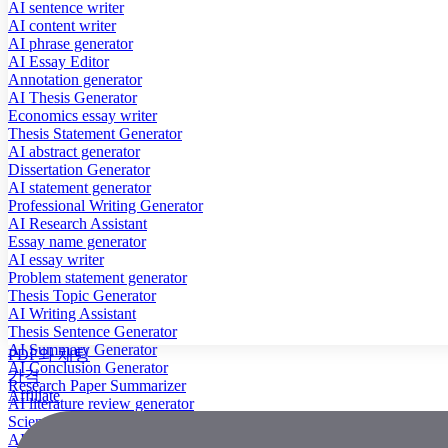
AI sentence writer
AI content writer
AI phrase generator
AI Essay Editor
Annotation generator
AI Thesis Generator
Economics essay writer
Thesis Statement Generator
AI abstract generator
Dissertation Generator
AI statement generator
Professional Writing Generator
AI Research Assistant
Essay name generator
AI essay writer
Problem statement generator
Thesis Topic Generator
AI Writing Assistant
Thesis Sentence Generator
AI Summary Generator
PDF와 채팅
AI Conclusion Generator
가격
Research Paper Summarizer
Affiliate
AI literature review generator
Scientific Paper Summarizer
AI case study generator