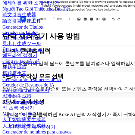
에세이를 위한 소개 생성기
Người Tạo Giới Thiệu cho Bài Tiết
论文引言生成器
論文引言創建工具
Generador de Títulos
Gerador de Títulos
단락 재작성기 사용 방법
Générateur de Titres
見出し生成ツール
Überschrift Generator
1단계: 콘텐츠 입력
헤드라인 생성기
Công cụ tạo tiêu đề
단락 재작성기의 입력 필드에 콘텐츠를 붙여넣거나 입력하십시
标题生成器
標題產生器
2단계: 재작성 모드 선택
Generador de resúmenes de IA
Gerador de Resumos de IA
문법 다듬기, 텍스트 단순화 또는 콘텐츠 확장을 선택하여 귀하
Générateur d'abstraits AI
AI要約生成器
3단계: 결과 생성
KI-Abstractgenerator
AI 초록 생성기
Máy tạo tóm tắt AI
"재작성" 버튼을 클릭하면 Koke AI 단락 재작성기가 즉시 
人工智能摘要生成器
人工智慧摘要生成器
단락 지금 재작성하기
Generador de nombres para ensayos