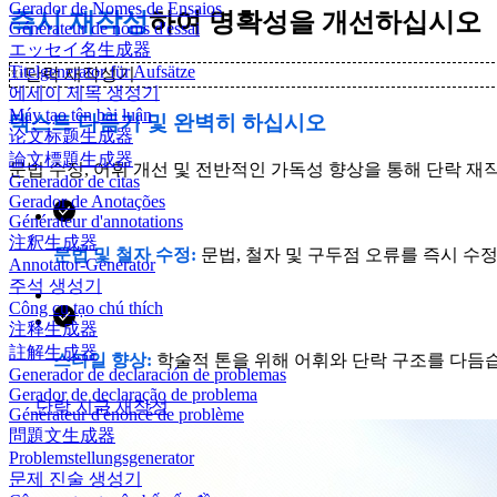
Gerador de Nomes de Ensaios
즉시 재작성
하여 명확성을 개선하십시오
Générateur de noms d'essai
エッセイ名生成器
Titelgenerator für Aufsätze
✨
단락 재작성기
에세이 제목 생성기
Máy tạo tên bài luận
텍스트 다듬기 및 완벽히 하십시오
论文标题生成器
論文標題生成器
문법 수정, 어휘 개선 및 전반적인 가독성 향상을 통해 단락 
Generador de citas
Gerador de Anotações
Générateur d'annotations
注釈生成器
문법 및 철자 수정:
문법, 철자 및 구두점 오류를 즉시 수
Annotator-Generator
주석 생성기
Công cụ tạo chú thích
注释生成器
註解生成器
스타일 향상:
학술적 톤을 위해 어휘와 단락 구조를 다듬
Generador de declaración de problemas
Gerador de declaração de problema
단락 지금 재작성
Générateur d'énoncé de problème
問題文生成器
Problemstellungsgenerator
문제 진술 생성기