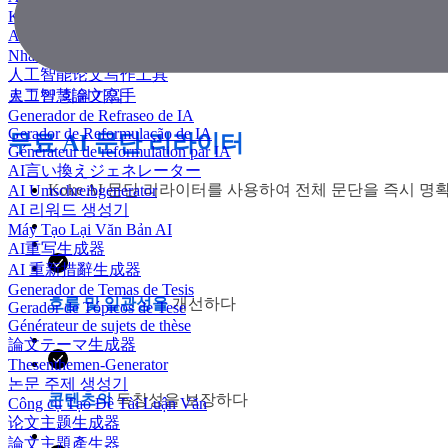
KI Essay-Schreiber
AI 에세이 작성기
Nhà văn luận văn AI
人工智能论文写作工具
人工智慧論文寫手
로그인
회원가입
Generador de Refraseo de IA
Gerador de Reformulação de IA
무료 AI 문단 리라이터
Générateur de reformulation par IA
AI言い換えジェネレーター
Koke AI 문단 리라이터를 사용하여 전체 문단을 즉시
AI Umschreibgenerator
AI 리워드 생성기
Máy Tạo Lại Văn Bản AI
AI重写生成器
AI 重新措辭生成器
Generador de Temas de Tesis
흐름 및 일관성을
개선하다
Gerador de Tópicos de Tese
Générateur de sujets de thèse
論文テーマ生成器
Thesenthemen-Generator
논문 주제 생성기
콘텐츠의
독창성을 보장하다
Công cụ Tạo Đề Tài Luận Văn
论文主题生成器
論文主題產生器