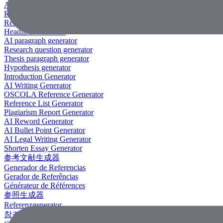
AI Research Paper Generator
Research Title Generator
Reference Generator
Headline Generator
AI paragraph generator
Research question generator
Thesis paragraph generator
Hypothesis generator
Introduction Generator
AI Writing Generator
OSCOLA Reference Generator
Reference List Generator
Plagiarism Report Generator
AI Reword Generator
AI Bullet Point Generator
AI Legal Writing Generator
Shorten Essay Generator
参考文献生成器
Generador de Referencias
Gerador de Referências
Générateur de Références
参照生成器
Referenzgenerator
참조 생성기