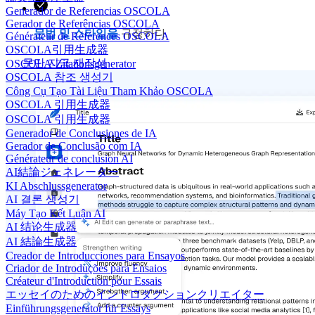
Generador de Referencias OSCOLA
Gerador de Referências OSCOLA
문법 및 스타일을
규정하다
Générateur de Références OSCOLA
OSCOLA引用生成器
문단 지금 재작성
OSCOLA-Zitationsgenerator
OSCOLA 참조 생성기
Công Cụ Tạo Tài Liệu Tham Khảo OSCOLA
OSCOLA 引用生成器
OSCOLA 引用生成器
Generador de Conclusiones de IA
Gerador de Conclusão com IA
Générateur de conclusion AI
AI結論ジェネレーター
KI Abschlussgenerator
AI 결론 생성기
Máy Tạo Kết Luận AI
AI 结论生成器
AI 結論生成器
Creador de Introducciones para Ensayos
Criador de Introduções para Ensaios
Créateur d'Introduction pour Essais
エッセイのためのイントロダクションクリエイター
Einführungsgenerator für Essays