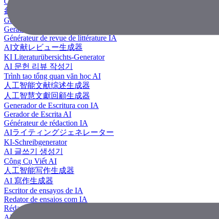
Công Cụ Tạo Tài Liệu Tham Khảo
參考文獻生成器
Generador de revisión literaria con IA
Gerador de Revisão de Literatura em IA
Générateur de revue de littérature IA
AI文献レビュー生成器
KI Literaturübersichts-Generator
AI 문헌 리뷰 작성기
Trình tạo tổng quan văn học AI
人工智能文献综述生成器
人工智慧文獻回顧生成器
Generador de Escritura con IA
Gerador de Escrita AI
Générateur de rédaction IA
AIライティングジェネレーター
KI-Schreibgenerator
AI 글쓰기 생성기
Công Cụ Viết AI
人工智能写作生成器
AI 寫作生成器
Escritor de ensayos de IA
Redator de ensaios com IA
Rédacteur d'essais IA
AIエッセイライター