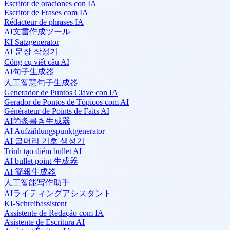
Escritor de oraciones con IA
Escritor de Frases com IA
Rédacteur de phrases IA
AI文書作成ツール
KI Satzgenerator
AI 문장 작성기
Công cụ viết câu AI
AI句子生成器
人工智慧句子生成器
Generador de Puntos Clave con IA
Gerador de Pontos de Tópicos com AI
Générateur de Points de Faits AI
AI箇条書き生成器
AI Aufzählungspunktgenerator
AI 글머리 기호 생성기
Trình tạo điểm bullet AI
AI bullet point 生成器
AI 簡報生成器
人工智能写作助手
AIライティングアシスタント
KI-Schreibassistent
Assistente de Redação com IA
Asistente de Escritura AI