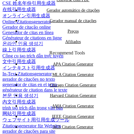
CSE 姓名年份引用生成器
在线引用生成器
Gerador automático de citações
オンライン引用生成器
Gerador manual de citações
Online-Zitationsgenerator
Gerador de citação online
Preços
Generador de citas en línea
Générateur de citations en ligne
Afiliados
온라인 인용 생성기
線上引用生成器
Recommend Tools
Công cụ tạo trích dẫn trực tuyến
文中引用生成器
APA Citation Generator
インテキスト引用生成器
In-Text-Zitationsgenerator
MLA Citation Generator
gerador de citações no texto
generador de citas en el texto
Chicago Citation Generator
générateur de citation dans le texte
본문 인용 생성기
Harvard Citation Generator
內文引用生成器
AMA Citation Generator
trình tạo trích dẫn trong văn bản
网站引用生成器
IEEE Citation Generator
ウェブサイト用引用生成ツール
Zitationsgenerator für Websites
ACS Citation Generator
gerador de citações para site