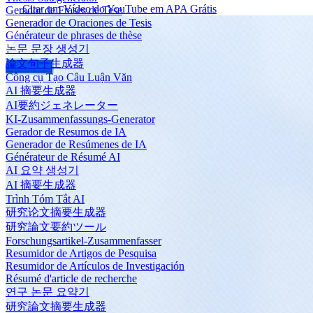
Citar um Vídeo do YouTube em APA Grátis
Gerador de Frases de Tese
Generador de Oraciones de Tesis
Générateur de phrases de thèse
논문 문장 생성기
論文句子生成器
Công cụ Tạo Câu Luận Văn
AI 摘要生成器
AI要約ジェネレーター
KI-Zusammenfassungs-Generator
Gerador de Resumos de IA
Generador de Resúmenes de IA
Générateur de Résumé AI
AI 요약 생성기
AI 摘要生成器
Trình Tóm Tắt AI
研究论文摘要生成器
研究論文要約ツール
Forschungsartikel-Zusammenfasser
Resumidor de Artigos de Pesquisa
Resumidor de Artículos de Investigación
Résumé d'article de recherche
연구 논문 요약기
研究論文摘要生成器