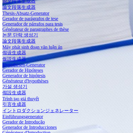
论文段落生成器
論文段落生成器
Thesis-Absatz-Generator
Gerador de parágrafos de tese
Generador de párrafos para tesis
Générateur de paragraphes de thèse
논문 단락 생성기
論文段落生成器
Máy phát sinh đoạn văn luận án
假设生成器
仮説生成器
Hypothesen-Generator
Gerador de Hipóteses
Generador de hipótesis
Générateur d'hypothèses
가설 생성기
假設生成器
Trình tạo giả thuyết
引言生成器
イントロダクションジェネレーター
Einführungsgenerator
Gerador de Introdução
Generador de Introducciones
Générateur d'Introduction