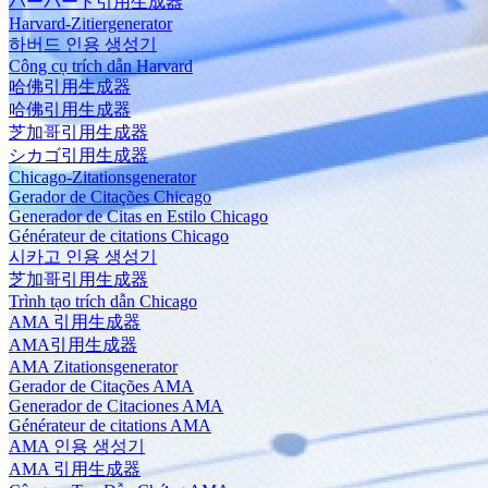
ハーバード引用生成器
Harvard-Zitiergenerator
하버드 인용 생성기
Công cụ trích dẫn Harvard
哈佛引用生成器
哈佛引用生成器
芝加哥引用生成器
シカゴ引用生成器
Chicago-Zitationsgenerator
Gerador de Citações Chicago
Generador de Citas en Estilo Chicago
Générateur de citations Chicago
시카고 인용 생성기
芝加哥引用生成器
Trình tạo trích dẫn Chicago
AMA 引用生成器
AMA引用生成器
AMA Zitationsgenerator
Gerador de Citações AMA
Generador de Citaciones AMA
Générateur de citations AMA
AMA 인용 생성기
AMA 引用生成器