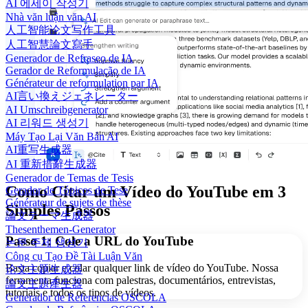
AI 에세이 작성기
Nhà văn luận văn AI
人工智能论文写作工具
人工智慧論文寫手
Generador de Refraseo de IA
Gerador de Reformulação de IA
Générateur de reformulation par IA
AI言い換えジェネレーター
AI Umschreibgenerator
AI 리워드 생성기
Máy Tạo Lại Văn Bản AI
AI重写生成器
AI 重新措辭生成器
Generador de Temas de Tesis
Como Citar um Vídeo do YouTube em 3
Gerador de Tópicos de Tese
Générateur de sujets de thèse
Simples Passos
論文テーマ生成器
Thesenthemen-Generator
Passo 1: Cole a URL do YouTube
논문 주제 생성기
Công cụ Tạo Đề Tài Luận Văn
Basta copiar e colar qualquer link de vídeo do YouTube. Nossa
论文主题生成器
ferramenta funciona com palestras, documentários, entrevistas,
論文主題產生器
tutoriais e todos os tipos de vídeos.
Generador de Referencias OSCOLA