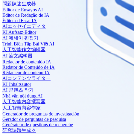
問題陳述生成器
Editor de Ensayos AI
Editor de Redação de IA
Éditeur d'Essai IA
AIエッセイエディタ
KI Aufsatz-Editor
AI 에세이 편집기
Trình Biên Tập Bài Viết AI
人工智能作文编辑器
AI 論文編輯器
Redactor de contenido IA
Redator de Conteúdo de IA
Rédacteur de contenu IA
AIコンテンツライター
KI-Inhaltsautor
AI 콘텐츠 작가
Nhà văn nội dung AI
人工智能内容撰写器
人工智慧內容作家
Generador de preguntas de investigación
Gerador de perguntas de pesquisa
Générateur de questions de recherche
研究課題生成器