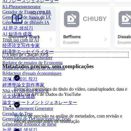
AIフレーズジェネレーター
KI-Phrasengenerator
Gerador de Frases com IA
Generador de frases de IA
Générateur de phrases IA
AI 문구 생성기
AI 短语生成器
Trình tạo cụm từ AI
经济论文写作专家
経済学エッセイライター
✨
Vídeo de Citação APA
Wirtschaftsaufsatzschreiber
Redator de ensaios de Economia
Metadados precisos, sem complicações
Redactor de ensayos de economía
Rédacteur d'essais économiques
경제 에세이 작가
經濟學論文寫作專家
Extração automática do título do vídeo, canal/uploader, data e
Nhà viết bài luận Kinh tế
URL via API de Dados do YouTube
论文陈述生成器
論文ステートメントジェネレーター
Thesis Statement Generator
Gerador de Tese
99,9%
de precisão na análise de metadados, com revisão e
Generador de Declaraciones de Tesis
edição manuais antes da finalização
Générateur d'énoncé de thèse
논문 주제 생성기