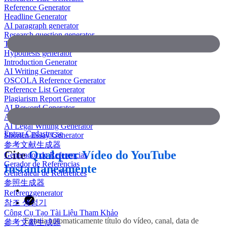
Reference Generator
Headline Generator
AI paragraph generator
Research question generator
Thesis paragraph generator
Hypothesis generator
Introduction Generator
AI Writing Generator
OSCOLA Reference Generator
Reference List Generator
Plagiarism Report Generator
AI Reword Generator
AI Bullet Point Generator
AI Legal Writing Generator
Entrar
Cadastre-se
Shorten Essay Generator
参考文献生成器
Cite
Qualquer Vídeo do YouTube
Generador de Referencias
Gerador de Referências
Instantaneamente
Générateur de Références
参照生成器
Referenzgenerator
참조 생성기
Công Cụ Tạo Tài Liệu Tham Khảo
Extraia automaticamente título do vídeo, canal, data de
參考文獻生成器