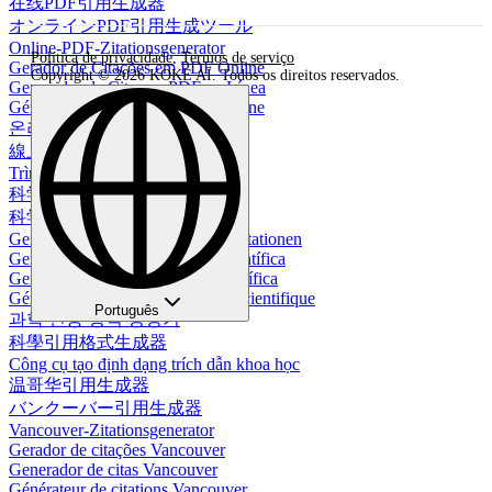
在线PDF引用生成器
オンラインPDF引用生成ツール
Online-PDF-Zitationsgenerator
Política de privacidade
,
Termos de serviço
Gerador de Citações em PDF Online
Copyright © 2026 KOKE AI. Todos os direitos reservados.
Generador de Citas en PDF en Línea
Générateur de citations PDF en ligne
온라인 PDF 인용 생성기
線上PDF引用生成器
Trình tạo trích dẫn PDF trực tuyến
科学引文格式生成器
科学引用形式生成器
Generator für wissenschaftliche Zitationen
Gerador de formato de citação científica
Generador de formato de cita científica
Générateur de format de citation scientifique
Português
과학 인용 형식 생성기
科學引用格式生成器
Công cụ tạo định dạng trích dẫn khoa học
温哥华引用生成器
バンクーバー引用生成器
Vancouver-Zitationsgenerator
Gerador de citações Vancouver
Generador de citas Vancouver
Générateur de citations Vancouver