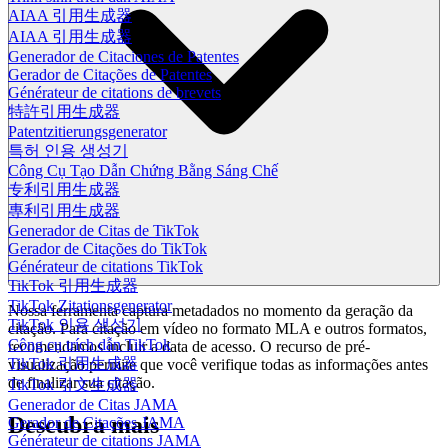
AIAA 引用生成器
AIAA 引用生成器
Generador de Citaciones de Patentes
Gerador de Citações de Patentes
Générateur de citations de brevets
特許引用生成器
Patentzitierungsgenerator
특허 인용 생성기
Công Cụ Tạo Dẫn Chứng Bằng Sáng Chế
专利引用生成器
專利引用生成器
Generador de Citas de TikTok
Gerador de Citações do TikTok
Générateur de citations TikTok
TikTok 引用生成器
TikTok Zitationsgenerator
Nossa ferramenta captura metadados no momento da geração da
TikTok 인용 생성기
citação. Para citação em vídeo no formato MLA e outros formatos,
Công cụ trích dẫn TikTok
recomendamos incluir a data de acesso. O recurso de pré-
TikTok 引用生成器
visualização permite que você verifique todas as informações antes
de finalizar sua citação.
TikTok 引文生成器
Generador de Citas JAMA
Descubra mais
Gerador de Citações JAMA
Générateur de citations JAMA