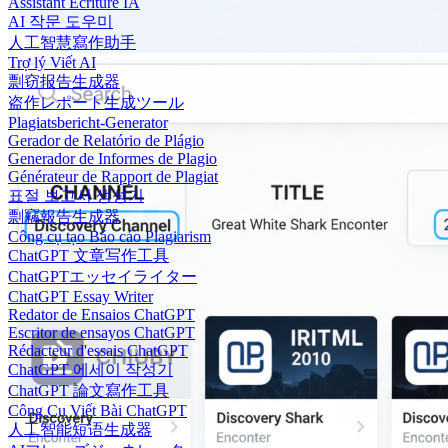
Assistant Écriture IA
AI 작문 도우미
人工智慧寫作助手
Trợ lý Viết AI
剽窃报告生成器
盗作レポート生成ツール
Plagiatsbericht-Generator
Gerador de Relatório de Plágio
Generador de Informes de Plagio
Générateur de Rapport de Plagiat
표절 보고서 생성기
剽竊報告生成器
Công cụ tạo Báo cáo Plagiarism
ChatGPT 文章写作工具
ChatGPTエッセイライター
ChatGPT Essay Writer
Redator de Ensaios ChatGPT
Escritor de ensayos ChatGPT
Rédacteur d'essais ChatGPT
ChatGPT 에세이 작성기
ChatGPT 論文寫作工具
Công Cụ Viết Bài ChatGPT
人工智能短语生成器