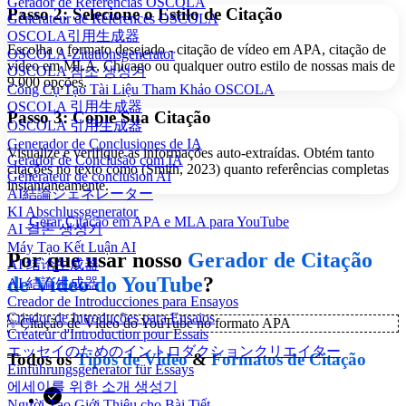
Gerador de Referências OSCOLA
Passo 2: Selecione o Estilo de Citação
Générateur de Références OSCOLA
OSCOLA引用生成器
Escolha o formato desejado - citação de vídeo em APA, citação de
OSCOLA-Zitationsgenerator
vídeo em MLA, Chicago ou qualquer outro estilo de nossas mais de
OSCOLA 참조 생성기
9.000 opções.
Công Cụ Tạo Tài Liệu Tham Khảo OSCOLA
OSCOLA 引用生成器
Passo 3: Copie Sua Citação
OSCOLA 引用生成器
Generador de Conclusiones de IA
Visualize e verifique as informações auto-extraídas. Obtém tanto
Gerador de Conclusão com IA
citações no texto como (Smith, 2023) quanto referências completas
Générateur de conclusion AI
instantaneamente.
AI結論ジェネレーター
KI Abschlussgenerator
Gerar Citação em APA e MLA para YouTube
AI 결론 생성기
Máy Tạo Kết Luận AI
Por que usar nosso
Gerador de Citação
AI 结论生成器
de Vídeo do YouTube
?
AI 結論生成器
Creador de Introducciones para Ensayos
Criador de Introduções para Ensaios
✨
Citação de Vídeo do YouTube no formato APA
Créateur d'Introduction pour Essais
エッセイのためのイントロダクションクリエイター
Todos os
Tipos de Vídeo
&
Formatos de Citação
Einführungsgenerator für Essays
에세이를 위한 소개 생성기
Người Tạo Giới Thiệu cho Bài Tiết