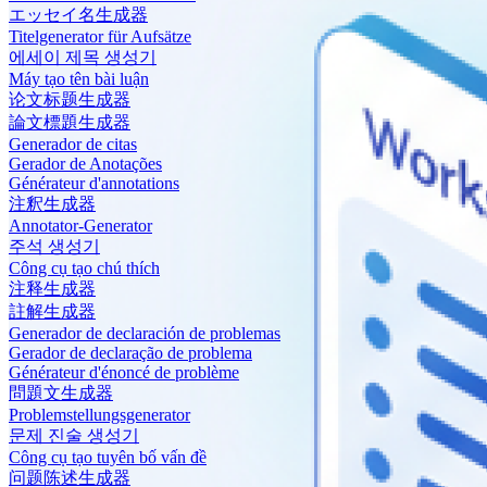
エッセイ名生成器
Titelgenerator für Aufsätze
에세이 제목 생성기
Máy tạo tên bài luận
论文标题生成器
論文標題生成器
Generador de citas
Gerador de Anotações
Générateur d'annotations
注釈生成器
Annotator-Generator
주석 생성기
Công cụ tạo chú thích
注释生成器
註解生成器
Generador de declaración de problemas
Gerador de declaração de problema
Générateur d'énoncé de problème
問題文生成器
Problemstellungsgenerator
문제 진술 생성기
Công cụ tạo tuyên bố vấn đề
问题陈述生成器