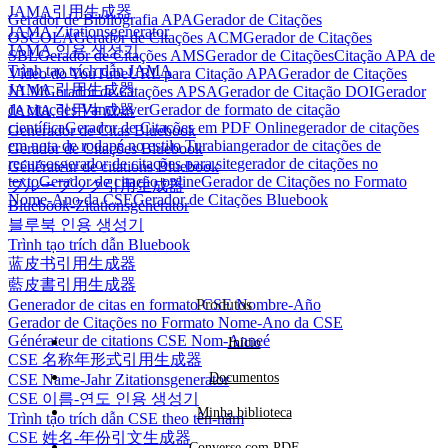
JAMA引用生成器
Gerador de Bibliografia APA
Gerador de Citações
JAMA Zitationsgenerator
OSCOLA
Gerador de Citações ACM
Gerador de Citações
JAMA 인용 생성기
SBL
Gerador de Citações AMS
Gerador de Citações
Citação APA de
Trình tạo trích dẫn JAMA
Vídeo do YouTube
URL para Citação APA
Gerador de Citações
JAMA 引用生成器
NLM
Gerador de Citações APSA
Gerador de Citação DOI
Gerador
de citações Vancouver
Gerador de formato de citação
JAMA 引用生成器
científica
Gerador de Citações em PDF Online
gerador de citações
Generador de Citas Bluebook
em nota de rodapé no estilo Turabian
gerador de citações de
Gerador de Citações Bluebook
recursos
gerador de citações para site
gerador de citações no
Générateur de citations Bluebook
texto
Gerador de citação online
Gerador de Citações no Formato
ブルーブック引用生成器
Nome-Ano da CSE
Gerador de Citações Bluebook
Bluebook-Zitationsgenerator
블루북 인용 생성기
Trình tạo trích dẫn Bluebook
蓝皮书引用生成器
藍皮書引用生成器
Generador de citas en formato CSE Nombre-Año
Produtos
Gerador de Citações no Formato Nome-Ano da CSE
Générateur de citations CSE Nom-Anneé
Início
CSE 名称年形式引用生成器
Documentos
CSE Name-Jahr Zitationsgenerator
CSE 이름-연도 인용 생성기
Minha biblioteca
Trình tạo trích dẫn CSE theo tên-năm
CSE 姓名-年份引文生成器
Converse com PDF