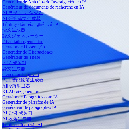
Generador de Artículos de Investigación en IA
Générateur de documents de recherche en IA
AI 연구 논문 생성기
AI 研究論文生成器
Trình tạo bài báo nghiên cứu AI
论文生成器
論文ジェネレーター
Dissertationsgenerator
Gerador de Dissertação
Generador de Disertaciones
Générateur de Thèse
논문 생성기
論文生成器
Generator Luận văn
人工智能段落生成器
AI段落生成器
KI-Absatzgenerator
Gerador de Parágrafos com IA
Generador de párrafos de IA
Générateur de paragraphes IA
AI 단락 생성기
AI 段落生成器
Trình tạo đoạn văn AI