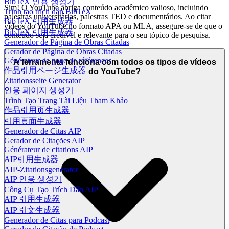
BibTeX 인용 생성기
Sim! O YouTube abriga conteúdo acadêmico valioso, incluindo
Trình tạo trích dẫn BibTeX
palestras universitárias, palestras TED e documentários. Ao citar
BibTeX 引用生成器
vídeos do YouTube no formato APA ou MLA, assegure-se de que o
BibTeX 引用生成器
conteúdo seja credível e relevante para o seu tópico de pesquisa.
Generador de Página de Obras Citadas
Gerador de Página de Obras Citadas
Générateur de page de références
A ferramenta funciona com todos os tipos de vídeos
作品引用ページ生成器
do YouTube?
Zitationsseite Generator
인용 페이지 생성기
Trình Tạo Trang Tài Liệu Tham Khảo
作品引用页生成器
引用頁面生成器
Generador de Citas AIP
Gerador de Citações AIP
Générateur de citations AIP
AIP引用生成器
AIP-Zitationsgenerator
AIP 인용 생성기
Công Cụ Tạo Trích Dẫn AIP
AIP 引用生成器
AIP 引文生成器
Generador de Citas para Podcast