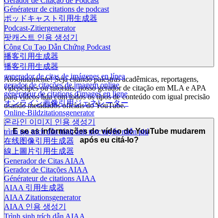
Gerador de Citação de Podcast
Générateur de citations de podcast
ポッドキャスト引用生成器
Podcast-Zitiergenerator
팟캐스트 인용 생성기
Công Cụ Tạo Dẫn Chứng Podcast
播客引用生成器
播客引用生成器
generador de citas de imágenes en línea
Absolutamente! Seja citando palestras acadêmicas, reportagens,
gerador de citações de imagem online
videoclipes ou tutoriais, nosso gerador de citação em MLA e APA
générateur de citations d'images en ligne
para vídeos lida com todos os tipos de conteúdo com igual precisão
オンライン画像引用ジェネレーター
usando metadados oficiais do YouTube.
Online-Bildzitationsgenerator
온라인 이미지 인용 생성기
E se as informações do vídeo do YouTube mudarem
trình tạo trích dẫn hình ảnh trực tuyến miễn phí
após eu citá-lo?
在线图像引用生成器
線上圖片引用生成器
Generador de Citas AIAA
Gerador de Citações AIAA
Générateur de citations AIAA
AIAA 引用生成器
AIAA Zitationsgenerator
AIAA 인용 생성기
Trình sinh trích dẫn AIAA