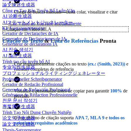
論文陳述生成器
Công cụ Tạo Bản Tuyên Bố Luận Văn
Chega de buscas manuais—basta colar, visualizar e citar
AI 论断生成器
AIステートメントジェネレーター
Cite Vídeo do YouTube Imediatamente
KI-Aussagengenerator
✨
Citação em Vídeo MLA
Gerador de Declarações de IA
Generador de Declaraciones de IA
Citação no Texto
&
Lista de Referências
Pronta
Générateur de déclarations IA
AI 진술 생성기
AI 論證生成器
Trình tạo câu tuyên bố AI
Crie instantaneamente citações no texto
(ex.: (Smith, 2023))
e
专业写作生成器
entradas completas de referência
プロフェッショナルライティングジェネレーター
Professioneller Schreibgenerator
Gerador de Redação Profissional
Generador de Redacción Profesional
Visualize e personalize antes de copiar para garantir
100%
de
Générateur de Rédaction Professionnelle
precisão
전문 문서 작성기
專業寫作生成器
Trình Tạo Nội Dung Chuyên Nghiệp
O mecanismo de citação suporta
APA 7
,
MLA 9
e
todos os
论文句子生成器
principais requisitos acadêmicos
論文文の生成器
Thesis-Satzgenerator