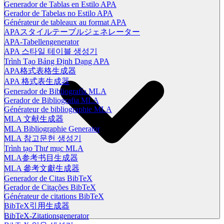
Generador de Tablas en Estilo APA
Gerador de Tabelas no Estilo APA
Générateur de tableaux au format APA
APAスタイルテーブルジェネレーター
APA-Tabellengenerator
APA 스타일 테이블 생성기
Trình Tạo Bảng Định Dạng APA
APA格式表格生成器
APA 格式表生成器
Generador de Bibliografía MLA
Gerador de Bibliografia MLA
Générateur de bibliographie MLA
MLA 文献生成器
MLA Bibliographie Generator
MLA 참고문헌 생성기
Trình tạo Thư mục MLA
MLA参考书目生成器
MLA 參考文獻生成器
Generador de Citas BibTeX
Gerador de Citações BibTeX
Générateur de citations BibTeX
BibTeX引用生成器
BibTeX-Zitationsgenerator