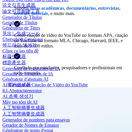
论文引言生成器
Suporta
aulas acadêmicas
,
documentários
,
entrevistas
,
論文引言創建工具
notícias
,
tutoriais
, e muito mais.
Generador de Títulos
Gerador de Títulos
Générateur de Titres
見出し生成ツール
Cobre citação de vídeo do YouTube no formato APA, citação
Überschrift Generator
do YouTube no formato MLA, Chicago, Harvard, IEEE, e
헤드라인 생성기
mais de 9.000 estilos.
Công cụ tạo tiêu đề
标题生成器
標題產生器
Confiado por estudantes, pesquisadores e profissionais em
Generador de resúmenes de IA
todo o mundo.
Gerador de Resumos de IA
Générateur d'abstraits AI
Gerador de Citação de Vídeo do YouTube
AI要約生成器
KI-Abstractgenerator
AI 초록 생성기
Máy tạo tóm tắt AI
人工智能摘要生成器
人工智慧摘要生成器
Generador de nombres para ensayos
Gerador de Nomes de Ensaios
Générateur de noms d'essai