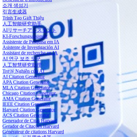
소개 생성기
引言生成器
Trình Tạo Giới Thiệu
人工智能研究助手
AIリサーチアシスタント
KI-Forschungsassistent
Assistente de Pesquisa em IA
Asistente de Investigación AI
Assistant de recherche en IA
AI 연구 보조 도구
人工智慧研究助理
Trợ lý Nghiên cứu AI
AI Citation Generator
APA Citation Generator
MLA Citation Generator
Chicago Citation Generator
AMA Citation Generator
IEEE Citation Generator
Harvard Citation Generator
ACS Citation Generator
Generador de Citas Harvard
Gerador de Citações Harvard
Générateur de citations Harvard