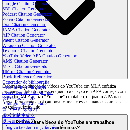
Google Citation Generator
SBL Citation Generator
Podcast Citation Generator
Zotero Citation Generator
Oral Citation Generator
JAMA Citation Generator
AIP Citation Generator
Patent Citation Generator
Wikipedia Citation Generator
Textbook Citation Generator
YouTube Video APA Citation Generator
AMS Citation Generator
Music Citation Generator
TikTok Citation Generator
Book Reference Generator
Generador de bibliografía
O formato de citação de vídeos do YouTube em MLA enfatiza
Gerador de Bibliografia
primeiro o título do vídeo, enquanto a citação em APA começa com
Générateur de bibliographie
o criador. MLA utiliza "YouTube" em itálico, enquanto APA não.
文献生成ツール
Nossa ferramenta ajusta automaticamente essas nuances com base
Bibliographie-Generator
no estilo selecionado.
참고 문헌 생성기
参考文献生成器
參考書目生成器
Posso citar vídeos do YouTube em trabalhos
Công cụ tạo danh mục tài liệu
acadêmicos?