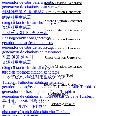
generador de citas para website
JAMA Citation Generator
générateur de citations pour site web
웹사이트용 인용 생성기
Oral Citation Generator
網站引用生成器
Zotero Citation Generator
công cụ tạo trích dẫn cho trang web
资源引用生成器
Podcast Citation Generator
リソース引用生成ツール
Ressourcenzitationsgenerator
SBL Citation Generator
gerador de citações de recursos
generador de citas de recursos
Google Citation Generator
générateur de citations de ressources
자료 인용 생성기
Cmos Citation Generator
資源引用生成器
Movie Citation Generator
công cụ tạo trích dẫn tài nguyên
turabian footnote citation generator
Checker Tool
トゥラビアン脚注引用生成ツール
Turabian Fußnoten-Zitationsgenerator
Book Reference Generator
gerador de citações em nota de rodapé no estilo Turabian
generador de citas en pie de página Turabian
Contate-nos
générateur de citations en notes de bas de page Turabian
투라비안 각주 인용 생성기
service@koke.ai
Turabian 脚注引用生成器
nhà cung cấp trích dẫn chân chú Turabian