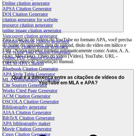
Online citation generator
APSA Citation Generator
DOI Citation Generator
citation generator for website
resource citation generator
online image citation generator
Vancouver citation generator
Para a citação de vídeos do YouTube no formato APA, você precisa
turabian footnote citation generator
do nome do uploader, data de upload, título do vídeo em itálico e
Scientific citation format generator
URL. Nosso gerador formata automaticamente como: Autor, A. A.
CSE Name Year Citation Generator
(Ano, Mês Data). Título do vídeo [Vídeo]. YouTube. URL -
Online PDF Citation Generator
evitando erros de formatação manual.
URL to APA Citation
Bluebook Citation Generator
APA Style Table Generator
Qual é a diferença entre as citações de vídeos do
MLA Bibliography Generator
YouTube em MLA e APA?
Cite Sources Generator
Works Cited Page Generator
ACM Citation Generator
OSCOLA Citation Generator
Bibliography generator
AIAA Citation Generator
BibTeX Citation Generator
APA bibliography maker
Movie Citation Generator
Cmos Citation Generator