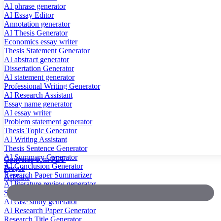
AI phrase generator
AI Essay Editor
Annotation generator
AI Thesis Generator
Economics essay writer
Thesis Statement Generator
AI abstract generator
Dissertation Generator
AI statement generator
Professional Writing Generator
AI Research Assistant
Essay name generator
AI essay writer
Problem statement generator
Thesis Topic Generator
AI Writing Assistant
Thesis Sentence Generator
AI Summary Generator
Converse com PDF
AI Conclusion Generator
Preços
Research Paper Summarizer
Affiliate
AI literature review generator
Scientific Paper Summarizer
AI case study generator
AI Research Paper Generator
Research Title Generator