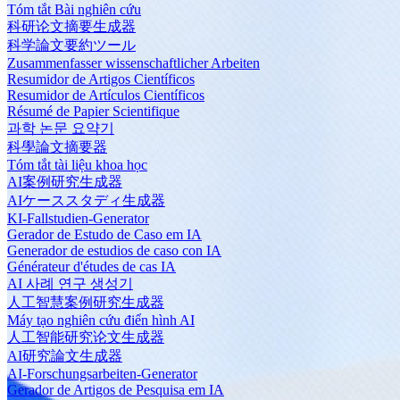
Tóm tắt Bài nghiên cứu
科研论文摘要生成器
科学論文要約ツール
Zusammenfasser wissenschaftlicher Arbeiten
Resumidor de Artigos Científicos
Resumidor de Artículos Científicos
Résumé de Papier Scientifique
과학 논문 요약기
科學論文摘要器
Tóm tắt tài liệu khoa học
AI案例研究生成器
AIケーススタディ生成器
KI-Fallstudien-Generator
Gerador de Estudo de Caso em IA
Generador de estudios de caso con IA
Générateur d'études de cas IA
AI 사례 연구 생성기
人工智慧案例研究生成器
Máy tạo nghiên cứu điển hình AI
人工智能研究论文生成器
AI研究論文生成器
AI-Forschungsarbeiten-Generator
Gerador de Artigos de Pesquisa em IA