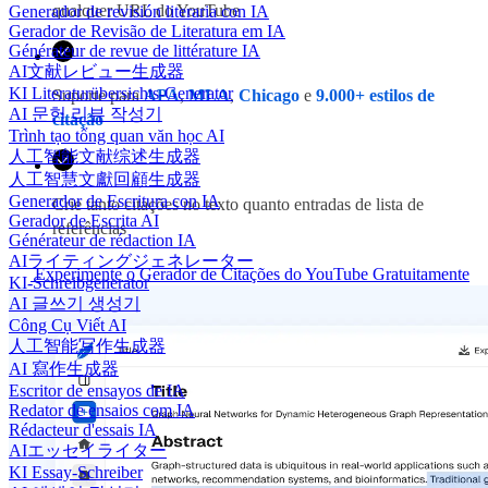
qualquer URL do YouTube
Generador de revisión literaria con IA
Gerador de Revisão de Literatura em IA
Générateur de revue de littérature IA
AI文献レビュー生成器
KI Literaturübersichts-Generator
Suporte para
APA
,
MLA
,
Chicago
e
9.000+ estilos de
AI 문헌 리뷰 작성기
citação
Trình tạo tổng quan văn học AI
人工智能文献综述生成器
人工智慧文獻回顧生成器
Generador de Escritura con IA
Crie tanto citações no texto quanto entradas de lista de
Gerador de Escrita AI
referências
Générateur de rédaction IA
AIライティングジェネレーター
Experimente o Gerador de Citações do YouTube Gratuitamente
KI-Schreibgenerator
AI 글쓰기 생성기
Công Cụ Viết AI
人工智能写作生成器
AI 寫作生成器
Escritor de ensayos de IA
Redator de ensaios com IA
Rédacteur d'essais IA
AIエッセイライター
KI Essay-Schreiber