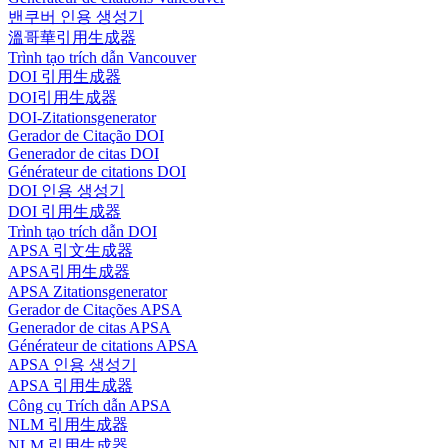
밴쿠버 인용 생성기
溫哥華引用生成器
Trình tạo trích dẫn Vancouver
DOI 引用生成器
DOI引用生成器
DOI-Zitationsgenerator
Gerador de Citação DOI
Generador de citas DOI
Générateur de citations DOI
DOI 인용 생성기
DOI 引用生成器
Trình tạo trích dẫn DOI
APSA 引文生成器
APSA引用生成器
APSA Zitationsgenerator
Gerador de Citações APSA
Generador de citas APSA
Générateur de citations APSA
APSA 인용 생성기
APSA 引用生成器
Công cụ Trích dẫn APSA
NLM 引用生成器
NLM 引用生成器