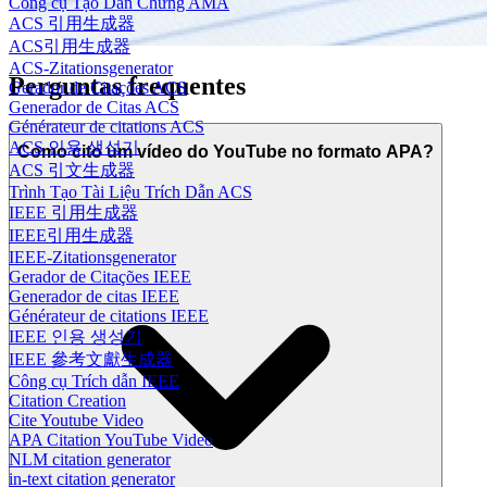
Công cụ Tạo Dẫn Chứng AMA
ACS 引用生成器
ACS引用生成器
ACS-Zitationsgenerator
Perguntas frequentes
Gerador de Citações ACS
Generador de Citas ACS
Générateur de citations ACS
ACS 인용 생성기
Como cito um vídeo do YouTube no formato APA?
ACS 引文生成器
Trình Tạo Tài Liệu Trích Dẫn ACS
IEEE 引用生成器
IEEE引用生成器
IEEE-Zitationsgenerator
Gerador de Citações IEEE
Generador de citas IEEE
Générateur de citations IEEE
IEEE 인용 생성기
IEEE 參考文獻生成器
Công cụ Trích dẫn IEEE
Citation Creation
Cite Youtube Video
APA Citation YouTube Video
NLM citation generator
in-text citation generator