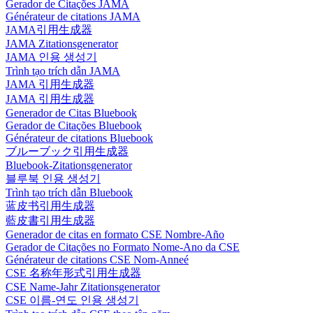
Gerador de Citações JAMA
Générateur de citations JAMA
JAMA引用生成器
JAMA Zitationsgenerator
JAMA 인용 생성기
Trình tạo trích dẫn JAMA
JAMA 引用生成器
JAMA 引用生成器
Generador de Citas Bluebook
Gerador de Citações Bluebook
Générateur de citations Bluebook
ブルーブック引用生成器
Bluebook-Zitationsgenerator
블루북 인용 생성기
Trình tạo trích dẫn Bluebook
蓝皮书引用生成器
藍皮書引用生成器
Generador de citas en formato CSE Nombre-Año
Gerador de Citações no Formato Nome-Ano da CSE
Générateur de citations CSE Nom-Anneé
CSE 名称年形式引用生成器
CSE Name-Jahr Zitationsgenerator
CSE 이름-연도 인용 생성기