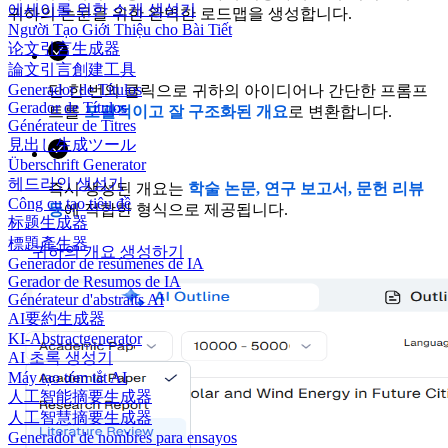
에세이를 위한 소개 생성기
귀하의 논문을 위한 완벽한 로드맵을 생성합니다.
Người Tạo Giới Thiệu cho Bài Tiết
论文引言生成器
論文引言創建工具
Generador de Títulos
단 한 번의 클릭으로 귀하의 아이디어나 간단한 프롬프
Gerador de Títulos
트를
포괄적이고 잘 구조화된 개요
로 변환합니다.
Générateur de Titres
見出し生成ツール
Überschrift Generator
헤드라인 생성기
즉시 생성된 개요는
학술 논문, 연구 보고서, 문헌 리뷰
Công cụ tạo tiêu đề
등
에 적합한 형식으로 제공됩니다.
标题生成器
標題產生器
귀하의 개요 생성하기
Generador de resúmenes de IA
Gerador de Resumos de IA
Générateur d'abstraits AI
AI要約生成器
KI-Abstractgenerator
AI 초록 생성기
Máy tạo tóm tắt AI
人工智能摘要生成器
人工智慧摘要生成器
Generador de nombres para ensayos