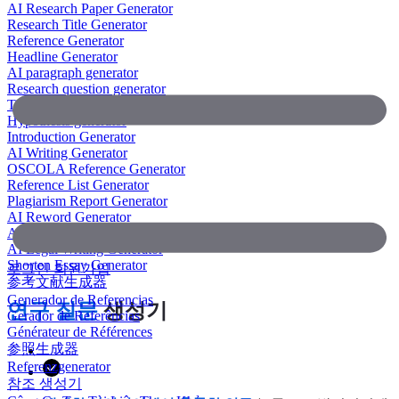
AI Research Paper Generator
Research Title Generator
Reference Generator
Headline Generator
AI paragraph generator
Research question generator
Thesis paragraph generator
Hypothesis generator
Introduction Generator
AI Writing Generator
OSCOLA Reference Generator
Reference List Generator
Plagiarism Report Generator
AI Reword Generator
AI Bullet Point Generator
AI Legal Writing Generator
Shorten Essay Generator
로그인
회원가입
参考文献生成器
Generador de Referencias
연구 질문
생성기
Gerador de Referências
Générateur de Références
参照生成器
Referenzgenerator
참조 생성기