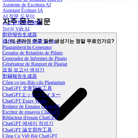
Asistente de Escritura AI
Assistant Écriture IA
AI 작문 도우미
자주 묻는 질문
人工智慧寫作助手
Trợ lý Viết AI
剽窃报告生成器
盗作レポート生成ツール
1. 이 온라인 연구 질문 생성기는 정말 무료인가요?
Plagiatsbericht-Generator
Gerador de Relatório de Plágio
Generador de Informes de Plagio
Générateur de Rapport de Plagiat
표절 보고서 생성기
剽竊報告生成器
Công cụ tạo Báo cáo Plagiarism
ChatGPT 文章写作工具
ChatGPTエッセイライター
ChatGPT Essay Writer
Redator de Ensaios ChatGPT
Escritor de ensayos ChatGPT
Rédacteur d'essais ChatGPT
ChatGPT 에세이 작성기
ChatGPT 論文寫作工具
Công Cụ Viết Bài ChatGPT