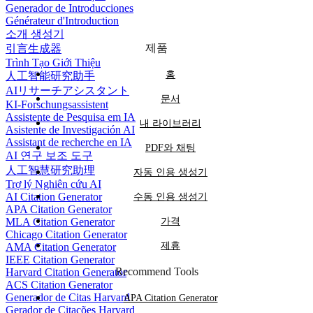
Generador de Introducciones
Générateur d'Introduction
소개 생성기
제품
引言生成器
Trình Tạo Giới Thiệu
홈
人工智能研究助手
AIリサーチアシスタント
문서
KI-Forschungsassistent
Assistente de Pesquisa em IA
내 라이브러리
Asistente de Investigación AI
Assistant de recherche en IA
PDF와 채팅
AI 연구 보조 도구
人工智慧研究助理
자동 인용 생성기
Trợ lý Nghiên cứu AI
AI Citation Generator
수동 인용 생성기
APA Citation Generator
MLA Citation Generator
가격
Chicago Citation Generator
제휴
AMA Citation Generator
IEEE Citation Generator
Recommend Tools
Harvard Citation Generator
ACS Citation Generator
Generador de Citas Harvard
APA Citation Generator
Gerador de Citações Harvard