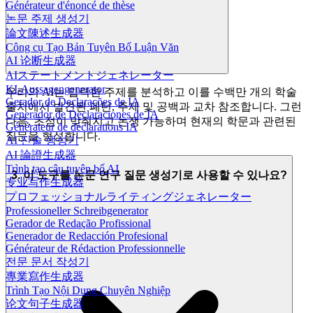
Générateur d'énoncé de thèse
논문 주제 생성기
論文陳述生成器
Công cụ Tạo Bản Tuyên Bố Luận Văn
AI 论断生成器
AIステートメントジェネレーター
KI-Aussagengenerator
우리의 AI는 입력한 주제를 분석하고 이를 수백만 개의 학술
Gerador de Declarações de IA
출처에서 발견된 패턴, 주제 및 공백과 교차 참조합니다. 그런
Generador de Declaraciones de IA
다음, 초점이 맞춰지고 논쟁 가능하며 현재의 학문과 관련된
Générateur de déclarations IA
질문을 형성합니다.
AI 진술 생성기
AI 論證生成器
Trình tạo câu tuyên bố AI
3. 이 도구를 논문 연구 질문 생성기로 사용할 수 있나요?
专业写作生成器
プロフェッショナルライティングジェネレーター
Professioneller Schreibgenerator
Gerador de Redação Profissional
Generador de Redacción Profesional
Générateur de Rédaction Professionnelle
전문 문서 작성기
專業寫作生成器
Trình Tạo Nội Dung Chuyên Nghiệp
论文句子生成器