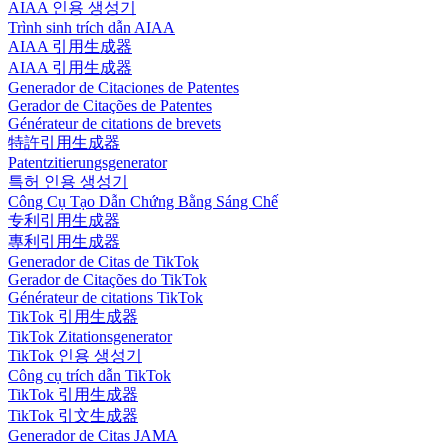
AIAA 인용 생성기
Trình sinh trích dẫn AIAA
AIAA 引用生成器
AIAA 引用生成器
Generador de Citaciones de Patentes
Gerador de Citações de Patentes
Générateur de citations de brevets
特許引用生成器
Patentzitierungsgenerator
특허 인용 생성기
Công Cụ Tạo Dẫn Chứng Bằng Sáng Chế
专利引用生成器
專利引用生成器
Generador de Citas de TikTok
Gerador de Citações do TikTok
Générateur de citations TikTok
TikTok 引用生成器
TikTok Zitationsgenerator
TikTok 인용 생성기
Công cụ trích dẫn TikTok
TikTok 引用生成器
TikTok 引文生成器
Generador de Citas JAMA