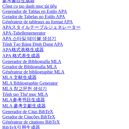
參考書目生成器
Công cụ tạo danh mục tài liệu
Generador de Tablas en Estilo APA
Gerador de Tabelas no Estilo APA
Générateur de tableaux au format APA
APAスタイルテーブルジェネレーター
APA-Tabellengenerator
APA 스타일 테이블 생성기
Trình Tạo Bảng Định Dạng APA
APA格式表格生成器
APA 格式表生成器
Generador de Bibliografía MLA
Gerador de Bibliografia MLA
Générateur de bibliographie MLA
MLA 文献生成器
MLA Bibliographie Generator
MLA 참고문헌 생성기
Trình tạo Thư mục MLA
MLA参考书目生成器
MLA 參考文獻生成器
Generador de Citas BibTeX
Gerador de Citações BibTeX
Générateur de citations BibTeX
BibTeX引用生成器