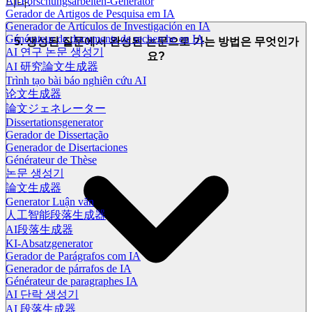
AI-Forschungsarbeiten-Generator
니다.
Gerador de Artigos de Pesquisa em IA
Generador de Artículos de Investigación en IA
Générateur de documents de recherche en IA
5. 생성된 질문에서 완성된 논문으로 가는 방법은 무엇인가
AI 연구 논문 생성기
요?
AI 研究論文生成器
Trình tạo bài báo nghiên cứu AI
论文生成器
論文ジェネレーター
Dissertationsgenerator
Gerador de Dissertação
Generador de Disertaciones
Générateur de Thèse
논문 생성기
論文生成器
Generator Luận văn
人工智能段落生成器
AI段落生成器
KI-Absatzgenerator
Gerador de Parágrafos com IA
Generador de párrafos de IA
Générateur de paragraphes IA
AI 단락 생성기
AI 段落生成器