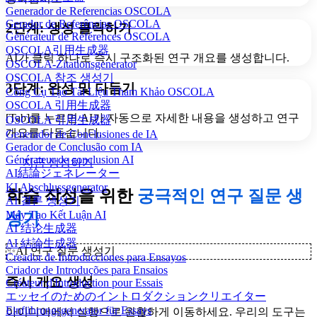
Generador de Referencias OSCOLA
Gerador de Referências OSCOLA
2단계: 생성 클릭하기
Générateur de Références OSCOLA
OSCOLA引用生成器
AI가 클릭 하나로 즉시 구조화된 연구 개요를 생성합니다.
OSCOLA-Zitationsgenerator
OSCOLA 참조 생성기
3단계: 완성 및 다듬기
Công Cụ Tạo Tài Liệu Tham Khảo OSCOLA
OSCOLA 引用生成器
[Tab]를 누르면 AI가 자동으로 자세한 내용을 생성하고 연구
OSCOLA 引用生成器
개요를 다듬습니다.
Generador de Conclusiones de IA
Gerador de Conclusão com IA
Générateur de conclusion AI
지금 생성하기
AI結論ジェネレーター
KI Abschlussgenerator
학술 작성을 위한
궁극적인 연구 질문 생
AI 결론 생성기
Máy Tạo Kết Luận AI
성기
AI 结论生成器
AI 結論生成器
✨
AI 연구 질문 생성기
Creador de Introducciones para Ensayos
Criador de Introduções para Ensaios
즉시 개요 생성
Créateur d'Introduction pour Essais
エッセイのためのイントロダクションクリエイター
Einführungsgenerator für Essays
아이디어에서 실행으로 원활하게 이동하세요. 우리의 도구는