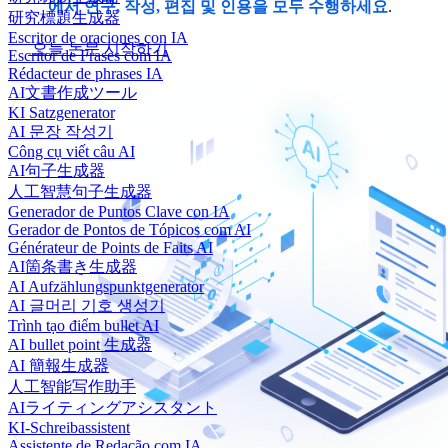
에서 연구, 작성, 편집 및 인용을 모두 수행하세요
.
研究標題生成器
Escritor de oraciones con IA
오늘 논문 시작하기
Escritor de Frases com IA
Rédacteur de phrases IA
AI文書作成ツール
KI Satzgenerator
AI 문장 작성기
Công cụ viết câu AI
AI句子生成器
人工智慧句子生成器
Generador de Puntos Clave con IA
Gerador de Pontos de Tópicos com AI
Générateur de Points de Faits AI
AI箇条書き生成器
AI Aufzählungspunktgenerator
AI 글머리 기호 생성기
Trình tạo điểm bullet AI
AI bullet point 生成器
AI 簡報生成器
人工智能写作助手
AIライティングアシスタント
KI-Schreibassistent
Assistente de Redação com IA