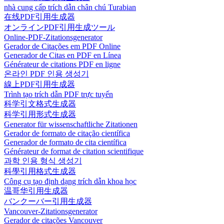
nhà cung cấp trích dẫn chân chú Turabian
在线PDF引用生成器
オンラインPDF引用生成ツール
Online-PDF-Zitationsgenerator
Gerador de Citações em PDF Online
Generador de Citas en PDF en Línea
Générateur de citations PDF en ligne
온라인 PDF 인용 생성기
線上PDF引用生成器
Trình tạo trích dẫn PDF trực tuyến
科学引文格式生成器
科学引用形式生成器
Generator für wissenschaftliche Zitationen
Gerador de formato de citação científica
Generador de formato de cita científica
Générateur de format de citation scientifique
과학 인용 형식 생성기
科學引用格式生成器
Công cụ tạo định dạng trích dẫn khoa học
温哥华引用生成器
バンクーバー引用生成器
Vancouver-Zitationsgenerator
Gerador de citações Vancouver