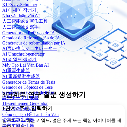
KI Essay-Schreiber
AI 에세이 작성기
Nhà văn luận văn AI
人工智能论文写作工具
人工智慧論文寫手
Generador de Refraseo de IA
Gerador de Reformulação de IA
Générateur de reformulation par IA
AI言い換えジェネレーター
AI Umschreibgenerator
AI 리워드 생성기
Máy Tạo Lại Văn Bản AI
AI重写生成器
AI 重新措辭生成器
Generador de Temas de Tesis
Gerador de Tópicos de Tese
Générateur de sujets de thèse
3단계로 연구 질문 생성하기
論文テーマ生成器
Thesenthemen-Generator
1단계: 주제 입력하기
논문 주제 생성기
Công cụ Tạo Đề Tài Luận Văn
论文主题生成器
탐구하고자 하는 키워드, 넓은 주제 또는 핵심 아이디어를 제
論文主題產生器
공하십시오.