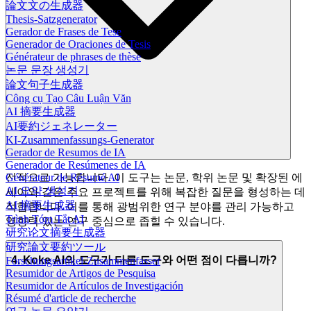
論文文の生成器
Thesis-Satzgenerator
Gerador de Frases de Tese
Generador de Oraciones de Tesis
Générateur de phrases de thèse
논문 문장 생성기
論文句子生成器
Công cụ Tạo Câu Luận Văn
AI 摘要生成器
AI要約ジェネレーター
KI-Zusammenfassungs-Generator
Gerador de Resumos de IA
Generador de Resúmenes de IA
Générateur de Résumé AI
전적으로 가능합니다. 이 도구는 논문, 학위 논문 및 확장된 에
AI 요약 생성기
세이와 같은 주요 프로젝트를 위해 복잡한 질문을 형성하는 데
AI 摘要生成器
적합합니다. 이를 통해 광범위한 연구 분야를 관리 가능하고
Trình Tóm Tắt AI
영향력 있는 연구 중심으로 좁힐 수 있습니다.
研究论文摘要生成器
研究論文要約ツール
4. Koke AI의 도구가 다른 도구와 어떤 점이 다릅니까?
Forschungsartikel-Zusammenfasser
Resumidor de Artigos de Pesquisa
Resumidor de Artículos de Investigación
Résumé d'article de recherche