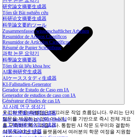
연구 논문 요약기
研究論文摘要生成器
Tóm tắt Bài nghiên cứu
科研论文摘要生成器
科学論文要約ツール
Zusammenfasser wissenschaftlicher Arbeiten
Resumidor de Artigos Científicos
Resumidor de Artículos Científicos
Résumé de Papier Scientifique
과학 논문 요약기
科學論文摘要器
Tóm tắt tài liệu khoa học
AI案例研究生成器
AIケーススタディ生成器
KI-Fallstudien-Generator
Gerador de Estudo de Caso em IA
Generador de estudios de caso con IA
Générateur d'études de cas IA
AI 사례 연구 생성기
우리의 주요 차별점은 매끄러운 작업 흐름입니다. 우리는 단지
人工智慧案例研究生成器
질문을 제공하는 것이 아니라, 이를 기반으로 즉시 전체 개요
Máy tạo nghiên cứu điển hình AI
人工智能研究论文生成器
를 구축하도록 도와줍니다. 통합된 AI 작문 도우미와 결합하
AI研究論文生成器
여 Koke AI는 단일 플랫폼에서 여러분의 학문 여정을 지원합