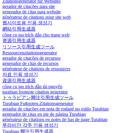
Zitationsgenerator für Websites
gerador de citações para site
generador de citas para website
générateur de citations pour site web
웹사이트용 인용 생성기
網站引用生成器
công cụ tạo trích dẫn cho trang web
资源引用生成器
リソース引用生成ツール
Ressourcenzitationsgenerator
gerador de citações de recursos
generador de citas de recursos
générateur de citations de ressources
자료 인용 생성기
資源引用生成器
công cụ tạo trích dẫn tài nguyên
turabian footnote citation generator
トゥラビアン脚注引用生成ツール
Turabian Fußnoten-Zitationsgenerator
gerador de citações em nota de rodapé no estilo Turabian
generador de citas en pie de página Turabian
générateur de citations en notes de bas de page Turabian
투라비안 각주 인용 생성기
Turabian 脚注引用生成器