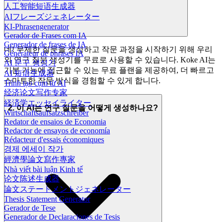
人工智能短语生成器
AIフレーズジェネレーター
KI-Phrasengenerator
Gerador de Frases com IA
Generador de frases de IA
네! 무제한 질문을 생성하고 작문 과정을 시작하기 위해 우리
Générateur de phrases IA
의 연구 질문 생성기를 무료로 사용할 수 있습니다. Koke AI는
AI 문구 생성기
기본 기능에 접근할 수 있는 무료 플랜을 제공하여, 더 빠르고
AI 短语生成器
스마트한 작문 방식을 경험할 수 있게 합니다.
Trình tạo cụm từ AI
经济论文写作专家
経済学エッセイライター
2. 이 AI는 연구 질문을 어떻게 생성하나요?
Wirtschaftsaufsatzschreiber
Redator de ensaios de Economia
Redactor de ensayos de economía
Rédacteur d'essais économiques
경제 에세이 작가
經濟學論文寫作專家
Nhà viết bài luận Kinh tế
论文陈述生成器
論文ステートメントジェネレーター
Thesis Statement Generator
Gerador de Tese
Generador de Declaraciones de Tesis