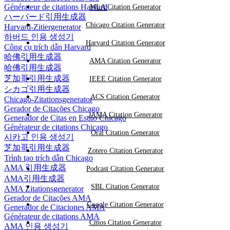
Générateur de citations Harvard
MLA Citation Generator
ハーバード引用生成器
Chicago Citation Generator
Harvard-Zitiergenerator
하버드 인용 생성기
Harvard Citation Generator
Công cụ trích dẫn Harvard
哈佛引用生成器
AMA Citation Generator
哈佛引用生成器
芝加哥引用生成器
IEEE Citation Generator
シカゴ引用生成器
ACS Citation Generator
Chicago-Zitationsgenerator
Gerador de Citações Chicago
JAMA Citation Generator
Generador de Citas en Estilo Chicago
Générateur de citations Chicago
Oral Citation Generator
시카고 인용 생성기
芝加哥引用生成器
Zotero Citation Generator
Trình tạo trích dẫn Chicago
AMA 引用生成器
Podcast Citation Generator
AMA引用生成器
SBL Citation Generator
AMA Zitationsgenerator
Gerador de Citações AMA
Google Citation Generator
Generador de Citaciones AMA
Générateur de citations AMA
Cmos Citation Generator
AMA 인용 생성기