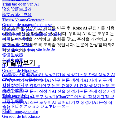
Trình tạo đoạn văn AI
论文段落生成器
論文段落生成器
Thesis-Absatz-Generator
Gerador de parágrafos de tese
연구 질문을 생성하고 개요를 만든 후, Koke AI 편집기를 사용
Generador de párrafos para tesis
하여 각 섹션을 확장할 수 있습니다. 우리의 AI 작문 도우미는
Générateur de paragraphes de thèse
논문 단락 생성기
여러분이 단락을 작성하고, 출처를 찾고, 주장을 개선하고, 인
論文段落生成器
용 형식을 정리하도록 도와줄 것입니다. 논문이 완성될 때까지
Máy phát sinh đoạn văn luận án
함께 할 것입니다.
假设生成器
仮説生成器
더 알아보기
Hypothesen-Generator
Gerador de Hipóteses
AI 연구 보조 도구
소개 생성기
가설 생성기
논문 단락 생성기
AI
Generador de hipótesis
Générateur d'hypothèses
단락 생성기
논문 생성기
AI 연구 논문 생성기
AI 사례 연구 생
가설 생성기
성기
과학 논문 요약기
연구 논문 요약기
AI 요약 생성기
논문 문
假設生成器
장 생성기
전문 문서 작성기
AI 진술 생성기
논문 주제 생성기
경
Trình tạo giả thuyết
제 에세이 작가
AI 문구 생성기
ChatGPT 에세이 작성기
표절 보
引言生成器
고서 생성기
AI 작문 도우미
AI 글머리 기호 생성기
AI 문장 작
イントロダクションジェネレーター
성기
Einführungsgenerator
Gerador de Introdução