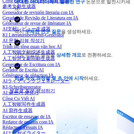
Công Cụ Tạo Tài Liệu Tham Khảo
애매한 아이디어에서 훌륭한 연구
논문으로 발전시키세
參考文獻生成器
요.
Generador de revisión literaria con IA
Gerador de Revisão de Literatura em IA
Générateur de revue de littérature IA
AI文献レビュー生成器
즉시
무제한 연구 질문
을 생성하세요.
KI Literaturübersichts-Generator
AI 문헌 리뷰 작성기
Trình tạo tổng quan văn học AI
人工智能文献综述生成器
가장 적합한 질문을
상세한 개요
로 전환하세요.
人工智慧文獻回顧生成器
Generador de Escritura con IA
Gerador de Escrita AI
Générateur de rédaction IA
학술 작성 과정을 몇 초 안에 시작
하세요.
AIライティングジェネレーター
KI-Schreibgenerator
무료로 질문 생성하기
AI 글쓰기 생성기
Công Cụ Viết AI
人工智能写作生成器
AI 寫作生成器
Escritor de ensayos de IA
Redator de ensaios com IA
Rédacteur d'essais IA
AIエッセイライター