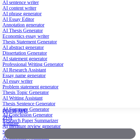
AI sentence writer
AI content writer
AI phrase generator
AI Essay Editor
Annotation generator
AI Thesis Generator
Economics essay writer
Thesis Statement Generator
AI abstract generator
Dissertation Generator
AI statement generator
Professional Writing Generator
AI Research Assistant
Essay name generator
AI essay writer
Problem statement generator
Thesis Topic Generator
AI Writing Assistant
Thesis Sentence Generator
AI Summary Generator
PDF와 채팅
AI Conclusion Generator
가격
Research Paper Summarizer
Affiliate
AI literature review generator
Scientific Paper Summarizer
AI case study generator