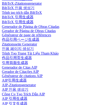
BibTeX-Zitationsgenerator
BibTeX 인용 생성기
Trình tạo trích dẫn BibTeX
BibTeX 引用生成器
BibTeX 引用生成器
Generador de Página de Obras Citadas
Gerador de Página de Obras Citadas
Générateur de page de références
作品引用ページ生成器
Zitationsseite Generator
인용 페이지 생성기
Trình Tạo Trang Tài Liệu Tham Khảo
作品引用页生成器
引用頁面生成器
Generador de Citas AIP
Gerador de Citações AIP
Générateur de citations AIP
AIP引用生成器
AIP-Zitationsgenerator
AIP 인용 생성기
Công Cụ Tạo Trích Dẫn AIP
AIP 引用生成器
AIP 引文生成器