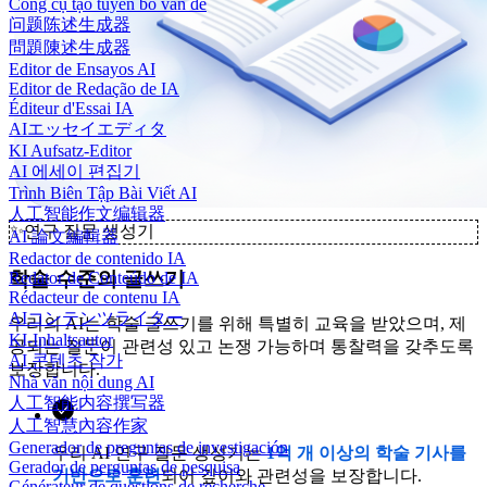
Công cụ tạo tuyên bố vấn đề
问题陈述生成器
問題陳述生成器
Editor de Ensayos AI
Editor de Redação de IA
Éditeur d'Essai IA
AIエッセイエディタ
KI Aufsatz-Editor
AI 에세이 편집기
Trình Biên Tập Bài Viết AI
人工智能作文编辑器
✨
연구 질문 생성기
AI 論文編輯器
Redactor de contenido IA
학술 수준의 글쓰기
Redator de Conteúdo de IA
Rédacteur de contenu IA
AIコンテンツライター
우리의 AI는 학술 글쓰기를 위해 특별히 교육을 받았으며, 제
KI-Inhaltsautor
공되는 질문이 관련성 있고 논쟁 가능하며 통찰력을 갖추도록
AI 콘텐츠 작가
보장합니다.
Nhà văn nội dung AI
人工智能内容撰写器
人工智慧內容作家
Generador de preguntas de investigación
우리 AI 연구 질문 생성기는
1억 개 이상의 학술 기사를
Gerador de perguntas de pesquisa
기반으로 훈련
되어 깊이와 관련성을 보장합니다.
Générateur de questions de recherche