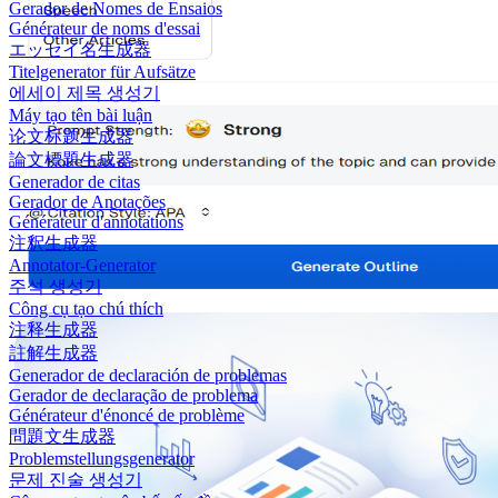
Gerador de Nomes de Ensaios
Générateur de noms d'essai
エッセイ名生成器
Titelgenerator für Aufsätze
에세이 제목 생성기
Máy tạo tên bài luận
论文标题生成器
論文標題生成器
Generador de citas
Gerador de Anotações
Générateur d'annotations
注釈生成器
Annotator-Generator
주석 생성기
Công cụ tạo chú thích
注释生成器
註解生成器
Generador de declaración de problemas
Gerador de declaração de problema
Générateur d'énoncé de problème
問題文生成器
Problemstellungsgenerator
문제 진술 생성기