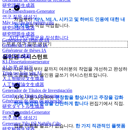
研究課題生成器
Forschungsfragen-Generator
연구 질문 생성기
처음부터
APA, MLA, 시카고 및 하버드 인용에 대한 내
Máy tạo câu hỏi nghiên cứu
장 지원
과 직접 작업합니다.
研究问题生成器
研究問題生成器
AI가 연구 질문을 작성합니다
Generador de Tesis de IA
✨
무료 연구 질문 생성기
Gerador de Tese com IA
Générateur de thèses IA
AI論文生成器
올인원 어시스턴트
KI-Dissertationsgenerator
AI 논문 생성기
Koke AI는 처음부터 끝까지 여러분의 작업을 개선하고 완성하
Trình tạo luận văn AI
는 데 도움을 주는 올인원 글쓰기 어시스턴트입니다.
人工智能论文生成器
人工智慧論文生成器
Generador de Títulos de Investigación
Gerador de Títulos de Pesquisa
AI 도구를 사용하여
유창함을 향상시키고 주장을 강화
Générateur de titres de recherche
하며 복잡한 문장을 간단하게 합니다
편집기에서 직접.
研究タイトル生成器
Forschungstitel-Generator
연구 제목 생성기
Generator Tiêu Đề Nghiên Cứu
앱을 전환할 필요가 없습니다.
한 가지 직관적인 플랫폼
研究标题生成器