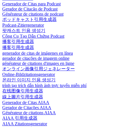
Generador de Citas para Podcast
Gerador de Citação de Podcast
Générateur de citations de podcast
ポッドキャスト引用生成器
Podcast-Zitiergenerator
팟캐스트 인용 생성기
Công Cụ Tạo Dẫn Chứng Podcast
播客引用生成器
播客引用生成器
generador de citas de imágenes en línea
gerador de citações de imagem online
générateur de citations d'images en ligne
オンライン画像引用ジェネレーター
Online-Bildzitationsgenerator
온라인 이미지 인용 생성기
trình tạo trích dẫn hình ảnh trực tuyến miễn phí
在线图像引用生成器
線上圖片引用生成器
Generador de Citas AIAA
Gerador de Citações AIAA
Générateur de citations AIAA
AIAA 引用生成器
AIAA Zitationsgenerator