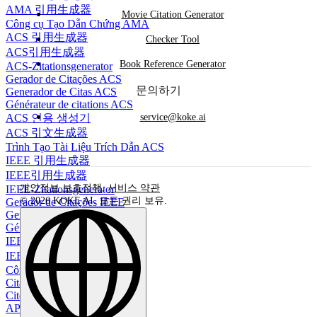
AMA 引用生成器
Movie Citation Generator
Công cụ Tạo Dẫn Chứng AMA
ACS 引用生成器
Checker Tool
ACS引用生成器
Book Reference Generator
ACS-Zitationsgenerator
Gerador de Citações ACS
문의하기
Generador de Citas ACS
Générateur de citations ACS
ACS 인용 생성기
service@koke.ai
ACS 引文生成器
Trình Tạo Tài Liệu Trích Dẫn ACS
IEEE 引用生成器
IEEE引用生成器
개인정보 보호정책
,
서비스 약관
IEEE-Zitationsgenerator
© 2026 KOKE AI. 모든 권리 보유.
Gerador de Citações IEEE
Generador de citas IEEE
Générateur de citations IEEE
IEEE 인용 생성기
IEEE 參考文獻生成器
Công cụ Trích dẫn IEEE
Citation Creation
Cite Youtube Video
APA Citation YouTube Video