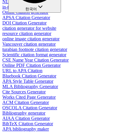
NLM citation generator
in-text citation generator
한국어
Online citation generator
APSA Citation Generator
DOI Citation Generator
citation generator for website
resource citation generator
online image citation generator
Vancouver citation generator
turabian footnote citation generator
Scientific citation format generator
CSE Name Year Citation Generator
Online PDF Citation Generator
URL to APA Citation
Bluebook Citation Generator
APA Style Table Generator
MLA Bibliography Generator
Cite Sources Generator
Works Cited Page Generator
ACM Citation Generator
OSCOLA Citation Generator
Bibliography generator
AIAA Citation Generator
BibTeX Citation Generator
APA bibliography maker