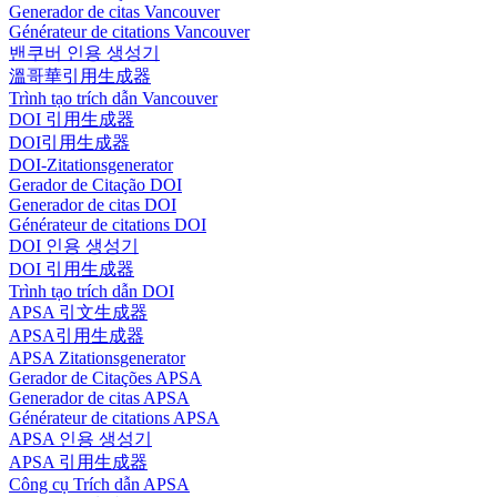
Generador de citas Vancouver
Générateur de citations Vancouver
밴쿠버 인용 생성기
溫哥華引用生成器
Trình tạo trích dẫn Vancouver
DOI 引用生成器
DOI引用生成器
DOI-Zitationsgenerator
Gerador de Citação DOI
Generador de citas DOI
Générateur de citations DOI
DOI 인용 생성기
DOI 引用生成器
Trình tạo trích dẫn DOI
APSA 引文生成器
APSA引用生成器
APSA Zitationsgenerator
Gerador de Citações APSA
Generador de citas APSA
Générateur de citations APSA
APSA 인용 생성기
APSA 引用生成器
Công cụ Trích dẫn APSA