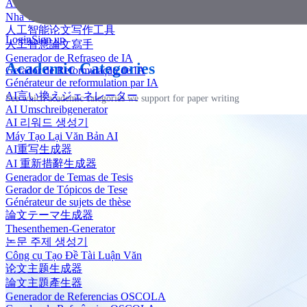
AI 에세이 작성기
Nhà văn luận văn AI
人工智能论文写作工具
Login
Sign up
人工智慧論文寫手
Generador de Refraseo de IA
Academic Categories
Gerador de Reformulação de IA
Générateur de reformulation par IA
AI言い換えジェネレーター
See which academic categories we support for paper writing
AI Umschreibgenerator
AI 리워드 생성기
Máy Tạo Lại Văn Bản AI
AI重写生成器
AI 重新措辭生成器
Generador de Temas de Tesis
Gerador de Tópicos de Tese
Générateur de sujets de thèse
論文テーマ生成器
Thesenthemen-Generator
논문 주제 생성기
Công cụ Tạo Đề Tài Luận Văn
论文主题生成器
論文主題產生器
Generador de Referencias OSCOLA