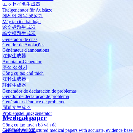
エッセイ名生成器
Titelgenerator für Aufsätze
에세이 제목 생성기
Máy tạo tên bài luận
论文标题生成器
論文標題生成器
Generador de citas
Gerador de Anotações
Générateur d'annotations
注釈生成器
Annotator-Generator
주석 생성기
Công cụ tạo chú thích
注释生成器
註解生成器
Generador de declaración de problemas
Gerador de declaração de problema
Générateur d'énoncé de problème
問題文生成器
Problemstellungsgenerator
Medical paper
문제 진술 생성기
Công cụ tạo tuyên bố vấn đề
Generate well-structured medical papers with accurate, evidence-based
问题陈述生成器