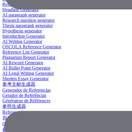
Reference Generator
Headline Generator
AI paragraph generator
Research question generator
Thesis paragraph generator
Hypothesis generator
Introduction Generator
AI Writing Generator
OSCOLA Reference Generator
Reference List Generator
Plagiarism Report Generator
AI Reword Generator
AI Bullet Point Generator
AI Legal Writing Generator
Shorten Essay Generator
参考文献生成器
Generador de Referencias
Gerador de Referências
Générateur de Références
参照生成器
Referenzgenerator
참조 생성기
Công Cụ Tạo Tài Liệu Tham Khảo
參考文獻生成器