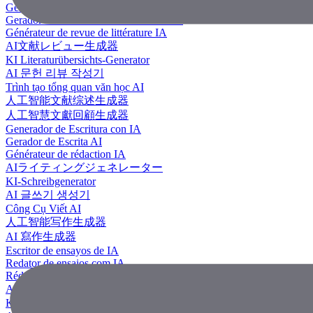
Generador de revisión literaria con IA
Gerador de Revisão de Literatura em IA
Générateur de revue de littérature IA
AI文献レビュー生成器
KI Literaturübersichts-Generator
AI 문헌 리뷰 작성기
Trình tạo tổng quan văn học AI
人工智能文献综述生成器
人工智慧文獻回顧生成器
Generador de Escritura con IA
Gerador de Escrita AI
Générateur de rédaction IA
AIライティングジェネレーター
KI-Schreibgenerator
AI 글쓰기 생성기
Công Cụ Viết AI
人工智能写作生成器
AI 寫作生成器
Escritor de ensayos de IA
Redator de ensaios com IA
Rédacteur d'essais IA
AIエッセイライター
KI Essay-Schreiber