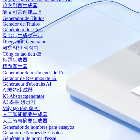
论文引言生成器
論文引言創建工具
Generador de Títulos
Gerador de Títulos
Générateur de Titres
見出し生成ツール
Überschrift Generator
헤드라인 생성기
Công cụ tạo tiêu đề
标题生成器
標題產生器
Generador de resúmenes de IA
Gerador de Resumos de IA
Générateur d'abstraits AI
AI要約生成器
KI-Abstractgenerator
AI 초록 생성기
Máy tạo tóm tắt AI
人工智能摘要生成器
人工智慧摘要生成器
Generador de nombres para ensayos
Gerador de Nomes de Ensaios
Générateur de noms d'essai