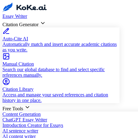
Essay Writer
Citation Generator
Auto-Cite AI
Automatically match and insert accurate academic citations
as you write.
Manual Citation
Search our global database to find and select specific
references manually.
Citation Library
Access and manage your saved references and citation
history in one place.
Free Tools
Content Generation
ChatGPT Essay Writer
Introduction Creator for Essays
AI sentence writer
AI content writer