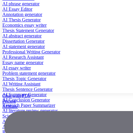
AI phrase generator
AI Essay Editor
Annotation generator
AI Thesis Generator
Economics essay writer
Thesis Statement Generator
AI abstract generator
Dissertation Generator
AI statement generator
Professional Writing Generator
AI Research Assistant
Essay name generator
AI essay writer
Problem statement generator
Thesis Topic Generator
AI Writing Assistant
Thesis Sentence Generator
AI Summary Generator
Chat with PDF
AI Conclusion Generator
Pricing
Research Paper Summarizer
Affiliate
AI literature review generator
Scientific Paper Summarizer
AI case study generator
AI Research Paper Generator
Research Title Generator