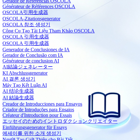
Gerador de Referências OSCOLA
Générateur de Références OSCOLA
OSCOLA引用生成器
OSCOLA-Zitationsgenerator
OSCOLA 참조 생성기
Công Cụ Tạo Tài Liệu Tham Khảo OSCOLA
OSCOLA 引用生成器
OSCOLA 引用生成器
Generador de Conclusiones de IA
Gerador de Conclusão com IA
Générateur de conclusion AI
AI結論ジェネレーター
KI Abschlussgenerator
AI 결론 생성기
Máy Tạo Kết Luận AI
AI 结论生成器
AI 結論生成器
Creador de Introducciones para Ensayos
Criador de Introduções para Ensaios
Créateur d'Introduction pour Essais
エッセイのためのイントロダクションクリエイター
Einführungsgenerator für Essays
에세이를 위한 소개 생성기
Người Tạo Giới Thiệu cho Bài Tiết