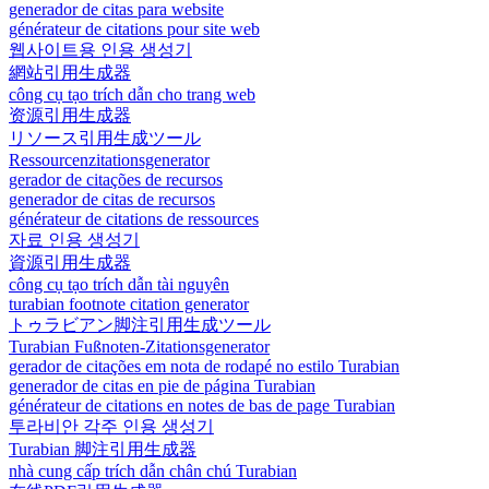
generador de citas para website
générateur de citations pour site web
웹사이트용 인용 생성기
網站引用生成器
công cụ tạo trích dẫn cho trang web
资源引用生成器
リソース引用生成ツール
Ressourcenzitationsgenerator
gerador de citações de recursos
generador de citas de recursos
générateur de citations de ressources
자료 인용 생성기
資源引用生成器
công cụ tạo trích dẫn tài nguyên
turabian footnote citation generator
トゥラビアン脚注引用生成ツール
Turabian Fußnoten-Zitationsgenerator
gerador de citações em nota de rodapé no estilo Turabian
generador de citas en pie de página Turabian
générateur de citations en notes de bas de page Turabian
투라비안 각주 인용 생성기
Turabian 脚注引用生成器
nhà cung cấp trích dẫn chân chú Turabian