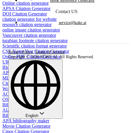
Book Reference Generator
Online citation generator
APSA Citation Generator
Contact US
DOI Citation Generator
citation generator for website
service@koke.ai
resource citation generator
online image citation generator
Vancouver citation generator
turabian footnote citation generator
Scientific citation format generator
CSE Name Year Citation Generator
Privacy Policy
,
Terms Of Service
Online PDF Citation Generator
Copyright © 2026 KOKE AI. All Rights Reserved.
URL to APA Citation
Bluebook Citation Generator
APA Style Table Generator
MLA Bibliography Generator
Cite Sources Generator
Works Cited Page Generator
ACM Citation Generator
OSCOLA Citation Generator
Bibliography generator
AIAA Citation Generator
BibTeX Citation Generator
English
APA bibliography maker
Movie Citation Generator
Cmos Citation Generator