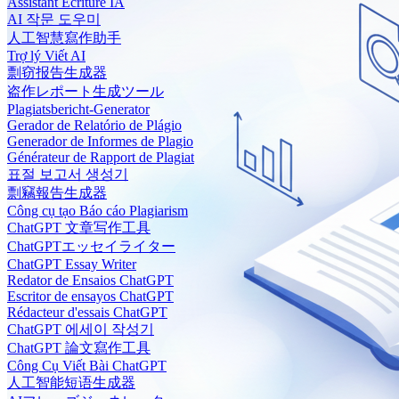
Assistant Écriture IA
AI 작문 도우미
人工智慧寫作助手
Trợ lý Viết AI
剽窃报告生成器
盗作レポート生成ツール
Plagiatsbericht-Generator
Gerador de Relatório de Plágio
Generador de Informes de Plagio
Générateur de Rapport de Plagiat
표절 보고서 생성기
剽竊報告生成器
Công cụ tạo Báo cáo Plagiarism
ChatGPT 文章写作工具
ChatGPTエッセイライター
ChatGPT Essay Writer
Redator de Ensaios ChatGPT
Escritor de ensayos ChatGPT
Rédacteur d'essais ChatGPT
ChatGPT 에세이 작성기
ChatGPT 論文寫作工具
Công Cụ Viết Bài ChatGPT
人工智能短语生成器