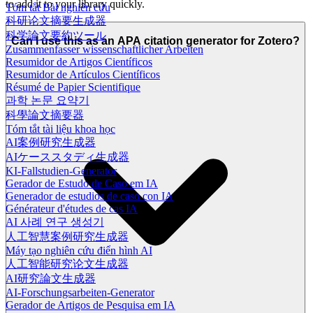
to add it to your library quickly.
Tóm tắt Bài nghiên cứu
科研论文摘要生成器
科学論文要約ツール
Can I use this as an APA citation generator for Zotero?
Zusammenfasser wissenschaftlicher Arbeiten
Resumidor de Artigos Científicos
Resumidor de Artículos Científicos
Résumé de Papier Scientifique
과학 논문 요약기
科學論文摘要器
Tóm tắt tài liệu khoa học
AI案例研究生成器
AIケーススタディ生成器
KI-Fallstudien-Generator
Gerador de Estudo de Caso em IA
Generador de estudios de caso con IA
Générateur d'études de cas IA
AI 사례 연구 생성기
人工智慧案例研究生成器
Máy tạo nghiên cứu điển hình AI
人工智能研究论文生成器
AI研究論文生成器
AI-Forschungsarbeiten-Generator
Gerador de Artigos de Pesquisa em IA