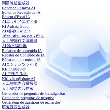
問題陳述生成器
Editor de Ensayos AI
Editor de Redação de IA
Éditeur d'Essai IA
AIエッセイエディタ
KI Aufsatz-Editor
AI 에세이 편집기
Trình Biên Tập Bài Viết AI
人工智能作文编辑器
AI 論文編輯器
Redactor de contenido IA
Redator de Conteúdo de IA
Rédacteur de contenu IA
AIコンテンツライター
KI-Inhaltsautor
AI 콘텐츠 작가
Nhà văn nội dung AI
人工智能内容撰写器
人工智慧內容作家
Generador de preguntas de investigación
Gerador de perguntas de pesquisa
Générateur de questions de recherche
研究課題生成器