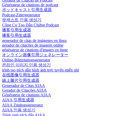
Gerador de Citação de Podcast
Générateur de citations de podcast
ポッドキャスト引用生成器
Podcast-Zitiergenerator
팟캐스트 인용 생성기
Công Cụ Tạo Dẫn Chứng Podcast
播客引用生成器
播客引用生成器
generador de citas de imágenes en línea
gerador de citações de imagem online
générateur de citations d'images en ligne
オンライン画像引用ジェネレーター
Online-Bildzitationsgenerator
온라인 이미지 인용 생성기
trình tạo trích dẫn hình ảnh trực tuyến miễn phí
在线图像引用生成器
線上圖片引用生成器
Generador de Citas AIAA
Gerador de Citações AIAA
Générateur de citations AIAA
AIAA 引用生成器
AIAA Zitationsgenerator
AIAA 인용 생성기
Trình sinh trích dẫn AIAA