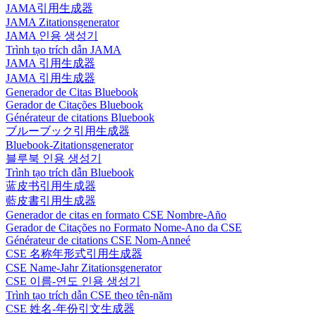
JAMA引用生成器
JAMA Zitationsgenerator
JAMA 인용 생성기
Trình tạo trích dẫn JAMA
JAMA 引用生成器
JAMA 引用生成器
Generador de Citas Bluebook
Gerador de Citações Bluebook
Générateur de citations Bluebook
ブルーブック引用生成器
Bluebook-Zitationsgenerator
블루북 인용 생성기
Trình tạo trích dẫn Bluebook
蓝皮书引用生成器
藍皮書引用生成器
Generador de citas en formato CSE Nombre-Año
Gerador de Citações no Formato Nome-Ano da CSE
Générateur de citations CSE Nom-Anneé
CSE 名称年形式引用生成器
CSE Name-Jahr Zitationsgenerator
CSE 이름-연도 인용 생성기
Trình tạo trích dẫn CSE theo tên-năm
CSE 姓名-年份引文生成器