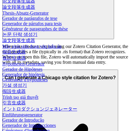
论文段落生成器
論文段落生成器
Thesis-Absatz-Generator
Gerador de parágrafos de tese
Generador de párrafos para tesis
Générateur de paragraphes de thèse
논문 단락 생성기
論文段落生成器
Máy phát sinh đoạn văn luận án
When you choose to export using our Zotero Citation Generator, the
tool generates a file (typically in .ris format) that Zotero recognizes.
假设生成器
When you open this file, Zotero will automatically import the source
仮説生成器
with all its metadata, saving you from manual data entry.
Hypothesen-Generator
Gerador de Hipóteses
Generador de hipótesis
Can I generate a Chicago style citation for Zotero?
Générateur d'hypothèses
가설 생성기
假設生成器
Trình tạo giả thuyết
引言生成器
イントロダクションジェネレーター
Einführungsgenerator
Gerador de Introdução
Generador de Introducciones
Générateur d'Introduction