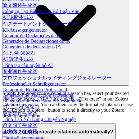
論文陳述生成器
Công cụ Tạo Bản Tuyên Bố Luận Văn
AI 论断生成器
AIステートメントジェネレーター
KI-Aussagengenerator
Gerador de Declarações de IA
Generador de Declaraciones de IA
Générateur de déclarations IA
AI 진술 생성기
AI 論證生成器
Trình tạo câu tuyên bố AI
专业写作生成器
プロフェッショナルライティングジェネレーター
Professioneller Schreibgenerator
Gerador de Redação Profissional
Simply find your source using our search bar, select your desired
Generador de Redacción Profesional
citation style (e.g., APA 7th), and click "Generate" in our Zotero
Générateur de Rédaction Professionnelle
Citation Generator. You can then copy the formatted citation or use
전문 문서 작성기
the "Export to Zotero" button to send it directly to your Zotero
專業寫作生成器
desktop application.
Trình Tạo Nội Dung Chuyên Nghiệp
论文句子生成器
論文文の生成器
Does Zotero generate citations automatically?
Thesis-Satzgenerator