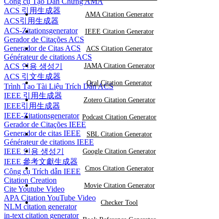
Công cụ Tạo Dẫn Chứng AMA
ACS 引用生成器
AMA Citation Generator
ACS引用生成器
ACS-Zitationsgenerator
IEEE Citation Generator
Gerador de Citações ACS
Generador de Citas ACS
ACS Citation Generator
Générateur de citations ACS
ACS 인용 생성기
JAMA Citation Generator
ACS 引文生成器
Oral Citation Generator
Trình Tạo Tài Liệu Trích Dẫn ACS
IEEE 引用生成器
Zotero Citation Generator
IEEE引用生成器
IEEE-Zitationsgenerator
Podcast Citation Generator
Gerador de Citações IEEE
Generador de citas IEEE
SBL Citation Generator
Générateur de citations IEEE
IEEE 인용 생성기
Google Citation Generator
IEEE 參考文獻生成器
Cmos Citation Generator
Công cụ Trích dẫn IEEE
Citation Creation
Movie Citation Generator
Cite Youtube Video
APA Citation YouTube Video
Checker Tool
NLM citation generator
in-text citation generator