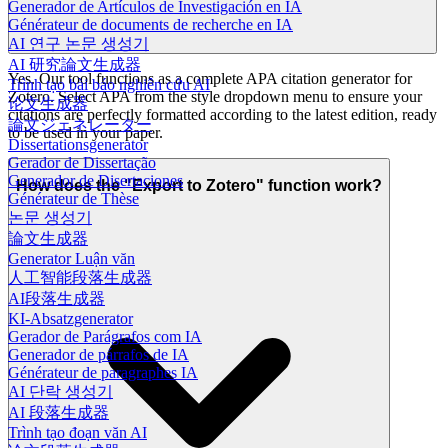
Generador de Artículos de Investigación en IA
Générateur de documents de recherche en IA
AI 연구 논문 생성기
AI 研究論文生成器
Yes. Our tool functions as a complete APA citation generator for
Trình tạo bài báo nghiên cứu AI
Zotero. Select APA from the style dropdown menu to ensure your
论文生成器
citations are perfectly formatted according to the latest edition, ready
論文ジェネレーター
to be used in your paper.
Dissertationsgenerator
Gerador de Dissertação
Generador de Disertaciones
How does the "Export to Zotero" function work?
Générateur de Thèse
논문 생성기
論文生成器
Generator Luận văn
人工智能段落生成器
AI段落生成器
KI-Absatzgenerator
Gerador de Parágrafos com IA
Generador de párrafos de IA
Générateur de paragraphes IA
AI 단락 생성기
AI 段落生成器
Trình tạo đoạn văn AI