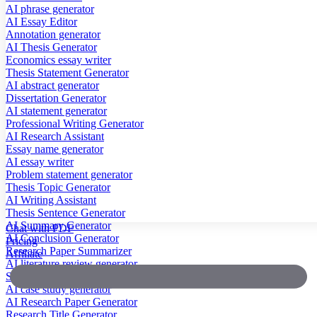
AI phrase generator
AI Essay Editor
Annotation generator
AI Thesis Generator
Economics essay writer
Thesis Statement Generator
AI abstract generator
Dissertation Generator
AI statement generator
Professional Writing Generator
AI Research Assistant
Essay name generator
AI essay writer
Problem statement generator
Thesis Topic Generator
AI Writing Assistant
Thesis Sentence Generator
AI Summary Generator
Chat with PDF
AI Conclusion Generator
Pricing
Research Paper Summarizer
Affiliate
AI literature review generator
Scientific Paper Summarizer
AI case study generator
AI Research Paper Generator
Research Title Generator