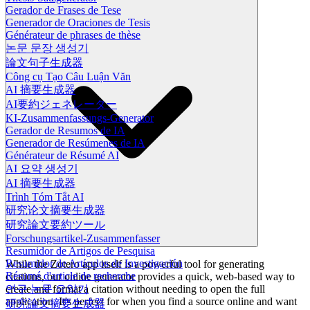
Gerador de Frases de Tese
Generador de Oraciones de Tesis
Générateur de phrases de thèse
논문 문장 생성기
論文句子生成器
Công cụ Tạo Câu Luận Văn
AI 摘要生成器
AI要約ジェネレーター
KI-Zusammenfassungs-Generator
Gerador de Resumos de IA
Generador de Resúmenes de IA
Générateur de Résumé AI
AI 요약 생성기
AI 摘要生成器
Trình Tóm Tắt AI
研究论文摘要生成器
研究論文要約ツール
Forschungsartikel-Zusammenfasser
Resumidor de Artigos de Pesquisa
Resumidor de Artículos de Investigación
While the Zotero app itself is a powerful tool for generating
Résumé d'article de recherche
citations, our online generator provides a quick, web-based way to
create and format a citation without needing to open the full
연구 논문 요약기
application. It's perfect for when you find a source online and want
研究論文摘要生成器