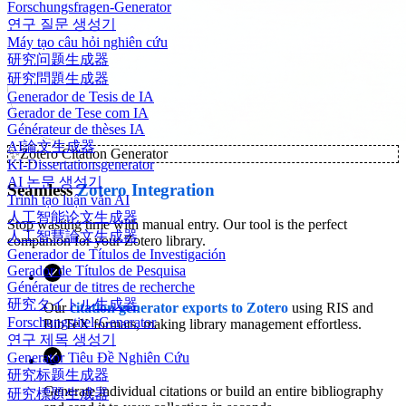
Forschungsfragen-Generator
연구 질문 생성기
Máy tạo câu hỏi nghiên cứu
研究问题生成器
研究問題生成器
Generador de Tesis de IA
Gerador de Tese com IA
Générateur de thèses IA
AI論文生成器
✨
Zotero Citation Generator
KI-Dissertationsgenerator
AI 논문 생성기
Seamless
Zotero Integration
Trình tạo luận văn AI
人工智能论文生成器
Stop wasting time with manual entry. Our tool is the perfect
人工智慧論文生成器
companion for your Zotero library.
Generador de Títulos de Investigación
Gerador de Títulos de Pesquisa
Générateur de titres de recherche
研究タイトル生成器
Our
citation generator exports to Zotero
using RIS and
Forschungstitel-Generator
BibTeX formats, making library management effortless.
연구 제목 생성기
Generator Tiêu Đề Nghiên Cứu
研究标题生成器
Generate individual citations or build an entire bibliography
研究標題生成器