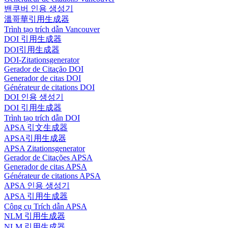
밴쿠버 인용 생성기
溫哥華引用生成器
Trình tạo trích dẫn Vancouver
DOI 引用生成器
DOI引用生成器
DOI-Zitationsgenerator
Gerador de Citação DOI
Generador de citas DOI
Générateur de citations DOI
DOI 인용 생성기
DOI 引用生成器
Trình tạo trích dẫn DOI
APSA 引文生成器
APSA引用生成器
APSA Zitationsgenerator
Gerador de Citações APSA
Generador de citas APSA
Générateur de citations APSA
APSA 인용 생성기
APSA 引用生成器
Công cụ Trích dẫn APSA
NLM 引用生成器
NLM 引用生成器