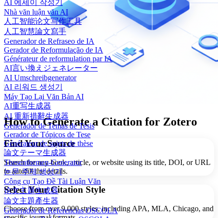
AI 에세이 작성기
Nhà văn luận văn AI
人工智能论文写作工具
人工智慧論文寫手
Generador de Refraseo de IA
Gerador de Reformulação de IA
Générateur de reformulation par IA
AI言い換えジェネレーター
AI Umschreibgenerator
AI 리워드 생성기
Máy Tạo Lại Văn Bản AI
AI重写生成器
AI 重新措辭生成器
How to Generate a Citation for Zotero
Generador de Temas de Tesis
Gerador de Tópicos de Tese
Find Your Source
Générateur de sujets de thèse
論文テーマ生成器
Search for any book, article, or website using its title, DOI, or URL
Thesenthemen-Generator
to autofill the details.
논문 주제 생성기
Công cụ Tạo Đề Tài Luận Văn
Select Your Citation Style
论文主题生成器
論文主題產生器
Choose from over 9,000 styles, including APA, MLA, Chicago, and
Generador de Referencias OSCOLA
specific journal formats.