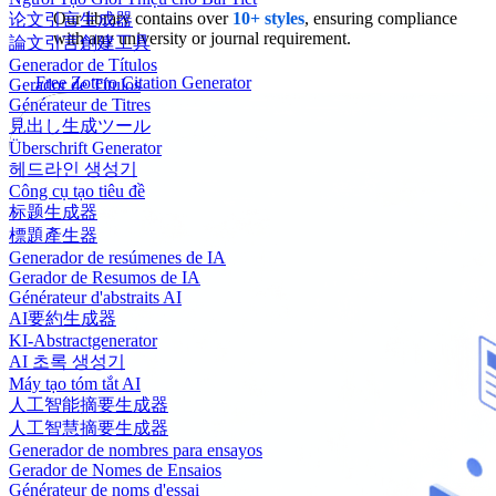
Our library contains over
10+ styles
, ensuring compliance
论文引言生成器
with any university or journal requirement.
論文引言創建工具
Generador de Títulos
Free Zotero Citation Generator
Gerador de Títulos
Générateur de Titres
見出し生成ツール
Überschrift Generator
헤드라인 생성기
Công cụ tạo tiêu đề
标题生成器
標題產生器
Generador de resúmenes de IA
Gerador de Resumos de IA
Générateur d'abstraits AI
AI要約生成器
KI-Abstractgenerator
AI 초록 생성기
Máy tạo tóm tắt AI
人工智能摘要生成器
人工智慧摘要生成器
Generador de nombres para ensayos
Gerador de Nomes de Ensaios
Générateur de noms d'essai