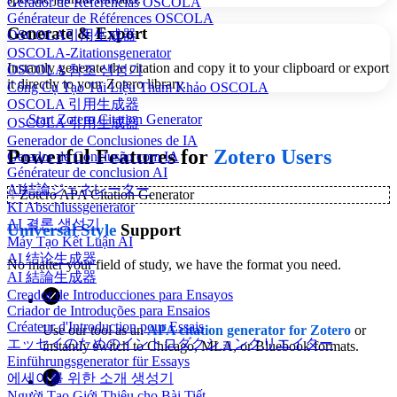
Gerador de Referências OSCOLA
Générateur de Références OSCOLA
Generate & Export
OSCOLA引用生成器
OSCOLA-Zitationsgenerator
Instantly generate the citation and copy it to your clipboard or export
OSCOLA 참조 생성기
it directly to your Zotero library.
Công Cụ Tạo Tài Liệu Tham Khảo OSCOLA
OSCOLA 引用生成器
Start Zotero Citation Generator
OSCOLA 引用生成器
Generador de Conclusiones de IA
Powerful Features for
Zotero Users
Gerador de Conclusão com IA
Générateur de conclusion AI
AI結論ジェネレーター
✨
Zotero APA Citation Generator
KI Abschlussgenerator
AI 결론 생성기
Universal Style
Support
Máy Tạo Kết Luận AI
AI 结论生成器
No matter your field of study, we have the format you need.
AI 結論生成器
Creador de Introducciones para Ensayos
Criador de Introduções para Ensaios
Créateur d'Introduction pour Essais
Use our tool as an
APA citation generator for Zotero
or
エッセイのためのイントロダクションクリエイター
instantly switch to Chicago, MLA, or Bluebook formats.
Einführungsgenerator für Essays
에세이를 위한 소개 생성기
Người Tạo Giới Thiệu cho Bài Tiết