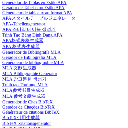
Generador de Tablas en Estilo APA
Gerador de Tabelas no Estilo APA
Générateur de tableaux au format APA
APAスタイルテーブルジェネレーター
APA-Tabellengenerator
APA 스타일 테이블 생성기
Trình Tạo Bảng Định Dạng APA
APA格式表格生成器
APA 格式表生成器
Generador de Bibliografía MLA
Gerador de Bibliografia MLA
Générateur de bibliographie MLA
MLA 文献生成器
MLA Bibliographie Generator
MLA 참고문헌 생성기
Trình tạo Thư mục MLA
MLA参考书目生成器
MLA 參考文獻生成器
Generador de Citas BibTeX
Gerador de Citações BibTeX
Générateur de citations BibTeX
BibTeX引用生成器
BibTeX-Zitationsgenerator