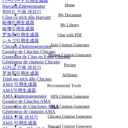
ハーバード引用生成器
Home
Harvard-Zitiergenerator
하버드 인용 생성기
My Document
Công cụ trích dẫn Harvard
哈佛引用生成器
My Library
哈佛引用生成器
芝加哥引用生成器
Chat with PDF
シカゴ引用生成器
Auto Citation Generator
Chicago-Zitationsgenerator
Gerador de Citações Chicago
Manual Citation Generator
Generador de Citas en Estilo Chicago
Générateur de citations Chicago
Pricing
시카고 인용 생성기
芝加哥引用生成器
Affiliates
Trình tạo trích dẫn Chicago
AMA 引用生成器
Recommend Tools
AMA引用生成器
AMA Zitationsgenerator
APA Citation Generator
Gerador de Citações AMA
Generador de Citaciones AMA
MLA Citation Generator
Générateur de citations AMA
Chicago Citation Generator
AMA 인용 생성기
AMA 引用生成器
Harvard Citation Generator