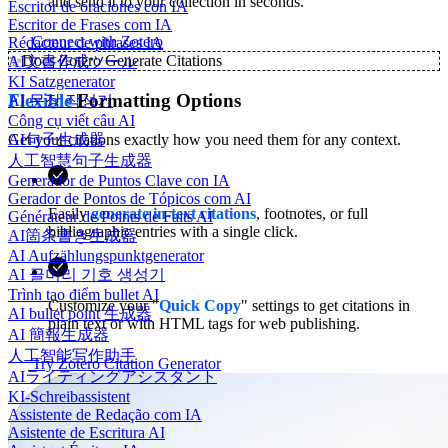
and send it to your collection in seconds.
Escritor de oraciones con IA
Escritor de Frases com IA
Connect with Zotero
Rédacteur de phrases IA
✨
Docs Zotero Generate Citations
AI文書作成ツール
KI Satzgenerator
Flexible
Formatting Options
AI 문장 작성기
Công cụ viết câu AI
Get your citations exactly how you need them for any context.
AI句子生成器
人工智慧句子生成器
Generador de Puntos Clave con IA
Gerador de Pontos de Tópicos com AI
Easily
generate in-text citations
, footnotes, or full
Générateur de Points de Faits AI
bibliographic entries with a single click.
AI箇条書き生成器
AI Aufzählungspunktgenerator
AI 글머리 기호 생성기
Trình tạo điểm bullet AI
Customize your "
Quick Copy
" settings to get citations in
AI bullet point 生成器
plain text or with HTML tags for web publishing.
AI 簡報生成器
人工智能写作助手
Try Zotero Citation Generator
AIライティングアシスタント
KI-Schreibassistent
Assistente de Redação com IA
Asistente de Escritura AI