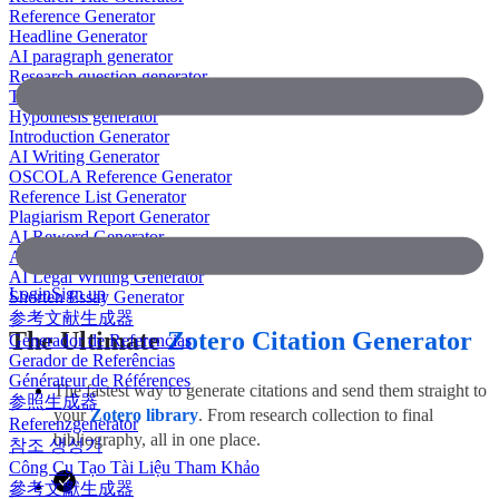
Reference Generator
Headline Generator
AI paragraph generator
Research question generator
Thesis paragraph generator
Hypothesis generator
Introduction Generator
AI Writing Generator
OSCOLA Reference Generator
Reference List Generator
Plagiarism Report Generator
AI Reword Generator
AI Bullet Point Generator
AI Legal Writing Generator
Login
Sign up
Shorten Essay Generator
参考文献生成器
The Ultimate
Zotero Citation Generator
Generador de Referencias
Gerador de Referências
Générateur de Références
The fastest way to generate citations and send them straight to
参照生成器
your
Zotero library
. From research collection to final
Referenzgenerator
bibliography, all in one place.
참조 생성기
Công Cụ Tạo Tài Liệu Tham Khảo
參考文獻生成器