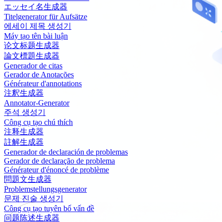
エッセイ名生成器
Titelgenerator für Aufsätze
에세이 제목 생성기
Máy tạo tên bài luận
论文标题生成器
論文標題生成器
Generador de citas
Gerador de Anotações
Générateur d'annotations
注釈生成器
Annotator-Generator
주석 생성기
Công cụ tạo chú thích
注释生成器
註解生成器
Generador de declaración de problemas
Gerador de declaração de problema
Générateur d'énoncé de problème
問題文生成器
Problemstellungsgenerator
문제 진술 생성기
Công cụ tạo tuyên bố vấn đề
问题陈述生成器