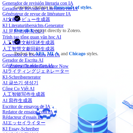
Generador de revisión literaria con IA
Generate citations in
thousands of styles
.
Gerador de Revisão de Literatura em IA
Générateur de revue de littérature IA
AI文献レビュー生成器
KI Literaturübersichts-Generator
One-click
export directly to Zotero.
AI 문헌 리뷰 작성기
Trình tạo tổng quan văn học AI
人工智能文献综述生成器
人工智慧文獻回顧生成器
Perfect for
APA
,
MLA
, and
Chicago
styles.
Generador de Escritura con IA
Gerador de Escrita AI
Générateur de rédaction IA
Zotero Citation Generator Now
AIライティングジェネレーター
KI-Schreibgenerator
AI 글쓰기 생성기
Công Cụ Viết AI
人工智能写作生成器
AI 寫作生成器
Escritor de ensayos de IA
Redator de ensaios com IA
Rédacteur d'essais IA
AIエッセイライター
KI Essay-Schreiber