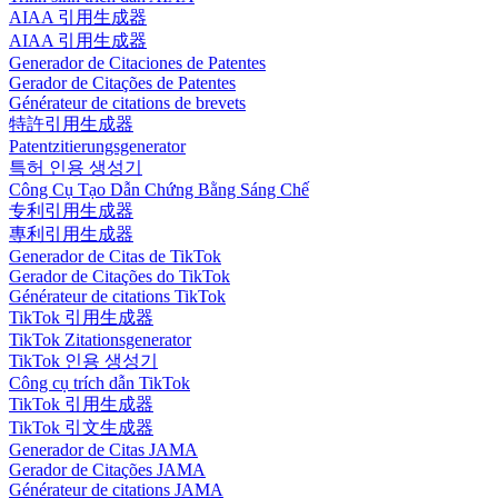
AIAA 引用生成器
AIAA 引用生成器
Generador de Citaciones de Patentes
Gerador de Citações de Patentes
Générateur de citations de brevets
特許引用生成器
Patentzitierungsgenerator
특허 인용 생성기
Công Cụ Tạo Dẫn Chứng Bằng Sáng Chế
专利引用生成器
專利引用生成器
Generador de Citas de TikTok
Gerador de Citações do TikTok
Générateur de citations TikTok
TikTok 引用生成器
TikTok Zitationsgenerator
TikTok 인용 생성기
Công cụ trích dẫn TikTok
TikTok 引用生成器
TikTok 引文生成器
Generador de Citas JAMA
Gerador de Citações JAMA
Générateur de citations JAMA