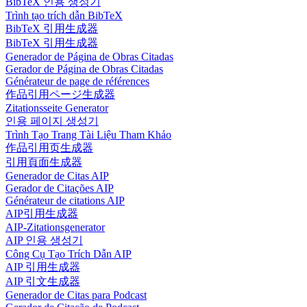
BibTeX 인용 생성기
Trình tạo trích dẫn BibTeX
BibTeX 引用生成器
BibTeX 引用生成器
Generador de Página de Obras Citadas
Gerador de Página de Obras Citadas
Générateur de page de références
作品引用ページ生成器
Zitationsseite Generator
인용 페이지 생성기
Trình Tạo Trang Tài Liệu Tham Khảo
作品引用页生成器
引用頁面生成器
Generador de Citas AIP
Gerador de Citações AIP
Générateur de citations AIP
AIP引用生成器
AIP-Zitationsgenerator
AIP 인용 생성기
Công Cụ Tạo Trích Dẫn AIP
AIP 引用生成器
AIP 引文生成器
Generador de Citas para Podcast