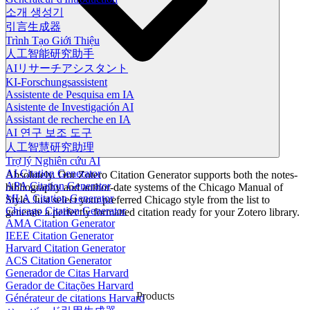
소개 생성기
引言生成器
Trình Tạo Giới Thiệu
人工智能研究助手
AIリサーチアシスタント
KI-Forschungsassistent
Assistente de Pesquisa em IA
Asistente de Investigación AI
Assistant de recherche en IA
AI 연구 보조 도구
人工智慧研究助理
Trợ lý Nghiên cứu AI
AI Citation Generator
Absolutely. Our Zotero Citation Generator supports both the notes-
APA Citation Generator
bibliography and author-date systems of the Chicago Manual of
MLA Citation Generator
Style. Just select your preferred Chicago style from the list to
Chicago Citation Generator
generate a perfectly formatted citation ready for your Zotero library.
AMA Citation Generator
IEEE Citation Generator
Harvard Citation Generator
ACS Citation Generator
Generador de Citas Harvard
Gerador de Citações Harvard
Products
Générateur de citations Harvard