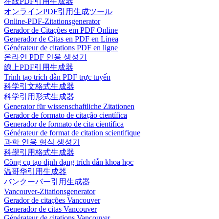
在线PDF引用生成器
オンラインPDF引用生成ツール
Online-PDF-Zitationsgenerator
Gerador de Citações em PDF Online
Generador de Citas en PDF en Línea
Générateur de citations PDF en ligne
온라인 PDF 인용 생성기
線上PDF引用生成器
Trình tạo trích dẫn PDF trực tuyến
科学引文格式生成器
科学引用形式生成器
Generator für wissenschaftliche Zitationen
Gerador de formato de citação científica
Generador de formato de cita científica
Générateur de format de citation scientifique
과학 인용 형식 생성기
科學引用格式生成器
Công cụ tạo định dạng trích dẫn khoa học
温哥华引用生成器
バンクーバー引用生成器
Vancouver-Zitationsgenerator
Gerador de citações Vancouver
Generador de citas Vancouver
Générateur de citations Vancouver