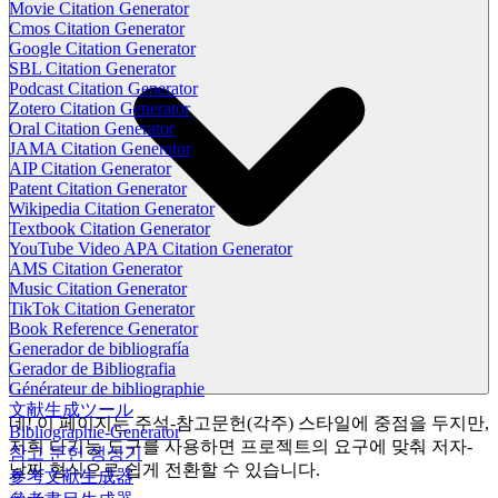
Movie Citation Generator
Cmos Citation Generator
Google Citation Generator
SBL Citation Generator
Podcast Citation Generator
Zotero Citation Generator
Oral Citation Generator
JAMA Citation Generator
AIP Citation Generator
Patent Citation Generator
Wikipedia Citation Generator
Textbook Citation Generator
YouTube Video APA Citation Generator
AMS Citation Generator
Music Citation Generator
TikTok Citation Generator
Book Reference Generator
Generador de bibliografía
Gerador de Bibliografia
Générateur de bibliographie
文献生成ツール
네! 이 페이지는 주석-참고문헌(각주) 스타일에 중점을 두지만,
Bibliographie-Generator
저희 다기능 도구를 사용하면 프로젝트의 요구에 맞춰 저자-
참고 문헌 생성기
날짜 형식으로 쉽게 전환할 수 있습니다.
参考文献生成器