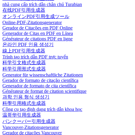
nhà cung cấp trích dẫn chân chú Turabian
在线PDF引用生成器
オンラインPDF引用生成ツール
Online-PDF-Zitationsgenerator
Gerador de Citações em PDF Online
Generador de Citas en PDF en Línea
Générateur de citations PDF en ligne
온라인 PDF 인용 생성기
線上PDF引用生成器
Trình tạo trích dẫn PDF trực tuyến
科学引文格式生成器
科学引用形式生成器
Generator für wissenschaftliche Zitationen
Gerador de formato de citação científica
Generador de formato de cita científica
Générateur de format de citation scientifique
과학 인용 형식 생성기
科學引用格式生成器
Công cụ tạo định dạng trích dẫn khoa học
温哥华引用生成器
バンクーバー引用生成器
Vancouver-Zitationsgenerator
Gerador de citações Vancouver