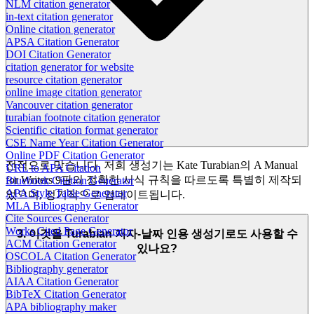
NLM citation generator
in-text citation generator
Online citation generator
APSA Citation Generator
DOI Citation Generator
citation generator for website
resource citation generator
online image citation generator
Vancouver citation generator
turabian footnote citation generator
Scientific citation format generator
CSE Name Year Citation Generator
Online PDF Citation Generator
전적으로 맞습니다. 저희 생성기는 Kate Turabian의 A Manual
URL to APA Citation
for Writers 9판의 정확한 서식 규칙을 따르도록 특별히 제작되
Bluebook Citation Generator
APA Style Table Generator
었으며, 정기적으로 업데이트됩니다.
MLA Bibliography Generator
Cite Sources Generator
Works Cited Page Generator
3. 이것을 Turabian 저자-날짜 인용 생성기로도 사용할 수
ACM Citation Generator
있나요?
OSCOLA Citation Generator
Bibliography generator
AIAA Citation Generator
BibTeX Citation Generator
APA bibliography maker