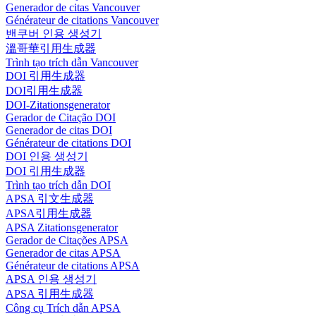
Generador de citas Vancouver
Générateur de citations Vancouver
밴쿠버 인용 생성기
溫哥華引用生成器
Trình tạo trích dẫn Vancouver
DOI 引用生成器
DOI引用生成器
DOI-Zitationsgenerator
Gerador de Citação DOI
Generador de citas DOI
Générateur de citations DOI
DOI 인용 생성기
DOI 引用生成器
Trình tạo trích dẫn DOI
APSA 引文生成器
APSA引用生成器
APSA Zitationsgenerator
Gerador de Citações APSA
Generador de citas APSA
Générateur de citations APSA
APSA 인용 생성기
APSA 引用生成器
Công cụ Trích dẫn APSA