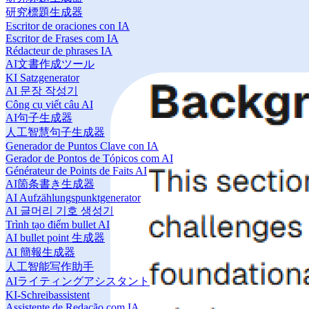
研究標題生成器
Escritor de oraciones con IA
Escritor de Frases com IA
Rédacteur de phrases IA
AI文書作成ツール
KI Satzgenerator
AI 문장 작성기
Công cụ viết câu AI
AI句子生成器
人工智慧句子生成器
Generador de Puntos Clave con IA
Gerador de Pontos de Tópicos com AI
Générateur de Points de Faits AI
AI箇条書き生成器
AI Aufzählungspunktgenerator
AI 글머리 기호 생성기
Trình tạo điểm bullet AI
AI bullet point 生成器
AI 簡報生成器
人工智能写作助手
AIライティングアシスタント
KI-Schreibassistent
Assistente de Redação com IA