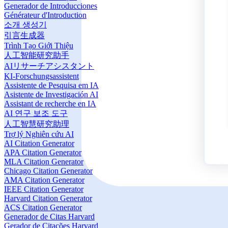
Generador de Introducciones
Générateur d'Introduction
소개 생성기
引言生成器
Trình Tạo Giới Thiệu
人工智能研究助手
AIリサーチアシスタント
KI-Forschungsassistent
Assistente de Pesquisa em IA
Asistente de Investigación AI
Assistant de recherche en IA
AI 연구 보조 도구
人工智慧研究助理
Trợ lý Nghiên cứu AI
AI Citation Generator
APA Citation Generator
MLA Citation Generator
Chicago Citation Generator
AMA Citation Generator
IEEE Citation Generator
Harvard Citation Generator
ACS Citation Generator
Generador de Citas Harvard
Gerador de Citações Harvard