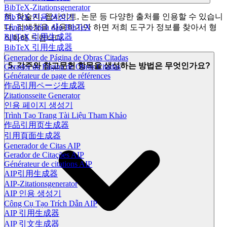
BibTeX-Zitationsgenerator
책, 학술지, 웹사이트, 논문 등 다양한 출처를 인용할 수 있습니
BibTeX 인용 생성기
다. 검색창을 사용하기만 하면 저희 도구가 정보를 찾아서 형
Trình tạo trích dẫn BibTeX
BibTeX 引用生成器
식화해 드립니다.
BibTeX 引用生成器
Generador de Página de Obras Citadas
5. 각주와 참고문헌 항목을 생성하는 방법은 무엇인가요?
Gerador de Página de Obras Citadas
Générateur de page de références
作品引用ページ生成器
Zitationsseite Generator
인용 페이지 생성기
Trình Tạo Trang Tài Liệu Tham Khảo
作品引用页生成器
引用頁面生成器
Generador de Citas AIP
Gerador de Citações AIP
Générateur de citations AIP
AIP引用生成器
AIP-Zitationsgenerator
AIP 인용 생성기
Công Cụ Tạo Trích Dẫn AIP
AIP 引用生成器
AIP 引文生成器