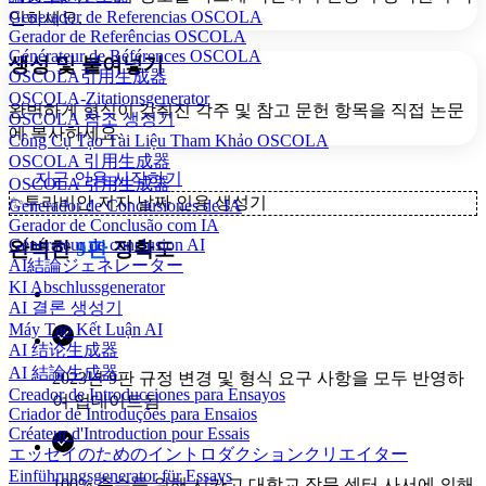
Generador de Referencias OSCOLA
인하세요.
Gerador de Referências OSCOLA
Générateur de Références OSCOLA
생성 및 붙여넣기
OSCOLA引用生成器
OSCOLA-Zitationsgenerator
완벽하게 형식이 갖춰진 각주 및 참고 문헌 항목을 직접 논문
OSCOLA 참조 생성기
에 복사하세요.
Công Cụ Tạo Tài Liệu Tham Khảo OSCOLA
OSCOLA 引用生成器
지금 인용 시작하기
OSCOLA 引用生成器
✨
투라비안 저자 날짜 인용 생성기
Generador de Conclusiones de IA
Gerador de Conclusão com IA
Générateur de conclusion AI
완벽한
9판
정확도
AI結論ジェネレーター
KI Abschlussgenerator
AI 결론 생성기
Máy Tạo Kết Luận AI
AI 结论生成器
AI 結論生成器
2023년 9판 규정 변경 및 형식 요구 사항을 모두 반영하
Creador de Introducciones para Ensayos
여 업데이트됨
Criador de Introduções para Ensaios
Créateur d'Introduction pour Essais
エッセイのためのイントロダクションクリエイター
Einführungsgenerator für Essays
100% 준수를 위해 시카고 대학교 작문 센터 사서에 의해