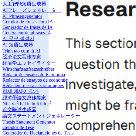
人工智能短语生成器
AIフレーズジェネレーター
KI-Phrasengenerator
Gerador de Frases com IA
Generador de frases de IA
Générateur de phrases IA
AI 문구 생성기
AI 短语生成器
Trình tạo cụm từ AI
经济论文写作专家
経済学エッセイライター
Wirtschaftsaufsatzschreiber
Redator de ensaios de Economia
Redactor de ensayos de economía
Rédacteur d'essais économiques
경제 에세이 작가
經濟學論文寫作專家
Nhà viết bài luận Kinh tế
论文陈述生成器
論文ステートメントジェネレーター
Thesis Statement Generator
Gerador de Tese
Generador de Declaraciones de Tesis