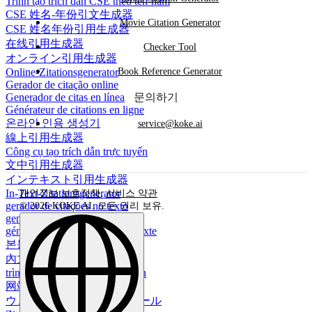
Trình tạo trích dẫn CSE theo tên-năm
CSE 姓名-年份引文生成器
Movie Citation Generator
CSE 姓名年份引用生成器
在线引用生成器
Checker Tool
オンライン引用生成器
Book Reference Generator
Online-Zitationsgenerator
Gerador de citação online
문의하기
Generador de citas en línea
Générateur de citations en ligne
온라인 인용 생성기
service@koke.ai
線上引用生成器
Công cụ tạo trích dẫn trực tuyến
文中引用生成器
インテキスト引用生成器
In-Text-Zitationsgenerator
개인정보 보호정책
,
서비스 약관
gerador de citações no texto
© 2026 KOKE AI. 모든 권리 보유.
generador de citas en el texto
générateur de citation dans le texte
본문 인용 생성기
內文引用生成器
trình tạo trích dẫn trong văn bản
网站引用生成器
ウェブサイト用引用生成ツール