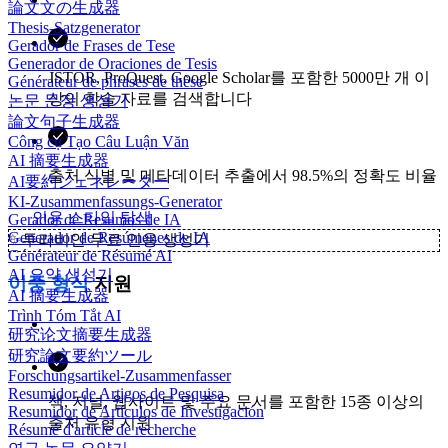
論文文の生成器
Thesis-Satzgenerator
Gerador de Frases de Tese
Generador de Oraciones de Tesis
JSTOR, ProQuest, Google Scholar를 포함한 5000만 개 이
Générateur de phrases de thèse
상의 학술 자료를 검색합니다
논문 문장 생성기
論文句子生成器
Công cụ Tạo Câu Luận Văn
AI 摘要生成器
출처 식별 및 메타데이터 추출에서 98.5%의 정확도 비율
AI要約ジェネレーター
KI-Zusammenfassungs-Generator
인용 스타일 탐색
Gerador de Resumos de IA
Generador de Resúmenes de IA
✨
투라비안 무료 인용 생성기
Générateur de Résumé AI
AI 요약 생성기
이중 형식
지원
AI 摘要生成器
Trình Tóm Tắt AI
研究论文摘要生成器
研究論文要約ツール
Forschungsartikel-Zusammenfasser
Resumidor de Artigos de Pesquisa
책, 저널, 웹사이트 및 주요 문서를 포함한 15종 이상의
Resumidor de Artículos de Investigación
출처 유형 지원
Résumé d'article de recherche