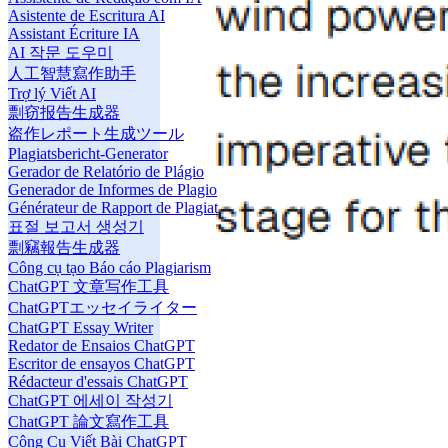
Asistente de Escritura AI
Assistant Écriture IA
AI 작문 도우미
人工智慧寫作助手
Trợ lý Viết AI
剽窃报告生成器
盗作レポート生成ツール
Plagiatsbericht-Generator
Gerador de Relatório de Plágio
Generador de Informes de Plagio
Générateur de Rapport de Plagiat
표절 보고서 생성기
剽竊報告生成器
Công cụ tạo Báo cáo Plagiarism
ChatGPT 文章写作工具
ChatGPTエッセイライター
ChatGPT Essay Writer
Redator de Ensaios ChatGPT
Escritor de ensayos ChatGPT
Rédacteur d'essais ChatGPT
ChatGPT 에세이 작성기
ChatGPT 論文寫作工具
Công Cụ Viết Bài ChatGPT