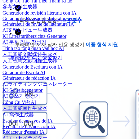
Công Cụ Tạo Tài Liệu Tham Khảo
參考文獻生成器
Generador de revisión literaria con IA
Gerador de Revisão de Literatura em IA
투라비안 인용 생성기
9판 준수
Générateur de revue de littérature IA
AI文献レビュー生成器
KI Literaturübersichts-Generator
AI 문헌 리뷰 작성기
투라비안 저자 날짜 인용 생성기
이중 형식 지원
Trình tạo tổng quan văn học AI
人工智能文献综述生成器
투라비안 각주 생성하기
人工智慧文獻回顧生成器
Generador de Escritura con IA
Gerador de Escrita AI
Générateur de rédaction IA
AIライティングジェネレーター
KI-Schreibgenerator
AI 글쓰기 생성기
Công Cụ Viết AI
人工智能写作生成器
AI 寫作生成器
Escritor de ensayos de IA
Redator de ensaios com IA
Rédacteur d'essais IA
AIエッセイライター