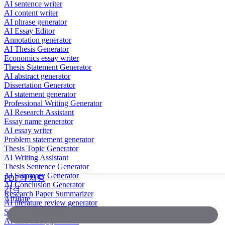
AI sentence writer
AI content writer
AI phrase generator
AI Essay Editor
Annotation generator
AI Thesis Generator
Economics essay writer
Thesis Statement Generator
AI abstract generator
Dissertation Generator
AI statement generator
Professional Writing Generator
AI Research Assistant
Essay name generator
AI essay writer
Problem statement generator
Thesis Topic Generator
AI Writing Assistant
Thesis Sentence Generator
AI Summary Generator
PDF와 채팅
AI Conclusion Generator
가격
Research Paper Summarizer
Affiliate
AI literature review generator
Scientific Paper Summarizer
AI case study generator