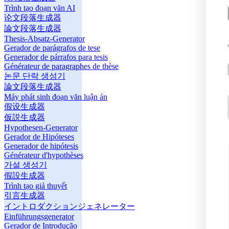
Trình tạo đoạn văn AI
论文段落生成器
論文段落生成器
Thesis-Absatz-Generator
Gerador de parágrafos de tese
Generador de párrafos para tesis
Générateur de paragraphes de thèse
논문 단락 생성기
論文段落生成器
Máy phát sinh đoạn văn luận án
假设生成器
仮説生成器
Hypothesen-Generator
Gerador de Hipóteses
Generador de hipótesis
Générateur d'hypothèses
가설 생성기
假設生成器
Trình tạo giả thuyết
引言生成器
イントロダクションジェネレーター
Einführungsgenerator
Gerador de Introdução