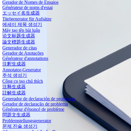
Gerador de Nomes de Ensaios
Générateur de noms d'essai
エッセイ名生成器
Titelgenerator für Aufsätze
에세이 제목 생성기
Máy tạo tên bài luận
论文标题生成器
論文標題生成器
Generador de citas
Gerador de Anotações
Générateur d'annotations
注釈生成器
Annotator-Generator
주석 생성기
Công cụ tạo chú thích
注释生成器
註解生成器
Generador de declaración de problemas
Gerador de declaração de problema
Générateur d'énoncé de problème
問題文生成器
Problemstellungsgenerator
문제 진술 생성기