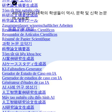
연구 논문 요약기
研究論文摘要生成器
Tóm tắt Bài nghiên cứu
400개 이상의 대학의 학생들이 역사, 문학 및 신학 논문
科研论文摘要生成器
에 사용함
科学論文要約ツール
Zusammenfasser wissenschaftlicher Arbeiten
무료 인용 생성
Resumidor de Artigos Científicos
Resumidor de Artículos Científicos
Résumé de Papier Scientifique
과학 논문 요약기
科學論文摘要器
Tóm tắt tài liệu khoa học
AI案例研究生成器
AIケーススタディ生成器
KI-Fallstudien-Generator
Gerador de Estudo de Caso em IA
Generador de estudios de caso con IA
Générateur d'études de cas IA
AI 사례 연구 생성기
人工智慧案例研究生成器
Máy tạo nghiên cứu điển hình AI
人工智能研究论文生成器
AI研究論文生成器