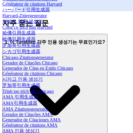
Générateur de citations Harvard
ハーバード引用生成器
Harvard-Zitiergenerator
하버드 인용 생성기
자주 묻는 질문
Công cụ trích dẫn Harvard
哈佛引用生成器
哈佛引用生成器
1. 이 Turabian 각주 인용 생성기는 무료인가요?
芝加哥引用生成器
シカゴ引用生成器
Chicago-Zitationsgenerator
Gerador de Citações Chicago
Generador de Citas en Estilo Chicago
Générateur de citations Chicago
시카고 인용 생성기
芝加哥引用生成器
Trình tạo trích dẫn Chicago
AMA 引用生成器
AMA引用生成器
AMA Zitationsgenerator
Gerador de Citações AMA
Generador de Citaciones AMA
Générateur de citations AMA
AMA 인용 생성기