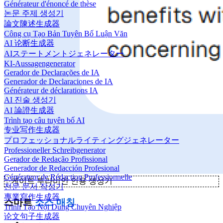
Générateur d'énoncé de thèse
논문 주제 생성기
論文陳述生成器
Công cụ Tạo Bản Tuyên Bố Luận Văn
AI 论断生成器
AIステートメントジェネレーター
KI-Aussagengenerator
Gerador de Declarações de IA
Generador de Declaraciones de IA
Générateur de déclarations IA
AI 진술 생성기
AI 論證生成器
Trình tạo câu tuyên bố AI
专业写作生成器
プロフェッショナルライティングジェネレーター
Professioneller Schreibgenerator
Gerador de Redação Profissional
Generador de Redacción Profesional
Générateur de Rédaction Professionnelle
✨
케이트 투라비안 인용 생성기
전문 문서 작성기
專業寫作生成器
스마트
소스 매칭
Trình Tạo Nội Dung Chuyên Nghiệp
论文句子生成器