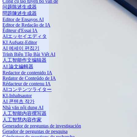
Công cụ tạo tuyên bố vấn đề
问题陈述生成器
問題陳述生成器
Editor de Ensayos AI
Editor de Redação de IA
Éditeur d'Essai IA
AIエッセイエディタ
KI Aufsatz-Editor
AI 에세이 편집기
Trình Biên Tập Bài Viết AI
人工智能作文编辑器
AI 論文編輯器
Redactor de contenido IA
Redator de Conteúdo de IA
Rédacteur de contenu IA
AIコンテンツライター
KI-Inhaltsautor
AI 콘텐츠 작가
Nhà văn nội dung AI
人工智能内容撰写器
人工智慧內容作家
Generador de preguntas de investigación
Gerador de perguntas de pesquisa
Générateur de questions de recherche