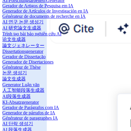
AI-Forschungsarbeiten-Generator
Gerador de Artigos de Pesquisa em IA
Generador de Artículos de Investigación en IA
Générateur de documents de recherche en IA
AI 연구 논문 생성기
AI 研究論文生成器
Trình tạo bài báo nghiên cứu AI
论文生成器
論文ジェネレーター
Dissertationsgenerator
Gerador de Dissertação
Generador de Disertaciones
Générateur de Thèse
논문 생성기
論文生成器
Generator Luận văn
人工智能段落生成器
AI段落生成器
KI-Absatzgenerator
Gerador de Parágrafos com IA
Generador de párrafos de IA
Générateur de paragraphes IA
AI 단락 생성기
AI 段落生成器