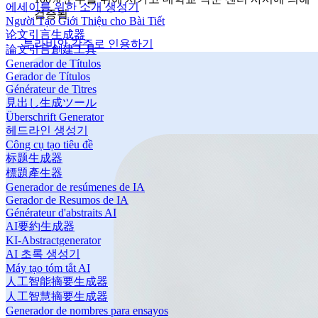
에세이를 위한 소개 생성기
검증됨
Người Tạo Giới Thiệu cho Bài Tiết
论文引言生成器
투라비안 각주로 인용하기
論文引言創建工具
Generador de Títulos
Gerador de Títulos
Générateur de Titres
見出し生成ツール
Überschrift Generator
헤드라인 생성기
Công cụ tạo tiêu đề
标题生成器
標題產生器
Generador de resúmenes de IA
Gerador de Resumos de IA
Générateur d'abstraits AI
AI要約生成器
KI-Abstractgenerator
AI 초록 생성기
Máy tạo tóm tắt AI
人工智能摘要生成器
人工智慧摘要生成器
Generador de nombres para ensayos