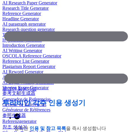
AI Research Paper Generator
Research Title Generator
Reference Generator
Headline Generator
AI paragraph generator
Research question generator
Thesis paragraph generator
Hypothesis generator
Introduction Generator
AI Writing Generator
OSCOLA Reference Generator
Reference List Generator
Plagiarism Report Generator
AI Reword Generator
AI Bullet Point Generator
AI Legal Writing Generator
Shorten Essay Generator
로그인
회원가입
参考文献生成器
Generador de Referencias
투라비안 각주 인용 생성기
Gerador de Referências
Générateur de Références
参照生成器
Referenzgenerator
참조 생성기
정확한
인용 및 참고 목록
을 즉시 생성합니다