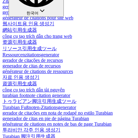
Zitationsgenerator für Websites
gerador de citações para site
generador de citas para website
한국어
générateur de citations pour site web
웹사이트용 인용 생성기
網站引用生成器
công cụ tạo trích dẫn cho trang web
资源引用生成器
リソース引用生成ツール
Ressourcenzitationsgenerator
gerador de citações de recursos
generador de citas de recursos
générateur de citations de ressources
자료 인용 생성기
資源引用生成器
công cụ tạo trích dẫn tài nguyên
turabian footnote citation generator
トゥラビアン脚注引用生成ツール
Turabian Fußnoten-Zitationsgenerator
gerador de citações em nota de rodapé no estilo Turabian
generador de citas en pie de página Turabian
générateur de citations en notes de bas de page Turabian
투라비안 각주 인용 생성기
Turabian 脚注引用生成器