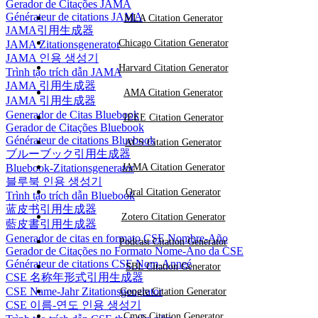
Gerador de Citações JAMA
Générateur de citations JAMA
MLA Citation Generator
JAMA引用生成器
Chicago Citation Generator
JAMA Zitationsgenerator
JAMA 인용 생성기
Harvard Citation Generator
Trình tạo trích dẫn JAMA
JAMA 引用生成器
AMA Citation Generator
JAMA 引用生成器
Generador de Citas Bluebook
IEEE Citation Generator
Gerador de Citações Bluebook
Générateur de citations Bluebook
ACS Citation Generator
ブルーブック引用生成器
JAMA Citation Generator
Bluebook-Zitationsgenerator
블루북 인용 생성기
Oral Citation Generator
Trình tạo trích dẫn Bluebook
蓝皮书引用生成器
Zotero Citation Generator
藍皮書引用生成器
Generador de citas en formato CSE Nombre-Año
Podcast Citation Generator
Gerador de Citações no Formato Nome-Ano da CSE
Générateur de citations CSE Nom-Anneé
SBL Citation Generator
CSE 名称年形式引用生成器
CSE Name-Jahr Zitationsgenerator
Google Citation Generator
CSE 이름-연도 인용 생성기
Cmos Citation Generator