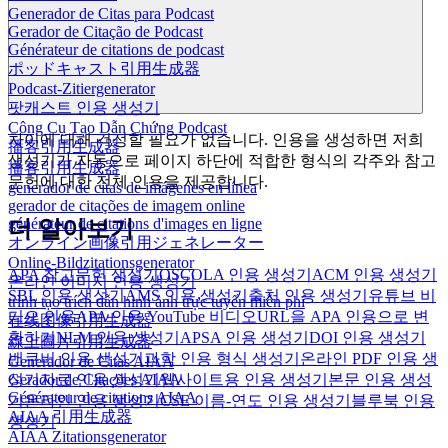
Generador de Citas para Podcast
Gerador de Citação de Podcast
Générateur de citations de podcast
ポッドキャスト引用生成器
Podcast-Zitiergenerator
팟캐스트 인용 생성기
Công Cụ Tạo Dẫn Chứng Podcast
차이에 대해 걱정할 필요가 없습니다. 인용을 생성하면 저희
播客引用生成器
생성기가 자동으로 페이지 하단에 적합한 형식의 각주와 참고
播客引用生成器
문헌에 대한 전체 인용을 제공합니다.
generador de citas de imágenes en línea
gerador de citações de imagem online
générateur de citations d'images en ligne
더 알아보기
オンライン画像引用ジェネレーター
Online-Bildzitationsgenerator
APA 참고문헌 생성기
OSCOLA 인용 생성기
ACM 인용 생성기
온라인 이미지 인용 생성기
SBL 인용 생성기
AMS 인용 생성기
출처 인용 생성기
유튜브 비
trình tạo trích dẫn hình ảnh trực tuyến miễn phí
디오 인용
APA 인용 YouTube 비디오
URL을 APA 인용으로 변
在线图像引用生成器
환하기
NLM 인용 생성기
APSA 인용 생성기
DOI 인용 생성기
線上圖片引用生成器
밴쿠버 인용 생성기
과학 인용 형식 생성기
온라인 PDF 인용 생
Generador de Citas AIAA
성기
자료 인용 생성기
웹사이트용 인용 생성기
본문 인용 생성
Gerador de Citações AIAA
Générateur de citations AIAA
기
온라인 인용 생성기
CSE 이름-연도 인용 생성기
블루북 인용
AIAA 引用生成器
생성기
AIAA Zitationsgenerator