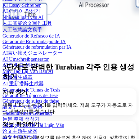
KI Essay-Schreiber
AI 에세이 작성기
Nhà văn luận văn AI
人工智能论文写作工具
人工智慧論文寫手
Generador de Refraseo de IA
Gerador de Reformulação de IA
Générateur de reformulation par IA
AI言い換えジェネレーター
AI Umschreibgenerator
AI 리워드 생성기
3단계로 완벽한 Turabian 각주 인용 생성
Máy Tạo Lại Văn Bản AI
하기
AI重写生成器
AI 重新措辭生成器
Generador de Temas de Tesis
자료 찾기
Gerador de Tópicos de Tese
Générateur de sujets de thèse
제목, URL 또는 DOI를 입력하세요. 저희 도구가 자동으로 자
論文テーマ生成器
료 세부정보를 찾습니다.
Thesenthemen-Generator
논문 주제 생성기
정보 확인하기
Công cụ Tạo Đề Tài Luận Văn
论文主题生成器
論文主題產生器
자동 입력된 세부정보를 빠르게 확인하여 인용이 정확한지 확