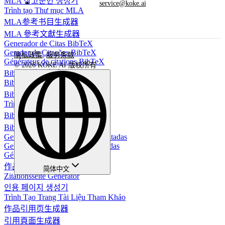
MLA 참고문헌 생성기
service@koke.ai
Trình tạo Thư mục MLA
MLA参考书目生成器
MLA 參考文獻生成器
Generador de Citas BibTeX
Gerador de Citações BibTeX
隐私政策
,
服务条款
Générateur de citations BibTeX
© 2026 KOKE AI 版权所有
BibTeX引用生成器
BibTeX-Zitationsgenerator
BibTeX 인용 생성기
Trình tạo trích dẫn BibTeX
BibTeX 引用生成器
BibTeX 引用生成器
Generador de Página de Obras Citadas
Gerador de Página de Obras Citadas
Générateur de page de références
作品引用ページ生成器
简体中文
Zitationsseite Generator
인용 페이지 생성기
Trình Tạo Trang Tài Liệu Tham Khảo
作品引用页生成器
引用頁面生成器