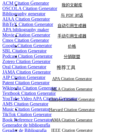
ACM Citation Generator
我的文献库
OSCOLA Citation Generator
Bibliography generator
与 PDF 对话
AIAA Citation Generator
BibTeX Citation Generator
自动引用生成器
APA bibliography maker
Movie Citation Generator
手动引用生成器
Cmos Citation Generator
Google Citation Generator
价格
SBL Citation Generator
Podcast Citation Generator
分销联盟
Zotero Citation Generator
Oral Citation Generator
推荐工具
JAMA Citation Generator
AIP Citation Generator
APA Citation Generator
Patent Citation Generator
Wikipedia Citation Generator
MLA Citation Generator
Textbook Citation Generator
YouTube Video APA Citation Generator
Chicago Citation Generator
AMS Citation Generator
Music Citation Generator
Harvard Citation Generator
TikTok Citation Generator
Book Reference Generator
AMA Citation Generator
Generador de bibliografía
Gerador de Bibliografia
IEEE Citation Generator