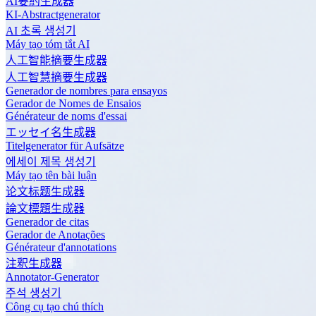
AI要約生成器
KI-Abstractgenerator
AI 초록 생성기
Máy tạo tóm tắt AI
人工智能摘要生成器
人工智慧摘要生成器
Generador de nombres para ensayos
Gerador de Nomes de Ensaios
Générateur de noms d'essai
エッセイ名生成器
Titelgenerator für Aufsätze
에세이 제목 생성기
Máy tạo tên bài luận
论文标题生成器
論文標題生成器
Generador de citas
Gerador de Anotações
Générateur d'annotations
注釈生成器
Annotator-Generator
주석 생성기
Công cụ tạo chú thích