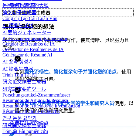
논문 문장 생성기
免费构建您的大纲
論文句子生成器
✨
免费问题陈述生成器
Công cụ Tạo Câu Luận Văn
AI 摘要生成器
强化与提炼您的想法
AI要約ジェネレーター
KI-Zusammenfassungs-Generator
我们的集成AI助手帮助您润色写作，使其清晰、具说服力且
Gerador de Resumos de IA
专业。
Generador de Resúmenes de IA
Générateur de Résumé AI
AI 요약 생성기
AI 摘要生成器
立刻
提升流畅性、简化复杂句子并强化您的论点
，使用
Trình Tóm Tắt AI
我们的编辑工具包。
研究论文摘要生成器
研究論文要約ツール
Forschungsartikel-Zusammenfasser
Resumidor de Artigos de Pesquisa
被
超过100万名来自不同大学的学生和研究人员
使用，以
Resumidor de Artículos de Investigación
提升他们的写作和研究质量。
Résumé d'article de recherche
연구 논문 요약기
免费提升您的论点
研究論文摘要生成器
Tóm tắt Bài nghiên cứu