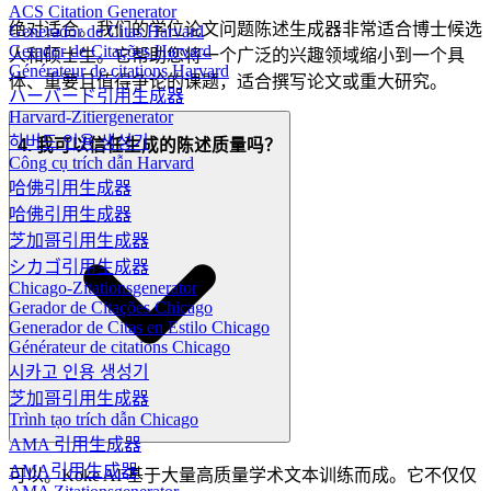
ACS Citation Generator
绝对适合。我们的学位论文问题陈述生成器非常适合博士候选
Generador de Citas Harvard
Gerador de Citações Harvard
人和硕士生。它帮助您将一个广泛的兴趣领域缩小到一个具
Générateur de citations Harvard
体、重要且值得争论的课题，适合撰写论文或重大研究。
ハーバード引用生成器
Harvard-Zitiergenerator
하버드 인용 생성기
4. 我可以信任生成的陈述质量吗？
Công cụ trích dẫn Harvard
哈佛引用生成器
哈佛引用生成器
芝加哥引用生成器
シカゴ引用生成器
Chicago-Zitationsgenerator
Gerador de Citações Chicago
Generador de Citas en Estilo Chicago
Générateur de citations Chicago
시카고 인용 생성기
芝加哥引用生成器
Trình tạo trích dẫn Chicago
AMA 引用生成器
AMA引用生成器
可以。Koke AI 基于大量高质量学术文本训练而成。它不仅仅