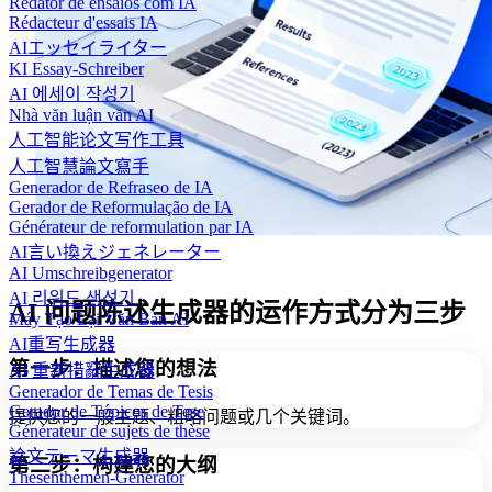
Redator de ensaios com IA
Rédacteur d'essais IA
AIエッセイライター
KI Essay-Schreiber
AI 에세이 작성기
Nhà văn luận văn AI
人工智能论文写作工具
人工智慧論文寫手
Generador de Refraseo de IA
Gerador de Reformulação de IA
Générateur de reformulation par IA
AI言い換えジェネレーター
AI Umschreibgenerator
AI 리워드 생성기
AI 问题陈述生成器的运作方式分为三步
Máy Tạo Lại Văn Bản AI
AI重写生成器
第一步：描述您的想法
AI 重新措辭生成器
Generador de Temas de Tesis
Gerador de Tópicos de Tese
提供您的一般主题、粗略问题或几个关键词。
Générateur de sujets de thèse
論文テーマ生成器
第二步：构建您的大纲
Thesenthemen-Generator