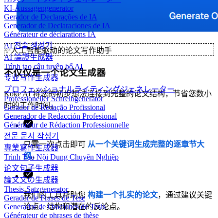
KI-Aussagengenerator
Gerador de Declarações de IA
Generador de Declaraciones de IA
Générateur de déclarations IA
AI 진술 생성기
✨
人工智能驱动的论文写作助手
AI 論證生成器
Trình tạo câu tuyên bố AI
不仅仅是一个论文生成器
专业写作生成器
プロフェッショナルライティングジェネレーター
Koke AI 将您的初步想法连接到完整的论文结构，节省您数小
Professioneller Schreibgenerator
时的工作时间。
Gerador de Redação Profissional
Generador de Redacción Profesional
Générateur de Rédaction Professionnelle
전문 문서 작성기
只需一次点击即可
从一个关键词生成完整的逐章节大
專業寫作生成器
纲
。
Trình Tạo Nội Dung Chuyên Nghiệp
论文句子生成器
論文文の生成器
Thesis-Satzgenerator
我们的工具帮助您
构建一个扎实的论文
，通过建议关键
Gerador de Frases de Tese
Generador de Oraciones de Tesis
论点、结构和潜在的反论点。
Générateur de phrases de thèse