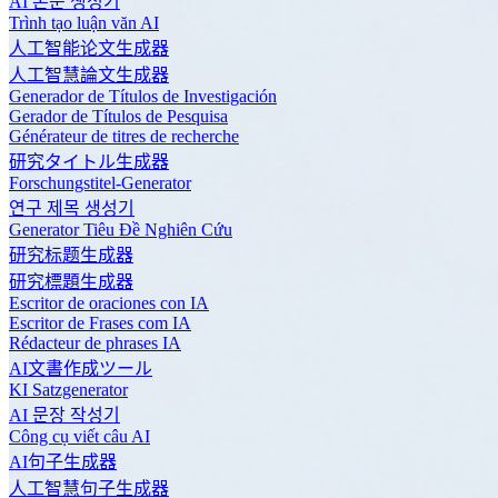
AI 논문 생성기
Trình tạo luận văn AI
人工智能论文生成器
人工智慧論文生成器
Generador de Títulos de Investigación
Gerador de Títulos de Pesquisa
Générateur de titres de recherche
研究タイトル生成器
Forschungstitel-Generator
연구 제목 생성기
Generator Tiêu Đề Nghiên Cứu
研究标题生成器
研究標題生成器
Escritor de oraciones con IA
Escritor de Frases com IA
Rédacteur de phrases IA
AI文書作成ツール
KI Satzgenerator
AI 문장 작성기
Công cụ viết câu AI
AI句子生成器
人工智慧句子生成器