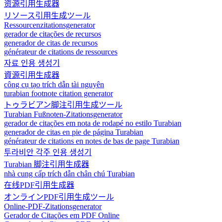
资源引用生成器
リソース引用生成ツール
Ressourcenzitationsgenerator
gerador de citações de recursos
generador de citas de recursos
générateur de citations de ressources
자료 인용 생성기
資源引用生成器
công cụ tạo trích dẫn tài nguyên
turabian footnote citation generator
トゥラビアン脚注引用生成ツール
Turabian Fußnoten-Zitationsgenerator
gerador de citações em nota de rodapé no estilo Turabian
generador de citas en pie de página Turabian
générateur de citations en notes de bas de page Turabian
투라비안 각주 인용 생성기
Turabian 脚注引用生成器
nhà cung cấp trích dẫn chân chú Turabian
在线PDF引用生成器
オンラインPDF引用生成ツール
Online-PDF-Zitationsgenerator
Gerador de Citações em PDF Online