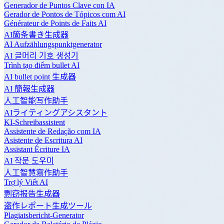
Generador de Puntos Clave con IA
Gerador de Pontos de Tópicos com AI
Générateur de Points de Faits AI
AI箇条書き生成器
AI Aufzählungspunktgenerator
AI 글머리 기호 생성기
Trình tạo điểm bullet AI
AI bullet point 生成器
AI 簡報生成器
人工智能写作助手
AIライティングアシスタント
KI-Schreibassistent
Assistente de Redação com IA
Asistente de Escritura AI
Assistant Écriture IA
AI 작문 도우미
人工智慧寫作助手
Trợ lý Viết AI
剽窃报告生成器
盗作レポート生成ツール
Plagiatsbericht-Generator