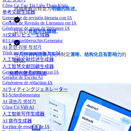
Công Cụ Tạo Tài Liệu Tham Khảo
将抽象概念转变为
明确的陈述
。
參考文獻生成器
Generador de revisión literaria con IA
Gerador de Revisão de Literatura em IA
Générateur de revue de littérature IA
以信心
克服写作障碍
。
AI文献レビュー生成器
KI Literaturübersichts-Generator
AI 문헌 리뷰 작성기
Trình tạo tổng quan văn học AI
在
几分钟内而非几天
内制定
清晰、结构化且有影响力
的
人工智能文献综述生成器
提纲。
人工智慧文獻回顧生成器
Generador de Escritura con IA
免费创建您的陈述
Gerador de Escrita AI
Générateur de rédaction IA
AIライティングジェネレーター
KI-Schreibgenerator
AI 글쓰기 생성기
Công Cụ Viết AI
人工智能写作生成器
AI 寫作生成器
Escritor de ensayos de IA