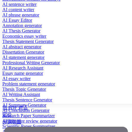
AI sentence writer
AI content writer
AI phrase generator
AI Essay Editor
Annotation generator
AI Thesis Generator
Economics essay writer
Thesis Statement Generator
AI abstract generator
Dissertation Generator
AI statement generator
Professional Writing Generator
AI Research Assistant
Essay name generator
AI essay writer
Problem statement generator
Thesis Topic Generator
AI Writing Assistant
Thesis Sentence Generator
AI Summary Generator
与 PDF 对话
AI Conclusion Generator
定价
Research Paper Summarizer
AI literature review generator
分销联盟
Scientific Paper Summarizer
AI case study generator