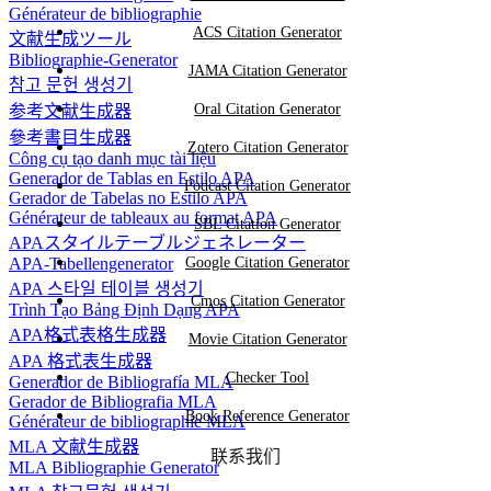
Générateur de bibliographie
ACS Citation Generator
文献生成ツール
Bibliographie-Generator
JAMA Citation Generator
참고 문헌 생성기
Oral Citation Generator
参考文献生成器
參考書目生成器
Zotero Citation Generator
Công cụ tạo danh mục tài liệu
Generador de Tablas en Estilo APA
Podcast Citation Generator
Gerador de Tabelas no Estilo APA
Générateur de tableaux au format APA
SBL Citation Generator
APAスタイルテーブルジェネレーター
APA-Tabellengenerator
Google Citation Generator
APA 스타일 테이블 생성기
Cmos Citation Generator
Trình Tạo Bảng Định Dạng APA
APA格式表格生成器
Movie Citation Generator
APA 格式表生成器
Checker Tool
Generador de Bibliografía MLA
Gerador de Bibliografia MLA
Book Reference Generator
Générateur de bibliographie MLA
MLA 文献生成器
联系我们
MLA Bibliographie Generator