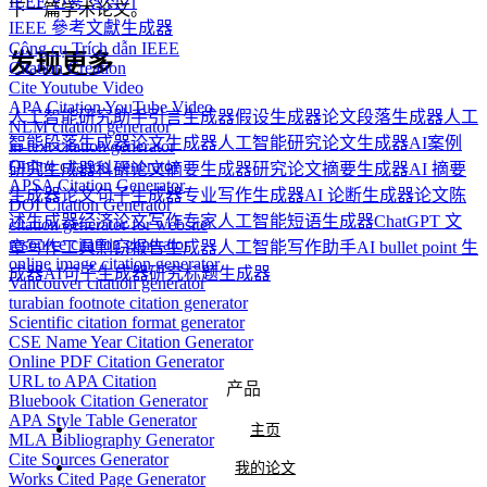
IEEE 인용 생성기
下一篇学术论文。
IEEE 參考文獻生成器
Công cụ Trích dẫn IEEE
发现更多
Citation Creation
Cite Youtube Video
APA Citation YouTube Video
人工智能研究助手
引言生成器
假设生成器
论文段落生成器
人工
NLM citation generator
智能段落生成器
论文生成器
人工智能研究论文生成器
AI案例
in-text citation generator
Online citation generator
研究生成器
科研论文摘要生成器
研究论文摘要生成器
AI 摘要
APSA Citation Generator
生成器
论文句子生成器
专业写作生成器
AI 论断生成器
论文陈
DOI Citation Generator
述生成器
经济论文写作专家
人工智能短语生成器
ChatGPT 文
citation generator for website
resource citation generator
章写作工具
剽窃报告生成器
人工智能写作助手
AI bullet point 生
online image citation generator
成器
AI句子生成器
研究标题生成器
Vancouver citation generator
turabian footnote citation generator
Scientific citation format generator
CSE Name Year Citation Generator
Online PDF Citation Generator
URL to APA Citation
产品
Bluebook Citation Generator
APA Style Table Generator
主页
MLA Bibliography Generator
Cite Sources Generator
我的论文
Works Cited Page Generator