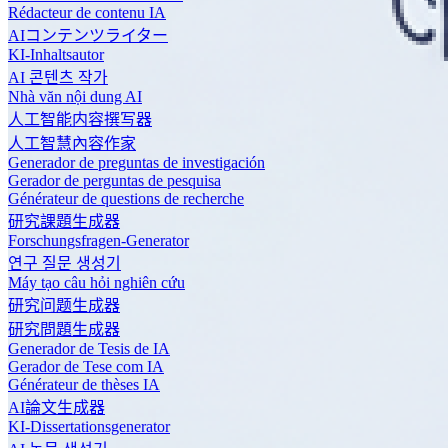
Rédacteur de contenu IA
AIコンテンツライター
KI-Inhaltsautor
AI 콘텐츠 작가
Nhà văn nội dung AI
人工智能内容撰写器
人工智慧內容作家
Generador de preguntas de investigación
Gerador de perguntas de pesquisa
Générateur de questions de recherche
研究課題生成器
Forschungsfragen-Generator
연구 질문 생성기
Máy tạo câu hỏi nghiên cứu
研究问题生成器
研究問題生成器
Generador de Tesis de IA
Gerador de Tese com IA
Générateur de thèses IA
AI論文生成器
KI-Dissertationsgenerator