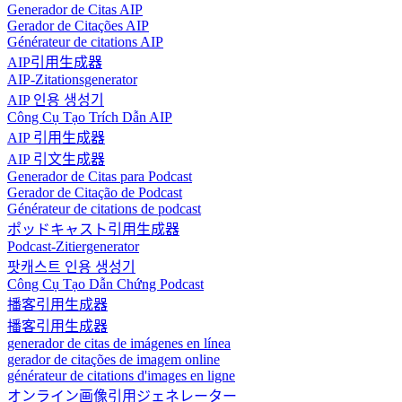
Generador de Citas AIP
Gerador de Citações AIP
Générateur de citations AIP
AIP引用生成器
AIP-Zitationsgenerator
AIP 인용 생성기
Công Cụ Tạo Trích Dẫn AIP
AIP 引用生成器
AIP 引文生成器
Generador de Citas para Podcast
Gerador de Citação de Podcast
Générateur de citations de podcast
ポッドキャスト引用生成器
Podcast-Zitiergenerator
팟캐스트 인용 생성기
Công Cụ Tạo Dẫn Chứng Podcast
播客引用生成器
播客引用生成器
generador de citas de imágenes en línea
gerador de citações de imagem online
générateur de citations d'images en ligne
オンライン画像引用ジェネレーター