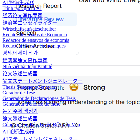
AI 短语生成器
Trình tạo cụm từ AI
经济论文写作专家
経済学エッセイライター
Wirtschaftsaufsatzschreiber
Redator de ensaios de Economia
Redactor de ensayos de economía
Rédacteur d'essais économiques
경제 에세이 작가
經濟學論文寫作專家
Nhà viết bài luận Kinh tế
论文陈述生成器
論文ステートメントジェネレーター
Thesis Statement Generator
Gerador de Tese
Generador de Declaraciones de Tesis
Générateur d'énoncé de thèse
논문 주제 생성기
論文陳述生成器
Công cụ Tạo Bản Tuyên Bố Luận Văn
AI 论断生成器
AIステートメントジェネレーター