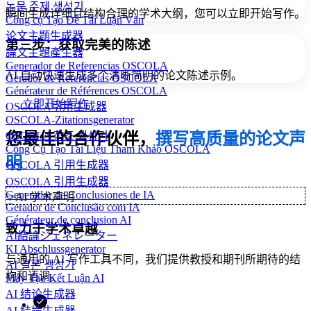
논문 주제 생성기
瞬间生成详细且结构合理的学术大纲，您可以立即开始写作。
Công cụ Tạo Đề Tài Luận Văn
论文主题生成器
第三步：获取完美的陈述
論文主題產生器
Generador de Referencias OSCOLA
AI 自动快速生成多个清晰简明的论文陈述示例。
Gerador de Referências OSCOLA
Générateur de Références OSCOLA
立即开始写作
OSCOLA引用生成器
OSCOLA-Zitationsgenerator
您最佳的合作伙伴，
撰写高质量的论文声
OSCOLA 참조 생성기
Công Cụ Tạo Tài Liệu Tham Khảo OSCOLA
明
OSCOLA 引用生成器
OSCOLA 引用生成器
Generador de Conclusiones de IA
✨
AI 学术声明
Gerador de Conclusão com IA
Générateur de conclusion AI
致力于学术卓越
AI結論ジェネレーター
KI Abschlussgenerator
与通用的 AI 写作工具不同，我们提供教授和期刊所期待的结
AI 결론 생성기
构和语调。
Máy Tạo Kết Luận AI
AI 结论生成器
AI 結論生成器