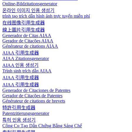
Online-Bildzitationsgenerator
온라인 이미지 인용 생성기
trình tạo trích dẫn hình ảnh trực tuyến miễn phí
在线图像引用生成器
線上圖片引用生成器
Generador de Citas AIAA
Gerador de Citações AIAA
Générateur de citations AIAA
AIAA 引用生成器
AIAA Zitationsgenerator
AIAA 인용 생성기
Trình sinh trích dẫn AIAA
AIAA 引用生成器
AIAA 引用生成器
Generador de Citaciones de Patentes
Gerador de Citações de Patentes
Générateur de citations de brevets
特許引用生成器
Patentzitierungsgenerator
특허 인용 생성기
Công Cụ Tạo Dẫn Chứng Bằng Sáng Chế