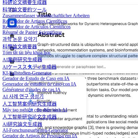
科研论文摘要生成器
科学論文要約ツール
Zusammenfasser wissenschaftlicher Arbeiten
Resumidor de Artigos Científicos
Resumidor de Artículos Científicos
Résumé de Papier Scientifique
과학 논문 요약기
科學論文摘要器
Tóm tắt tài liệu khoa học
AI案例研究生成器
AIケーススタディ生成器
KI-Fallstudien-Generator
Gerador de Estudo de Caso em IA
Generador de estudios de caso con IA
Générateur d'études de cas IA
AI 사례 연구 생성기
人工智慧案例研究生成器
Máy tạo nghiên cứu điển hình AI
人工智能研究论文生成器
AI研究論文生成器
AI-Forschungsarbeiten-Generator
Gerador de Artigos de Pesquisa em IA