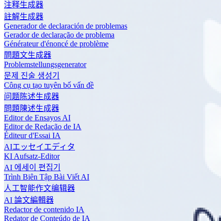
注释生成器
註解生成器
Generador de declaración de problemas
Gerador de declaração de problema
Générateur d'énoncé de problème
問題文生成器
Problemstellungsgenerator
문제 진술 생성기
Công cụ tạo tuyên bố vấn đề
问题陈述生成器
問題陳述生成器
Editor de Ensayos AI
Editor de Redação de IA
Éditeur d'Essai IA
AIエッセイエディタ
KI Aufsatz-Editor
AI 에세이 편집기
Trình Biên Tập Bài Viết AI
人工智能作文编辑器
AI 論文編輯器
Redactor de contenido IA
Redator de Conteúdo de IA