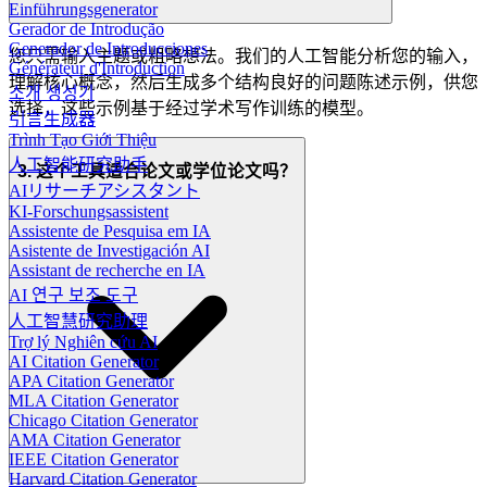
Einführungsgenerator
Gerador de Introdução
Generador de Introducciones
您只需输入主题或粗略想法。我们的人工智能分析您的输入，
Générateur d'Introduction
理解核心概念，然后生成多个结构良好的问题陈述示例，供您
소개 생성기
选择，这些示例基于经过学术写作训练的模型。
引言生成器
Trình Tạo Giới Thiệu
人工智能研究助手
3. 这个工具适合论文或学位论文吗？
AIリサーチアシスタント
KI-Forschungsassistent
Assistente de Pesquisa em IA
Asistente de Investigación AI
Assistant de recherche en IA
AI 연구 보조 도구
人工智慧研究助理
Trợ lý Nghiên cứu AI
AI Citation Generator
APA Citation Generator
MLA Citation Generator
Chicago Citation Generator
AMA Citation Generator
IEEE Citation Generator
Harvard Citation Generator