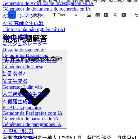
Generador de Artículos de Investigación en IA
Générateur de documents de recherche en IA
AI 연구 논문 생성기
AI 研究論文生成器
Trình tạo bài báo nghiên cứu AI
论文生成器
常见问题解答
論文ジェネレーター
Dissertationsgenerator
Gerador de Dissertação
1. 什么是问题陈述生成器？
Generador de Disertaciones
Générateur de Thèse
논문 생성기
論文生成器
Generator Luận văn
人工智能段落生成器
AI段落生成器
KI-Absatzgenerator
Gerador de Parágrafos com IA
Generador de párrafos de IA
Générateur de paragraphes IA
AI 단락 생성기
问题陈述生成器是一种人工智能工具，帮助您清晰、具体且可
AI 段落生成器