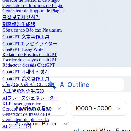
Gerador de Relatório de Plágio
Generador de Informes de Plagio
Générateur de Rapport de Plagiat
표절 보고서 생성기
剽竊報告生成器
Công cụ tạo Báo cáo Plagiarism
ChatGPT 文章写作工具
ChatGPTエッセイライター
ChatGPT Essay Writer
Redator de Ensaios ChatGPT
Escritor de ensayos ChatGPT
Rédacteur d'essais ChatGPT
ChatGPT 에세이 작성기
ChatGPT 論文寫作工具
Công Cụ Viết Bài ChatGPT
人工智能短语生成器
AIフレーズジェネレーター
KI-Phrasengenerator
Gerador de Frases com IA
Generador de frases de IA
Générateur de phrases IA
AI 문구 생성기