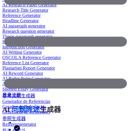
AI Research Paper Generator
Research Title Generator
Reference Generator
Headline Generator
AI paragraph generator
Research question generator
Thesis paragraph generator
Hypothesis generator
Introduction Generator
AI Writing Generator
OSCOLA Reference Generator
Reference List Generator
Plagiarism Report Generator
AI Reword Generator
AI Bullet Point Generator
AI Legal Writing Generator
Shorten Essay Generator
登录
注册
参考文献生成器
Generador de Referencias
Gerador de Referências
AI
问题陈述
生成器
Générateur de Références
参照生成器
Referenzgenerator
참조 생성기