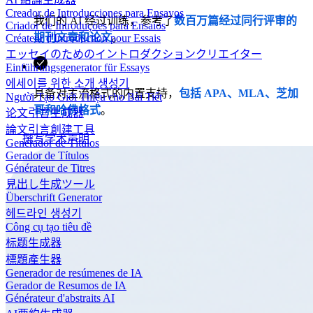
Creador de Introducciones para Ensayos
我们的 AI 经过训练，参考了
数百万篇经过同行评审的
Criador de Introduções para Ensaios
期刊文章和论文
。
Créateur d'Introduction pour Essais
エッセイのためのイントロダクションクリエイター
Einführungsgenerator für Essays
에세이를 위한 소개 생성기
具备对主流格式的内置支持，
包括 APA、MLA、芝加
Người Tạo Giới Thiệu cho Bài Tiết
哥和哈佛格式
。
论文引言生成器
論文引言創建工具
撰写学术声明
Generador de Títulos
Gerador de Títulos
Générateur de Titres
見出し生成ツール
Überschrift Generator
헤드라인 생성기
Công cụ tạo tiêu đề
标题生成器
標題產生器
Generador de resúmenes de IA
Gerador de Resumos de IA
Générateur d'abstraits AI