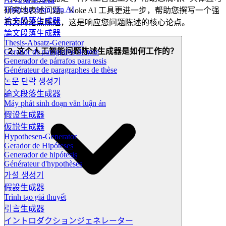
Trình tạo đoạn văn AI
研究地表述问题。Koke AI 工具更进一步，帮助您撰写一个强
论文段落生成器
有力的论点陈述，这是响应您问题陈述的核心论点。
論文段落生成器
Thesis-Absatz-Generator
2. 这个人工智能问题陈述生成器是如何工作的？
Gerador de parágrafos de tese
Generador de párrafos para tesis
Générateur de paragraphes de thèse
논문 단락 생성기
論文段落生成器
Máy phát sinh đoạn văn luận án
假设生成器
仮説生成器
Hypothesen-Generator
Gerador de Hipóteses
Generador de hipótesis
Générateur d'hypothèses
가설 생성기
假設生成器
Trình tạo giả thuyết
引言生成器
イントロダクションジェネレーター