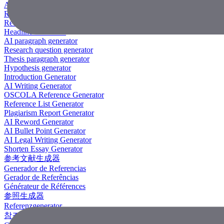
AI Research Paper Generator
Research Title Generator
Reference Generator
Headline Generator
AI paragraph generator
Research question generator
Thesis paragraph generator
Hypothesis generator
Introduction Generator
AI Writing Generator
OSCOLA Reference Generator
Reference List Generator
Plagiarism Report Generator
AI Reword Generator
AI Bullet Point Generator
AI Legal Writing Generator
Shorten Essay Generator
参考文献生成器
Generador de Referencias
Gerador de Referências
Générateur de Références
参照生成器
Referenzgenerator
참조 생성기