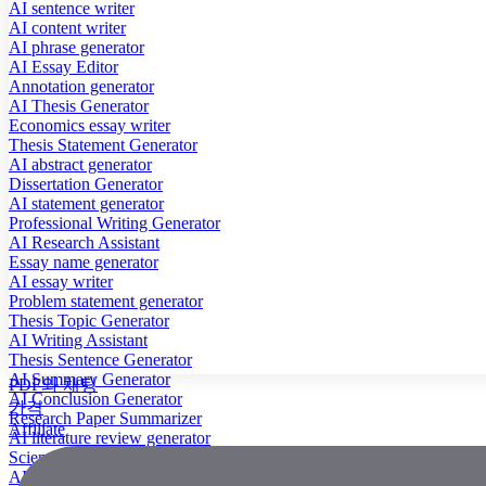
AI sentence writer
AI content writer
AI phrase generator
AI Essay Editor
Annotation generator
AI Thesis Generator
Economics essay writer
Thesis Statement Generator
AI abstract generator
Dissertation Generator
AI statement generator
Professional Writing Generator
AI Research Assistant
Essay name generator
AI essay writer
Problem statement generator
Thesis Topic Generator
AI Writing Assistant
Thesis Sentence Generator
AI Summary Generator
PDF와 채팅
AI Conclusion Generator
가격
Research Paper Summarizer
Affiliate
AI literature review generator
Scientific Paper Summarizer
AI case study generator