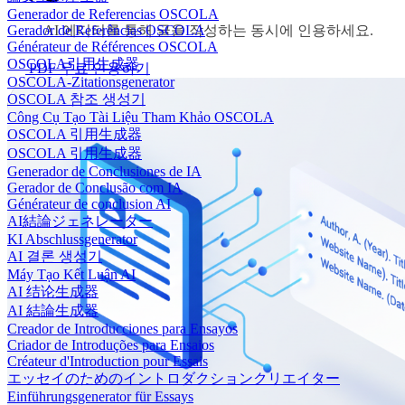
Generador de Referencias OSCOLA
Gerador de Referências OSCOLA
AI 에디터를 통해 글을 작성하는 동시에 인용하세요.
Générateur de Références OSCOLA
OSCOLA引用生成器
PDF 무료 인용하기
OSCOLA-Zitationsgenerator
OSCOLA 참조 생성기
Công Cụ Tạo Tài Liệu Tham Khảo OSCOLA
OSCOLA 引用生成器
OSCOLA 引用生成器
Generador de Conclusiones de IA
Gerador de Conclusão com IA
Générateur de conclusion AI
AI結論ジェネレーター
KI Abschlussgenerator
AI 결론 생성기
Máy Tạo Kết Luận AI
AI 结论生成器
AI 結論生成器
Creador de Introducciones para Ensayos
Criador de Introduções para Ensaios
Créateur d'Introduction pour Essais
エッセイのためのイントロダクションクリエイター
Einführungsgenerator für Essays