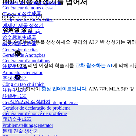
PDF 인용 생성기를 넘어서
Gerador de Nomes de Ensaios
Générateur de noms d'essai
エッセイ名生成器
✨
PDF 인용 생성기
Titelgenerator für Aufsätze
에세이 제목 생성기
정확성 정밀
Máy tạo tên bài luận
论文标题生成器
믿을 수 있는 인용을 생성하세요. 우리의 AI 기반 생성기는 
論文標題生成器
Generador de citas
Gerador de Anotações
Générateur d'annotations
100 밀리언 이상의 학술지를
교차 참조하는 AI
에 의해 지
注釈生成器
Annotator-Generator
주석 생성기
Công cụ tạo chú thích
최신 형식이
항상 업데이트됩니다
, APA 7판, MLA 9판
注释生成器
註解生成器
APA 인용 생성하기
Generador de declaración de problemas
Gerador de declaração de problema
Générateur d'énoncé de problème
問題文生成器
Problemstellungsgenerator
문제 진술 생성기