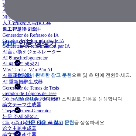
KI Essay-Schreiber
AI 에세이 작성기
Nhà văn luận văn AI
人工智能论文写作工具
人工智慧論文寫手
로그인
회원가입
Generador de Refraseo de IA
Gerador de Reformulação de IA
PDF
인용 생성기
Générateur de reformulation par IA
AI言い換えジェネレーター
AI Umschreibgenerator
AI 리워드 생성기
Máy Tạo Lại Văn Bản AI
PDF에서 완벽한 참고 문헌
으로 몇 초 만에 전환하세요.
AI重写生成器
AI 重新措辭生成器
Generador de Temas de Tesis
Gerador de Tópicos de Tese
Générateur de sujets de thèse
APA
,
MLA
등 다양한 스타일로 인용을 생성합니다.
論文テーマ生成器
Thesenthemen-Generator
논문 주제 생성기
Công cụ Tạo Đề Tài Luận Văn
즉시
본문 인용
및
참고 문헌
을 생성하세요.
论文主题生成器
論文主題產生器