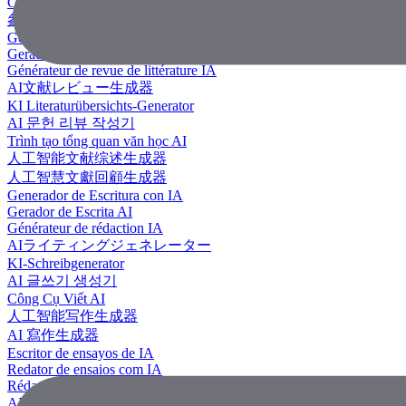
Công Cụ Tạo Tài Liệu Tham Khảo
參考文獻生成器
Generador de revisión literaria con IA
Gerador de Revisão de Literatura em IA
Générateur de revue de littérature IA
AI文献レビュー生成器
KI Literaturübersichts-Generator
AI 문헌 리뷰 작성기
Trình tạo tổng quan văn học AI
人工智能文献综述生成器
人工智慧文獻回顧生成器
Generador de Escritura con IA
Gerador de Escrita AI
Générateur de rédaction IA
AIライティングジェネレーター
KI-Schreibgenerator
AI 글쓰기 생성기
Công Cụ Viết AI
人工智能写作生成器
AI 寫作生成器
Escritor de ensayos de IA
Redator de ensaios com IA
Rédacteur d'essais IA
AIエッセイライター