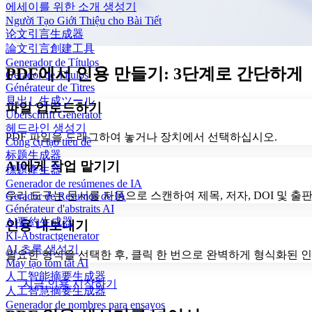
에세이를 위한 소개 생성기
Người Tạo Giới Thiệu cho Bài Tiết
论文引言生成器
論文引言創建工具
Generador de Títulos
PDF에서 인용 만들기: 3단계로 간단하게
Gerador de Títulos
Générateur de Titres
見出し生成ツール
파일 업로드하기
Überschrift Generator
헤드라인 생성기
PDF 파일을 드래그하여 놓거나 장치에서 선택하십시오.
Công cụ tạo tiêu đề
标题生成器
AI에게 작업 맡기기
標題產生器
Generador de resúmenes de IA
우리 도구는 문서를 자동으로 스캔하여 제목, 저자, DOI 및 출
Gerador de Resumos de IA
Générateur d'abstraits AI
AI要約生成器
인용 내보내기
KI-Abstractgenerator
AI 초록 생성기
필요한 형식을 선택한 후, 클릭 한 번으로 완벽하게 형식화된 
Máy tạo tóm tắt AI
人工智能摘要生成器
지금 인용 시작하기
人工智慧摘要生成器
Generador de nombres para ensayos