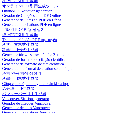
在线PDF引用生成器
オンラインPDF引用生成ツール
Online-PDF-Zitationsgenerator
Gerador de Citações em PDF Online
Generador de Citas en PDF en Línea
Générateur de citations PDF en ligne
온라인 PDF 인용 생성기
線上PDF引用生成器
Trình tạo trích dẫn PDF trực tuyến
科学引文格式生成器
科学引用形式生成器
Generator für wissenschaftliche Zitationen
Gerador de formato de citação científica
Generador de formato de cita científica
Générateur de format de citation scientifique
과학 인용 형식 생성기
科學引用格式生成器
Công cụ tạo định dạng trích dẫn khoa học
温哥华引用生成器
バンクーバー引用生成器
Vancouver-Zitationsgenerator
Gerador de citações Vancouver
Generador de citas Vancouver
Générateur de citations Vancouver