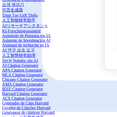
소개 생성기
引言生成器
Trình Tạo Giới Thiệu
人工智能研究助手
AIリサーチアシスタント
KI-Forschungsassistent
Assistente de Pesquisa em IA
Asistente de Investigación AI
Assistant de recherche en IA
AI 연구 보조 도구
人工智慧研究助理
Trợ lý Nghiên cứu AI
AI Citation Generator
APA Citation Generator
MLA Citation Generator
Chicago Citation Generator
AMA Citation Generator
IEEE Citation Generator
Harvard Citation Generator
ACS Citation Generator
Generador de Citas Harvard
Gerador de Citações Harvard
Générateur de citations Harvard