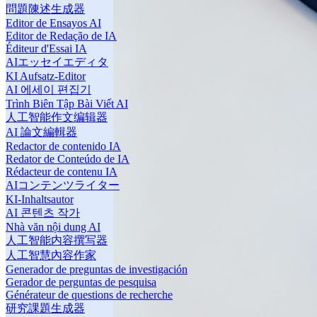
問題陳述生成器
Editor de Ensayos AI
Editor de Redação de IA
Éditeur d'Essai IA
AIエッセイエディタ
KI Aufsatz-Editor
AI 에세이 편집기
Trình Biên Tập Bài Viết AI
人工智能作文编辑器
AI 論文編輯器
Redactor de contenido IA
Redator de Conteúdo de IA
Rédacteur de contenu IA
AIコンテンツライター
KI-Inhaltsautor
AI 콘텐츠 작가
Nhà văn nội dung AI
人工智能内容撰写器
人工智慧內容作家
Generador de preguntas de investigación
Gerador de perguntas de pesquisa
Générateur de questions de recherche
研究課題生成器