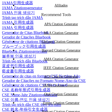
JAMA引用生成器
Afiliados
JAMA Zitationsgenerator
JAMA 인용 생성기
Recommend Tools
Trình tạo trích dẫn JAMA
JAMA 引用生成器
APA Citation Generator
JAMA 引用生成器
Generador de Citas Bluebook
MLA Citation Generator
Gerador de Citações Bluebook
Générateur de citations Bluebook
Chicago Citation Generator
ブルーブック引用生成器
Harvard Citation Generator
Bluebook-Zitationsgenerator
블루북 인용 생성기
AMA Citation Generator
Trình tạo trích dẫn Bluebook
蓝皮书引用生成器
IEEE Citation Generator
藍皮書引用生成器
Generador de citas en formato CSE Nombre-Año
ACS Citation Generator
Gerador de Citações no Formato Nome-Ano da CSE
Générateur de citations CSE Nom-Anneé
JAMA Citation Generator
CSE 名称年形式引用生成器
Oral Citation Generator
CSE Name-Jahr Zitationsgenerator
CSE 이름-연도 인용 생성기
Zotero Citation Generator
Trình tạo trích dẫn CSE theo tên-năm
CSE 姓名-年份引文生成器
Podcast Citation Generator