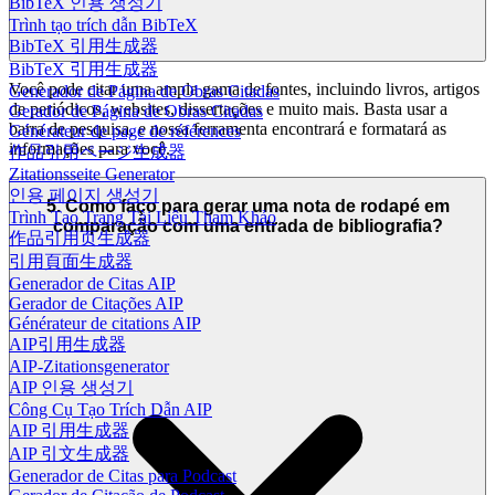
BibTeX 인용 생성기
Trình tạo trích dẫn BibTeX
BibTeX 引用生成器
BibTeX 引用生成器
Você pode citar uma ampla gama de fontes, incluindo livros, artigos
Generador de Página de Obras Citadas
de periódicos, websites, dissertações e muito mais. Basta usar a
Gerador de Página de Obras Citadas
barra de pesquisa, e nossa ferramenta encontrará e formatará as
Générateur de page de références
informações para você.
作品引用ページ生成器
Zitationsseite Generator
인용 페이지 생성기
5. Como faço para gerar uma nota de rodapé em
Trình Tạo Trang Tài Liệu Tham Khảo
comparação com uma entrada de bibliografia?
作品引用页生成器
引用頁面生成器
Generador de Citas AIP
Gerador de Citações AIP
Générateur de citations AIP
AIP引用生成器
AIP-Zitationsgenerator
AIP 인용 생성기
Công Cụ Tạo Trích Dẫn AIP
AIP 引用生成器
AIP 引文生成器
Generador de Citas para Podcast