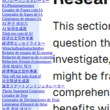
AIフレーズジェネレーター
KI-Phrasengenerator
Gerador de Frases com IA
Generador de frases de IA
Générateur de phrases IA
AI 문구 생성기
AI 短语生成器
Trình tạo cụm từ AI
经济论文写作专家
経済学エッセイライター
Wirtschaftsaufsatzschreiber
Redator de ensaios de Economia
Redactor de ensayos de economía
Rédacteur d'essais économiques
경제 에세이 작가
經濟學論文寫作專家
Nhà viết bài luận Kinh tế
论文陈述生成器
論文ステートメントジェネレーター
Thesis Statement Generator
Gerador de Tese
Generador de Declaraciones de Tesis
Générateur d'énoncé de thèse
논문 주제 생성기