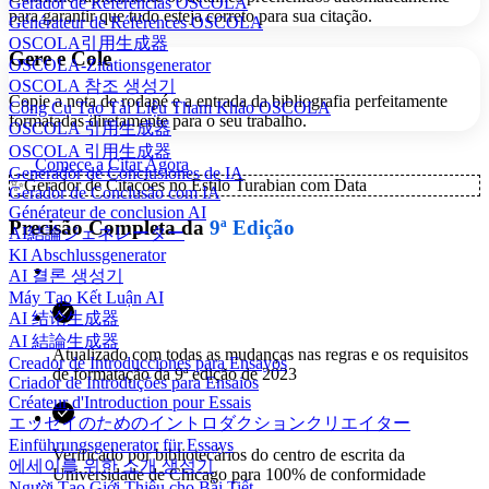
Gerador de Referências OSCOLA
para garantir que tudo esteja correto para sua citação.
Générateur de Références OSCOLA
OSCOLA引用生成器
Gere e Cole
OSCOLA-Zitationsgenerator
OSCOLA 참조 생성기
Copie a nota de rodapé e a entrada da bibliografia perfeitamente
Công Cụ Tạo Tài Liệu Tham Khảo OSCOLA
formatadas diretamente para o seu trabalho.
OSCOLA 引用生成器
OSCOLA 引用生成器
Comece a Citar Agora
Generador de Conclusiones de IA
✨
Gerador de Citações no Estilo Turabian com Data
Gerador de Conclusão com IA
Générateur de conclusion AI
Precisão Completa da
9ª Edição
AI結論ジェネレーター
KI Abschlussgenerator
AI 결론 생성기
Máy Tạo Kết Luận AI
AI 结论生成器
AI 結論生成器
Atualizado com todas as mudanças nas regras e os requisitos
Creador de Introducciones para Ensayos
de formatação da 9ª edição de 2023
Criador de Introduções para Ensaios
Créateur d'Introduction pour Essais
エッセイのためのイントロダクションクリエイター
Einführungsgenerator für Essays
Verificado por bibliotecários do centro de escrita da
에세이를 위한 소개 생성기
Universidade de Chicago para 100% de conformidade
Người Tạo Giới Thiệu cho Bài Tiết