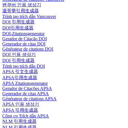
밴쿠버 인용 생성기
溫哥華引用生成器
Trình tạo trích dẫn Vancouver
DOI 引用生成器
DOI引用生成器
DOI-Zitationsgenerator
Gerador de Citação DOI
Generador de citas DOI
Générateur de citations DOI
DOI 인용 생성기
DOI 引用生成器
Trình tạo trích dẫn DOI
APSA 引文生成器
APSA引用生成器
APSA Zitationsgenerator
Gerador de Citações APSA
Generador de citas APSA
Générateur de citations APSA
APSA 인용 생성기
APSA 引用生成器
Công cụ Trích dẫn APSA
NLM 引用生成器
NLM 引用生成器