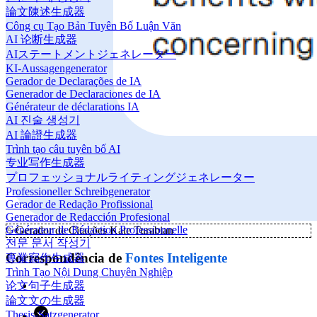
論文陳述生成器
Công cụ Tạo Bản Tuyên Bố Luận Văn
AI 论断生成器
AIステートメントジェネレーター
KI-Aussagengenerator
Gerador de Declarações de IA
Generador de Declaraciones de IA
Générateur de déclarations IA
AI 진술 생성기
AI 論證生成器
Trình tạo câu tuyên bố AI
专业写作生成器
プロフェッショナルライティングジェネレーター
Professioneller Schreibgenerator
Gerador de Redação Profissional
Generador de Redacción Profesional
Générateur de Rédaction Professionnelle
✨
Gerador de Citações Kate Turabian
전문 문서 작성기
Correspondência de
Fontes Inteligente
專業寫作生成器
Trình Tạo Nội Dung Chuyên Nghiệp
论文句子生成器
論文文の生成器
Thesis-Satzgenerator