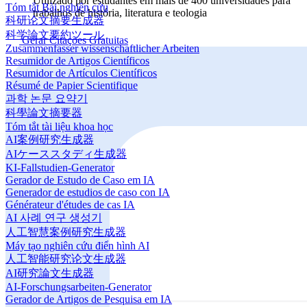
Utilizado por estudantes em mais de 400 universidades para
Tóm tắt Bài nghiên cứu
trabalhos de história, literatura e teologia
科研论文摘要生成器
科学論文要約ツール
Gerar Citações Gratuitas
Zusammenfasser wissenschaftlicher Arbeiten
Resumidor de Artigos Científicos
Resumidor de Artículos Científicos
Résumé de Papier Scientifique
과학 논문 요약기
科學論文摘要器
Tóm tắt tài liệu khoa học
AI案例研究生成器
AIケーススタディ生成器
KI-Fallstudien-Generator
Gerador de Estudo de Caso em IA
Generador de estudios de caso con IA
Générateur d'études de cas IA
AI 사례 연구 생성기
人工智慧案例研究生成器
Máy tạo nghiên cứu điển hình AI
人工智能研究论文生成器
AI研究論文生成器
AI-Forschungsarbeiten-Generator
Gerador de Artigos de Pesquisa em IA