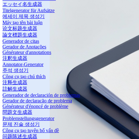
エッセイ名生成器
Titelgenerator für Aufsätze
에세이 제목 생성기
Máy tạo tên bài luận
论文标题生成器
論文標題生成器
Generador de citas
Gerador de Anotações
Générateur d'annotations
注釈生成器
Annotator-Generator
주석 생성기
Công cụ tạo chú thích
注释生成器
註解生成器
Generador de declaración de problemas
Gerador de declaração de problema
Générateur d'énoncé de problème
問題文生成器
Problemstellungsgenerator
문제 진술 생성기
Công cụ tạo tuyên bố vấn đề
问题陈述生成器