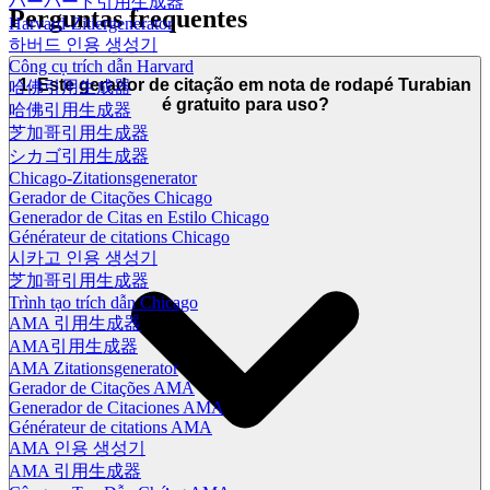
ハーバード引用生成器
Perguntas frequentes
Harvard-Zitiergenerator
하버드 인용 생성기
Công cụ trích dẫn Harvard
1. Este gerador de citação em nota de rodapé Turabian
哈佛引用生成器
é gratuito para uso?
哈佛引用生成器
芝加哥引用生成器
シカゴ引用生成器
Chicago-Zitationsgenerator
Gerador de Citações Chicago
Generador de Citas en Estilo Chicago
Générateur de citations Chicago
시카고 인용 생성기
芝加哥引用生成器
Trình tạo trích dẫn Chicago
AMA 引用生成器
AMA引用生成器
AMA Zitationsgenerator
Gerador de Citações AMA
Generador de Citaciones AMA
Générateur de citations AMA
AMA 인용 생성기
AMA 引用生成器