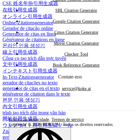
CSE 姓名年份引用生成器
在线引用生成器
SBL Citation Generator
オンライン引用生成器
Google Citation Generator
Online-Zitationsgenerator
Gerador de citação online
Cmos Citation Generator
Generador de citas en línea
Générateur de citations en ligne
Movie Citation Generator
온라인 인용 생성기
線上引用生成器
Checker Tool
Công cụ tạo trích dẫn trực tuyến
文中引用生成器
Book Reference Generator
インテキスト引用生成器
Contate-nos
In-Text-Zitationsgenerator
gerador de citações no texto
generador de citas en el texto
service@koke.ai
générateur de citation dans le texte
본문 인용 생성기
內文引用生成器
trình tạo trích dẫn trong văn bản
网站引用生成器
Política de privacidade
,
Termos de serviço
Copyright © 2026 KOKE AI. Todos os direitos reservados.
ウェブサイト用引用生成ツール
Zitationsgenerator für Websites
gerador de citações para site