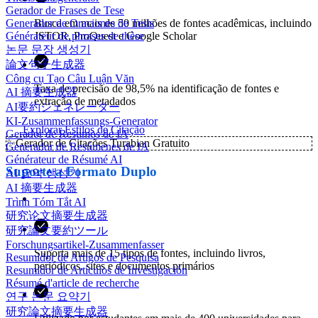
Gerador de Frases de Tese
Busca em mais de 50 milhões de fontes acadêmicas, incluindo
Generador de Oraciones de Tesis
JSTOR, ProQuest e Google Scholar
Générateur de phrases de thèse
논문 문장 생성기
論文句子生成器
Công cụ Tạo Câu Luận Văn
Taxa de precisão de 98,5% na identificação de fontes e
AI 摘要生成器
extração de metadados
AI要約ジェネレーター
KI-Zusammenfassungs-Generator
Explorar Estilos de Citação
Gerador de Resumos de IA
✨
Gerador de Citações Turabian Gratuito
Generador de Resúmenes de IA
Générateur de Résumé AI
Suporte a Formato Duplo
AI 요약 생성기
AI 摘要生成器
Trình Tóm Tắt AI
研究论文摘要生成器
研究論文要約ツール
Forschungsartikel-Zusammenfasser
Suporta mais de 15 tipos de fontes, incluindo livros,
Resumidor de Artigos de Pesquisa
periódicos, sites e documentos primários
Resumidor de Artículos de Investigación
Résumé d'article de recherche
연구 논문 요약기
研究論文摘要生成器