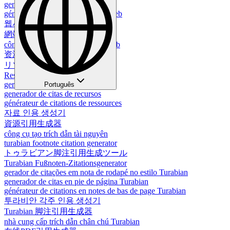
generador de citas para website
générateur de citations pour site web
웹사이트용 인용 생성기
網站引用生成器
công cụ tạo trích dẫn cho trang web
资源引用生成器
リソース引用生成ツール
Ressourcenzitationsgenerator
gerador de citações de recursos
Português
generador de citas de recursos
générateur de citations de ressources
자료 인용 생성기
資源引用生成器
công cụ tạo trích dẫn tài nguyên
turabian footnote citation generator
トゥラビアン脚注引用生成ツール
Turabian Fußnoten-Zitationsgenerator
gerador de citações em nota de rodapé no estilo Turabian
generador de citas en pie de página Turabian
générateur de citations en notes de bas de page Turabian
투라비안 각주 인용 생성기
Turabian 脚注引用生成器
nhà cung cấp trích dẫn chân chú Turabian