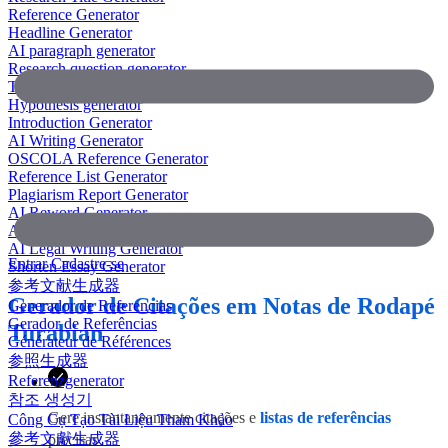
Reference Generator
Headline Generator
AI paragraph generator
Research question generator
Thesis paragraph generator
Hypothesis generator
Introduction Generator
AI Writing Generator
OSCOLA Reference Generator
Reference List Generator
Plagiarism Report Generator
AI Reword Generator
AI Bullet Point Generator
AI Legal Writing Generator
Entrar
Cadastre-se
Shorten Essay Generator
参考文献生成器
Gerador de Citações em Notas de Rodapé
Generador de Referencias
Gerador de Referências
Turabian
Générateur de Références
参照生成器
Referenzgenerator
참조 생성기
Gere instantaneamente citações e
listas de referências
Công Cụ Tạo Tài Liệu Tham Khảo
參考文獻生成器
precisas