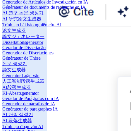
Generador de Artículos de Investigación en IA
Générateur de documents de recherche en IA
AI 연구 논문 생성기
AI 研究論文生成器
Trình tạo bài báo nghiên cứu AI
论文生成器
論文ジェネレーター
Dissertationsgenerator
Gerador de Dissertação
Generador de Disertaciones
Générateur de Thèse
논문 생성기
論文生成器
Generator Luận văn
人工智能段落生成器
AI段落生成器
KI-Absatzgenerator
Gerador de Parágrafos com IA
Generador de párrafos de IA
Générateur de paragraphes IA
AI 단락 생성기
AI 段落生成器
Trình tạo đoạn văn AI