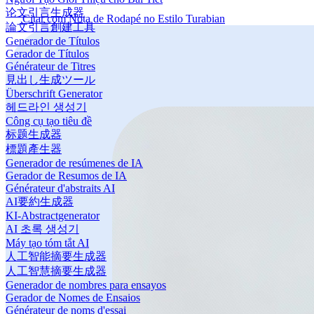
论文引言生成器
Citar com Nota de Rodapé no Estilo Turabian
論文引言創建工具
Generador de Títulos
Gerador de Títulos
Générateur de Titres
見出し生成ツール
Überschrift Generator
헤드라인 생성기
Công cụ tạo tiêu đề
标题生成器
標題產生器
Generador de resúmenes de IA
Gerador de Resumos de IA
Générateur d'abstraits AI
AI要約生成器
KI-Abstractgenerator
AI 초록 생성기
Máy tạo tóm tắt AI
人工智能摘要生成器
人工智慧摘要生成器
Generador de nombres para ensayos
Gerador de Nomes de Ensaios
Générateur de noms d'essai