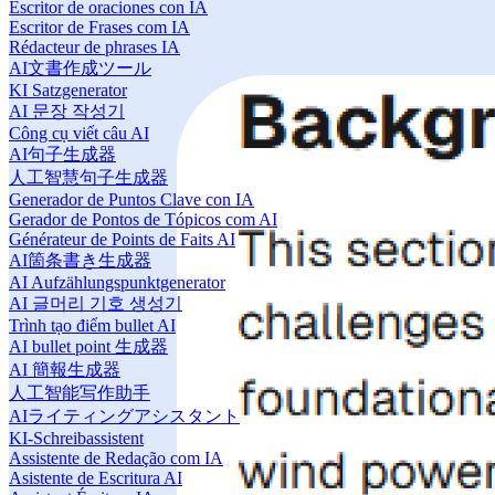
Escritor de oraciones con IA
Escritor de Frases com IA
Rédacteur de phrases IA
AI文書作成ツール
KI Satzgenerator
AI 문장 작성기
Công cụ viết câu AI
AI句子生成器
人工智慧句子生成器
Generador de Puntos Clave con IA
Gerador de Pontos de Tópicos com AI
Générateur de Points de Faits AI
AI箇条書き生成器
AI Aufzählungspunktgenerator
AI 글머리 기호 생성기
Trình tạo điểm bullet AI
AI bullet point 生成器
AI 簡報生成器
人工智能写作助手
AIライティングアシスタント
KI-Schreibassistent
Assistente de Redação com IA
Asistente de Escritura AI