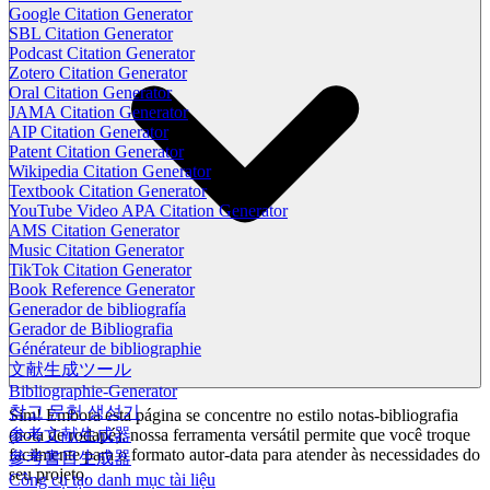
Google Citation Generator
SBL Citation Generator
Podcast Citation Generator
Zotero Citation Generator
Oral Citation Generator
JAMA Citation Generator
AIP Citation Generator
Patent Citation Generator
Wikipedia Citation Generator
Textbook Citation Generator
YouTube Video APA Citation Generator
AMS Citation Generator
Music Citation Generator
TikTok Citation Generator
Book Reference Generator
Generador de bibliografía
Gerador de Bibliografia
Générateur de bibliographie
文献生成ツール
Bibliographie-Generator
참고 문헌 생성기
Sim! Embora esta página se concentre no estilo notas-bibliografia
参考文献生成器
(nota de rodapé), nossa ferramenta versátil permite que você troque
facilmente para o formato autor-data para atender às necessidades do
參考書目生成器
seu projeto.
Công cụ tạo danh mục tài liệu