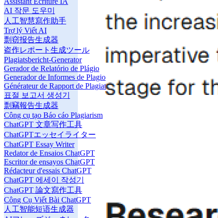
Assistant Écriture IA
AI 작문 도우미
人工智慧寫作助手
Trợ lý Viết AI
剽窃报告生成器
盗作レポート生成ツール
Plagiatsbericht-Generator
Gerador de Relatório de Plágio
Generador de Informes de Plagio
Générateur de Rapport de Plagiat
표절 보고서 생성기
剽竊報告生成器
Công cụ tạo Báo cáo Plagiarism
ChatGPT 文章写作工具
ChatGPTエッセイライター
ChatGPT Essay Writer
Redator de Ensaios ChatGPT
Escritor de ensayos ChatGPT
Rédacteur d'essais ChatGPT
ChatGPT 에세이 작성기
ChatGPT 論文寫作工具
Công Cụ Viết Bài ChatGPT
人工智能短语生成器