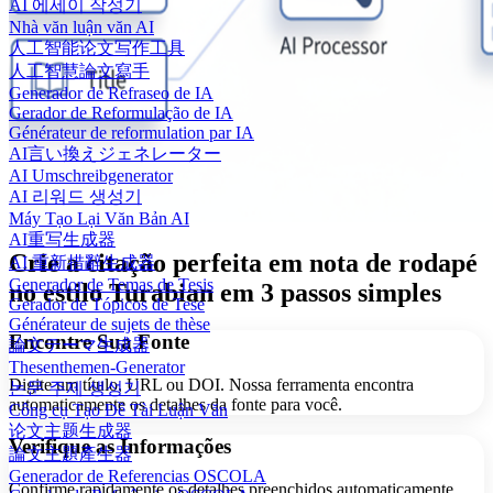
AI 에세이 작성기
Nhà văn luận văn AI
人工智能论文写作工具
人工智慧論文寫手
Generador de Refraseo de IA
Gerador de Reformulação de IA
Générateur de reformulation par IA
AI言い換えジェネレーター
AI Umschreibgenerator
AI 리워드 생성기
Máy Tạo Lại Văn Bản AI
AI重写生成器
Crie a citação perfeita em nota de rodapé
AI 重新措辭生成器
Generador de Temas de Tesis
no estilo Turabian em 3 passos simples
Gerador de Tópicos de Tese
Générateur de sujets de thèse
Encontre Sua Fonte
論文テーマ生成器
Thesenthemen-Generator
Digite um título, URL ou DOI. Nossa ferramenta encontra
논문 주제 생성기
automaticamente os detalhes da fonte para você.
Công cụ Tạo Đề Tài Luận Văn
论文主题生成器
Verifique as Informações
論文主題產生器
Generador de Referencias OSCOLA
Confirme rapidamente os detalhes preenchidos automaticamente