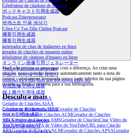
Gerador de Citação de Podcast
Générateur de citations de podcast
ポッドキャスト引用生成器
Podcast-Zitiergenerator
팟캐스트 인용 생성기
Công Cụ Tạo Dẫn Chứng Podcast
播客引用生成器
播客引用生成器
generador de citas de imágenes en línea
gerador de citações de imagem online
générateur de citations d'images en ligne
オンライン画像引用ジェネレーター
Você não precisa se preocupar com a diferença. Ao criar uma
Online-Bildzitationsgenerator
citação, nosso gerador fornece automaticamente tanto a nota de
온라인 이미지 인용 생성기
rodapé corretamente formatada para a parte inferior da sua página
trình tạo trích dẫn hình ảnh trực tuyến miễn phí
quanto a citação completa para a sua bibliografia.
在线图像引用生成器
線上圖片引用生成器
Descubra mais
Generador de Citas AIAA
Gerador de Citações AIAA
Générateur de citations AIAA
Gerador de Bibliografia APA
Gerador de Citações
OSCOLA
Gerador de Citações ACM
Gerador de Citações
AIAA 引用生成器
SBL
Gerador de Citações AMS
Gerador de Citações
Citar Vídeo do
AIAA Zitationsgenerator
YouTube
Citação APA de Vídeo do YouTube
URL para Citação
AIAA 인용 생성기
APA
Gerador de Citações NLM
Gerador de Citações APSA
Gerador
Trình sinh trích dẫn AIAA