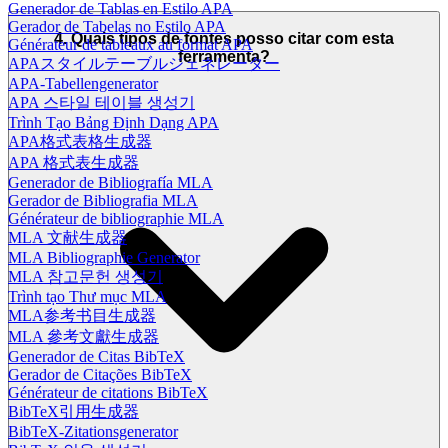
Generador de Tablas en Estilo APA
Gerador de Tabelas no Estilo APA
4. Quais tipos de fontes posso citar com esta
Générateur de tableaux au format APA
ferramenta?
APAスタイルテーブルジェネレーター
APA-Tabellengenerator
APA 스타일 테이블 생성기
Trình Tạo Bảng Định Dạng APA
APA格式表格生成器
APA 格式表生成器
Generador de Bibliografía MLA
Gerador de Bibliografia MLA
Générateur de bibliographie MLA
MLA 文献生成器
MLA Bibliographie Generator
MLA 참고문헌 생성기
Trình tạo Thư mục MLA
MLA参考书目生成器
MLA 參考文獻生成器
Generador de Citas BibTeX
Gerador de Citações BibTeX
Générateur de citations BibTeX
BibTeX引用生成器
BibTeX-Zitationsgenerator