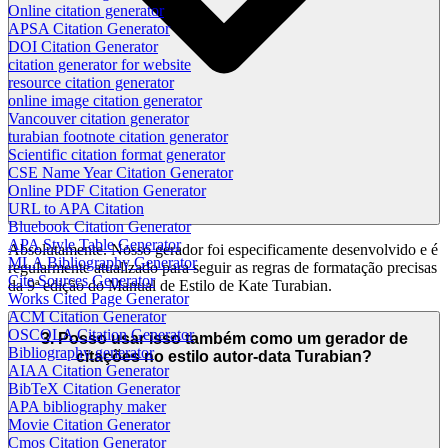
Online citation generator
APSA Citation Generator
DOI Citation Generator
citation generator for website
resource citation generator
online image citation generator
Vancouver citation generator
turabian footnote citation generator
Scientific citation format generator
CSE Name Year Citation Generator
Online PDF Citation Generator
URL to APA Citation
Bluebook Citation Generator
APA Style Table Generator
Absolutamente. Nosso gerador foi especificamente desenvolvido e é
MLA Bibliography Generator
regularmente atualizado para seguir as regras de formatação precisas
Cite Sources Generator
da 9ª edição do Manual de Estilo de Kate Turabian.
Works Cited Page Generator
ACM Citation Generator
OSCOLA Citation Generator
3. Posso usar isso também como um gerador de
Bibliography generator
citações no estilo autor-data Turabian?
AIAA Citation Generator
BibTeX Citation Generator
APA bibliography maker
Movie Citation Generator
Cmos Citation Generator