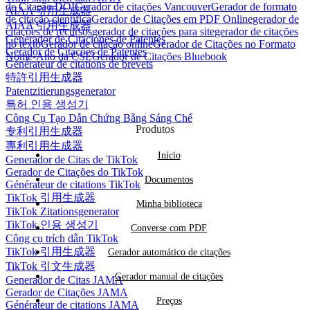
de Citação DOI
Gerador de citações Vancouver
Gerador de formato
AIAA 引用生成器
de citação científica
Gerador de Citações em PDF Online
gerador de
AIAA 引用生成器
citações de recursos
gerador de citações para site
gerador de citações
Generador de Citaciones de Patentes
no texto
Gerador de citação online
Gerador de Citações no Formato
Gerador de Citações de Patentes
Nome-Ano da CSE
Gerador de Citações Bluebook
Générateur de citations de brevets
特許引用生成器
Patentzitierungsgenerator
특허 인용 생성기
Công Cụ Tạo Dẫn Chứng Bằng Sáng Chế
Produtos
专利引用生成器
專利引用生成器
Início
Generador de Citas de TikTok
Gerador de Citações do TikTok
Documentos
Générateur de citations TikTok
TikTok 引用生成器
Minha biblioteca
TikTok Zitationsgenerator
TikTok 인용 생성기
Converse com PDF
Công cụ trích dẫn TikTok
TikTok 引用生成器
Gerador automático de citações
TikTok 引文生成器
Gerador manual de citações
Generador de Citas JAMA
Gerador de Citações JAMA
Preços
Générateur de citations JAMA