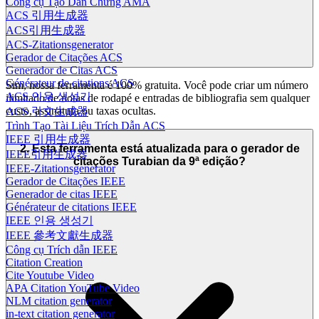
Công cụ Tạo Dẫn Chứng AMA
ACS 引用生成器
ACS引用生成器
ACS-Zitationsgenerator
Gerador de Citações ACS
Generador de Citas ACS
Générateur de citations ACS
Sim, nossa ferramenta é 100% gratuita. Você pode criar um número
ACS 인용 생성기
ilimitado de notas de rodapé e entradas de bibliografia sem qualquer
custo, assinatura ou taxas ocultas.
ACS 引文生成器
Trình Tạo Tài Liệu Trích Dẫn ACS
IEEE 引用生成器
2. Esta ferramenta está atualizada para o gerador de
IEEE引用生成器
citações Turabian da 9ª edição?
IEEE-Zitationsgenerator
Gerador de Citações IEEE
Generador de citas IEEE
Générateur de citations IEEE
IEEE 인용 생성기
IEEE 參考文獻生成器
Công cụ Trích dẫn IEEE
Citation Creation
Cite Youtube Video
APA Citation YouTube Video
NLM citation generator
in-text citation generator