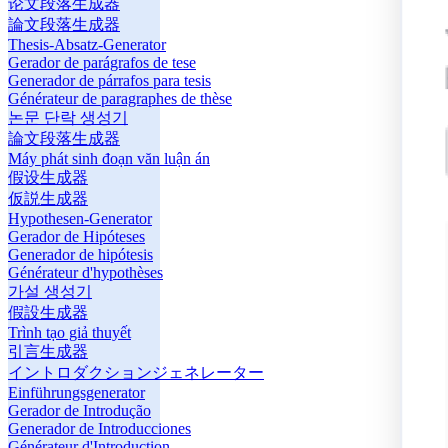
论文段落生成器
論文段落生成器
Thesis-Absatz-Generator
Gerador de parágrafos de tese
Generador de párrafos para tesis
Générateur de paragraphes de thèse
논문 단락 생성기
論文段落生成器
Máy phát sinh đoạn văn luận án
假设生成器
仮説生成器
Hypothesen-Generator
Gerador de Hipóteses
Generador de hipótesis
Générateur d'hypothèses
가설 생성기
假設生成器
Trình tạo giả thuyết
引言生成器
イントロダクションジェネレーター
Einführungsgenerator
Gerador de Introdução
Generador de Introducciones
Générateur d'Introduction