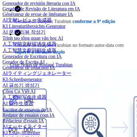
Generador de revisión literaria con IA
Gerador de Revisão de Literatura em IA
Générateur de revue de littérature IA
AI文献レビュー生成器
Gerador de citações Turabian
conforme a 9ª edição
KI Literaturübersichts-Generator
AI 문헌 리뷰 작성기
Trình tạo tổng quan văn học AI
人工智能文献综述生成器
Gerador de citações Turabian no formato autor-data com
人工智慧文獻回顧生成器
suporte a formato duplo
Generador de Escritura con IA
Gerador de Escrita AI
Criar Notas de Rodapé Turabian
Générateur de rédaction IA
AIライティングジェネレーター
KI-Schreibgenerator
AI 글쓰기 생성기
Công Cụ Viết AI
人工智能写作生成器
AI 寫作生成器
Escritor de ensayos de IA
Redator de ensaios com IA
Rédacteur d'essais IA
AIエッセイライター
KI Essay-Schreiber