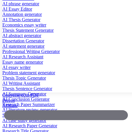
AI phrase generator
AI Essay Editor
Annotation generator
AI Thesis Generator
Economics essay writer
Thesis Statement Generator
AI abstract generator
Dissertation Generator
AI statement generator
Professional Writing Generator
AI Research Assistant
Essay name generator
AI essay writer
Problem statement generator
Thesis Topic Generator
AI Writing Assistant
Thesis Sentence Generator
AI Summary Generator
Converse com PDF
AI Conclusion Generator
Preços
Research Paper Summarizer
Affiliate
AI literature review generator
Scientific Paper Summarizer
AI case study generator
AI Research Paper Generator
Research Title Generator