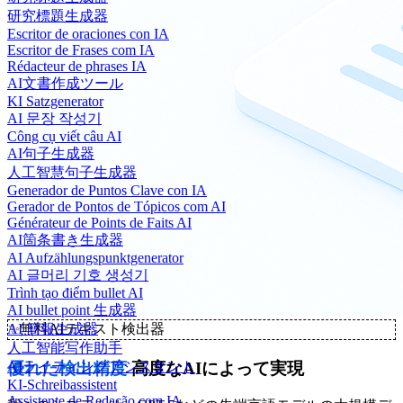
研究標題生成器
Escritor de oraciones con IA
Escritor de Frases com IA
Rédacteur de phrases IA
AI文書作成ツール
KI Satzgenerator
AI 문장 작성기
Công cụ viết câu AI
AI句子生成器
人工智慧句子生成器
Generador de Puntos Clave con IA
Gerador de Pontos de Tópicos com AI
Générateur de Points de Faits AI
AI箇条書き生成器
AI Aufzählungspunktgenerator
AI 글머리 기호 생성기
Trình tạo điểm bullet AI
AI bullet point 生成器
✨
無料AIテキスト検出器
AI 簡報生成器
人工智能写作助手
優れた検出精度
高度なAIによって実現
AIライティングアシスタント
KI-Schreibassistent
Assistente de Redação com IA