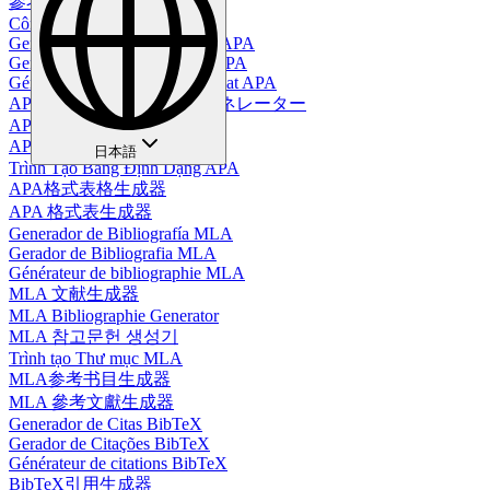
參考書目生成器
Công cụ tạo danh mục tài liệu
Generador de Tablas en Estilo APA
Gerador de Tabelas no Estilo APA
Générateur de tableaux au format APA
APAスタイルテーブルジェネレーター
APA-Tabellengenerator
APA 스타일 테이블 생성기
日本語
Trình Tạo Bảng Định Dạng APA
APA格式表格生成器
APA 格式表生成器
Generador de Bibliografía MLA
Gerador de Bibliografia MLA
Générateur de bibliographie MLA
MLA 文献生成器
MLA Bibliographie Generator
MLA 참고문헌 생성기
Trình tạo Thư mục MLA
MLA参考书目生成器
MLA 參考文獻生成器
Generador de Citas BibTeX
Gerador de Citações BibTeX
Générateur de citations BibTeX
BibTeX引用生成器