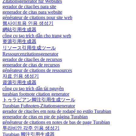
Zitationsgenerator für Websites
gerador de citações para site
generador de citas para website
générateur de citations pour site web
웹사이트용 인용 생성기
網站引用生成器
công cụ tạo trích dẫn cho trang web
资源引用生成器
リソース引用生成ツール
Ressourcenzitationsgenerator
gerador de citações de recursos
generador de citas de recursos
générateur de citations de ressources
자료 인용 생성기
資源引用生成器
công cụ tạo trích dẫn tài nguyên
turabian footnote citation generator
トゥラビアン脚注引用生成ツール
Turabian Fußnoten-Zitationsgenerator
gerador de citações em nota de rodapé no estilo Turabian
generador de citas en pie de página Turabian
générateur de citations en notes de bas de page Turabian
투라비안 각주 인용 생성기
Turabian 脚注引用生成器