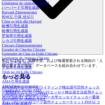
Générateur de citations Harvard
ハーバード引用生成器
Harvard-Zitiergenerator
하버드 인용 생성기
Công cụ trích dẫn Harvard
哈佛引用生成器
哈佛引用生成器
芝加哥引用生成器
シカゴ引用生成器
Chicago-Zitationsgenerator
Gerador de Citações Chicago
Generador de Citas en Estilo Chicago
Générateur de citations Chicago
私たちはNLP、深層学習、および毎週更新される独自の「人
시카고 인용 생성기
間の書き方の指紋」データベースを組み合わせています。
芝加哥引用生成器
Trình tạo trích dẫn Chicago
もっと見る
AMA 引用生成器
AMA引用生成器
AMA Zitationsgenerator
APA形式チェッカー
AIライティング検出器
可読性チェッカ
Gerador de Citações AMA
ー
類似性チェッカー
ChatGPTエッセイ検出器
文法盗用チェッ
Generador de Citaciones AMA
カー
ChatGPT 文法チェッカー
大学エッセイチェッカー
重複
Générateur de citations AMA
チェックツール
AIコード盗作チェッカー
チャットPDF
AI コ
AMA 인용 생성기