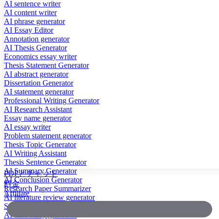
AI sentence writer
AI content writer
AI phrase generator
AI Essay Editor
Annotation generator
AI Thesis Generator
Economics essay writer
Thesis Statement Generator
AI abstract generator
Dissertation Generator
AI statement generator
Professional Writing Generator
AI Research Assistant
Essay name generator
AI essay writer
Problem statement generator
Thesis Topic Generator
AI Writing Assistant
Thesis Sentence Generator
AI Summary Generator
PDFとチャット
AI Conclusion Generator
料金
Research Paper Summarizer
Affiliate
AI literature review generator
Scientific Paper Summarizer
AI case study generator