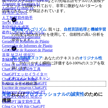
我々のシステムは、GPT-5などの先端言語モデルの大規模デ
Asistente de Escritura AI
ータセットで訓練されており、非常に微妙なAIパターンを
Assistant Écriture IA
認識できることが保証されています。
AI 작문 도우미
人工智慧寫作助手
Trợ lý Viết AI
剽窃报告生成器
最先端アルゴリズム
: 我々は、
自然言語処理
と
機械学習
盗作レポート生成ツール
の高度な組み合わせを使用して、信頼性の高い分析を
Plagiatsbericht-Generator
提供します。
Gerador de Relatório de Plágio
Generador de Informes de Plagio
Générateur de Rapport de Plagiat
표절 보고서 생성기
高い信頼度スコア
: あなたのテキストの
オリジナル性
剽竊報告生成器
を、分かりやすく瞬時に評価する0-100%のスコアを取
Công cụ tạo Báo cáo Plagiarism
得します。
ChatGPT 文章写作工具
ChatGPTエッセイライター
ドキュメントをスキャン
ChatGPT Essay Writer
Redator de Ensaios ChatGPT
✨
AI エッセイ検出器
Escritor de ensayos ChatGPT
Rédacteur d'essais ChatGPT
学術
および
プロフェッショナルの誠実性
のために
ChatGPT 에세이 작성기
構築
ChatGPT 論文寫作工具
Công Cụ Viết Bài ChatGPT