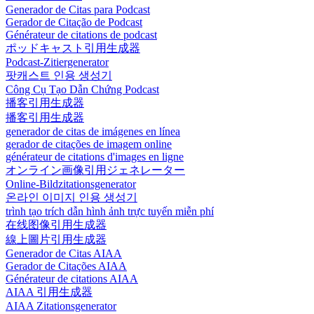
Generador de Citas para Podcast
Gerador de Citação de Podcast
Générateur de citations de podcast
ポッドキャスト引用生成器
Podcast-Zitiergenerator
팟캐스트 인용 생성기
Công Cụ Tạo Dẫn Chứng Podcast
播客引用生成器
播客引用生成器
generador de citas de imágenes en línea
gerador de citações de imagem online
générateur de citations d'images en ligne
オンライン画像引用ジェネレーター
Online-Bildzitationsgenerator
온라인 이미지 인용 생성기
trình tạo trích dẫn hình ảnh trực tuyến miễn phí
在线图像引用生成器
線上圖片引用生成器
Generador de Citas AIAA
Gerador de Citações AIAA
Générateur de citations AIAA
AIAA 引用生成器
AIAA Zitationsgenerator