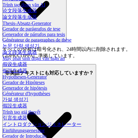
Trình tạo đoạn văn AI
论文段落生成器
論文段落生成器
Thesis-Absatz-Generator
Gerador de parágrafos de tese
Generador de párrafos para tesis
Générateur de paragraphes de thèse
논문 단락 생성기
すべての分析は暗号化され、24時間以内に削除されます。
論文段落生成器
GDPR/COPPAに準拠しています。
Máy phát sinh đoạn văn luận án
假设生成器
仮説生成器
非英語テキストにも対応していますか？
Hypothesen-Generator
Gerador de Hipóteses
Generador de hipótesis
Générateur d'hypothèses
가설 생성기
假設生成器
Trình tạo giả thuyết
引言生成器
イントロダクションジェネレーター
Einführungsgenerator
Gerador de Introdução