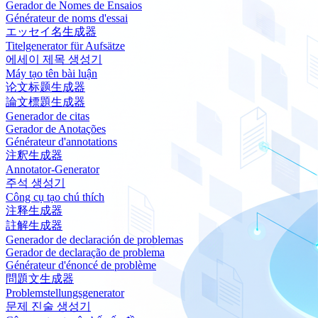
Gerador de Nomes de Ensaios
Générateur de noms d'essai
エッセイ名生成器
Titelgenerator für Aufsätze
에세이 제목 생성기
Máy tạo tên bài luận
论文标题生成器
論文標題生成器
Generador de citas
Gerador de Anotações
Générateur d'annotations
注釈生成器
Annotator-Generator
주석 생성기
Công cụ tạo chú thích
注释生成器
註解生成器
Generador de declaración de problemas
Gerador de declaração de problema
Générateur d'énoncé de problème
問題文生成器
Problemstellungsgenerator
문제 진술 생성기