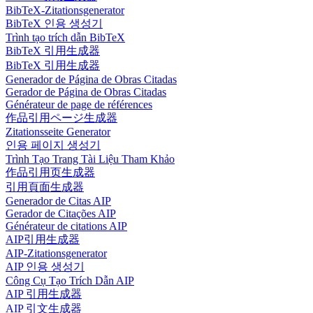
BibTeX-Zitationsgenerator
BibTeX 인용 생성기
Trình tạo trích dẫn BibTeX
BibTeX 引用生成器
BibTeX 引用生成器
Generador de Página de Obras Citadas
Gerador de Página de Obras Citadas
Générateur de page de références
作品引用ページ生成器
Zitationsseite Generator
인용 페이지 생성기
Trình Tạo Trang Tài Liệu Tham Khảo
作品引用页生成器
引用頁面生成器
Generador de Citas AIP
Gerador de Citações AIP
Générateur de citations AIP
AIP引用生成器
AIP-Zitationsgenerator
AIP 인용 생성기
Công Cụ Tạo Trích Dẫn AIP
AIP 引用生成器
AIP 引文生成器