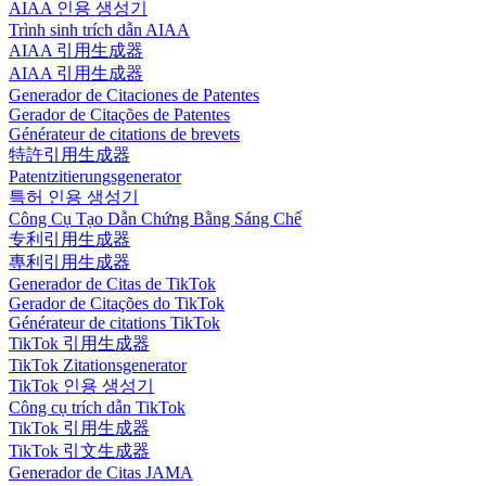
AIAA 인용 생성기
Trình sinh trích dẫn AIAA
AIAA 引用生成器
AIAA 引用生成器
Generador de Citaciones de Patentes
Gerador de Citações de Patentes
Générateur de citations de brevets
特許引用生成器
Patentzitierungsgenerator
특허 인용 생성기
Công Cụ Tạo Dẫn Chứng Bằng Sáng Chế
专利引用生成器
專利引用生成器
Generador de Citas de TikTok
Gerador de Citações do TikTok
Générateur de citations TikTok
TikTok 引用生成器
TikTok Zitationsgenerator
TikTok 인용 생성기
Công cụ trích dẫn TikTok
TikTok 引用生成器
TikTok 引文生成器
Generador de Citas JAMA