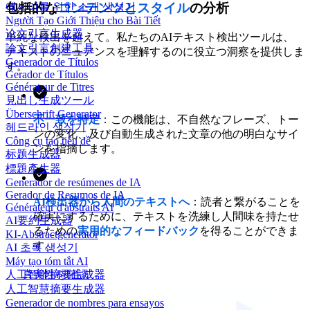
에세이를 위한 소개 생성기
包括的な
コンテンツとスタイル
の分析
Người Tạo Giới Thiệu cho Bài Tiết
论文引言生成器
単純な検出を超えて。私たちのAIテキスト検出ツールは、
論文引言創建工具
テキストのニュアンスを理解するのに役立つ洞察を提供しま
Generador de Títulos
す。
Gerador de Títulos
Générateur de Titres
見出し生成ツール
Überschrift Generator
不一致を特定
：この機能は、不自然なフレーズ、トー
헤드라인 생성기
ンの変化、及び自動生成された文章の他の明白なサイ
Công cụ tạo tiêu đề
ンを指摘します。
标题生成器
標題產生器
Generador de resúmenes de IA
Gerador de Resumos de IA
AI検出器から人間のテキストへ
：読者と繋がることを
Générateur d'abstraits AI
確実にするために、テキストを洗練し人間味を持たせ
AI要約生成器
るための
実用的なフィードバック
を得ることができま
KI-Abstractgenerator
す。
AI 초록 생성기
Máy tạo tóm tắt AI
真実性を確認
人工智能摘要生成器
人工智慧摘要生成器
Generador de nombres para ensayos