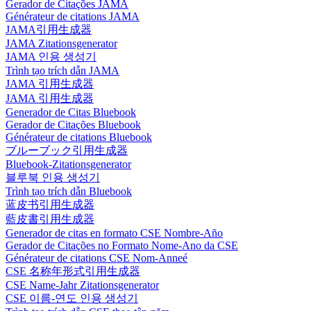
Gerador de Citações JAMA
Générateur de citations JAMA
JAMA引用生成器
JAMA Zitationsgenerator
JAMA 인용 생성기
Trình tạo trích dẫn JAMA
JAMA 引用生成器
JAMA 引用生成器
Generador de Citas Bluebook
Gerador de Citações Bluebook
Générateur de citations Bluebook
ブルーブック引用生成器
Bluebook-Zitationsgenerator
블루북 인용 생성기
Trình tạo trích dẫn Bluebook
蓝皮书引用生成器
藍皮書引用生成器
Generador de citas en formato CSE Nombre-Año
Gerador de Citações no Formato Nome-Ano da CSE
Générateur de citations CSE Nom-Anneé
CSE 名称年形式引用生成器
CSE Name-Jahr Zitationsgenerator
CSE 이름-연도 인용 생성기