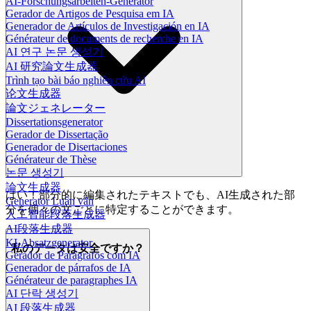
AI-Forschungsarbeiten-Generator
Gerador de Artigos de Pesquisa em IA
Generador de Artículos de Investigación en IA
Générateur de documents de recherche en IA
AI 연구 논문 생성기
AI 研究論文生成器
Trình tạo bài báo nghiên cứu AI
论文生成器
論文ジェネレーター
Dissertationsgenerator
Gerador de Dissertação
Generador de Disertaciones
Générateur de Thèse
논문 생성기
論文生成器
はい！部分的に編集されたテキストでも、AI生成された部
Generator Luận văn
分を個々の文ごとに特定することができます。
人工智能段落生成器
AI段落生成器
KI-Absatzgenerator
私のデータは安全ですか？
Gerador de Parágrafos com IA
Generador de párrafos de IA
Générateur de paragraphes IA
AI 단락 생성기
AI 段落生成器