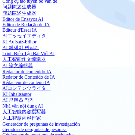
Công cụ tạo tuyên bố vấn đề
问题陈述生成器
問題陳述生成器
Editor de Ensayos AI
Editor de Redação de IA
Éditeur d'Essai IA
AIエッセイエディタ
KI Aufsatz-Editor
AI 에세이 편집기
Trình Biên Tập Bài Viết AI
人工智能作文编辑器
AI 論文編輯器
Redactor de contenido IA
Redator de Conteúdo de IA
Rédacteur de contenu IA
AIコンテンツライター
KI-Inhaltsautor
AI 콘텐츠 작가
Nhà văn nội dung AI
人工智能内容撰写器
人工智慧內容作家
Generador de preguntas de investigación
Gerador de perguntas de pesquisa
Générateur de questions de recherche