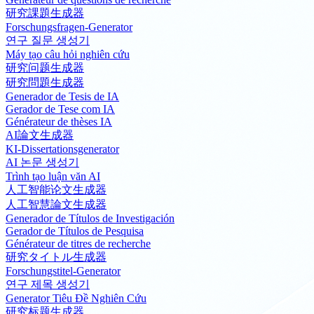
研究課題生成器
Forschungsfragen-Generator
연구 질문 생성기
Máy tạo câu hỏi nghiên cứu
研究问题生成器
研究問題生成器
Generador de Tesis de IA
Gerador de Tese com IA
Générateur de thèses IA
AI論文生成器
KI-Dissertationsgenerator
AI 논문 생성기
Trình tạo luận văn AI
人工智能论文生成器
人工智慧論文生成器
Generador de Títulos de Investigación
Gerador de Títulos de Pesquisa
Générateur de titres de recherche
研究タイトル生成器
Forschungstitel-Generator
연구 제목 생성기
Generator Tiêu Đề Nghiên Cứu
研究标题生成器