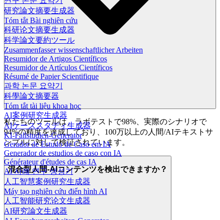
연구 논문 요약기
研究論文摘要生成器
Tóm tắt Bài nghiên cứu
科研论文摘要生成器
科学論文要約ツール
Zusammenfasser wissenschaftlicher Arbeiten
Resumidor de Artigos Científicos
Resumidor de Artículos Científicos
Résumé de Papier Scientifique
과학 논문 요약기
科學論文摘要器
Tóm tắt tài liệu khoa học
AI案例研究生成器
私たちのツールは、ラボテストで98%、実際のシナリオで
AIケーススタディ生成器
94%の精度を達成しており、100万以上の人間/AIテキストサ
KI-Fallstudien-Generator
ンプルに対して検証されています。
Gerador de Estudo de Caso em IA
Generador de estudios de caso con IA
Générateur d'études de cas IA
混合型人間-AIコンテンツを検出できますか？
AI 사례 연구 생성기
人工智慧案例研究生成器
Máy tạo nghiên cứu điển hình AI
人工智能研究论文生成器
AI研究論文生成器