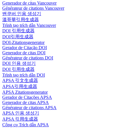
Generador de citas Vancouver
Générateur de citations Vancouver
밴쿠버 인용 생성기
溫哥華引用生成器
Trình tạo trích dẫn Vancouver
DOI 引用生成器
DOI引用生成器
DOI-Zitationsgenerator
Gerador de Citação DOI
Generador de citas DOI
Générateur de citations DOI
DOI 인용 생성기
DOI 引用生成器
Trình tạo trích dẫn DOI
APSA 引文生成器
APSA引用生成器
APSA Zitationsgenerator
Gerador de Citações APSA
Generador de citas APSA
Générateur de citations APSA
APSA 인용 생성기
APSA 引用生成器
Công cụ Trích dẫn APSA