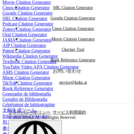
Movie Citation Generator
Cmos Citation Generator
SBL Citation Generator
Google Citation Generator
SBL Citation Generator
Google Citation Generator
Podcast Citation Generator
Cmos Citation Generator
Zotero Citation Generator
Oral Citation Generator
Movie Citation Generator
JAMA Citation Generator
AIP Citation Generator
Checker Tool
Patent Citation Generator
Wikipedia Citation Generator
Book Reference Generator
Textbook Citation Generator
YouTube Video APA Citation Generator
お問い合わせ
AMS Citation Generator
Music Citation Generator
service@koke.ai
TikTok Citation Generator
Book Reference Generator
Generador de bibliografía
Gerador de Bibliografia
Générateur de bibliographie
文献生成ツール
プライバシーポリシー
,
サービス利用規約
Bibliographie-Generator
© 2026 KOKE AI. All Rights Reserved.
참고 문헌 생성기
参考文献生成器