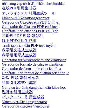
nhà cung cấp trích dẫn chân chú Turabian
在线PDF引用生成器
オンラインPDF引用生成ツール
Online-PDF-Zitationsgenerator
Gerador de Citações em PDF Online
Generador de Citas en PDF en Línea
Générateur de citations PDF en ligne
온라인 PDF 인용 생성기
線上PDF引用生成器
Trình tạo trích dẫn PDF trực tuyến
科学引文格式生成器
科学引用形式生成器
Generator für wissenschaftliche Zitationen
Gerador de formato de citação científica
Generador de formato de cita científica
Générateur de format de citation scientifique
과학 인용 형식 생성기
科學引用格式生成器
Công cụ tạo định dạng trích dẫn khoa học
温哥华引用生成器
バンクーバー引用生成器
Vancouver-Zitationsgenerator
Gerador de citações Vancouver