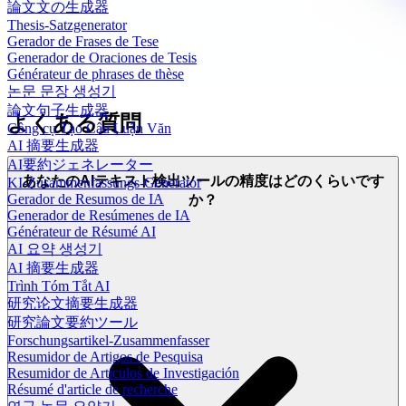
論文文の生成器
Thesis-Satzgenerator
Gerador de Frases de Tese
Generador de Oraciones de Tesis
Générateur de phrases de thèse
논문 문장 생성기
論文句子生成器
よくある質問
Công cụ Tạo Câu Luận Văn
AI 摘要生成器
AI要約ジェネレーター
あなたのAIテキスト検出ツールの精度はどのくらいです
KI-Zusammenfassungs-Generator
Gerador de Resumos de IA
か？
Generador de Resúmenes de IA
Générateur de Résumé AI
AI 요약 생성기
AI 摘要生成器
Trình Tóm Tắt AI
研究论文摘要生成器
研究論文要約ツール
Forschungsartikel-Zusammenfasser
Resumidor de Artigos de Pesquisa
Resumidor de Artículos de Investigación
Résumé d'article de recherche