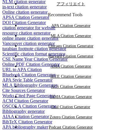
NLM citation generator
アフィリエイト
in-text citation generator
Online citation generator
Recommend Tools
APSA Citation Generator
DOI Citation Generator
APA Citation Generator
citation generator for website
resource citation generator
MLA Citation Generator
online image citation generator
Vancouver citation generator
Chicago Citation Generator
turabian footnote citation generator
Scientific citation format generator
Harvard Citation Generator
CSE Name Year Citation Generator
Online PDF Citation Generator
AMA Citation Generator
URL to APA Citation
Bluebook Citation Generator
IEEE Citation Generator
APA Style Table Generator
MLA Bibliography Generator
ACS Citation Generator
Cite Sources Generator
Works Cited Page Generator
JAMA Citation Generator
ACM Citation Generator
OSCOLA Citation Generator
Oral Citation Generator
Bibliography generator
AIAA Citation Generator
Zotero Citation Generator
BibTeX Citation Generator
APA bibliography maker
Podcast Citation Generator