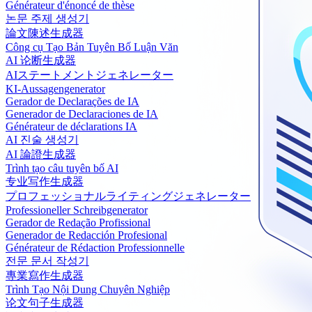
Générateur d'énoncé de thèse
논문 주제 생성기
論文陳述生成器
Công cụ Tạo Bản Tuyên Bố Luận Văn
AI 论断生成器
AIステートメントジェネレーター
KI-Aussagengenerator
Gerador de Declarações de IA
Generador de Declaraciones de IA
Générateur de déclarations IA
AI 진술 생성기
AI 論證生成器
Trình tạo câu tuyên bố AI
专业写作生成器
プロフェッショナルライティングジェネレーター
Professioneller Schreibgenerator
Gerador de Redação Profissional
Generador de Redacción Profesional
Générateur de Rédaction Professionnelle
전문 문서 작성기
專業寫作生成器
Trình Tạo Nội Dung Chuyên Nghiệp
论文句子生成器