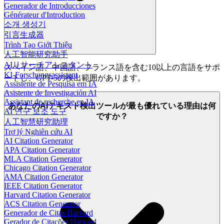
Generador de Introducciones
Générateur d'Introduction
소개 생성기
引言生成器
Trình Tạo Giới Thiệu
人工智能研究助手
AIリサーチアシスタント
スペイン語、中国語、フランス語を含む10以上の言語をサポ
KI-Forschungsassistent
ートし、GPT-5の検出範囲があります。
Assistente de Pesquisa em IA
Asistente de Investigación AI
Assistant de recherche en IA
あなたのAIテキスト検出ツールが最も優れている理由は何
AI 연구 보조 도구
ですか？
人工智慧研究助理
Trợ lý Nghiên cứu AI
AI Citation Generator
APA Citation Generator
MLA Citation Generator
Chicago Citation Generator
AMA Citation Generator
IEEE Citation Generator
Harvard Citation Generator
ACS Citation Generator
Generador de Citas Harvard
Gerador de Citações Harvard