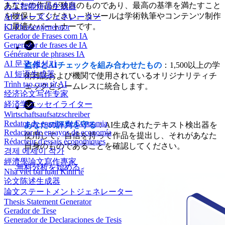
あなたの作品が独自のものであり、最高の基準を満たすこと
人工智能短语生成器
を確保してください。当ツールは学術執筆やコンテンツ制作
AIフレーズジェネレーター
に最適なパートナーです。
KI-Phrasengenerator
Gerador de Frases com IA
Generador de frases de IA
Générateur de phrases IA
AI 문구 생성기
盗作とAIチェックを組み合わせたもの
：1,500以上の学
AI 短语生成器
術雑誌および機関で使用されているオリジナリティチ
Trình tạo cụm từ AI
ェックとシームレスに統合します。
经济论文写作专家
経済学エッセイライター
Wirtschaftsaufsatzschreiber
Redator de ensaios de Economia
あなたの評判を守る
：AI生成されたテキスト検出器を
Redactor de ensayos de economía
使用して、自信を持って作品を提出し、それがあなた
Rédacteur d'essais économiques
自身のものであることを確認してください。
경제 에세이 작가
經濟學論文寫作專家
無料分析を始める
Nhà viết bài luận Kinh tế
论文陈述生成器
論文ステートメントジェネレーター
Thesis Statement Generator
Gerador de Tese
Generador de Declaraciones de Tesis