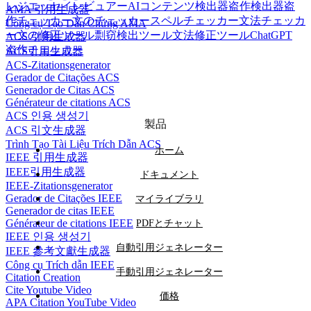
レジエッセイレビュアー
AIコンテンツ検出器
盗作検出器
盗
AMA 引用生成器
作チェッカー
文のチェッカー
スペルチェッカー
文法チェッカ
Công cụ Tạo Dẫn Chứng AMA
ー
文の修正ツール
剽窃検出ツール
文法修正ツール
ChatGPT
ACS 引用生成器
盗作チェッカー
ACS引用生成器
ACS-Zitationsgenerator
Gerador de Citações ACS
Generador de Citas ACS
Générateur de citations ACS
ACS 인용 생성기
製品
ACS 引文生成器
Trình Tạo Tài Liệu Trích Dẫn ACS
ホーム
IEEE 引用生成器
IEEE引用生成器
ドキュメント
IEEE-Zitationsgenerator
Gerador de Citações IEEE
マイライブラリ
Generador de citas IEEE
Générateur de citations IEEE
PDFとチャット
IEEE 인용 생성기
自動引用ジェネレーター
IEEE 參考文獻生成器
Công cụ Trích dẫn IEEE
手動引用ジェネレーター
Citation Creation
Cite Youtube Video
価格
APA Citation YouTube Video