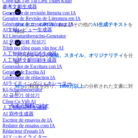
証。
Công Cụ Tạo Tài Liệu Tham Khảo
參考文獻生成器
Generador de revisión literaria con IA
Gerador de Revisão de Literatura em IA
Générateur de revue de littérature IA
ジェミニ
、
GPT-5
、およびその他の
AI生成テキスト
を
AI文献レビュー生成器
検出
KI Literaturübersichts-Generator
AI 문헌 리뷰 작성기
Trình tạo tổng quan văn học AI
人工智能文献综述生成器
リアルタイムで
文法、スタイル、オリジナリティ
を分
人工智慧文獻回顧生成器
析
Generador de Escritura con IA
Gerador de Escrita AI
Générateur de rédaction IA
AIライティングジェネレーター
98%
の精度を誇り、
1000万以上
の分析された文書に対
KI-Schreibgenerator
応
AI 글쓰기 생성기
Công Cụ Viết AI
今すぐ無料で試す
人工智能写作生成器
AI 寫作生成器
Escritor de ensayos de IA
Redator de ensaios com IA
Rédacteur d'essais IA
AIエッセイライター