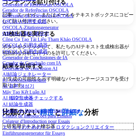
コンテンツを貼り付ける
Generador de Referencias OSCOLA
Gerador de Referências OSCOLA
記事、エッセイ、またはメールをテキストボックスにコピー
Générateur de Références OSCOLA
して貼り付けてください。
OSCOLA引用生成器
OSCOLA-Zitationsgenerator
OSCOLA 참조 생성기
AI検出器を実行する
Công Cụ Tạo Tài Liệu Tham Khảo OSCOLA
OSCOLA 引用生成器
ボタンをクリックして、私たちのAIテキスト生成検出器が
OSCOLA 引用生成器
包括的な分析を行うのを許可してください。
Generador de Conclusiones de IA
Gerador de Conclusão com IA
結果を取得する
Générateur de conclusion AI
AI結論ジェネレーター
AI生成の可能性を示す明確なパーセンテージスコアを受け
KI Abschlussgenerator
取ります。
AI 결론 생성기
Máy Tạo Kết Luận AI
AIフリーをチェックする
AI 结论生成器
AI 結論生成器
Creador de Introducciones para Ensayos
比類のない
精度
と
詳細な
分析
Criador de Introduções para Ensaios
Créateur d'Introduction pour Essais
✨
研究用テキスト検出器
エッセイのためのイントロダクションクリエイター
Einführungsgenerator für Essays