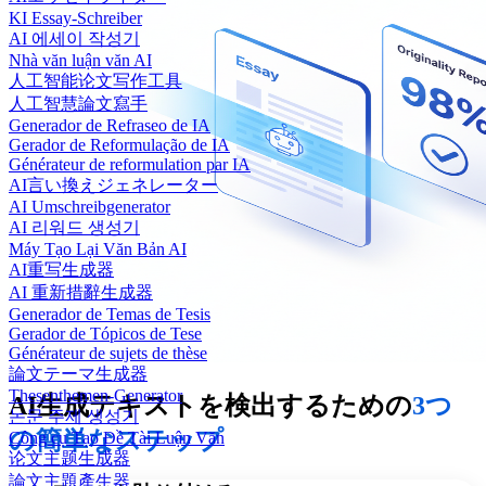
KI Essay-Schreiber
AI 에세이 작성기
Nhà văn luận văn AI
人工智能论文写作工具
人工智慧論文寫手
Generador de Refraseo de IA
Gerador de Reformulação de IA
Générateur de reformulation par IA
AI言い換えジェネレーター
AI Umschreibgenerator
AI 리워드 생성기
Máy Tạo Lại Văn Bản AI
AI重写生成器
AI 重新措辭生成器
Generador de Temas de Tesis
Gerador de Tópicos de Tese
Générateur de sujets de thèse
論文テーマ生成器
Thesenthemen-Generator
AI生成テキストを検出するための
3つ
논문 주제 생성기
の簡単なステップ
Công cụ Tạo Đề Tài Luận Văn
论文主题生成器
論文主題產生器