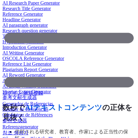
AI Research Paper Generator
Research Title Generator
Reference Generator
Headline Generator
AI paragraph generator
Research question generator
Thesis paragraph generator
Hypothesis generator
Introduction Generator
AI Writing Generator
OSCOLA Reference Generator
Reference List Generator
Plagiarism Report Generator
AI Reword Generator
AI Bullet Point Generator
AI Legal Writing Generator
Shorten Essay Generator
ログイン
新規登録
参考文献生成器
Generador de Referencias
数秒で
AIテキストコンテンツ
の正体を
Gerador de Referências
Générateur de Références
見抜く
参照生成器
Referenzgenerator
信頼される研究者、教育者、作家による正当性の保
참조 생성기