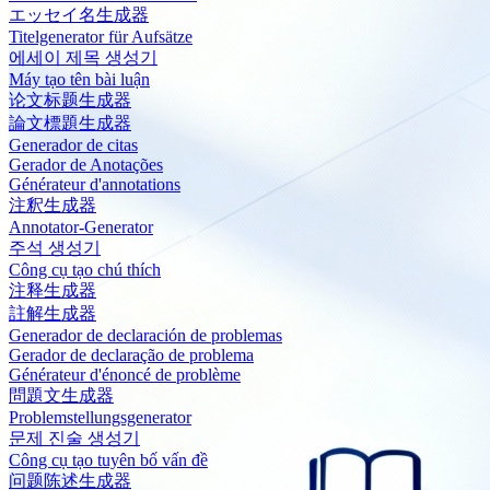
エッセイ名生成器
Titelgenerator für Aufsätze
에세이 제목 생성기
Máy tạo tên bài luận
论文标题生成器
論文標題生成器
Generador de citas
Gerador de Anotações
Générateur d'annotations
注釈生成器
Annotator-Generator
주석 생성기
Công cụ tạo chú thích
注释生成器
註解生成器
Generador de declaración de problemas
Gerador de declaração de problema
Générateur d'énoncé de problème
問題文生成器
Problemstellungsgenerator
문제 진술 생성기
Công cụ tạo tuyên bố vấn đề
问题陈述生成器