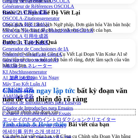
công cụ viết lại đoạn văn.
Gerador de Referências OSCOLA
Générateur de Références OSCOLA
Bước 2: Chọn Chế Độ Viết Lại
OSCOLA引用生成器
OSCOLA-Zitationsgenerator
OSCOLA 참조 생성기
Chọn giữa việc Làm sạch Ngữ pháp, Đơn giản hóa Văn bản hoặc
Mở rộng Nội dung để phù hợp với nhu cầu viết của bạn.
Công Cụ Tạo Tài Liệu Tham Khảo OSCOLA
OSCOLA 引用生成器
Bước 3: Tạo Kết Quả
OSCOLA 引用生成器
Generador de Conclusiones de IA
Nhấn nút "viết lại", và Công Cụ Viết Lại Đoạn Văn Koke AI sẽ
Gerador de Conclusão com IA
ngay lập tức tạo ra một phiên bản rõ ràng, được làm sạch của văn
Générateur de conclusion AI
bản của bạn.
AI結論ジェネレーター
KI Abschlussgenerator
Viết Lại Đoạn Văn Ngay
AI 결론 생성기
Máy Tạo Kết Luận AI
Chỉnh sửa ngay lập tức
bất kỳ đoạn văn
AI 结论生成器
AI 結論生成器
nào để cải thiện độ rõ ràng
Creador de Introducciones para Ensayos
Criador de Introduções para Ensaios
✨
Người chỉnh sửa đoạn văn
Créateur d'Introduction pour Essais
エッセイのためのイントロダクションクリエイター
Tinh chỉnh & Hoàn thiện
Bài viết của bạn
Einführungsgenerator für Essays
에세이를 위한 소개 생성기
Cải thiện bài viết của bạn với Công cụ Chỉnh sửa Đoạn Văn bằng
Người Tạo Giới Thiệu cho Bài Tiết