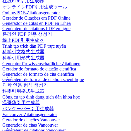
在线PDF引用生成器
オンラインPDF引用生成ツール
Online-PDF-Zitationsgenerator
Gerador de Citações em PDF Online
Generador de Citas en PDF en Línea
Générateur de citations PDF en ligne
온라인 PDF 인용 생성기
線上PDF引用生成器
Trình tạo trích dẫn PDF trực tuyến
科学引文格式生成器
科学引用形式生成器
Generator für wissenschaftliche Zitationen
Gerador de formato de citação científica
Generador de formato de cita científica
Générateur de format de citation scientifique
과학 인용 형식 생성기
科學引用格式生成器
Công cụ tạo định dạng trích dẫn khoa học
温哥华引用生成器
バンクーバー引用生成器
Vancouver-Zitationsgenerator
Gerador de citações Vancouver
Generador de citas Vancouver
Générateur de citations Vancouver