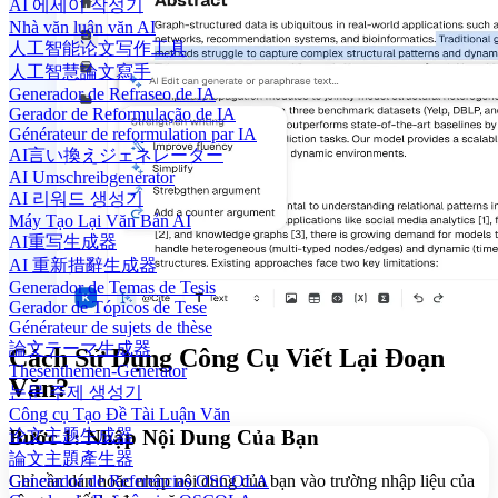
AI 에세이 작성기
Nhà văn luận văn AI
人工智能论文写作工具
人工智慧論文寫手
Generador de Refraseo de IA
Gerador de Reformulação de IA
Générateur de reformulation par IA
AI言い換えジェネレーター
AI Umschreibgenerator
AI 리워드 생성기
Máy Tạo Lại Văn Bản AI
AI重写生成器
AI 重新措辭生成器
Generador de Temas de Tesis
Gerador de Tópicos de Tese
Générateur de sujets de thèse
論文テーマ生成器
Cách Sử Dụng Công Cụ Viết Lại Đoạn
Thesenthemen-Generator
Văn?
논문 주제 생성기
Công cụ Tạo Đề Tài Luận Văn
论文主题生成器
Bước 1: Nhập Nội Dung Của Bạn
論文主題產生器
Chỉ cần dán hoặc nhập nội dung của bạn vào trường nhập liệu của
Generador de Referencias OSCOLA