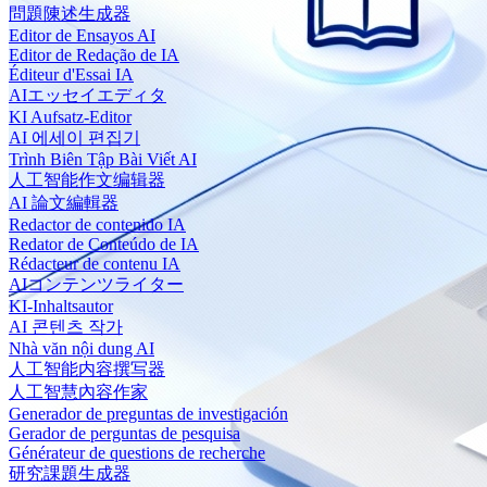
問題陳述生成器
Editor de Ensayos AI
Editor de Redação de IA
Éditeur d'Essai IA
AIエッセイエディタ
KI Aufsatz-Editor
AI 에세이 편집기
Trình Biên Tập Bài Viết AI
人工智能作文编辑器
AI 論文編輯器
Redactor de contenido IA
Redator de Conteúdo de IA
Rédacteur de contenu IA
AIコンテンツライター
KI-Inhaltsautor
AI 콘텐츠 작가
Nhà văn nội dung AI
人工智能内容撰写器
人工智慧內容作家
Generador de preguntas de investigación
Gerador de perguntas de pesquisa
Générateur de questions de recherche
研究課題生成器