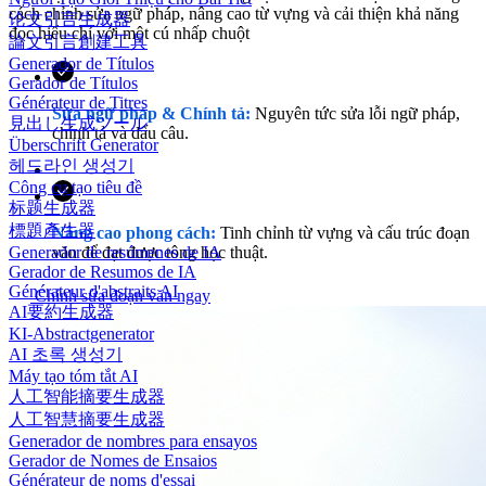
cách chỉnh sửa ngữ pháp, nâng cao từ vựng và cải thiện khả năng
论文引言生成器
đọc hiểu chỉ với một cú nhấp chuột
論文引言創建工具
Generador de Títulos
Gerador de Títulos
Générateur de Titres
Sửa ngữ pháp & Chính tả:
Nguyên tức sửa lỗi ngữ pháp,
見出し生成ツール
chính tả và dấu câu.
Überschrift Generator
헤드라인 생성기
Công cụ tạo tiêu đề
标题生成器
標題產生器
Nâng cao phong cách:
Tinh chỉnh từ vựng và cấu trúc đoạn
văn để đạt được tông học thuật.
Generador de resúmenes de IA
Gerador de Resumos de IA
Générateur d'abstraits AI
Chỉnh sửa đoạn văn ngay
AI要約生成器
KI-Abstractgenerator
AI 초록 생성기
Máy tạo tóm tắt AI
人工智能摘要生成器
人工智慧摘要生成器
Generador de nombres para ensayos
Gerador de Nomes de Ensaios
Générateur de noms d'essai