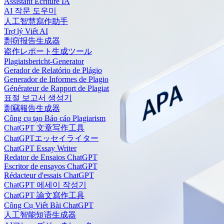
Assistant Écriture IA
AI 작문 도우미
人工智慧寫作助手
Trợ lý Viết AI
剽窃报告生成器
盗作レポート生成ツール
Plagiatsbericht-Generator
Gerador de Relatório de Plágio
Generador de Informes de Plagio
Générateur de Rapport de Plagiat
표절 보고서 생성기
剽竊報告生成器
Công cụ tạo Báo cáo Plagiarism
ChatGPT 文章写作工具
ChatGPTエッセイライター
ChatGPT Essay Writer
Redator de Ensaios ChatGPT
Escritor de ensayos ChatGPT
Rédacteur d'essais ChatGPT
ChatGPT 에세이 작성기
ChatGPT 論文寫作工具
Công Cụ Viết Bài ChatGPT
人工智能短语生成器