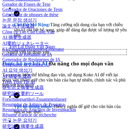
Gerador de Frases de Tese
Generador de Oraciones de Tesis
Générateur de phrases de thèse
논문 문장 생성기
Chế Độ Mở Rộng:
Tăng cường nội dung của bạn với chiều
論文句子生成器
sâu và chi tiết bổ sung, giúp dễ dàng đạt được số lượng từ yêu
Công cụ Tạo Câu Luận Văn
cầu.
AI 摘要生成器
AI要約ジェネレーター
Viết Lại Đoạn Văn Ngay
KI-Zusammenfassungs-Generator
✨
Người viết lại đoạn văn
Gerador de Resumos de IA
Generador de Resúmenes de IA
Được hỗ trợ bởi AI
Đa năng cho mọi đoạn văn
Générateur de Résumé AI
AI 요약 생성기
Tạo ra các biến thể không đạo văn, sử dụng Koke AI để viết lại
AI 摘要生成器
đoạn văn nhằm giữ cho văn bản của bạn tự nhiên, chính xác và phù
Trình Tóm Tắt AI
hợp với học thuật
研究论文摘要生成器
研究論文要約ツール
Forschungsartikel-Zusammenfasser
Resumidor de Artigos de Pesquisa
Viết lại thông minh:
Hiểu ý nghĩa để giữ cho văn bản của
Resumidor de Artículos de Investigación
bạn là xác thực.
Résumé d'article de recherche
연구 논문 요약기
研究論文摘要生成器