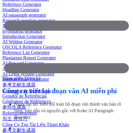
Reference Generator
Headline Generator
AI paragraph generator
Research question generator
Thesis paragraph generator
Hypothesis generator
Introduction Generator
AI Writing Generator
OSCOLA Reference Generator
Reference List Generator
Plagiarism Report Generator
AI Reword Generator
AI Bullet Point Generator
AI Legal Writing Generator
Đăng nhập
Đăng ký
Shorten Essay Generator
参考文献生成器
Công cụ viết lại đoạn văn AI miễn phí
Generador de Referencias
Gerador de Referências
Générateur de Références
Ngay lập tức biến đổi toàn bộ đoạn văn thành văn bản rõ
参照生成器
ràng, hấp dẫn và nguyên gốc với Koke AI Paragraph
Referenzgenerator
Rewriter.
참조 생성기
Công Cụ Tạo Tài Liệu Tham Khảo
參考文獻生成器