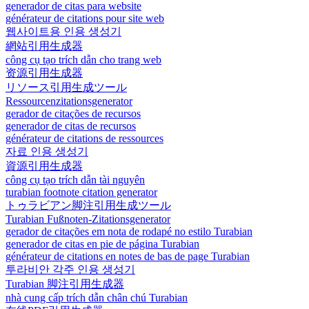
generador de citas para website
générateur de citations pour site web
웹사이트용 인용 생성기
網站引用生成器
công cụ tạo trích dẫn cho trang web
资源引用生成器
リソース引用生成ツール
Ressourcenzitationsgenerator
gerador de citações de recursos
generador de citas de recursos
générateur de citations de ressources
자료 인용 생성기
資源引用生成器
công cụ tạo trích dẫn tài nguyên
turabian footnote citation generator
トゥラビアン脚注引用生成ツール
Turabian Fußnoten-Zitationsgenerator
gerador de citações em nota de rodapé no estilo Turabian
generador de citas en pie de página Turabian
générateur de citations en notes de bas de page Turabian
투라비안 각주 인용 생성기
Turabian 脚注引用生成器
nhà cung cấp trích dẫn chân chú Turabian