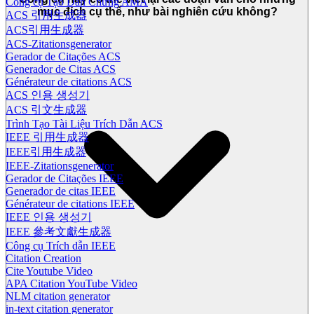
Công cụ Tạo Dẫn Chứng AMA
mục đích cụ thể, như bài nghiên cứu không?
ACS 引用生成器
ACS引用生成器
ACS-Zitationsgenerator
Gerador de Citações ACS
Generador de Citas ACS
Générateur de citations ACS
ACS 인용 생성기
ACS 引文生成器
Trình Tạo Tài Liệu Trích Dẫn ACS
IEEE 引用生成器
IEEE引用生成器
IEEE-Zitationsgenerator
Gerador de Citações IEEE
Generador de citas IEEE
Générateur de citations IEEE
IEEE 인용 생성기
IEEE 參考文獻生成器
Công cụ Trích dẫn IEEE
Citation Creation
Cite Youtube Video
APA Citation YouTube Video
NLM citation generator
in-text citation generator