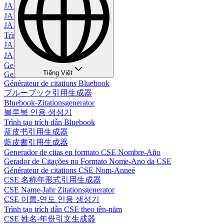
JAMA引用生成器
JAMA Zitationsgenerator
JAMA 인용 생성기
Trình tạo trích dẫn JAMA
JAMA 引用生成器
JAMA 引用生成器
Generador de Citas Bluebook
Tiếng Việt
Gerador de Citações Bluebook
Générateur de citations Bluebook
ブルーブック引用生成器
Bluebook-Zitationsgenerator
블루북 인용 생성기
Trình tạo trích dẫn Bluebook
蓝皮书引用生成器
藍皮書引用生成器
Generador de citas en formato CSE Nombre-Año
Gerador de Citações no Formato Nome-Ano da CSE
Générateur de citations CSE Nom-Anneé
CSE 名称年形式引用生成器
CSE Name-Jahr Zitationsgenerator
CSE 이름-연도 인용 생성기
Trình tạo trích dẫn CSE theo tên-năm
CSE 姓名-年份引文生成器