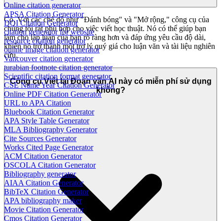
Online citation generator
APSA Citation Generator
Có. Với các chế độ như "Đánh bóng" và "Mở rộng," công cụ của
DOI Citation Generator
chúng tôi rất phù hợp cho việc viết học thuật. Nó có thể giúp bạn
citation generator for website
làm cho lập luận của bạn rõ ràng hơn và đáp ứng yêu cầu độ dài,
resource citation generator
khiến nó trở thành một trợ lý quý giá cho luận văn và tài liệu nghiên
online image citation generator
cứu.
Vancouver citation generator
turabian footnote citation generator
Scientific citation format generator
Công cụ Viết lại Đoạn văn AI này có miễn phí sử dụng
CSE Name Year Citation Generator
không?
Online PDF Citation Generator
URL to APA Citation
Bluebook Citation Generator
APA Style Table Generator
MLA Bibliography Generator
Cite Sources Generator
Works Cited Page Generator
ACM Citation Generator
OSCOLA Citation Generator
Bibliography generator
AIAA Citation Generator
BibTeX Citation Generator
APA bibliography maker
Movie Citation Generator
Cmos Citation Generator