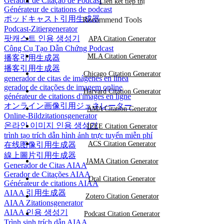
Gerador de Citação de Podcast
Liên kết tiếp thị
Générateur de citations de podcast
ポッドキャスト引用生成器
Recommend Tools
Podcast-Zitiergenerator
팟캐스트 인용 생성기
APA Citation Generator
Công Cụ Tạo Dẫn Chứng Podcast
MLA Citation Generator
播客引用生成器
播客引用生成器
Chicago Citation Generator
generador de citas de imágenes en línea
gerador de citações de imagem online
Harvard Citation Generator
générateur de citations d'images en ligne
オンライン画像引用ジェネレーター
AMA Citation Generator
Online-Bildzitationsgenerator
온라인 이미지 인용 생성기
IEEE Citation Generator
trình tạo trích dẫn hình ảnh trực tuyến miễn phí
ACS Citation Generator
在线图像引用生成器
線上圖片引用生成器
JAMA Citation Generator
Generador de Citas AIAA
Gerador de Citações AIAA
Oral Citation Generator
Générateur de citations AIAA
AIAA 引用生成器
Zotero Citation Generator
AIAA Zitationsgenerator
AIAA 인용 생성기
Podcast Citation Generator
Trình sinh trích dẫn AIAA