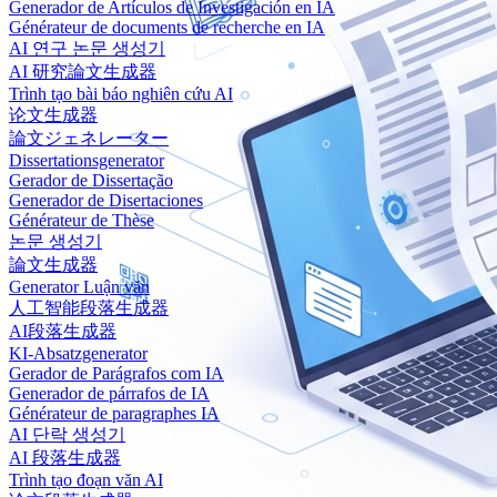
Generador de Artículos de Investigación en IA
Générateur de documents de recherche en IA
AI 연구 논문 생성기
AI 研究論文生成器
Trình tạo bài báo nghiên cứu AI
论文生成器
論文ジェネレーター
Dissertationsgenerator
Gerador de Dissertação
Generador de Disertaciones
Générateur de Thèse
논문 생성기
論文生成器
Generator Luận văn
人工智能段落生成器
AI段落生成器
KI-Absatzgenerator
Gerador de Parágrafos com IA
Generador de párrafos de IA
Générateur de paragraphes IA
AI 단락 생성기
AI 段落生成器
Trình tạo đoạn văn AI