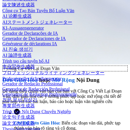
論文陳述生成器
Công cụ Tạo Bản Tuyên Bố Luận Văn
AI 论断生成器
AIステートメントジェネレーター
KI-Aussagengenerator
Gerador de Declarações de IA
Generador de Declaraciones de IA
Générateur de déclarations IA
AI 진술 생성기
AI 論證生成器
Trình tạo câu tuyên bố AI
专业写作生成器
✨
Công Cụ Viết Lại Đoạn Văn
プロフェッショナルライティングジェネレーター
Professioneller Schreibgenerator
Đơn Giản Hóa
hoặc
Mở Rộng
Nội Dung
Gerador de Redação Profissional
Generador de Redacción Profesional
Dễ dàng điều chỉnh văn bản của bạn với Công Cụ Viết Lại Đoạn
Générateur de Rédaction Professionnelle
Văn, đơn giản hóa các ý tưởng phức tạp hoặc mở rộng chi tiết để
전문 문서 작성기
phù hợp với các bài luận, báo cáo hoặc luận văn nghiên cứu
專業寫作生成器
Trình Tạo Nội Dung Chuyên Nghiệp
论文句子生成器
Chế Độ Đơn Giản Hóa:
Biến các đoạn văn dài, phức tạp
論文文の生成器
thành văn bản rõ ràng và cô đọng.
Thesis-Satzgenerator