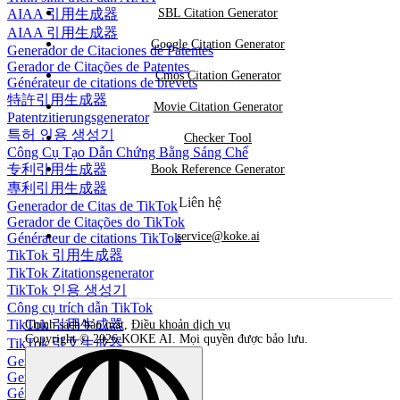
AIAA 引用生成器
SBL Citation Generator
AIAA 引用生成器
Google Citation Generator
Generador de Citaciones de Patentes
Gerador de Citações de Patentes
Cmos Citation Generator
Générateur de citations de brevets
特許引用生成器
Movie Citation Generator
Patentzitierungsgenerator
특허 인용 생성기
Checker Tool
Công Cụ Tạo Dẫn Chứng Bằng Sáng Chế
专利引用生成器
Book Reference Generator
專利引用生成器
Liên hệ
Generador de Citas de TikTok
Gerador de Citações do TikTok
service@koke.ai
Générateur de citations TikTok
TikTok 引用生成器
TikTok Zitationsgenerator
TikTok 인용 생성기
Công cụ trích dẫn TikTok
TikTok 引用生成器
Chính sách bảo mật
,
Điều khoản dịch vụ
Copyright © 2026 KOKE AI. Mọi quyền được bảo lưu.
TikTok 引文生成器
Generador de Citas JAMA
Gerador de Citações JAMA
Générateur de citations JAMA