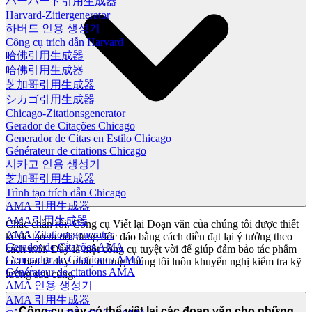
ハーバード引用生成器
Harvard-Zitiergenerator
하버드 인용 생성기
Công cụ trích dẫn Harvard
哈佛引用生成器
哈佛引用生成器
芝加哥引用生成器
シカゴ引用生成器
Chicago-Zitationsgenerator
Gerador de Citações Chicago
Generador de Citas en Estilo Chicago
Générateur de citations Chicago
시카고 인용 생성기
芝加哥引用生成器
Trình tạo trích dẫn Chicago
AMA 引用生成器
AMA引用生成器
Chắc chắn rồi. Công cụ Viết lại Đoạn văn của chúng tôi được thiết
AMA Zitationsgenerator
kế để tạo ra nội dung độc đáo bằng cách diễn đạt lại ý tưởng theo
Gerador de Citações AMA
cách mới. Đây là một công cụ tuyệt vời để giúp đảm bảo tác phẩm
Generador de Citaciones AMA
của bạn là duy nhất, nhưng chúng tôi luôn khuyến nghị kiểm tra kỹ
Générateur de citations AMA
lưỡng sau cùng.
AMA 인용 생성기
AMA 引用生成器
Công cụ này có thể viết lại các đoạn văn cho những