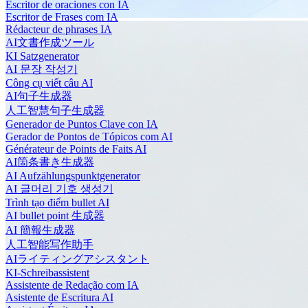
Escritor de oraciones con IA
Escritor de Frases com IA
Rédacteur de phrases IA
AI文書作成ツール
KI Satzgenerator
AI 문장 작성기
Công cụ viết câu AI
AI句子生成器
人工智慧句子生成器
Generador de Puntos Clave con IA
Gerador de Pontos de Tópicos com AI
Générateur de Points de Faits AI
AI箇条書き生成器
AI Aufzählungspunktgenerator
AI 글머리 기호 생성기
Trình tạo điểm bullet AI
AI bullet point 生成器
AI 簡報生成器
人工智能写作助手
AIライティングアシスタント
KI-Schreibassistent
Assistente de Redação com IA
Asistente de Escritura AI