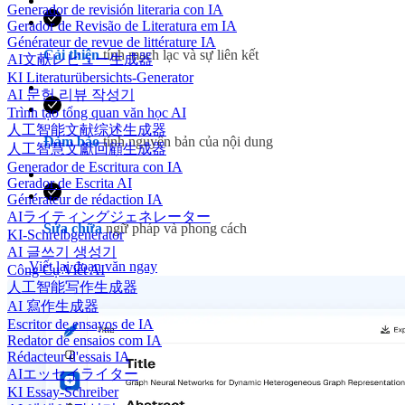
Generador de revisión literaria con IA
Gerador de Revisão de Literatura em IA
Générateur de revue de littérature IA
Cải thiện
tính mạch lạc và sự liên kết
AI文献レビュー生成器
KI Literaturübersichts-Generator
AI 문헌 리뷰 작성기
Trình tạo tổng quan văn học AI
人工智能文献综述生成器
Đảm bảo
tính nguyên bản của nội dung
人工智慧文獻回顧生成器
Generador de Escritura con IA
Gerador de Escrita AI
Générateur de rédaction IA
AIライティングジェネレーター
Sửa chữa
ngữ pháp và phong cách
KI-Schreibgenerator
AI 글쓰기 생성기
Viết lại đoạn văn ngay
Công Cụ Viết AI
人工智能写作生成器
AI 寫作生成器
Escritor de ensayos de IA
Redator de ensaios com IA
Rédacteur d'essais IA
AIエッセイライター
KI Essay-Schreiber