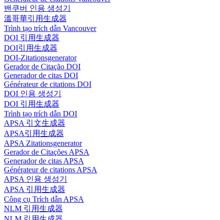
밴쿠버 인용 생성기
溫哥華引用生成器
Trình tạo trích dẫn Vancouver
DOI 引用生成器
DOI引用生成器
DOI-Zitationsgenerator
Gerador de Citação DOI
Generador de citas DOI
Générateur de citations DOI
DOI 인용 생성기
DOI 引用生成器
Trình tạo trích dẫn DOI
APSA 引文生成器
APSA引用生成器
APSA Zitationsgenerator
Gerador de Citações APSA
Generador de citas APSA
Générateur de citations APSA
APSA 인용 생성기
APSA 引用生成器
Công cụ Trích dẫn APSA
NLM 引用生成器
NLM 引用生成器