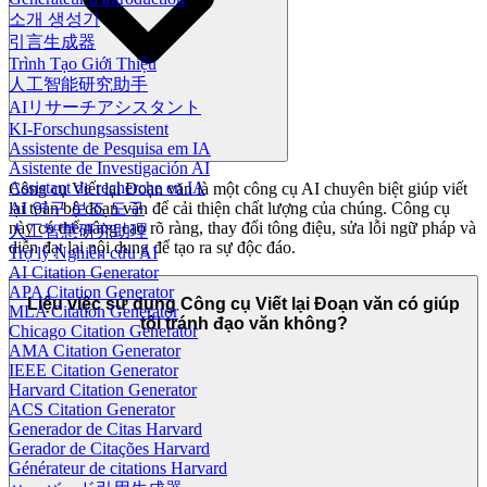
소개 생성기
引言生成器
Trình Tạo Giới Thiệu
人工智能研究助手
AIリサーチアシスタント
KI-Forschungsassistent
Assistente de Pesquisa em IA
Asistente de Investigación AI
Assistant de recherche en IA
Công cụ Viết lại Đoạn văn là một công cụ AI chuyên biệt giúp viết
lại toàn bộ đoạn văn để cải thiện chất lượng của chúng. Công cụ
AI 연구 보조 도구
này có thể nâng cao rõ ràng, thay đổi tông điệu, sửa lỗi ngữ pháp và
人工智慧研究助理
diễn đạt lại nội dung để tạo ra sự độc đáo.
Trợ lý Nghiên cứu AI
AI Citation Generator
APA Citation Generator
Liệu việc sử dụng Công cụ Viết lại Đoạn văn có giúp
MLA Citation Generator
tôi tránh đạo văn không?
Chicago Citation Generator
AMA Citation Generator
IEEE Citation Generator
Harvard Citation Generator
ACS Citation Generator
Generador de Citas Harvard
Gerador de Citações Harvard
Générateur de citations Harvard