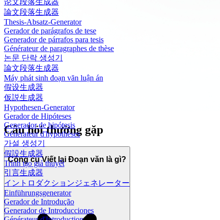
论文段落生成器
論文段落生成器
Thesis-Absatz-Generator
Gerador de parágrafos de tese
Generador de párrafos para tesis
Générateur de paragraphes de thèse
논문 단락 생성기
論文段落生成器
Máy phát sinh đoạn văn luận án
假设生成器
仮説生成器
Hypothesen-Generator
Gerador de Hipóteses
Generador de hipótesis
Câu hỏi thường gặp
Générateur d'hypothèses
가설 생성기
假設生成器
Công cụ Viết lại Đoạn văn là gì?
Trình tạo giả thuyết
引言生成器
イントロダクションジェネレーター
Einführungsgenerator
Gerador de Introdução
Generador de Introducciones
Générateur d'Introduction