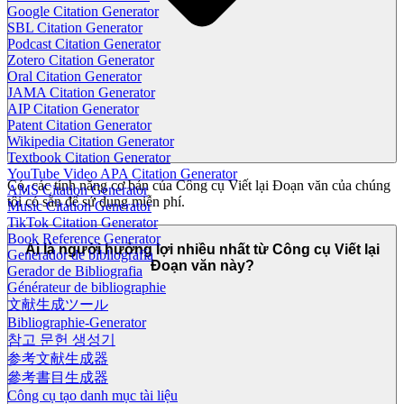
Google Citation Generator
SBL Citation Generator
Podcast Citation Generator
Zotero Citation Generator
Oral Citation Generator
JAMA Citation Generator
AIP Citation Generator
Patent Citation Generator
Wikipedia Citation Generator
Textbook Citation Generator
YouTube Video APA Citation Generator
Có, các tính năng cơ bản của Công cụ Viết lại Đoạn văn của chúng
AMS Citation Generator
tôi có sẵn để sử dụng miễn phí.
Music Citation Generator
TikTok Citation Generator
Book Reference Generator
Ai là người hưởng lợi nhiều nhất từ Công cụ Viết lại
Generador de bibliografía
Đoạn văn này?
Gerador de Bibliografia
Générateur de bibliographie
文献生成ツール
Bibliographie-Generator
참고 문헌 생성기
参考文献生成器
參考書目生成器
Công cụ tạo danh mục tài liệu