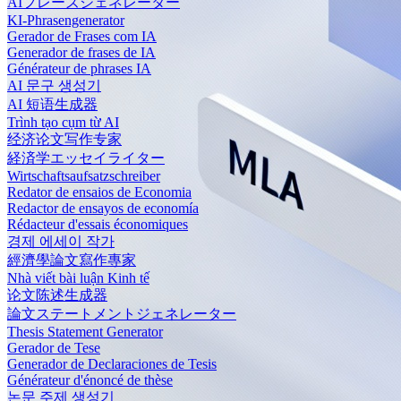
AIフレーズジェネレーター
KI-Phrasengenerator
Gerador de Frases com IA
Generador de frases de IA
Générateur de phrases IA
AI 문구 생성기
AI 短语生成器
Trình tạo cụm từ AI
经济论文写作专家
経済学エッセイライター
Wirtschaftsaufsatzschreiber
Redator de ensaios de Economia
Redactor de ensayos de economía
Rédacteur d'essais économiques
경제 에세이 작가
經濟學論文寫作專家
Nhà viết bài luận Kinh tế
论文陈述生成器
論文ステートメントジェネレーター
Thesis Statement Generator
Gerador de Tese
Generador de Declaraciones de Tesis
Générateur d'énoncé de thèse
논문 주제 생성기