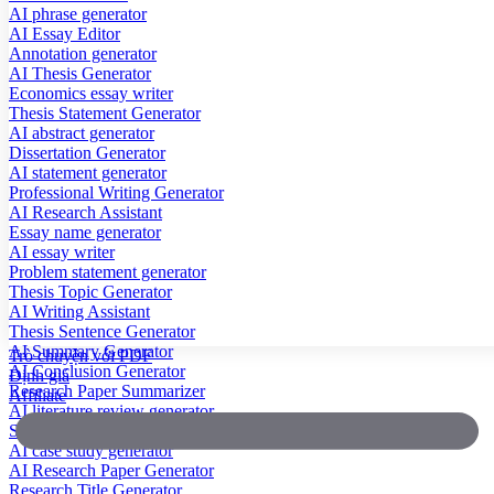
AI phrase generator
AI Essay Editor
Annotation generator
AI Thesis Generator
Economics essay writer
Thesis Statement Generator
AI abstract generator
Dissertation Generator
AI statement generator
Professional Writing Generator
AI Research Assistant
Essay name generator
AI essay writer
Problem statement generator
Thesis Topic Generator
AI Writing Assistant
Thesis Sentence Generator
AI Summary Generator
Trò chuyện với PDF
AI Conclusion Generator
Định giá
Research Paper Summarizer
Affiliate
AI literature review generator
Scientific Paper Summarizer
AI case study generator
AI Research Paper Generator
Research Title Generator