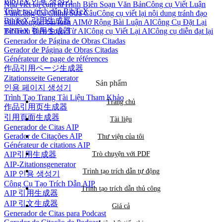
BibTeX 인용 생성기
Nhà viết lại cụm từ
Trình Biên Soạn Văn Bản
Công cụ Viết Luận
Trình tạo trích dẫn BibTeX
Văn
Công Cụ Chỉnh Sửa Câu
Công cụ viết lại nội dung tránh đạo
BibTeX 引用生成器
văn
Rút ngắn bài luận AI
Mở Rộng Bài Luận AI
Công Cụ Đặt Lại
BibTeX 引用生成器
Từ
Trình Biên Soạn Từ AI
Công cụ Viết Lại AI
Công cụ diễn đạt lại
Generador de Página de Obras Citadas
Gerador de Página de Obras Citadas
Générateur de page de références
作品引用ページ生成器
Zitationsseite Generator
Sản phẩm
인용 페이지 생성기
Trình Tạo Trang Tài Liệu Tham Khảo
Trang chủ
作品引用页生成器
引用頁面生成器
Tài liệu
Generador de Citas AIP
Gerador de Citações AIP
Thư viện của tôi
Générateur de citations AIP
AIP引用生成器
Trò chuyện với PDF
AIP-Zitationsgenerator
Trình tạo trích dẫn tự động
AIP 인용 생성기
Công Cụ Tạo Trích Dẫn AIP
Trình tạo trích dẫn thủ công
AIP 引用生成器
AIP 引文生成器
Giá cả
Generador de Citas para Podcast