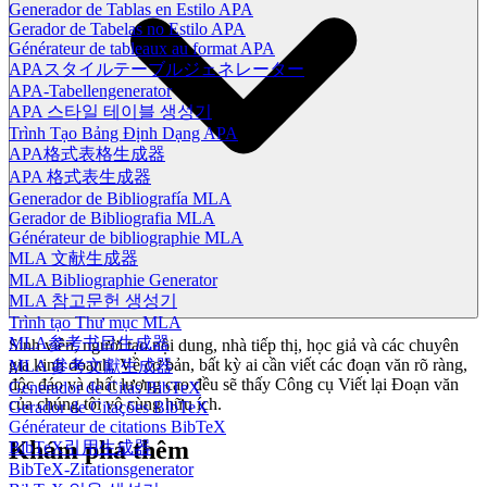
Generador de Tablas en Estilo APA
Gerador de Tabelas no Estilo APA
Générateur de tableaux au format APA
APAスタイルテーブルジェネレーター
APA-Tabellengenerator
APA 스타일 테이블 생성기
Trình Tạo Bảng Định Dạng APA
APA格式表格生成器
APA 格式表生成器
Generador de Bibliografía MLA
Gerador de Bibliografia MLA
Générateur de bibliographie MLA
MLA 文献生成器
MLA Bibliographie Generator
MLA 참고문헌 생성기
Trình tạo Thư mục MLA
MLA参考书目生成器
Sinh viên, người tạo nội dung, nhà tiếp thị, học giả và các chuyên
gia kinh doanh. Về cơ bản, bất kỳ ai cần viết các đoạn văn rõ ràng,
MLA 參考文獻生成器
độc đáo và chất lượng cao đều sẽ thấy Công cụ Viết lại Đoạn văn
Generador de Citas BibTeX
của chúng tôi vô cùng hữu ích.
Gerador de Citações BibTeX
Générateur de citations BibTeX
Khám phá thêm
BibTeX引用生成器
BibTeX-Zitationsgenerator