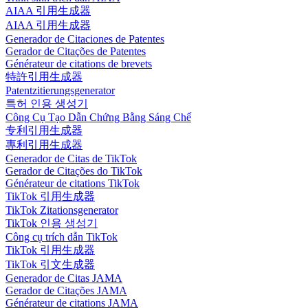
AIAA 引用生成器
AIAA 引用生成器
Generador de Citaciones de Patentes
Gerador de Citações de Patentes
Générateur de citations de brevets
特許引用生成器
Patentzitierungsgenerator
특허 인용 생성기
Công Cụ Tạo Dẫn Chứng Bằng Sáng Chế
专利引用生成器
專利引用生成器
Generador de Citas de TikTok
Gerador de Citações do TikTok
Générateur de citations TikTok
TikTok 引用生成器
TikTok Zitationsgenerator
TikTok 인용 생성기
Công cụ trích dẫn TikTok
TikTok 引用生成器
TikTok 引文生成器
Generador de Citas JAMA
Gerador de Citações JAMA
Générateur de citations JAMA