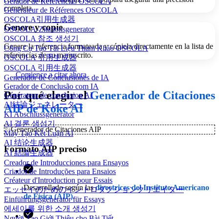
Gerador de Referências OSCOLA
completa.
Générateur de Références OSCOLA
OSCOLA引用生成器
Genere y copie
OSCOLA-Zitationsgenerator
OSCOLA 참조 생성기
Genere la referencia formateada y cópiela directamente en la lista de
Công Cụ Tạo Tài Liệu Tham Khảo OSCOLA
referencias de su manuscrito.
OSCOLA 引用生成器
OSCOLA 引用生成器
Comience a citar ahora
Generador de Conclusiones de IA
Gerador de Conclusão com IA
Por qué elegir el
Generador de Citaciones
Générateur de conclusion AI
AI結論ジェネレーター
AIP de Koke AI
KI Abschlussgenerator
AI 결론 생성기
✨
Generador de Citaciones AIP
Máy Tạo Kết Luận AI
AI 结论生成器
Formato AIP preciso
AI 結論生成器
Creador de Introducciones para Ensayos
Criador de Introduções para Ensaios
Créateur d'Introduction pour Essais
Desarrollado según las
directrices del Instituto Americano
エッセイのためのイントロダクションクリエイター
de Física (AIP)
.
Einführungsgenerator für Essays
에세이를 위한 소개 생성기
Người Tạo Giới Thiệu cho Bài Tiết