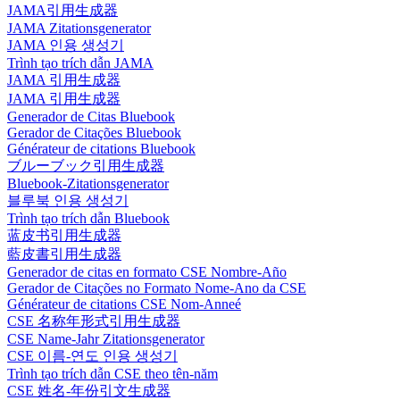
JAMA引用生成器
JAMA Zitationsgenerator
JAMA 인용 생성기
Trình tạo trích dẫn JAMA
JAMA 引用生成器
JAMA 引用生成器
Generador de Citas Bluebook
Gerador de Citações Bluebook
Générateur de citations Bluebook
ブルーブック引用生成器
Bluebook-Zitationsgenerator
블루북 인용 생성기
Trình tạo trích dẫn Bluebook
蓝皮书引用生成器
藍皮書引用生成器
Generador de citas en formato CSE Nombre-Año
Gerador de Citações no Formato Nome-Ano da CSE
Générateur de citations CSE Nom-Anneé
CSE 名称年形式引用生成器
CSE Name-Jahr Zitationsgenerator
CSE 이름-연도 인용 생성기
Trình tạo trích dẫn CSE theo tên-năm
CSE 姓名-年份引文生成器