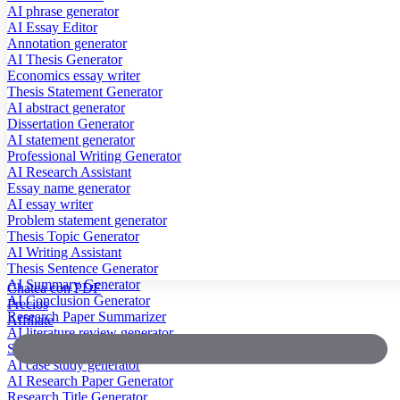
AI phrase generator
AI Essay Editor
Annotation generator
AI Thesis Generator
Economics essay writer
Thesis Statement Generator
AI abstract generator
Dissertation Generator
AI statement generator
Professional Writing Generator
AI Research Assistant
Essay name generator
AI essay writer
Problem statement generator
Thesis Topic Generator
AI Writing Assistant
Thesis Sentence Generator
AI Summary Generator
Chatea con PDF
AI Conclusion Generator
Precios
Research Paper Summarizer
Affiliate
AI literature review generator
Scientific Paper Summarizer
AI case study generator
AI Research Paper Generator
Research Title Generator