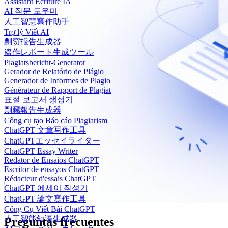
Assistant Écriture IA
AI 작문 도우미
人工智慧寫作助手
Trợ lý Viết AI
剽窃报告生成器
盗作レポート生成ツール
Plagiatsbericht-Generator
Gerador de Relatório de Plágio
Generador de Informes de Plagio
Générateur de Rapport de Plagiat
표절 보고서 생성기
剽竊報告生成器
Công cụ tạo Báo cáo Plagiarism
ChatGPT 文章写作工具
ChatGPTエッセイライター
ChatGPT Essay Writer
Redator de Ensaios ChatGPT
Escritor de ensayos ChatGPT
Rédacteur d'essais ChatGPT
ChatGPT 에세이 작성기
ChatGPT 論文寫作工具
Công Cụ Viết Bài ChatGPT
人工智能短语生成器
Preguntas frecuentes