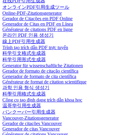
在线PDF引用生成器
オンラインPDF引用生成ツール
Online-PDF-Zitationsgenerator
Gerador de Citações em PDF Online
Generador de Citas en PDF en Línea
Générateur de citations PDF en ligne
온라인 PDF 인용 생성기
線上PDF引用生成器
Trình tạo trích dẫn PDF trực tuyến
科学引文格式生成器
科学引用形式生成器
Generator für wissenschaftliche Zitationen
Gerador de formato de citação científica
Generador de formato de cita científica
Générateur de format de citation scientifique
과학 인용 형식 생성기
科學引用格式生成器
Công cụ tạo định dạng trích dẫn khoa học
温哥华引用生成器
バンクーバー引用生成器
Vancouver-Zitationsgenerator
Gerador de citações Vancouver
Generador de citas Vancouver
Générateur de citations Vancouver