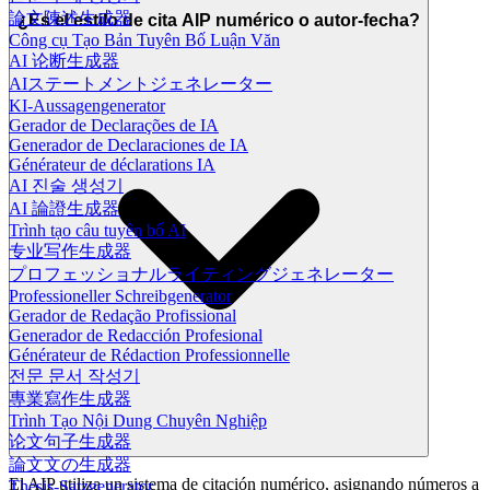
論文陳述生成器
¿Es el estilo de cita AIP numérico o autor-fecha?
Công cụ Tạo Bản Tuyên Bố Luận Văn
AI 论断生成器
AIステートメントジェネレーター
KI-Aussagengenerator
Gerador de Declarações de IA
Generador de Declaraciones de IA
Générateur de déclarations IA
AI 진술 생성기
AI 論證生成器
Trình tạo câu tuyên bố AI
专业写作生成器
プロフェッショナルライティングジェネレーター
Professioneller Schreibgenerator
Gerador de Redação Profissional
Generador de Redacción Profesional
Générateur de Rédaction Professionnelle
전문 문서 작성기
專業寫作生成器
Trình Tạo Nội Dung Chuyên Nghiệp
论文句子生成器
論文文の生成器
El AIP utiliza un sistema de citación numérico, asignando números a
Thesis-Satzgenerator