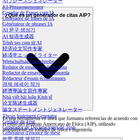
AIフレーズジェネレーター
KI-Phrasengenerator
Gerador de Frases com IA
¿Qué es un generador de citas AIP?
Generador de frases de IA
Générateur de phrases IA
AI 문구 생성기
AI 短语生成器
Trình tạo cụm từ AI
经济论文写作专家
経済学エッセイライター
Wirtschaftsaufsatzschreiber
Redator de ensaios de Economia
Redactor de ensayos de economía
Rédacteur d'essais économiques
경제 에세이 작가
經濟學論文寫作專家
Nhà viết bài luận Kinh tế
论文陈述生成器
論文ステートメントジェネレーター
Thesis Statement Generator
Es una herramienta en línea que formatea referencias de acuerdo con
Gerador de Tese
el estilo del Instituto Americano de Física (AIP), utilizado
Generador de Declaraciones de Tesis
ampliamente en trabajos de física e ingeniería.
Générateur d'énoncé de thèse
논문 주제 생성기