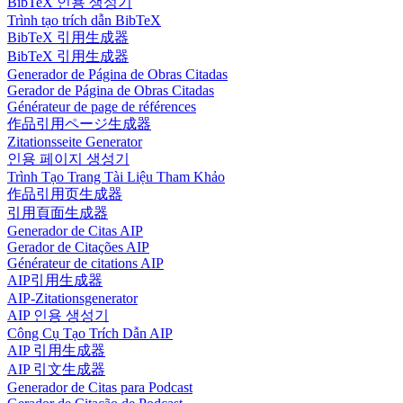
BibTeX 인용 생성기
Trình tạo trích dẫn BibTeX
BibTeX 引用生成器
BibTeX 引用生成器
Generador de Página de Obras Citadas
Gerador de Página de Obras Citadas
Générateur de page de références
作品引用ページ生成器
Zitationsseite Generator
인용 페이지 생성기
Trình Tạo Trang Tài Liệu Tham Khảo
作品引用页生成器
引用頁面生成器
Generador de Citas AIP
Gerador de Citações AIP
Générateur de citations AIP
AIP引用生成器
AIP-Zitationsgenerator
AIP 인용 생성기
Công Cụ Tạo Trích Dẫn AIP
AIP 引用生成器
AIP 引文生成器
Generador de Citas para Podcast