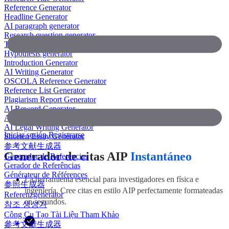
Reference Generator
Headline Generator
AI paragraph generator
Research question generator
Thesis paragraph generator
Hypothesis generator
Introduction Generator
AI Writing Generator
OSCOLA Reference Generator
Reference List Generator
Plagiarism Report Generator
AI Reword Generator
AI Bullet Point Generator
AI Legal Writing Generator
Iniciar sesión
Registrarse
Shorten Essay Generator
参考文献生成器
Generador de citas AIP
Instantáneo
Generador de Referencias
Gerador de Referências
Générateur de Références
La herramienta esencial para investigadores en física e
参照生成器
ingeniería. Cree citas en estilo AIP perfectamente formateadas
Referenzgenerator
en segundos.
참조 생성기
Công Cụ Tạo Tài Liệu Tham Khảo
參考文獻生成器