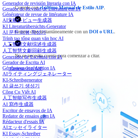
Generador de revisión literaria con IA
Cumple con
el último Manual de Estilo AIP
.
Gerador de Revisão de Literatura em IA
Générateur de revue de littérature IA
AI文献レビュー生成器
KI Literaturübersichts-Generator
Genere citas instantáneamente con un
DOI o URL
.
AI 문헌 리뷰 작성기
Trình tạo tổng quan văn học AI
人工智能文献综述生成器
人工智慧文獻回顧生成器
No se necesita cuenta para comenzar a citar.
Generador de Escritura con IA
Gerador de Escrita AI
Générateur de rédaction IA
Generar cita AIP
AIライティングジェネレーター
KI-Schreibgenerator
AI 글쓰기 생성기
Công Cụ Viết AI
人工智能写作生成器
AI 寫作生成器
Escritor de ensayos de IA
Redator de ensaios com IA
Rédacteur d'essais IA
AIエッセイライター
KI Essay-Schreiber