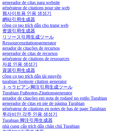
generador de citas para website
générateur de citations pour site web
웹사이트용 인용 생성기
網站引用生成器
công cụ tạo trích dẫn cho trang web
资源引用生成器
リソース引用生成ツール
Ressourcenzitationsgenerator
gerador de citações de recursos
generador de citas de recursos
générateur de citations de ressources
자료 인용 생성기
資源引用生成器
công cụ tạo trích dẫn tài nguyên
turabian footnote citation generator
トゥラビアン脚注引用生成ツール
Turabian Fußnoten-Zitationsgenerator
gerador de citações em nota de rodapé no estilo Turabian
generador de citas en pie de página Turabian
générateur de citations en notes de bas de page Turabian
투라비안 각주 인용 생성기
Turabian 脚注引用生成器
nhà cung cấp trích dẫn chân chú Turabian