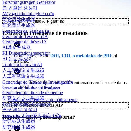
Forschungsfragen-Generator
연구 질문 생성기
Máy tạo câu hỏi nghiên cứu
研究问题生成器
✨
Generador de citas AIP gratuito
研究問題生成器
Generador de Tesis de IA
Extracción inteligente de metadatos
Gerador de Tese com IA
Générateur de thèses IA
AI論文生成器
KI-Dissertationsgenerator
Obtiene detalles de
DOI, URL o metadatos de PDF
al
AI 논문 생성기
instante.
Trình tạo luận văn AI
人工智能论文生成器
人工智慧論文生成器
Generador de Títulos de Investigación
Impulsado por algoritmos de IA entrenados en bases de datos
Gerador de Títulos de Pesquisa
académicas verificadas.
Générateur de titres de recherche
研究タイトル生成器
Generar referencias automáticamente
Forschungstitel-Generator
✨
Mejor Generador de Citas AIP
연구 제목 생성기
Generator Tiêu Đề Nghiên Cứu
Rápido y Listo para Exportar
研究标题生成器
研究標題生成器