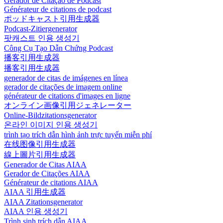
Gerador de Citação de Podcast
Générateur de citations de podcast
ポッドキャスト引用生成器
Podcast-Zitiergenerator
팟캐스트 인용 생성기
Công Cụ Tạo Dẫn Chứng Podcast
播客引用生成器
播客引用生成器
generador de citas de imágenes en línea
gerador de citações de imagem online
générateur de citations d'images en ligne
オンライン画像引用ジェネレーター
Online-Bildzitationsgenerator
온라인 이미지 인용 생성기
trình tạo trích dẫn hình ảnh trực tuyến miễn phí
在线图像引用生成器
線上圖片引用生成器
Generador de Citas AIAA
Gerador de Citações AIAA
Générateur de citations AIAA
AIAA 引用生成器
AIAA Zitationsgenerator
AIAA 인용 생성기
Trình sinh trích dẫn AIAA