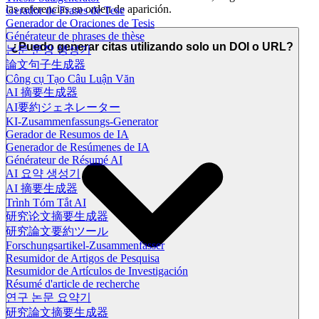
las referencias en orden de aparición.
Gerador de Frases de Tese
Generador de Oraciones de Tesis
Générateur de phrases de thèse
¿Puedo generar citas utilizando solo un DOI o URL?
논문 문장 생성기
論文句子生成器
Công cụ Tạo Câu Luận Văn
AI 摘要生成器
AI要約ジェネレーター
KI-Zusammenfassungs-Generator
Gerador de Resumos de IA
Generador de Resúmenes de IA
Générateur de Résumé AI
AI 요약 생성기
AI 摘要生成器
Trình Tóm Tắt AI
研究论文摘要生成器
研究論文要約ツール
Forschungsartikel-Zusammenfasser
Resumidor de Artigos de Pesquisa
Resumidor de Artículos de Investigación
Résumé d'article de recherche
연구 논문 요약기
研究論文摘要生成器