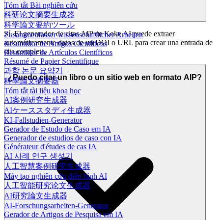
Tóm tắt Bài nghiên cứu
科研论文摘要生成器
科学論文要約ツール
Sí. El generador de citas AIP de Koke AI puede extraer
Zusammenfasser wissenschaftlicher Arbeiten
automáticamente datos de un DOI o URL para crear una entrada de
Resumidor de Artigos Científicos
cita completa.
Resumidor de Artículos Científicos
Résumé de Papier Scientifique
과학 논문 요약기
¿Puedo citar un libro o un sitio web en formato AIP?
科學論文摘要器
Tóm tắt tài liệu khoa học
AI案例研究生成器
AIケーススタディ生成器
KI-Fallstudien-Generator
Gerador de Estudo de Caso em IA
Generador de estudios de caso con IA
Générateur d'études de cas IA
AI 사례 연구 생성기
人工智慧案例研究生成器
Máy tạo nghiên cứu điển hình AI
人工智能研究论文生成器
AI研究論文生成器
AI-Forschungsarbeiten-Generator
Gerador de Artigos de Pesquisa em IA