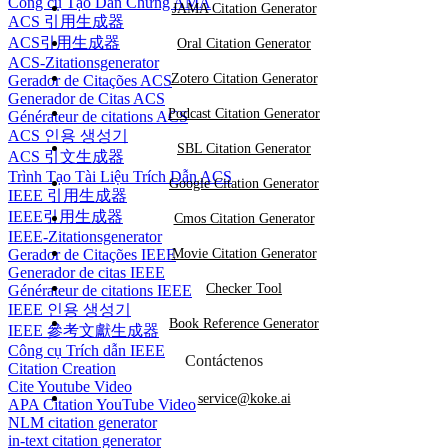
Công cụ Tạo Dẫn Chứng AMA
JAMA Citation Generator
ACS 引用生成器
ACS引用生成器
Oral Citation Generator
ACS-Zitationsgenerator
Zotero Citation Generator
Gerador de Citações ACS
Generador de Citas ACS
Podcast Citation Generator
Générateur de citations ACS
ACS 인용 생성기
SBL Citation Generator
ACS 引文生成器
Trình Tạo Tài Liệu Trích Dẫn ACS
Google Citation Generator
IEEE 引用生成器
IEEE引用生成器
Cmos Citation Generator
IEEE-Zitationsgenerator
Gerador de Citações IEEE
Movie Citation Generator
Generador de citas IEEE
Checker Tool
Générateur de citations IEEE
IEEE 인용 생성기
Book Reference Generator
IEEE 參考文獻生成器
Công cụ Trích dẫn IEEE
Contáctenos
Citation Creation
Cite Youtube Video
service@koke.ai
APA Citation YouTube Video
NLM citation generator
in-text citation generator