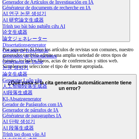
Generador de Artículos de Investigación en IA
Générateur de documents de recherche en IA
AI 연구 논문 생성기
AI 研究論文生成器
Trình tạo bài báo nghiên cứu AI
论文生成器
論文ジェネレーター
Dissertationsgenerator
Por supuesto. Si bien los artículos de revistas son comunes, nuestro
Gerador de Dissertação
generador también admite una amplia variedad de otros tipos de
Generador de Disertaciones
fuentes, incluidos libros, actas de conferencias y sitios web.
Générateur de Thèse
Simplemente seleccione el tipo de fuente apropiada.
논문 생성기
論文生成器
Generator Luận văn
¿Qué pasa si la cita generada automáticamente tiene
人工智能段落生成器
un error?
AI段落生成器
KI-Absatzgenerator
Gerador de Parágrafos com IA
Generador de párrafos de IA
Générateur de paragraphes IA
AI 단락 생성기
AI 段落生成器
Trình tạo đoạn văn AI