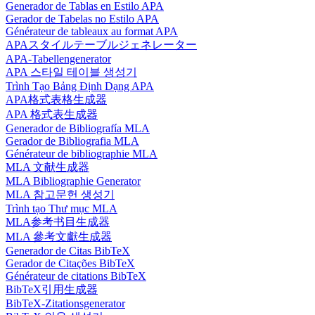
Generador de Tablas en Estilo APA
Gerador de Tabelas no Estilo APA
Générateur de tableaux au format APA
APAスタイルテーブルジェネレーター
APA-Tabellengenerator
APA 스타일 테이블 생성기
Trình Tạo Bảng Định Dạng APA
APA格式表格生成器
APA 格式表生成器
Generador de Bibliografía MLA
Gerador de Bibliografia MLA
Générateur de bibliographie MLA
MLA 文献生成器
MLA Bibliographie Generator
MLA 참고문헌 생성기
Trình tạo Thư mục MLA
MLA参考书目生成器
MLA 參考文獻生成器
Generador de Citas BibTeX
Gerador de Citações BibTeX
Générateur de citations BibTeX
BibTeX引用生成器
BibTeX-Zitationsgenerator