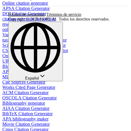
Online citation generator
APSA Citation Generator
DOI Citation Generator
Política de privacidad
,
Términos de servicio
citation generator for website
Copyright © 2026 KOKE AI. Todos los derechos reservados.
resource citation generator
online image citation generator
Vancouver citation generator
turabian footnote citation generator
Scientific citation format generator
CSE Name Year Citation Generator
Online PDF Citation Generator
URL to APA Citation
Bluebook Citation Generator
APA Style Table Generator
MLA Bibliography Generator
Español
Cite Sources Generator
Works Cited Page Generator
ACM Citation Generator
OSCOLA Citation Generator
Bibliography generator
AIAA Citation Generator
BibTeX Citation Generator
APA bibliography maker
Movie Citation Generator
Cmos Citation Generator