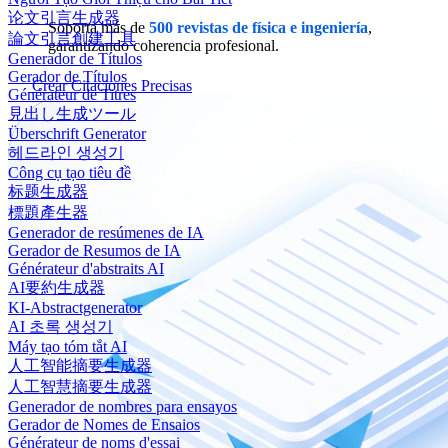
论文引言生成器
Soporta más de
500 revistas de física e ingeniería
,
論文引言創建工具
garantizando coherencia profesional.
Generador de Títulos
Gerador de Títulos
Crear Citaciones Precisas
Générateur de Titres
見出し生成ツール
Überschrift Generator
헤드라인 생성기
Công cụ tạo tiêu đề
标题生成器
標題產生器
Generador de resúmenes de IA
Gerador de Resumos de IA
Générateur d'abstraits AI
AI要約生成器
KI-Abstractgenerator
AI 초록 생성기
Máy tạo tóm tắt AI
人工智能摘要生成器
人工智慧摘要生成器
Generador de nombres para ensayos
Gerador de Nomes de Ensaios
Générateur de noms d'essai