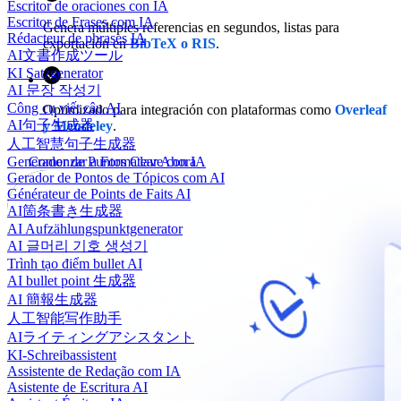
Escritor de oraciones con IA
Escritor de Frases com IA
Genera múltiples referencias en segundos, listas para
Rédacteur de phrases IA
exportación en
BibTeX o RIS
.
AI文書作成ツール
KI Satzgenerator
AI 문장 작성기
Công cụ viết câu AI
Optimizado para integración con plataformas como
Overleaf
AI句子生成器
y Mendeley
.
人工智慧句子生成器
Comenzar a Formatear Ahora
Generador de Puntos Clave con IA
Gerador de Pontos de Tópicos com AI
Générateur de Points de Faits AI
AI箇条書き生成器
AI Aufzählungspunktgenerator
AI 글머리 기호 생성기
Trình tạo điểm bullet AI
AI bullet point 生成器
AI 簡報生成器
人工智能写作助手
AIライティングアシスタント
KI-Schreibassistent
Assistente de Redação com IA
Asistente de Escritura AI