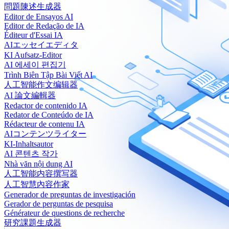
問題陳述生成器
Editor de Ensayos AI
Editor de Redação de IA
Éditeur d'Essai IA
AIエッセイエディタ
KI Aufsatz-Editor
AI 에세이 편집기
Trình Biên Tập Bài Viết AI
人工智能作文编辑器
AI 論文編輯器
Redactor de contenido IA
Redator de Conteúdo de IA
Rédacteur de contenu IA
AIコンテンツライター
KI-Inhaltsautor
AI 콘텐츠 작가
Nhà văn nội dung AI
人工智能内容撰写器
人工智慧內容作家
Generador de preguntas de investigación
Gerador de perguntas de pesquisa
Générateur de questions de recherche
研究課題生成器