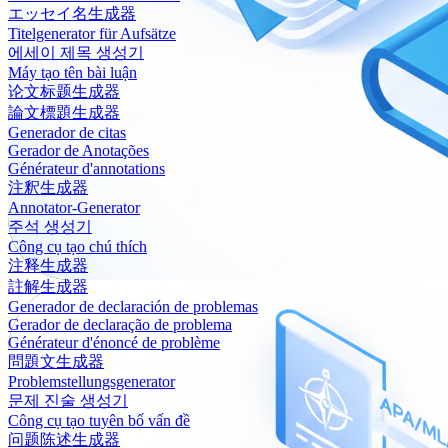
エッセイ名生成器
Titelgenerator für Aufsätze
에세이 제목 생성기
Máy tạo tên bài luận
论文标题生成器
論文標題生成器
Generador de citas
Gerador de Anotações
Générateur d'annotations
注釈生成器
Annotator-Generator
주석 생성기
Công cụ tạo chú thích
注释生成器
註解生成器
Generador de declaración de problemas
Gerador de declaração de problema
Générateur d'énoncé de problème
問題文生成器
Problemstellungsgenerator
문제 진술 생성기
Công cụ tạo tuyên bố vấn đề
问题陈述生成器