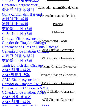
ハーバード引用生成器
Harvard-Zitiergenerator
Generador automático de citas
하버드 인용 생성기
Công cụ trích dẫn Harvard
Generador manual de citas
哈佛引用生成器
哈佛引用生成器
Precios
芝加哥引用生成器
Afiliados
シカゴ引用生成器
Chicago-Zitationsgenerator
Recommend Tools
Gerador de Citações Chicago
Generador de Citas en Estilo Chicago
APA Citation Generator
Générateur de citations Chicago
시카고 인용 생성기
MLA Citation Generator
芝加哥引用生成器
Trình tạo trích dẫn Chicago
Chicago Citation Generator
AMA 引用生成器
AMA引用生成器
Harvard Citation Generator
AMA Zitationsgenerator
AMA Citation Generator
Gerador de Citações AMA
Generador de Citaciones AMA
IEEE Citation Generator
Générateur de citations AMA
AMA 인용 생성기
ACS Citation Generator
AMA 引用生成器