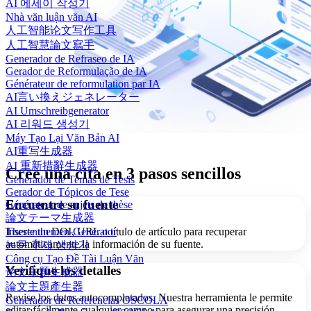
AI 에세이 작성기
Nhà văn luận văn AI
人工智能论文写作工具
人工智慧論文寫手
Generador de Refraseo de IA
Gerador de Reformulação de IA
Générateur de reformulation par IA
AI言い換えジェネレーター
AI Umschreibgenerator
AI 리워드 생성기
Máy Tạo Lại Văn Bản AI
AI重写生成器
AI 重新措辭生成器
Cree una cita en 3 pasos sencillos
Generador de Temas de Tesis
Gerador de Tópicos de Tese
Encuentre su fuente
Générateur de sujets de thèse
論文テーマ生成器
Inserte un DOI, URL o título de artículo para recuperar
Thesenthemen-Generator
automáticamente la información de su fuente.
논문 주제 생성기
Công cụ Tạo Đề Tài Luận Văn
Verifique los detalles
论文主题生成器
論文主題產生器
Revise los datos autocompletados. Nuestra herramienta le permite
Generador de Referencias OSCOLA
editar fácilmente cualquier campo para asegurar una precisión