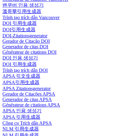
밴쿠버 인용 생성기
溫哥華引用生成器
Trình tạo trích dẫn Vancouver
DOI 引用生成器
DOI引用生成器
DOI-Zitationsgenerator
Gerador de Citação DOI
Generador de citas DOI
Générateur de citations DOI
DOI 인용 생성기
DOI 引用生成器
Trình tạo trích dẫn DOI
APSA 引文生成器
APSA引用生成器
APSA Zitationsgenerator
Gerador de Citações APSA
Generador de citas APSA
Générateur de citations APSA
APSA 인용 생성기
APSA 引用生成器
Công cụ Trích dẫn APSA
NLM 引用生成器
NLM 引用生成器