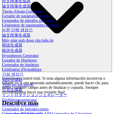
论文段落生成器
論文段落生成器
Thesis-Absatz-Generator
Gerador de parágrafos de tese
Generador de párrafos para tesis
Générateur de paragraphes de thèse
논문 단락 생성기
論文段落生成器
Máy phát sinh đoạn văn luận án
假设生成器
仮説生成器
Hypothesen-Generator
Gerador de Hipóteses
Generador de hipótesis
Générateur d'hypothèses
가설 생성기
Usted tiene control total. Si nota alguna información incorrecta o
假設生成器
faltante en la cita generada automáticamente, puede hacer clic para
Trình tạo giả thuyết
editar cualquier campo antes de finalizar y copiarla. Siempre
引言生成器
recomendamos hacer una revisión final.
イントロダクションジェネレーター
Einführungsgenerator
Descubre más
Gerador de Introdução
Generador de Introducciones
Générateur d'Introduction
Generador de bibliografía APA
Generador de Citaciones