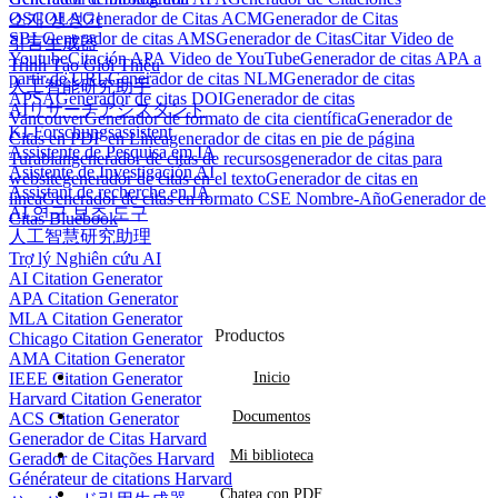
OSCOLA
Generador de Citas ACM
Generador de Citas
소개 생성기
SBL
Generador de citas AMS
Generador de Citas
Citar Video de
引言生成器
Youtube
Citación APA Video de YouTube
Generador de citas APA a
Trình Tạo Giới Thiệu
partir de URL
Generador de citas NLM
Generador de citas
人工智能研究助手
APSA
Generador de citas DOI
Generador de citas
AIリサーチアシスタント
Vancouver
Generador de formato de cita científica
Generador de
KI-Forschungsassistent
Citas en PDF en Línea
generador de citas en pie de página
Assistente de Pesquisa em IA
Turabian
generador de citas de recursos
generador de citas para
Asistente de Investigación AI
website
generador de citas en el texto
Generador de citas en
Assistant de recherche en IA
línea
Generador de citas en formato CSE Nombre-Año
Generador de
AI 연구 보조 도구
Citas Bluebook
人工智慧研究助理
Trợ lý Nghiên cứu AI
AI Citation Generator
APA Citation Generator
MLA Citation Generator
Productos
Chicago Citation Generator
AMA Citation Generator
IEEE Citation Generator
Inicio
Harvard Citation Generator
Documentos
ACS Citation Generator
Generador de Citas Harvard
Mi biblioteca
Gerador de Citações Harvard
Générateur de citations Harvard
Chatea con PDF