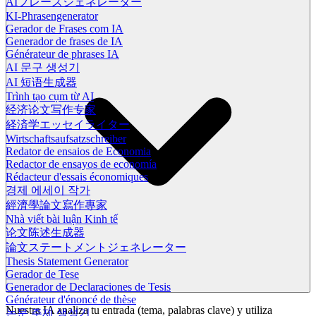
AIフレーズジェネレーター
KI-Phrasengenerator
Gerador de Frases com IA
Generador de frases de IA
Générateur de phrases IA
AI 문구 생성기
AI 短语生成器
Trình tạo cụm từ AI
经济论文写作专家
経済学エッセイライター
Wirtschaftsaufsatzschreiber
Redator de ensaios de Economia
Redactor de ensayos de economía
Rédacteur d'essais économiques
경제 에세이 작가
經濟學論文寫作專家
Nhà viết bài luận Kinh tế
论文陈述生成器
論文ステートメントジェネレーター
Thesis Statement Generator
Gerador de Tese
Generador de Declaraciones de Tesis
Générateur d'énoncé de thèse
Nuestra IA analiza tu entrada (tema, palabras clave) y utiliza
논문 주제 생성기