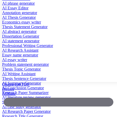
AI phrase generator
AI Essay Editor
Annotation generator
AI Thesis Generator
Economics essay writer
Thesis Statement Generator
AI abstract generator
Dissertation Generator
AI statement generator
Professional Writing Generator
AI Research Assistant
Essay name generator
AI essay writer
Problem statement generator
Thesis Topic Generator
AI Writing Assistant
Thesis Sentence Generator
AI Summary Generator
Chatea con PDF
AI Conclusion Generator
Precios
Research Paper Summarizer
Affiliate
AI literature review generator
Scientific Paper Summarizer
AI case study generator
AI Research Paper Generator
Research Title Generator