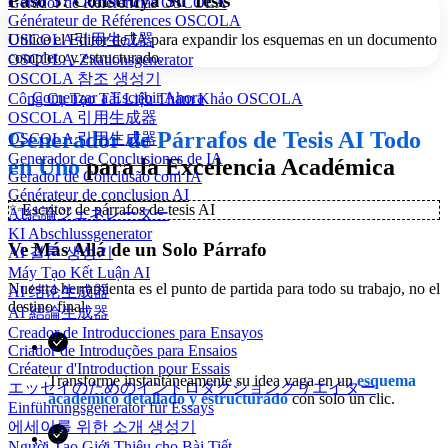
Paso 3: Construya Su Tesis
Gerador de Referências OSCOLA
Générateur de Références OSCOLA
Utilice el Editor de IA para expandir los esquemas en un documento
OSCOLA引用生成器
completo y estructurado.
OSCOLA-Zitationsgenerator
OSCOLA 참조 생성기
Comenzar a Escribir Ahora
Công Cụ Tạo Tài Liệu Tham Khảo OSCOLA
OSCOLA 引用生成器
Generador de Párrafos de Tesis AI Todo
OSCOLA 引用生成器
Generador de Conclusiones de IA
en Uno
para la Excelencia Académica
Gerador de Conclusão com IA
Générateur de conclusion AI
✨
Escritor de párrafos de tesis AI
AI結論ジェネレーター
KI Abschlussgenerator
Ve Más Allá de un Solo Párrafo
AI 결론 생성기
Máy Tạo Kết Luận AI
Nuestra herramienta es el punto de partida para todo su trabajo, no el
AI 结论生成器
destino final.
AI 結論生成器
Creador de Introducciones para Ensayos
Criador de Introduções para Ensaios
Créateur d'Introduction pour Essais
Transforme instantáneamente su idea vaga en un
esquema
エッセイのためのイントロダクションクリエイター
académico detallado y estructurado
con solo un clic.
Einführungsgenerator für Essays
에세이를 위한 소개 생성기
Người Tạo Giới Thiệu cho Bài Tiết