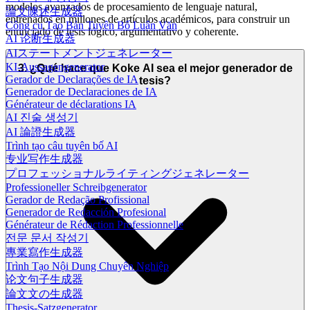
modelos avanzados de procesamiento de lenguaje natural,
論文陳述生成器
entrenados en millones de artículos académicos, para construir un
Công cụ Tạo Bản Tuyên Bố Luận Văn
enunciado de tesis lógico, argumentativo y coherente.
AI 论断生成器
AIステートメントジェネレーター
KI-Aussagengenerator
3. ¿Qué hace que Koke AI sea el mejor generador de
Gerador de Declarações de IA
tesis?
Generador de Declaraciones de IA
Générateur de déclarations IA
AI 진술 생성기
AI 論證生成器
Trình tạo câu tuyên bố AI
专业写作生成器
プロフェッショナルライティングジェネレーター
Professioneller Schreibgenerator
Gerador de Redação Profissional
Generador de Redacción Profesional
Générateur de Rédaction Professionnelle
전문 문서 작성기
專業寫作生成器
Trình Tạo Nội Dung Chuyên Nghiệp
论文句子生成器
論文文の生成器
Thesis-Satzgenerator