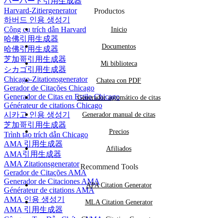
ハーバード引用生成器
Harvard-Zitiergenerator
Productos
하버드 인용 생성기
Công cụ trích dẫn Harvard
Inicio
哈佛引用生成器
Documentos
哈佛引用生成器
芝加哥引用生成器
Mi biblioteca
シカゴ引用生成器
Chicago-Zitationsgenerator
Chatea con PDF
Gerador de Citações Chicago
Generador de Citas en Estilo Chicago
Generador automático de citas
Générateur de citations Chicago
시카고 인용 생성기
Generador manual de citas
芝加哥引用生成器
Precios
Trình tạo trích dẫn Chicago
AMA 引用生成器
Afiliados
AMA引用生成器
AMA Zitationsgenerator
Recommend Tools
Gerador de Citações AMA
Generador de Citaciones AMA
APA Citation Generator
Générateur de citations AMA
AMA 인용 생성기
MLA Citation Generator
AMA 引用生成器