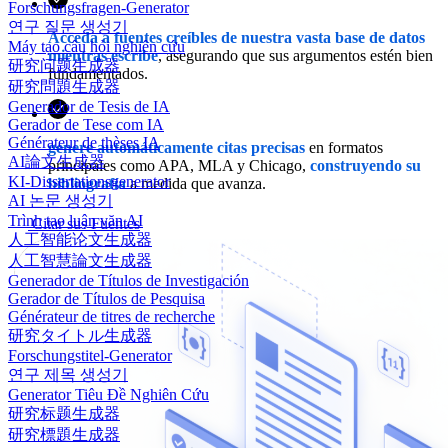
Forschungsfragen-Generator
연구 질문 생성기
Acceda a fuentes creíbles de nuestra vasta base de datos
Máy tạo câu hỏi nghiên cứu
mientras escribe
, asegurando que sus argumentos estén bien
研究问题生成器
fundamentados.
研究問題生成器
Generador de Tesis de IA
Gerador de Tese com IA
Générateur de thèses IA
genere automáticamente citas precisas
en formatos
AI論文生成器
principales como APA, MLA y Chicago,
construyendo su
KI-Dissertationsgenerator
bibliografía
a medida que avanza.
AI 논문 생성기
Trình tạo luận văn AI
Citar sus Fuentes
人工智能论文生成器
人工智慧論文生成器
Generador de Títulos de Investigación
Gerador de Títulos de Pesquisa
Générateur de titres de recherche
研究タイトル生成器
Forschungstitel-Generator
연구 제목 생성기
Generator Tiêu Đề Nghiên Cứu
研究标题生成器
研究標題生成器