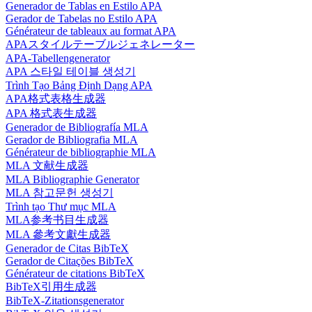
Generador de Tablas en Estilo APA
Gerador de Tabelas no Estilo APA
Générateur de tableaux au format APA
APAスタイルテーブルジェネレーター
APA-Tabellengenerator
APA 스타일 테이블 생성기
Trình Tạo Bảng Định Dạng APA
APA格式表格生成器
APA 格式表生成器
Generador de Bibliografía MLA
Gerador de Bibliografia MLA
Générateur de bibliographie MLA
MLA 文献生成器
MLA Bibliographie Generator
MLA 참고문헌 생성기
Trình tạo Thư mục MLA
MLA参考书目生成器
MLA 參考文獻生成器
Generador de Citas BibTeX
Gerador de Citações BibTeX
Générateur de citations BibTeX
BibTeX引用生成器
BibTeX-Zitationsgenerator