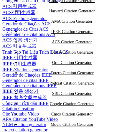
Công cụ Tạo Dẫn Chứng AMA
Chicago Citation Generator
ACS 引用生成器
Harvard Citation Generator
ACS引用生成器
ACS-Zitationsgenerator
AMA Citation Generator
Gerador de Citações ACS
Generador de Citas ACS
IEEE Citation Generator
Générateur de citations ACS
ACS 인용 생성기
ACS Citation Generator
ACS 引文生成器
Trình Tạo Tài Liệu Trích Dẫn ACS
JAMA Citation Generator
IEEE 引用生成器
Oral Citation Generator
IEEE引用生成器
IEEE-Zitationsgenerator
Zotero Citation Generator
Gerador de Citações IEEE
Generador de citas IEEE
Podcast Citation Generator
Générateur de citations IEEE
IEEE 인용 생성기
SBL Citation Generator
IEEE 參考文獻生成器
Công cụ Trích dẫn IEEE
Google Citation Generator
Citation Creation
Cite Youtube Video
Cmos Citation Generator
APA Citation YouTube Video
NLM citation generator
Movie Citation Generator
in-text citation generator