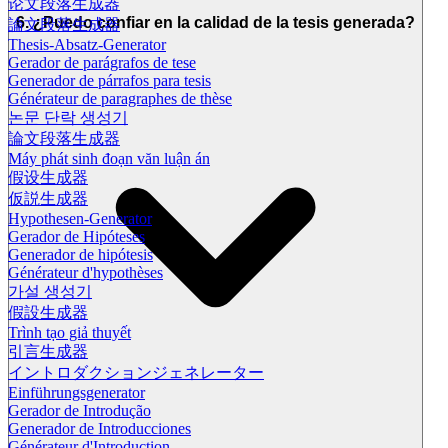
论文段落生成器
6. ¿Puedo confiar en la calidad de la tesis generada?
論文段落生成器
Thesis-Absatz-Generator
Gerador de parágrafos de tese
Generador de párrafos para tesis
Générateur de paragraphes de thèse
논문 단락 생성기
論文段落生成器
Máy phát sinh đoạn văn luận án
假设生成器
仮説生成器
Hypothesen-Generator
Gerador de Hipóteses
Generador de hipótesis
Générateur d'hypothèses
가설 생성기
假設生成器
Trình tạo giả thuyết
引言生成器
イントロダクションジェネレーター
Einführungsgenerator
Gerador de Introdução
Generador de Introducciones
Générateur d'Introduction