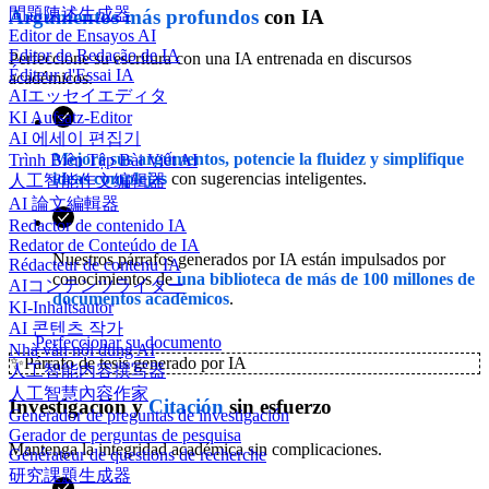
問題陳述生成器
Argumentos más profundos
con IA
Editor de Ensayos AI
Editor de Redação de IA
Perfeccione su escritura con una IA entrenada en discursos
Éditeur d'Essai IA
académicos.
AIエッセイエディタ
KI Aufsatz-Editor
AI 에세이 편집기
Mejore sus argumentos, potencie la fluidez y simplifique
Trình Biên Tập Bài Viết AI
ideas complejas
con sugerencias inteligentes.
人工智能作文编辑器
AI 論文編輯器
Redactor de contenido IA
Redator de Conteúdo de IA
Nuestros párrafos generados por IA están impulsados por
Rédacteur de contenu IA
conocimientos de
una biblioteca de más de 100 millones de
AIコンテンツライター
documentos académicos
.
KI-Inhaltsautor
AI 콘텐츠 작가
Perfeccionar su documento
Nhà văn nội dung AI
✨
Párrafo de tesis generado por IA
人工智能内容撰写器
人工智慧內容作家
Investigación y
Citación
sin esfuerzo
Generador de preguntas de investigación
Gerador de perguntas de pesquisa
Mantenga la integridad académica sin complicaciones.
Générateur de questions de recherche
研究課題生成器