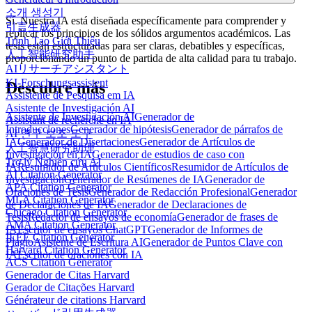
소개 생성기
Sí. Nuestra IA está diseñada específicamente para comprender y
引言生成器
replicar los principios de los sólidos argumentos académicos. Las
Trình Tạo Giới Thiệu
tesis están estructuradas para ser claras, debatibles y específicas,
人工智能研究助手
proporcionando un punto de partida de alta calidad para tu trabajo.
AIリサーチアシスタント
KI-Forschungsassistent
Descubre más
Assistente de Pesquisa em IA
Asistente de Investigación AI
Asistente de Investigación AI
Generador de
Assistant de recherche en IA
Introducciones
Generador de hipótesis
Generador de párrafos de
AI 연구 보조 도구
IA
Generador de Disertaciones
Generador de Artículos de
人工智慧研究助理
Investigación en IA
Generador de estudios de caso con
Trợ lý Nghiên cứu AI
IA
Resumidor de Artículos Científicos
Resumidor de Artículos de
AI Citation Generator
Investigación
Generador de Resúmenes de IA
Generador de
APA Citation Generator
Oraciones de Tesis
Generador de Redacción Profesional
Generador
MLA Citation Generator
de Declaraciones de IA
Generador de Declaraciones de
Chicago Citation Generator
Tesis
Redactor de ensayos de economía
Generador de frases de
AMA Citation Generator
IA
Escritor de ensayos ChatGPT
Generador de Informes de
IEEE Citation Generator
Plagio
Asistente de Escritura AI
Generador de Puntos Clave con
Harvard Citation Generator
IA
Escritor de oraciones con IA
ACS Citation Generator
Generador de Citas Harvard
Gerador de Citações Harvard
Générateur de citations Harvard