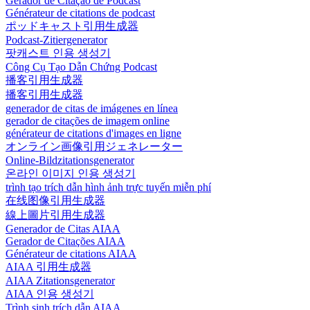
Gerador de Citação de Podcast
Générateur de citations de podcast
ポッドキャスト引用生成器
Podcast-Zitiergenerator
팟캐스트 인용 생성기
Công Cụ Tạo Dẫn Chứng Podcast
播客引用生成器
播客引用生成器
generador de citas de imágenes en línea
gerador de citações de imagem online
générateur de citations d'images en ligne
オンライン画像引用ジェネレーター
Online-Bildzitationsgenerator
온라인 이미지 인용 생성기
trình tạo trích dẫn hình ảnh trực tuyến miễn phí
在线图像引用生成器
線上圖片引用生成器
Generador de Citas AIAA
Gerador de Citações AIAA
Générateur de citations AIAA
AIAA 引用生成器
AIAA Zitationsgenerator
AIAA 인용 생성기
Trình sinh trích dẫn AIAA