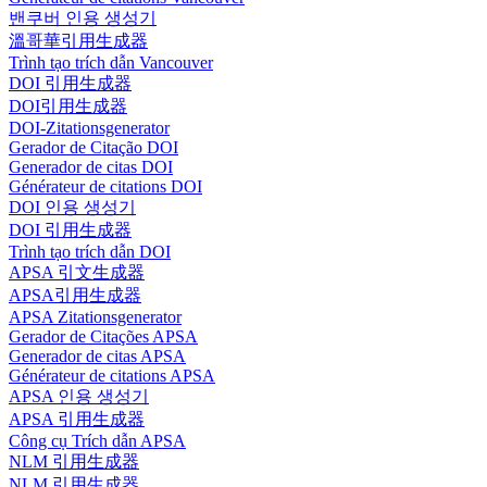
밴쿠버 인용 생성기
溫哥華引用生成器
Trình tạo trích dẫn Vancouver
DOI 引用生成器
DOI引用生成器
DOI-Zitationsgenerator
Gerador de Citação DOI
Generador de citas DOI
Générateur de citations DOI
DOI 인용 생성기
DOI 引用生成器
Trình tạo trích dẫn DOI
APSA 引文生成器
APSA引用生成器
APSA Zitationsgenerator
Gerador de Citações APSA
Generador de citas APSA
Générateur de citations APSA
APSA 인용 생성기
APSA 引用生成器
Công cụ Trích dẫn APSA
NLM 引用生成器
NLM 引用生成器