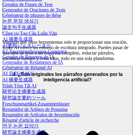
Gerador de Frases de Tese
Generador de Oraciones de Tesis
Générateur de phrases de thèse
논문 문장 생성기
論文句子生成器
Công cụ Tạo Câu Luận Văn
AI 摘要生成器
Mientras que otras herramientas solo te proporcionan una oración,
AI要約ジェネレーター
Koke AI ofrece un entorno de escritura integrado. Puedes pasar de
KI-Zusammenfassungs-Generator
una idea de tesis a un esquema completo, redactar párrafos,
Gerador de Resumos de IA
encontrar fuentes y crear citas, todo en una sola plataforma.
Generador de Resúmenes de IA
Générateur de Résumé AI
AI 요약 생성기
4. ¿Son originales los párrafos generados por la
inteligencia artificial?
AI 摘要生成器
Trình Tóm Tắt AI
研究论文摘要生成器
研究論文要約ツール
Forschungsartikel-Zusammenfasser
Resumidor de Artigos de Pesquisa
Resumidor de Artículos de Investigación
Résumé d'article de recherche
연구 논문 요약기
研究論文摘要生成器