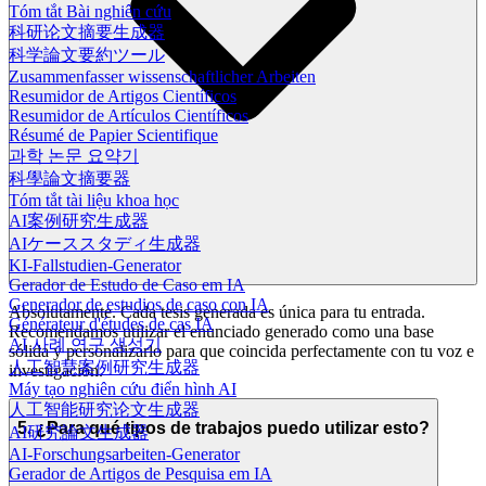
Tóm tắt Bài nghiên cứu
科研论文摘要生成器
科学論文要約ツール
Zusammenfasser wissenschaftlicher Arbeiten
Resumidor de Artigos Científicos
Resumidor de Artículos Científicos
Résumé de Papier Scientifique
과학 논문 요약기
科學論文摘要器
Tóm tắt tài liệu khoa học
AI案例研究生成器
AIケーススタディ生成器
KI-Fallstudien-Generator
Gerador de Estudo de Caso em IA
Generador de estudios de caso con IA
Absolutamente. Cada tesis generada es única para tu entrada.
Générateur d'études de cas IA
Recomendamos utilizar el enunciado generado como una base
AI 사례 연구 생성기
sólida y personalizarlo para que coincida perfectamente con tu voz e
人工智慧案例研究生成器
investigación.
Máy tạo nghiên cứu điển hình AI
人工智能研究论文生成器
5. ¿Para qué tipos de trabajos puedo utilizar esto?
AI研究論文生成器
AI-Forschungsarbeiten-Generator
Gerador de Artigos de Pesquisa em IA