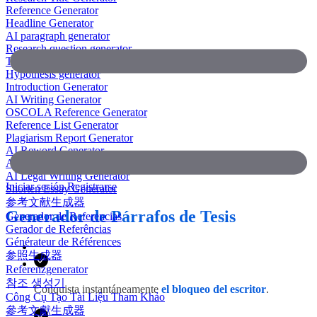
Reference Generator
Headline Generator
AI paragraph generator
Research question generator
Thesis paragraph generator
Hypothesis generator
Introduction Generator
AI Writing Generator
OSCOLA Reference Generator
Reference List Generator
Plagiarism Report Generator
AI Reword Generator
AI Bullet Point Generator
AI Legal Writing Generator
Iniciar sesión
Registrarse
Shorten Essay Generator
参考文献生成器
Generador de Párrafos de Tesis
Generador de Referencias
Gerador de Referências
Générateur de Références
参照生成器
Referenzgenerator
참조 생성기
Conquista instantáneamente
el bloqueo del escritor
.
Công Cụ Tạo Tài Liệu Tham Khảo
參考文獻生成器