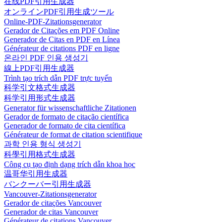
在线PDF引用生成器
オンラインPDF引用生成ツール
Online-PDF-Zitationsgenerator
Gerador de Citações em PDF Online
Generador de Citas en PDF en Línea
Générateur de citations PDF en ligne
온라인 PDF 인용 생성기
線上PDF引用生成器
Trình tạo trích dẫn PDF trực tuyến
科学引文格式生成器
科学引用形式生成器
Generator für wissenschaftliche Zitationen
Gerador de formato de citação científica
Generador de formato de cita científica
Générateur de format de citation scientifique
과학 인용 형식 생성기
科學引用格式生成器
Công cụ tạo định dạng trích dẫn khoa học
温哥华引用生成器
バンクーバー引用生成器
Vancouver-Zitationsgenerator
Gerador de citações Vancouver
Generador de citas Vancouver
Générateur de citations Vancouver