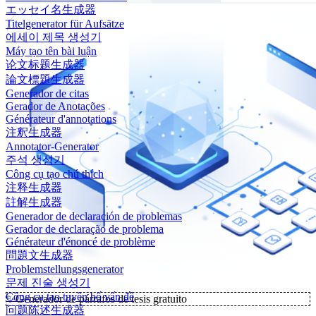
エッセイ名生成器
Titelgenerator für Aufsätze
에세이 제목 생성기
Máy tạo tên bài luận
论文标题生成器
論文標題生成器
Generador de citas
Gerador de Anotações
Générateur d'annotations
注釈生成器
Annotator-Generator
주석 생성기
Công cụ tạo chú thích
注释生成器
註解生成器
Generador de declaración de problemas
Gerador de declaração de problema
Générateur d'énoncé de problème
問題文生成器
Problemstellungsgenerator
문제 진술 생성기
Công cụ tạo tuyên bố vấn đề
✨
Generador de párrafos de tesis gratuito
问题陈述生成器