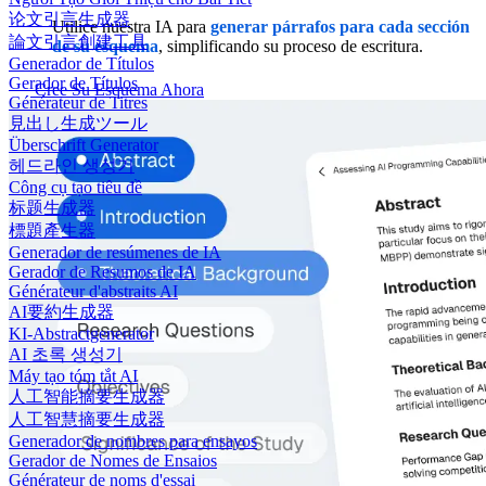
论文引言生成器
Utilice nuestra IA para
generar párrafos para cada sección
論文引言創建工具
de su esquema
, simplificando su proceso de escritura.
Generador de Títulos
Gerador de Títulos
Cree Su Esquema Ahora
Générateur de Titres
見出し生成ツール
Überschrift Generator
헤드라인 생성기
Công cụ tạo tiêu đề
标题生成器
標題產生器
Generador de resúmenes de IA
Gerador de Resumos de IA
Générateur d'abstraits AI
AI要約生成器
KI-Abstractgenerator
AI 초록 생성기
Máy tạo tóm tắt AI
人工智能摘要生成器
人工智慧摘要生成器
Generador de nombres para ensayos
Gerador de Nomes de Ensaios
Générateur de noms d'essai