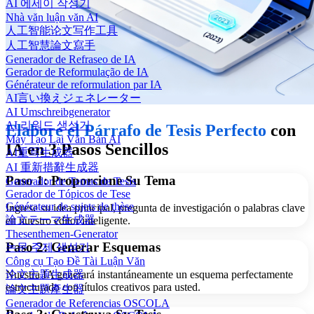
AI 에세이 작성기
Nhà văn luận văn AI
人工智能论文写作工具
人工智慧論文寫手
Generador de Refraseo de IA
Gerador de Reformulação de IA
Générateur de reformulation par IA
AI言い換えジェネレーター
AI Umschreibgenerator
AI 리워드 생성기
Elabore el Párrafo de Tesis Perfecto
con
Máy Tạo Lại Văn Bản AI
IA en 3 Pasos Sencillos
AI重写生成器
AI 重新措辭生成器
Paso 1: Proporcione Su Tema
Generador de Temas de Tesis
Gerador de Tópicos de Tese
Générateur de sujets de thèse
Ingrese su idea principal, pregunta de investigación o palabras clave
論文テーマ生成器
en nuestro editor inteligente.
Thesenthemen-Generator
Paso 2: Generar Esquemas
논문 주제 생성기
Công cụ Tạo Đề Tài Luận Văn
论文主题生成器
Nuestra IA generará instantáneamente un esquema perfectamente
estructurado con títulos creativos para usted.
論文主題產生器
Generador de Referencias OSCOLA