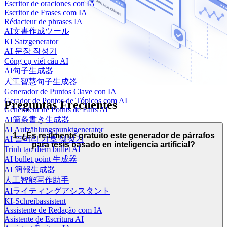
Escritor de oraciones con IA
Escritor de Frases com IA
Rédacteur de phrases IA
AI文書作成ツール
KI Satzgenerator
AI 문장 작성기
Công cụ viết câu AI
AI句子生成器
人工智慧句子生成器
Generador de Puntos Clave con IA
Gerador de Pontos de Tópicos com AI
Preguntas Frecuentes
Générateur de Points de Faits AI
AI箇条書き生成器
AI Aufzählungspunktgenerator
1. ¿Es realmente gratuito este generador de párrafos
AI 글머리 기호 생성기
para tesis basado en inteligencia artificial?
Trình tạo điểm bullet AI
AI bullet point 生成器
AI 簡報生成器
人工智能写作助手
AIライティングアシスタント
KI-Schreibassistent
Assistente de Redação com IA
Asistente de Escritura AI