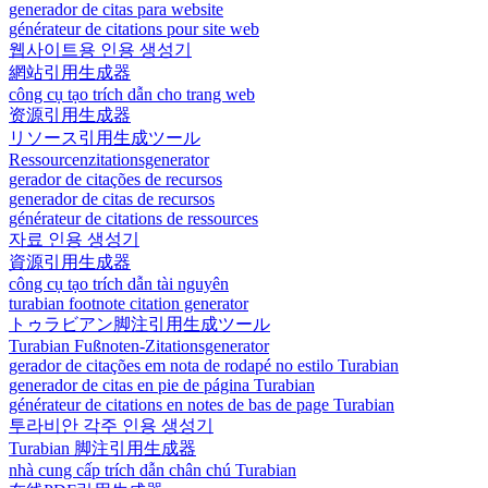
generador de citas para website
générateur de citations pour site web
웹사이트용 인용 생성기
網站引用生成器
công cụ tạo trích dẫn cho trang web
资源引用生成器
リソース引用生成ツール
Ressourcenzitationsgenerator
gerador de citações de recursos
generador de citas de recursos
générateur de citations de ressources
자료 인용 생성기
資源引用生成器
công cụ tạo trích dẫn tài nguyên
turabian footnote citation generator
トゥラビアン脚注引用生成ツール
Turabian Fußnoten-Zitationsgenerator
gerador de citações em nota de rodapé no estilo Turabian
generador de citas en pie de página Turabian
générateur de citations en notes de bas de page Turabian
투라비안 각주 인용 생성기
Turabian 脚注引用生成器
nhà cung cấp trích dẫn chân chú Turabian