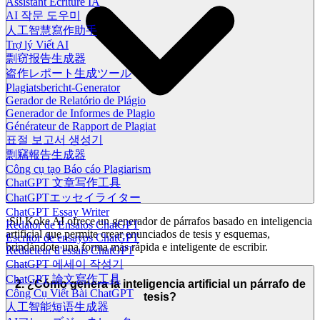
Assistant Écriture IA
AI 작문 도우미
人工智慧寫作助手
Trợ lý Viết AI
剽窃报告生成器
盗作レポート生成ツール
Plagiatsbericht-Generator
Gerador de Relatório de Plágio
Generador de Informes de Plagio
Générateur de Rapport de Plagiat
표절 보고서 생성기
剽竊報告生成器
Công cụ tạo Báo cáo Plagiarism
ChatGPT 文章写作工具
ChatGPTエッセイライター
ChatGPT Essay Writer
¡Sí! Koke AI ofrece un generador de párrafos basado en inteligencia
Redator de Ensaios ChatGPT
artificial que permite crear enunciados de tesis y esquemas,
Escritor de ensayos ChatGPT
brindándote una forma más rápida e inteligente de escribir.
Rédacteur d'essais ChatGPT
ChatGPT 에세이 작성기
ChatGPT 論文寫作工具
2. ¿Cómo genera la inteligencia artificial un párrafo de
Công Cụ Viết Bài ChatGPT
tesis?
人工智能短语生成器