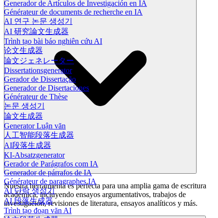
Generador de Artículos de Investigación en IA
Générateur de documents de recherche en IA
AI 연구 논문 생성기
AI 研究論文生成器
Trình tạo bài báo nghiên cứu AI
论文生成器
論文ジェネレーター
Dissertationsgenerator
Gerador de Dissertação
Generador de Disertaciones
Générateur de Thèse
논문 생성기
論文生成器
Generator Luận văn
人工智能段落生成器
AI段落生成器
KI-Absatzgenerator
Gerador de Parágrafos com IA
Generador de párrafos de IA
Générateur de paragraphes IA
Nuestra herramienta es perfecta para una amplia gama de escritura
AI 단락 생성기
académica, incluyendo ensayos argumentativos, trabajos de
AI 段落生成器
investigación, revisiones de literatura, ensayos analíticos y más.
Trình tạo đoạn văn AI