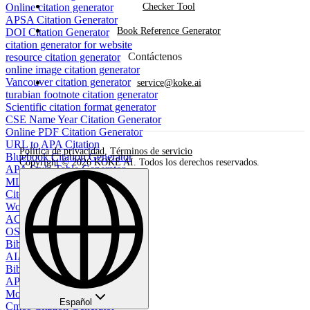
Online citation generator
Checker Tool
APSA Citation Generator
Book Reference Generator
DOI Citation Generator
citation generator for website
Contáctenos
resource citation generator
online image citation generator
Vancouver citation generator
service@koke.ai
turabian footnote citation generator
Scientific citation format generator
CSE Name Year Citation Generator
Online PDF Citation Generator
URL to APA Citation
Política de privacidad
,
Términos de servicio
Bluebook Citation Generator
Copyright © 2026 KOKE AI. Todos los derechos reservados.
APA Style Table Generator
MLA Bibliography Generator
Cite Sources Generator
Works Cited Page Generator
ACM Citation Generator
OSCOLA Citation Generator
Bibliography generator
AIAA Citation Generator
BibTeX Citation Generator
APA bibliography maker
Movie Citation Generator
Español
Cmos Citation Generator