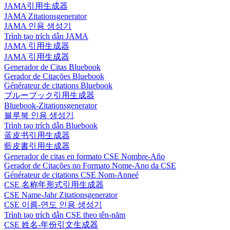
JAMA引用生成器
JAMA Zitationsgenerator
JAMA 인용 생성기
Trình tạo trích dẫn JAMA
JAMA 引用生成器
JAMA 引用生成器
Generador de Citas Bluebook
Gerador de Citações Bluebook
Générateur de citations Bluebook
ブルーブック引用生成器
Bluebook-Zitationsgenerator
블루북 인용 생성기
Trình tạo trích dẫn Bluebook
蓝皮书引用生成器
藍皮書引用生成器
Generador de citas en formato CSE Nombre-Año
Gerador de Citações no Formato Nome-Ano da CSE
Générateur de citations CSE Nom-Anneé
CSE 名称年形式引用生成器
CSE Name-Jahr Zitationsgenerator
CSE 이름-연도 인용 생성기
Trình tạo trích dẫn CSE theo tên-năm
CSE 姓名-年份引文生成器