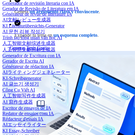
Generador de revisión literaria con IA
Gerador de Revisão de Literatura em IA
Genera
un argumento claro y convincente
.
Générateur de revue de littérature IA
AI文献レビュー生成器
KI Literaturübersichts-Generator
AI 문헌 리뷰 작성기
Expande tu tema en
un esquema completo
.
Trình tạo tổng quan văn học AI
人工智能文献综述生成器
Generar Tesis Gratis
人工智慧文獻回顧生成器
Generador de Escritura con IA
Gerador de Escrita AI
Générateur de rédaction IA
AIライティングジェネレーター
KI-Schreibgenerator
AI 글쓰기 생성기
Công Cụ Viết AI
人工智能写作生成器
AI 寫作生成器
Escritor de ensayos de IA
Redator de ensaios com IA
Rédacteur d'essais IA
AIエッセイライター
KI Essay-Schreiber