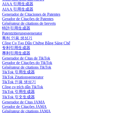
AIAA 引用生成器
AIAA 引用生成器
Generador de Citaciones de Patentes
Gerador de Citações de Patentes
Générateur de citations de brevets
特許引用生成器
Patentzitierungsgenerator
특허 인용 생성기
Công Cụ Tạo Dẫn Chứng Bằng Sáng Chế
专利引用生成器
專利引用生成器
Generador de Citas de TikTok
Gerador de Citações do TikTok
Générateur de citations TikTok
TikTok 引用生成器
TikTok Zitationsgenerator
TikTok 인용 생성기
Công cụ trích dẫn TikTok
TikTok 引用生成器
TikTok 引文生成器
Generador de Citas JAMA
Gerador de Citações JAMA
Générateur de citations JAMA