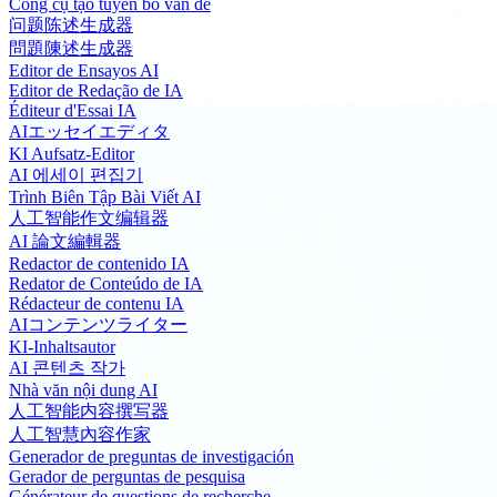
Công cụ tạo tuyên bố vấn đề
问题陈述生成器
問題陳述生成器
Editor de Ensayos AI
Editor de Redação de IA
Éditeur d'Essai IA
AIエッセイエディタ
KI Aufsatz-Editor
AI 에세이 편집기
Trình Biên Tập Bài Viết AI
人工智能作文编辑器
AI 論文編輯器
Redactor de contenido IA
Redator de Conteúdo de IA
Rédacteur de contenu IA
AIコンテンツライター
KI-Inhaltsautor
AI 콘텐츠 작가
Nhà văn nội dung AI
人工智能内容撰写器
人工智慧內容作家
Generador de preguntas de investigación
Gerador de perguntas de pesquisa
Générateur de questions de recherche