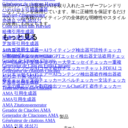
Générateur de citations Harvard
当社のツールは最新のAIを取り入れたユーザーフレンドリ
ハーバード引用生成器
ーなデザインを採用しています。単に正確性を保証するだけ
Harvard-Zitiergenerator
でなく、お客様のライティングの全体的な明瞭性やスタイル
하버드 인용 생성기
の改善にも役立ちます。
Công cụ trích dẫn Harvard
哈佛引用生成器
もっと見る
哈佛引用生成器
芝加哥引用生成器
シカゴ引用生成器
APA形式チェッカー
AIライティング検出器
可読性チェッカ
Chicago-Zitationsgenerator
ー
類似性チェッカー
ChatGPTエッセイ検出器
文法盗用チェッ
Gerador de Citações Chicago
カー
ChatGPT 文法チェッカー
大学エッセイチェッカー
重複
Generador de Citas en Estilo Chicago
チェックツール
AIコード盗作チェッカー
チャットPDF
AI コ
Générateur de citations Chicago
レジエッセイレビュアー
AIコンテンツ検出器
盗作検出器
盗
시카고 인용 생성기
作チェッカー
文のチェッカー
スペルチェッカー
文法チェッカ
芝加哥引用生成器
ー
文の修正ツール
剽窃検出ツール
ChatGPT 盗作チェッカー
Trình tạo trích dẫn Chicago
AMA 引用生成器
AMA引用生成器
AMA Zitationsgenerator
Gerador de Citações AMA
Generador de Citaciones AMA
製品
Générateur de citations AMA
AMA 인용 생성기
ホーム