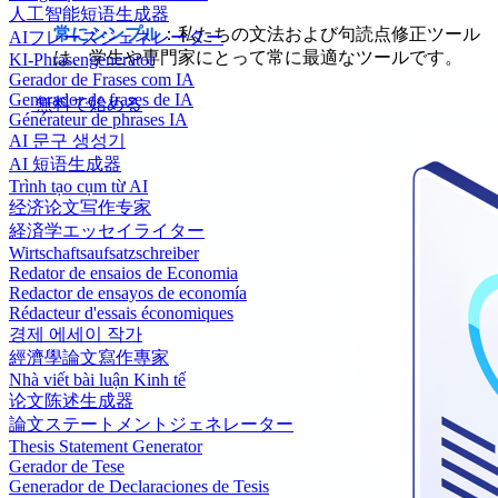
人工智能短语生成器
常にシンプル
：私たちの文法および句読点修正ツール
AIフレーズジェネレーター
は、学生や専門家にとって常に最適なツールです。
KI-Phrasengenerator
Gerador de Frases com IA
Generador de frases de IA
無料で始める
Générateur de phrases IA
AI 문구 생성기
AI 短语生成器
Trình tạo cụm từ AI
经济论文写作专家
経済学エッセイライター
Wirtschaftsaufsatzschreiber
Redator de ensaios de Economia
Redactor de ensayos de economía
Rédacteur d'essais économiques
경제 에세이 작가
經濟學論文寫作專家
Nhà viết bài luận Kinh tế
论文陈述生成器
論文ステートメントジェネレーター
Thesis Statement Generator
Gerador de Tese
Generador de Declaraciones de Tesis