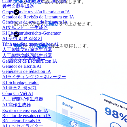
Công Cụ Tạo Tài Liệu Tham Khảo
文法
と
句読点
の誤りを排除します。
參考文獻生成器
Generador de revisión literaria con IA
Gerador de Revisão de Literatura em IA
Générateur de revue de littérature IA
あなたの文章の
明確さ
を向上させます。
AI文献レビュー生成器
KI Literaturübersichts-Generator
AI 문헌 리뷰 작성기
Trình tạo tổng quan văn học AI
即時
かつ
AI駆動の
修正を取得します。
人工智能文献综述生成器
人工智慧文獻回顧生成器
今すぐ文法を修正
Generador de Escritura con IA
Gerador de Escrita AI
Générateur de rédaction IA
AIライティングジェネレーター
KI-Schreibgenerator
AI 글쓰기 생성기
Công Cụ Viết AI
人工智能写作生成器
AI 寫作生成器
Escritor de ensayos de IA
Redator de ensaios com IA
Rédacteur d'essais IA
AIエッセイライター