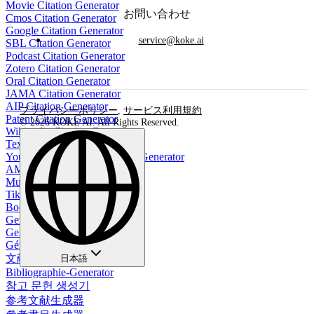
Movie Citation Generator
お問い合わせ
Cmos Citation Generator
Google Citation Generator
service@koke.ai
SBL Citation Generator
Podcast Citation Generator
Zotero Citation Generator
Oral Citation Generator
JAMA Citation Generator
AIP Citation Generator
プライバシーポリシー
,
サービス利用規約
Patent Citation Generator
© 2026 KOKE AI. All Rights Reserved.
Wikipedia Citation Generator
Textbook Citation Generator
YouTube Video APA Citation Generator
AMS Citation Generator
Music Citation Generator
TikTok Citation Generator
Book Reference Generator
Generador de bibliografía
Gerador de Bibliografia
Générateur de bibliographie
文献生成ツール
日本語
Bibliographie-Generator
참고 문헌 생성기
参考文献生成器