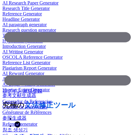
AI Research Paper Generator
Research Title Generator
Reference Generator
Headline Generator
AI paragraph generator
Research question generator
Thesis paragraph generator
Hypothesis generator
Introduction Generator
AI Writing Generator
OSCOLA Reference Generator
Reference List Generator
Plagiarism Report Generator
AI Reword Generator
AI Bullet Point Generator
AI Legal Writing Generator
Shorten Essay Generator
ログイン
新規登録
参考文献生成器
Generador de Referencias
究極の
文法修正ツール
Gerador de Referências
Générateur de Références
参照生成器
Referenzgenerator
참조 생성기