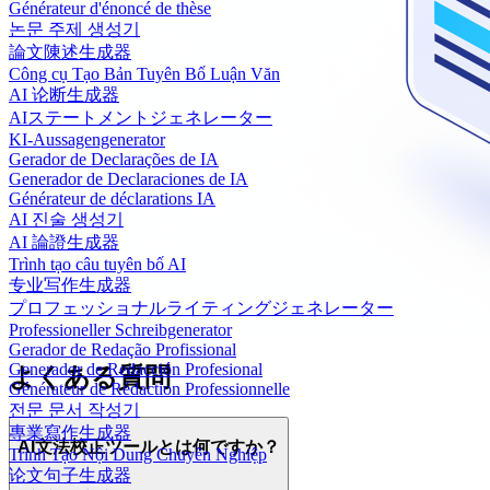
Générateur d'énoncé de thèse
논문 주제 생성기
論文陳述生成器
Công cụ Tạo Bản Tuyên Bố Luận Văn
AI 论断生成器
AIステートメントジェネレーター
KI-Aussagengenerator
Gerador de Declarações de IA
Generador de Declaraciones de IA
Générateur de déclarations IA
AI 진술 생성기
AI 論證生成器
Trình tạo câu tuyên bố AI
专业写作生成器
プロフェッショナルライティングジェネレーター
Professioneller Schreibgenerator
Gerador de Redação Profissional
Generador de Redacción Profesional
よくある質問
Générateur de Rédaction Professionnelle
전문 문서 작성기
專業寫作生成器
AI文法校正ツールとは何ですか？
Trình Tạo Nội Dung Chuyên Nghiệp
论文句子生成器