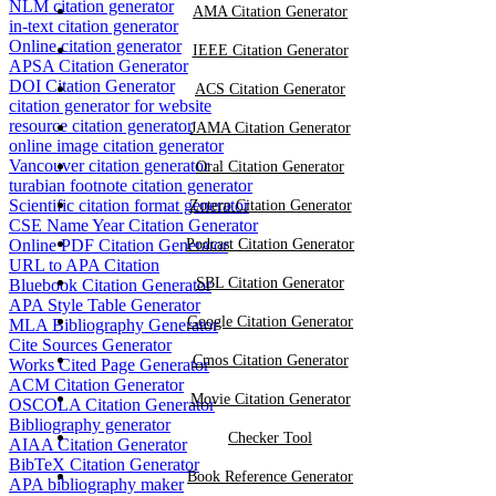
NLM citation generator
AMA Citation Generator
in-text citation generator
Online citation generator
IEEE Citation Generator
APSA Citation Generator
DOI Citation Generator
ACS Citation Generator
citation generator for website
resource citation generator
JAMA Citation Generator
online image citation generator
Vancouver citation generator
Oral Citation Generator
turabian footnote citation generator
Scientific citation format generator
Zotero Citation Generator
CSE Name Year Citation Generator
Online PDF Citation Generator
Podcast Citation Generator
URL to APA Citation
SBL Citation Generator
Bluebook Citation Generator
APA Style Table Generator
Google Citation Generator
MLA Bibliography Generator
Cite Sources Generator
Cmos Citation Generator
Works Cited Page Generator
ACM Citation Generator
Movie Citation Generator
OSCOLA Citation Generator
Bibliography generator
Checker Tool
AIAA Citation Generator
BibTeX Citation Generator
Book Reference Generator
APA bibliography maker