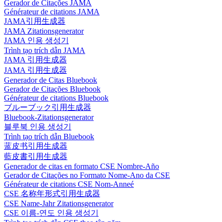
Gerador de Citações JAMA
Générateur de citations JAMA
JAMA引用生成器
JAMA Zitationsgenerator
JAMA 인용 생성기
Trình tạo trích dẫn JAMA
JAMA 引用生成器
JAMA 引用生成器
Generador de Citas Bluebook
Gerador de Citações Bluebook
Générateur de citations Bluebook
ブルーブック引用生成器
Bluebook-Zitationsgenerator
블루북 인용 생성기
Trình tạo trích dẫn Bluebook
蓝皮书引用生成器
藍皮書引用生成器
Generador de citas en formato CSE Nombre-Año
Gerador de Citações no Formato Nome-Ano da CSE
Générateur de citations CSE Nom-Anneé
CSE 名称年形式引用生成器
CSE Name-Jahr Zitationsgenerator
CSE 이름-연도 인용 생성기