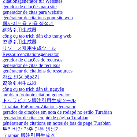
Zitationsgenerator für Websites
gerador de citações para site
generador de citas para website
générateur de citations pour site web
웹사이트용 인용 생성기
網站引用生成器
công cụ tạo trích dẫn cho trang web
资源引用生成器
リソース引用生成ツール
Ressourcenzitationsgenerator
gerador de citações de recursos
generador de citas de recursos
générateur de citations de ressources
자료 인용 생성기
資源引用生成器
công cụ tạo trích dẫn tài nguyên
turabian footnote citation generator
トゥラビアン脚注引用生成ツール
Turabian Fußnoten-Zitationsgenerator
gerador de citações em nota de rodapé no estilo Turabian
generador de citas en pie de página Turabian
générateur de citations en notes de bas de page Turabian
투라비안 각주 인용 생성기
Turabian 脚注引用生成器