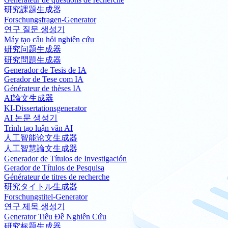
研究課題生成器
Forschungsfragen-Generator
연구 질문 생성기
Máy tạo câu hỏi nghiên cứu
研究问题生成器
研究問題生成器
Generador de Tesis de IA
Gerador de Tese com IA
Générateur de thèses IA
AI論文生成器
KI-Dissertationsgenerator
AI 논문 생성기
Trình tạo luận văn AI
人工智能论文生成器
人工智慧論文生成器
Generador de Títulos de Investigación
Gerador de Títulos de Pesquisa
Générateur de titres de recherche
研究タイトル生成器
Forschungstitel-Generator
연구 제목 생성기
Generator Tiêu Đề Nghiên Cứu
研究标题生成器