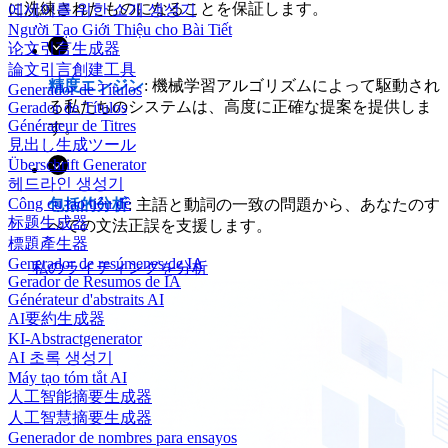
に洗練されたものになることを保証します。
에세이를 위한 소개 생성기
Người Tạo Giới Thiệu cho Bài Tiết
论文引言生成器
論文引言創建工具
精度エンジン
: 機械学習アルゴリズムによって駆動され
Generador de Títulos
る私たちのシステムは、高度に正確な提案を提供しま
Gerador de Títulos
Générateur de Titres
す。
見出し生成ツール
Überschrift Generator
헤드라인 생성기
Công cụ tạo tiêu đề
包括的分析
: 主語と動詞の一致の問題から、あなたのす
标题生成器
べての文法正誤を支援します。
標題產生器
Generador de resúmenes de IA
私のライティングを分析
Gerador de Resumos de IA
Générateur d'abstraits AI
AI要約生成器
KI-Abstractgenerator
AI 초록 생성기
Máy tạo tóm tắt AI
人工智能摘要生成器
人工智慧摘要生成器
Generador de nombres para ensayos