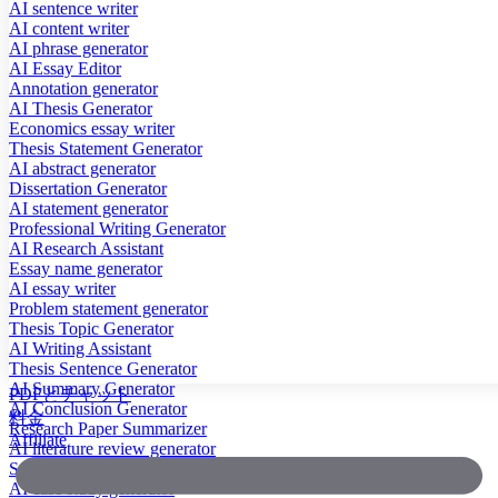
AI sentence writer
AI content writer
AI phrase generator
AI Essay Editor
Annotation generator
AI Thesis Generator
Economics essay writer
Thesis Statement Generator
AI abstract generator
Dissertation Generator
AI statement generator
Professional Writing Generator
AI Research Assistant
Essay name generator
AI essay writer
Problem statement generator
Thesis Topic Generator
AI Writing Assistant
Thesis Sentence Generator
AI Summary Generator
PDFとチャット
AI Conclusion Generator
料金
Research Paper Summarizer
Affiliate
AI literature review generator
Scientific Paper Summarizer
AI case study generator