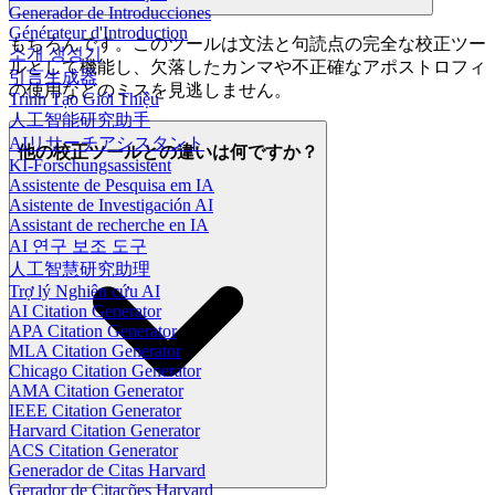
Generador de Introducciones
Générateur d'Introduction
もちろんです。このツールは文法と句読点の完全な校正ツー
소개 생성기
ルとして機能し、欠落したカンマや不正確なアポストロフィ
引言生成器
の使用などのミスを見逃しません。
Trình Tạo Giới Thiệu
人工智能研究助手
AIリサーチアシスタント
他の校正ツールとの違いは何ですか？
KI-Forschungsassistent
Assistente de Pesquisa em IA
Asistente de Investigación AI
Assistant de recherche en IA
AI 연구 보조 도구
人工智慧研究助理
Trợ lý Nghiên cứu AI
AI Citation Generator
APA Citation Generator
MLA Citation Generator
Chicago Citation Generator
AMA Citation Generator
IEEE Citation Generator
Harvard Citation Generator
ACS Citation Generator
Generador de Citas Harvard
Gerador de Citações Harvard