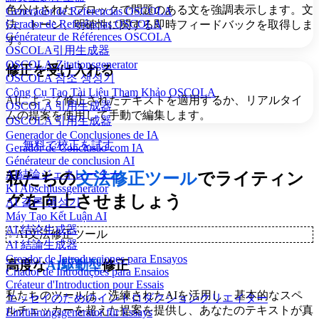
色分けされたブロックで問題のある文を強調表示します。文
Generador de Referencias OSCOLA
Gerador de Referências OSCOLA
法、トーン、明確性に関する即時フィードバックを取得しま
Générateur de Références OSCOLA
す。
OSCOLA引用生成器
OSCOLA-Zitationsgenerator
修正を受け入れる
OSCOLA 참조 생성기
Công Cụ Tạo Tài Liệu Tham Khảo OSCOLA
AIによって修正されたテキストを適用するか、リアルタイ
OSCOLA 引用生成器
ムの提案を使用して手動で編集します。
OSCOLA 引用生成器
Generador de Conclusiones de IA
無料で校正を試す
Gerador de Conclusão com IA
Générateur de conclusion AI
AI結論ジェネレーター
私たちの
文法修正ツール
でライティン
KI Abschlussgenerator
グを向上させましょう
AI 결론 생성기
Máy Tạo Kết Luận AI
AI 结论生成器
✨
AI文法修正ツール
AI 結論生成器
Creador de Introducciones para Ensayos
高度な
AI駆動型
修正
Criador de Introduções para Ensaios
Créateur d'Introduction pour Essais
私たちのツールは、洗練されたAIを活用し、基本的なスペ
エッセイのためのイントロダクションクリエイター
ルチェッカーを超えた提案を提供し、あなたのテキストが真
Einführungsgenerator für Essays