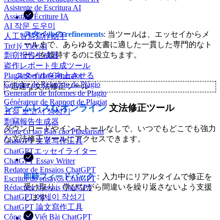
Asistente de Escritura AI
Assistant Écriture IA
AI 작문 도우미
スタイルの refinements
: 当ツールは、エッセイからメ
人工智慧寫作助手
ールまで、あらゆる文書に適した一貫した専門的なト
Trợ lý Viết AI
ーンを維持するのに役立ちます。
剽窃报告生成器
盗作レポート生成ツール
Plagiatsbericht-Generator
スタイルを向上させる
Gerador de Relatório de Plágio
✨
迅速な文法修正ツール
Generador de Informes de Plagio
Générateur de Rapport de Plagiat
シームレスなオンライン
文法修正ツール
표절 보고서 생성기
剽竊報告生成器
ダウンロードやインストールなしで、いつでもどこでも強力
Công cụ tạo Báo cáo Plagiarism
な文法修正ツールにアクセスできます。
ChatGPT 文章写作工具
ChatGPTエッセイライター
ChatGPT Essay Writer
Redator de Ensaios ChatGPT
即時フィードバック
：入力中にリアルタイムで修正を
Escritor de ensayos ChatGPT
受け取り、学びながら間違いを繰り返さないよう支援
Rédacteur d'essais ChatGPT
ChatGPT 에세이 작성기
します。
ChatGPT 論文寫作工具
Công Cụ Viết Bài ChatGPT