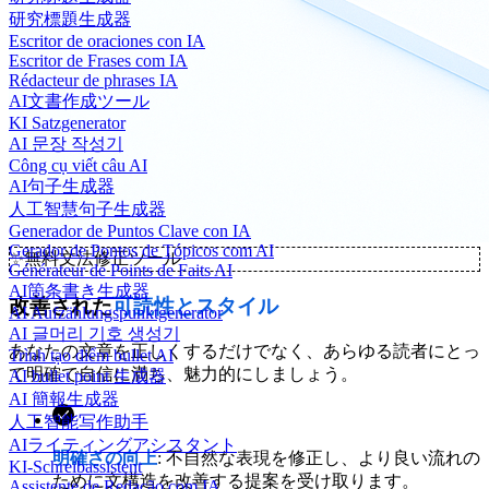
研究標題生成器
Escritor de oraciones con IA
Escritor de Frases com IA
Rédacteur de phrases IA
AI文書作成ツール
KI Satzgenerator
AI 문장 작성기
Công cụ viết câu AI
AI句子生成器
人工智慧句子生成器
Generador de Puntos Clave con IA
Gerador de Pontos de Tópicos com AI
✨
無料文法修正ツール
Générateur de Points de Faits AI
AI箇条書き生成器
改善された
可読性とスタイル
AI Aufzählungspunktgenerator
AI 글머리 기호 생성기
あなたの文章を正しくするだけでなく、あらゆる読者にとっ
Trình tạo điểm bullet AI
て明確で自信に満ち、魅力的にしましょう。
AI bullet point 生成器
AI 簡報生成器
人工智能写作助手
AIライティングアシスタント
明確さの向上
: 不自然な表現を修正し、より良い流れの
KI-Schreibassistent
ために文構造を改善する提案を受け取ります。
Assistente de Redação com IA