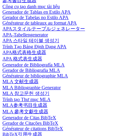
參考書目生成器
Công cụ tạo danh mục tài liệu
Generador de Tablas en Estilo APA
Gerador de Tabelas no Estilo APA
Générateur de tableaux au format APA
APAスタイルテーブルジェネレーター
APA-Tabellengenerator
APA 스타일 테이블 생성기
Trình Tạo Bảng Định Dạng APA
APA格式表格生成器
APA 格式表生成器
Generador de Bibliografía MLA
Gerador de Bibliografia MLA
Générateur de bibliographie MLA
MLA 文献生成器
MLA Bibliographie Generator
MLA 참고문헌 생성기
Trình tạo Thư mục MLA
MLA参考书目生成器
MLA 參考文獻生成器
Generador de Citas BibTeX
Gerador de Citações BibTeX
Générateur de citations BibTeX
BibTeX引用生成器