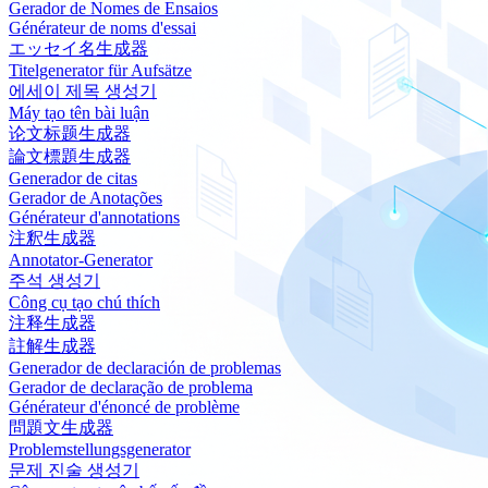
Gerador de Nomes de Ensaios
Générateur de noms d'essai
エッセイ名生成器
Titelgenerator für Aufsätze
에세이 제목 생성기
Máy tạo tên bài luận
论文标题生成器
論文標題生成器
Generador de citas
Gerador de Anotações
Générateur d'annotations
注釈生成器
Annotator-Generator
주석 생성기
Công cụ tạo chú thích
注释生成器
註解生成器
Generador de declaración de problemas
Gerador de declaração de problema
Générateur d'énoncé de problème
問題文生成器
Problemstellungsgenerator
문제 진술 생성기