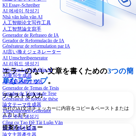
KI Essay-Schreiber
AI 에세이 작성기
Nhà văn luận văn AI
人工智能论文写作工具
人工智慧論文寫手
Generador de Refraseo de IA
Gerador de Reformulação de IA
Générateur de reformulation par IA
AI言い換えジェネレーター
AI Umschreibgenerator
AI 리워드 생성기
Máy Tạo Lại Văn Bản AI
エラーのない文章を書くための
3つの簡
AI重写生成器
単なステップ
。
AI 重新措辭生成器
Generador de Temas de Tesis
Gerador de Tópicos de Tese
テキストを入力
Générateur de sujets de thèse
論文テーマ生成器
当社のAI文法チェッカーに内容をコピー＆ペーストまたは
Thesenthemen-Generator
入力します。
논문 주제 생성기
Công cụ Tạo Đề Tài Luận Văn
提案をレビュー
论文主题生成器
論文主題產生器