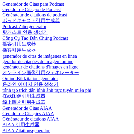
Generador de Citas para Podcast
Gerador de Citação de Podcast
Générateur de citations de podcast
ポッドキャスト引用生成器
Podcast-Zitiergenerator
팟캐스트 인용 생성기
Công Cụ Tạo Dẫn Chứng Podcast
播客引用生成器
播客引用生成器
generador de citas de imágenes en línea
gerador de citações de imagem online
générateur de citations d'images en ligne
オンライン画像引用ジェネレーター
Online-Bildzitationsgenerator
온라인 이미지 인용 생성기
trình tạo trích dẫn hình ảnh trực tuyến miễn phí
在线图像引用生成器
線上圖片引用生成器
Generador de Citas AIAA
Gerador de Citações AIAA
Générateur de citations AIAA
AIAA 引用生成器
AIAA Zitationsgenerator