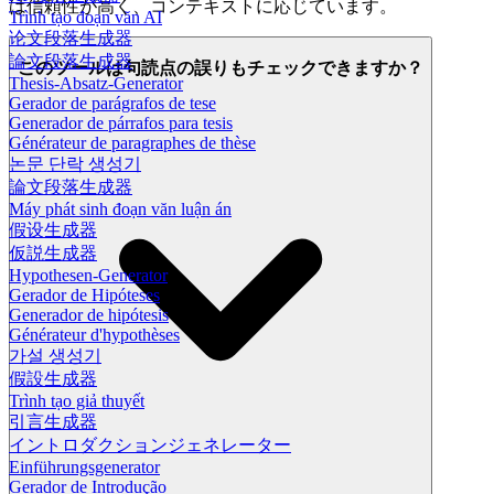
は信頼性が高く、コンテキストに応じています。
Trình tạo đoạn văn AI
论文段落生成器
論文段落生成器
このツールは句読点の誤りもチェックできますか？
Thesis-Absatz-Generator
Gerador de parágrafos de tese
Generador de párrafos para tesis
Générateur de paragraphes de thèse
논문 단락 생성기
論文段落生成器
Máy phát sinh đoạn văn luận án
假设生成器
仮説生成器
Hypothesen-Generator
Gerador de Hipóteses
Generador de hipótesis
Générateur d'hypothèses
가설 생성기
假設生成器
Trình tạo giả thuyết
引言生成器
イントロダクションジェネレーター
Einführungsgenerator
Gerador de Introdução