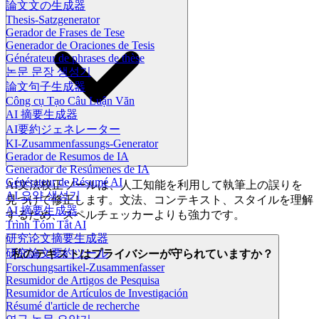
論文文の生成器
Thesis-Satzgenerator
Gerador de Frases de Tese
Generador de Oraciones de Tesis
Générateur de phrases de thèse
논문 문장 생성기
論文句子生成器
Công cụ Tạo Câu Luận Văn
AI 摘要生成器
AI要約ジェネレーター
KI-Zusammenfassungs-Generator
Gerador de Resumos de IA
Generador de Resúmenes de IA
Générateur de Résumé AI
AI文法校正ツールは、人工知能を利用して執筆上の誤りを
AI 요약 생성기
見つけて修正します。文法、コンテキスト、スタイルを理解
AI 摘要生成器
するため、スペルチェッカーよりも強力です。
Trình Tóm Tắt AI
研究论文摘要生成器
研究論文要約ツール
私のテキストはプライバシーが守られていますか？
Forschungsartikel-Zusammenfasser
Resumidor de Artigos de Pesquisa
Resumidor de Artículos de Investigación
Résumé d'article de recherche