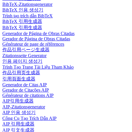
BibTeX-Zitationsgenerator
BibTeX 인용 생성기
Trình tạo trích dẫn BibTeX
BibTeX 引用生成器
BibTeX 引用生成器
Generador de Página de Obras Citadas
Gerador de Página de Obras Citadas
Générateur de page de références
作品引用ページ生成器
Zitationsseite Generator
인용 페이지 생성기
Trình Tạo Trang Tài Liệu Tham Khảo
作品引用页生成器
引用頁面生成器
Generador de Citas AIP
Gerador de Citações AIP
Générateur de citations AIP
AIP引用生成器
AIP-Zitationsgenerator
AIP 인용 생성기
Công Cụ Tạo Trích Dẫn AIP
AIP 引用生成器
AIP 引文生成器