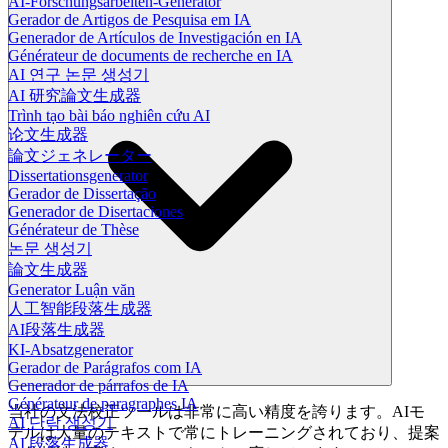
AI-Forschungsarbeiten-Generator
Gerador de Artigos de Pesquisa em IA
Generador de Artículos de Investigación en IA
Générateur de documents de recherche en IA
AI 연구 논문 생성기
AI 研究論文生成器
Trình tạo bài báo nghiên cứu AI
论文生成器
論文ジェネレーター
Dissertationsgenerator
Gerador de Dissertação
Generador de Disertaciones
Générateur de Thèse
논문 생성기
論文生成器
Generator Luận văn
人工智能段落生成器
AI段落生成器
KI-Absatzgenerator
Gerador de Parágrafos com IA
Generador de párrafos de IA
Générateur de paragraphes IA
当社の文法校正ツールは非常に高い精度を誇ります。AIモ
AI 단락 생성기
デルは大量のテキストで常にトレーニングされており、提案
AI 段落生成器