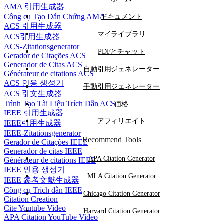
AMA 引用生成器
Công cụ Tạo Dẫn Chứng AMA
ドキュメント
ACS 引用生成器
マイライブラリ
ACS引用生成器
ACS-Zitationsgenerator
PDFとチャット
Gerador de Citações ACS
Generador de Citas ACS
自動引用ジェネレーター
Générateur de citations ACS
ACS 인용 생성기
手動引用ジェネレーター
ACS 引文生成器
Trình Tạo Tài Liệu Trích Dẫn ACS
価格
IEEE 引用生成器
アフィリエイト
IEEE引用生成器
IEEE-Zitationsgenerator
Recommend Tools
Gerador de Citações IEEE
Generador de citas IEEE
APA Citation Generator
Générateur de citations IEEE
IEEE 인용 생성기
MLA Citation Generator
IEEE 參考文獻生成器
Công cụ Trích dẫn IEEE
Chicago Citation Generator
Citation Creation
Cite Youtube Video
Harvard Citation Generator
APA Citation YouTube Video