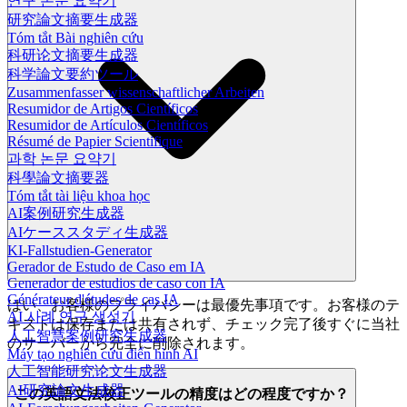
연구 논문 요약기
研究論文摘要生成器
Tóm tắt Bài nghiên cứu
科研论文摘要生成器
科学論文要約ツール
Zusammenfasser wissenschaftlicher Arbeiten
Resumidor de Artigos Científicos
Resumidor de Artículos Científicos
Résumé de Papier Scientifique
과학 논문 요약기
科學論文摘要器
Tóm tắt tài liệu khoa học
AI案例研究生成器
AIケーススタディ生成器
KI-Fallstudien-Generator
Gerador de Estudo de Caso em IA
Generador de estudios de caso con IA
Générateur d'études de cas IA
はい、お客様のプライバシーは最優先事項です。お客様のテ
AI 사례 연구 생성기
キストは保存または共有されず、チェック完了後すぐに当社
人工智慧案例研究生成器
のサーバーから完全に削除されます。
Máy tạo nghiên cứu điển hình AI
人工智能研究论文生成器
AI研究論文生成器
この英語文法校正ツールの精度はどの程度ですか？