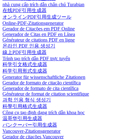
nhà cung cấp trích dẫn chân chú Turabian
在线PDF引用生成器
オンラインPDF引用生成ツール
Online-PDF-Zitationsgenerator
Gerador de Citações em PDF Online
Generador de Citas en PDF en Línea
Générateur de citations PDF en ligne
온라인 PDF 인용 생성기
線上PDF引用生成器
Trình tạo trích dẫn PDF trực tuyến
科学引文格式生成器
科学引用形式生成器
Generator für wissenschaftliche Zitationen
Gerador de formato de citação científica
Generador de formato de cita científica
Générateur de format de citation scientifique
과학 인용 형식 생성기
科學引用格式生成器
Công cụ tạo định dạng trích dẫn khoa học
温哥华引用生成器
バンクーバー引用生成器
Vancouver-Zitationsgenerator
Gerador de citações Vancouver