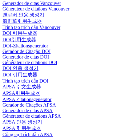
Generador de citas Vancouver
Générateur de citations Vancouver
밴쿠버 인용 생성기
溫哥華引用生成器
Trình tạo trích dẫn Vancouver
DOI 引用生成器
DOI引用生成器
DOI-Zitationsgenerator
Gerador de Citação DOI
Generador de citas DOI
Générateur de citations DOI
DOI 인용 생성기
DOI 引用生成器
Trình tạo trích dẫn DOI
APSA 引文生成器
APSA引用生成器
APSA Zitationsgenerator
Gerador de Citações APSA
Generador de citas APSA
Générateur de citations APSA
APSA 인용 생성기
APSA 引用生成器
Công cụ Trích dẫn APSA