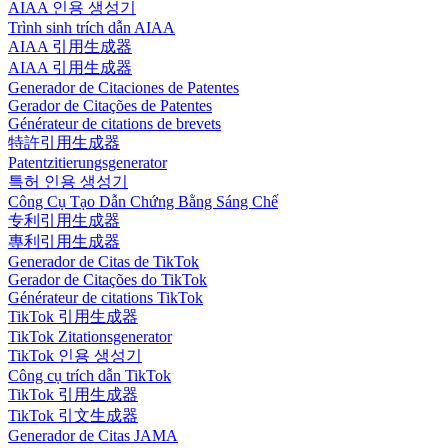
AIAA 인용 생성기
Trình sinh trích dẫn AIAA
AIAA 引用生成器
AIAA 引用生成器
Generador de Citaciones de Patentes
Gerador de Citações de Patentes
Générateur de citations de brevets
特許引用生成器
Patentzitierungsgenerator
특허 인용 생성기
Công Cụ Tạo Dẫn Chứng Bằng Sáng Chế
专利引用生成器
專利引用生成器
Generador de Citas de TikTok
Gerador de Citações do TikTok
Générateur de citations TikTok
TikTok 引用生成器
TikTok Zitationsgenerator
TikTok 인용 생성기
Công cụ trích dẫn TikTok
TikTok 引用生成器
TikTok 引文生成器
Generador de Citas JAMA