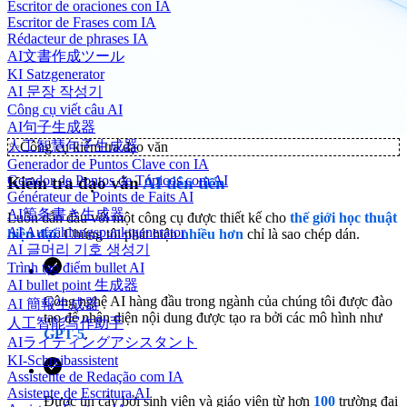
Escritor de oraciones con IA
Escritor de Frases com IA
Rédacteur de phrases IA
AI文書作成ツール
KI Satzgenerator
AI 문장 작성기
Công cụ viết câu AI
AI句子生成器
人工智慧句子生成器
✨
Công cụ kiểm tra đạo văn
Generador de Puntos Clave con IA
Gerador de Pontos de Tópicos com AI
Kiểm tra đạo văn
AI tiên tiến
Générateur de Points de Faits AI
AI箇条書き生成器
Luôn dẫn đầu với một công cụ được thiết kế cho
thế giới học thuật
AI Aufzählungspunktgenerator
hiện đại
. Chúng tôi phát hiện
nhiều hơn
chỉ là sao chép dán.
AI 글머리 기호 생성기
Trình tạo điểm bullet AI
AI bullet point 生成器
Công nghệ AI hàng đầu trong ngành của chúng tôi được đào
AI 簡報生成器
tạo để nhận diện nội dung được tạo ra bởi các mô hình như
人工智能写作助手
GPT-5
.
AIライティングアシスタント
KI-Schreibassistent
Assistente de Redação com IA
Asistente de Escritura AI
Được tin cậy bởi sinh viên và giáo viên từ hơn
100
trường đại