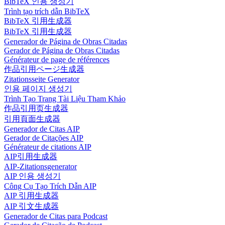
BibTeX 인용 생성기
Trình tạo trích dẫn BibTeX
BibTeX 引用生成器
BibTeX 引用生成器
Generador de Página de Obras Citadas
Gerador de Página de Obras Citadas
Générateur de page de références
作品引用ページ生成器
Zitationsseite Generator
인용 페이지 생성기
Trình Tạo Trang Tài Liệu Tham Khảo
作品引用页生成器
引用頁面生成器
Generador de Citas AIP
Gerador de Citações AIP
Générateur de citations AIP
AIP引用生成器
AIP-Zitationsgenerator
AIP 인용 생성기
Công Cụ Tạo Trích Dẫn AIP
AIP 引用生成器
AIP 引文生成器
Generador de Citas para Podcast