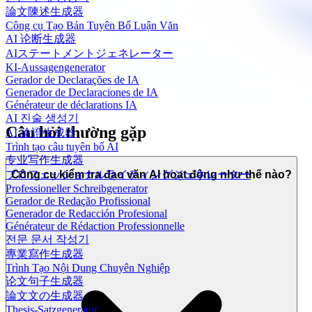
論文陳述生成器
Công cụ Tạo Bản Tuyên Bố Luận Văn
AI 论断生成器
AIステートメントジェネレーター
KI-Aussagengenerator
Gerador de Declarações de IA
Generador de Declaraciones de IA
Générateur de déclarations IA
AI 진술 생성기
Câu hỏi thường gặp
AI 論證生成器
Trình tạo câu tuyên bố AI
专业写作生成器
プロフェッショナルライティングジェネレーター
Công cụ kiểm tra đạo văn AI hoạt động như thế nào?
Professioneller Schreibgenerator
Gerador de Redação Profissional
Generador de Redacción Profesional
Générateur de Rédaction Professionnelle
전문 문서 작성기
專業寫作生成器
Trình Tạo Nội Dung Chuyên Nghiệp
论文句子生成器
論文文の生成器
Thesis-Satzgenerator