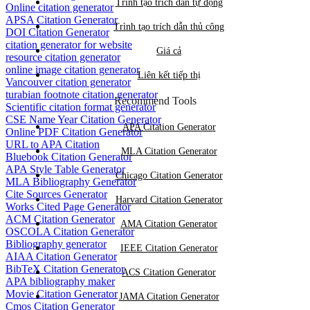
Trình tạo trích dẫn tự động
Online citation generator
APSA Citation Generator
Trình tạo trích dẫn thủ công
DOI Citation Generator
citation generator for website
Giá cả
resource citation generator
online image citation generator
Liên kết tiếp thị
Vancouver citation generator
turabian footnote citation generator
Recommend Tools
Scientific citation format generator
CSE Name Year Citation Generator
APA Citation Generator
Online PDF Citation Generator
URL to APA Citation
MLA Citation Generator
Bluebook Citation Generator
APA Style Table Generator
Chicago Citation Generator
MLA Bibliography Generator
Cite Sources Generator
Harvard Citation Generator
Works Cited Page Generator
ACM Citation Generator
AMA Citation Generator
OSCOLA Citation Generator
Bibliography generator
IEEE Citation Generator
AIAA Citation Generator
BibTeX Citation Generator
ACS Citation Generator
APA bibliography maker
Movie Citation Generator
JAMA Citation Generator
Cmos Citation Generator