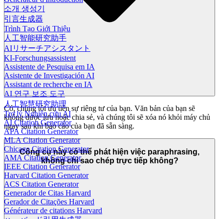
소개 생성기
引言生成器
Trình Tạo Giới Thiệu
人工智能研究助手
AIリサーチアシスタント
KI-Forschungsassistent
Assistente de Pesquisa em IA
Asistente de Investigación AI
Assistant de recherche en IA
AI 연구 보조 도구
人工智慧研究助理
Có, chúng tôi ưu tiên sự riêng tư của bạn. Văn bản của bạn sẽ
Trợ lý Nghiên cứu AI
không được lưu hoặc chia sẻ, và chúng tôi sẽ xóa nó khỏi máy chủ
AI Citation Generator
ngay sau khi báo cáo của bạn đã sẵn sàng.
APA Citation Generator
MLA Citation Generator
Chicago Citation Generator
Công cụ này có thể phát hiện việc paraphrasing,
AMA Citation Generator
không chỉ sao chép trực tiếp không?
IEEE Citation Generator
Harvard Citation Generator
ACS Citation Generator
Generador de Citas Harvard
Gerador de Citações Harvard
Générateur de citations Harvard