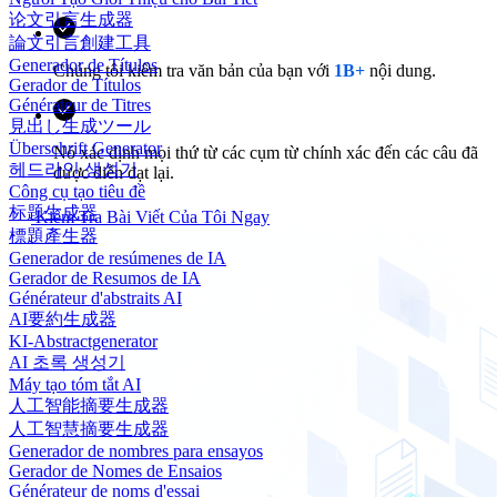
论文引言生成器
論文引言創建工具
Generador de Títulos
Chúng tôi kiểm tra văn bản của bạn với
1B+
nội dung.
Gerador de Títulos
Générateur de Titres
見出し生成ツール
Überschrift Generator
Nó xác định mọi thứ từ các cụm từ chính xác đến các câu đã
헤드라인 생성기
được diễn đạt lại.
Công cụ tạo tiêu đề
标题生成器
Kiểm Tra Bài Viết Của Tôi Ngay
標題產生器
Generador de resúmenes de IA
Gerador de Resumos de IA
Générateur d'abstraits AI
AI要約生成器
KI-Abstractgenerator
AI 초록 생성기
Máy tạo tóm tắt AI
人工智能摘要生成器
人工智慧摘要生成器
Generador de nombres para ensayos
Gerador de Nomes de Ensaios
Générateur de noms d'essai