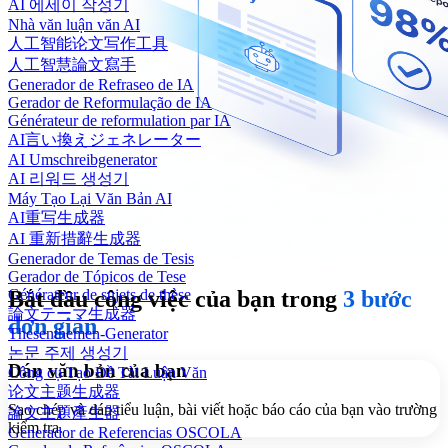
AI 에세이 작성기
Nhà văn luận văn AI
人工智能论文写作工具
人工智慧論文寫手
Generador de Refraseo de IA
Gerador de Reformulação de IA
Générateur de reformulation par IA
AI言い換えジェネレーター
AI Umschreibgenerator
AI 리워드 생성기
Máy Tạo Lại Văn Bản AI
AI重写生成器
AI 重新措辭生成器
Generador de Temas de Tesis
Gerador de Tópicos de Tese
Générateur de sujets de thèse
Bắt đầu công việc của bạn trong
3 bước
論文テーマ生成器
đơn giản
Thesenthemen-Generator
논문 주제 생성기
Dán văn bản của bạn
Công cụ Tạo Đề Tài Luận Văn
论文主题生成器
Sao chép và dán tiểu luận, bài viết hoặc báo cáo của bạn vào trường
論文主題產生器
kiểm tra.
Generador de Referencias OSCOLA