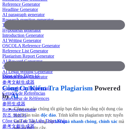
Reference Generator
Headline Generator
AI paragraph generator
Research question generator
Thesis paragraph generator
Hypothesis generator
Introduction Generator
AI Writing Generator
OSCOLA Reference Generator
Reference List Generator
Plagiarism Report Generator
AI Reword Generator
AI Bullet Point Generator
AI Legal Writing Generator
Đăng nhập
Đăng ký
Shorten Essay Generator
参考文献生成器
Công Cụ Kiểm Tra Plagiarism
Powered
Generador de Referencias
Gerador de Referências
by
AI
Générateur de Références
参照生成器
Công cụ của chúng tôi giúp bạn đảm bảo rằng nội dung của
Referenzgenerator
참조 생성기
bạn hoàn toàn
độc đáo
. Trình kiểm tra plagiarism trực tuyến
Công Cụ Tạo Tài Liệu Tham Khảo
xuất sắc này cung cấp
kết quả nhanh chóng
,
chính xác
mà
參考文獻生成器
bạn có thể tin cậy.