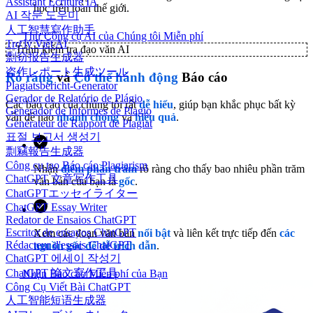
Assistant Écriture IA
học trên toàn thế giới.
AI 작문 도우미
人工智慧寫作助手
Thử Công cụ AI của Chúng tôi Miễn phí
Trợ lý Viết AI
✨
Trình kiểm tra đạo văn AI
剽窃报告生成器
盗作レポート生成ツール
Rõ ràng
và
Có thể hành động
Báo cáo
Plagiatsbericht-Generator
Gerador de Relatório de Plágio
Các báo cáo của chúng tôi rất
dễ hiểu
, giúp bạn khắc phục bất kỳ
Generador de Informes de Plagio
vấn đề nào
nhanh chóng
và
hiệu quả
.
Générateur de Rapport de Plagiat
표절 보고서 생성기
剽竊報告生成器
Công cụ tạo Báo cáo Plagiarism
Nhận
điểm phần trăm
rõ ràng cho thấy bao nhiêu phần trăm
ChatGPT 文章写作工具
văn bản của bạn là
gốc
.
ChatGPTエッセイライター
ChatGPT Essay Writer
Redator de Ensaios ChatGPT
Escritor de ensayos ChatGPT
Xem các đoạn văn bản
nổi bật
và liên kết trực tiếp đến
các
Rédacteur d'essais ChatGPT
nguồn gốc
để dễ trích dẫn
.
ChatGPT 에세이 작성기
ChatGPT 論文寫作工具
Nhận Báo cáo Miễn phí của Bạn
Công Cụ Viết Bài ChatGPT
人工智能短语生成器