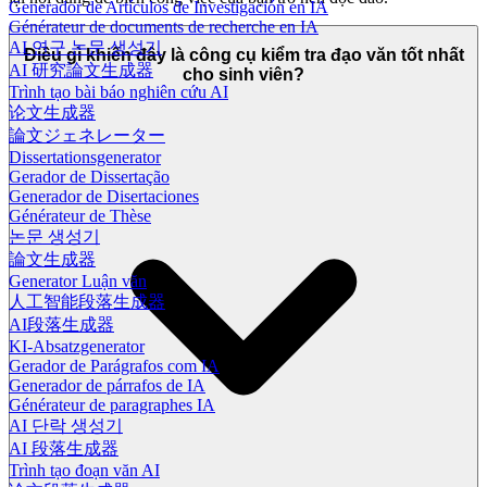
Generador de Artículos de Investigación en IA
Générateur de documents de recherche en IA
AI 연구 논문 생성기
Điều gì khiến đây là công cụ kiểm tra đạo văn tốt nhất
AI 研究論文生成器
cho sinh viên?
Trình tạo bài báo nghiên cứu AI
论文生成器
論文ジェネレーター
Dissertationsgenerator
Gerador de Dissertação
Generador de Disertaciones
Générateur de Thèse
논문 생성기
論文生成器
Generator Luận văn
人工智能段落生成器
AI段落生成器
KI-Absatzgenerator
Gerador de Parágrafos com IA
Generador de párrafos de IA
Générateur de paragraphes IA
AI 단락 생성기
AI 段落生成器
Trình tạo đoạn văn AI