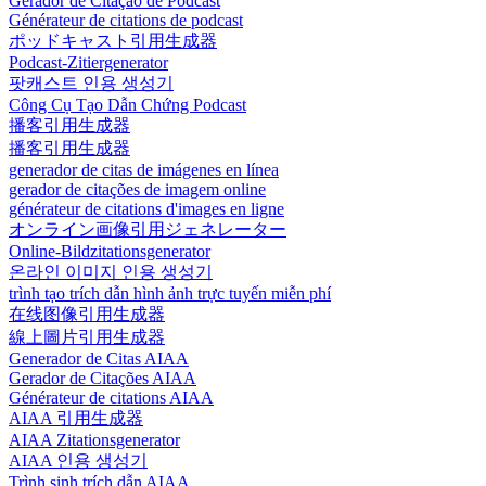
Gerador de Citação de Podcast
Générateur de citations de podcast
ポッドキャスト引用生成器
Podcast-Zitiergenerator
팟캐스트 인용 생성기
Công Cụ Tạo Dẫn Chứng Podcast
播客引用生成器
播客引用生成器
generador de citas de imágenes en línea
gerador de citações de imagem online
générateur de citations d'images en ligne
オンライン画像引用ジェネレーター
Online-Bildzitationsgenerator
온라인 이미지 인용 생성기
trình tạo trích dẫn hình ảnh trực tuyến miễn phí
在线图像引用生成器
線上圖片引用生成器
Generador de Citas AIAA
Gerador de Citações AIAA
Générateur de citations AIAA
AIAA 引用生成器
AIAA Zitationsgenerator
AIAA 인용 생성기
Trình sinh trích dẫn AIAA