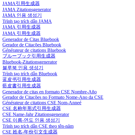
JAMA引用生成器
JAMA Zitationsgenerator
JAMA 인용 생성기
Trình tạo trích dẫn JAMA
JAMA 引用生成器
JAMA 引用生成器
Generador de Citas Bluebook
Gerador de Citações Bluebook
Générateur de citations Bluebook
ブルーブック引用生成器
Bluebook-Zitationsgenerator
블루북 인용 생성기
Trình tạo trích dẫn Bluebook
蓝皮书引用生成器
藍皮書引用生成器
Generador de citas en formato CSE Nombre-Año
Gerador de Citações no Formato Nome-Ano da CSE
Générateur de citations CSE Nom-Anneé
CSE 名称年形式引用生成器
CSE Name-Jahr Zitationsgenerator
CSE 이름-연도 인용 생성기
Trình tạo trích dẫn CSE theo tên-năm
CSE 姓名-年份引文生成器