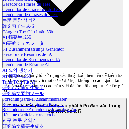
Gerador de Frases de Tese
Generador de Oraciones de Tesis
Générateur de phrases de thèse
논문 문장 생성기
論文句子生成器
Công cụ Tạo Câu Luận Văn
AI 摘要生成器
AI要約ジェネレーター
KI-Zusammenfassungs-Generator
Gerador de Resumos de IA
Generador de Resúmenes de IA
Générateur de Résumé AI
AI 요약 생성기
Công cụ của chúng tôi sử dụng các thuật toán tiên tiến để kiểm tra
AI 摘要生成器
văn bản của bạn so với một cơ sở dữ liệu khổng lồ các nguồn tài
Trình Tóm Tắt AI
liệu. Nó cũng phân tích các mẫu viết để tìm nội dung từ các tác giả
研究论文摘要生成器
AI.
研究論文要約ツール
Forschungsartikel-Zusammenfasser
Resumidor de Artigos de Pesquisa
Tôi nên làm gì nếu công cụ phát hiện đạo văn trong
Resumidor de Artículos de Investigación
bài viết của tôi?
Résumé d'article de recherche
연구 논문 요약기
研究論文摘要生成器