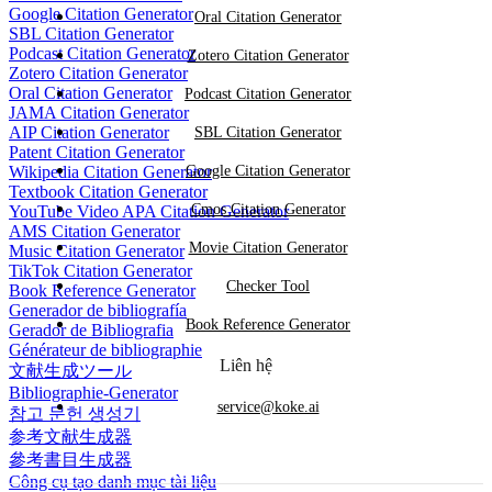
Google Citation Generator
Oral Citation Generator
SBL Citation Generator
Podcast Citation Generator
Zotero Citation Generator
Zotero Citation Generator
Oral Citation Generator
Podcast Citation Generator
JAMA Citation Generator
AIP Citation Generator
SBL Citation Generator
Patent Citation Generator
Wikipedia Citation Generator
Google Citation Generator
Textbook Citation Generator
Cmos Citation Generator
YouTube Video APA Citation Generator
AMS Citation Generator
Movie Citation Generator
Music Citation Generator
TikTok Citation Generator
Checker Tool
Book Reference Generator
Generador de bibliografía
Book Reference Generator
Gerador de Bibliografia
Générateur de bibliographie
Liên hệ
文献生成ツール
Bibliographie-Generator
service@koke.ai
참고 문헌 생성기
参考文献生成器
參考書目生成器
Công cụ tạo danh mục tài liệu