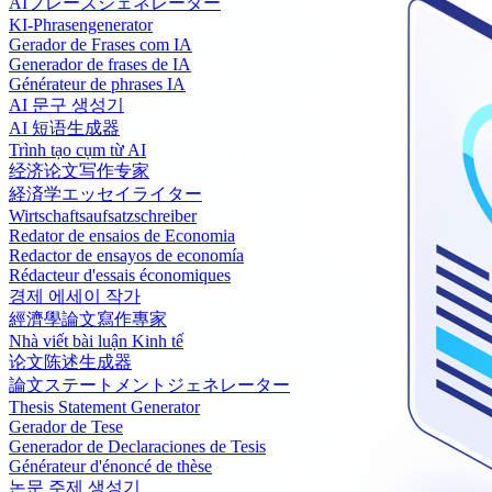
AIフレーズジェネレーター
KI-Phrasengenerator
Gerador de Frases com IA
Generador de frases de IA
Générateur de phrases IA
AI 문구 생성기
AI 短语生成器
Trình tạo cụm từ AI
经济论文写作专家
経済学エッセイライター
Wirtschaftsaufsatzschreiber
Redator de ensaios de Economia
Redactor de ensayos de economía
Rédacteur d'essais économiques
경제 에세이 작가
經濟學論文寫作專家
Nhà viết bài luận Kinh tế
论文陈述生成器
論文ステートメントジェネレーター
Thesis Statement Generator
Gerador de Tese
Generador de Declaraciones de Tesis
Générateur d'énoncé de thèse
논문 주제 생성기