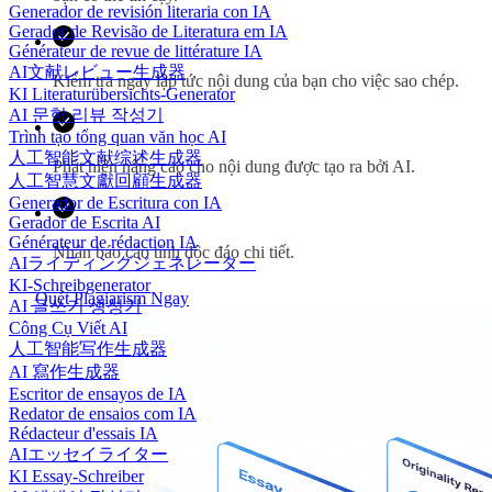
Generador de revisión literaria con IA
Gerador de Revisão de Literatura em IA
Générateur de revue de littérature IA
AI文献レビュー生成器
Kiểm tra ngay lập tức nội dung của bạn cho việc sao chép.
KI Literaturübersichts-Generator
AI 문헌 리뷰 작성기
Trình tạo tổng quan văn học AI
人工智能文献综述生成器
Phát hiện nâng cao cho nội dung được tạo ra bởi AI.
人工智慧文獻回顧生成器
Generador de Escritura con IA
Gerador de Escrita AI
Générateur de rédaction IA
Nhận báo cáo tính độc đáo chi tiết.
AIライティングジェネレーター
KI-Schreibgenerator
Quét Plagiarism Ngay
AI 글쓰기 생성기
Công Cụ Viết AI
人工智能写作生成器
AI 寫作生成器
Escritor de ensayos de IA
Redator de ensaios com IA
Rédacteur d'essais IA
AIエッセイライター
KI Essay-Schreiber