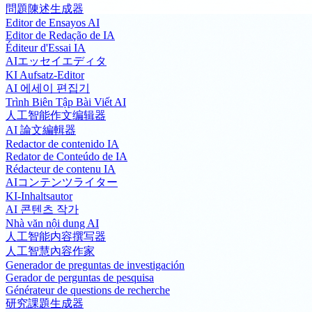
問題陳述生成器
Editor de Ensayos AI
Editor de Redação de IA
Éditeur d'Essai IA
AIエッセイエディタ
KI Aufsatz-Editor
AI 에세이 편집기
Trình Biên Tập Bài Viết AI
人工智能作文编辑器
AI 論文編輯器
Redactor de contenido IA
Redator de Conteúdo de IA
Rédacteur de contenu IA
AIコンテンツライター
KI-Inhaltsautor
AI 콘텐츠 작가
Nhà văn nội dung AI
人工智能内容撰写器
人工智慧內容作家
Generador de preguntas de investigación
Gerador de perguntas de pesquisa
Générateur de questions de recherche
研究課題生成器