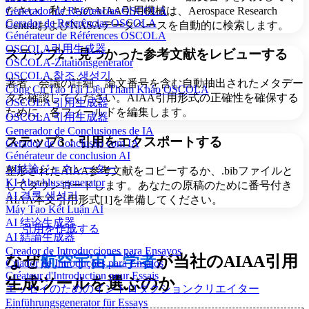
ださい。私たちのAIAA引用機械は、Aerospace Research
Generador de Referencias OSCOLA
Gerador de Referências OSCOLA
CentralおよびNASAデータベースを自動的に検索します。
Générateur de Références OSCOLA
OSCOLA引用生成器
ステップ2：見つかった参考文献をレビューする
OSCOLA-Zitationsgenerator
OSCOLA 참조 생성기
著者、会議の詳細、論文番号を含む自動抽出されたメタデー
Công Cụ Tạo Tài Liệu Tham Khảo OSCOLA
タを確認してください。AIAA引用形式の正確性を確保する
OSCOLA 引用生成器
ために、各フィールドを編集します。
OSCOLA 引用生成器
Generador de Conclusiones de IA
ステップ3：引用をエクスポートする
Gerador de Conclusão com IA
Générateur de conclusion AI
AI結論ジェネレーター
整形されたAIAA参考文献をコピーするか、.bibファイルと
KI Abschlussgenerator
してダウンロードします。あなたの原稿のために番号付き
AI 결론 생성기
AIAA本文引用形式[1]を準備してください。
Máy Tạo Kết Luận AI
AI 结论生成器
引用を作成する
AI 結論生成器
Creador de Introducciones para Ensayos
なぜ
航空宇宙工学者
が当社のAIAA引用
Criador de Introduções para Ensaios
Créateur d'Introduction pour Essais
生成ツールを選ぶのか
エッセイのためのイントロダクションクリエイター
Einführungsgenerator für Essays