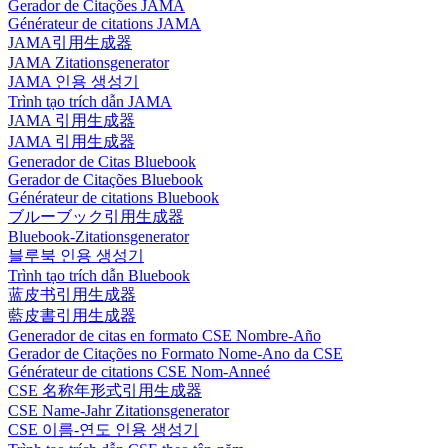
Gerador de Citações JAMA
Générateur de citations JAMA
JAMA引用生成器
JAMA Zitationsgenerator
JAMA 인용 생성기
Trình tạo trích dẫn JAMA
JAMA 引用生成器
JAMA 引用生成器
Generador de Citas Bluebook
Gerador de Citações Bluebook
Générateur de citations Bluebook
ブルーブック引用生成器
Bluebook-Zitationsgenerator
블루북 인용 생성기
Trình tạo trích dẫn Bluebook
蓝皮书引用生成器
藍皮書引用生成器
Generador de citas en formato CSE Nombre-Año
Gerador de Citações no Formato Nome-Ano da CSE
Générateur de citations CSE Nom-Anneé
CSE 名称年形式引用生成器
CSE Name-Jahr Zitationsgenerator
CSE 이름-연도 인용 생성기