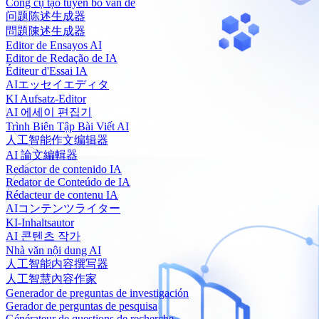
Công cụ tạo tuyên bố vấn đề
问题陈述生成器
問題陳述生成器
Editor de Ensayos AI
Editor de Redação de IA
Éditeur d'Essai IA
AIエッセイエディタ
KI Aufsatz-Editor
AI 에세이 편집기
Trình Biên Tập Bài Viết AI
人工智能作文编辑器
AI 論文編輯器
Redactor de contenido IA
Redator de Conteúdo de IA
Rédacteur de contenu IA
AIコンテンツライター
KI-Inhaltsautor
AI 콘텐츠 작가
Nhà văn nội dung AI
人工智能内容撰写器
人工智慧內容作家
Generador de preguntas de investigación
Gerador de perguntas de pesquisa
Générateur de questions de recherche