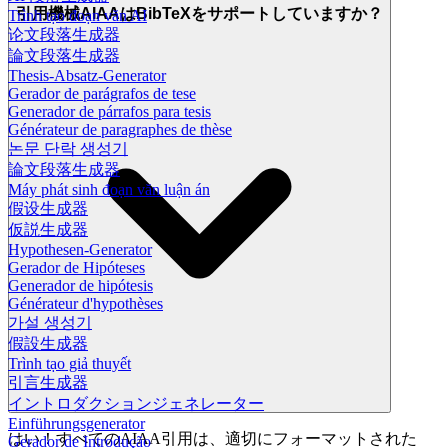
引用機械AIAAはBibTeXをサポートしていますか？
Trình tạo đoạn văn AI
论文段落生成器
論文段落生成器
Thesis-Absatz-Generator
Gerador de parágrafos de tese
Generador de párrafos para tesis
Générateur de paragraphes de thèse
논문 단락 생성기
論文段落生成器
Máy phát sinh đoạn văn luận án
假设生成器
仮説生成器
Hypothesen-Generator
Gerador de Hipóteses
Generador de hipótesis
Générateur d'hypothèses
가설 생성기
假設生成器
Trình tạo giả thuyết
引言生成器
イントロダクションジェネレーター
Einführungsgenerator
はい！すべてのAIAA引用は、適切にフォーマットされた
Gerador de Introdução