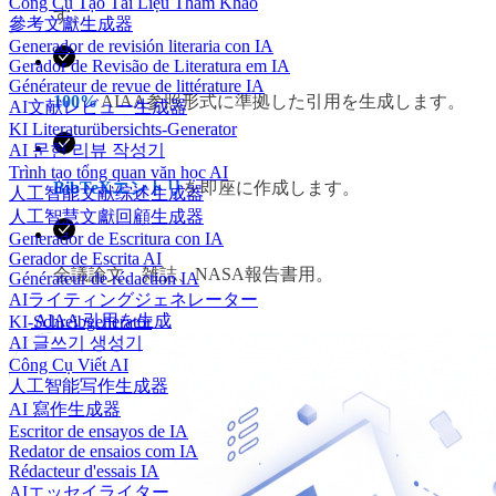
Công Cụ Tạo Tài Liệu Tham Khảo
す。
參考文獻生成器
Generador de revisión literaria con IA
Gerador de Revisão de Literatura em IA
Générateur de revue de littérature IA
100%
AIAA参照形式に準拠した引用を生成します。
AI文献レビュー生成器
KI Literaturübersichts-Generator
AI 문헌 리뷰 작성기
Trình tạo tổng quan văn học AI
BibTeXエントリ
を即座に作成します。
人工智能文献综述生成器
人工智慧文獻回顧生成器
Generador de Escritura con IA
Gerador de Escrita AI
会議論文、雑誌、NASA報告書用。
Générateur de rédaction IA
AIライティングジェネレーター
AIAA 引用を生成
KI-Schreibgenerator
AI 글쓰기 생성기
Công Cụ Viết AI
人工智能写作生成器
AI 寫作生成器
Escritor de ensayos de IA
Redator de ensaios com IA
Rédacteur d'essais IA
AIエッセイライター