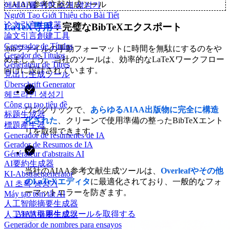
✨
AIAA参考文献生成ツール
에세이를 위한 소개 생성기
Người Tạo Giới Thiệu cho Bài Tiết
论文引言生成器
LaTeX専用
：完璧なBibTeXエクスポート
論文引言創建工具
Generador de Títulos
.bibファイルの手動フォーマットに時間を無駄にするのをや
Gerador de Títulos
めましょう。当社のツールは、効率的なLaTeXワークフロー
Générateur de Titres
向けに設計されています。
見出し生成ツール
Überschrift Generator
헤드라인 생성기
Công cụ tạo tiêu đề
ワンクリックで、
あらゆるAIAA出版物に完全に構造
标题生成器
化された
、クリーンで使用準備の整ったBibTeXエント
標題產生器
リを取得できます。
Generador de resúmenes de IA
Gerador de Resumos de IA
Générateur d'abstraits AI
AI要約生成器
当社のAIAA参考文献生成ツールは、
Overleafやその他
KI-Abstractgenerator
のLaTeXエディタ
に最適化されており、一般的なフォ
AI 초록 생성기
ーマットエラーを防ぎます。
Máy tạo tóm tắt AI
人工智能摘要生成器
AIAA引用生成ツールを取得する
人工智慧摘要生成器
Generador de nombres para ensayos