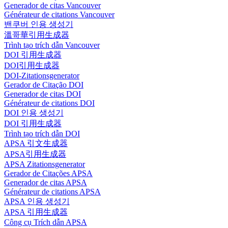
Generador de citas Vancouver
Générateur de citations Vancouver
밴쿠버 인용 생성기
溫哥華引用生成器
Trình tạo trích dẫn Vancouver
DOI 引用生成器
DOI引用生成器
DOI-Zitationsgenerator
Gerador de Citação DOI
Generador de citas DOI
Générateur de citations DOI
DOI 인용 생성기
DOI 引用生成器
Trình tạo trích dẫn DOI
APSA 引文生成器
APSA引用生成器
APSA Zitationsgenerator
Gerador de Citações APSA
Generador de citas APSA
Générateur de citations APSA
APSA 인용 생성기
APSA 引用生成器
Công cụ Trích dẫn APSA