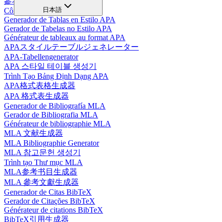
參考書目生成器
日本語
Công cụ tạo danh mục tài liệu
Generador de Tablas en Estilo APA
Gerador de Tabelas no Estilo APA
Générateur de tableaux au format APA
APAスタイルテーブルジェネレーター
APA-Tabellengenerator
APA 스타일 테이블 생성기
Trình Tạo Bảng Định Dạng APA
APA格式表格生成器
APA 格式表生成器
Generador de Bibliografía MLA
Gerador de Bibliografia MLA
Générateur de bibliographie MLA
MLA 文献生成器
MLA Bibliographie Generator
MLA 참고문헌 생성기
Trình tạo Thư mục MLA
MLA参考书目生成器
MLA 參考文獻生成器
Generador de Citas BibTeX
Gerador de Citações BibTeX
Générateur de citations BibTeX
BibTeX引用生成器