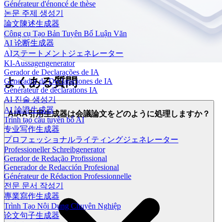
Générateur d'énoncé de thèse
논문 주제 생성기
論文陳述生成器
Công cụ Tạo Bản Tuyên Bố Luận Văn
AI 论断生成器
AIステートメントジェネレーター
KI-Aussagengenerator
Gerador de Declarações de IA
よくある質問
Generador de Declaraciones de IA
Générateur de déclarations IA
AI 진술 생성기
AI 論證生成器
AIAA引用生成器は会議論文をどのように処理しますか？
Trình tạo câu tuyên bố AI
专业写作生成器
プロフェッショナルライティングジェネレーター
Professioneller Schreibgenerator
Gerador de Redação Profissional
Generador de Redacción Profesional
Générateur de Rédaction Professionnelle
전문 문서 작성기
專業寫作生成器
Trình Tạo Nội Dung Chuyên Nghiệp
论文句子生成器