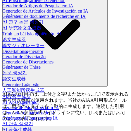
AI-Forschungsarbeiten-Generator
Gerador de Artigos de Pesquisa em IA
Generador de Artículos de Investigación en IA
Générateur de documents de recherche en IA
AI 연구 논문 생성기
AI 研究論文生成器
Trình tạo bài báo nghiên cứu AI
论文生成器
論文ジェネレーター
Dissertationsgenerator
Gerador de Dissertação
Generador de Disertaciones
Générateur de Thèse
논문 생성기
論文生成器
Generator Luận văn
人工智能段落生成器
AIAAの引用では、上付き文字¹またはかっこ[1]で表示される
AI段落生成器
番号付き参照が使用されます。当社のAIAA引用形式ツール
KI-Absatzgenerator
は、両方のスタイルを自動的に生成します。連続した引用
Gerador de Parágrafos com IA
は、AIAA参照形式ガイドラインに従い、[1-3]または[1,3,5]
Generador de párrafos de IA
Générateur de paragraphes IA
のように表示されます。
AI 단락 생성기
AI 段落生成器