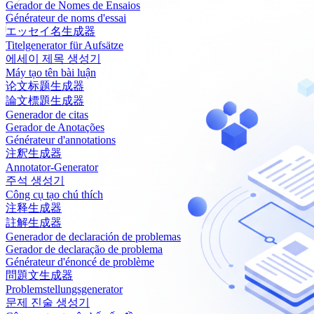
Gerador de Nomes de Ensaios
Générateur de noms d'essai
エッセイ名生成器
Titelgenerator für Aufsätze
에세이 제목 생성기
Máy tạo tên bài luận
论文标题生成器
論文標題生成器
Generador de citas
Gerador de Anotações
Générateur d'annotations
注釈生成器
Annotator-Generator
주석 생성기
Công cụ tạo chú thích
注释生成器
註解生成器
Generador de declaración de problemas
Gerador de declaração de problema
Générateur d'énoncé de problème
問題文生成器
Problemstellungsgenerator
문제 진술 생성기