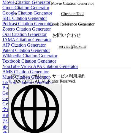
Movie Citation Generator
Movie Citation Generator
Cmos Citation Generator
Google Citation Generator
Checker Tool
SBL Citation Generator
Podcast Citation Generator
Book Reference Generator
Zotero Citation Generator
Oral Citation Generator
お問い合わせ
JAMA Citation Generator
AIP Citation Generator
service@koke.ai
Patent Citation Generator
Wikipedia Citation Generator
Textbook Citation Generator
YouTube Video APA Citation Generator
AMS Citation Generator
プライバシーポリシー
,
サービス利用規約
Music Citation Generator
© 2026 KOKE AI. All Rights Reserved.
TikTok Citation Generator
Book Reference Generator
Generador de bibliografía
Gerador de Bibliografia
Générateur de bibliographie
文献生成ツール
Bibliographie-Generator
참고 문헌 생성기
参考文献生成器