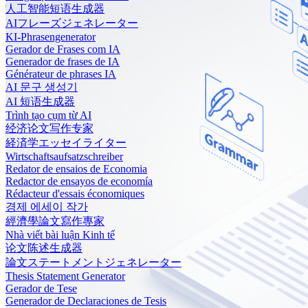
人工智能短语生成器
AIフレーズジェネレーター
KI-Phrasengenerator
Gerador de Frases com IA
Generador de frases de IA
Générateur de phrases IA
AI 문구 생성기
AI 短语生成器
Trình tạo cụm từ AI
经济论文写作专家
経済学エッセイライター
Wirtschaftsaufsatzschreiber
Redator de ensaios de Economia
Redactor de ensayos de economía
Rédacteur d'essais économiques
경제 에세이 작가
經濟學論文寫作專家
Nhà viết bài luận Kinh tế
论文陈述生成器
論文ステートメントジェネレーター
Thesis Statement Generator
Gerador de Tese
Generador de Declaraciones de Tesis