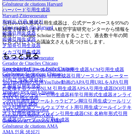
Générateur de citations Harvard
ハーバード引用生成器
Harvard-Zitiergenerator
하버드 인용 생성기
当社のAIAA形式引用生成器は、公式データベースを95%の
Công cụ trích dẫn Harvard
精度で検索します。AIAA航空宇宙研究センターから情報を
哈佛引用生成器
取得し、Google Scholarと照合することで、過去数十年の間
哈佛引用生成器
に見つけにくい会議論文さえも見つけ出します。
芝加哥引用生成器
シカゴ引用生成器
もっと見る
Chicago-Zitationsgenerator
Gerador de Citações Chicago
Generador de Citas en Estilo Chicago
APA文献作成ツール
OSCOLA引用生成器
ACM引用生成器
Générateur de citations Chicago
SBL引用生成器
AMS 引用生成器
引用ソースジェネレーター
시카고 인용 생성기
YouTube動画の引用
YouTube動画のAPA引用
URLをAPA引用
芝加哥引用生成器
に変換するツール
NLM 引用生成器
APSA引用生成器
DOI引用
Trình tạo trích dẫn Chicago
生成器
バンクーバー引用生成器
科学引用形式生成器
オンライ
AMA 引用生成器
ンPDF引用生成ツール
トゥラビアン脚注引用生成ツール
リソ
AMA引用生成器
ース引用生成ツール
ウェブサイト用引用生成ツール
インテキ
AMA Zitationsgenerator
スト引用生成器
オンライン引用生成器
CSE 名称年形式引用
Gerador de Citações AMA
生成器
ブルーブック引用生成器
Generador de Citaciones AMA
Générateur de citations AMA
AMA 인용 생성기