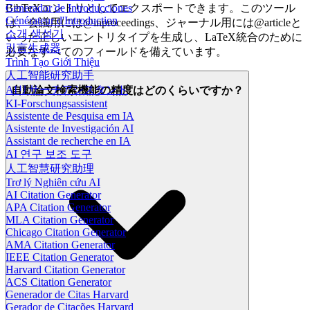
Generador de Introducciones
BibTeXエントリとしてエクスポートできます。このツール
Générateur d'Introduction
は、会議用には@inproceedings、ジャーナル用には@articleと
소개 생성기
いった正しいエントリタイプを生成し、LaTeX統合のために
引言生成器
必要なすべてのフィールドを備えています。
Trình Tạo Giới Thiệu
人工智能研究助手
AIリサーチアシスタント
自動論文検索機能の精度はどのくらいですか？
KI-Forschungsassistent
Assistente de Pesquisa em IA
Asistente de Investigación AI
Assistant de recherche en IA
AI 연구 보조 도구
人工智慧研究助理
Trợ lý Nghiên cứu AI
AI Citation Generator
APA Citation Generator
MLA Citation Generator
Chicago Citation Generator
AMA Citation Generator
IEEE Citation Generator
Harvard Citation Generator
ACS Citation Generator
Generador de Citas Harvard
Gerador de Citações Harvard