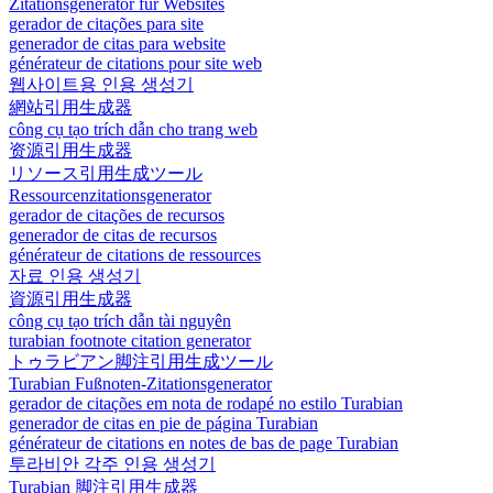
Zitationsgenerator für Websites
gerador de citações para site
generador de citas para website
générateur de citations pour site web
웹사이트용 인용 생성기
網站引用生成器
công cụ tạo trích dẫn cho trang web
资源引用生成器
リソース引用生成ツール
Ressourcenzitationsgenerator
gerador de citações de recursos
generador de citas de recursos
générateur de citations de ressources
자료 인용 생성기
資源引用生成器
công cụ tạo trích dẫn tài nguyên
turabian footnote citation generator
トゥラビアン脚注引用生成ツール
Turabian Fußnoten-Zitationsgenerator
gerador de citações em nota de rodapé no estilo Turabian
generador de citas en pie de página Turabian
générateur de citations en notes de bas de page Turabian
투라비안 각주 인용 생성기
Turabian 脚注引用生成器