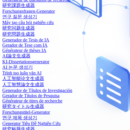
研究課題生成器
Forschungsfragen-Generator
연구 질문 생성기
Máy tạo câu hỏi nghiên cứu
研究问题生成器
研究問題生成器
Generador de Tesis de IA
Gerador de Tese com IA
Générateur de thèses IA
AI論文生成器
KI-Dissertationsgenerator
AI 논문 생성기
Trình tạo luận văn AI
人工智能论文生成器
人工智慧論文生成器
Generador de Títulos de Investigación
Gerador de Títulos de Pesquisa
Générateur de titres de recherche
研究タイトル生成器
Forschungstitel-Generator
연구 제목 생성기
Generator Tiêu Đề Nghiên Cứu
研究标题生成器