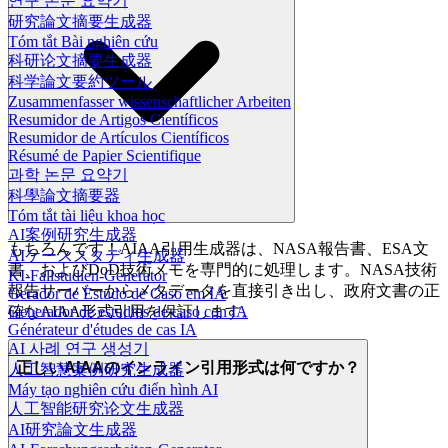
연구 논문 요약기
研究論文摘要生成器
Tóm tắt Bài nghiên cứu
科研论文摘要生成器
科学論文要約ツール
Zusammenfasser wissenschaftlicher Arbeiten
Resumidor de Artigos Científicos
Resumidor de Artículos Científicos
Résumé de Papier Scientifique
과학 논문 요약기
科學論文摘要器
Tóm tắt tài liệu khoa học
AI案例研究生成器
もちろんです！AIAA引用生成器は、NASA報告書、ESA文
AIケーススタディ生成器
書、およびDoD技術メモを専門的に処理します。NASA技術
KI-Fallstudien-Generator
報告サーバーからメタデータを直接引き出し、政府文書の正
Gerador de Estudo de Caso em IA
確なAIAA形式引用を保証します。
Generador de estudios de caso con IA
Générateur d'études de cas IA
AI 사례 연구 생성기
正しいAIAAのインライン引用形式は何ですか？
人工智慧案例研究生成器
Máy tạo nghiên cứu điển hình AI
人工智能研究论文生成器
AI研究論文生成器