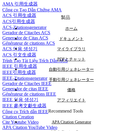
AMA 引用生成器
Công cụ Tạo Dẫn Chứng AMA
ACS 引用生成器
製品
ACS引用生成器
ACS-Zitationsgenerator
ホーム
Gerador de Citações ACS
Generador de Citas ACS
ドキュメント
Générateur de citations ACS
ACS 인용 생성기
マイライブラリ
ACS 引文生成器
PDFとチャット
Trình Tạo Tài Liệu Trích Dẫn ACS
IEEE 引用生成器
自動引用ジェネレーター
IEEE引用生成器
IEEE-Zitationsgenerator
手動引用ジェネレーター
Gerador de Citações IEEE
Generador de citas IEEE
価格
Générateur de citations IEEE
IEEE 인용 생성기
アフィリエイト
IEEE 參考文獻生成器
Recommend Tools
Công cụ Trích dẫn IEEE
Citation Creation
Cite Youtube Video
APA Citation Generator
APA Citation YouTube Video