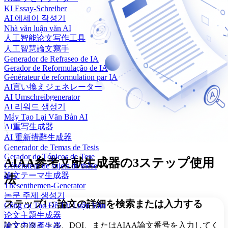
KI Essay-Schreiber
AI 에세이 작성기
Nhà văn luận văn AI
人工智能论文写作工具
人工智慧論文寫手
Generador de Refraseo de IA
Gerador de Reformulação de IA
Générateur de reformulation par IA
AI言い換えジェネレーター
AI Umschreibgenerator
AI 리워드 생성기
Máy Tạo Lại Văn Bản AI
AI重写生成器
AI 重新措辭生成器
Generador de Temas de Tesis
Gerador de Tópicos de Tese
AIAA参考文献生成器の3ステップ使用
Générateur de sujets de thèse
論文テーマ生成器
法
Thesenthemen-Generator
논문 주제 생성기
ステップ1：論文の詳細を検索または入力する
Công cụ Tạo Đề Tài Luận Văn
论文主题生成器
論文のタイトル、DOI、またはAIAA論文番号を入力してく
論文主題產生器