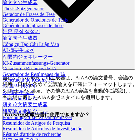
論文文の生成器
Thesis-Satzgenerator
Gerador de Frases de Tese
Generador de Oraciones de Tesis
Générateur de phrases de thèse
논문 문장 생성기
論文句子生成器
Công cụ Tạo Câu Luận Văn
AI 摘要生成器
AI要約ジェネレーター
KI-Zusammenfassungs-Generator
Gerador de Resumos de IA
Generador de Resúmenes de IA
当社のAIAA形式引用生成器は、AIAAの論文番号、会議の
Générateur de Résumé AI
場所、日付を含めて会議論文を正確にフォーマットします。
AI 요약 생성기
SciTech、Aviation、その他のAIAA会議を自動的に認識し、
AI 摘要生成器
各会場に適したAIAA参照スタイルを適用します。
Trình Tóm Tắt AI
研究论文摘要生成器
研究論文要約ツール
NASA技術報告書に使用できますか？
Forschungsartikel-Zusammenfasser
Resumidor de Artigos de Pesquisa
Resumidor de Artículos de Investigación
Résumé d'article de recherche