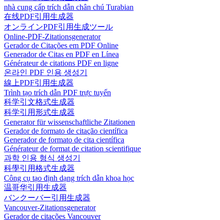
nhà cung cấp trích dẫn chân chú Turabian
在线PDF引用生成器
オンラインPDF引用生成ツール
Online-PDF-Zitationsgenerator
Gerador de Citações em PDF Online
Generador de Citas en PDF en Línea
Générateur de citations PDF en ligne
온라인 PDF 인용 생성기
線上PDF引用生成器
Trình tạo trích dẫn PDF trực tuyến
科学引文格式生成器
科学引用形式生成器
Generator für wissenschaftliche Zitationen
Gerador de formato de citação científica
Generador de formato de cita científica
Générateur de format de citation scientifique
과학 인용 형식 생성기
科學引用格式生成器
Công cụ tạo định dạng trích dẫn khoa học
温哥华引用生成器
バンクーバー引用生成器
Vancouver-Zitationsgenerator
Gerador de citações Vancouver