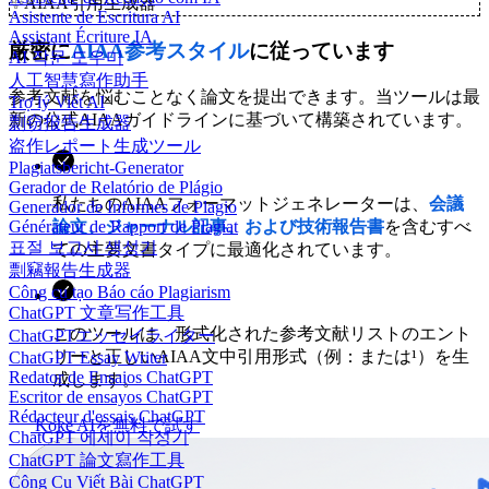
✨
AIAA引用生成器
Asistente de Escritura AI
Assistant Écriture IA
厳密に
AIAA参考スタイル
に従っています
AI 작문 도우미
人工智慧寫作助手
参考文献を悩むことなく論文を提出できます。当ツールは最
Trợ lý Viết AI
新の公式AIAAガイドラインに基づいて構築されています。
剽窃报告生成器
盗作レポート生成ツール
Plagiatsbericht-Generator
Gerador de Relatório de Plágio
私たちのAIAAフォーマットジェネレーターは、
会議
Generador de Informes de Plagio
論文、ジャーナル記事、および技術報告書
を含むすべ
Générateur de Rapport de Plagiat
표절 보고서 생성기
ての主要文書タイプに最適化されています。
剽竊報告生成器
Công cụ tạo Báo cáo Plagiarism
ChatGPT 文章写作工具
このツールは、形式化された参考文献リストのエント
ChatGPTエッセイライター
リーと正しいAIAA文中引用形式（例：または¹）を生
ChatGPT Essay Writer
Redator de Ensaios ChatGPT
成します。
Escritor de ensayos ChatGPT
Rédacteur d'essais ChatGPT
Koke AIを無料で試す
ChatGPT 에세이 작성기
ChatGPT 論文寫作工具
Công Cụ Viết Bài ChatGPT