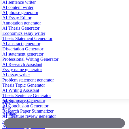
AI sentence writer
AI content writer
AI phrase generator
AI Essay Editor
Annotation generator
AI Thesis Generator
Economics essay writer
Thesis Statement Generator
AI abstract generator
Dissertation Generator
AI statement generator
Professional Writing Generator
AI Research Assistant
Essay name generator
AI essay writer
Problem statement generator
Thesis Topic Generator
AI Writing Assistant
Thesis Sentence Generator
AI Summary Generator
PDFとチャット
AI Conclusion Generator
料金
Research Paper Summarizer
Affiliate
AI literature review generator
Scientific Paper Summarizer
AI case study generator