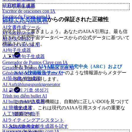
研究標題生成器
✨
AI引用生成器
Escritor de oraciones con IA
Escritor de Frases com IA
信頼できる情報源
からの保証された正確性
Rédacteur de phrases IA
AI文書作成ツール
自信を持って書きましょう。あなたのAIAA引用は、最も信
KI Satzgenerator
頼される航空宇宙データベースからの公式データに基づいて
AI 문장 작성기
構築されています。
Công cụ viết câu AI
AI句子生成器
人工智慧句子生成器
Generador de Puntos Clave con IA
私たちは、
AIAA航空宇宙研究中央（ARC）および
Gerador de Pontos de Tópicos com AI
NASA技術報告サーバー
のような情報源からメタデー
Générateur de Points de Faits AI
AI箇条書き生成器
タを直接取得します。
AI Aufzählungspunktgenerator
AI 글머리 기호 생성기
Trình tạo điểm bullet AI
AI bullet point 生成器
このAIAA引用機能は、自動的に正しいDOIを見つけて
AI 簡報生成器
含めます。これは現代のAIAA引用スタイルの重要な
人工智能写作助手
要素です。
AIライティングアシスタント
KI-Schreibassistent
AIAA参考文献生成器を試す
Assistente de Redação com IA