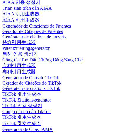
AIAA 인용 생성기
Trình sinh trích dẫn AIAA
AIAA 引用生成器
AIAA 引用生成器
Generador de Citaciones de Patentes
Gerador de Citações de Patentes
Générateur de citations de brevets
特許引用生成器
Patentzitierungsgenerator
특허 인용 생성기
Công Cụ Tạo Dẫn Chứng Bằng Sáng Chế
专利引用生成器
專利引用生成器
Generador de Citas de TikTok
Gerador de Citações do TikTok
Générateur de citations TikTok
TikTok 引用生成器
TikTok Zitationsgenerator
TikTok 인용 생성기
Công cụ trích dẫn TikTok
TikTok 引用生成器
TikTok 引文生成器
Generador de Citas JAMA