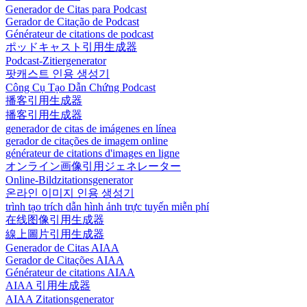
Generador de Citas para Podcast
Gerador de Citação de Podcast
Générateur de citations de podcast
ポッドキャスト引用生成器
Podcast-Zitiergenerator
팟캐스트 인용 생성기
Công Cụ Tạo Dẫn Chứng Podcast
播客引用生成器
播客引用生成器
generador de citas de imágenes en línea
gerador de citações de imagem online
générateur de citations d'images en ligne
オンライン画像引用ジェネレーター
Online-Bildzitationsgenerator
온라인 이미지 인용 생성기
trình tạo trích dẫn hình ảnh trực tuyến miễn phí
在线图像引用生成器
線上圖片引用生成器
Generador de Citas AIAA
Gerador de Citações AIAA
Générateur de citations AIAA
AIAA 引用生成器
AIAA Zitationsgenerator