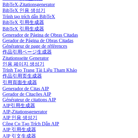
BibTeX-Zitationsgenerator
BibTeX 인용 생성기
Trình tạo trích dẫn BibTeX
BibTeX 引用生成器
BibTeX 引用生成器
Generador de Página de Obras Citadas
Gerador de Página de Obras Citadas
Générateur de page de références
作品引用ページ生成器
Zitationsseite Generator
인용 페이지 생성기
Trình Tạo Trang Tài Liệu Tham Khảo
作品引用页生成器
引用頁面生成器
Generador de Citas AIP
Gerador de Citações AIP
Générateur de citations AIP
AIP引用生成器
AIP-Zitationsgenerator
AIP 인용 생성기
Công Cụ Tạo Trích Dẫn AIP
AIP 引用生成器
AIP 引文生成器