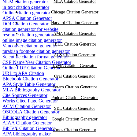
NLM citation generator
MLA Citation Generator
in-text citation generator
Chicago Citation Generator
Online citation generator
APSA Citation Generator
Harvard Citation Generator
DOI Citation Generator
citation generator for website
AMA Citation Generator
resource citation generator
online image citation generator
IEEE Citation Generator
Vancouver citation generator
turabian footnote citation generator
ACS Citation Generator
Scientific citation format generator
CSE Name Year Citation Generator
JAMA Citation Generator
Online PDF Citation Generator
URL to APA Citation
Oral Citation Generator
Bluebook Citation Generator
APA Style Table Generator
Zotero Citation Generator
MLA Bibliography Generator
Cite Sources Generator
Podcast Citation Generator
Works Cited Page Generator
ACM Citation Generator
SBL Citation Generator
OSCOLA Citation Generator
Bibliography generator
Google Citation Generator
AIAA Citation Generator
BibTeX Citation Generator
Cmos Citation Generator
APA bibliography maker