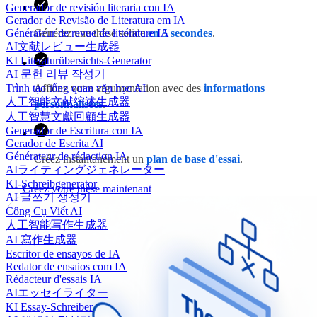
Generador de revisión literaria con IA
Gerador de Revisão de Literatura em IA
Générateur de revue de littérature IA
Générez une thèse solide
en 5 secondes
.
AI文献レビュー生成器
KI Literaturübersichts-Generator
AI 문헌 리뷰 작성기
Trình tạo tổng quan văn học AI
Affinez votre argumentation avec des
informations
人工智能文献综述生成器
personnalisées
.
人工智慧文獻回顧生成器
Generador de Escritura con IA
Gerador de Escrita AI
Générateur de rédaction IA
Créez instantanément un
plan de base d'essai
.
AIライティングジェネレーター
KI-Schreibgenerator
Créez votre thèse maintenant
AI 글쓰기 생성기
Công Cụ Viết AI
人工智能写作生成器
AI 寫作生成器
Escritor de ensayos de IA
Redator de ensaios com IA
Rédacteur d'essais IA
AIエッセイライター
KI Essay-Schreiber