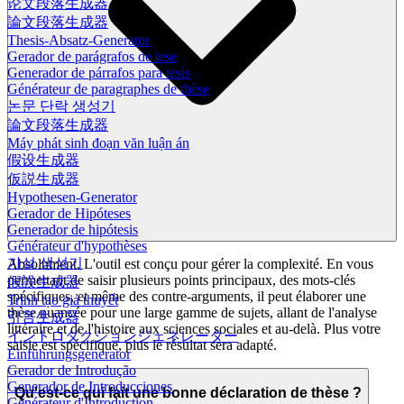
论文段落生成器
論文段落生成器
Thesis-Absatz-Generator
Gerador de parágrafos de tese
Generador de párrafos para tesis
Générateur de paragraphes de thèse
논문 단락 생성기
論文段落生成器
Máy phát sinh đoạn văn luận án
假设生成器
仮説生成器
Hypothesen-Generator
Gerador de Hipóteses
Generador de hipótesis
Générateur d'hypothèses
가설 생성기
Absolument. L'outil est conçu pour gérer la complexité. En vous
permettant de saisir plusieurs points principaux, des mots-clés
假設生成器
spécifiques, et même des contre-arguments, il peut élaborer une
Trình tạo giả thuyết
thèse nuancée pour une large gamme de sujets, allant de l'analyse
引言生成器
littéraire et de l'histoire aux sciences sociales et au-delà. Plus votre
イントロダクションジェネレーター
saisie est spécifique, plus le résultat sera adapté.
Einführungsgenerator
Gerador de Introdução
Generador de Introducciones
Qu'est-ce qui fait une bonne déclaration de thèse ?
Générateur d'Introduction