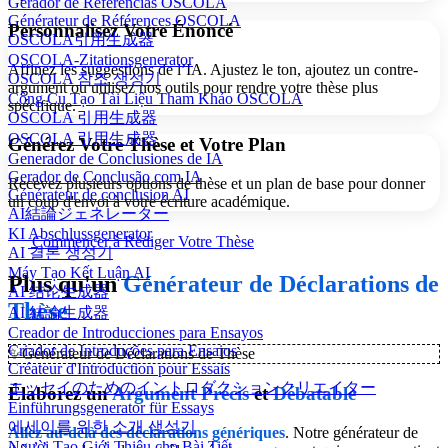
Gerador de Referências OSCOLA
Générateur de Références OSCOLA
Personnalisez Votre Énoncé
OSCOLA引用生成器
OSCOLA-Zitationsgenerator
Affinez les suggestions de l’IA. Ajustez le ton, ajoutez un contre-
OSCOLA 참조 생성기
argument ou utilisez nos outils pour rendre votre thèse plus
Công Cụ Tạo Tài Liệu Tham Khảo OSCOLA
spécifique.
OSCOLA 引用生成器
OSCOLA 引用生成器
Générez Votre Thèse et Votre Plan
Generador de Conclusiones de IA
Gerador de Conclusão com IA
Recevez plusieurs options de thèse et un plan de base pour donner
Générateur de conclusion AI
un coup d'envoi à votre écriture académique.
AI結論ジェネレーター
KI Abschlussgenerator
Commencer à Rédiger Votre Thèse
AI 결론 생성기
Máy Tạo Kết Luận AI
Plus qu'un
Générateur de Déclarations de
AI 结论生成器
Thèse
AI 結論生成器
Creador de Introducciones para Ensayos
Criador de Introduções para Ensaios
✨
Générateur de Déclarations de Thèse
Créateur d'Introduction pour Essais
エッセイのためのイントロダクションクリエイター
Élaborez un
Argument Précis
et
Débatable
Einführungsgenerator für Essays
에세이를 위한 소개 생성기
Allez au-delà des déclarations génériques
. Notre générateur de
Người Tạo Giới Thiệu cho Bài Tiết