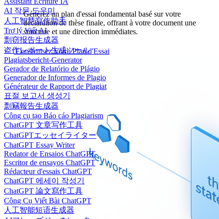
Assistant Écriture IA
AI 작문 도우미
Générez un plan d'essai fondamental basé sur votre
人工智慧寫作助手
déclaration de thèse finale, offrant à votre document une
Trợ lý Viết AI
structure et une direction immédiates.
剽窃报告生成器
盗作レポート生成ツール
Construisez Votre Plan d'Essai
Plagiatsbericht-Generator
Gerador de Relatório de Plágio
Generador de Informes de Plagio
Générateur de Rapport de Plagiat
표절 보고서 생성기
剽竊報告生成器
Công cụ tạo Báo cáo Plagiarism
ChatGPT 文章写作工具
ChatGPTエッセイライター
ChatGPT Essay Writer
Redator de Ensaios ChatGPT
Escritor de ensayos ChatGPT
Rédacteur d'essais ChatGPT
ChatGPT 에세이 작성기
ChatGPT 論文寫作工具
Công Cụ Viết Bài ChatGPT
人工智能短语生成器