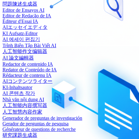
問題陳述生成器
Editor de Ensayos AI
Editor de Redação de IA
Éditeur d'Essai IA
AIエッセイエディタ
KI Aufsatz-Editor
AI 에세이 편집기
Trình Biên Tập Bài Viết AI
人工智能作文编辑器
AI 論文編輯器
Redactor de contenido IA
Redator de Conteúdo de IA
Rédacteur de contenu IA
AIコンテンツライター
KI-Inhaltsautor
AI 콘텐츠 작가
Nhà văn nội dung AI
人工智能内容撰写器
人工智慧內容作家
Generador de preguntas de investigación
Gerador de perguntas de pesquisa
Générateur de questions de recherche
研究課題生成器