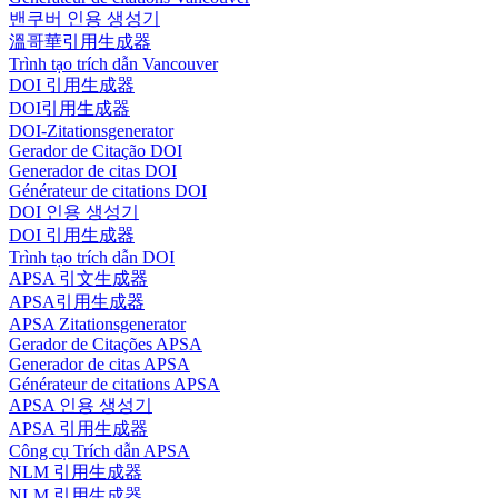
밴쿠버 인용 생성기
溫哥華引用生成器
Trình tạo trích dẫn Vancouver
DOI 引用生成器
DOI引用生成器
DOI-Zitationsgenerator
Gerador de Citação DOI
Generador de citas DOI
Générateur de citations DOI
DOI 인용 생성기
DOI 引用生成器
Trình tạo trích dẫn DOI
APSA 引文生成器
APSA引用生成器
APSA Zitationsgenerator
Gerador de Citações APSA
Generador de citas APSA
Générateur de citations APSA
APSA 인용 생성기
APSA 引用生成器
Công cụ Trích dẫn APSA
NLM 引用生成器
NLM 引用生成器