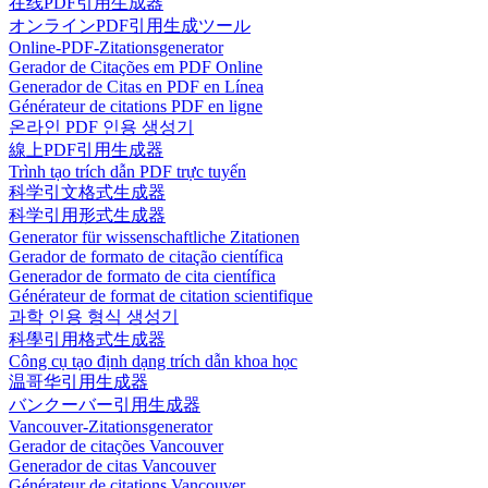
在线PDF引用生成器
オンラインPDF引用生成ツール
Online-PDF-Zitationsgenerator
Gerador de Citações em PDF Online
Generador de Citas en PDF en Línea
Générateur de citations PDF en ligne
온라인 PDF 인용 생성기
線上PDF引用生成器
Trình tạo trích dẫn PDF trực tuyến
科学引文格式生成器
科学引用形式生成器
Generator für wissenschaftliche Zitationen
Gerador de formato de citação científica
Generador de formato de cita científica
Générateur de format de citation scientifique
과학 인용 형식 생성기
科學引用格式生成器
Công cụ tạo định dạng trích dẫn khoa học
温哥华引用生成器
バンクーバー引用生成器
Vancouver-Zitationsgenerator
Gerador de citações Vancouver
Generador de citas Vancouver
Générateur de citations Vancouver