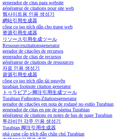
generador de citas para website
générateur de citations pour site web
웹사이트용 인용 생성기
網站引用生成器
công cụ tạo trích dẫn cho trang web
资源引用生成器
リソース引用生成ツール
Ressourcenzitationsgenerator
gerador de citações de recursos
generador de citas de recursos
générateur de citations de ressources
자료 인용 생성기
資源引用生成器
công cụ tạo trích dẫn tài nguyên
turabian footnote citation generator
トゥラビアン脚注引用生成ツール
Turabian Fußnoten-Zitationsgenerator
gerador de citações em nota de rodapé no estilo Turabian
generador de citas en pie de página Turabian
générateur de citations en notes de bas de page Turabian
투라비안 각주 인용 생성기
Turabian 脚注引用生成器
nhà cung cấp trích dẫn chân chú Turabian