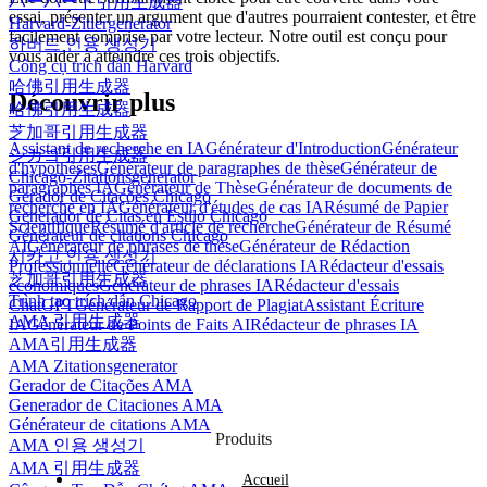
ハーバード引用生成器
essai, présenter un argument que d'autres pourraient contester, et être
Harvard-Zitiergenerator
facilement comprise par votre lecteur. Notre outil est conçu pour
하버드 인용 생성기
vous aider à atteindre ces trois objectifs.
Công cụ trích dẫn Harvard
哈佛引用生成器
Découvrir plus
哈佛引用生成器
芝加哥引用生成器
Assistant de recherche en IA
Générateur d'Introduction
Générateur
シカゴ引用生成器
d'hypothèses
Générateur de paragraphes de thèse
Générateur de
Chicago-Zitationsgenerator
paragraphes IA
Générateur de Thèse
Générateur de documents de
Gerador de Citações Chicago
recherche en IA
Générateur d'études de cas IA
Résumé de Papier
Generador de Citas en Estilo Chicago
Scientifique
Résumé d'article de recherche
Générateur de Résumé
Générateur de citations Chicago
AI
Générateur de phrases de thèse
Générateur de Rédaction
시카고 인용 생성기
Professionnelle
Générateur de déclarations IA
Rédacteur d'essais
芝加哥引用生成器
économiques
Générateur de phrases IA
Rédacteur d'essais
Trình tạo trích dẫn Chicago
ChatGPT
Générateur de Rapport de Plagiat
Assistant Écriture
AMA 引用生成器
IA
Générateur de Points de Faits AI
Rédacteur de phrases IA
AMA引用生成器
AMA Zitationsgenerator
Gerador de Citações AMA
Generador de Citaciones AMA
Générateur de citations AMA
Produits
AMA 인용 생성기
AMA 引用生成器
Accueil