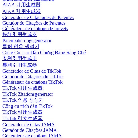
AIAA 引用生成器
AIAA 引用生成器
Generador de Citaciones de Patentes
Gerador de Citações de Patentes
Générateur de citations de brevets
特許引用生成器
Patentzitierungsgenerator
특허 인용 생성기
Công Cụ Tạo Dẫn Chứng Bằng Sáng Chế
专利引用生成器
專利引用生成器
Generador de Citas de TikTok
Gerador de Citações do TikTok
Générateur de citations TikTok
TikTok 引用生成器
TikTok Zitationsgenerator
TikTok 인용 생성기
Công cụ trích dẫn TikTok
TikTok 引用生成器
TikTok 引文生成器
Generador de Citas JAMA
Gerador de Citações JAMA
Générateur de citations JAMA