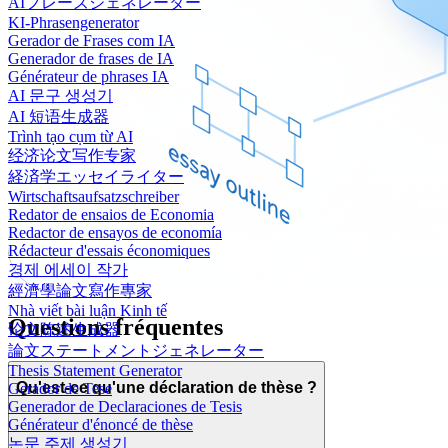
AIフレーズジェネレーター
KI-Phrasengenerator
Gerador de Frases com IA
Generador de frases de IA
Générateur de phrases IA
AI 문구 생성기
AI 短语生成器
Trình tạo cụm từ AI
经济论文写作专家
経済学エッセイライター
Wirtschaftsaufsatzschreiber
Redator de ensaios de Economia
Redactor de ensayos de economía
Rédacteur d'essais économiques
경제 에세이 작가
經濟學論文寫作專家
Nhà viết bài luận Kinh tế
Questions fréquentes
论文陈述生成器
論文ステートメントジェネレーター
Thesis Statement Generator
Qu'est-ce qu'une déclaration de thèse ?
Gerador de Tese
Generador de Declaraciones de Tesis
Générateur d'énoncé de thèse
논문 주제 생성기