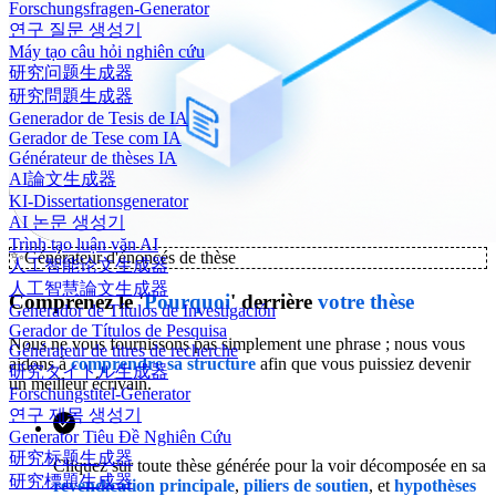
Forschungsfragen-Generator
연구 질문 생성기
Máy tạo câu hỏi nghiên cứu
研究问题生成器
研究問題生成器
Generador de Tesis de IA
Gerador de Tese com IA
Générateur de thèses IA
AI論文生成器
KI-Dissertationsgenerator
AI 논문 생성기
Trình tạo luận văn AI
✨
Générateur d'énoncés de thèse
人工智能论文生成器
人工智慧論文生成器
Comprenez le '
Pourquoi
' derrière
votre thèse
Generador de Títulos de Investigación
Gerador de Títulos de Pesquisa
Nous ne vous fournissons pas simplement une phrase ; nous vous
Générateur de titres de recherche
aidons à
comprendre sa structure
afin que vous puissiez devenir
研究タイトル生成器
un meilleur écrivain.
Forschungstitel-Generator
연구 제목 생성기
Generator Tiêu Đề Nghiên Cứu
研究标题生成器
Cliquez sur toute thèse générée pour la voir décomposée en sa
研究標題生成器
revendication principale
,
piliers de soutien
, et
hypothèses