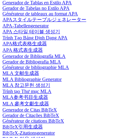
Generador de Tablas en Estilo APA
Gerador de Tabelas no Estilo APA
Générateur de tableaux au format APA
APAスタイルテーブルジェネレーター
APA-Tabellengenerator
APA 스타일 테이블 생성기
Trình Tạo Bảng Định Dạng APA
APA格式表格生成器
APA 格式表生成器
Generador de Bibliografía MLA
Gerador de Bibliografia MLA
Générateur de bibliographie MLA
MLA 文献生成器
MLA Bibliographie Generator
MLA 참고문헌 생성기
Trình tạo Thư mục MLA
MLA参考书目生成器
MLA 參考文獻生成器
Generador de Citas BibTeX
Gerador de Citações BibTeX
Générateur de citations BibTeX
BibTeX引用生成器
BibTeX-Zitationsgenerator