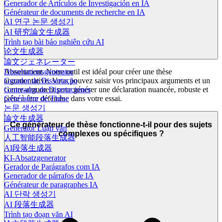
Generador de Artículos de Investigación en IA
Générateur de documents de recherche en IA
AI 연구 논문 생성기
AI 研究論文生成器
Trình tạo bài báo nghiên cứu AI
论文生成器
論文ジェネレーター
Dissertationsgenerator
Absolument. Notre outil est idéal pour créer une thèse
Gerador de Dissertação
argumentative. Vous pouvez saisir vos principaux arguments et un
Generador de Disertaciones
contre-argument pour générer une déclaration nuancée, robuste et
Générateur de Thèse
prête à être défendue dans votre essai.
논문 생성기
論文生成器
Ce générateur de thèse fonctionne-t-il pour des sujets
Generator Luận văn
complexes ou spécifiques ?
人工智能段落生成器
AI段落生成器
KI-Absatzgenerator
Gerador de Parágrafos com IA
Generador de párrafos de IA
Générateur de paragraphes IA
AI 단락 생성기
AI 段落生成器
Trình tạo đoạn văn AI