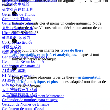
thèse vous donne le contrôle, créant un argument qui vous appartient
论文引言生成器
vraiment.
論文引言創建工具
Generador de Títulos
Gerador de Títulos
Entrez vos points clés et même un contre-argument. Notre
Générateur de Titres
créateur de thèse AI construit une déclaration autour de vos
見出し生成ツール
idées spécifiques.
Überschrift Generator
헤드라인 생성기
Công cụ tạo tiêu đề
标题生成器
Notre outil prend en charge les
types de thèse
標題產生器
argumentatifs, expositifs et analytiques
, adaptés à tout
Generador de resúmenes de IA
format de papier académique.
Gerador de Resumos de IA
Générateur d'abstraits AI
AI要約生成器
KI-Abstractgenerator
Prend en charge plusieurs types de thèse—
argumentatif
,
AI 초록 생성기
expositif
,
analytique
,
et plus
—et est adapté à tout format de
Máy tạo tóm tắt AI
papier académique.
人工智能摘要生成器
人工智慧摘要生成器
Affinez Votre Argument Maintenant
Generador de nombres para ensayos
Gerador de Nomes de Ensaios
Générateur de noms d'essai