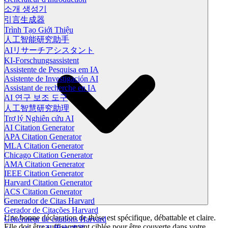
소개 생성기
引言生成器
Trình Tạo Giới Thiệu
人工智能研究助手
AIリサーチアシスタント
KI-Forschungsassistent
Assistente de Pesquisa em IA
Asistente de Investigación AI
Assistant de recherche en IA
AI 연구 보조 도구
人工智慧研究助理
Trợ lý Nghiên cứu AI
AI Citation Generator
APA Citation Generator
MLA Citation Generator
Chicago Citation Generator
AMA Citation Generator
IEEE Citation Generator
Harvard Citation Generator
ACS Citation Generator
Generador de Citas Harvard
Gerador de Citações Harvard
Une bonne déclaration de thèse est spécifique, débattable et claire.
Générateur de citations Harvard
Elle doit être suffisamment ciblée pour être couverte dans votre