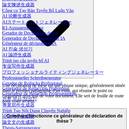
論文陳述生成器
Công cụ Tạo Bản Tuyên Bố Luận Văn
AI 论断生成器
AIステートメントジェネレーター
KI-Aussagengenerator
Gerador de Declarações de IA
Generador de Declaraciones de IA
Générateur de déclarations IA
AI 진술 생성기
AI 論證生成器
Trình tạo câu tuyên bố AI
专业写作生成器
プロフェッショナルライティングジェネレーター
Professioneller Schreibgenerator
Gerador de Redação Profissional
Une déclaration de thèse est une phrase unique, généralement située
Generador de Redacción Profesional
dans le premier paragraphe d'un essai, qui résume le point ou
Générateur de Rédaction Professionnelle
l'argument principal de votre document. Elle sert de feuille de route
전문 문서 작성기
pour votre lecteur.
專業寫作生成器
Trình Tạo Nội Dung Chuyên Nghiệp
Comment fonctionne ce générateur de déclaration de
论文句子生成器
thèse ?
論文文の生成器
Thesis-Satzgenerator