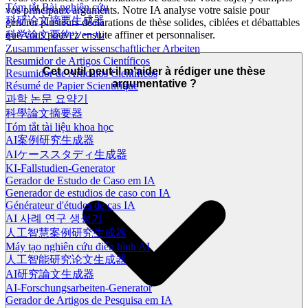
Tóm tắt Bài nghiên cứu
vos principaux arguments. Notre IA analyse votre saisie pour
科研论文摘要生成器
générer plusieurs déclarations de thèse solides, ciblées et débattables
que vous pouvez ensuite affiner et personnaliser.
科学論文要約ツール
Zusammenfasser wissenschaftlicher Arbeiten
Resumidor de Artigos Científicos
Cet outil peut-il m'aider à rédiger une thèse
Resumidor de Artículos Científicos
argumentative ?
Résumé de Papier Scientifique
과학 논문 요약기
科學論文摘要器
Tóm tắt tài liệu khoa học
AI案例研究生成器
AIケーススタディ生成器
KI-Fallstudien-Generator
Gerador de Estudo de Caso em IA
Generador de estudios de caso con IA
Générateur d'études de cas IA
AI 사례 연구 생성기
人工智慧案例研究生成器
Máy tạo nghiên cứu điển hình AI
人工智能研究论文生成器
AI研究論文生成器
AI-Forschungsarbeiten-Generator
Gerador de Artigos de Pesquisa em IA