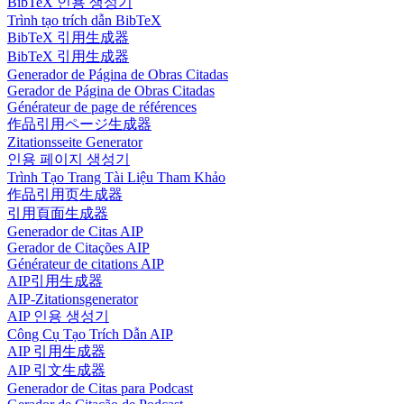
BibTeX 인용 생성기
Trình tạo trích dẫn BibTeX
BibTeX 引用生成器
BibTeX 引用生成器
Generador de Página de Obras Citadas
Gerador de Página de Obras Citadas
Générateur de page de références
作品引用ページ生成器
Zitationsseite Generator
인용 페이지 생성기
Trình Tạo Trang Tài Liệu Tham Khảo
作品引用页生成器
引用頁面生成器
Generador de Citas AIP
Gerador de Citações AIP
Générateur de citations AIP
AIP引用生成器
AIP-Zitationsgenerator
AIP 인용 생성기
Công Cụ Tạo Trích Dẫn AIP
AIP 引用生成器
AIP 引文生成器
Generador de Citas para Podcast