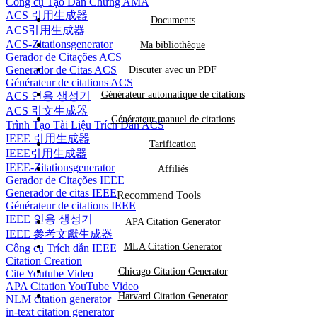
Công cụ Tạo Dẫn Chứng AMA
ACS 引用生成器
Documents
ACS引用生成器
ACS-Zitationsgenerator
Ma bibliothèque
Gerador de Citações ACS
Generador de Citas ACS
Discuter avec un PDF
Générateur de citations ACS
Générateur automatique de citations
ACS 인용 생성기
ACS 引文生成器
Générateur manuel de citations
Trình Tạo Tài Liệu Trích Dẫn ACS
IEEE 引用生成器
Tarification
IEEE引用生成器
IEEE-Zitationsgenerator
Affiliés
Gerador de Citações IEEE
Generador de citas IEEE
Recommend Tools
Générateur de citations IEEE
IEEE 인용 생성기
APA Citation Generator
IEEE 參考文獻生成器
MLA Citation Generator
Công cụ Trích dẫn IEEE
Citation Creation
Chicago Citation Generator
Cite Youtube Video
APA Citation YouTube Video
Harvard Citation Generator
NLM citation generator
in-text citation generator