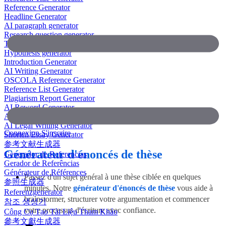
Reference Generator
Headline Generator
AI paragraph generator
Research question generator
Thesis paragraph generator
Hypothesis generator
Introduction Generator
AI Writing Generator
OSCOLA Reference Generator
Reference List Generator
Plagiarism Report Generator
AI Reword Generator
AI Bullet Point Generator
AI Legal Writing Generator
Connexion
S'inscrire
Shorten Essay Generator
参考文献生成器
Générateur d'énoncés de thèse
Generador de Referencias
Gerador de Referências
Générateur de Références
Passez d'un sujet général à une thèse ciblée en quelques
参照生成器
minutes. Notre
générateur d'énoncés de thèse
vous aide à
Referenzgenerator
brainstormer, structurer votre argumentation et commencer
참조 생성기
votre processus d'écriture avec confiance.
Công Cụ Tạo Tài Liệu Tham Khảo
參考文獻生成器