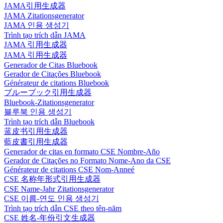
JAMA引用生成器
JAMA Zitationsgenerator
JAMA 인용 생성기
Trình tạo trích dẫn JAMA
JAMA 引用生成器
JAMA 引用生成器
Generador de Citas Bluebook
Gerador de Citações Bluebook
Générateur de citations Bluebook
ブルーブック引用生成器
Bluebook-Zitationsgenerator
블루북 인용 생성기
Trình tạo trích dẫn Bluebook
蓝皮书引用生成器
藍皮書引用生成器
Generador de citas en formato CSE Nombre-Año
Gerador de Citações no Formato Nome-Ano da CSE
Générateur de citations CSE Nom-Anneé
CSE 名称年形式引用生成器
CSE Name-Jahr Zitationsgenerator
CSE 이름-연도 인용 생성기
Trình tạo trích dẫn CSE theo tên-năm
CSE 姓名-年份引文生成器