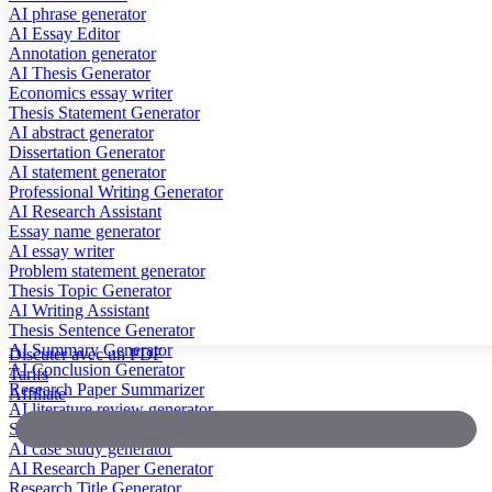
AI phrase generator
AI Essay Editor
Annotation generator
AI Thesis Generator
Economics essay writer
Thesis Statement Generator
AI abstract generator
Dissertation Generator
AI statement generator
Professional Writing Generator
AI Research Assistant
Essay name generator
AI essay writer
Problem statement generator
Thesis Topic Generator
AI Writing Assistant
Thesis Sentence Generator
AI Summary Generator
Discuter avec un PDF
AI Conclusion Generator
Tarifs
Research Paper Summarizer
Affiliate
AI literature review generator
Scientific Paper Summarizer
AI case study generator
AI Research Paper Generator
Research Title Generator