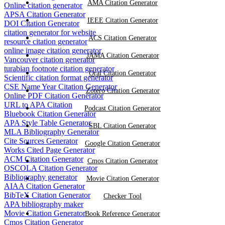
AMA Citation Generator
Online citation generator
APSA Citation Generator
IEEE Citation Generator
DOI Citation Generator
citation generator for website
ACS Citation Generator
resource citation generator
online image citation generator
JAMA Citation Generator
Vancouver citation generator
turabian footnote citation generator
Oral Citation Generator
Scientific citation format generator
CSE Name Year Citation Generator
Zotero Citation Generator
Online PDF Citation Generator
URL to APA Citation
Podcast Citation Generator
Bluebook Citation Generator
APA Style Table Generator
SBL Citation Generator
MLA Bibliography Generator
Cite Sources Generator
Google Citation Generator
Works Cited Page Generator
ACM Citation Generator
Cmos Citation Generator
OSCOLA Citation Generator
Bibliography generator
Movie Citation Generator
AIAA Citation Generator
BibTeX Citation Generator
Checker Tool
APA bibliography maker
Movie Citation Generator
Book Reference Generator
Cmos Citation Generator