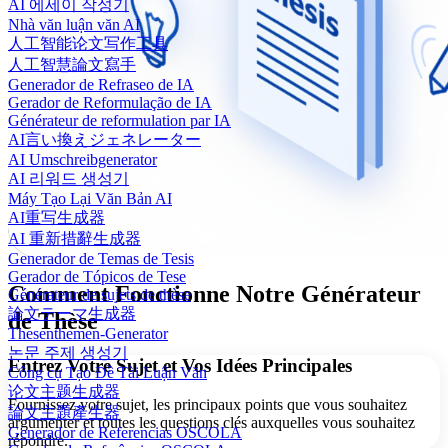
AI 에세이 작성기
Nhà văn luận văn AI
人工智能论文写作工具
人工智慧論文寫手
Generador de Refraseo de IA
Gerador de Reformulação de IA
Générateur de reformulation par IA
AI言い換えジェネレーター
AI Umschreibgenerator
AI 리워드 생성기
Máy Tạo Lại Văn Bản AI
AI重写生成器
AI 重新措辭生成器
Generador de Temas de Tesis
Gerador de Tópicos de Tese
Comment Fonctionne Notre Générateur
Générateur de sujets de thèse
論文テーマ生成器
de Thèse
Thesenthemen-Generator
논문 주제 생성기
Entrez Votre Sujet et Vos Idées Principales
Công cụ Tạo Đề Tài Luận Văn
论文主题生成器
Fournissez votre sujet, les principaux points que vous souhaitez
論文主題產生器
argumenter et toutes les questions clés auxquelles vous souhaitez
Generador de Referencias OSCOLA
répondre.