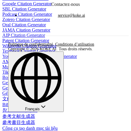
Google Citation Generator
Contactez-nous
SBL Citation Generator
Podcast Citation Generator
service@koke.ai
Zotero Citation Generator
Oral Citation Generator
JAMA Citation Generator
AIP Citation Generator
Patent Citation Generator
Politique de confidentialité
,
Conditions d’utilisation
Wikipedia Citation Generator
Copyright © 2026 KOKE AI. Tous droits réservés.
Textbook Citation Generator
YouTube Video APA Citation Generator
AMS Citation Generator
Music Citation Generator
TikTok Citation Generator
Book Reference Generator
Generador de bibliografía
Gerador de Bibliografia
Générateur de bibliographie
文献生成ツール
Bibliographie-Generator
Français
참고 문헌 생성기
参考文献生成器
參考書目生成器
Công cụ tạo danh mục tài liệu