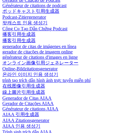
Gerador de Citação de Podcast
Générateur de citations de podcast
ポッドキャスト引用生成器
Podcast-Zitiergenerator
팟캐스트 인용 생성기
Công Cụ Tạo Dẫn Chứng Podcast
播客引用生成器
播客引用生成器
generador de citas de imágenes en línea
gerador de citações de imagem online
générateur de citations d'images en ligne
オンライン画像引用ジェネレーター
Online-Bildzitationsgenerator
온라인 이미지 인용 생성기
trình tạo trích dẫn hình ảnh trực tuyến miễn phí
在线图像引用生成器
線上圖片引用生成器
Generador de Citas AIAA
Gerador de Citações AIAA
Générateur de citations AIAA
AIAA 引用生成器
AIAA Zitationsgenerator
AIAA 인용 생성기
Trình sinh trích dẫn AIAA