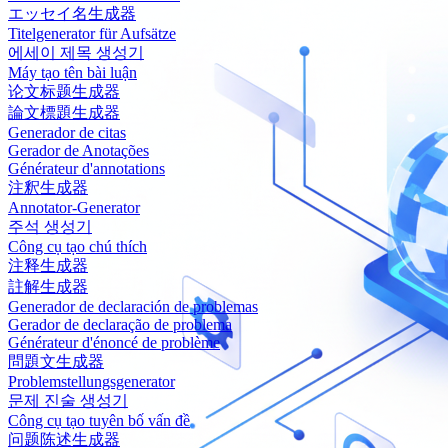
エッセイ名生成器
Titelgenerator für Aufsätze
에세이 제목 생성기
Máy tạo tên bài luận
论文标题生成器
論文標題生成器
Generador de citas
Gerador de Anotações
Générateur d'annotations
注釈生成器
Annotator-Generator
주석 생성기
Công cụ tạo chú thích
注释生成器
註解生成器
Generador de declaración de problemas
Gerador de declaração de problema
Générateur d'énoncé de problème
問題文生成器
Problemstellungsgenerator
문제 진술 생성기
Công cụ tạo tuyên bố vấn đề
问题陈述生成器