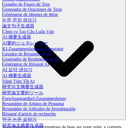
Gerador de Frases de Tese
Generador de Oraciones de Tesis
Générateur de phrases de thèse
논문 문장 생성기
論文句子生成器
Công cụ Tạo Câu Luận Văn
AI 摘要生成器
AI要約ジェネレーター
KI-Zusammenfassungs-Generator
Gerador de Resumos de IA
Generador de Resúmenes de IA
Générateur de Résumé AI
AI 요약 생성기
AI 摘要生成器
Trình Tóm Tắt AI
研究论文摘要生成器
研究論文要約ツール
Forschungsartikel-Zusammenfasser
Resumidor de Artigos de Pesquisa
Resumidor de Artículos de Investigación
Résumé d'article de recherche
연구 논문 요약기
研究論文摘要生成器
Vous fournissez les informations de base sur votre sujet, y compris