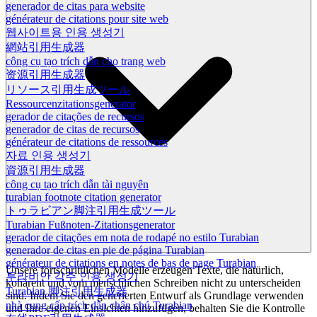
generador de citas para website
générateur de citations pour site web
웹사이트용 인용 생성기
網站引用生成器
công cụ tạo trích dẫn cho trang web
资源引用生成器
リソース引用生成ツール
Ressourcenzitationsgenerator
gerador de citações de recursos
generador de citas de recursos
générateur de citations de ressources
자료 인용 생성기
資源引用生成器
công cụ tạo trích dẫn tài nguyên
turabian footnote citation generator
トゥラビアン脚注引用生成ツール
Turabian Fußnoten-Zitationsgenerator
gerador de citações em nota de rodapé no estilo Turabian
generador de citas en pie de página Turabian
générateur de citations en notes de bas de page Turabian
Unsere fortschrittlichen Modelle erzeugen Texte, die natürlich,
투라비안 각주 인용 생성기
kohärent und vom menschlichen Schreiben nicht zu unterscheiden
Turabian 脚注引用生成器
sind. Indem Sie den generierten Entwurf als Grundlage verwenden
nhà cung cấp trích dẫn chân chú Turabian
und Ihre eigenen Einsichten hinzufügen, behalten Sie die Kontrolle