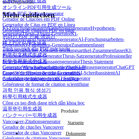
在线PDF引用生成器
und Originalität.
オンラインPDF引用生成ツール
Online-PDF-Zitationsgenerator
Mehr entdecken
Gerador de Citações em PDF Online
Generador de Citas en PDF en Línea
KI-Forschungsassistent
Einführungsgenerator
Hypothesen-
Générateur de citations PDF en ligne
Generator
Thesis-Absatz-Generator
KI-
온라인 PDF 인용 생성기
Absatzgenerator
Dissertationsgenerator
AI-Forschungsarbeiten-
線上PDF引用生成器
Generator
KI-Fallstudien-Generator
Zusammenfasser
Trình tạo trích dẫn PDF trực tuyến
wissenschaftlicher Arbeiten
Forschungsartikel-Zusammenfasser
KI-
科学引文格式生成器
Zusammenfassungs-Generator
Thesis-Satzgenerator
Professioneller
科学引用形式生成器
Schreibgenerator
KI-Aussagengenerator
Thesis Statement
Generator
Wirtschaftsaufsatzschreiber
KI-Phrasengenerator
ChatGPT
Generator für wissenschaftliche Zitationen
Essay Writer
Plagiatsbericht-Generator
KI-Schreibassistent
AI
Gerador de formato de citação científica
Aufzählungspunktgenerator
KI Satzgenerator
Generador de formato de cita científica
Générateur de format de citation scientifique
과학 인용 형식 생성기
科學引用格式生成器
Công cụ tạo định dạng trích dẫn khoa học
温哥华引用生成器
Produkte
バンクーバー引用生成器
Vancouver-Zitationsgenerator
Startseite
Gerador de citações Vancouver
Generador de citas Vancouver
Dokumente
Générateur de citations Vancouver