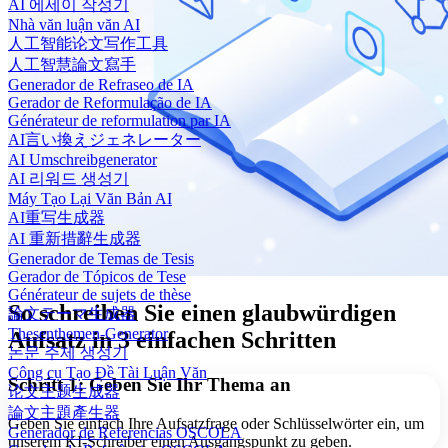
AI 에세이 작성기
Nhà văn luận văn AI
人工智能论文写作工具
人工智慧論文寫手
Generador de Refraseo de IA
Gerador de Reformulação de IA
Générateur de reformulation par IA
AI言い換えジェネレーター
AI Umschreibgenerator
AI 리워드 생성기
Máy Tạo Lại Văn Bản AI
AI重写生成器
AI 重新措辭生成器
Generador de Temas de Tesis
Gerador de Tópicos de Tese
Générateur de sujets de thèse
So schreiben Sie einen glaubwürdigen
論文テーマ生成器
Thesenthemen-Generator
Aufsatz in 3 einfachen Schritten
논문 주제 생성기
Công cụ Tạo Đề Tài Luận Văn
Schritt 1: Geben Sie Ihr Thema an
论文主题生成器
論文主題產生器
Geben Sie einfach Ihre Aufsatzfrage oder Schlüsselwörter ein, um
Generador de Referencias OSCOLA
unserem KI-Schreiber einen Ausgangspunkt zu geben.