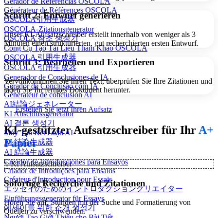
Gerador de Referências OSCOLA
Générateur de Références OSCOLA
Schritt 2: Entwurf generieren
OSCOLA引用生成器
OSCOLA-Zitationsgenerator
Unser KI-Aufsatzschreiber erstellt innerhalb von weniger als 3
OSCOLA 참조 생성기
Minuten einen strukturierten, gut recherchierten ersten Entwurf.
Công Cụ Tạo Tài Liệu Tham Khảo OSCOLA
OSCOLA 引用生成器
Schritt 3: Bearbeiten und Exportieren
OSCOLA 引用生成器
Generador de Conclusiones de IA
Vervollkommnen Sie Ihren Text, überprüfen Sie Ihre Zitationen und
Gerador de Conclusão com IA
laden Sie Ihr fertiges Dokument herunter.
Générateur de conclusion AI
AI結論ジェネレーター
Erstellen Sie jetzt Ihren Aufsatz
KI Abschlussgenerator
AI 결론 생성기
KI-gestützter Aufsatzschreiber für Ihr
A+
Máy Tạo Kết Luận AI
Papier
AI 结论生成器
AI 結論生成器
Creador de Introducciones para Ensayos
✨
KI Aufsatzschreiber
Criador de Introduções para Ensaios
Créateur d'Introduction pour Essais
Sofortige Recherche und Zitationen
エッセイのためのイントロダクションクリエイター
Einführungsgenerator für Essays
Hören Sie auf, Stunden mit der Suche und Formatierung von
에세이를 위한 소개 생성기
Quellen zu verschwenden.
Người Tạo Giới Thiệu cho Bài Tiết