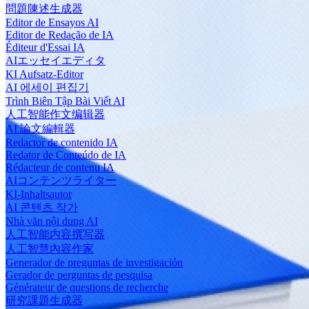
問題陳述生成器
Editor de Ensayos AI
Editor de Redação de IA
Éditeur d'Essai IA
AIエッセイエディタ
KI Aufsatz-Editor
AI 에세이 편집기
Trình Biên Tập Bài Viết AI
人工智能作文编辑器
AI 論文編輯器
Redactor de contenido IA
Redator de Conteúdo de IA
Rédacteur de contenu IA
AIコンテンツライター
KI-Inhaltsautor
AI 콘텐츠 작가
Nhà văn nội dung AI
人工智能内容撰写器
人工智慧內容作家
Generador de preguntas de investigación
Gerador de perguntas de pesquisa
Générateur de questions de recherche
研究課題生成器