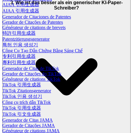
3. Wie ist das besser als ein generischer KI-Paper-
AIAA 引用生成器
Schreiber?
AIAA 引用生成器
Generador de Citaciones de Patentes
Gerador de Citações de Patentes
Générateur de citations de brevets
特許引用生成器
Patentzitierungsgenerator
특허 인용 생성기
Công Cụ Tạo Dẫn Chứng Bằng Sáng Chế
专利引用生成器
專利引用生成器
Generador de Citas de TikTok
Gerador de Citações do TikTok
Générateur de citations TikTok
TikTok 引用生成器
TikTok Zitationsgenerator
TikTok 인용 생성기
Công cụ trích dẫn TikTok
TikTok 引用生成器
TikTok 引文生成器
Generador de Citas JAMA
Gerador de Citações JAMA
Générateur de citations JAMA