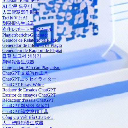
Assistant Écriture IA
AI 작문 도우미
人工智慧寫作助手
Trợ lý Viết AI
剽窃报告生成器
盗作レポート生成ツール
Plagiatsbericht-Generator
Gerador de Relatório de Plágio
Generador de Informes de Plagio
Générateur de Rapport de Plagiat
표절 보고서 생성기
剽竊報告生成器
Công cụ tạo Báo cáo Plagiarism
ChatGPT 文章写作工具
ChatGPTエッセイライター
ChatGPT Essay Writer
Redator de Ensaios ChatGPT
Escritor de ensayos ChatGPT
Rédacteur d'essais ChatGPT
ChatGPT 에세이 작성기
ChatGPT 論文寫作工具
Công Cụ Viết Bài ChatGPT
人工智能短语生成器