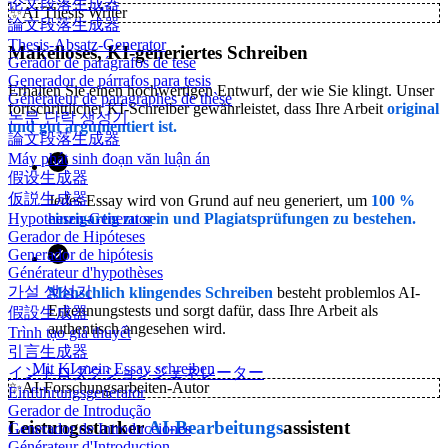
论文段落生成器
✨
AI Thesis Writer
論文段落生成器
Thesis-Absatz-Generator
Makelloses, KI-generiertes Schreiben
Gerador de parágrafos de tese
Generador de párrafos para tesis
Erhalten Sie einen hochwertigen Entwurf, der wie Sie klingt. Unser
Générateur de paragraphes de thèse
fortschrittlicher KI-Schreiber gewährleistet, dass Ihre Arbeit
original
논문 단락 생성기
und gut argumentiert ist.
論文段落生成器
Máy phát sinh đoạn văn luận án
假设生成器
仮説生成器
Jedes Essay wird von Grund auf neu generiert, um
100 %
Hypothesen-Generator
einzigartig zu sein und Plagiatsprüfungen zu bestehen.
Gerador de Hipóteses
Generador de hipótesis
Générateur d'hypothèses
가설 생성기
Menschlich klingendes Schreiben
besteht problemlos AI-
Erkennungstests und sorgt dafür, dass Ihre Arbeit als
假設生成器
authentisch angesehen wird.
Trình tạo giả thuyết
引言生成器
Mit KI mein Essay schreiben
イントロダクションジェネレーター
✨
AI-Forschungsarbeiten-Autor
Einführungsgenerator
Gerador de Introdução
Leistungsstarker
AI-Bearbeitungs
assistent
Generador de Introducciones
Générateur d'Introduction