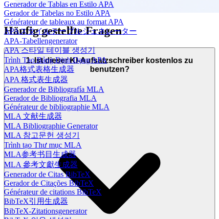
Generador de Tablas en Estilo APA
Gerador de Tabelas no Estilo APA
Générateur de tableaux au format APA
Häufig gestellte Fragen
APAスタイルテーブルジェネレーター
APA-Tabellengenerator
APA 스타일 테이블 생성기
Trình Tạo Bảng Định Dạng APA
1. Ist dieser KI-Aufsatzschreiber kostenlos zu
APA格式表格生成器
benutzen?
APA 格式表生成器
Generador de Bibliografía MLA
Gerador de Bibliografia MLA
Générateur de bibliographie MLA
MLA 文献生成器
MLA Bibliographie Generator
MLA 참고문헌 생성기
Trình tạo Thư mục MLA
MLA参考书目生成器
MLA 參考文獻生成器
Generador de Citas BibTeX
Gerador de Citações BibTeX
Générateur de citations BibTeX
BibTeX引用生成器
BibTeX-Zitationsgenerator