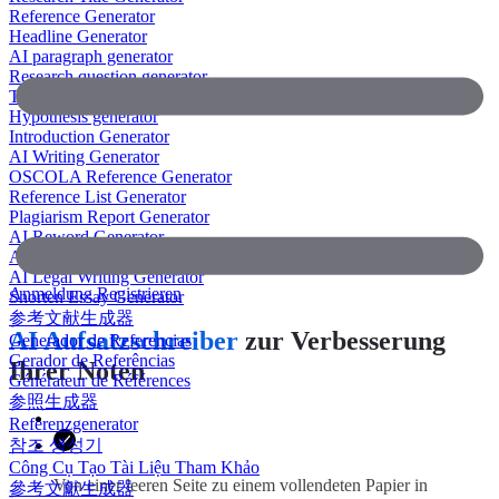
Reference Generator
Headline Generator
AI paragraph generator
Research question generator
Thesis paragraph generator
Hypothesis generator
Introduction Generator
AI Writing Generator
OSCOLA Reference Generator
Reference List Generator
Plagiarism Report Generator
AI Reword Generator
AI Bullet Point Generator
AI Legal Writing Generator
Anmeldung
Registrieren
Shorten Essay Generator
参考文献生成器
AI Aufsatzschreiber
zur Verbesserung
Generador de Referencias
Gerador de Referências
Ihrer Noten
Générateur de Références
参照生成器
Referenzgenerator
참조 생성기
Công Cụ Tạo Tài Liệu Tham Khảo
Von einer leeren Seite zu einem vollendeten Papier in
參考文獻生成器