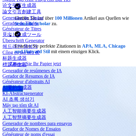
论文引言生成器
論文引言創建工具
Generador de Títulos
Greifen Sie auf über
100 Millionen
Artikel aus Quellen wie
Gerador de Títulos
Semantic Scholar
zu.
Générateur de Titres
見出し生成ツール
Überschrift Generator
Erstellen Sie perfekte Zitationen in
APA, MLA, Chicago
헤드라인 생성기
und Harvard Stil
mit einem einzigen Klick.
Công cụ tạo tiêu đề
标题生成器
Zitieren Sie Ihr Papier jetzt
標題產生器
Generador de resúmenes de IA
Gerador de Resumos de IA
Générateur d'abstraits AI
AI要約生成器
KI-Abstractgenerator
AI 초록 생성기
Máy tạo tóm tắt AI
人工智能摘要生成器
人工智慧摘要生成器
Generador de nombres para ensayos
Gerador de Nomes de Ensaios
Générateur de noms d'essai