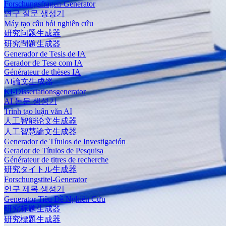
Forschungsfragen-Generator
연구 질문 생성기
Máy tạo câu hỏi nghiên cứu
研究问题生成器
研究問題生成器
Generador de Tesis de IA
Gerador de Tese com IA
Générateur de thèses IA
AI論文生成器
KI-Dissertationsgenerator
AI 논문 생성기
Trình tạo luận văn AI
人工智能论文生成器
人工智慧論文生成器
Generador de Títulos de Investigación
Gerador de Títulos de Pesquisa
Générateur de titres de recherche
研究タイトル生成器
Forschungstitel-Generator
연구 제목 생성기
Generator Tiêu Đề Nghiên Cứu
研究标题生成器
研究標題生成器