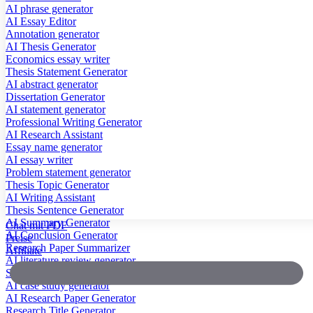
AI phrase generator
AI Essay Editor
Annotation generator
AI Thesis Generator
Economics essay writer
Thesis Statement Generator
AI abstract generator
Dissertation Generator
AI statement generator
Professional Writing Generator
AI Research Assistant
Essay name generator
AI essay writer
Problem statement generator
Thesis Topic Generator
AI Writing Assistant
Thesis Sentence Generator
AI Summary Generator
Chat mit PDF
AI Conclusion Generator
Preise
Research Paper Summarizer
Affiliate
AI literature review generator
Scientific Paper Summarizer
AI case study generator
AI Research Paper Generator
Research Title Generator