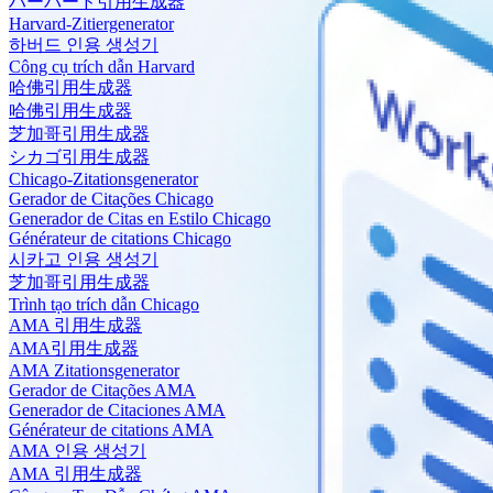
ハーバード引用生成器
Harvard-Zitiergenerator
하버드 인용 생성기
Công cụ trích dẫn Harvard
哈佛引用生成器
哈佛引用生成器
芝加哥引用生成器
シカゴ引用生成器
Chicago-Zitationsgenerator
Gerador de Citações Chicago
Generador de Citas en Estilo Chicago
Générateur de citations Chicago
시카고 인용 생성기
芝加哥引用生成器
Trình tạo trích dẫn Chicago
AMA 引用生成器
AMA引用生成器
AMA Zitationsgenerator
Gerador de Citações AMA
Generador de Citaciones AMA
Générateur de citations AMA
AMA 인용 생성기
AMA 引用生成器