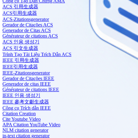
Công cụ Tạo Dẫn Chứng AMA
ACS 引用生成器
ACS引用生成器
ACS-Zitationsgenerator
Gerador de Citações ACS
Generador de Citas ACS
Générateur de citations ACS
ACS 인용 생성기
ACS 引文生成器
Trình Tạo Tài Liệu Trích Dẫn ACS
IEEE 引用生成器
IEEE引用生成器
IEEE-Zitationsgenerator
Gerador de Citações IEEE
Generador de citas IEEE
Générateur de citations IEEE
IEEE 인용 생성기
IEEE 參考文獻生成器
Công cụ Trích dẫn IEEE
Citation Creation
Cite Youtube Video
APA Citation YouTube Video
NLM citation generator
in-text citation generator