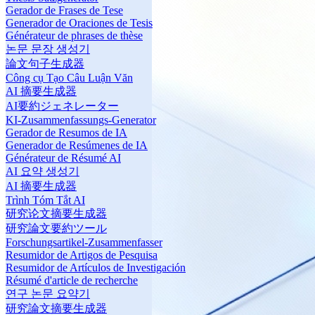
Gerador de Frases de Tese
Generador de Oraciones de Tesis
Générateur de phrases de thèse
논문 문장 생성기
論文句子生成器
Công cụ Tạo Câu Luận Văn
AI 摘要生成器
AI要約ジェネレーター
KI-Zusammenfassungs-Generator
Gerador de Resumos de IA
Generador de Resúmenes de IA
Générateur de Résumé AI
AI 요약 생성기
AI 摘要生成器
Trình Tóm Tắt AI
研究论文摘要生成器
研究論文要約ツール
Forschungsartikel-Zusammenfasser
Resumidor de Artigos de Pesquisa
Resumidor de Artículos de Investigación
Résumé d'article de recherche
연구 논문 요약기
研究論文摘要生成器