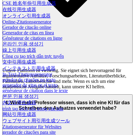
CSE 姓名年份引用生成器
在线引用生成器
オンライン引用生成器
Online-Zitationsgenerator
Gerador de citação online
Generador de citas en línea
Générateur de citations en ligne
온라인 인용 생성기
線上引用生成器
Công cụ tạo trích dẫn trực tuyến
文中引用生成器
インテキスト引用生成器
Unsere Plattform ist vielseitig. Sie eignet sich hervorragend für
In-Text-Zitationsgenerator
argumentative Aufsätze, Forschungsarbeiten, Literaturüberblicke,
gerador de citações no texto
Fallstudien, Laborberichte und mehr. Wenn es sich um eine
generador de citas en el texto
akademische Aufgabe handelt, kann unsere KI helfen.
générateur de citation dans le texte
본문 인용 생성기
4. Wird mein Professor wissen, dass ich eine KI für das
內文引用生成器
Schreiben des Aufsatzes verwendet habe?
trình tạo trích dẫn trong văn bản
网站引用生成器
ウェブサイト用引用生成ツール
Zitationsgenerator für Websites
gerador de citações para site