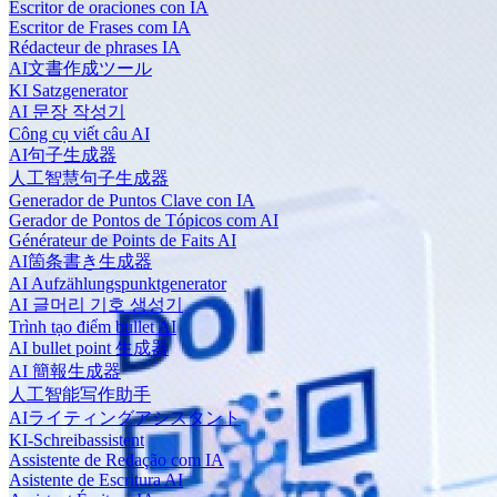
Escritor de oraciones con IA
Escritor de Frases com IA
Rédacteur de phrases IA
AI文書作成ツール
KI Satzgenerator
AI 문장 작성기
Công cụ viết câu AI
AI句子生成器
人工智慧句子生成器
Generador de Puntos Clave con IA
Gerador de Pontos de Tópicos com AI
Générateur de Points de Faits AI
AI箇条書き生成器
AI Aufzählungspunktgenerator
AI 글머리 기호 생성기
Trình tạo điểm bullet AI
AI bullet point 生成器
AI 簡報生成器
人工智能写作助手
AIライティングアシスタント
KI-Schreibassistent
Assistente de Redação com IA
Asistente de Escritura AI