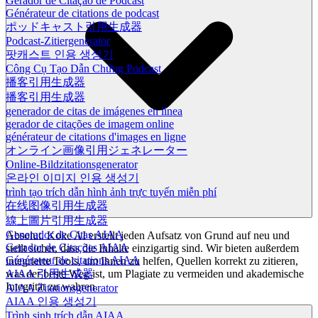
Gerador de Citação de Podcast
Générateur de citations de podcast
ポッドキャスト引用生成器
Podcast-Zitiergenerator
팟캐스트 인용 생성기
Công Cụ Tạo Dẫn Chứng Podcast
播客引用生成器
播客引用生成器
generador de citas de imágenes en línea
gerador de citações de imagem online
générateur de citations d'images en ligne
オンライン画像引用ジェネレーター
Online-Bildzitationsgenerator
온라인 이미지 인용 생성기
trình tạo trích dẫn hình ảnh trực tuyến miễn phí
在线图像引用生成器
線上圖片引用生成器
Generador de Citas AIAA
Absolut. Koke AI erstellt jeden Aufsatz von Grund auf neu und
Gerador de Citações AIAA
stellt sicher, dass die Inhalte einzigartig sind. Wir bieten außerdem
Générateur de citations AIAA
integrierte Tools, um Ihnen zu helfen, Quellen korrekt zu zitieren,
was der beste Weg ist, um Plagiate zu vermeiden und akademische
AIAA 引用生成器
Integrität zu wahren.
AIAA Zitationsgenerator
AIAA 인용 생성기
Trình sinh trích dẫn AIAA