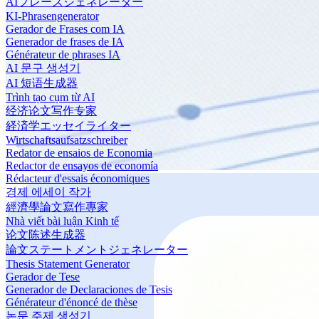
AIフレーズジェネレーター
KI-Phrasengenerator
Gerador de Frases com IA
Generador de frases de IA
Générateur de phrases IA
AI 문구 생성기
AI 短语生成器
Trình tạo cụm từ AI
经济论文写作专家
経済学エッセイライター
Wirtschaftsaufsatzschreiber
Redator de ensaios de Economia
Redactor de ensayos de economía
Rédacteur d'essais économiques
경제 에세이 작가
經濟學論文寫作專家
Nhà viết bài luận Kinh tế
论文陈述生成器
論文ステートメントジェネレーター
Thesis Statement Generator
Gerador de Tese
Generador de Declaraciones de Tesis
Générateur d'énoncé de thèse
논문 주제 생성기