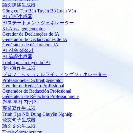
論文陳述生成器
Công cụ Tạo Bản Tuyên Bố Luận Văn
AI 论断生成器
AIステートメントジェネレーター
KI-Aussagengenerator
Gerador de Declarações de IA
Generador de Declaraciones de IA
Générateur de déclarations IA
AI 진술 생성기
AI 論證生成器
Trình tạo câu tuyên bố AI
专业写作生成器
プロフェッショナルライティングジェネレーター
Professioneller Schreibgenerator
Gerador de Redação Profissional
Generador de Redacción Profesional
Générateur de Rédaction Professionnelle
전문 문서 작성기
專業寫作生成器
Trình Tạo Nội Dung Chuyên Nghiệp
论文句子生成器
論文文の生成器
Thesis-Satzgenerator