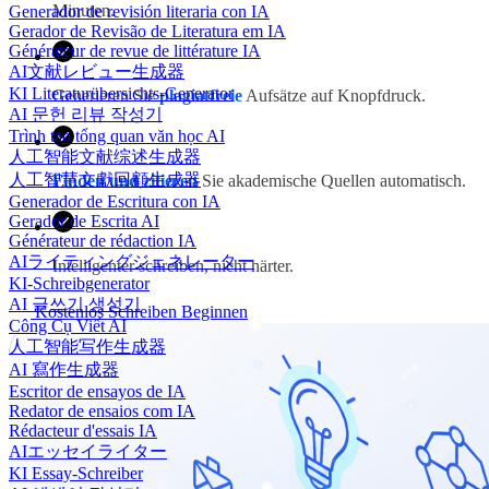
Minuten.
Generador de revisión literaria con IA
Gerador de Revisão de Literatura em IA
Générateur de revue de littérature IA
AI文献レビュー生成器
KI Literaturübersichts-Generator
Generieren Sie
plagiatfreie
Aufsätze auf Knopfdruck.
AI 문헌 리뷰 작성기
Trình tạo tổng quan văn học AI
人工智能文献综述生成器
人工智慧文獻回顧生成器
Finden und zitieren
Sie akademische Quellen automatisch.
Generador de Escritura con IA
Gerador de Escrita AI
Générateur de rédaction IA
AIライティングジェネレーター
Intelligenter schreiben, nicht härter.
KI-Schreibgenerator
AI 글쓰기 생성기
Kostenlos Schreiben Beginnen
Công Cụ Viết AI
人工智能写作生成器
AI 寫作生成器
Escritor de ensayos de IA
Redator de ensaios com IA
Rédacteur d'essais IA
AIエッセイライター
KI Essay-Schreiber