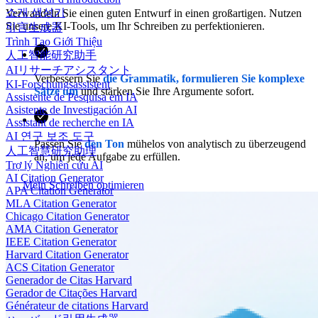
소개 생성기
Verwandeln Sie einen guten Entwurf in einen großartigen. Nutzen
Sie unsere KI-Tools, um Ihr Schreiben zu perfektionieren.
引言生成器
Trình Tạo Giới Thiệu
人工智能研究助手
AIリサーチアシスタント
Verbessern Sie
die Grammatik, formulieren Sie komplexe
KI-Forschungsassistent
Sätze um
und stärken Sie Ihre Argumente sofort.
Assistente de Pesquisa em IA
Asistente de Investigación AI
Assistant de recherche en IA
AI 연구 보조 도구
Passen Sie
den Ton
mühelos von analytisch zu überzeugend
人工智慧研究助理
an, um jede Aufgabe zu erfüllen.
Trợ lý Nghiên cứu AI
AI Citation Generator
Mein Schreiben optimieren
APA Citation Generator
MLA Citation Generator
Chicago Citation Generator
AMA Citation Generator
IEEE Citation Generator
Harvard Citation Generator
ACS Citation Generator
Generador de Citas Harvard
Gerador de Citações Harvard
Générateur de citations Harvard