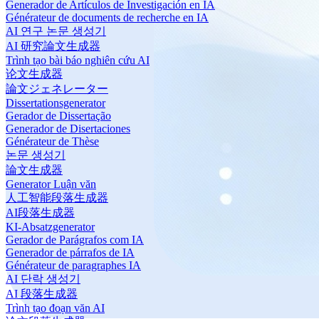
Generador de Artículos de Investigación en IA
Générateur de documents de recherche en IA
AI 연구 논문 생성기
AI 研究論文生成器
Trình tạo bài báo nghiên cứu AI
论文生成器
論文ジェネレーター
Dissertationsgenerator
Gerador de Dissertação
Generador de Disertaciones
Générateur de Thèse
논문 생성기
論文生成器
Generator Luận văn
人工智能段落生成器
AI段落生成器
KI-Absatzgenerator
Gerador de Parágrafos com IA
Generador de párrafos de IA
Générateur de paragraphes IA
AI 단락 생성기
AI 段落生成器
Trình tạo đoạn văn AI