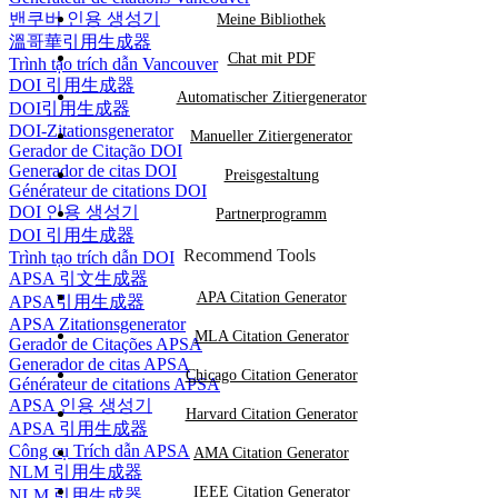
밴쿠버 인용 생성기
Meine Bibliothek
溫哥華引用生成器
Chat mit PDF
Trình tạo trích dẫn Vancouver
DOI 引用生成器
Automatischer Zitiergenerator
DOI引用生成器
DOI-Zitationsgenerator
Manueller Zitiergenerator
Gerador de Citação DOI
Generador de citas DOI
Preisgestaltung
Générateur de citations DOI
DOI 인용 생성기
Partnerprogramm
DOI 引用生成器
Recommend Tools
Trình tạo trích dẫn DOI
APSA 引文生成器
APA Citation Generator
APSA引用生成器
APSA Zitationsgenerator
MLA Citation Generator
Gerador de Citações APSA
Generador de citas APSA
Chicago Citation Generator
Générateur de citations APSA
APSA 인용 생성기
Harvard Citation Generator
APSA 引用生成器
Công cụ Trích dẫn APSA
AMA Citation Generator
NLM 引用生成器
IEEE Citation Generator
NLM 引用生成器