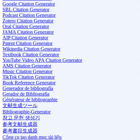
Google Citation Generator
SBL Citation Generator
Podcast Citation Generator
Zotero Citation Generator
Oral Citation Generator
JAMA Citation Generator
AIP Citation Generator
Patent Citation Generator
Wikipedia Citation Generator
Textbook Citation Generator
YouTube Video APA Citation Generator
AMS Citation Generator
Music Citation Generator
TikTok Citation Generator
Book Reference Generator
Generador de bibliografía
Gerador de Bibliografia
Générateur de bibliographie
文献生成ツール
Bibliographie-Generator
참고 문헌 생성기
参考文献生成器
參考書目生成器
Công cụ tạo danh mục tài liệu