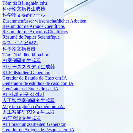
Tóm tắt Bài nghiên cứu
科研论文摘要生成器
科学論文要約ツール
Zusammenfasser wissenschaftlicher Arbeiten
Resumidor de Artigos Científicos
Resumidor de Artículos Científicos
Résumé de Papier Scientifique
과학 논문 요약기
科學論文摘要器
Tóm tắt tài liệu khoa học
AI案例研究生成器
AIケーススタディ生成器
KI-Fallstudien-Generator
Gerador de Estudo de Caso em IA
Generador de estudios de caso con IA
Générateur d'études de cas IA
AI 사례 연구 생성기
人工智慧案例研究生成器
Máy tạo nghiên cứu điển hình AI
人工智能研究论文生成器
AI研究論文生成器
AI-Forschungsarbeiten-Generator
Gerador de Artigos de Pesquisa em IA