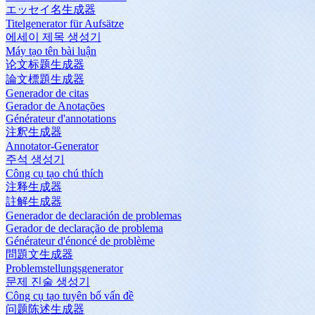
エッセイ名生成器
Titelgenerator für Aufsätze
에세이 제목 생성기
Máy tạo tên bài luận
论文标题生成器
論文標題生成器
Generador de citas
Gerador de Anotações
Générateur d'annotations
注釈生成器
Annotator-Generator
주석 생성기
Công cụ tạo chú thích
注释生成器
註解生成器
Generador de declaración de problemas
Gerador de declaração de problema
Générateur d'énoncé de problème
問題文生成器
Problemstellungsgenerator
문제 진술 생성기
Công cụ tạo tuyên bố vấn đề
问题陈述生成器