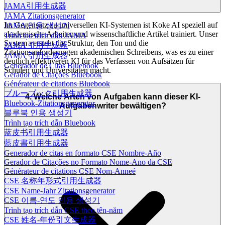
JAMA引用生成器
JAMA Zitationsgenerator
Im Gegensatz zu universellen KI-Systemen ist Koke AI speziell auf
JAMA 인용 생성기
akademische Arbeiten und wissenschaftliche Artikel trainiert. Unser
Trình tạo trích dẫn JAMA
System versteht die Struktur, den Ton und die
JAMA 引用生成器
Zitationsanforderungen akademischen Schreibens, was es zu einer
JAMA 引用生成器
deutlich effektiveren KI für das Verfassen von Aufsätzen für
Generador de Citas Bluebook
Schulen und Universitäten macht.
Gerador de Citações Bluebook
Générateur de citations Bluebook
ブルーブック引用生成器
4. Welche Arten von Aufgaben kann dieser KI-
Bluebook-Zitationsgenerator
Aufgabenwriter bewältigen?
블루북 인용 생성기
Trình tạo trích dẫn Bluebook
蓝皮书引用生成器
藍皮書引用生成器
Generador de citas en formato CSE Nombre-Año
Gerador de Citações no Formato Nome-Ano da CSE
Générateur de citations CSE Nom-Anneé
CSE 名称年形式引用生成器
CSE Name-Jahr Zitationsgenerator
CSE 이름-연도 인용 생성기
Trình tạo trích dẫn CSE theo tên-năm
CSE 姓名-年份引文生成器