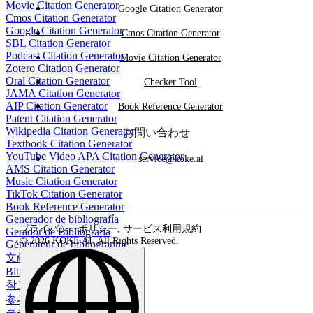
Movie Citation Generator
Google Citation Generator
Cmos Citation Generator
Google Citation Generator
Cmos Citation Generator
SBL Citation Generator
Podcast Citation Generator
Movie Citation Generator
Zotero Citation Generator
Oral Citation Generator
Checker Tool
JAMA Citation Generator
AIP Citation Generator
Book Reference Generator
Patent Citation Generator
Wikipedia Citation Generator
お問い合わせ
Textbook Citation Generator
YouTube Video APA Citation Generator
service@koke.ai
AMS Citation Generator
Music Citation Generator
TikTok Citation Generator
Book Reference Generator
Generador de bibliografía
プライバシーポリシー
,
サービス利用規約
Gerador de Bibliografia
© 2026 KOKE AI. All Rights Reserved.
Générateur de bibliographie
文献生成ツール
Bibliographie-Generator
참고 문헌 생성기
参考文献生成器