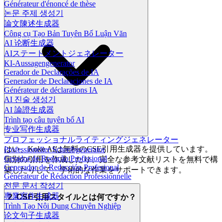
Générateur d'énoncé de thèse
논문 주제 생성기
論文陳述生成器
Công cụ Tạo Bản Tuyên Bố Luận Văn
AI 论断生成器
AIステートメントジェネレーター
KI-Aussagengenerator
Gerador de Declarações de IA
Generador de Declaraciones de IA
Générateur de déclarations IA
AI 진술 생성기
AI 論證生成器
Trình tạo câu tuyên bố AI
专业写作生成器
プロフェッショナルライティングジェネレーター
はい、Koke AIは無料のCSE引用生成器を提供しています。
Professioneller Schreibgenerator
Gerador de Redação Profissional
個別の引用を作成したり、完全な参考文献リストを無料で構
Generador de Redacción Profesional
築したりして、学術的な作業をサポートできます。
Générateur de Rédaction Professionnelle
전문 문서 작성기
專業寫作生成器
2. CSE引用スタイルとは何ですか？
Trình Tạo Nội Dung Chuyên Nghiệp
论文句子生成器