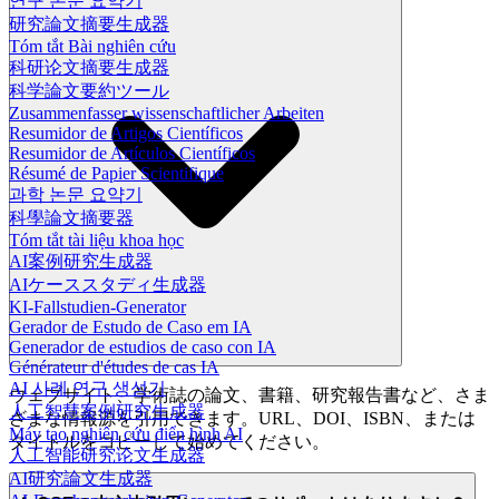
연구 논문 요약기
研究論文摘要生成器
Tóm tắt Bài nghiên cứu
科研论文摘要生成器
科学論文要約ツール
Zusammenfasser wissenschaftlicher Arbeiten
Resumidor de Artigos Científicos
Resumidor de Artículos Científicos
Résumé de Papier Scientifique
과학 논문 요약기
科學論文摘要器
Tóm tắt tài liệu khoa học
AI案例研究生成器
AIケーススタディ生成器
KI-Fallstudien-Generator
Gerador de Estudo de Caso em IA
Generador de estudios de caso con IA
Générateur d'études de cas IA
AI 사례 연구 생성기
ウェブサイト、学術誌の論文、書籍、研究報告書など、さま
人工智慧案例研究生成器
ざまな情報源を引用できます。URL、DOI、ISBN、または
Máy tạo nghiên cứu điển hình AI
タイトルをコピーして始めてください。
人工智能研究论文生成器
AI研究論文生成器