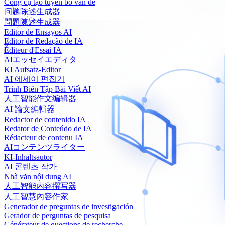
Công cụ tạo tuyên bố vấn đề
问题陈述生成器
問題陳述生成器
Editor de Ensayos AI
Editor de Redação de IA
Éditeur d'Essai IA
AIエッセイエディタ
KI Aufsatz-Editor
AI 에세이 편집기
Trình Biên Tập Bài Viết AI
人工智能作文编辑器
AI 論文編輯器
Redactor de contenido IA
Redator de Conteúdo de IA
Rédacteur de contenu IA
AIコンテンツライター
KI-Inhaltsautor
AI 콘텐츠 작가
Nhà văn nội dung AI
人工智能内容撰写器
人工智慧內容作家
Generador de preguntas de investigación
Gerador de perguntas de pesquisa
Générateur de questions de recherche