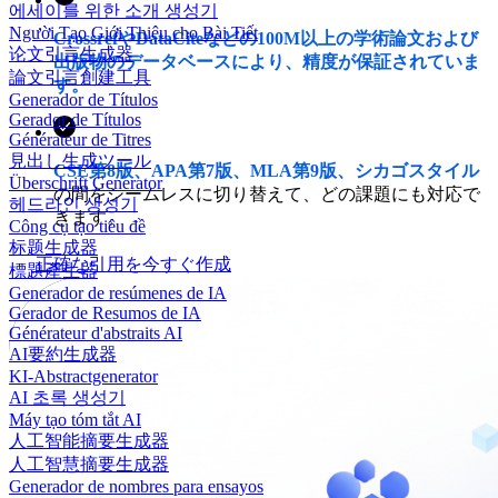
에세이를 위한 소개 생성기
Người Tạo Giới Thiệu cho Bài Tiết
CrossrefやDataCiteなどの100M以上の学術論文および
论文引言生成器
出版物のデータベースにより、精度が保証されていま
論文引言創建工具
す。
Generador de Títulos
Gerador de Títulos
Générateur de Titres
見出し生成ツール
CSE第8版、APA第7版、MLA第9版、シカゴスタイル
Überschrift Generator
の間をシームレスに切り替えて、どの課題にも対応で
헤드라인 생성기
きます。
Công cụ tạo tiêu đề
标题生成器
正確な引用を今すぐ作成
標題產生器
Generador de resúmenes de IA
Gerador de Resumos de IA
Générateur d'abstraits AI
AI要約生成器
KI-Abstractgenerator
AI 초록 생성기
Máy tạo tóm tắt AI
人工智能摘要生成器
人工智慧摘要生成器
Generador de nombres para ensayos