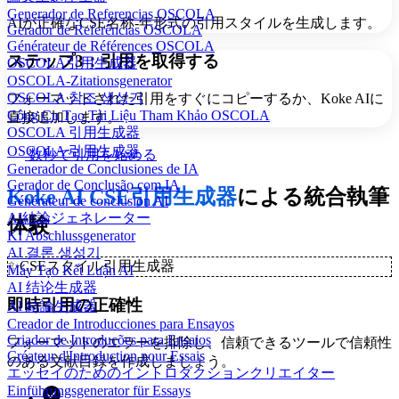
Generador de Referencias OSCOLA
AIが正確なCSE名称-年形式の引用スタイルを生成します。
Gerador de Referências OSCOLA
Générateur de Références OSCOLA
ステップ3：引用を取得する
OSCOLA引用生成器
OSCOLA-Zitationsgenerator
OSCOLA 참조 생성기
フォーマットされた引用をすぐにコピーするか、Koke AIに
Công Cụ Tạo Tài Liệu Tham Khảo OSCOLA
直接追加します。
OSCOLA 引用生成器
OSCOLA 引用生成器
数秒で引用を始める
Generador de Conclusiones de IA
Gerador de Conclusão com IA
Koke AI CSE引用生成器
による統合執筆
Générateur de conclusion AI
AI結論ジェネレーター
体験
KI Abschlussgenerator
AI 결론 생성기
✨
CSEスタイル引用生成器
Máy Tạo Kết Luận AI
AI 结论生成器
即時引用の正確性
AI 結論生成器
Creador de Introducciones para Ensayos
Criador de Introduções para Ensaios
フォーマットのエラーを排除し、信頼できるツールで信頼性
Créateur d'Introduction pour Essais
のある文献目録を作成しましょう。
エッセイのためのイントロダクションクリエイター
Einführungsgenerator für Essays