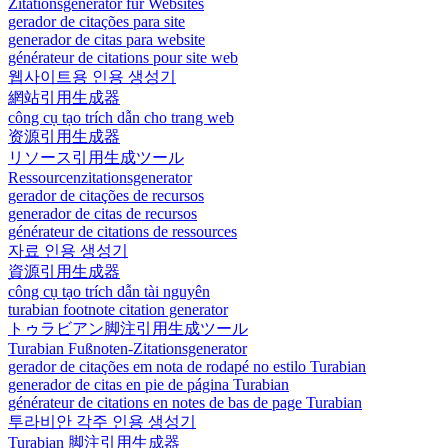
Zitationsgenerator für Websites
gerador de citações para site
generador de citas para website
générateur de citations pour site web
웹사이트용 인용 생성기
網站引用生成器
công cụ tạo trích dẫn cho trang web
资源引用生成器
リソース引用生成ツール
Ressourcenzitationsgenerator
gerador de citações de recursos
generador de citas de recursos
générateur de citations de ressources
자료 인용 생성기
資源引用生成器
công cụ tạo trích dẫn tài nguyên
turabian footnote citation generator
トゥラビアン脚注引用生成ツール
Turabian Fußnoten-Zitationsgenerator
gerador de citações em nota de rodapé no estilo Turabian
generador de citas en pie de página Turabian
générateur de citations en notes de bas de page Turabian
투라비안 각주 인용 생성기
Turabian 脚注引用生成器