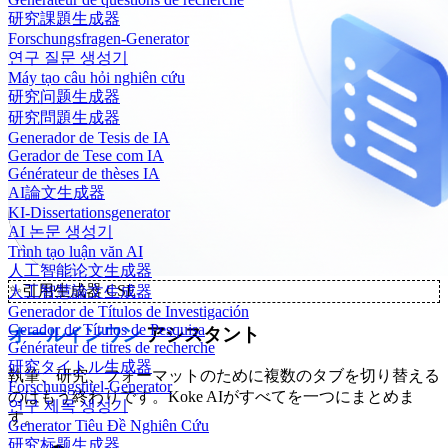
研究課題生成器
Forschungsfragen-Generator
연구 질문 생성기
Máy tạo câu hỏi nghiên cứu
研究问题生成器
研究問題生成器
Generador de Tesis de IA
Gerador de Tese com IA
Générateur de thèses IA
AI論文生成器
KI-Dissertationsgenerator
AI 논문 생성기
Trình tạo luận văn AI
人工智能论文生成器
✨
引用生成器 CSE
人工智慧論文生成器
Generador de Títulos de Investigación
Gerador de Títulos de Pesquisa
オールインワン
アシスタント
Générateur de titres de recherche
研究タイトル生成器
執筆、研究、フォーマットのために複数のタブを切り替える
Forschungstitel-Generator
のはもう終わりです。Koke AIがすべてを一つにまとめま
연구 제목 생성기
す。
Generator Tiêu Đề Nghiên Cứu
研究标题生成器