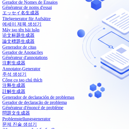
Gerador de Nomes de Ensaios
Générateur de noms d'essai
エッセイ名生成器
Titelgenerator für Aufsätze
에세이 제목 생성기
Máy tạo tên bài luận
论文标题生成器
論文標題生成器
Generador de citas
Gerador de Anotações
Générateur d'annotations
注釈生成器
Annotator-Generator
주석 생성기
Công cụ tạo chú thích
注释生成器
註解生成器
Generador de declaración de problemas
Gerador de declaração de problema
Générateur d'énoncé de problème
問題文生成器
Problemstellungsgenerator
문제 진술 생성기