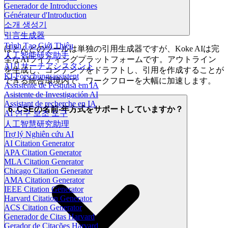
Generador de Introducciones
Générateur d'Introduction
소개 생성기
引言生成器
Trình Tạo Giới Thiệu
ほとんどのツールは単独の引用生成器ですが、Koke AIは完
人工智能研究助手
全なAIライティングプラットフォームです。アウトライン
AIリサーチアシスタント
を生成し、コンテンツをドラフトし、引用を作成することが
KI-Forschungsassistent
できる統合環境内で、ワークフローを大幅に加速します。
Assistente de Pesquisa em IA
Asistente de Investigación AI
Assistant de recherche en IA
6. CSEの名前-年方式をサポートしていますか？
AI 연구 보조 도구
人工智慧研究助理
Trợ lý Nghiên cứu AI
AI Citation Generator
APA Citation Generator
MLA Citation Generator
Chicago Citation Generator
AMA Citation Generator
IEEE Citation Generator
Harvard Citation Generator
ACS Citation Generator
Generador de Citas Harvard
Gerador de Citações Harvard