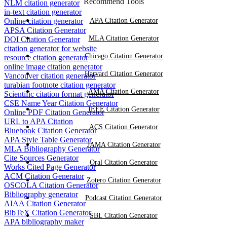
Recommend Tools
NLM citation generator
in-text citation generator
Online citation generator
APA Citation Generator
APSA Citation Generator
MLA Citation Generator
DOI Citation Generator
citation generator for website
Chicago Citation Generator
resource citation generator
online image citation generator
Harvard Citation Generator
Vancouver citation generator
turabian footnote citation generator
AMA Citation Generator
Scientific citation format generator
CSE Name Year Citation Generator
IEEE Citation Generator
Online PDF Citation Generator
URL to APA Citation
ACS Citation Generator
Bluebook Citation Generator
APA Style Table Generator
JAMA Citation Generator
MLA Bibliography Generator
Cite Sources Generator
Oral Citation Generator
Works Cited Page Generator
ACM Citation Generator
Zotero Citation Generator
OSCOLA Citation Generator
Bibliography generator
Podcast Citation Generator
AIAA Citation Generator
BibTeX Citation Generator
SBL Citation Generator
APA bibliography maker