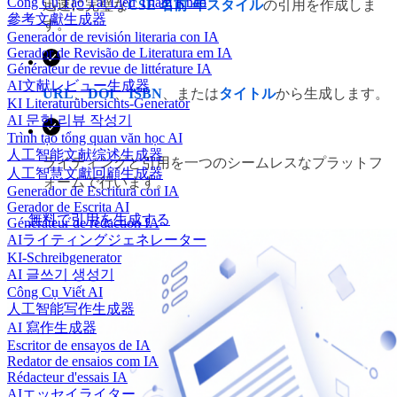
Công Cụ Tạo Tài Liệu Tham Khảo
迅速に完璧な
CSE 名前-年スタイル
の引用を作成しま
參考文獻生成器
す。
Generador de revisión literaria con IA
Gerador de Revisão de Literatura em IA
Générateur de revue de littérature IA
AI文献レビュー生成器
URL
、
DOI
、
ISBN
、または
タイトル
から生成します。
KI Literaturübersichts-Generator
AI 문헌 리뷰 작성기
Trình tạo tổng quan văn học AI
人工智能文献综述生成器
ライティングと引用を一つのシームレスなプラットフ
人工智慧文獻回顧生成器
ォームで行います。
Generador de Escritura con IA
Gerador de Escrita AI
無料で引用を生成する
Générateur de rédaction IA
AIライティングジェネレーター
KI-Schreibgenerator
AI 글쓰기 생성기
Công Cụ Viết AI
人工智能写作生成器
AI 寫作生成器
Escritor de ensayos de IA
Redator de ensaios com IA
Rédacteur d'essais IA
AIエッセイライター