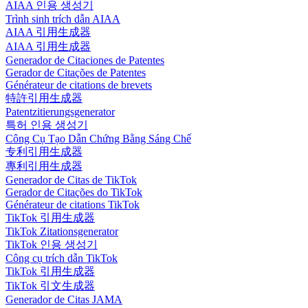
AIAA 인용 생성기
Trình sinh trích dẫn AIAA
AIAA 引用生成器
AIAA 引用生成器
Generador de Citaciones de Patentes
Gerador de Citações de Patentes
Générateur de citations de brevets
特許引用生成器
Patentzitierungsgenerator
특허 인용 생성기
Công Cụ Tạo Dẫn Chứng Bằng Sáng Chế
专利引用生成器
專利引用生成器
Generador de Citas de TikTok
Gerador de Citações do TikTok
Générateur de citations TikTok
TikTok 引用生成器
TikTok Zitationsgenerator
TikTok 인용 생성기
Công cụ trích dẫn TikTok
TikTok 引用生成器
TikTok 引文生成器
Generador de Citas JAMA