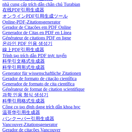
nhà cung cấp trích dẫn chân chú Turabian
在线PDF引用生成器
オンラインPDF引用生成ツール
Online-PDF-Zitationsgenerator
Gerador de Citações em PDF Online
Generador de Citas en PDF en Línea
Générateur de citations PDF en ligne
온라인 PDF 인용 생성기
線上PDF引用生成器
Trình tạo trích dẫn PDF trực tuyến
科学引文格式生成器
科学引用形式生成器
Generator für wissenschaftliche Zitationen
Gerador de formato de citação científica
Generador de formato de cita científica
Générateur de format de citation scientifique
과학 인용 형식 생성기
科學引用格式生成器
Công cụ tạo định dạng trích dẫn khoa học
温哥华引用生成器
バンクーバー引用生成器
Vancouver-Zitationsgenerator
Gerador de citações Vancouver