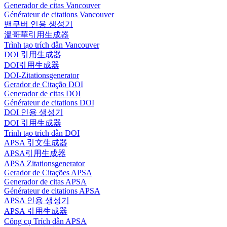
Generador de citas Vancouver
Générateur de citations Vancouver
밴쿠버 인용 생성기
溫哥華引用生成器
Trình tạo trích dẫn Vancouver
DOI 引用生成器
DOI引用生成器
DOI-Zitationsgenerator
Gerador de Citação DOI
Generador de citas DOI
Générateur de citations DOI
DOI 인용 생성기
DOI 引用生成器
Trình tạo trích dẫn DOI
APSA 引文生成器
APSA引用生成器
APSA Zitationsgenerator
Gerador de Citações APSA
Generador de citas APSA
Générateur de citations APSA
APSA 인용 생성기
APSA 引用生成器
Công cụ Trích dẫn APSA