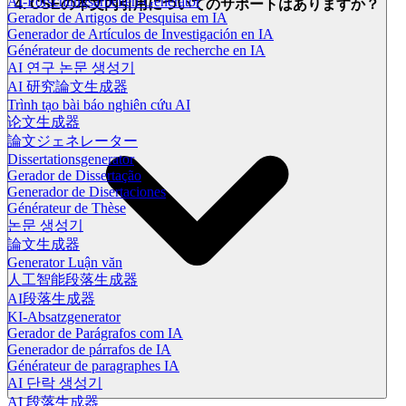
AI-Forschungsarbeiten-Generator
4. CSEの本文内引用についてのサポートはありますか？
Gerador de Artigos de Pesquisa em IA
Generador de Artículos de Investigación en IA
Générateur de documents de recherche en IA
AI 연구 논문 생성기
AI 研究論文生成器
Trình tạo bài báo nghiên cứu AI
论文生成器
論文ジェネレーター
Dissertationsgenerator
Gerador de Dissertação
Generador de Disertaciones
Générateur de Thèse
논문 생성기
論文生成器
Generator Luận văn
人工智能段落生成器
AI段落生成器
KI-Absatzgenerator
Gerador de Parágrafos com IA
Generador de párrafos de IA
Générateur de paragraphes IA
AI 단락 생성기
AI 段落生成器