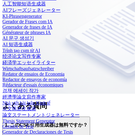
人工智能短语生成器
AIフレーズジェネレーター
KI-Phrasengenerator
Gerador de Frases com IA
Generador de frases de IA
Générateur de phrases IA
AI 문구 생성기
AI 短语生成器
Trình tạo cụm từ AI
经济论文写作专家
経済学エッセイライター
Wirtschaftsaufsatzschreiber
Redator de ensaios de Economia
Redactor de ensayos de economía
Rédacteur d'essais économiques
경제 에세이 작가
經濟學論文寫作專家
Nhà viết bài luận Kinh tế
よくある質問
论文陈述生成器
論文ステートメントジェネレーター
Thesis Statement Generator
1. このCSE引用生成器は無料ですか？
Gerador de Tese
Generador de Declaraciones de Tesis