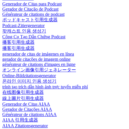
Generador de Citas para Podcast
Gerador de Citação de Podcast
Générateur de citations de podcast
ポッドキャスト引用生成器
Podcast-Zitiergenerator
팟캐스트 인용 생성기
Công Cụ Tạo Dẫn Chứng Podcast
播客引用生成器
播客引用生成器
generador de citas de imágenes en línea
gerador de citações de imagem online
générateur de citations d'images en ligne
オンライン画像引用ジェネレーター
Online-Bildzitationsgenerator
온라인 이미지 인용 생성기
trình tạo trích dẫn hình ảnh trực tuyến miễn phí
在线图像引用生成器
線上圖片引用生成器
Generador de Citas AIAA
Gerador de Citações AIAA
Générateur de citations AIAA
AIAA 引用生成器
AIAA Zitationsgenerator