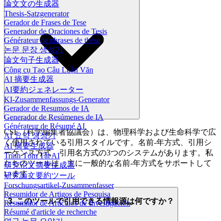
論文文の生成器
Thesis-Satzgenerator
Gerador de Frases de Tese
Generador de Oraciones de Tesis
Générateur de phrases de thèse
논문 문장 생성기
論文句子生成器
Công cụ Tạo Câu Luận Văn
AI 摘要生成器
AI要約ジェネレーター
KI-Zusammenfassungs-Generator
Gerador de Resumos de IA
Generador de Resúmenes de IA
Générateur de Résumé AI
CSE（科学編集者協議会）は、物理科学および生命科学で広
AI 요약 생성기
く使用されている引用スタイルです。名前-年方式、引用シ
AI 摘要生成器
ーケンス方式、引用名方式の3つのシステムがあります。私
Trình Tóm Tắt AI
たちのツールは、主に一般的な名前-年方式をサポートして
研究论文摘要生成器
います。
研究論文要約ツール
Forschungsartikel-Zusammenfasser
Resumidor de Artigos de Pesquisa
3. このツールで引用できる情報源は何ですか？
Resumidor de Artículos de Investigación
Résumé d'article de recherche