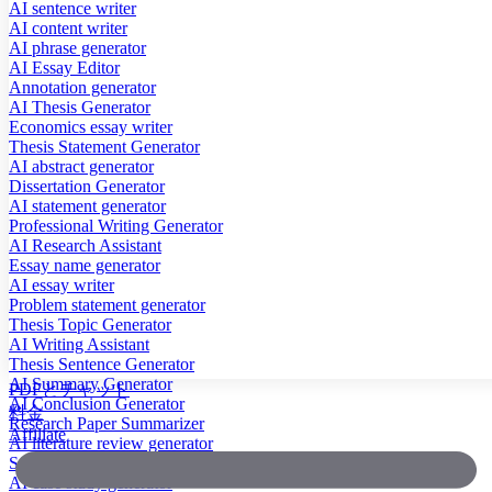
AI sentence writer
AI content writer
AI phrase generator
AI Essay Editor
Annotation generator
AI Thesis Generator
Economics essay writer
Thesis Statement Generator
AI abstract generator
Dissertation Generator
AI statement generator
Professional Writing Generator
AI Research Assistant
Essay name generator
AI essay writer
Problem statement generator
Thesis Topic Generator
AI Writing Assistant
Thesis Sentence Generator
AI Summary Generator
PDFとチャット
AI Conclusion Generator
料金
Research Paper Summarizer
Affiliate
AI literature review generator
Scientific Paper Summarizer
AI case study generator