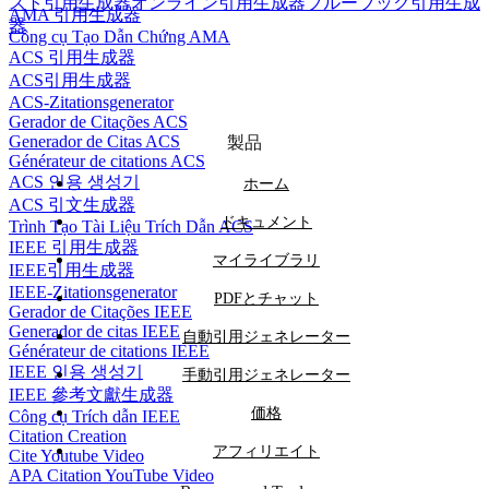
スト引用生成器
オンライン引用生成器
ブルーブック引用生成
AMA 引用生成器
器
Công cụ Tạo Dẫn Chứng AMA
ACS 引用生成器
ACS引用生成器
ACS-Zitationsgenerator
Gerador de Citações ACS
Generador de Citas ACS
製品
Générateur de citations ACS
ACS 인용 생성기
ホーム
ACS 引文生成器
ドキュメント
Trình Tạo Tài Liệu Trích Dẫn ACS
IEEE 引用生成器
マイライブラリ
IEEE引用生成器
IEEE-Zitationsgenerator
PDFとチャット
Gerador de Citações IEEE
Generador de citas IEEE
自動引用ジェネレーター
Générateur de citations IEEE
IEEE 인용 생성기
手動引用ジェネレーター
IEEE 參考文獻生成器
価格
Công cụ Trích dẫn IEEE
Citation Creation
アフィリエイト
Cite Youtube Video
APA Citation YouTube Video