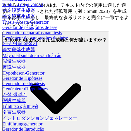
Trình tạo đoạn văn AI
もちろんです。Koke AIは、テキスト内での使用に適した適
论文段落生成器
切にフォーマットされた括弧引用（例：Smith 2023）を生成
論文段落生成器
するお手伝いをし、最終的な参考リストと完全に一致するよ
Thesis-Absatz-Generator
うにしています。
Gerador de parágrafos de tese
Generador de párrafos para tesis
Générateur de paragraphes de thèse
5. Koke AIは他の引用生成器と何が違いますか？
논문 단락 생성기
論文段落生成器
Máy phát sinh đoạn văn luận án
假设生成器
仮説生成器
Hypothesen-Generator
Gerador de Hipóteses
Generador de hipótesis
Générateur d'hypothèses
가설 생성기
假設生成器
Trình tạo giả thuyết
引言生成器
イントロダクションジェネレーター
Einführungsgenerator
Gerador de Introdução