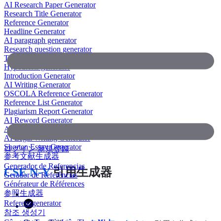
AI Research Paper Generator
Research Title Generator
Reference Generator
Headline Generator
AI paragraph generator
Research question generator
Thesis paragraph generator
Hypothesis generator
Introduction Generator
AI Writing Generator
OSCOLA Reference Generator
Reference List Generator
Plagiarism Report Generator
AI Reword Generator
AI Bullet Point Generator
AI Legal Writing Generator
Shorten Essay Generator
ログイン
新規登録
参考文献生成器
Generador de Referencias
CSE N-Y
引用生成器
Gerador de Referências
Générateur de Références
参照生成器
Referenzgenerator
참조 생성기