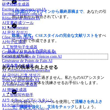
研究標題生成器
Escritor de oraciones con IA
AI生成のアウトラインから最終原稿まで
、あなたの引
Escritor de Frases com IA
用は最初から統合されています。
Rédacteur de phrases IA
AI文書作成ツール
KI Satzgenerator
AI 문장 작성기
執筆、研究、CSEスタイルの完全な文献リストを
すべ
Công cụ viết câu AI
て一か所で作成できます。
AI句子生成器
人工智慧句子生成器
執筆プロセスを合理化する
Generador de Puntos Clave con IA
Gerador de Pontos de Tópicos com AI
✨
CSE生成引用
Générateur de Points de Faits AI
AI箇条書き生成器
あなたの執筆を向上させる
AI Aufzählungspunktgenerator
AI 글머리 기호 생성기
正しい引用は始まりに過ぎません。私たちのAIアシスタン
Trình tạo điểm bullet AI
トがあなたの論文全体を洗練させるお手伝いをします。
AI bullet point 生成器
AI 簡報生成器
人工智能写作助手
AIライティングアシスタント
引用を超えて、AIツールを使用して
流暢さを向上さ
KI-Schreibassistent
せ、議論を強化し、文法をチェック
しましょう。
Assistente de Redação com IA