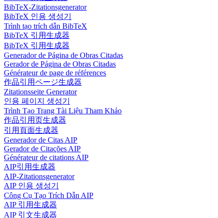
BibTeX-Zitationsgenerator
BibTeX 인용 생성기
Trình tạo trích dẫn BibTeX
BibTeX 引用生成器
BibTeX 引用生成器
Generador de Página de Obras Citadas
Gerador de Página de Obras Citadas
Générateur de page de références
作品引用ページ生成器
Zitationsseite Generator
인용 페이지 생성기
Trình Tạo Trang Tài Liệu Tham Khảo
作品引用页生成器
引用頁面生成器
Generador de Citas AIP
Gerador de Citações AIP
Générateur de citations AIP
AIP引用生成器
AIP-Zitationsgenerator
AIP 인용 생성기
Công Cụ Tạo Trích Dẫn AIP
AIP 引用生成器
AIP 引文生成器