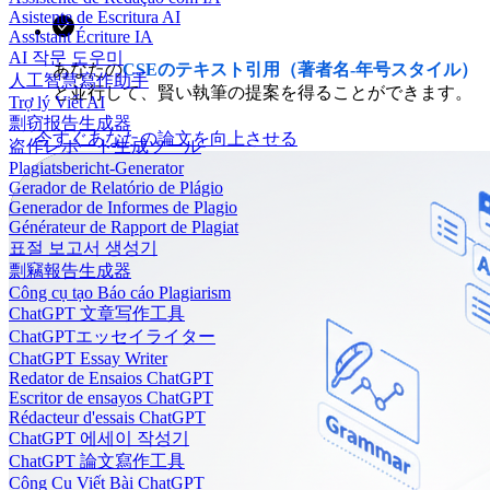
Asistente de Escritura AI
Assistant Écriture IA
AI 작문 도우미
あなたの
CSEのテキスト引用（著者名-年号スタイル）
人工智慧寫作助手
と並行して、賢い執筆の提案を得ることができます。
Trợ lý Viết AI
剽窃报告生成器
今すぐあなたの論文を向上させる
盗作レポート生成ツール
Plagiatsbericht-Generator
Gerador de Relatório de Plágio
Generador de Informes de Plagio
Générateur de Rapport de Plagiat
표절 보고서 생성기
剽竊報告生成器
Công cụ tạo Báo cáo Plagiarism
ChatGPT 文章写作工具
ChatGPTエッセイライター
ChatGPT Essay Writer
Redator de Ensaios ChatGPT
Escritor de ensayos ChatGPT
Rédacteur d'essais ChatGPT
ChatGPT 에세이 작성기
ChatGPT 論文寫作工具
Công Cụ Viết Bài ChatGPT