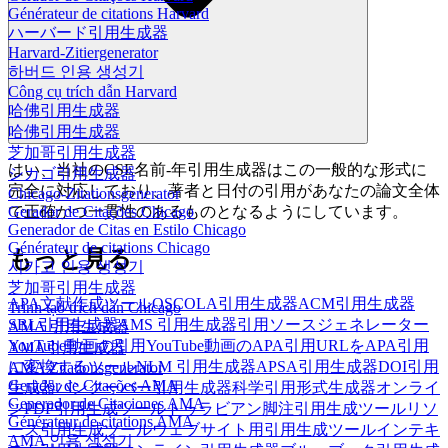
Générateur de citations Harvard
ハーバード引用生成器
Harvard-Zitiergenerator
하버드 인용 생성기
Công cụ trích dẫn Harvard
哈佛引用生成器
哈佛引用生成器
芝加哥引用生成器
はい、当社のCSE名前-年引用生成器はこの一般的な形式に
シカゴ引用生成器
完全に対応しており、著者と日付の引用があなたの論文全体
Chicago-Zitationsgenerator
で正確かつ一貫性のあるものとなるようにしています。
Gerador de Citações Chicago
Generador de Citas en Estilo Chicago
Générateur de citations Chicago
もっと見る
시카고 인용 생성기
芝加哥引用生成器
APA文献作成ツール
OSCOLA引用生成器
ACM引用生成器
Trình tạo trích dẫn Chicago
SBL引用生成器
AMS 引用生成器
引用ソースジェネレーター
AMA 引用生成器
YouTube動画の引用
YouTube動画のAPA引用
URLをAPA引用
AMA引用生成器
に変換するツール
NLM 引用生成器
APSA引用生成器
DOI引用
AMA Zitationsgenerator
Gerador de Citações AMA
生成器
バンクーバー引用生成器
科学引用形式生成器
オンライ
Generador de Citaciones AMA
ンPDF引用生成ツール
トゥラビアン脚注引用生成ツール
リソ
Générateur de citations AMA
ース引用生成ツール
ウェブサイト用引用生成ツール
インテキ
AMA 인용 생성기