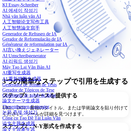
KI Essay-Schreiber
AI 에세이 작성기
Nhà văn luận văn AI
人工智能论文写作工具
人工智慧論文寫手
Generador de Refraseo de IA
Gerador de Reformulação de IA
Générateur de reformulation par IA
AI言い換えジェネレーター
AI Umschreibgenerator
AI 리워드 생성기
Máy Tạo Lại Văn Bản AI
AI重写生成器
AI 重新措辭生成器
3つの簡単なステップで引用を生成する
Generador de Temas de Tesis
Gerador de Tópicos de Tese
ステップ1：ソースを提供する
Générateur de sujets de thèse
論文テーマ生成器
Thesenthemen-Generator
URL、DOI、書籍のタイトル、または学術論文を貼り付けて
논문 주제 생성기
ください。ツールが詳細を見つけます。
Công cụ Tạo Đề Tài Luận Văn
论文主题生成器
ステップ2：N-Y形式を作成する
論文主題產生器