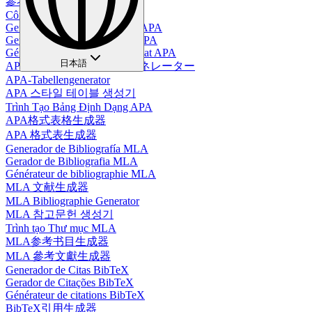
參考書目生成器
Công cụ tạo danh mục tài liệu
Generador de Tablas en Estilo APA
Gerador de Tabelas no Estilo APA
Générateur de tableaux au format APA
日本語
APAスタイルテーブルジェネレーター
APA-Tabellengenerator
APA 스타일 테이블 생성기
Trình Tạo Bảng Định Dạng APA
APA格式表格生成器
APA 格式表生成器
Generador de Bibliografía MLA
Gerador de Bibliografia MLA
Générateur de bibliographie MLA
MLA 文献生成器
MLA Bibliographie Generator
MLA 참고문헌 생성기
Trình tạo Thư mục MLA
MLA参考书目生成器
MLA 參考文獻生成器
Generador de Citas BibTeX
Gerador de Citações BibTeX
Générateur de citations BibTeX
BibTeX引用生成器