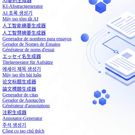
AI要約生成器
KI-Abstractgenerator
AI 초록 생성기
Máy tạo tóm tắt AI
人工智能摘要生成器
人工智慧摘要生成器
Generador de nombres para ensayos
Gerador de Nomes de Ensaios
Générateur de noms d'essai
エッセイ名生成器
Titelgenerator für Aufsätze
에세이 제목 생성기
Máy tạo tên bài luận
论文标题生成器
論文標題生成器
Generador de citas
Gerador de Anotações
Générateur d'annotations
注釈生成器
Annotator-Generator
주석 생성기
Công cụ tạo chú thích