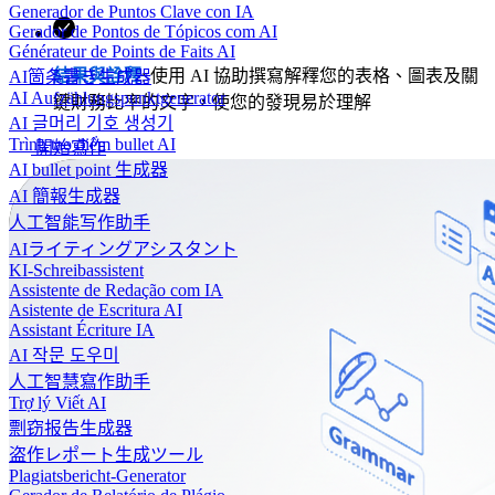
Generador de Puntos Clave con IA
Gerador de Pontos de Tópicos com AI
Générateur de Points de Faits AI
結果與詮釋
: 使用 AI 協助撰寫解釋您的表格、圖表及關
AI箇条書き生成器
AI Aufzählungspunktgenerator
鍵財務比率的文字，使您的發現易於理解
AI 글머리 기호 생성기
Trình tạo điểm bullet AI
開始寫作
AI bullet point 生成器
AI 簡報生成器
人工智能写作助手
AIライティングアシスタント
KI-Schreibassistent
Assistente de Redação com IA
Asistente de Escritura AI
Assistant Écriture IA
AI 작문 도우미
人工智慧寫作助手
Trợ lý Viết AI
剽窃报告生成器
盗作レポート生成ツール
Plagiatsbericht-Generator