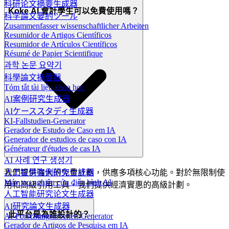
科研论文摘要生成器
Koke AI 會計學生可以免費使用嗎？
科学論文要約ツール
Zusammenfasser wissenschaftlicher Arbeiten
Resumidor de Artigos Científicos
Resumidor de Artículos Científicos
Résumé de Papier Scientifique
과학 논문 요약기
科學論文摘要器
Tóm tắt tài liệu khoa học
AI案例研究生成器
AIケーススタディ生成器
KI-Fallstudien-Generator
Gerador de Estudo de Caso em IA
Generador de estudios de caso con IA
Générateur d'études de cas IA
AI 사례 연구 생성기
人工智慧案例研究生成器
我們提供強大的免費計劃，供應多項核心功能。對於無限制使
Máy tạo nghiên cứu điển hình AI
用和高級引用工具，我們提供經濟實惠的高級計劃。
人工智能研究论文生成器
AI研究論文生成器
此平台是為誰設計的？
AI-Forschungsarbeiten-Generator
Gerador de Artigos de Pesquisa em IA