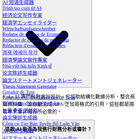
AI 短语生成器
Trình tạo cụm từ AI
经济论文写作专家
経済学エッセイライター
Wirtschaftsaufsatzschreiber
Redator de ensaios de Economia
Redactor de ensayos de economía
Rédacteur d'essais économiques
경제 에세이 작가
經濟學論文寫作專家
Nhà viết bài luận Kinh tế
论文陈述生成器
論文ステートメントジェネレーター
Thesis Statement Generator
Gerador de Tese
Koke AI 專門針對會計設計。它協助結構化數據分析，整合商
Generador de Declaraciones de Tesis
Générateur d'énoncé de thèse
業資料庫，並自動生成 APA/芝加哥格式的引用，這些都是撰
논문 주제 생성기
寫專業會計報告所必需的。
論文陳述生成器
Công cụ Tạo Bản Tuyên Bố Luận Văn
這款 AI 能否為我進行財務分析或審計？
AI 论断生成器
AIステートメントジェネレーター