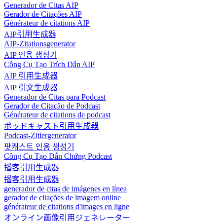
Generador de Citas AIP
Gerador de Citações AIP
Générateur de citations AIP
AIP引用生成器
AIP-Zitationsgenerator
AIP 인용 생성기
Công Cụ Tạo Trích Dẫn AIP
AIP 引用生成器
AIP 引文生成器
Generador de Citas para Podcast
Gerador de Citação de Podcast
Générateur de citations de podcast
ポッドキャスト引用生成器
Podcast-Zitiergenerator
팟캐스트 인용 생성기
Công Cụ Tạo Dẫn Chứng Podcast
播客引用生成器
播客引用生成器
generador de citas de imágenes en línea
gerador de citações de imagem online
générateur de citations d'images en ligne
オンライン画像引用ジェネレーター