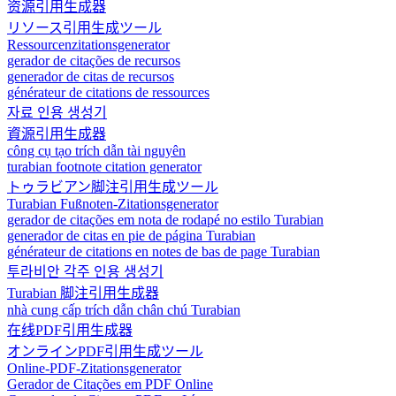
资源引用生成器
リソース引用生成ツール
Ressourcenzitationsgenerator
gerador de citações de recursos
generador de citas de recursos
générateur de citations de ressources
자료 인용 생성기
資源引用生成器
công cụ tạo trích dẫn tài nguyên
turabian footnote citation generator
トゥラビアン脚注引用生成ツール
Turabian Fußnoten-Zitationsgenerator
gerador de citações em nota de rodapé no estilo Turabian
generador de citas en pie de página Turabian
générateur de citations en notes de bas de page Turabian
투라비안 각주 인용 생성기
Turabian 脚注引用生成器
nhà cung cấp trích dẫn chân chú Turabian
在线PDF引用生成器
オンラインPDF引用生成ツール
Online-PDF-Zitationsgenerator
Gerador de Citações em PDF Online