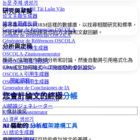
논문 주제 생성기
Công cụ Tạo Đề Tài Luận Văn
研究與草擬
论文主题生成器
論文主題產生器
搜尋像ABI/INFORM這樣的數據庫，以找尋相關研究和標準，
Generador de Referencias OSCOLA
然後使用AI協助撰寫您的方法論和文獻回顧。
Gerador de Referências OSCOLA
Générateur de Références OSCOLA
分析與定稿
OSCOLA引用生成器
OSCOLA-Zitationsgenerator
獲得AI協助寫作數據分析和討論，然後自動將引用格式化為
OSCOLA 참조 생성기
Công Cụ Tạo Tài Liệu Tham Khảo OSCOLA
APA或芝加哥格式，以完善您的會計論文。
OSCOLA 引用生成器
開始撰寫
OSCOLA 引用生成器
Generador de Conclusiones de IA
Gerador de Conclusão com IA
您會計論文的終極
分帳
Générateur de conclusion AI
AI結論ジェネレーター
✨
會計論文
KI Abschlussgenerator
AI 결론 생성기
Máy Tạo Kết Luận AI
AI 驅動的
分析框架建構工具
AI 结论生成器
邏輯框架是任何可信的會計論文的基礎。
AI 結論生成器