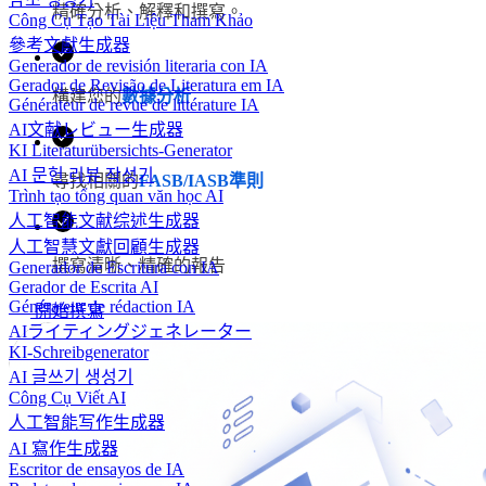
精確分析、解釋和撰寫。
Công Cụ Tạo Tài Liệu Tham Khảo
參考文獻生成器
Generador de revisión literaria con IA
Gerador de Revisão de Literatura em IA
構建您的
數據分析
Générateur de revue de littérature IA
AI文献レビュー生成器
KI Literaturübersichts-Generator
AI 문헌 리뷰 작성기
尋找相關的
FASB/IASB準則
Trình tạo tổng quan văn học AI
人工智能文献综述生成器
人工智慧文獻回顧生成器
撰寫清晰、精確的報告
Generador de Escritura con IA
Gerador de Escrita AI
Générateur de rédaction IA
開始撰寫
AIライティングジェネレーター
KI-Schreibgenerator
AI 글쓰기 생성기
Công Cụ Viết AI
人工智能写作生成器
AI 寫作生成器
Escritor de ensayos de IA