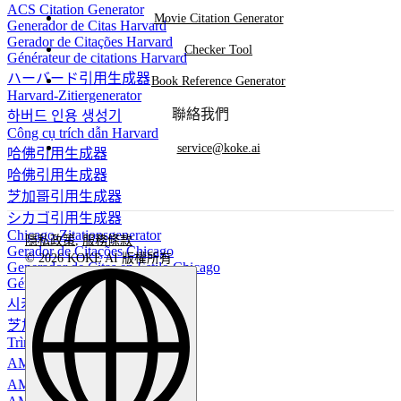
ACS Citation Generator
Movie Citation Generator
Generador de Citas Harvard
Gerador de Citações Harvard
Checker Tool
Générateur de citations Harvard
ハーバード引用生成器
Book Reference Generator
Harvard-Zitiergenerator
聯絡我們
하버드 인용 생성기
Công cụ trích dẫn Harvard
service@koke.ai
哈佛引用生成器
哈佛引用生成器
芝加哥引用生成器
シカゴ引用生成器
Chicago-Zitationsgenerator
隱私政策
,
服務條款
Gerador de Citações Chicago
© 2026 KOKE AI 版權所有
Generador de Citas en Estilo Chicago
Générateur de citations Chicago
시카고 인용 생성기
芝加哥引用生成器
Trình tạo trích dẫn Chicago
AMA 引用生成器
AMA引用生成器