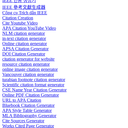
IEEE 인용 생성기
IEEE 參考文獻生成器
Công cụ Trích dẫn IEEE
Citation Creation
Cite Youtube Video
APA Citation YouTube Video
NLM citation generator
in-text citation generator
Online citation generator
APSA Citation Generator
DOI Citation Generator
citation generator for website
resource citation generator
online image citation generator
Vancouver citation generator
turabian footnote citation generator
Scientific citation format generator
CSE Name Year Citation Generator
Online PDF Citation Generator
URL to APA Citation
Bluebook Citation Generator
APA Style Table Generator
MLA Bibliography Generator
Cite Sources Generator
Works Cited Page Generator