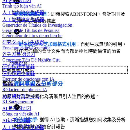
AI 논문 생성기
Trình tạo luận văn AI
人工智能论文生成器
商業數據庫訪問
：即時搜索ABI/INFORM、會計期刊及
人工智慧論文生成器
其他頂尖商業數據庫
Generador de Títulos de Investigación
Gerador de Títulos de Pesquisa
Générateur de titres de recherche
研究タイトル生成器
一鍵生成APA/芝加哥格式引用
：自動生成無誤的引用，
Forschungstitel-Generator
對任何詳細的會計文件而言都是極具時間價值的節省
연구 제목 생성기
Generator Tiêu Đề Nghiên Cứu
開始撰寫
研究标题生成器
✨
免費會計報告
研究標題生成器
Escritor de oraciones con IA
智能
資料草擬
及
分析部分
Escritor de Frases com IA
Rédacteur de phrases IA
AI文書作成ツール
將原始財務數據轉化為清晰且引人注目的敘述。
KI Satzgenerator
AI 문장 작성기
Công cụ viết câu AI
方法論助手
: 獲得 AI 協助，清晰描述您如何收集及分析
AI句子生成器
財務數據以撰寫會計報告
人工智慧句子生成器