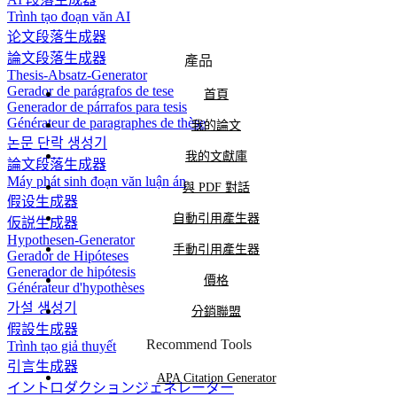
Trình tạo đoạn văn AI
论文段落生成器
論文段落生成器
產品
Thesis-Absatz-Generator
Gerador de parágrafos de tese
首頁
Generador de párrafos para tesis
Générateur de paragraphes de thèse
我的論文
논문 단락 생성기
我的文獻庫
論文段落生成器
Máy phát sinh đoạn văn luận án
與 PDF 對話
假设生成器
自動引用產生器
仮説生成器
Hypothesen-Generator
手動引用產生器
Gerador de Hipóteses
Generador de hipótesis
價格
Générateur d'hypothèses
가설 생성기
分銷聯盟
假設生成器
Recommend Tools
Trình tạo giả thuyết
引言生成器
APA Citation Generator
イントロダクションジェネレーター