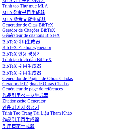
MLA 참고문헌 생성기
Trình tạo Thư mục MLA
MLA参考书目生成器
MLA 參考文獻生成器
Generador de Citas BibTeX
Gerador de Citações BibTeX
Générateur de citations BibTeX
BibTeX引用生成器
BibTeX-Zitationsgenerator
BibTeX 인용 생성기
Trình tạo trích dẫn BibTeX
BibTeX 引用生成器
BibTeX 引用生成器
Generador de Página de Obras Citadas
Gerador de Página de Obras Citadas
Générateur de page de références
作品引用ページ生成器
Zitationsseite Generator
인용 페이지 생성기
Trình Tạo Trang Tài Liệu Tham Khảo
作品引用页生成器
引用頁面生成器