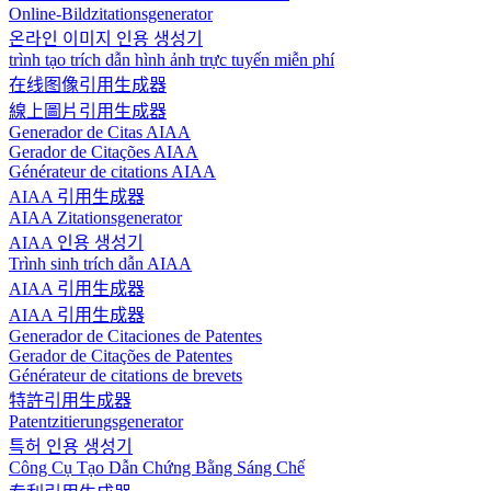
Online-Bildzitationsgenerator
온라인 이미지 인용 생성기
trình tạo trích dẫn hình ảnh trực tuyến miễn phí
在线图像引用生成器
線上圖片引用生成器
Generador de Citas AIAA
Gerador de Citações AIAA
Générateur de citations AIAA
AIAA 引用生成器
AIAA Zitationsgenerator
AIAA 인용 생성기
Trình sinh trích dẫn AIAA
AIAA 引用生成器
AIAA 引用生成器
Generador de Citaciones de Patentes
Gerador de Citações de Patentes
Générateur de citations de brevets
特許引用生成器
Patentzitierungsgenerator
특허 인용 생성기
Công Cụ Tạo Dẫn Chứng Bằng Sáng Chế