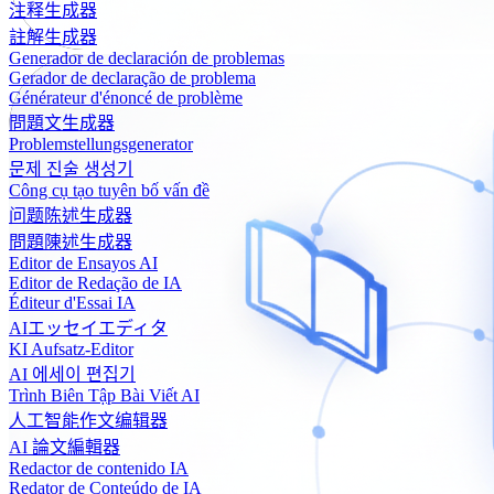
注释生成器
註解生成器
Generador de declaración de problemas
Gerador de declaração de problema
Générateur d'énoncé de problème
問題文生成器
Problemstellungsgenerator
문제 진술 생성기
Công cụ tạo tuyên bố vấn đề
问题陈述生成器
問題陳述生成器
Editor de Ensayos AI
Editor de Redação de IA
Éditeur d'Essai IA
AIエッセイエディタ
KI Aufsatz-Editor
AI 에세이 편집기
Trình Biên Tập Bài Viết AI
人工智能作文编辑器
AI 論文編輯器
Redactor de contenido IA
Redator de Conteúdo de IA