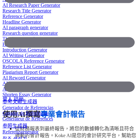
AI Research Paper Generator
Research Title Generator
Reference Generator
Headline Generator
AI paragraph generator
Research question generator
Thesis paragraph generator
Hypothesis generator
Introduction Generator
AI Writing Generator
OSCOLA Reference Generator
Reference List Generator
Plagiarism Report Generator
AI Reword Generator
AI Bullet Point Generator
AI Legal Writing Generator
Shorten Essay Generator
登入
註冊
参考文献生成器
Generador de Referencias
Gerador de Referências
使用AI撰寫
專業會計報告
Générateur de Références
参照生成器
從財務報表到最終報告，將您的數據轉化為清晰且符合
Referenzgenerator
規範的會計報告。Koke AI是您的會計研究平台，幫助您
참조 생성기