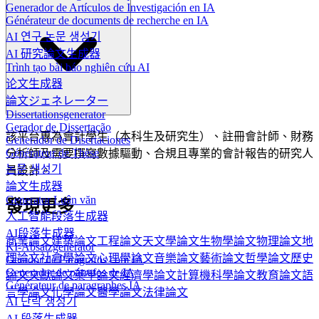
Generador de Artículos de Investigación en IA
Générateur de documents de recherche en IA
AI 연구 논문 생성기
AI 研究論文生成器
Trình tạo bài báo nghiên cứu AI
论文生成器
論文ジェネレーター
Dissertationsgenerator
Gerador de Dissertação
該平台專為會計學生（本科生及研究生）、註冊會計師、財務
Generador de Disertaciones
Générateur de Thèse
分析師及需要撰寫數據驅動、合規且專業的會計報告的研究人
논문 생성기
員設計。
論文生成器
Generator Luận văn
發現更多
人工智能段落生成器
AI段落生成器
商業論文
建築論文
工程論文
天文學論文
生物學論文
物理論文
地
KI-Absatzgenerator
理論文
社會學論文
心理學論文
音樂論文
藝術論文
哲學論文
歷史
Gerador de Parágrafos com IA
Generador de párrafos de IA
論文
文獻論文
藥學論文
經濟學論文
計算機科學論文
教育論文
語
Générateur de paragraphes IA
言學論文
化學論文
醫學論文
法律論文
AI 단락 생성기
AI 段落生成器