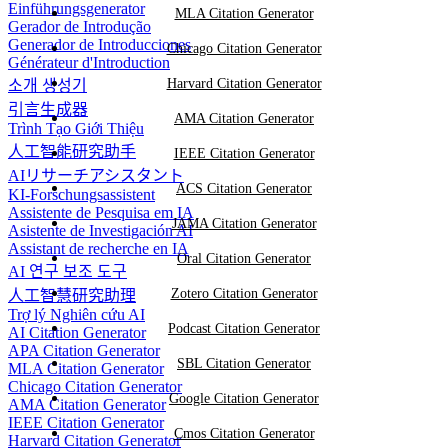
Einführungsgenerator
MLA Citation Generator
Gerador de Introdução
Generador de Introducciones
Chicago Citation Generator
Générateur d'Introduction
Harvard Citation Generator
소개 생성기
引言生成器
AMA Citation Generator
Trình Tạo Giới Thiệu
人工智能研究助手
IEEE Citation Generator
AIリサーチアシスタント
ACS Citation Generator
KI-Forschungsassistent
Assistente de Pesquisa em IA
JAMA Citation Generator
Asistente de Investigación AI
Assistant de recherche en IA
Oral Citation Generator
AI 연구 보조 도구
Zotero Citation Generator
人工智慧研究助理
Trợ lý Nghiên cứu AI
Podcast Citation Generator
AI Citation Generator
APA Citation Generator
SBL Citation Generator
MLA Citation Generator
Chicago Citation Generator
Google Citation Generator
AMA Citation Generator
IEEE Citation Generator
Cmos Citation Generator
Harvard Citation Generator