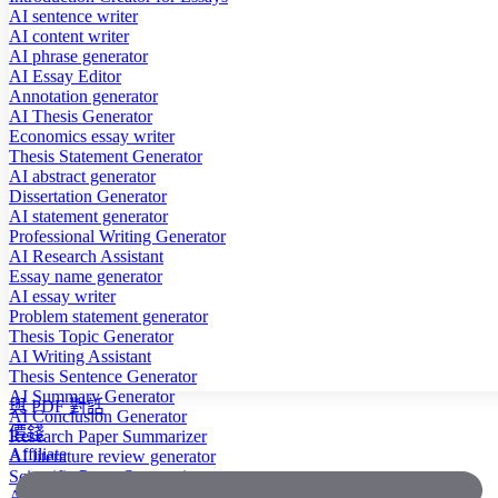
AI sentence writer
AI content writer
AI phrase generator
AI Essay Editor
Annotation generator
AI Thesis Generator
Economics essay writer
Thesis Statement Generator
AI abstract generator
Dissertation Generator
AI statement generator
Professional Writing Generator
AI Research Assistant
Essay name generator
AI essay writer
Problem statement generator
Thesis Topic Generator
AI Writing Assistant
Thesis Sentence Generator
AI Summary Generator
與 PDF 對話
AI Conclusion Generator
價錢
Research Paper Summarizer
Affiliate
AI literature review generator
Scientific Paper Summarizer
AI case study generator