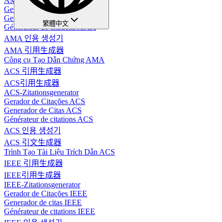
AMA Zitationsgenerator
Gerador de Citações AMA
Generador de Citaciones AMA
繁體中文
Générateur de citations AMA
AMA 인용 생성기
AMA 引用生成器
Công cụ Tạo Dẫn Chứng AMA
ACS 引用生成器
ACS引用生成器
ACS-Zitationsgenerator
Gerador de Citações ACS
Generador de Citas ACS
Générateur de citations ACS
ACS 인용 생성기
ACS 引文生成器
Trình Tạo Tài Liệu Trích Dẫn ACS
IEEE 引用生成器
IEEE引用生成器
IEEE-Zitationsgenerator
Gerador de Citações IEEE
Generador de citas IEEE
Générateur de citations IEEE