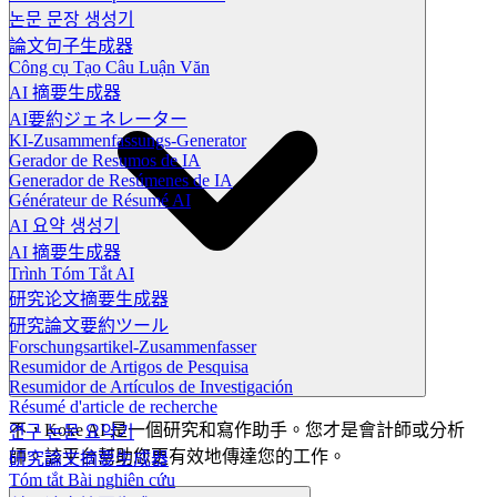
논문 문장 생성기
論文句子生成器
Công cụ Tạo Câu Luận Văn
AI 摘要生成器
AI要約ジェネレーター
KI-Zusammenfassungs-Generator
Gerador de Resumos de IA
Generador de Resúmenes de IA
Générateur de Résumé AI
AI 요약 생성기
AI 摘要生成器
Trình Tóm Tắt AI
研究论文摘要生成器
研究論文要約ツール
Forschungsartikel-Zusammenfasser
Resumidor de Artigos de Pesquisa
Resumidor de Artículos de Investigación
Résumé d'article de recherche
不，Koke AI 是一個研究和寫作助手。您才是會計師或分析
연구 논문 요약기
師。該平台幫助您更有效地傳達您的工作。
研究論文摘要生成器
Tóm tắt Bài nghiên cứu