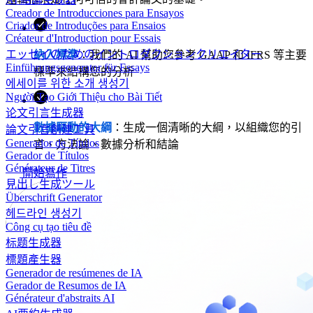
Creador de Introducciones para Ensayos
Criador de Introduções para Ensaios
Créateur d'Introduction pour Essais
エッセイのためのイントロダクションクリエイター
納入標準
：我們的 AI 幫助您參考 GAAP 和 IFRS 等主要
Einführungsgenerator für Essays
標準來結構您的分析
에세이를 위한 소개 생성기
Người Tạo Giới Thiệu cho Bài Tiết
论文引言生成器
數據驅動的大綱
：生成一個清晰的大綱，以組織您的引
論文引言創建工具
Generador de Títulos
言、方法論、數據分析和結論
Gerador de Títulos
Générateur de Titres
開始寫作
見出し生成ツール
Überschrift Generator
헤드라인 생성기
Công cụ tạo tiêu đề
标题生成器
標題產生器
Generador de resúmenes de IA
Gerador de Resumos de IA
Générateur d'abstraits AI