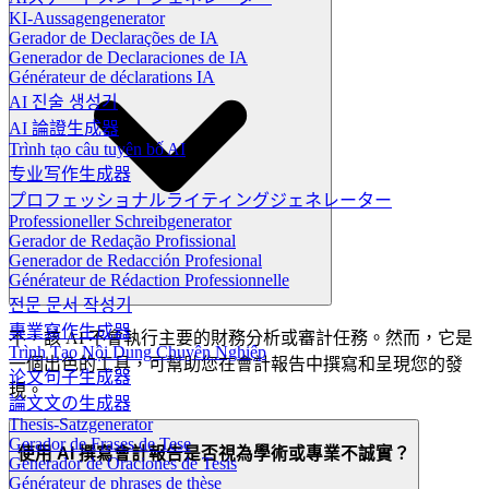
KI-Aussagengenerator
Gerador de Declarações de IA
Generador de Declaraciones de IA
Générateur de déclarations IA
AI 진술 생성기
AI 論證生成器
Trình tạo câu tuyên bố AI
专业写作生成器
プロフェッショナルライティングジェネレーター
Professioneller Schreibgenerator
Gerador de Redação Profissional
Generador de Redacción Profesional
Générateur de Rédaction Professionnelle
전문 문서 작성기
專業寫作生成器
不，該 AI 不會執行主要的財務分析或審計任務。然而，它是
Trình Tạo Nội Dung Chuyên Nghiệp
一個出色的工具，可幫助您在會計報告中撰寫和呈現您的發
论文句子生成器
現。
論文文の生成器
Thesis-Satzgenerator
Gerador de Frases de Tese
使用 AI 撰寫會計報告是否視為學術或專業不誠實？
Generador de Oraciones de Tesis
Générateur de phrases de thèse