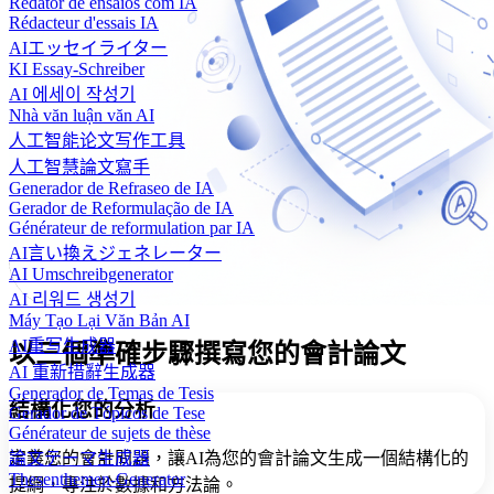
Redator de ensaios com IA
Rédacteur d'essais IA
AIエッセイライター
KI Essay-Schreiber
AI 에세이 작성기
Nhà văn luận văn AI
人工智能论文写作工具
人工智慧論文寫手
Generador de Refraseo de IA
Gerador de Reformulação de IA
Générateur de reformulation par IA
AI言い換えジェネレーター
AI Umschreibgenerator
AI 리워드 생성기
Máy Tạo Lại Văn Bản AI
AI重写生成器
以三個準確步驟撰寫您的會計論文
AI 重新措辭生成器
Generador de Temas de Tesis
結構化您的分析
Gerador de Tópicos de Tese
Générateur de sujets de thèse
定義您的會計問題，讓AI為您的會計論文生成一個結構化的
論文テーマ生成器
Thesenthemen-Generator
提綱，專注於數據和方法論。