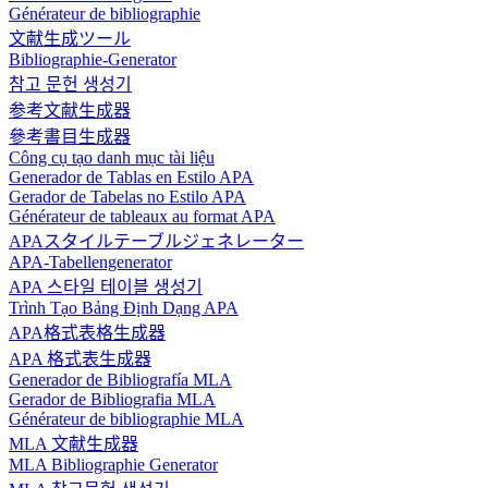
Générateur de bibliographie
文献生成ツール
Bibliographie-Generator
참고 문헌 생성기
参考文献生成器
參考書目生成器
Công cụ tạo danh mục tài liệu
Generador de Tablas en Estilo APA
Gerador de Tabelas no Estilo APA
Générateur de tableaux au format APA
APAスタイルテーブルジェネレーター
APA-Tabellengenerator
APA 스타일 테이블 생성기
Trình Tạo Bảng Định Dạng APA
APA格式表格生成器
APA 格式表生成器
Generador de Bibliografía MLA
Gerador de Bibliografia MLA
Générateur de bibliographie MLA
MLA 文献生成器
MLA Bibliographie Generator