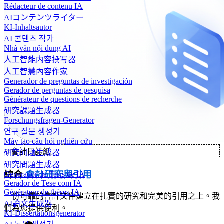
Rédacteur de contenu IA
AIコンテンツライター
KI-Inhaltsautor
AI 콘텐츠 작가
Nhà văn nội dung AI
人工智能内容撰写器
人工智慧內容作家
Generador de preguntas de investigación
Gerador de perguntas de pesquisa
Générateur de questions de recherche
研究課題生成器
Forschungsfragen-Generator
연구 질문 생성기
Máy tạo câu hỏi nghiên cứu
✨
會計日誌紙
研究问题生成器
研究問題生成器
綜合
會計研究與引用
Generador de Tesis de IA
Gerador de Tese com IA
Générateur de thèses IA
一份可靠的會計文件建立在扎實的研究和完美的引用之上。我
AI論文生成器
們為您提供便利。
KI-Dissertationsgenerator