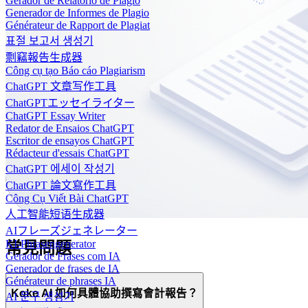
Gerador de Relatório de Plágio
Generador de Informes de Plagio
Générateur de Rapport de Plagiat
표절 보고서 생성기
剽竊報告生成器
Công cụ tạo Báo cáo Plagiarism
ChatGPT 文章写作工具
ChatGPTエッセイライター
ChatGPT Essay Writer
Redator de Ensaios ChatGPT
Escritor de ensayos ChatGPT
Rédacteur d'essais ChatGPT
ChatGPT 에세이 작성기
ChatGPT 論文寫作工具
Công Cụ Viết Bài ChatGPT
人工智能短语生成器
AIフレーズジェネレーター
KI-Phrasengenerator
常見問題
Gerador de Frases com IA
Generador de frases de IA
Générateur de phrases IA
Koke AI 如何具體協助撰寫會計報告？
AI 문구 생성기