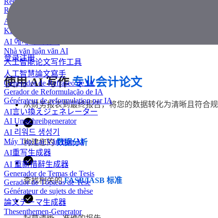
Redator de ensaios com IA
Rédacteur d'essais IA
AIエッセイライター
KI Essay-Schreiber
AI 에세이 작성기
Nhà văn luận văn AI
登录
注册
人工智能论文写作工具
人工智慧論文寫手
使用 AI 写作
专业会计论文
Generador de Refraseo de IA
Gerador de Reformulação de IA
Générateur de reformulation par IA
从财务报表到最终报告，将您的数据转化为清晰且符合规范
AI言い換えジェネレーター
AI Umschreibgenerator
AI 리워드 생성기
Máy Tạo Lại Văn Bản AI
构建您的
数据分析
AI重写生成器
AI 重新措辭生成器
Generador de Temas de Tesis
查找相关的
FASB/IASB 标准
Gerador de Tópicos de Tese
Générateur de sujets de thèse
論文テーマ生成器
Thesenthemen-Generator