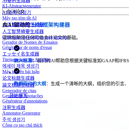
AI要約生成器
KI-Abstractgenerator
✨
会计论文
AI 초록 생성기
Máy tạo tóm tắt AI
由AI驱动的
分析框架构建器
人工智能摘要生成器
人工智慧摘要生成器
Generador de nombres para ensayos
逻辑框架是任何可信会计论文的基础。
Gerador de Nomes de Ensaios
Générateur de noms d'essai
エッセイ名生成器
Titelgenerator für Aufsätze
纳入标准
：我们的AI帮助您根据关键标准如GAAP和IFR
에세이 제목 생성기
Máy tạo tên bài luận
论文标题生成器
数据驱动的大纲
：生成一个清晰的大纲，组织您的引言、
論文標題生成器
Generador de citas
开始撰写
Gerador de Anotações
Générateur d'annotations
注釈生成器
Annotator-Generator
주석 생성기
Công cụ tạo chú thích