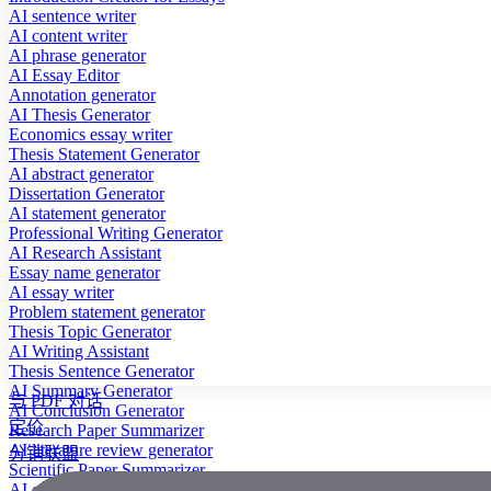
AI sentence writer
AI content writer
AI phrase generator
AI Essay Editor
Annotation generator
AI Thesis Generator
Economics essay writer
Thesis Statement Generator
AI abstract generator
Dissertation Generator
AI statement generator
Professional Writing Generator
AI Research Assistant
Essay name generator
AI essay writer
Problem statement generator
Thesis Topic Generator
AI Writing Assistant
Thesis Sentence Generator
AI Summary Generator
与 PDF 对话
AI Conclusion Generator
定价
Research Paper Summarizer
AI literature review generator
分销联盟
Scientific Paper Summarizer
AI case study generator