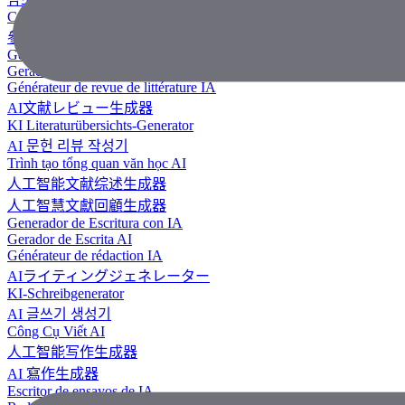
Công Cụ Tạo Tài Liệu Tham Khảo
參考文獻生成器
Generador de revisión literaria con IA
Gerador de Revisão de Literatura em IA
Générateur de revue de littérature IA
AI文献レビュー生成器
KI Literaturübersichts-Generator
AI 문헌 리뷰 작성기
Trình tạo tổng quan văn học AI
人工智能文献综述生成器
人工智慧文獻回顧生成器
Generador de Escritura con IA
Gerador de Escrita AI
Générateur de rédaction IA
AIライティングジェネレーター
KI-Schreibgenerator
AI 글쓰기 생성기
Công Cụ Viết AI
人工智能写作生成器
AI 寫作生成器
Escritor de ensayos de IA