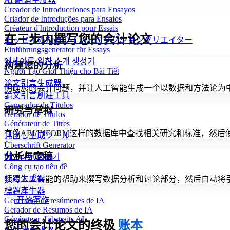
Creador de Introducciones para Ensayos
Criador de Introduções para Ensaios
Créateur d'Introduction pour Essais
在三步内撰写您的会计论文
エッセイのためのイントロダクションクリエイター
Einführungsgenerator für Essays
에세이를 위한 소개 생성기
构建您的分析
Người Tạo Giới Thiệu cho Bài Tiết
论文引言生成器
明确您的会计问题，并让人工智能生成一个以数据和方法论为
論文引言創建工具
Generador de Títulos
研究与草拟
Gerador de Títulos
Générateur de Titres
在像ABI/INFORM这样的数据库中查找相关研究和标准，
見出し生成ツール
Überschrift Generator
分析与定稿
헤드라인 생성기
Công cụ tạo tiêu đề
标题生成器
获得人工智能的帮助来撰写数据分析和讨论部分，然后自动将引
標題產生器
开始写作
Generador de resúmenes de IA
Gerador de Resumos de IA
Générateur d'abstraits AI
您的会计论文的终极
账本