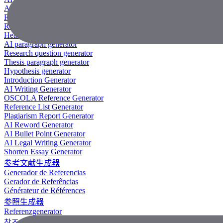
AI Research Paper Generator
Research Title Generator
Reference Generator
Headline Generator
AI paragraph generator
Research question generator
Thesis paragraph generator
Hypothesis generator
Introduction Generator
AI Writing Generator
OSCOLA Reference Generator
Reference List Generator
Plagiarism Report Generator
AI Reword Generator
AI Bullet Point Generator
AI Legal Writing Generator
Shorten Essay Generator
参考文献生成器
Generador de Referencias
Gerador de Referências
Générateur de Références
参照生成器
Referenzgenerator
참조 생성기