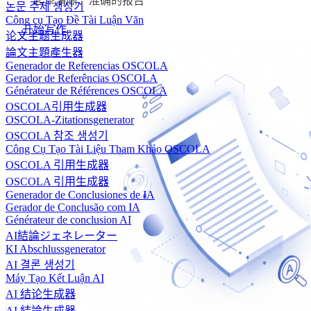
起草清晰、准确的报告
논문 주제 생성기
Công cụ Tạo Đề Tài Luận Văn
开始写作
论文主题生成器
論文主題產生器
Generador de Referencias OSCOLA
Gerador de Referências OSCOLA
Générateur de Références OSCOLA
OSCOLA引用生成器
OSCOLA-Zitationsgenerator
OSCOLA 참조 생성기
Công Cụ Tạo Tài Liệu Tham Khảo OSCOLA
OSCOLA 引用生成器
OSCOLA 引用生成器
Generador de Conclusiones de IA
Gerador de Conclusão com IA
Générateur de conclusion AI
AI結論ジェネレーター
KI Abschlussgenerator
AI 결론 생성기
Máy Tạo Kết Luận AI
AI 结论生成器
AI 結論生成器