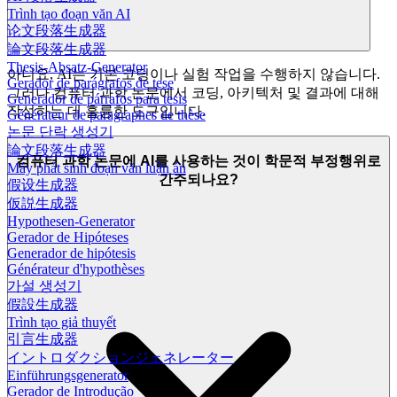
Trình tạo đoạn văn AI
论文段落生成器
論文段落生成器
Thesis-Absatz-Generator
아니요, AI는 기본 코딩이나 실험 작업을 수행하지 않습니다.
Gerador de parágrafos de tese
그러나 컴퓨터 과학 논문에서 코딩, 아키텍처 및 결과에 대해
Generador de párrafos para tesis
작성하는 데 훌륭한 도구입니다.
Générateur de paragraphes de thèse
논문 단락 생성기
論文段落生成器
컴퓨터 과학 논문에 AI를 사용하는 것이 학문적 부정행위로
Máy phát sinh đoạn văn luận án
간주되나요?
假设生成器
仮説生成器
Hypothesen-Generator
Gerador de Hipóteses
Generador de hipótesis
Générateur d'hypothèses
가설 생성기
假設生成器
Trình tạo giả thuyết
引言生成器
イントロダクションジェネレーター
Einführungsgenerator
Gerador de Introdução