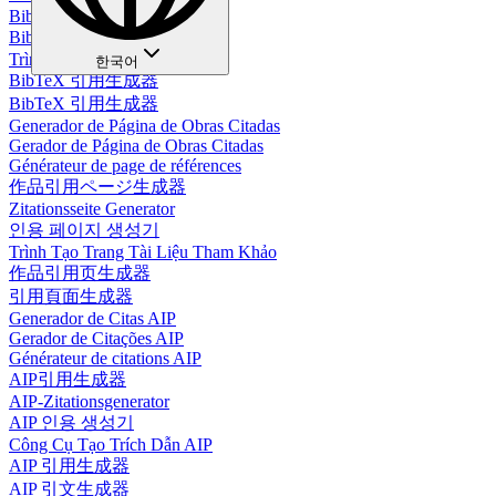
BibTeX-Zitationsgenerator
BibTeX 인용 생성기
Trình tạo trích dẫn BibTeX
한국어
BibTeX 引用生成器
BibTeX 引用生成器
Generador de Página de Obras Citadas
Gerador de Página de Obras Citadas
Générateur de page de références
作品引用ページ生成器
Zitationsseite Generator
인용 페이지 생성기
Trình Tạo Trang Tài Liệu Tham Khảo
作品引用页生成器
引用頁面生成器
Generador de Citas AIP
Gerador de Citações AIP
Générateur de citations AIP
AIP引用生成器
AIP-Zitationsgenerator
AIP 인용 생성기
Công Cụ Tạo Trích Dẫn AIP
AIP 引用生成器
AIP 引文生成器