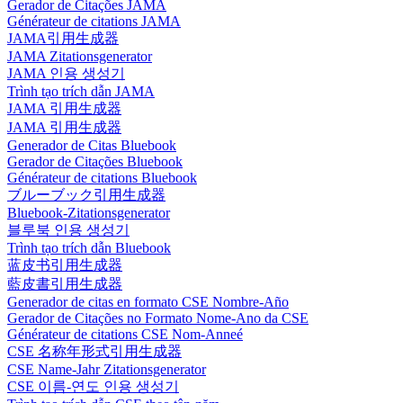
Gerador de Citações JAMA
Générateur de citations JAMA
JAMA引用生成器
JAMA Zitationsgenerator
JAMA 인용 생성기
Trình tạo trích dẫn JAMA
JAMA 引用生成器
JAMA 引用生成器
Generador de Citas Bluebook
Gerador de Citações Bluebook
Générateur de citations Bluebook
ブルーブック引用生成器
Bluebook-Zitationsgenerator
블루북 인용 생성기
Trình tạo trích dẫn Bluebook
蓝皮书引用生成器
藍皮書引用生成器
Generador de citas en formato CSE Nombre-Año
Gerador de Citações no Formato Nome-Ano da CSE
Générateur de citations CSE Nom-Anneé
CSE 名称年形式引用生成器
CSE Name-Jahr Zitationsgenerator
CSE 이름-연도 인용 생성기