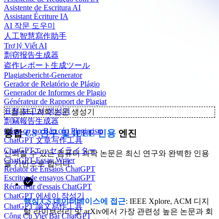
Asistente de Escritura AI
Assistant Écriture IA
AI 작문 도우미
人工智慧寫作助手
Trợ lý Viết AI
剽窃报告生成器
盗作レポート生成ツール
Plagiatsbericht-Generator
Gerador de Relatório de Plágio
Generador de Informes de Plagio
Générateur de Rapport de Plagiat
표절 보고서 생성기
✨
컴퓨터 과학 논문 생성기
剽竊報告生成器
Công cụ tạo Báo cáo Plagiarism
통합
CS 연구 및 IEEE 인용
엔진
ChatGPT 文章写作工具
ChatGPTエッセイライター
신뢰할 수 있는 컴퓨터 과학 논문은 최신 연구와 완벽한 인용
ChatGPT Essay Writer
을 기반으로 합니다.
Redator de Ensaios ChatGPT
Escritor de ensayos ChatGPT
Rédacteur d'essais ChatGPT
ChatGPT 에세이 작성기
핵심 CS 데이터베이스에 접근
: IEEE Xplore, ACM 디지
ChatGPT 論文寫作工具
털 라이브러리 및 arXiv에서 가장 관련성 높은 논문과 회
Công Cụ Viết Bài ChatGPT