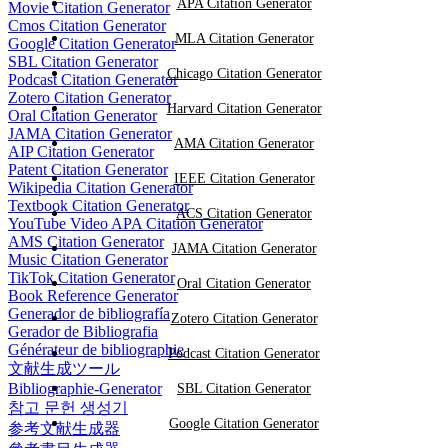
APA Citation Generator
Movie Citation Generator
Cmos Citation Generator
MLA Citation Generator
Google Citation Generator
SBL Citation Generator
Chicago Citation Generator
Podcast Citation Generator
Zotero Citation Generator
Harvard Citation Generator
Oral Citation Generator
JAMA Citation Generator
AMA Citation Generator
AIP Citation Generator
Patent Citation Generator
IEEE Citation Generator
Wikipedia Citation Generator
Textbook Citation Generator
ACS Citation Generator
YouTube Video APA Citation Generator
AMS Citation Generator
JAMA Citation Generator
Music Citation Generator
TikTok Citation Generator
Oral Citation Generator
Book Reference Generator
Generador de bibliografía
Zotero Citation Generator
Gerador de Bibliografia
Générateur de bibliographie
Podcast Citation Generator
文献生成ツール
Bibliographie-Generator
SBL Citation Generator
참고 문헌 생성기
Google Citation Generator
参考文献生成器