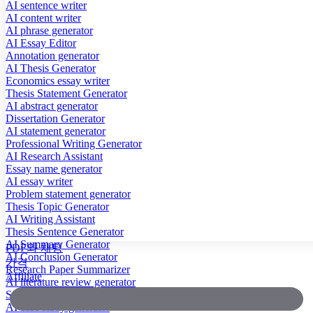
AI sentence writer
AI content writer
AI phrase generator
AI Essay Editor
Annotation generator
AI Thesis Generator
Economics essay writer
Thesis Statement Generator
AI abstract generator
Dissertation Generator
AI statement generator
Professional Writing Generator
AI Research Assistant
Essay name generator
AI essay writer
Problem statement generator
Thesis Topic Generator
AI Writing Assistant
Thesis Sentence Generator
AI Summary Generator
PDF와 채팅
AI Conclusion Generator
가격
Research Paper Summarizer
Affiliate
AI literature review generator
Scientific Paper Summarizer
AI case study generator