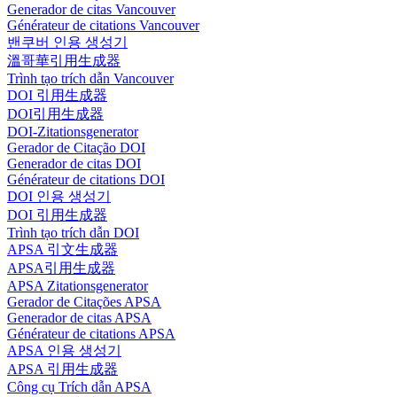
Generador de citas Vancouver
Générateur de citations Vancouver
밴쿠버 인용 생성기
溫哥華引用生成器
Trình tạo trích dẫn Vancouver
DOI 引用生成器
DOI引用生成器
DOI-Zitationsgenerator
Gerador de Citação DOI
Generador de citas DOI
Générateur de citations DOI
DOI 인용 생성기
DOI 引用生成器
Trình tạo trích dẫn DOI
APSA 引文生成器
APSA引用生成器
APSA Zitationsgenerator
Gerador de Citações APSA
Generador de citas APSA
Générateur de citations APSA
APSA 인용 생성기
APSA 引用生成器
Công cụ Trích dẫn APSA