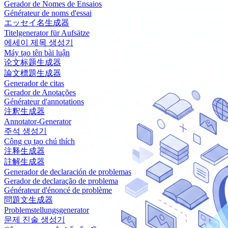
Gerador de Nomes de Ensaios
Générateur de noms d'essai
エッセイ名生成器
Titelgenerator für Aufsätze
에세이 제목 생성기
Máy tạo tên bài luận
论文标题生成器
論文標題生成器
Generador de citas
Gerador de Anotações
Générateur d'annotations
注釈生成器
Annotator-Generator
주석 생성기
Công cụ tạo chú thích
注释生成器
註解生成器
Generador de declaración de problemas
Gerador de declaração de problema
Générateur d'énoncé de problème
問題文生成器
Problemstellungsgenerator
문제 진술 생성기