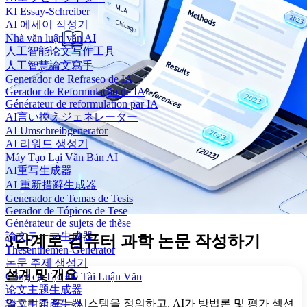
KI Essay-Schreiber
AI 에세이 작성기
Nhà văn luận văn AI
人工智能论文写作工具
人工智慧論文寫手
Generador de Refraseo de IA
Gerador de Reformulação de IA
Générateur de reformulation par IA
AI言い換えジェネレーター
AI Umschreibgenerator
AI 리워드 생성기
Máy Tạo Lại Văn Bản AI
AI重写生成器
AI 重新措辭生成器
Generador de Temas de Tesis
Gerador de Tópicos de Tese
Générateur de sujets de thèse
論文テーマ生成器
3단계로 컴퓨터 과학 논문 작성하기
Thesenthemen-Generator
논문 주제 생성기
설계 및 개요
Công cụ Tạo Đề Tài Luận Văn
论文主题生成器
알고리즘 또는 시스템을 정의하고, AI가 방법론 및 평가 섹션
論文主題產生器