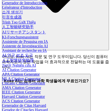
Generador de Introducciones
Générateur d'Introduction
소개 생성기
引言生成器
Trình Tạo Giới Thiệu
人工智能研究助手
AIリサーチアシスタント
KI-Forschungsassistent
Assistente de Pesquisa em IA
Asistente de Investigación AI
Assistant de recherche en IA
AI 연구 보조 도구
아니요. Koke AI는 작문 및 연구 도우미입니다. 당신이 컴퓨터
人工智慧研究助理
과학자로서 원본 작업을 더 효과적으로 전달하는 데 도움을 줍
Trợ lý Nghiên cứu AI
니다.
AI Citation Generator
APA Citation Generator
MLA Citation Generator
Koke AI는 컴퓨터 과학 학생들에게 무료인가요?
Chicago Citation Generator
AMA Citation Generator
IEEE Citation Generator
Harvard Citation Generator
ACS Citation Generator
Generador de Citas Harvard
Gerador de Citações Harvard