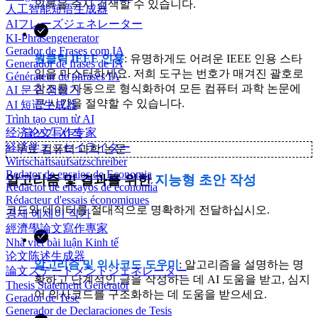
의록을 즉시 검색할 수 있습니다.
人工智能短语生成器
AIフレーズジェネレーター
KI-Phrasengenerator
Gerador de Frases com IA
원클릭 IEEE 인용
: 유명하게도 어려운 IEEE 인용 스타
Generador de frases de IA
일을 마스터하세요. 저희 도구는 번호가 매겨진 괄호로
Générateur de phrases IA
참조를 자동으로 형식화하여 모든 컴퓨터 과학 논문에
AI 문구 생성기
큰 시간을 절약할 수 있습니다.
AI 短语生成器
Trình tạo cụm từ AI
经济论文写作专家
글쓰기 시작
経済学エッセイライター
✨
무료 컴퓨터 과학 논문
Wirtschaftsaufsatzschreiber
Redator de ensaios de Economia
알고리즘 및 결과를 위한
지능형 초안 작성
Redactor de ensayos de economía
Rédacteur d'essais économiques
코드와 데이터를 절대적으로 명확하게 전달하십시오.
경제 에세이 작가
經濟學論文寫作專家
Nhà viết bài luận Kinh tế
论文陈述生成器
알고리즘 및 의사코드 도우미
: 알고리즘을 설명하는 명
論文ステートメントジェネレーター
확하고 단계적인 글을 작성하는 데 AI 도움을 받고, 심지
Thesis Statement Generator
어 의사코드를 구조화하는 데 도움을 받으세요.
Gerador de Tese
Generador de Declaraciones de Tesis