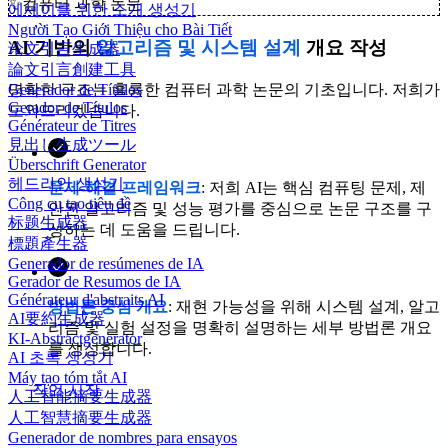
✨
컴퓨터 과학 논문
에세이를 위한 소개 생성기
Người Tạo Giới Thiệu cho Bài Tiết
AI 기반의
알고리즘 및 시스템 설계
개요 작성
论文引言生成器
論文引言創建工具
명확한 구조는 훌륭한 컴퓨터 과학 논문의 기초입니다. 저희가
Generador de Títulos
Gerador de Títulos
도와드리겠습니다.
Générateur de Titres
見出し生成ツール
Überschrift Generator
헤드라인 생성기
문제-해결 프레임워크
: 저희 AI는 핵심 컴퓨팅 문제, 제
Công cụ tạo tiêu đề
안된 알고리즘 및 성능 평가를 중심으로 논문 구조를 구
标题生成器
성하는 데 도움을 드립니다.
標題產生器
Generador de resúmenes de IA
Gerador de Resumos de IA
Générateur d'abstraits AI
방법론 중심 개요
: 재현 가능성을 위해 시스템 설계, 알고
AI要約生成器
리즘 및 실험 설정을 명확히 설명하는 세부 방법론 개요
KI-Abstractgenerator
를 생성합니다.
AI 초록 생성기
Máy tạo tóm tắt AI
작업 시작
人工智能摘要生成器
人工智慧摘要生成器
Generador de nombres para ensayos