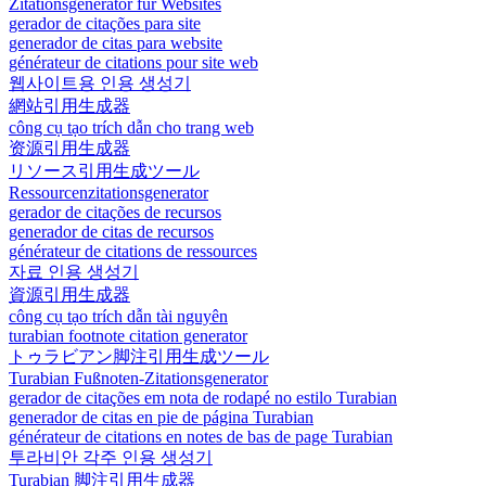
Zitationsgenerator für Websites
gerador de citações para site
generador de citas para website
générateur de citations pour site web
웹사이트용 인용 생성기
網站引用生成器
công cụ tạo trích dẫn cho trang web
资源引用生成器
リソース引用生成ツール
Ressourcenzitationsgenerator
gerador de citações de recursos
generador de citas de recursos
générateur de citations de ressources
자료 인용 생성기
資源引用生成器
công cụ tạo trích dẫn tài nguyên
turabian footnote citation generator
トゥラビアン脚注引用生成ツール
Turabian Fußnoten-Zitationsgenerator
gerador de citações em nota de rodapé no estilo Turabian
generador de citas en pie de página Turabian
générateur de citations en notes de bas de page Turabian
투라비안 각주 인용 생성기
Turabian 脚注引用生成器