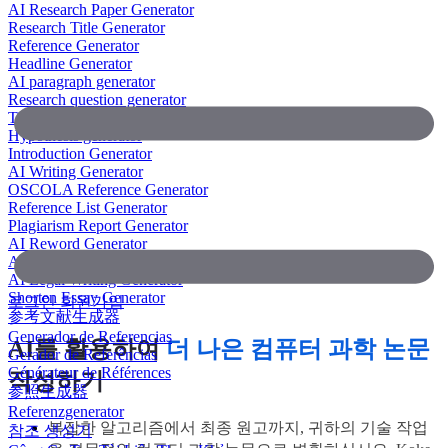
AI Research Paper Generator
Research Title Generator
Reference Generator
Headline Generator
AI paragraph generator
Research question generator
Thesis paragraph generator
Hypothesis generator
Introduction Generator
AI Writing Generator
OSCOLA Reference Generator
Reference List Generator
Plagiarism Report Generator
AI Reword Generator
AI Bullet Point Generator
AI Legal Writing Generator
Shorten Essay Generator
로그인
회원가입
参考文献生成器
Generador de Referencias
AI를 활용하여
더 나은 컴퓨터 과학 논문
Gerador de Referências
Générateur de Références
작성하기
参照生成器
Referenzgenerator
복잡한 알고리즘에서 최종 원고까지, 귀하의 기술 작업
참조 생성기