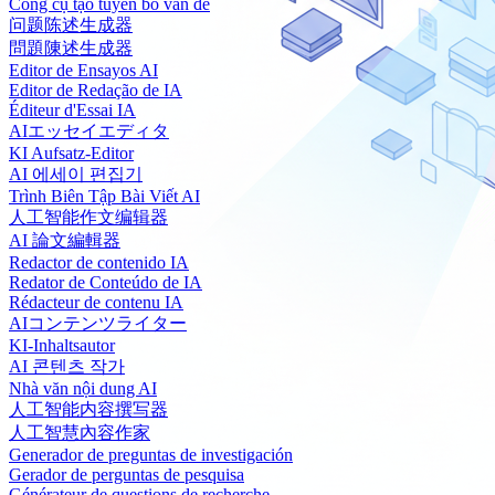
Công cụ tạo tuyên bố vấn đề
问题陈述生成器
問題陳述生成器
Editor de Ensayos AI
Editor de Redação de IA
Éditeur d'Essai IA
AIエッセイエディタ
KI Aufsatz-Editor
AI 에세이 편집기
Trình Biên Tập Bài Viết AI
人工智能作文编辑器
AI 論文編輯器
Redactor de contenido IA
Redator de Conteúdo de IA
Rédacteur de contenu IA
AIコンテンツライター
KI-Inhaltsautor
AI 콘텐츠 작가
Nhà văn nội dung AI
人工智能内容撰写器
人工智慧內容作家
Generador de preguntas de investigación
Gerador de perguntas de pesquisa
Générateur de questions de recherche