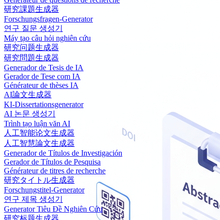
研究課題生成器
Forschungsfragen-Generator
연구 질문 생성기
Máy tạo câu hỏi nghiên cứu
研究问题生成器
研究問題生成器
Generador de Tesis de IA
Gerador de Tese com IA
Générateur de thèses IA
AI論文生成器
KI-Dissertationsgenerator
AI 논문 생성기
Trình tạo luận văn AI
人工智能论文生成器
人工智慧論文生成器
Generador de Títulos de Investigación
Gerador de Títulos de Pesquisa
Générateur de titres de recherche
研究タイトル生成器
Forschungstitel-Generator
연구 제목 생성기
Generator Tiêu Đề Nghiên Cứu
研究标题生成器