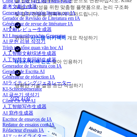
을 전문적인 컴퓨터 과학 논문으로 변환하십시오. Koke
Công Cụ Tạo Tài Liệu Tham Khảo
參考文獻生成器
AI는 CS 작성을 위한 맞춤형 플랫폼으로, 논리 구조화
Generador de revisión literaria con IA
및 결과 전달을 정확하게 도와드립니다.
Gerador de Revisão de Literatura em IA
Générateur de revue de littérature IA
AI文献レビュー生成器
KI Literaturübersichts-Generator
귀하의
시스템 아키텍처
개요 작성하기
AI 문헌 리뷰 작성기
Trình tạo tổng quan văn học AI
人工智能文献综述生成器
人工智慧文獻回顧生成器
IEEE/ACM 논문
찾아 인용하기
Generador de Escritura con IA
Gerador de Escrita AI
Générateur de rédaction IA
AIライティングジェネレーター
명확한 기술 설명 초안 작성하기
KI-Schreibgenerator
AI 글쓰기 생성기
작업 시작
Công Cụ Viết AI
人工智能写作生成器
AI 寫作生成器
Escritor de ensayos de IA
Redator de ensaios com IA
Rédacteur d'essais IA
AIエッセイライター