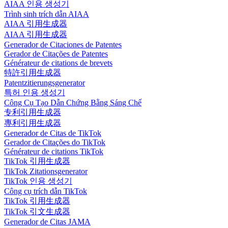
AIAA 인용 생성기
Trình sinh trích dẫn AIAA
AIAA 引用生成器
AIAA 引用生成器
Generador de Citaciones de Patentes
Gerador de Citações de Patentes
Générateur de citations de brevets
特許引用生成器
Patentzitierungsgenerator
특허 인용 생성기
Công Cụ Tạo Dẫn Chứng Bằng Sáng Chế
专利引用生成器
專利引用生成器
Generador de Citas de TikTok
Gerador de Citações do TikTok
Générateur de citations TikTok
TikTok 引用生成器
TikTok Zitationsgenerator
TikTok 인용 생성기
Công cụ trích dẫn TikTok
TikTok 引用生成器
TikTok 引文生成器
Generador de Citas JAMA