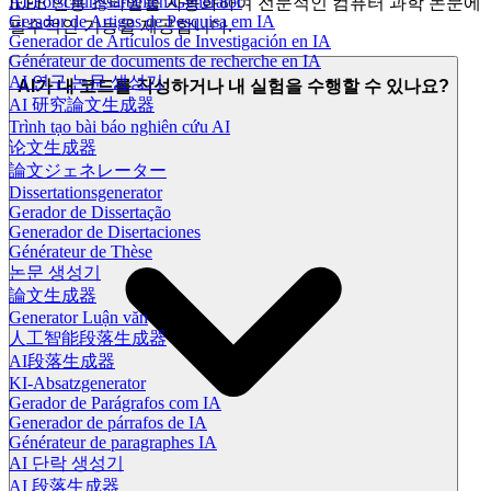
AI-Forschungsarbeiten-Generator
IEEE 인용 스타일을 자동화하여 전문적인 컴퓨터 과학 논문에
Gerador de Artigos de Pesquisa em IA
필수적인 기능을 제공합니다.
Generador de Artículos de Investigación en IA
Générateur de documents de recherche en IA
AI 연구 논문 생성기
AI가 내 코드를 작성하거나 내 실험을 수행할 수 있나요?
AI 研究論文生成器
Trình tạo bài báo nghiên cứu AI
论文生成器
論文ジェネレーター
Dissertationsgenerator
Gerador de Dissertação
Generador de Disertaciones
Générateur de Thèse
논문 생성기
論文生成器
Generator Luận văn
人工智能段落生成器
AI段落生成器
KI-Absatzgenerator
Gerador de Parágrafos com IA
Generador de párrafos de IA
Générateur de paragraphes IA
AI 단락 생성기
AI 段落生成器