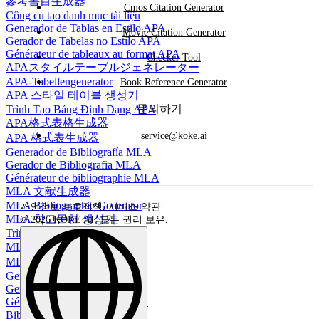
參考書目生成器
Cmos Citation Generator
Công cụ tạo danh mục tài liệu
Generador de Tablas en Estilo APA
Movie Citation Generator
Gerador de Tabelas no Estilo APA
Générateur de tableaux au format APA
Checker Tool
APAスタイルテーブルジェネレーター
APA-Tabellengenerator
Book Reference Generator
APA 스타일 테이블 생성기
문의하기
Trình Tạo Bảng Định Dạng APA
APA格式表格生成器
service@koke.ai
APA 格式表生成器
Generador de Bibliografía MLA
Gerador de Bibliografia MLA
Générateur de bibliographie MLA
MLA 文献生成器
MLA Bibliographie Generator
개인정보 보호정책
,
서비스 약관
MLA 참고문헌 생성기
© 2026 KOKE AI. 모든 권리 보유.
Trình tạo Thư mục MLA
MLA参考书目生成器
MLA 參考文獻生成器
Generador de Citas BibTeX
Gerador de Citações BibTeX
Générateur de citations BibTeX
BibTeX引用生成器