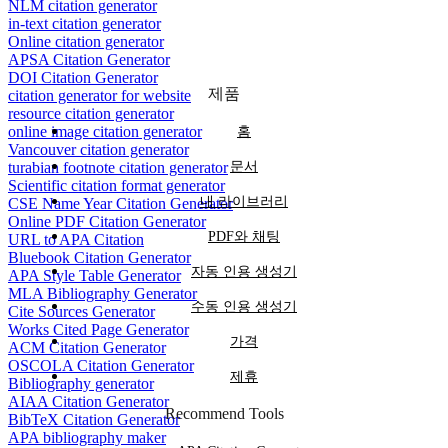
NLM citation generator
in-text citation generator
Online citation generator
APSA Citation Generator
DOI Citation Generator
제품
citation generator for website
resource citation generator
online image citation generator
홈
Vancouver citation generator
turabian footnote citation generator
문서
Scientific citation format generator
내 라이브러리
CSE Name Year Citation Generator
Online PDF Citation Generator
PDF와 채팅
URL to APA Citation
Bluebook Citation Generator
자동 인용 생성기
APA Style Table Generator
MLA Bibliography Generator
수동 인용 생성기
Cite Sources Generator
Works Cited Page Generator
가격
ACM Citation Generator
OSCOLA Citation Generator
제휴
Bibliography generator
AIAA Citation Generator
Recommend Tools
BibTeX Citation Generator
APA bibliography maker