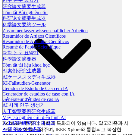
연구 논문 요약기
研究論文摘要生成器
Tóm tắt Bài nghiên cứu
科研论文摘要生成器
科学論文要約ツール
Zusammenfasser wissenschaftlicher Arbeiten
Resumidor de Artigos Científicos
Resumidor de Artículos Científicos
Résumé de Papier Scientifique
과학 논문 요약기
科學論文摘要器
Tóm tắt tài liệu khoa học
AI案例研究生成器
AIケーススタディ生成器
KI-Fallstudien-Generator
Gerador de Estudo de Caso em IA
Generador de estudios de caso con IA
Générateur d'études de cas IA
AI 사례 연구 생성기
人工智慧案例研究生成器
Máy tạo nghiên cứu điển hình AI
Koke AI는 컴퓨터 과학에 특화되어 있습니다. 알고리즘과 시
人工智能研究论文生成器
스템 구조화를 도와주며, IEEE Xplore와 통합되고 복잡한
AI研究論文生成器