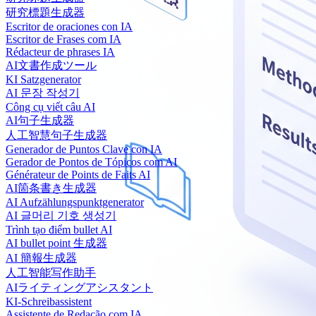
研究標題生成器
Escritor de oraciones con IA
Escritor de Frases com IA
Rédacteur de phrases IA
AI文書作成ツール
KI Satzgenerator
AI 문장 작성기
Công cụ viết câu AI
AI句子生成器
人工智慧句子生成器
Generador de Puntos Clave con IA
Gerador de Pontos de Tópicos com AI
Générateur de Points de Faits AI
AI箇条書き生成器
AI Aufzählungspunktgenerator
AI 글머리 기호 생성기
Trình tạo điểm bullet AI
AI bullet point 生成器
AI 簡報生成器
人工智能写作助手
AIライティングアシスタント
KI-Schreibassistent
Assistente de Redação com IA