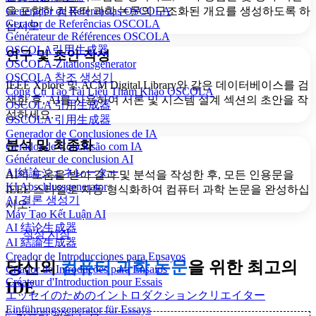
을 포함한 컴퓨터 과학 논문의 구조화된 개요를 생성하도록 하
Generador de Referencias OSCOLA
Gerador de Referências OSCOLA
십시오.
Générateur de Références OSCOLA
OSCOLA引用生成器
연구 및 초안 작성
OSCOLA-Zitationsgenerator
OSCOLA 참조 생성기
IEEE Xplore 및 ACM Digital Library와 같은 데이터베이스를 검
Công Cụ Tạo Tài Liệu Tham Khảo OSCOLA
색한 후, AI를 사용하여 서론 및 시스템 설계 섹션의 초안을 작
OSCOLA 引用生成器
성하세요.
OSCOLA 引用生成器
Generador de Conclusiones de IA
분석 및 최종화
Gerador de Conclusão com IA
Générateur de conclusion AI
AI結論ジェネレーター
AI의 도움을 받아 결과 및 분석을 작성한 후, 모든 인용문을
KI Abschlussgenerator
IEEE 스타일로 자동 형식화하여 컴퓨터 과학 논문을 완성하십
AI 결론 생성기
시오.
Máy Tạo Kết Luận AI
AI 结论生成器
작성 시작
AI 結論生成器
Creador de Introducciones para Ensayos
당신의
컴퓨터 과학 논문
을 위한 최고의
Criador de Introduções para Ensaios
Créateur d'Introduction pour Essais
IDE
エッセイのためのイントロダクションクリエイター
Einführungsgenerator für Essays