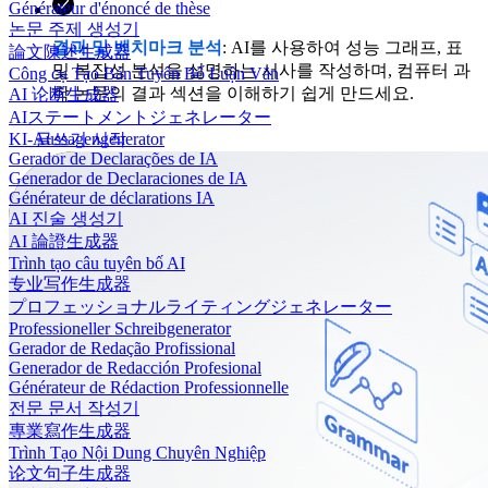
Générateur d'énoncé de thèse
논문 주제 생성기
결과 및 벤치마크 분석
: AI를 사용하여 성능 그래프, 표
論文陳述生成器
및 복잡성 분석을 설명하는 서사를 작성하며, 컴퓨터 과
Công cụ Tạo Bản Tuyên Bố Luận Văn
학 논문의 결과 섹션을 이해하기 쉽게 만드세요.
AI 论断生成器
AIステートメントジェネレーター
글쓰기 시작
KI-Aussagengenerator
Gerador de Declarações de IA
Generador de Declaraciones de IA
Générateur de déclarations IA
AI 진술 생성기
AI 論證生成器
Trình tạo câu tuyên bố AI
专业写作生成器
プロフェッショナルライティングジェネレーター
Professioneller Schreibgenerator
Gerador de Redação Profissional
Generador de Redacción Profesional
Générateur de Rédaction Professionnelle
전문 문서 작성기
專業寫作生成器
Trình Tạo Nội Dung Chuyên Nghiệp
论文句子生成器