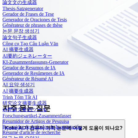
論文文の生成器
Thesis-Satzgenerator
Gerador de Frases de Tese
Generador de Oraciones de Tesis
Générateur de phrases de thèse
논문 문장 생성기
論文句子生成器
Công cụ Tạo Câu Luận Văn
AI 摘要生成器
AI要約ジェネレーター
KI-Zusammenfassungs-Generator
Gerador de Resumos de IA
Generador de Resúmenes de IA
Générateur de Résumé AI
AI 요약 생성기
AI 摘要生成器
Trình Tóm Tắt AI
研究论文摘要生成器
자주 묻는 질문
研究論文要約ツール
Forschungsartikel-Zusammenfasser
Resumidor de Artigos de Pesquisa
Resumidor de Artículos de Investigación
Koke AI가 컴퓨터 과학 논문에 어떻게 도움이 되나요?
Résumé d'article de recherche