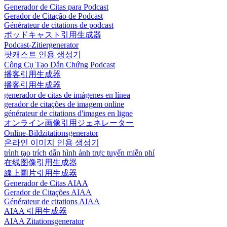
Generador de Citas para Podcast
Gerador de Citação de Podcast
Générateur de citations de podcast
ポッドキャスト引用生成器
Podcast-Zitiergenerator
팟캐스트 인용 생성기
Công Cụ Tạo Dẫn Chứng Podcast
播客引用生成器
播客引用生成器
generador de citas de imágenes en línea
gerador de citações de imagem online
générateur de citations d'images en ligne
オンライン画像引用ジェネレーター
Online-Bildzitationsgenerator
온라인 이미지 인용 생성기
trình tạo trích dẫn hình ảnh trực tuyến miễn phí
在线图像引用生成器
線上圖片引用生成器
Generador de Citas AIAA
Gerador de Citações AIAA
Générateur de citations AIAA
AIAA 引用生成器
AIAA Zitationsgenerator