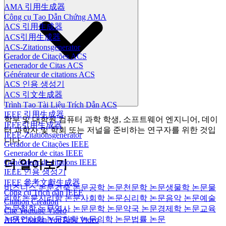
AMA 引用生成器
Công cụ Tạo Dẫn Chứng AMA
ACS 引用生成器
ACS引用生成器
ACS-Zitationsgenerator
Gerador de Citações ACS
Generador de Citas ACS
Générateur de citations ACS
ACS 인용 생성기
ACS 引文生成器
Trình Tạo Tài Liệu Trích Dẫn ACS
IEEE 引用生成器
학부 및 대학원 컴퓨터 과학 학생, 소프트웨어 엔지니어, 데이
IEEE引用生成器
터 과학자 및 학회 또는 저널을 준비하는 연구자를 위한 것입
IEEE-Zitationsgenerator
니다.
Gerador de Citações IEEE
Generador de citas IEEE
Générateur de citations IEEE
더 알아보기
IEEE 인용 생성기
IEEE 參考文獻生成器
비즈니스 논문
건축 논문
공학 논문
천문학 논문
생물학 논문
물
Công cụ Trích dẫn IEEE
리학 논문
지리학 논문
사회학 논문
심리학 논문
음악 논문
예술
Citation Creation
논문
철학 논문
역사 논문
문학 논문
약국 논문
경제학 논문
교육
Cite Youtube Video
논문
언어학 논문
화학 논문
의학 논문
법률 논문
APA Citation YouTube Video