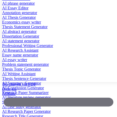
AI phrase generator
AI Essay Editor
Annotation generator
AI Thesis Generator
Economics essay writer
Thesis Statement Generator
AI abstract generator
Dissertation Generator
AI statement generator
Professional Writing Generator
AI Research Assistant
Essay name generator
AI essay writer
Problem statement generator
Thesis Topic Generator
AI Writing Assistant
Thesis Sentence Generator
AI Summary Generator
Trò chuyện với PDF
AI Conclusion Generator
Định giá
Research Paper Summarizer
Affiliate
AI literature review generator
Scientific Paper Summarizer
AI case study generator
AI Research Paper Generator
Research Title Generator