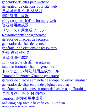
generador de citas para website
générateur de citations pour site web
웹사이트용 인용 생성기
網站引用生成器
công cụ tạo trích dẫn cho trang web
资源引用生成器
リソース引用生成ツール
Ressourcenzitationsgenerator
gerador de citações de recursos
generador de citas de recursos
générateur de citations de ressources
자료 인용 생성기
資源引用生成器
công cụ tạo trích dẫn tài nguyên
turabian footnote citation generator
トゥラビアン脚注引用生成ツール
Turabian Fußnoten-Zitationsgenerator
gerador de citações em nota de rodapé no estilo Turabian
generador de citas en pie de página Turabian
générateur de citations en notes de bas de page Turabian
투라비안 각주 인용 생성기
Turabian 脚注引用生成器
nhà cung cấp trích dẫn chân chú Turabian