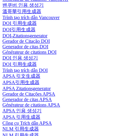
밴쿠버 인용 생성기
溫哥華引用生成器
Trình tạo trích dẫn Vancouver
DOI 引用生成器
DOI引用生成器
DOI-Zitationsgenerator
Gerador de Citação DOI
Generador de citas DOI
Générateur de citations DOI
DOI 인용 생성기
DOI 引用生成器
Trình tạo trích dẫn DOI
APSA 引文生成器
APSA引用生成器
APSA Zitationsgenerator
Gerador de Citações APSA
Generador de citas APSA
Générateur de citations APSA
APSA 인용 생성기
APSA 引用生成器
Công cụ Trích dẫn APSA
NLM 引用生成器
NLM 引用生成器