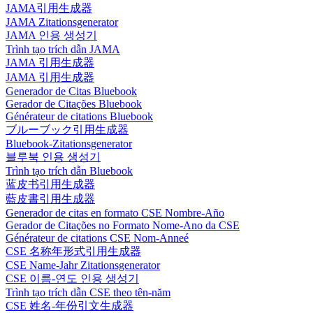
JAMA引用生成器
JAMA Zitationsgenerator
JAMA 인용 생성기
Trình tạo trích dẫn JAMA
JAMA 引用生成器
JAMA 引用生成器
Generador de Citas Bluebook
Gerador de Citações Bluebook
Générateur de citations Bluebook
ブルーブック引用生成器
Bluebook-Zitationsgenerator
블루북 인용 생성기
Trình tạo trích dẫn Bluebook
蓝皮书引用生成器
藍皮書引用生成器
Generador de citas en formato CSE Nombre-Año
Gerador de Citações no Formato Nome-Ano da CSE
Générateur de citations CSE Nom-Anneé
CSE 名称年形式引用生成器
CSE Name-Jahr Zitationsgenerator
CSE 이름-연도 인용 생성기
Trình tạo trích dẫn CSE theo tên-năm
CSE 姓名-年份引文生成器