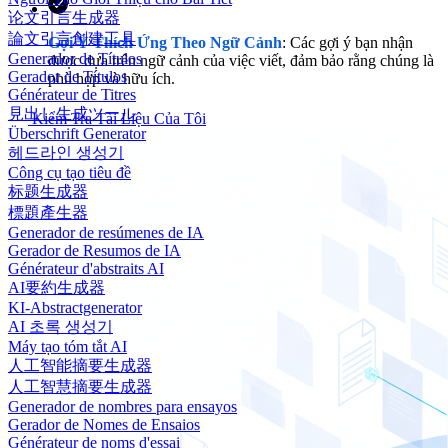
论文引言生成器
論文引言創建工具
Gợi Ý Thích Ứng Theo Ngữ Cảnh
: Các gợi ý bạn nhận
Generador de Títulos
được dựa trên ngữ cảnh của việc viết, đảm bảo rằng chúng là
Gerador de Títulos
phù hợp và hữu ích.
Générateur de Titres
見出し生成ツール
Kiểm Tra Tài Liệu Của Tôi
Überschrift Generator
헤드라인 생성기
Công cụ tạo tiêu đề
标题生成器
標題產生器
Generador de resúmenes de IA
Gerador de Resumos de IA
Générateur d'abstraits AI
AI要約生成器
KI-Abstractgenerator
AI 초록 생성기
Máy tạo tóm tắt AI
人工智能摘要生成器
人工智慧摘要生成器
Generador de nombres para ensayos
Gerador de Nomes de Ensaios
Générateur de noms d'essai