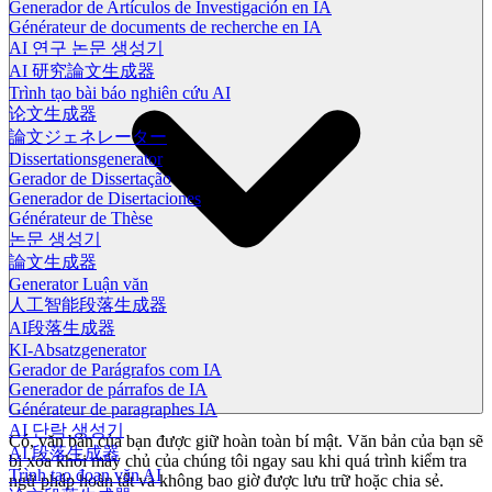
Generador de Artículos de Investigación en IA
Générateur de documents de recherche en IA
AI 연구 논문 생성기
AI 研究論文生成器
Trình tạo bài báo nghiên cứu AI
论文生成器
論文ジェネレーター
Dissertationsgenerator
Gerador de Dissertação
Generador de Disertaciones
Générateur de Thèse
논문 생성기
論文生成器
Generator Luận văn
人工智能段落生成器
AI段落生成器
KI-Absatzgenerator
Gerador de Parágrafos com IA
Generador de párrafos de IA
Générateur de paragraphes IA
AI 단락 생성기
Có, văn bản của bạn được giữ hoàn toàn bí mật. Văn bản của bạn sẽ
AI 段落生成器
bị xóa khỏi máy chủ của chúng tôi ngay sau khi quá trình kiểm tra
Trình tạo đoạn văn AI
ngữ pháp hoàn tất và không bao giờ được lưu trữ hoặc chia sẻ.