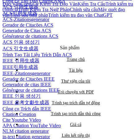
Công cụ Tạo Dẫn Chứng AMA
Đạo Văn
Công Cụ Kiểm Tra Đạo Văn
Kiểm Tra Câu
Trình kiểm tra
ACS 引用生成器
chính tả
Trình Kiểm Tra Ngữ Pháp
Chỉnh sửa câu
Máy quét đạo
ACS引用生成器
văn
Trình sửa ngữ pháp
Trình kiểm tra đạo văn ChatGPT
ACS-Zitationsgenerator
Gerador de Citações ACS
Generador de Citas ACS
Générateur de citations ACS
ACS 인용 생성기
Sản phẩm
ACS 引文生成器
Trình Tạo Tài Liệu Trích Dẫn ACS
Trang chủ
IEEE 引用生成器
IEEE引用生成器
Tài liệu
IEEE-Zitationsgenerator
Gerador de Citações IEEE
Thư viện của tôi
Generador de citas IEEE
Générateur de citations IEEE
Trò chuyện với PDF
IEEE 인용 생성기
IEEE 參考文獻生成器
Trình tạo trích dẫn tự động
Công cụ Trích dẫn IEEE
Trình tạo trích dẫn thủ công
Citation Creation
Cite Youtube Video
Giá cả
APA Citation YouTube Video
NLM citation generator
Liên kết tiếp thị
in-text citation generator