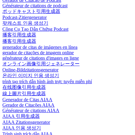
Gerador de Citação de Podcast
Générateur de citations de podcast
ポッドキャスト引用生成器
Podcast-Zitiergenerator
팟캐스트 인용 생성기
Công Cụ Tạo Dẫn Chứng Podcast
播客引用生成器
播客引用生成器
generador de citas de imágenes en línea
gerador de citações de imagem online
générateur de citations d'images en ligne
オンライン画像引用ジェネレーター
Online-Bildzitationsgenerator
온라인 이미지 인용 생성기
trình tạo trích dẫn hình ảnh trực tuyến miễn phí
在线图像引用生成器
線上圖片引用生成器
Generador de Citas AIAA
Gerador de Citações AIAA
Générateur de citations AIAA
AIAA 引用生成器
AIAA Zitationsgenerator
AIAA 인용 생성기
Trình sinh trích dẫn AIAA