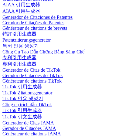
AIAA 引用生成器
AIAA 引用生成器
Generador de Citaciones de Patentes
Gerador de Citações de Patentes
Générateur de citations de brevets
特許引用生成器
Patentzitierungsgenerator
특허 인용 생성기
Công Cụ Tạo Dẫn Chứng Bằng Sáng Chế
专利引用生成器
專利引用生成器
Generador de Citas de TikTok
Gerador de Citações do TikTok
Générateur de citations TikTok
TikTok 引用生成器
TikTok Zitationsgenerator
TikTok 인용 생성기
Công cụ trích dẫn TikTok
TikTok 引用生成器
TikTok 引文生成器
Generador de Citas JAMA
Gerador de Citações JAMA
Générateur de citations JAMA