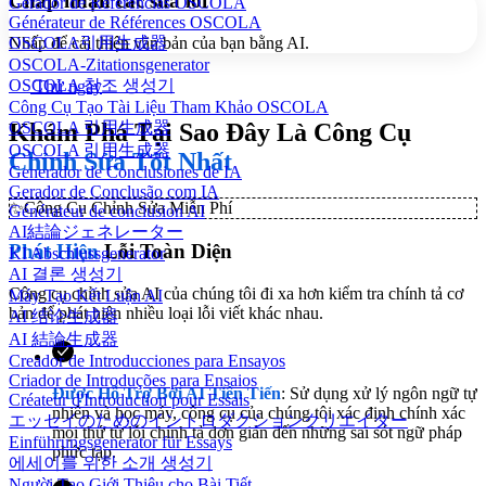
Chấp nhận các sửa lỗi
Gerador de Referências OSCOLA
Générateur de Références OSCOLA
Nhấp để cải thiện văn bản của bạn bằng AI.
OSCOLA引用生成器
OSCOLA-Zitationsgenerator
OSCOLA 참조 생성기
Thử ngay
Công Cụ Tạo Tài Liệu Tham Khảo OSCOLA
Khám Phá Tại Sao Đây Là Công Cụ
OSCOLA 引用生成器
OSCOLA 引用生成器
Chỉnh Sửa Tốt Nhất
Generador de Conclusiones de IA
Gerador de Conclusão com IA
✨
Công Cụ Chỉnh Sửa Miễn Phí
Générateur de conclusion AI
AI結論ジェネレーター
Phát Hiện
Lỗi Toàn Diện
KI Abschlussgenerator
AI 결론 생성기
Công cụ chỉnh sửa AI của chúng tôi đi xa hơn kiểm tra chính tả cơ
Máy Tạo Kết Luận AI
bản để phát hiện nhiều loại lỗi viết khác nhau.
AI 结论生成器
AI 結論生成器
Creador de Introducciones para Ensayos
Criador de Introduções para Ensaios
Được Hỗ Trợ Bởi AI Tiên Tiến
: Sử dụng xử lý ngôn ngữ tự
Créateur d'Introduction pour Essais
nhiên và học máy, công cụ của chúng tôi xác định chính xác
エッセイのためのイントロダクションクリエイター
mọi thứ từ lỗi chính tả đơn giản đến những sai sót ngữ pháp
Einführungsgenerator für Essays
phức tạp.
에세이를 위한 소개 생성기
Người Tạo Giới Thiệu cho Bài Tiết