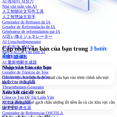
AI 에세이 작성기
Nhà văn luận văn AI
人工智能论文写作工具
人工智慧論文寫手
Generador de Refraseo de IA
Gerador de Reformulação de IA
Générateur de reformulation par IA
AI言い換えジェネレーター
AI Umschreibgenerator
AI 리워드 생성기
Cập nhật văn bản của bạn trong
3 bước
Máy Tạo Lại Văn Bản AI
đơn giản
AI重写生成器
AI 重新措辭生成器
Nhập văn bản của bạn
Generador de Temas de Tesis
Gerador de Tópicos de Tese
Générateur de sujets de thèse
Dán tài liệu, bài luận hoặc email của bạn vào trình chỉnh sửa trực
論文テーマ生成器
tuyến của chúng tôi.
Thesenthemen-Generator
Xem xét các đề xuất
논문 주제 생성기
Công cụ Tạo Đề Tài Luận Văn
论文主题生成器
AI của chúng tôi sẽ gạch chân những lỗi tiềm ẩn và các khu vực cần
cải thiện.
論文主題產生器
Generador de Referencias OSCOLA