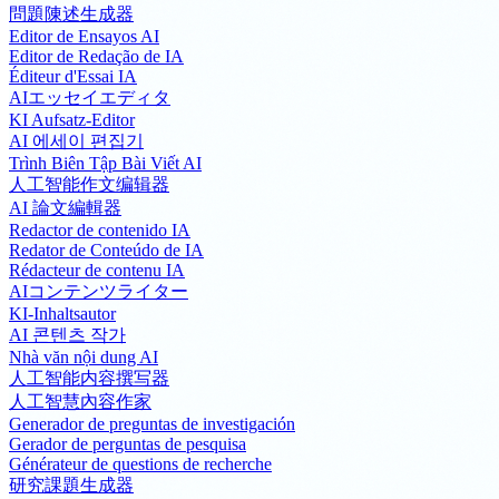
問題陳述生成器
Editor de Ensayos AI
Editor de Redação de IA
Éditeur d'Essai IA
AIエッセイエディタ
KI Aufsatz-Editor
AI 에세이 편집기
Trình Biên Tập Bài Viết AI
人工智能作文编辑器
AI 論文編輯器
Redactor de contenido IA
Redator de Conteúdo de IA
Rédacteur de contenu IA
AIコンテンツライター
KI-Inhaltsautor
AI 콘텐츠 작가
Nhà văn nội dung AI
人工智能内容撰写器
人工智慧內容作家
Generador de preguntas de investigación
Gerador de perguntas de pesquisa
Générateur de questions de recherche
研究課題生成器