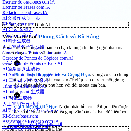
Escritor de oraciones con IA
Escritor de Frases com IA
Rédacteur de phrases IA
AI文書作成ツール
KI Satzgenerator
✨
Công Cụ Hiệu Đính AI
AI 문장 작성기
Công cụ viết câu AI
Viết Mạch Lạc
Phong Cách và Rõ Ràng
AI句子生成器
人工智慧句子生成器
Hãy đảm bảo rằng văn bản của bạn không chỉ đúng ngữ pháp mà
Generador de Puntos Clave con IA
còn rõ ràng, súc tích và thu hút.
Gerador de Pontos de Tópicos com AI
Générateur de Points de Faits AI
AI箇条書き生成器
Phân Tích Phong Cách và Giọng Điệu
: Công cụ của chúng
AI Aufzählungspunktgenerator
tôi phân tích văn bản của bạn để giúp bạn duy trì một giọng
AI 글머리 기호 생성기
điệu đồng nhất và phù hợp với đối tượng của bạn.
Trình tạo điểm bullet AI
AI bullet point 生成器
AI 簡報生成器
人工智能写作助手
Cải Thiện Độ Dễ Đọc
: Nhận phản hồi có thể thực hiện được
AIライティングアシスタント
để cải thiện cấu trúc câu và giúp văn bản của bạn dễ hiểu hơn.
KI-Schreibassistent
Assistente de Redação com IA
Cải Thiện Văn Bản Của Tôi
Asistente de Escritura AI
✨
Công Cụ Hiệu Đính Dễ Dàng