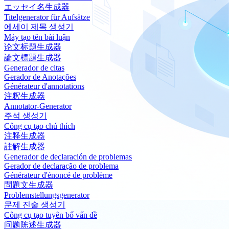
エッセイ名生成器
Titelgenerator für Aufsätze
에세이 제목 생성기
Máy tạo tên bài luận
论文标题生成器
論文標題生成器
Generador de citas
Gerador de Anotações
Générateur d'annotations
注釈生成器
Annotator-Generator
주석 생성기
Công cụ tạo chú thích
注释生成器
註解生成器
Generador de declaración de problemas
Gerador de declaração de problema
Générateur d'énoncé de problème
問題文生成器
Problemstellungsgenerator
문제 진술 생성기
Công cụ tạo tuyên bố vấn đề
问题陈述生成器