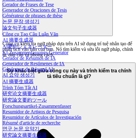
Gerador de Frases de Tese
Generador de Oraciones de Tesis
Générateur de phrases de thèse
논문 문장 생성기
論文句子生成器
Công cụ Tạo Câu Luận Văn
AI 摘要生成器
Công cụ kiểm tra ngữ pháp dựa trên AI sử dụng trí tuệ nhân tạo để
AI要約ジェネレーター
phân tích văn bản của bạn. Nó tìm kiếm và sửa lỗi ngữ pháp, chính
KI-Zusammenfassungs-Generator
tả, dấu câu và phong cách.
Gerador de Resumos de IA
Generador de Resúmenes de IA
Générateur de Résumé AI
Sự khác biệt giữa công cụ này và trình kiểm tra chính
AI 요약 생성기
tả tiêu chuẩn là gì?
AI 摘要生成器
Trình Tóm Tắt AI
研究论文摘要生成器
研究論文要約ツール
Forschungsartikel-Zusammenfasser
Resumidor de Artigos de Pesquisa
Resumidor de Artículos de Investigación
Résumé d'article de recherche
연구 논문 요약기
研究論文摘要生成器