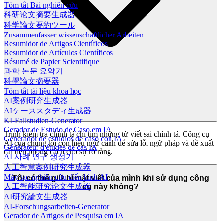
Tóm tắt Bài nghiên cứu
科研论文摘要生成器
科学論文要約ツール
Zusammenfasser wissenschaftlicher Arbeiten
Resumidor de Artigos Científicos
Resumidor de Artículos Científicos
Résumé de Papier Scientifique
과학 논문 요약기
科學論文摘要器
Tóm tắt tài liệu khoa học
AI案例研究生成器
AIケーススタディ生成器
KI-Fallstudien-Generator
Gerador de Estudo de Caso em IA
Trình kiểm tra chính tả chỉ tìm những từ viết sai chính tả. Công cụ
Generador de estudios de caso con IA
AI của chúng tôi còn hiểu ngữ cảnh để sửa lỗi ngữ pháp và đề xuất
Générateur d'études de cas IA
cải tiến phong cách cho sự rõ ràng.
AI 사례 연구 생성기
人工智慧案例研究生成器
Máy tạo nghiên cứu điển hình AI
Tôi có thể giữ bí mật viết của mình khi sử dụng công
人工智能研究论文生成器
cụ này không?
AI研究論文生成器
AI-Forschungsarbeiten-Generator
Gerador de Artigos de Pesquisa em IA