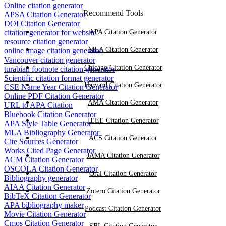
Online citation generator
Recommend Tools
APSA Citation Generator
DOI Citation Generator
citation generator for website
APA Citation Generator
resource citation generator
MLA Citation Generator
online image citation generator
Vancouver citation generator
Chicago Citation Generator
turabian footnote citation generator
Scientific citation format generator
Harvard Citation Generator
CSE Name Year Citation Generator
Online PDF Citation Generator
AMA Citation Generator
URL to APA Citation
Bluebook Citation Generator
IEEE Citation Generator
APA Style Table Generator
MLA Bibliography Generator
ACS Citation Generator
Cite Sources Generator
Works Cited Page Generator
JAMA Citation Generator
ACM Citation Generator
OSCOLA Citation Generator
Oral Citation Generator
Bibliography generator
AIAA Citation Generator
Zotero Citation Generator
BibTeX Citation Generator
APA bibliography maker
Podcast Citation Generator
Movie Citation Generator
Cmos Citation Generator