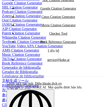
SBL Citation Generator
Google Citation Generator
SBL Citation Generator
Google Citation Generator
Podcast Citation Generator
Zotero Citation Generator
Cmos Citation Generator
Oral Citation Generator
JAMA Citation Generator
Movie Citation Generator
AIP Citation Generator
Patent Citation Generator
Checker Tool
Wikipedia Citation Generator
Textbook Citation Generator
Book Reference Generator
YouTube Video APA Citation Generator
AMS Citation Generator
Liên hệ
Music Citation Generator
TikTok Citation Generator
service@koke.ai
Book Reference Generator
Generador de bibliografía
Gerador de Bibliografia
Générateur de bibliographie
文献生成ツール
Chính sách bảo mật
,
Điều khoản dịch vụ
Bibliographie-Generator
Copyright © 2026 KOKE AI. Mọi quyền được bảo lưu.
참고 문헌 생성기
参考文献生成器
參考書目生成器
Công cụ tạo danh mục tài liệu