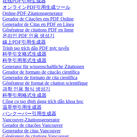
在线PDF引用生成器
オンラインPDF引用生成ツール
Online-PDF-Zitationsgenerator
Gerador de Citações em PDF Online
Generador de Citas en PDF en Línea
Générateur de citations PDF en ligne
온라인 PDF 인용 생성기
線上PDF引用生成器
Trình tạo trích dẫn PDF trực tuyến
科学引文格式生成器
科学引用形式生成器
Generator für wissenschaftliche Zitationen
Gerador de formato de citação científica
Generador de formato de cita científica
Générateur de format de citation scientifique
과학 인용 형식 생성기
科學引用格式生成器
Công cụ tạo định dạng trích dẫn khoa học
温哥华引用生成器
バンクーバー引用生成器
Vancouver-Zitationsgenerator
Gerador de citações Vancouver
Generador de citas Vancouver
Générateur de citations Vancouver