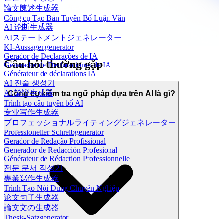
論文陳述生成器
Công cụ Tạo Bản Tuyên Bố Luận Văn
AI 论断生成器
AIステートメントジェネレーター
KI-Aussagengenerator
Gerador de Declarações de IA
Câu hỏi thường gặp
Generador de Declaraciones de IA
Générateur de déclarations IA
AI 진술 생성기
AI 論證生成器
Công cụ kiểm tra ngữ pháp dựa trên AI là gì?
Trình tạo câu tuyên bố AI
专业写作生成器
プロフェッショナルライティングジェネレーター
Professioneller Schreibgenerator
Gerador de Redação Profissional
Generador de Redacción Profesional
Générateur de Rédaction Professionnelle
전문 문서 작성기
專業寫作生成器
Trình Tạo Nội Dung Chuyên Nghiệp
论文句子生成器
論文文の生成器
Thesis-Satzgenerator