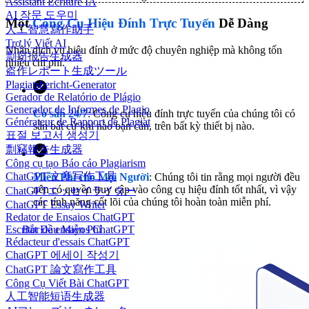
Assistant Écriture IA
AI 작문 도우미
Một
Công Cụ Hiệu Đính Trực Tuyến
Dễ Dàng
人工智慧寫作助手
Trợ lý Viết AI
Nhận dịch vụ hiệu đính ở mức độ chuyên nghiệp mà không tốn
剽窃报告生成器
nhiều chi phí.
盗作レポート生成ツール
Plagiatsbericht-Generator
Gerador de Relatório de Plágio
Generador de Informes de Plagio
Có sẵn 24/7
: Công cụ hiệu đính trực tuyến của chúng tôi có
Générateur de Rapport de Plagiat
sẵn bất cứ khi nào bạn cần, trên bất kỳ thiết bị nào.
표절 보고서 생성기
剽竊報告生成器
Công cụ tạo Báo cáo Plagiarism
ChatGPT 文章写作工具
Miễn Phí cho Mọi Người
: Chúng tôi tin rằng mọi người đều
nên có quyền truy cập vào công cụ hiệu đính tốt nhất, vì vậy
ChatGPTエッセイライター
các tính năng cốt lõi của chúng tôi hoàn toàn miễn phí.
ChatGPT Essay Writer
Redator de Ensaios ChatGPT
Bắt Đầu Miễn Phí
Escritor de ensayos ChatGPT
Rédacteur d'essais ChatGPT
ChatGPT 에세이 작성기
ChatGPT 論文寫作工具
Công Cụ Viết Bài ChatGPT
人工智能短语生成器