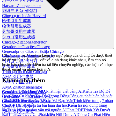
ハーバード引用生成器
Harvard-Zitiergenerator
하버드 인용 생성기
Công cụ trích dẫn Harvard
哈佛引用生成器
哈佛引用生成器
芝加哥引用生成器
シカゴ引用生成器
Chicago-Zitationsgenerator
Gerador de Citações Chicago
Generador de Citas en Estilo Chicago
Chắc chắn rồi. Công cụ kiểm tra ngữ pháp của chúng tôi được thiết
Générateur de citations Chicago
kế để xử lý nhiều kiểu viết và định dạng khác nhau, làm cho nó
시카고 인용 생성기
hoàn hảo cho việc kiểm tra tài liệu chuyên nghiệp, các luận văn học
芝加哥引用生成器
thuật, email và nhiều hơn nữa.
Trình tạo trích dẫn Chicago
AMA 引用生成器
Khám phá thêm
AMA引用生成器
AMA Zitationsgenerator
Kiểm Tra Định Dạng APA
Phát hiện viết bằng AI
Kiểm Tra Độ Dễ
Gerador de Citações AMA
Đọc
Công Cụ Kiểm Tra Độ Tương Đồng
Công cụ phát hiện bài viết
Generador de Citaciones AMA
ChatGPT
Kiểm Tra Ngữ Pháp Và Đạo Văn
Trình kiểm tra ngữ pháp
Générateur de citations AMA
ChatGPT
Trình kiểm tra bài luận đại học
Kiểm tra nội dung trùng
AMA 인용 생성기
lặp
Trình kiểm tra đạo văn mã nguồn AI
Chat PDF
Trình Xét Duyệt
AMA 引用生成器
Bài Luận AI
Công Cụ Phát Hiện Nội Dung AI
Công Cụ Phát Hiện