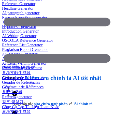
Reference Generator
Headline Generator
AI paragraph generator
Research question generator
Thesis paragraph generator
Hypothesis generator
Introduction Generator
AI Writing Generator
OSCOLA Reference Generator
Reference List Generator
Plagiarism Report Generator
AI Reword Generator
AI Bullet Point Generator
AI Legal Writing Generator
Đăng nhập
Đăng ký
Shorten Essay Generator
参考文献生成器
Công cụ
Kiểm tra chính tả AI tốt nhất
Generador de Referencias
Gerador de Referências
Générateur de Références
参照生成器
Referenzgenerator
참조 생성기
Ngay lập tức
sửa chữa ngữ pháp
và
lỗi chính tả
.
Công Cụ Tạo Tài Liệu Tham Khảo
參考文獻生成器