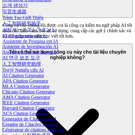
소개 생성기
引言生成器
Trình Tạo Giới Thiệu
人工智能研究助手
Công cụ của chúng tôi được coi là công cụ kiểm tra ngữ pháp AI tốt
AIリサーチアシスタント
nhất cho sinh viên. Nó dễ sử dụng, cung cấp các gợi ý chính xác và
KI-Forschungsassistent
có thể giúp sinh viên học viết tốt hơn.
Assistente de Pesquisa em IA
Asistente de Investigación AI
Tôi có thể sử dụng công cụ này cho tài liệu chuyên
Assistant de recherche en IA
nghiệp không?
AI 연구 보조 도구
人工智慧研究助理
Trợ lý Nghiên cứu AI
AI Citation Generator
APA Citation Generator
MLA Citation Generator
Chicago Citation Generator
AMA Citation Generator
IEEE Citation Generator
Harvard Citation Generator
ACS Citation Generator
Generador de Citas Harvard
Gerador de Citações Harvard
Générateur de citations Harvard