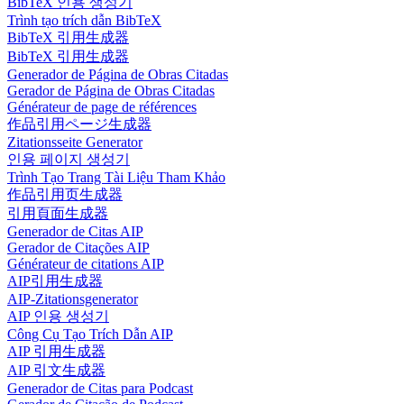
BibTeX 인용 생성기
Trình tạo trích dẫn BibTeX
BibTeX 引用生成器
BibTeX 引用生成器
Generador de Página de Obras Citadas
Gerador de Página de Obras Citadas
Générateur de page de références
作品引用ページ生成器
Zitationsseite Generator
인용 페이지 생성기
Trình Tạo Trang Tài Liệu Tham Khảo
作品引用页生成器
引用頁面生成器
Generador de Citas AIP
Gerador de Citações AIP
Générateur de citations AIP
AIP引用生成器
AIP-Zitationsgenerator
AIP 인용 생성기
Công Cụ Tạo Trích Dẫn AIP
AIP 引用生成器
AIP 引文生成器
Generador de Citas para Podcast