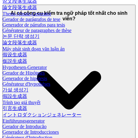
论文段落生成器
論文段落生成器
Ai có công cụ kiểm tra ngữ pháp tốt nhất cho sinh
Thesis-Absatz-Generator
viên?
Gerador de parágrafos de tese
Generador de párrafos para tesis
Générateur de paragraphes de thèse
논문 단락 생성기
論文段落生成器
Máy phát sinh đoạn văn luận án
假设生成器
仮説生成器
Hypothesen-Generator
Gerador de Hipóteses
Generador de hipótesis
Générateur d'hypothèses
가설 생성기
假設生成器
Trình tạo giả thuyết
引言生成器
イントロダクションジェネレーター
Einführungsgenerator
Gerador de Introdução
Generador de Introducciones
Générateur d'Introduction