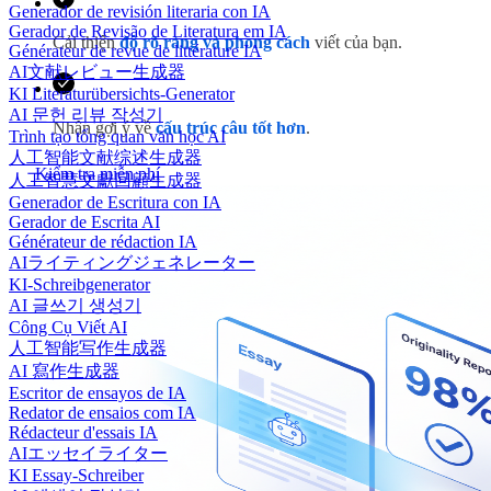
Generador de revisión literaria con IA
Gerador de Revisão de Literatura em IA
Cải thiện
độ rõ ràng
và phong cách
viết của bạn.
Générateur de revue de littérature IA
AI文献レビュー生成器
KI Literaturübersichts-Generator
AI 문헌 리뷰 작성기
Nhận gợi ý về
cấu trúc câu tốt hơn
.
Trình tạo tổng quan văn học AI
人工智能文献综述生成器
Kiểm tra miễn phí
人工智慧文獻回顧生成器
Generador de Escritura con IA
Gerador de Escrita AI
Générateur de rédaction IA
AIライティングジェネレーター
KI-Schreibgenerator
AI 글쓰기 생성기
Công Cụ Viết AI
人工智能写作生成器
AI 寫作生成器
Escritor de ensayos de IA
Redator de ensaios com IA
Rédacteur d'essais IA
AIエッセイライター
KI Essay-Schreiber