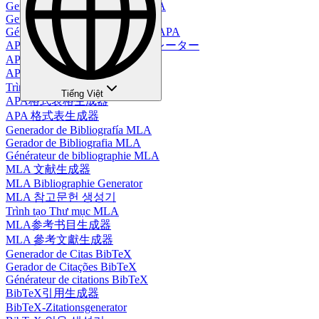
Generador de Tablas en Estilo APA
Gerador de Tabelas no Estilo APA
Générateur de tableaux au format APA
APAスタイルテーブルジェネレーター
APA-Tabellengenerator
APA 스타일 테이블 생성기
Trình Tạo Bảng Định Dạng APA
Tiếng Việt
APA格式表格生成器
APA 格式表生成器
Generador de Bibliografía MLA
Gerador de Bibliografia MLA
Générateur de bibliographie MLA
MLA 文献生成器
MLA Bibliographie Generator
MLA 참고문헌 생성기
Trình tạo Thư mục MLA
MLA参考书目生成器
MLA 參考文獻生成器
Generador de Citas BibTeX
Gerador de Citações BibTeX
Générateur de citations BibTeX
BibTeX引用生成器
BibTeX-Zitationsgenerator