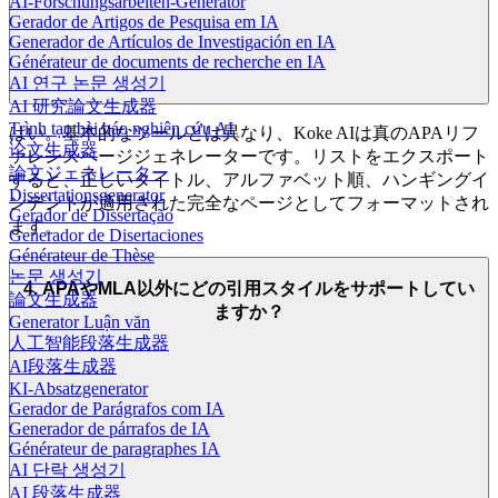
AI-Forschungsarbeiten-Generator
Gerador de Artigos de Pesquisa em IA
Generador de Artículos de Investigación en IA
Générateur de documents de recherche en IA
AI 연구 논문 생성기
AI 研究論文生成器
Trình tạo bài báo nghiên cứu AI
はい。基本的なツールとは異なり、Koke AIは真のAPAリフ
论文生成器
ァレンスページジェネレーターです。リストをエクスポート
論文ジェネレーター
すると、正しいタイトル、アルファベット順、ハンギングイ
Dissertationsgenerator
ンデントが適用された完全なページとしてフォーマットされ
Gerador de Dissertação
ます。
Generador de Disertaciones
Générateur de Thèse
논문 생성기
4. APAやMLA以外にどの引用スタイルをサポートしてい
論文生成器
ますか？
Generator Luận văn
人工智能段落生成器
AI段落生成器
KI-Absatzgenerator
Gerador de Parágrafos com IA
Generador de párrafos de IA
Générateur de paragraphes IA
AI 단락 생성기
AI 段落生成器