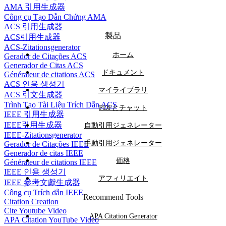
AMA 引用生成器
Công cụ Tạo Dẫn Chứng AMA
ACS 引用生成器
製品
ACS引用生成器
ACS-Zitationsgenerator
ホーム
Gerador de Citações ACS
Generador de Citas ACS
ドキュメント
Générateur de citations ACS
ACS 인용 생성기
マイライブラリ
ACS 引文生成器
Trình Tạo Tài Liệu Trích Dẫn ACS
PDFとチャット
IEEE 引用生成器
IEEE引用生成器
自動引用ジェネレーター
IEEE-Zitationsgenerator
手動引用ジェネレーター
Gerador de Citações IEEE
Generador de citas IEEE
価格
Générateur de citations IEEE
IEEE 인용 생성기
アフィリエイト
IEEE 參考文獻生成器
Công cụ Trích dẫn IEEE
Recommend Tools
Citation Creation
Cite Youtube Video
APA Citation Generator
APA Citation YouTube Video