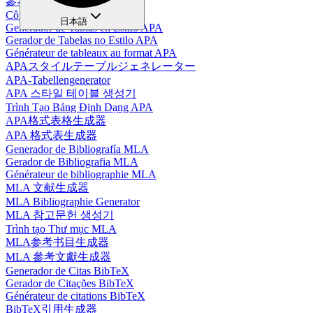
參考書目生成器
Công cụ tạo danh mục tài liệu
日本語
Generador de Tablas en Estilo APA
Gerador de Tabelas no Estilo APA
Générateur de tableaux au format APA
APAスタイルテーブルジェネレーター
APA-Tabellengenerator
APA 스타일 테이블 생성기
Trình Tạo Bảng Định Dạng APA
APA格式表格生成器
APA 格式表生成器
Generador de Bibliografía MLA
Gerador de Bibliografia MLA
Générateur de bibliographie MLA
MLA 文献生成器
MLA Bibliographie Generator
MLA 참고문헌 생성기
Trình tạo Thư mục MLA
MLA参考书目生成器
MLA 參考文獻生成器
Generador de Citas BibTeX
Gerador de Citações BibTeX
Générateur de citations BibTeX
BibTeX引用生成器