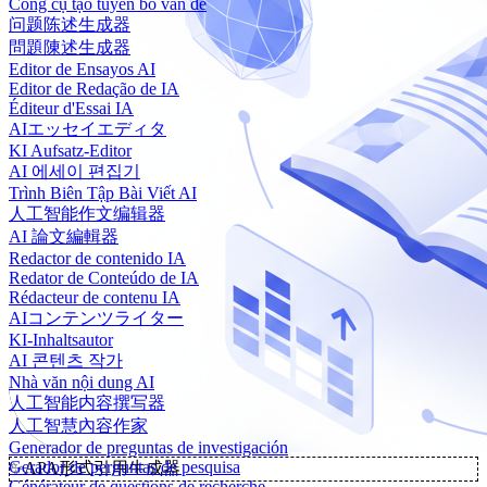
Công cụ tạo tuyên bố vấn đề
问题陈述生成器
問題陳述生成器
Editor de Ensayos AI
Editor de Redação de IA
Éditeur d'Essai IA
AIエッセイエディタ
KI Aufsatz-Editor
AI 에세이 편집기
Trình Biên Tập Bài Viết AI
人工智能作文编辑器
AI 論文編輯器
Redactor de contenido IA
Redator de Conteúdo de IA
Rédacteur de contenu IA
AIコンテンツライター
KI-Inhaltsautor
AI 콘텐츠 작가
Nhà văn nội dung AI
人工智能内容撰写器
人工智慧內容作家
Generador de preguntas de investigación
Gerador de perguntas de pesquisa
✨
APA形式引用生成器
Générateur de questions de recherche