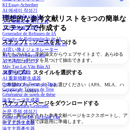
KI Essay-Schreiber
AI 에세이 작성기
Nhà văn luận văn AI
理想的な参考文献リストを3つの簡単な
人工智能论文写作工具
ステップで作成する
人工智慧論文寫手
Generador de Refraseo de IA
Gerador de Reformulação de IA
ステップ1：ソースを見つける
Générateur de reformulation par IA
AI言い換えジェネレーター
私たちのAIは、学術論文からウェブサイトまで、あらゆる
AI Umschreibgenerator
ソースからデータを見つけて抽出できます。
AI 리워드 생성기
Máy Tạo Lại Văn Bản AI
ステップ2：スタイルを選択する
AI重写生成器
AI 重新措辭生成器
Generador de Temas de Tesis
ご希望のフォーマットをお選びください（APA、MLA、ハ
Gerador de Tópicos de Tese
ーバード、AMA）。
Générateur de sujets de thèse
論文テーマ生成器
ステップ3：ページをダウンロードする
Thesenthemen-Generator
논문 주제 생성기
完璧に書式設定された参考文献ページをエクスポートし、ア
Công cụ Tạo Đề Tài Luận Văn
ルファベット順で課題用に準備します。
论文主题生成器
論文主題產生器