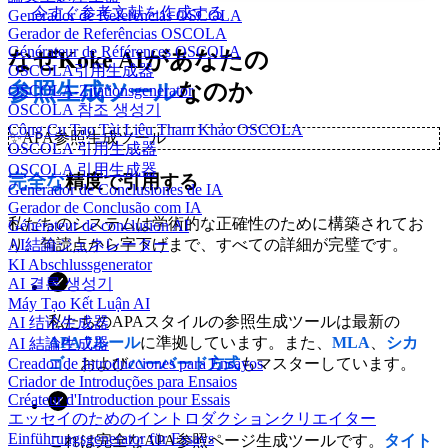
今すぐ参考文献を作成する
Generador de Referencias OSCOLA
Gerador de Referências OSCOLA
Générateur de Références OSCOLA
なぜKoke AIがあなたの
OSCOLA引用生成器
参照生成ツール
なのか
OSCOLA-Zitationsgenerator
OSCOLA 참조 생성기
Công Cụ Tạo Tài Liệu Tham Khảo OSCOLA
✨
APA参照生成ツール
OSCOLA 引用生成器
OSCOLA 引用生成器
完全な
精度で引用する
Generador de Conclusiones de IA
Gerador de Conclusão com IA
私たちのシステムは学術的な正確性のために構築されてお
Générateur de conclusion AI
り、句読点から字下げまで、すべての詳細が完璧です。
AI結論ジェネレーター
KI Abschlussgenerator
AI 결론 생성기
Máy Tạo Kết Luận AI
私たちのAPAスタイルの参照生成ツールは最新の
AI 结论生成器
APA 7ルール
に準拠しています。また、
MLA
、
シカ
AI 結論生成器
ゴ
、および
ハーバード方式
もマスターしています。
Creador de Introducciones para Ensayos
Criador de Introduções para Ensaios
Créateur d'Introduction pour Essais
エッセイのためのイントロダクションクリエイター
Einführungsgenerator für Essays
これは完全なAPA参照ページ生成ツールです。
タイト