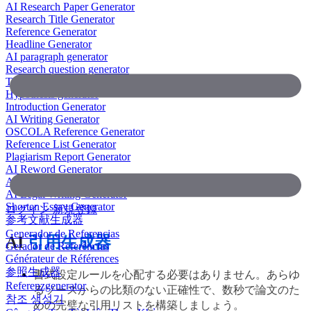
AI Research Paper Generator
Research Title Generator
Reference Generator
Headline Generator
AI paragraph generator
Research question generator
Thesis paragraph generator
Hypothesis generator
Introduction Generator
AI Writing Generator
OSCOLA Reference Generator
Reference List Generator
Plagiarism Report Generator
AI Reword Generator
AI Bullet Point Generator
AI Legal Writing Generator
Shorten Essay Generator
ログイン
新規登録
参考文献生成器
Generador de Referencias
AI
引用生成器
Gerador de Referências
Générateur de Références
参照生成器
書式設定ルールを心配する必要はありません。あらゆ
Referenzgenerator
るソースからの比類のない正確性で、数秒で論文のた
참조 생성기
めの完璧な引用リストを構築しましょう。