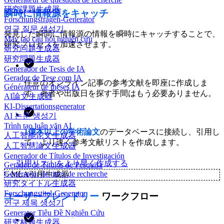
研究課題生成器
瞬時に情報源をキャッチ
Forschungsfragen-Generator
연구 질문 생성기
発見した瞬間に情報源の情報を瞬時にキャッチすることで、
Máy tạo câu hỏi nghiên cứu
研究プロセスを加速させます。
研究问题生成器
研究問題生成器
Generador de Tesis de IA
Gerador de Tese com IA
任意のオンライン記事の参考文献を即座に作成しま
Générateur de thèses IA
す。著者や出版日を探す手間はもう必要ありません。
AI論文生成器
KI-Dissertationsgenerator
AI 논문 생성기
Trình tạo luận văn AI
1億本以上の学術論文
のデータベースに接続し、引用し
人工智能论文生成器
て、より速く参考文献リストを作成します。
人工智慧論文生成器
Generador de Títulos de Investigación
引用リストをより早く作成する
Gerador de Títulos de Pesquisa
Générateur de titres de recherche
✨
MLA引用生成器
研究タイトル生成器
Forschungstitel-Generator
ユーザーフレンドリー
ワークフロー
연구 제목 생성기
Generator Tiêu Đề Nghiên Cứu
研究标题生成器