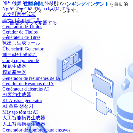
에세이를 위한 소개 생성기
ル
、
二重行間
、および
ハンギングインデント
を自動的
Người Tạo Giới Thiệu cho Bài Tiết
に正しくフォーマットします。
论文引言生成器
論文引言創建工具
自信を持って参照する
Generador de Títulos
Gerador de Títulos
Générateur de Titres
見出し生成ツール
Überschrift Generator
헤드라인 생성기
Công cụ tạo tiêu đề
标题生成器
標題產生器
Generador de resúmenes de IA
Gerador de Resumos de IA
Générateur d'abstraits AI
AI要約生成器
KI-Abstractgenerator
AI 초록 생성기
Máy tạo tóm tắt AI
人工智能摘要生成器
人工智慧摘要生成器
Generador de nombres para ensayos