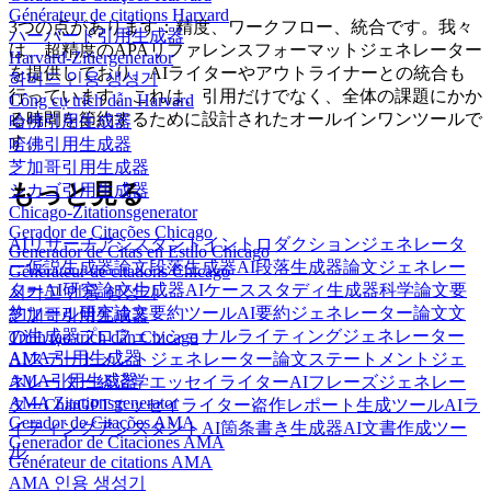
Générateur de citations Harvard
3つの点があります：精度、ワークフロー、統合です。我々
ハーバード引用生成器
は、超精度のAPAリファレンスフォーマットジェネレーター
Harvard-Zitiergenerator
を提供しており、AIライターやアウトライナーとの統合も
하버드 인용 생성기
行っています。これは、引用だけでなく、全体の課題にかか
Công cụ trích dẫn Harvard
る時間を節約するために設計されたオールインワンツールで
哈佛引用生成器
す。
哈佛引用生成器
芝加哥引用生成器
もっと見る
シカゴ引用生成器
Chicago-Zitationsgenerator
Gerador de Citações Chicago
AIリサーチアシスタント
イントロダクションジェネレータ
Generador de Citas en Estilo Chicago
ー
仮説生成器
論文段落生成器
AI段落生成器
論文ジェネレー
Générateur de citations Chicago
ター
AI研究論文生成器
AIケーススタディ生成器
科学論文要
시카고 인용 생성기
約ツール
研究論文要約ツール
AI要約ジェネレーター
論文文
芝加哥引用生成器
の生成器
プロフェッショナルライティングジェネレーター
Trình tạo trích dẫn Chicago
AMA 引用生成器
AIステートメントジェネレーター
論文ステートメントジェ
AMA引用生成器
ネレーター
経済学エッセイライター
AIフレーズジェネレー
AMA Zitationsgenerator
ター
ChatGPTエッセイライター
盗作レポート生成ツール
AIラ
Gerador de Citações AMA
イティングアシスタント
AI箇条書き生成器
AI文書作成ツー
Generador de Citaciones AMA
ル
Générateur de citations AMA
AMA 인용 생성기