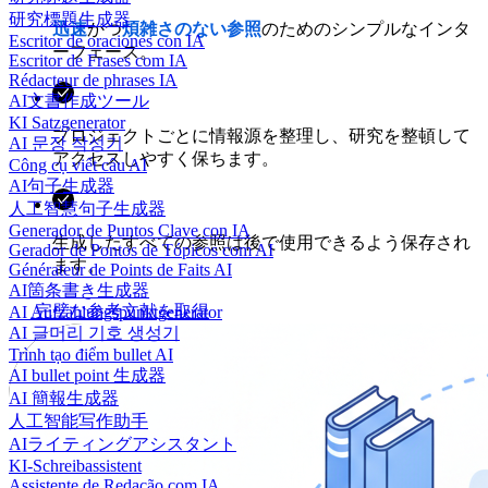
研究標題生成器
迅速
かつ
煩雑さのない
参照
のためのシンプルなインタ
Escritor de oraciones con IA
ーフェース。
Escritor de Frases com IA
Rédacteur de phrases IA
AI文書作成ツール
KI Satzgenerator
プロジェクトごとに情報源を整理し、研究を整頓して
AI 문장 작성기
アクセスしやすく保ちます。
Công cụ viết câu AI
AI句子生成器
人工智慧句子生成器
Generador de Puntos Clave con IA
生成したすべての参照は後で使用できるよう保存され
Gerador de Pontos de Tópicos com AI
ます。
Générateur de Points de Faits AI
AI箇条書き生成器
完璧な参考文献を取得
AI Aufzählungspunktgenerator
AI 글머리 기호 생성기
Trình tạo điểm bullet AI
AI bullet point 生成器
AI 簡報生成器
人工智能写作助手
AIライティングアシスタント
KI-Schreibassistent
Assistente de Redação com IA