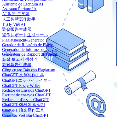
Asistente de Escritura AI
Assistant Écriture IA
AI 작문 도우미
人工智慧寫作助手
Trợ lý Viết AI
剽窃报告生成器
盗作レポート生成ツール
Plagiatsbericht-Generator
Gerador de Relatório de Plágio
Generador de Informes de Plagio
Générateur de Rapport de Plagiat
표절 보고서 생성기
剽竊報告生成器
Công cụ tạo Báo cáo Plagiarism
ChatGPT 文章写作工具
ChatGPTエッセイライター
ChatGPT Essay Writer
Redator de Ensaios ChatGPT
Escritor de ensayos ChatGPT
Rédacteur d'essais ChatGPT
ChatGPT 에세이 작성기
ChatGPT 論文寫作工具
Công Cụ Viết Bài ChatGPT