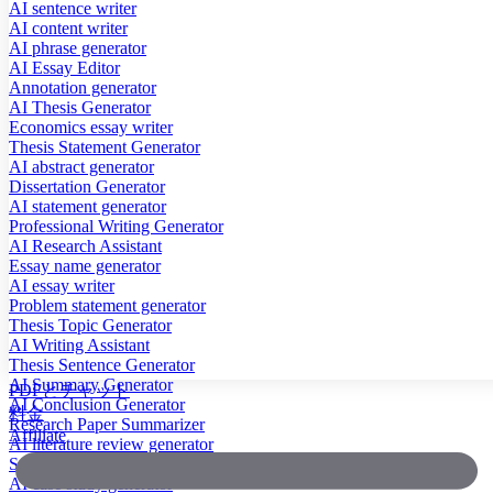
AI sentence writer
AI content writer
AI phrase generator
AI Essay Editor
Annotation generator
AI Thesis Generator
Economics essay writer
Thesis Statement Generator
AI abstract generator
Dissertation Generator
AI statement generator
Professional Writing Generator
AI Research Assistant
Essay name generator
AI essay writer
Problem statement generator
Thesis Topic Generator
AI Writing Assistant
Thesis Sentence Generator
AI Summary Generator
PDFとチャット
AI Conclusion Generator
料金
Research Paper Summarizer
Affiliate
AI literature review generator
Scientific Paper Summarizer
AI case study generator