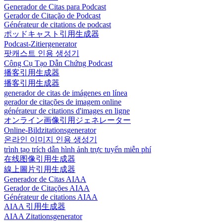
Generador de Citas para Podcast
Gerador de Citação de Podcast
Générateur de citations de podcast
ポッドキャスト引用生成器
Podcast-Zitiergenerator
팟캐스트 인용 생성기
Công Cụ Tạo Dẫn Chứng Podcast
播客引用生成器
播客引用生成器
generador de citas de imágenes en línea
gerador de citações de imagem online
générateur de citations d'images en ligne
オンライン画像引用ジェネレーター
Online-Bildzitationsgenerator
온라인 이미지 인용 생성기
trình tạo trích dẫn hình ảnh trực tuyến miễn phí
在线图像引用生成器
線上圖片引用生成器
Generador de Citas AIAA
Gerador de Citações AIAA
Générateur de citations AIAA
AIAA 引用生成器
AIAA Zitationsgenerator