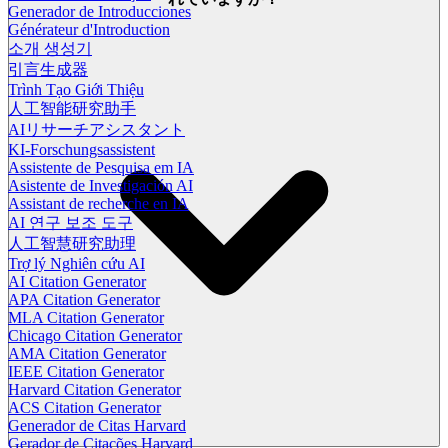
Generador de Introducciones
Générateur d'Introduction
소개 생성기
引言生成器
Trình Tạo Giới Thiệu
人工智能研究助手
AIリサーチアシスタント
KI-Forschungsassistent
Assistente de Pesquisa em IA
Asistente de Investigación AI
Assistant de recherche en IA
AI 연구 보조 도구
人工智慧研究助理
Trợ lý Nghiên cứu AI
AI Citation Generator
APA Citation Generator
MLA Citation Generator
Chicago Citation Generator
AMA Citation Generator
IEEE Citation Generator
Harvard Citation Generator
ACS Citation Generator
Generador de Citas Harvard
Gerador de Citações Harvard