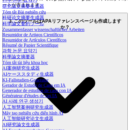
연구 논문 요약기
ートが含まれます。
研究論文摘要生成器
Tóm tắt Bài nghiên cứu
科研论文摘要生成器
3. このツールはAPAリファレンスページも作成します
科学論文要約ツール
か？
Zusammenfasser wissenschaftlicher Arbeiten
Resumidor de Artigos Científicos
Resumidor de Artículos Científicos
Résumé de Papier Scientifique
과학 논문 요약기
科學論文摘要器
Tóm tắt tài liệu khoa học
AI案例研究生成器
AIケーススタディ生成器
KI-Fallstudien-Generator
Gerador de Estudo de Caso em IA
Generador de estudios de caso con IA
Générateur d'études de cas IA
AI 사례 연구 생성기
人工智慧案例研究生成器
Máy tạo nghiên cứu điển hình AI
人工智能研究论文生成器
AI研究論文生成器