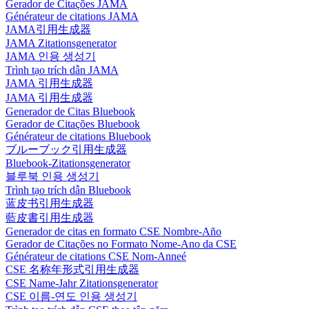
Gerador de Citações JAMA
Générateur de citations JAMA
JAMA引用生成器
JAMA Zitationsgenerator
JAMA 인용 생성기
Trình tạo trích dẫn JAMA
JAMA 引用生成器
JAMA 引用生成器
Generador de Citas Bluebook
Gerador de Citações Bluebook
Générateur de citations Bluebook
ブルーブック引用生成器
Bluebook-Zitationsgenerator
블루북 인용 생성기
Trình tạo trích dẫn Bluebook
蓝皮书引用生成器
藍皮書引用生成器
Generador de citas en formato CSE Nombre-Año
Gerador de Citações no Formato Nome-Ano da CSE
Générateur de citations CSE Nom-Anneé
CSE 名称年形式引用生成器
CSE Name-Jahr Zitationsgenerator
CSE 이름-연도 인용 생성기