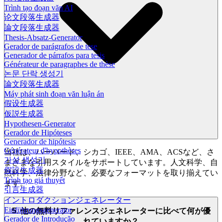
Trình tạo đoạn văn AI
论文段落生成器
論文段落生成器
Thesis-Absatz-Generator
Gerador de parágrafos de tese
Generador de párrafos para tesis
Générateur de paragraphes de thèse
논문 단락 생성기
論文段落生成器
Máy phát sinh đoạn văn luận án
假设生成器
仮説生成器
Hypothesen-Generator
Gerador de Hipóteses
Generador de hipótesis
Générateur d'hypothèses
当社は、ハーバード、シカゴ、IEEE、AMA、ACSなど、さ
가설 생성기
まざまな引用スタイルをサポートしています。人文科学、自
假設生成器
然科学、法律分野など、必要なフォーマットを取り揃えてい
Trình tạo giả thuyết
ます。
引言生成器
イントロダクションジェネレーター
Einführungsgenerator
5. 他の無料リファレンスジェネレーターに比べて何が優
Gerador de Introdução
れていますか？