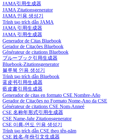
JAMA引用生成器
JAMA Zitationsgenerator
JAMA 인용 생성기
Trình tạo trích dẫn JAMA
JAMA 引用生成器
JAMA 引用生成器
Generador de Citas Bluebook
Gerador de Citações Bluebook
Générateur de citations Bluebook
ブルーブック引用生成器
Bluebook-Zitationsgenerator
블루북 인용 생성기
Trình tạo trích dẫn Bluebook
蓝皮书引用生成器
藍皮書引用生成器
Generador de citas en formato CSE Nombre-Año
Gerador de Citações no Formato Nome-Ano da CSE
Générateur de citations CSE Nom-Anneé
CSE 名称年形式引用生成器
CSE Name-Jahr Zitationsgenerator
CSE 이름-연도 인용 생성기
Trình tạo trích dẫn CSE theo tên-năm
CSE 姓名-年份引文生成器