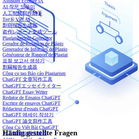
Assistant Écriture IA
AI 작문 도우미
人工智慧寫作助手
Trợ lý Viết AI
剽窃报告生成器
盗作レポート生成ツール
Plagiatsbericht-Generator
Gerador de Relatório de Plágio
Generador de Informes de Plagio
Générateur de Rapport de Plagiat
표절 보고서 생성기
剽竊報告生成器
Công cụ tạo Báo cáo Plagiarism
ChatGPT 文章写作工具
ChatGPTエッセイライター
ChatGPT Essay Writer
Redator de Ensaios ChatGPT
Escritor de ensayos ChatGPT
Rédacteur d'essais ChatGPT
ChatGPT 에세이 작성기
ChatGPT 論文寫作工具
Công Cụ Viết Bài ChatGPT
Häufig gestellte Fragen
人工智能短语生成器