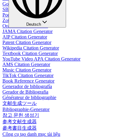
Google Citation Generator
SBL Citation Generator
Podcast Citation Generator
Zotero Citation Generator
Deutsch
Oral Citation Generator
JAMA Citation Generator
AIP Citation Generator
Patent Citation Generator
Wikipedia Citation Generator
Textbook Citation Generator
YouTube Video APA Citation Generator
AMS Citation Generator
Music Citation Generator
TikTok Citation Generator
Book Reference Generator
Generador de bibliografía
Gerador de Bibliografia
Générateur de bibliographie
文献生成ツール
Bibliographie-Generator
참고 문헌 생성기
参考文献生成器
參考書目生成器
Công cụ tạo danh mục tài liệu