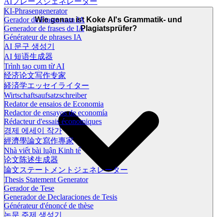
AIフレーズジェネレーター
KI-Phrasengenerator
Gerador de Frases com IA
Wie genau ist Koke AI's Grammatik- und
Generador de frases de IA
Plagiatsprüfer?
Générateur de phrases IA
AI 문구 생성기
AI 短语生成器
Trình tạo cụm từ AI
经济论文写作专家
経済学エッセイライター
Wirtschaftsaufsatzschreiber
Redator de ensaios de Economia
Redactor de ensayos de economía
Rédacteur d'essais économiques
경제 에세이 작가
經濟學論文寫作專家
Nhà viết bài luận Kinh tế
论文陈述生成器
論文ステートメントジェネレーター
Thesis Statement Generator
Gerador de Tese
Generador de Declaraciones de Tesis
Générateur d'énoncé de thèse
논문 주제 생성기