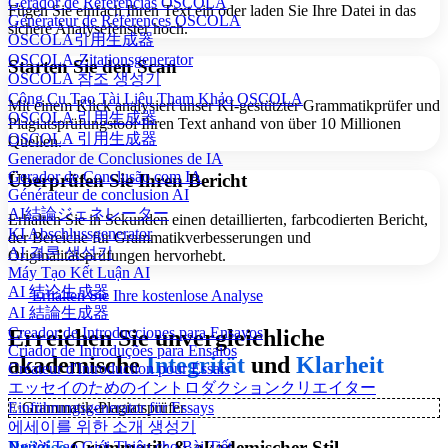
Gerador de Referências OSCOLA
Fügen Sie einfach Ihren Text ein oder laden Sie Ihre Datei in das
Générateur de Références OSCOLA
sichere Analysefenster hoch.
OSCOLA引用生成器
OSCOLA-Zitationsgenerator
Starten Sie den Scan
OSCOLA 참조 생성기
Công Cụ Tạo Tài Liệu Tham Khảo OSCOLA
Mit einem Klick analysiert unser KI-gestützter Grammatikprüfer und
OSCOLA 引用生成器
Plagiatsprüfungstool Ihren Text anhand von über 10 Millionen
OSCOLA 引用生成器
Quellen.
Generador de Conclusiones de IA
Gerador de Conclusão com IA
Überprüfen Sie Ihren Bericht
Générateur de conclusion AI
AI結論ジェネレーター
Erhalten Sie in Sekunden einen detaillierten, farbcodierten Bericht,
KI Abschlussgenerator
der Bereiche für Grammatikverbesserungen und
AI 결론 생성기
Originalitätsprüfungen hervorhebt.
Máy Tạo Kết Luận AI
AI 结论生成器
Erhalten Sie Ihre kostenlose Analyse
AI 結論生成器
Creador de Introducciones para Ensayos
Erreichen Sie unvergleichliche
Criador de Introduções para Ensaios
akademische
Integrität
und
Klarheit
Créateur d'Introduction pour Essais
エッセイのためのイントロダクションクリエイター
Einführungsgenerator für Essays
✨
Grammatik-Plagiatsprüfer
에세이를 위한 소개 생성기
Präzise
Grammatik & akademischer Stil
Người Tạo Giới Thiệu cho Bài Tiết