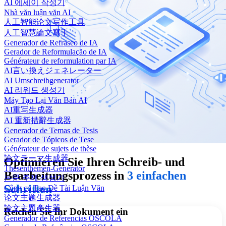
AI 에세이 작성기
Nhà văn luận văn AI
人工智能论文写作工具
人工智慧論文寫手
Generador de Refraseo de IA
Gerador de Reformulação de IA
Générateur de reformulation par IA
AI言い換えジェネレーター
AI Umschreibgenerator
AI 리워드 생성기
Máy Tạo Lại Văn Bản AI
AI重写生成器
AI 重新措辭生成器
Generador de Temas de Tesis
Gerador de Tópicos de Tese
Générateur de sujets de thèse
論文テーマ生成器
Optimieren Sie Ihren Schreib- und
Thesenthemen-Generator
Bearbeitungsprozess in
3 einfachen
논문 주제 생성기
Schritten
Công cụ Tạo Đề Tài Luận Văn
论文主题生成器
論文主題產生器
Reichen Sie Ihr Dokument ein
Generador de Referencias OSCOLA