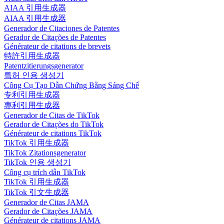
AIAA 引用生成器
AIAA 引用生成器
Generador de Citaciones de Patentes
Gerador de Citações de Patentes
Générateur de citations de brevets
特許引用生成器
Patentzitierungsgenerator
특허 인용 생성기
Công Cụ Tạo Dẫn Chứng Bằng Sáng Chế
专利引用生成器
專利引用生成器
Generador de Citas de TikTok
Gerador de Citações do TikTok
Générateur de citations TikTok
TikTok 引用生成器
TikTok Zitationsgenerator
TikTok 인용 생성기
Công cụ trích dẫn TikTok
TikTok 引用生成器
TikTok 引文生成器
Generador de Citas JAMA
Gerador de Citações JAMA
Générateur de citations JAMA