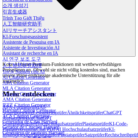
소개 생성기
引言生成器
Trình Tạo Giới Thiệu
人工智能研究助手
AIリサーチアシスタント
KI-Forschungsassistent
Assistente de Pesquisa em IA
Asistente de Investigación AI
Assistant de recherche en IA
AI 연구 보조 도구
Koke AI bietet Premium-Funktionen mit wettbewerbsfähigen
人工智慧研究助理
Preisplänen an. Obwohl sie nicht völlig kostenlos sind, machen
Trợ lý Nghiên cứu AI
unsere Pläne erstklassige akademische Unterstützung für alle
AI Citation Generator
zugänglich.
APA Citation Generator
MLA Citation Generator
Mehr entdecken
Chicago Citation Generator
AMA Citation Generator
IEEE Citation Generator
APA-Formatprüfer
AI-
Harvard Citation Generator
Schreibdetektor
Lesbarkeitsprüfer
Ähnlichkeitsprüfer
ChatGPT
ACS Citation Generator
Aufsatzdetektor
ChatGPT
Generador de Citas Harvard
Grammatikprüfer
Hochschulaufsatzprüfer
Plagiatsprüfer
KI-Code-
Gerador de Citações Harvard
Plagiaterkennung
Chat PDF
AI Hochschulaufsatzprüfer
KI-
Générateur de citations Harvard
Inhaltsdetektor
Plagiatsprüfer
Plagiatsprüfer
Satzprüfer
Rechtschreibprüf