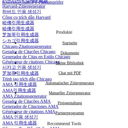
ハーバード引用生成器
Korrektor
ChatGPT Plagiatsprüfer
Harvard-Zitiergenerator
하버드 인용 생성기
Công cụ trích dẫn Harvard
哈佛引用生成器
哈佛引用生成器
Produkte
芝加哥引用生成器
シカゴ引用生成器
Startseite
Chicago-Zitationsgenerator
Gerador de Citações Chicago
Dokumente
Generador de Citas en Estilo Chicago
Générateur de citations Chicago
Meine Bibliothek
시카고 인용 생성기
芝加哥引用生成器
Chat mit PDF
Trình tạo trích dẫn Chicago
Automatischer Zitiergenerator
AMA 引用生成器
AMA引用生成器
Manueller Zitiergenerator
AMA Zitationsgenerator
Gerador de Citações AMA
Preisgestaltung
Generador de Citaciones AMA
Générateur de citations AMA
Partnerprogramm
AMA 인용 생성기
AMA 引用生成器
Recommend Tools