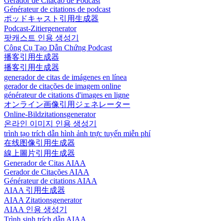
Gerador de Citação de Podcast
Générateur de citations de podcast
ポッドキャスト引用生成器
Podcast-Zitiergenerator
팟캐스트 인용 생성기
Công Cụ Tạo Dẫn Chứng Podcast
播客引用生成器
播客引用生成器
generador de citas de imágenes en línea
gerador de citações de imagem online
générateur de citations d'images en ligne
オンライン画像引用ジェネレーター
Online-Bildzitationsgenerator
온라인 이미지 인용 생성기
trình tạo trích dẫn hình ảnh trực tuyến miễn phí
在线图像引用生成器
線上圖片引用生成器
Generador de Citas AIAA
Gerador de Citações AIAA
Générateur de citations AIAA
AIAA 引用生成器
AIAA Zitationsgenerator
AIAA 인용 생성기
Trình sinh trích dẫn AIAA