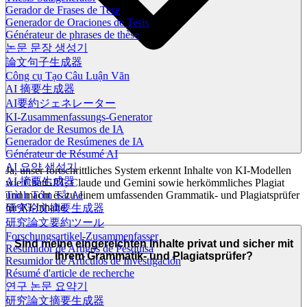
Gerador de Frases de Tese
Generador de Oraciones de Tesis
Générateur de phrases de thèse
논문 문장 생성기
論文句子生成器
Công cụ Tạo Câu Luận Văn
AI 摘要生成器
AI要約ジェネレーター
KI-Zusammenfassungs-Generator
Gerador de Resumos de IA
Generador de Resúmenes de IA
Générateur de Résumé AI
AI 요약 생성기
Ja, unser fortschrittliches System erkennt Inhalte von KI-Modellen
AI 摘要生成器
wie ChatGPT, Claude und Gemini sowie herkömmliches Plagiat
und macht es zu einem umfassenden Grammatik- und Plagiatsprüfer
Trình Tóm Tắt AI
für KI-Inhalte.
研究论文摘要生成器
研究論文要約ツール
Forschungsartikel-Zusammenfasser
Sind meine eingereichten Inhalte privat und sicher mit
Resumidor de Artigos de Pesquisa
Ihrem Grammatik- und Plagiatsprüfer?
Resumidor de Artículos de Investigación
Résumé d'article de recherche
연구 논문 요약기
研究論文摘要生成器