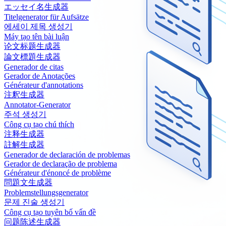
エッセイ名生成器
Titelgenerator für Aufsätze
에세이 제목 생성기
Máy tạo tên bài luận
论文标题生成器
論文標題生成器
Generador de citas
Gerador de Anotações
Générateur d'annotations
注釈生成器
Annotator-Generator
주석 생성기
Công cụ tạo chú thích
注释生成器
註解生成器
Generador de declaración de problemas
Gerador de declaração de problema
Générateur d'énoncé de problème
問題文生成器
Problemstellungsgenerator
문제 진술 생성기
Công cụ tạo tuyên bố vấn đề
问题陈述生成器