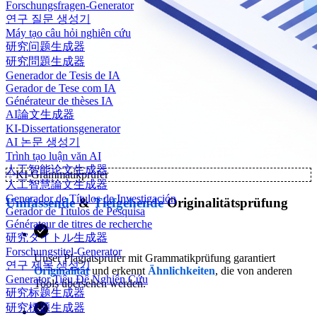
Forschungsfragen-Generator
연구 질문 생성기
Máy tạo câu hỏi nghiên cứu
研究问题生成器
研究問題生成器
Generador de Tesis de IA
Gerador de Tese com IA
Générateur de thèses IA
AI論文生成器
KI-Dissertationsgenerator
AI 논문 생성기
Trình tạo luận văn AI
人工智能论文生成器
✨
KI-Grammatikprüfer
人工智慧論文生成器
Generador de Títulos de Investigación
Umfassende
&
Tiefgehende
Originalitätsprüfung
Gerador de Títulos de Pesquisa
Générateur de titres de recherche
研究タイトル生成器
Forschungstitel-Generator
Unser Plagiatsprüfer mit Grammatikprüfung garantiert
연구 제목 생성기
Originalität
und erkennt
Ähnlichkeiten
, die von anderen
Generator Tiêu Đề Nghiên Cứu
Tools übersehen werden.
研究标题生成器
研究標題生成器