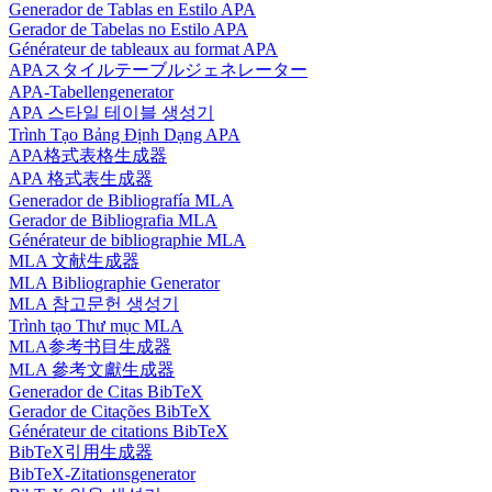
Generador de Tablas en Estilo APA
Gerador de Tabelas no Estilo APA
Générateur de tableaux au format APA
APAスタイルテーブルジェネレーター
APA-Tabellengenerator
APA 스타일 테이블 생성기
Trình Tạo Bảng Định Dạng APA
APA格式表格生成器
APA 格式表生成器
Generador de Bibliografía MLA
Gerador de Bibliografia MLA
Générateur de bibliographie MLA
MLA 文献生成器
MLA Bibliographie Generator
MLA 참고문헌 생성기
Trình tạo Thư mục MLA
MLA参考书目生成器
MLA 參考文獻生成器
Generador de Citas BibTeX
Gerador de Citações BibTeX
Générateur de citations BibTeX
BibTeX引用生成器
BibTeX-Zitationsgenerator