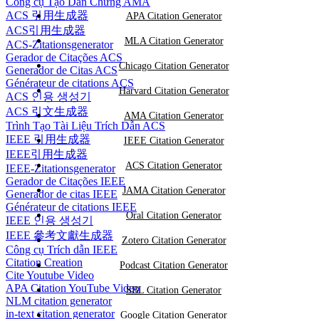
Công cụ Tạo Dẫn Chứng AMA
ACS 引用生成器
APA Citation Generator
ACS引用生成器
MLA Citation Generator
ACS-Zitationsgenerator
Gerador de Citações ACS
Chicago Citation Generator
Generador de Citas ACS
Générateur de citations ACS
Harvard Citation Generator
ACS 인용 생성기
ACS 引文生成器
AMA Citation Generator
Trình Tạo Tài Liệu Trích Dẫn ACS
IEEE 引用生成器
IEEE Citation Generator
IEEE引用生成器
ACS Citation Generator
IEEE-Zitationsgenerator
Gerador de Citações IEEE
JAMA Citation Generator
Generador de citas IEEE
Générateur de citations IEEE
Oral Citation Generator
IEEE 인용 생성기
IEEE 參考文獻生成器
Zotero Citation Generator
Công cụ Trích dẫn IEEE
Citation Creation
Podcast Citation Generator
Cite Youtube Video
APA Citation YouTube Video
SBL Citation Generator
NLM citation generator
in-text citation generator
Google Citation Generator