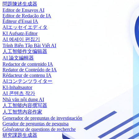
問題陳述生成器
Editor de Ensayos AI
Editor de Redação de IA
Éditeur d'Essai IA
AIエッセイエディタ
KI Aufsatz-Editor
AI 에세이 편집기
Trình Biên Tập Bài Viết AI
人工智能作文编辑器
AI 論文編輯器
Redactor de contenido IA
Redator de Conteúdo de IA
Rédacteur de contenu IA
AIコンテンツライター
KI-Inhaltsautor
AI 콘텐츠 작가
Nhà văn nội dung AI
人工智能内容撰写器
人工智慧內容作家
Generador de preguntas de investigación
Gerador de perguntas de pesquisa
Générateur de questions de recherche
研究課題生成器