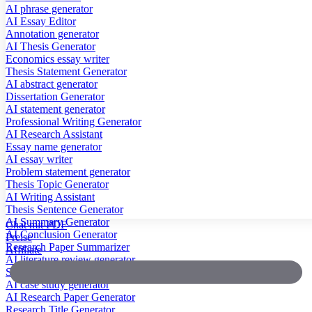
AI phrase generator
AI Essay Editor
Annotation generator
AI Thesis Generator
Economics essay writer
Thesis Statement Generator
AI abstract generator
Dissertation Generator
AI statement generator
Professional Writing Generator
AI Research Assistant
Essay name generator
AI essay writer
Problem statement generator
Thesis Topic Generator
AI Writing Assistant
Thesis Sentence Generator
AI Summary Generator
Chat mit PDF
AI Conclusion Generator
Preise
Research Paper Summarizer
Affiliate
AI literature review generator
Scientific Paper Summarizer
AI case study generator
AI Research Paper Generator
Research Title Generator