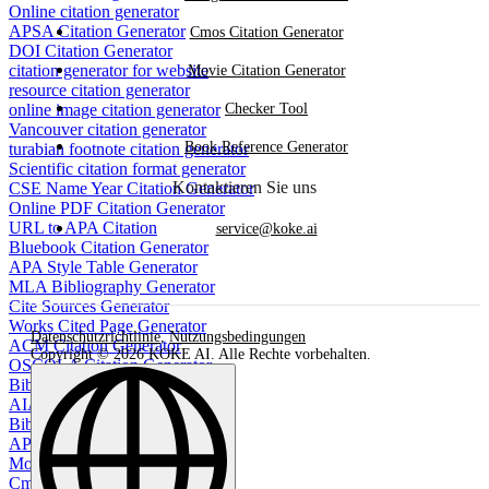
Online citation generator
APSA Citation Generator
Cmos Citation Generator
DOI Citation Generator
citation generator for website
Movie Citation Generator
resource citation generator
online image citation generator
Checker Tool
Vancouver citation generator
Book Reference Generator
turabian footnote citation generator
Scientific citation format generator
Kontaktieren Sie uns
CSE Name Year Citation Generator
Online PDF Citation Generator
URL to APA Citation
service@koke.ai
Bluebook Citation Generator
APA Style Table Generator
MLA Bibliography Generator
Cite Sources Generator
Works Cited Page Generator
Datenschutzrichtlinie
,
Nutzungsbedingungen
ACM Citation Generator
Copyright © 2026 KOKE AI. Alle Rechte vorbehalten.
OSCOLA Citation Generator
Bibliography generator
AIAA Citation Generator
BibTeX Citation Generator
APA bibliography maker
Movie Citation Generator
Cmos Citation Generator