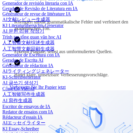
Generador de revisión literaria con IA
Gerador de Revisão de Literatura em IA
Générateur de revue de littérature IA
AI文献レビュー生成器
Korrigiert subtile grammatikalische Fehler und verfeinert den
KI Literaturübersichts-Generator
akademischen Ton.
AI 문헌 리뷰 작성기
Trình tạo tổng quan văn học AI
人工智能文献综述生成器
人工智慧文獻回顧生成器
Erkennt Plagiate, selbst aus umformulierten Quellen.
Generador de Escritura con IA
Gerador de Escrita AI
Générateur de rédaction IA
AIライティングジェネレーター
Bietet klare, umsetzbare Verbesserungsvorschläge.
KI-Schreibgenerator
AI 글쓰기 생성기
Verbessern Sie Ihr Papier jetzt
Công Cụ Viết AI
人工智能写作生成器
AI 寫作生成器
Escritor de ensayos de IA
Redator de ensaios com IA
Rédacteur d'essais IA
AIエッセイライター
KI Essay-Schreiber