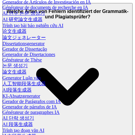
Generador de Artículos de Investigación en IA
Générateur de documents de recherche en IA
Welche Arten von Fehlern identifiziert der Grammatik-
AI 연구 논문 생성기
und Plagiatsprüfer?
AI 研究論文生成器
Trình tạo bài báo nghiên cứu AI
论文生成器
論文ジェネレーター
Dissertationsgenerator
Gerador de Dissertação
Generador de Disertaciones
Générateur de Thèse
논문 생성기
論文生成器
Generator Luận văn
人工智能段落生成器
AI段落生成器
KI-Absatzgenerator
Gerador de Parágrafos com IA
Generador de párrafos de IA
Générateur de paragraphes IA
AI 단락 생성기
AI 段落生成器
Trình tạo đoạn văn AI