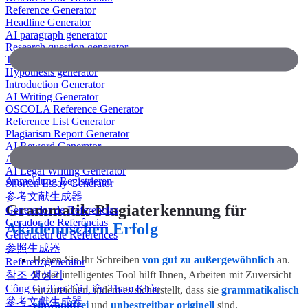
Reference Generator
Headline Generator
AI paragraph generator
Research question generator
Thesis paragraph generator
Hypothesis generator
Introduction Generator
AI Writing Generator
OSCOLA Reference Generator
Reference List Generator
Plagiarism Report Generator
AI Reword Generator
AI Bullet Point Generator
AI Legal Writing Generator
Anmeldung
Registrieren
Shorten Essay Generator
参考文献生成器
Grammatik-Plagiaterkennung für
Generador de Referencias
Gerador de Referências
Akademischen Erfolg
Générateur de Références
参照生成器
Heben Sie Ihr Schreiben
von gut zu außergewöhnlich
an.
Referenzgenerator
참조 생성기
Unser intelligentes Tool hilft Ihnen, Arbeiten mit Zuversicht
Công Cụ Tạo Tài Liệu Tham Khảo
einzureichen, indem es sicherstellt, dass sie
grammatikalisch
參考文獻生成器
einwandfrei
und
unbestreitbar originell
sind.