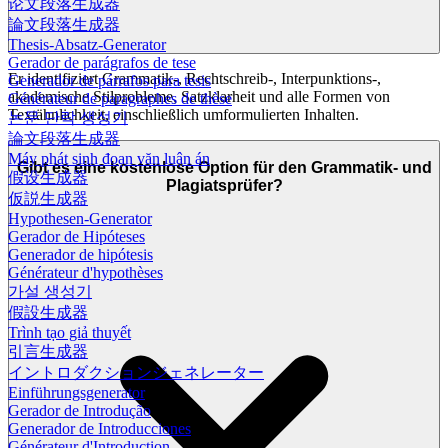
论文段落生成器
論文段落生成器
Thesis-Absatz-Generator
Gerador de parágrafos de tese
Er identifiziert Grammatik-, Rechtschreib-, Interpunktions-,
Generador de párrafos para tesis
akademische Stilprobleme, Satzklarheit und alle Formen von
Générateur de paragraphes de thèse
Textähnlichkeit, einschließlich umformulierten Inhalten.
논문 단락 생성기
論文段落生成器
Máy phát sinh đoạn văn luận án
Gibt es eine kostenlose Option für den Grammatik- und
假设生成器
Plagiatsprüfer?
仮説生成器
Hypothesen-Generator
Gerador de Hipóteses
Generador de hipótesis
Générateur d'hypothèses
가설 생성기
假設生成器
Trình tạo giả thuyết
引言生成器
イントロダクションジェネレーター
Einführungsgenerator
Gerador de Introdução
Generador de Introducciones
Générateur d'Introduction