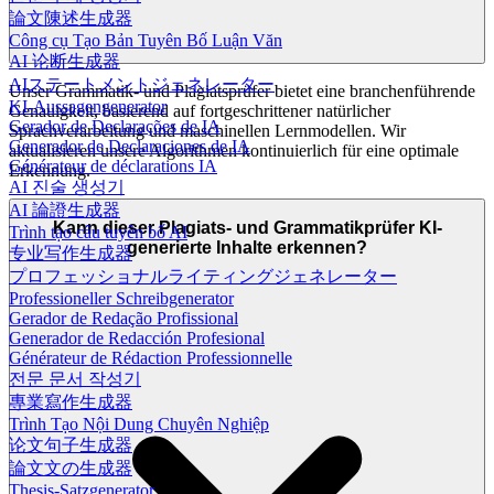
論文陳述生成器
Công cụ Tạo Bản Tuyên Bố Luận Văn
AI 论断生成器
AIステートメントジェネレーター
Unser Grammatik- und Plagiatsprüfer bietet eine branchenführende
KI-Aussagengenerator
Genauigkeit, basierend auf fortgeschrittener natürlicher
Gerador de Declarações de IA
Sprachverarbeitung und maschinellen Lernmodellen. Wir
Generador de Declaraciones de IA
aktualisieren unsere Algorithmen kontinuierlich für eine optimale
Générateur de déclarations IA
Erkennung.
AI 진술 생성기
AI 論證生成器
Kann dieser Plagiats- und Grammatikprüfer KI-
Trình tạo câu tuyên bố AI
generierte Inhalte erkennen?
专业写作生成器
プロフェッショナルライティングジェネレーター
Professioneller Schreibgenerator
Gerador de Redação Profissional
Generador de Redacción Profesional
Générateur de Rédaction Professionnelle
전문 문서 작성기
專業寫作生成器
Trình Tạo Nội Dung Chuyên Nghiệp
论文句子生成器
論文文の生成器
Thesis-Satzgenerator