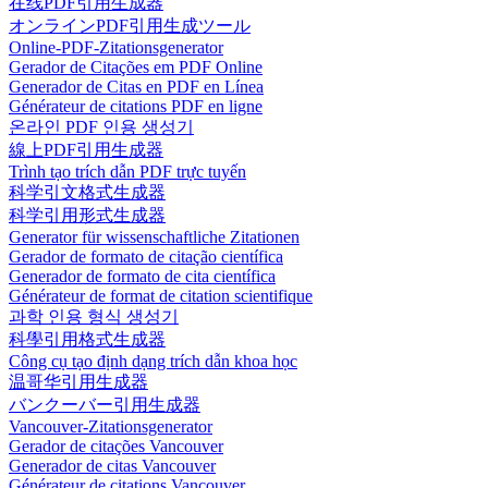
在线PDF引用生成器
オンラインPDF引用生成ツール
Online-PDF-Zitationsgenerator
Gerador de Citações em PDF Online
Generador de Citas en PDF en Línea
Générateur de citations PDF en ligne
온라인 PDF 인용 생성기
線上PDF引用生成器
Trình tạo trích dẫn PDF trực tuyến
科学引文格式生成器
科学引用形式生成器
Generator für wissenschaftliche Zitationen
Gerador de formato de citação científica
Generador de formato de cita científica
Générateur de format de citation scientifique
과학 인용 형식 생성기
科學引用格式生成器
Công cụ tạo định dạng trích dẫn khoa học
温哥华引用生成器
バンクーバー引用生成器
Vancouver-Zitationsgenerator
Gerador de citações Vancouver
Generador de citas Vancouver
Générateur de citations Vancouver