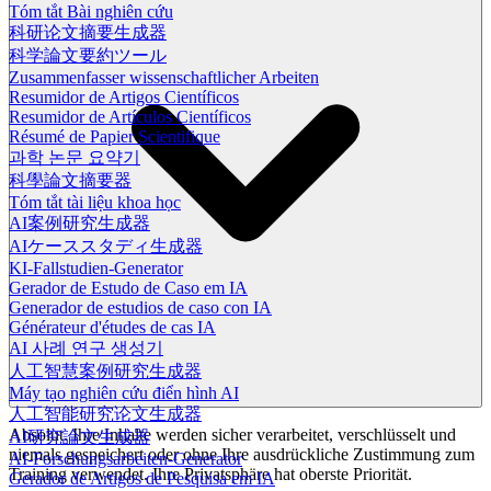
Tóm tắt Bài nghiên cứu
科研论文摘要生成器
科学論文要約ツール
Zusammenfasser wissenschaftlicher Arbeiten
Resumidor de Artigos Científicos
Resumidor de Artículos Científicos
Résumé de Papier Scientifique
과학 논문 요약기
科學論文摘要器
Tóm tắt tài liệu khoa học
AI案例研究生成器
AIケーススタディ生成器
KI-Fallstudien-Generator
Gerador de Estudo de Caso em IA
Generador de estudios de caso con IA
Générateur d'études de cas IA
AI 사례 연구 생성기
人工智慧案例研究生成器
Máy tạo nghiên cứu điển hình AI
人工智能研究论文生成器
Absolut. Ihre Inhalte werden sicher verarbeitet, verschlüsselt und
AI研究論文生成器
niemals gespeichert oder ohne Ihre ausdrückliche Zustimmung zum
AI-Forschungsarbeiten-Generator
Training verwendet. Ihre Privatsphäre hat oberste Priorität.
Gerador de Artigos de Pesquisa em IA