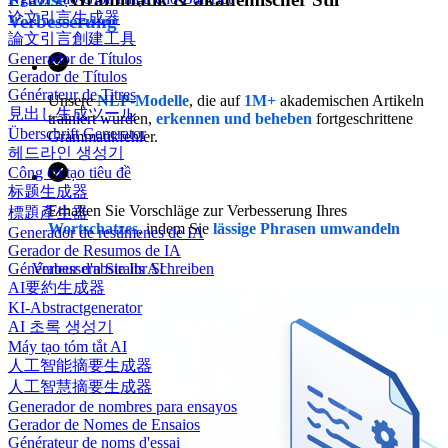
论文引言生成器
Verbesserung
論文引言創建工具
Generador de Títulos
Gerador de Títulos
Générateur de Titres
Unsere
NLP-Modelle
, die auf
1M+
akademischen Artikeln
見出し生成ツール
trainiert wurden,
erkennen und beheben
fortgeschrittene
Überschrift Generator
Grammatikfehler.
헤드라인 생성기
Công cụ tạo tiêu đề
标题生成器
Erhalten Sie Vorschläge zur Verbesserung Ihres
標題產生器
Wortschatzes
, indem Sie
lässige Phrasen umwandeln
Generador de resúmenes de IA
Gerador de Resumos de IA
Verbessern Sie Ihr Schreiben
Générateur d'abstraits AI
AI要約生成器
KI-Abstractgenerator
AI 초록 생성기
Máy tạo tóm tắt AI
人工智能摘要生成器
人工智慧摘要生成器
Generador de nombres para ensayos
Gerador de Nomes de Ensaios
Générateur de noms d'essai