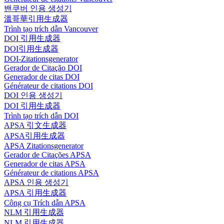
밴쿠버 인용 생성기
溫哥華引用生成器
Trình tạo trích dẫn Vancouver
DOI 引用生成器
DOI引用生成器
DOI-Zitationsgenerator
Gerador de Citação DOI
Generador de citas DOI
Générateur de citations DOI
DOI 인용 생성기
DOI 引用生成器
Trình tạo trích dẫn DOI
APSA 引文生成器
APSA引用生成器
APSA Zitationsgenerator
Gerador de Citações APSA
Generador de citas APSA
Générateur de citations APSA
APSA 인용 생성기
APSA 引用生成器
Công cụ Trích dẫn APSA
NLM 引用生成器
NLM 引用生成器