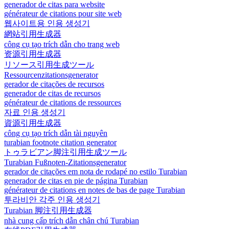
generador de citas para website
générateur de citations pour site web
웹사이트용 인용 생성기
網站引用生成器
công cụ tạo trích dẫn cho trang web
资源引用生成器
リソース引用生成ツール
Ressourcenzitationsgenerator
gerador de citações de recursos
generador de citas de recursos
générateur de citations de ressources
자료 인용 생성기
資源引用生成器
công cụ tạo trích dẫn tài nguyên
turabian footnote citation generator
トゥラビアン脚注引用生成ツール
Turabian Fußnoten-Zitationsgenerator
gerador de citações em nota de rodapé no estilo Turabian
generador de citas en pie de página Turabian
générateur de citations en notes de bas de page Turabian
투라비안 각주 인용 생성기
Turabian 脚注引用生成器
nhà cung cấp trích dẫn chân chú Turabian