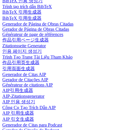
BibTeX 인용 생성기
Trình tạo trích dẫn BibTeX
BibTeX 引用生成器
BibTeX 引用生成器
Generador de Página de Obras Citadas
Gerador de Página de Obras Citadas
Générateur de page de références
作品引用ページ生成器
Zitationsseite Generator
인용 페이지 생성기
Trình Tạo Trang Tài Liệu Tham Khảo
作品引用页生成器
引用頁面生成器
Generador de Citas AIP
Gerador de Citações AIP
Générateur de citations AIP
AIP引用生成器
AIP-Zitationsgenerator
AIP 인용 생성기
Công Cụ Tạo Trích Dẫn AIP
AIP 引用生成器
AIP 引文生成器
Generador de Citas para Podcast