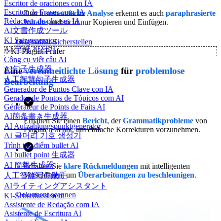
Escritor de oraciones con IA
Escritor de Frases com IA
Durch
semantische Analyse
erkennt es auch
paraphrasierte
Rédacteur de phrases IA
Inhalte
und nicht nur Kopieren und Einfügen.
AI文書作成ツール
KI Satzgenerator
Originalität Sicherstellen
AI 문장 작성기
✨
KI-Plagiat-Prüfer
Công cụ viết câu AI
AI句子生成器
Eine
vereinheitlichte Lösung
für
problemlose
人工智慧句子生成器
Bearbeitung
Generador de Puntos Clave con IA
Gerador de Pontos de Tópicos com AI
Générateur de Points de Faits AI
AI箇条書き生成器
Erhalten Sie einen
Bericht
, der
Grammatikprobleme
von
AI Aufzählungspunktgenerator
Plagiaten trennt, um einfache Korrekturen vorzunehmen.
AI 글머리 기호 생성기
Trình tạo điểm bullet AI
AI bullet point 生成器
AI 簡報生成器
Erhalten Sie
klare Rückmeldungen
mit intelligenten
Vorschlägen, um
Überarbeitungen zu beschleunigen
.
人工智能写作助手
AIライティングアシスタント
Dokument scannen
KI-Schreibassistent
Assistente de Redação com IA
Asistente de Escritura AI