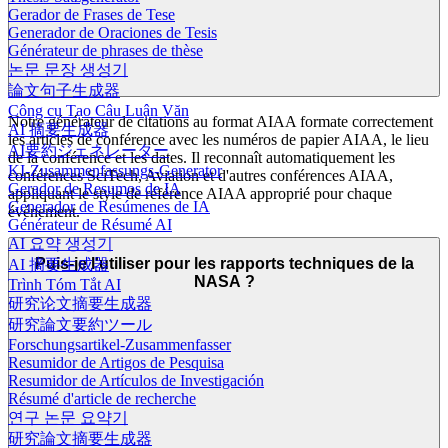
Gerador de Frases de Tese
Generador de Oraciones de Tesis
Générateur de phrases de thèse
논문 문장 생성기
論文句子生成器
Công cụ Tạo Câu Luận Văn
Notre générateur de citations au format AIAA formate correctement
AI 摘要生成器
les articles de conférence avec les numéros de papier AIAA, le lieu
AI要約ジェネレーター
de la conférence et les dates. Il reconnaît automatiquement les
KI-Zusammenfassungs-Generator
conférences SciTech, Aviation et d'autres conférences AIAA,
Gerador de Resumos de IA
appliquant le style de référence AIAA approprié pour chaque
Generador de Resúmenes de IA
événement.
Générateur de Résumé AI
AI 요약 생성기
Puis-je l'utiliser pour les rapports techniques de la
AI 摘要生成器
NASA ?
Trình Tóm Tắt AI
研究论文摘要生成器
研究論文要約ツール
Forschungsartikel-Zusammenfasser
Resumidor de Artigos de Pesquisa
Resumidor de Artículos de Investigación
Résumé d'article de recherche
연구 논문 요약기
研究論文摘要生成器