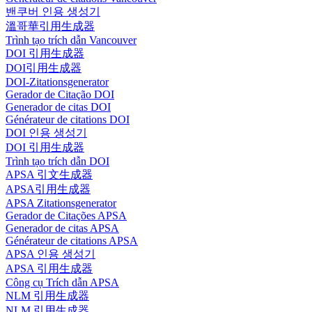
밴쿠버 인용 생성기
溫哥華引用生成器
Trình tạo trích dẫn Vancouver
DOI 引用生成器
DOI引用生成器
DOI-Zitationsgenerator
Gerador de Citação DOI
Generador de citas DOI
Générateur de citations DOI
DOI 인용 생성기
DOI 引用生成器
Trình tạo trích dẫn DOI
APSA 引文生成器
APSA引用生成器
APSA Zitationsgenerator
Gerador de Citações APSA
Generador de citas APSA
Générateur de citations APSA
APSA 인용 생성기
APSA 引用生成器
Công cụ Trích dẫn APSA
NLM 引用生成器
NLM 引用生成器