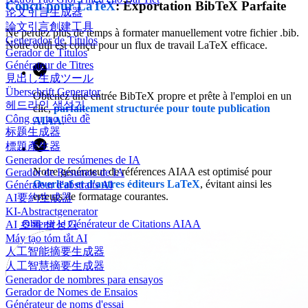
Conçu pour LaTeX
: Exportation BibTeX Parfaite
论文引言生成器
論文引言創建工具
Ne perdez plus de temps à formater manuellement votre fichier .bib.
Generador de Títulos
Notre outil est conçu pour un flux de travail LaTeX efficace.
Gerador de Títulos
Générateur de Titres
見出し生成ツール
Überschrift Generator
Obtenez une entrée BibTeX propre et prête à l'emploi en un
헤드라인 생성기
clic,
parfaitement structurée pour toute publication
Công cụ tạo tiêu đề
AIAA
.
标题生成器
標題產生器
Generador de resúmenes de IA
Notre générateur de références AIAA est optimisé pour
Gerador de Resumos de IA
Overleaf et d'autres éditeurs LaTeX
, évitant ainsi les
Générateur d'abstraits AI
erreurs de formatage courantes.
AI要約生成器
KI-Abstractgenerator
Obtenir le Générateur de Citations AIAA
AI 초록 생성기
Máy tạo tóm tắt AI
人工智能摘要生成器
人工智慧摘要生成器
Generador de nombres para ensayos
Gerador de Nomes de Ensaios
Générateur de noms d'essai