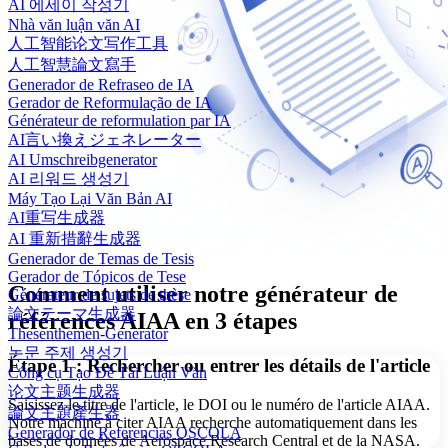
AI 에세이 작성기
Nhà văn luận văn AI
人工智能论文写作工具
人工智慧論文寫手
Generador de Refraseo de IA
Gerador de Reformulação de IA
Générateur de reformulation par IA
AI言い換えジェネレーター
AI Umschreibgenerator
AI 리워드 생성기
Máy Tạo Lại Văn Bản AI
AI重写生成器
AI 重新措辭生成器
Generador de Temas de Tesis
Gerador de Tópicos de Tese
Comment utiliser notre générateur de
Générateur de sujets de thèse
論文テーマ生成器
références AIAA en 3 étapes
Thesenthemen-Generator
논문 주제 생성기
Étape 1 : Rechercher ou entrer les détails de l'article
Công cụ Tạo Đề Tài Luận Văn
论文主题生成器
Saisissez le titre de l'article, le DOI ou le numéro de l'article AIAA.
論文主題產生器
Notre machine à citer AIAA recherche automatiquement dans les
Generador de Referencias OSCOLA
bases de données de Aerospace Research Central et de la NASA.