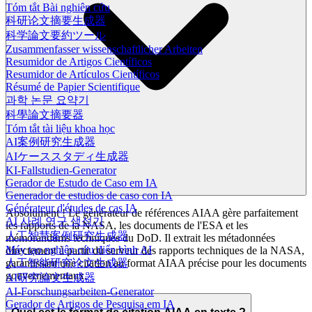
Tóm tắt Bài nghiên cứu
科研论文摘要生成器
科学論文要約ツール
Zusammenfasser wissenschaftlicher Arbeiten
Resumidor de Artigos Científicos
Resumidor de Artículos Científicos
Résumé de Papier Scientifique
과학 논문 요약기
科學論文摘要器
Tóm tắt tài liệu khoa học
AI案例研究生成器
AIケーススタディ生成器
KI-Fallstudien-Generator
Gerador de Estudo de Caso em IA
Generador de estudios de caso con IA
Générateur d'études de cas IA
Absolument ! Le générateur de références AIAA gère parfaitement
AI 사례 연구 생성기
les rapports de la NASA, les documents de l'ESA et les
人工智慧案例研究生成器
mémorandums techniques du DoD. Il extrait les métadonnées
Máy tạo nghiên cứu điển hình AI
directement à partir du serveur des rapports techniques de la NASA,
garantissant une citation au format AIAA précise pour les documents
人工智能研究论文生成器
gouvernementaux.
AI研究論文生成器
AI-Forschungsarbeiten-Generator
Gerador de Artigos de Pesquisa em IA