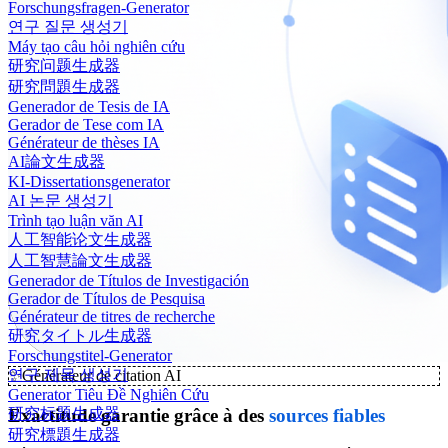
Forschungsfragen-Generator
연구 질문 생성기
Máy tạo câu hỏi nghiên cứu
研究问题生成器
研究問題生成器
Generador de Tesis de IA
Gerador de Tese com IA
Générateur de thèses IA
AI論文生成器
KI-Dissertationsgenerator
AI 논문 생성기
Trình tạo luận văn AI
人工智能论文生成器
人工智慧論文生成器
Generador de Títulos de Investigación
Gerador de Títulos de Pesquisa
Générateur de titres de recherche
研究タイトル生成器
Forschungstitel-Generator
연구 제목 생성기
✨
Générateur de citation AI
Generator Tiêu Đề Nghiên Cứu
Exactitude garantie grâce à des
sources fiables
研究标题生成器
研究標題生成器