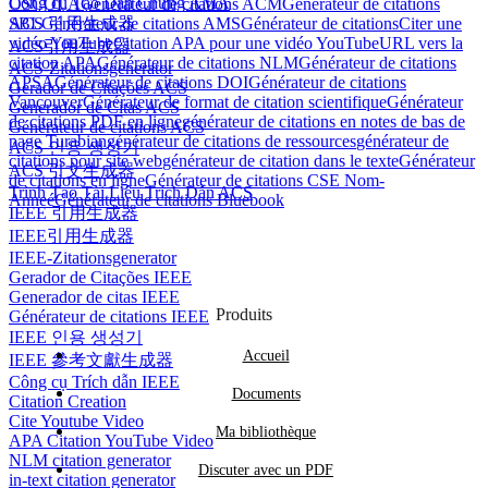
Công cụ Tạo Dẫn Chứng AMA
OSCOLA
Générateur de citations ACM
Générateur de citations
ACS 引用生成器
SBL
Générateur de citations AMS
Générateur de citations
Citer une
vidéo YouTube
Citation APA pour une vidéo YouTube
URL vers la
ACS引用生成器
citation APA
Générateur de citations NLM
Générateur de citations
ACS-Zitationsgenerator
APSA
Générateur de citations DOI
Générateur de citations
Gerador de Citações ACS
Vancouver
Générateur de format de citation scientifique
Générateur
Generador de Citas ACS
de citations PDF en ligne
générateur de citations en notes de bas de
Générateur de citations ACS
page Turabian
générateur de citations de ressources
générateur de
ACS 인용 생성기
citations pour site web
générateur de citation dans le texte
Générateur
ACS 引文生成器
de citations en ligne
Générateur de citations CSE Nom-
Trình Tạo Tài Liệu Trích Dẫn ACS
Anneé
Générateur de citations Bluebook
IEEE 引用生成器
IEEE引用生成器
IEEE-Zitationsgenerator
Gerador de Citações IEEE
Generador de citas IEEE
Produits
Générateur de citations IEEE
IEEE 인용 생성기
Accueil
IEEE 參考文獻生成器
Công cụ Trích dẫn IEEE
Documents
Citation Creation
Cite Youtube Video
Ma bibliothèque
APA Citation YouTube Video
NLM citation generator
Discuter avec un PDF
in-text citation generator