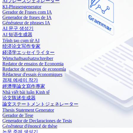
AIフレーズジェネレーター
KI-Phrasengenerator
Gerador de Frases com IA
Generador de frases de IA
Générateur de phrases IA
AI 문구 생성기
AI 短语生成器
Trình tạo cụm từ AI
经济论文写作专家
経済学エッセイライター
Wirtschaftsaufsatzschreiber
Redator de ensaios de Economia
Redactor de ensayos de economía
Rédacteur d'essais économiques
경제 에세이 작가
經濟學論文寫作專家
Nhà viết bài luận Kinh tế
论文陈述生成器
論文ステートメントジェネレーター
Thesis Statement Generator
Gerador de Tese
Generador de Declaraciones de Tesis
Générateur d'énoncé de thèse
논문 주제 생성기