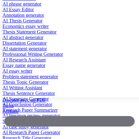
AI phrase generator
AI Essay Editor
Annotation generator
AI Thesis Generator
Economics essay writer
Thesis Statement Generator
AI abstract generator
Dissertation Generator
AI statement generator
Professional Writing Generator
AI Research Assistant
Essay name generator
AI essay writer
Problem statement generator
Thesis Topic Generator
AI Writing Assistant
Thesis Sentence Generator
AI Summary Generator
Discuter avec un PDF
AI Conclusion Generator
Tarifs
Research Paper Summarizer
Affiliate
AI literature review generator
Scientific Paper Summarizer
AI case study generator
AI Research Paper Generator
Research Title Generator