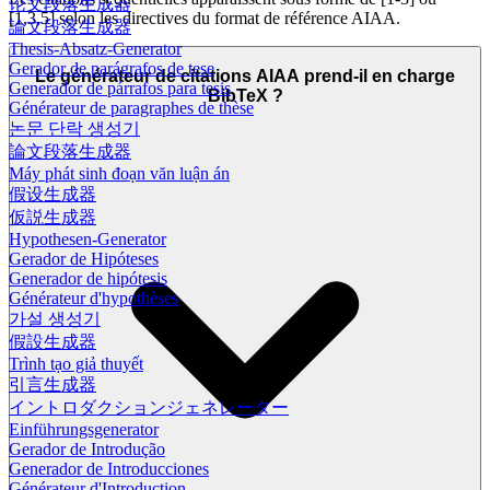
论文段落生成器
[1,3,5] selon les directives du format de référence AIAA.
論文段落生成器
Thesis-Absatz-Generator
Gerador de parágrafos de tese
Le générateur de citations AIAA prend-il en charge
Generador de párrafos para tesis
BibTeX ?
Générateur de paragraphes de thèse
논문 단락 생성기
論文段落生成器
Máy phát sinh đoạn văn luận án
假设生成器
仮説生成器
Hypothesen-Generator
Gerador de Hipóteses
Generador de hipótesis
Générateur d'hypothèses
가설 생성기
假設生成器
Trình tạo giả thuyết
引言生成器
イントロダクションジェネレーター
Einführungsgenerator
Gerador de Introdução
Generador de Introducciones
Générateur d'Introduction