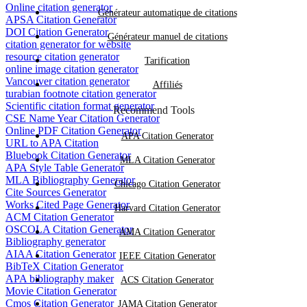
Online citation generator
Générateur automatique de citations
APSA Citation Generator
DOI Citation Generator
Générateur manuel de citations
citation generator for website
resource citation generator
Tarification
online image citation generator
Vancouver citation generator
Affiliés
turabian footnote citation generator
Scientific citation format generator
Recommend Tools
CSE Name Year Citation Generator
Online PDF Citation Generator
APA Citation Generator
URL to APA Citation
Bluebook Citation Generator
MLA Citation Generator
APA Style Table Generator
MLA Bibliography Generator
Chicago Citation Generator
Cite Sources Generator
Works Cited Page Generator
Harvard Citation Generator
ACM Citation Generator
OSCOLA Citation Generator
AMA Citation Generator
Bibliography generator
AIAA Citation Generator
IEEE Citation Generator
BibTeX Citation Generator
APA bibliography maker
ACS Citation Generator
Movie Citation Generator
Cmos Citation Generator
JAMA Citation Generator