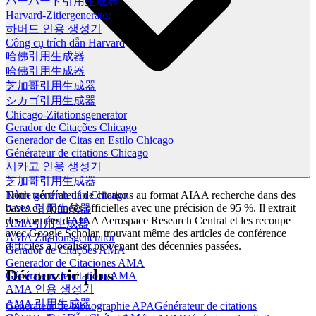
ハーバード引用生成器
Harvard-Zitiergenerator
하버드 인용 생성기
Công cụ trích dẫn Harvard
哈佛引用生成器
哈佛引用生成器
芝加哥引用生成器
シカゴ引用生成器
Chicago-Zitationsgenerator
Gerador de Citações Chicago
Generador de Citas en Estilo Chicago
Générateur de citations Chicago
시카고 인용 생성기
芝加哥引用生成器
Trình tạo trích dẫn Chicago
Notre générateur de citations au format AIAA recherche dans des
bases de données officielles avec une précision de 95 %. Il extrait
AMA 引用生成器
des données d'AIAA Aerospace Research Central et les recoupe
AMA引用生成器
avec Google Scholar, trouvant même des articles de conférence
AMA Zitationsgenerator
difficiles à localiser provenant des décennies passées.
Gerador de Citações AMA
Generador de Citaciones AMA
Découvrir plus
Générateur de citations AMA
AMA 인용 생성기
AMA 引用生成器
Générateur de bibliographie APA
Générateur de citations