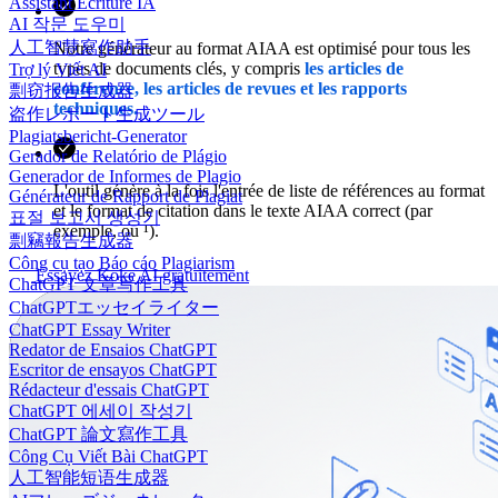
Assistant Écriture IA
AI 작문 도우미
人工智慧寫作助手
Notre générateur au format AIAA est optimisé pour tous les
types de documents clés, y compris
les articles de
Trợ lý Viết AI
conférence, les articles de revues et les rapports
剽窃报告生成器
techniques.
盗作レポート生成ツール
Plagiatsbericht-Generator
Gerador de Relatório de Plágio
Generador de Informes de Plagio
L'outil génère à la fois l'entrée de liste de références au format
Générateur de Rapport de Plagiat
et le format de citation dans le texte AIAA correct (par
표절 보고서 생성기
exemple, ou ¹).
剽竊報告生成器
Công cụ tạo Báo cáo Plagiarism
Essayez Koke AI gratuitement
ChatGPT 文章写作工具
ChatGPTエッセイライター
ChatGPT Essay Writer
Redator de Ensaios ChatGPT
Escritor de ensayos ChatGPT
Rédacteur d'essais ChatGPT
ChatGPT 에세이 작성기
ChatGPT 論文寫作工具
Công Cụ Viết Bài ChatGPT
人工智能短语生成器