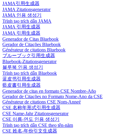
JAMA引用生成器
JAMA Zitationsgenerator
JAMA 인용 생성기
Trình tạo trích dẫn JAMA
JAMA 引用生成器
JAMA 引用生成器
Generador de Citas Bluebook
Gerador de Citações Bluebook
Générateur de citations Bluebook
ブルーブック引用生成器
Bluebook-Zitationsgenerator
블루북 인용 생성기
Trình tạo trích dẫn Bluebook
蓝皮书引用生成器
藍皮書引用生成器
Generador de citas en formato CSE Nombre-Año
Gerador de Citações no Formato Nome-Ano da CSE
Générateur de citations CSE Nom-Anneé
CSE 名称年形式引用生成器
CSE Name-Jahr Zitationsgenerator
CSE 이름-연도 인용 생성기
Trình tạo trích dẫn CSE theo tên-năm
CSE 姓名-年份引文生成器