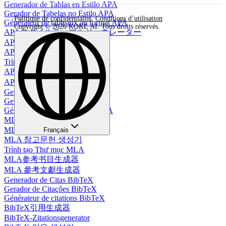
Generador de Tablas en Estilo APA
Gerador de Tabelas no Estilo APA
Politique de confidentialité
,
Conditions d’utilisation
Générateur de tableaux au format APA
Copyright © 2026 KOKE AI. Tous droits réservés.
APAスタイルテーブルジェネレーター
APA-Tabellengenerator
APA 스타일 테이블 생성기
Trình Tạo Bảng Định Dạng APA
APA格式表格生成器
APA 格式表生成器
Generador de Bibliografía MLA
Gerador de Bibliografia MLA
Générateur de bibliographie MLA
MLA 文献生成器
MLA Bibliographie Generator
Français
MLA 참고문헌 생성기
Trình tạo Thư mục MLA
MLA参考书目生成器
MLA 參考文獻生成器
Generador de Citas BibTeX
Gerador de Citações BibTeX
Générateur de citations BibTeX
BibTeX引用生成器
BibTeX-Zitationsgenerator