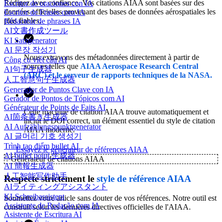
Rédigez avec confiance. Vos citations AIAA sont basées sur des
Escritor de oraciones con IA
données officielles provenant des bases de données aérospatiales les
Escritor de Frases com IA
plus fiables.
Rédacteur de phrases IA
AI文書作成ツール
KI Satzgenerator
AI 문장 작성기
Nous extrayons des métadonnées directement à partir de
Công cụ viết câu AI
sources telles que
AIAA Aerospace Research Central
AI句子生成器
(ARC) et le serveur de rapports techniques de la NASA.
人工智慧句子生成器
Generador de Puntos Clave con IA
Gerador de Pontos de Tópicos com AI
Générateur de Points de Faits AI
Cette machine de citation AIAA trouve automatiquement et
AI箇条書き生成器
inclut le DOI correct, un élément essentiel du style de citation
AI Aufzählungspunktgenerator
AIAA moderne.
AI 글머리 기호 생성기
Trình tạo điểm bullet AI
Essayez le générateur de références AIAA
AI bullet point 生成器
✨
Générateur de citations AIAA
AI 簡報生成器
人工智能写作助手
Respecte strictement le
style de référence AIAA
AIライティングアシスタント
KI-Schreibassistent
Soumettez votre article sans douter de vos références. Notre outil est
Assistente de Redação com IA
construit selon les dernières directives officielles de l'AIAA.
Asistente de Escritura AI