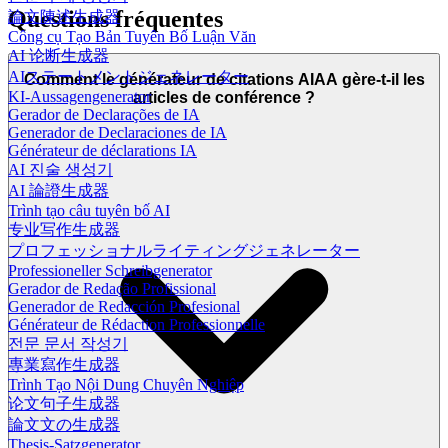
Questions fréquentes
論文陳述生成器
Công cụ Tạo Bản Tuyên Bố Luận Văn
AI 论断生成器
AIステートメントジェネレーター
Comment le générateur de citations AIAA gère-t-il les
KI-Aussagengenerator
articles de conférence ?
Gerador de Declarações de IA
Generador de Declaraciones de IA
Générateur de déclarations IA
AI 진술 생성기
AI 論證生成器
Trình tạo câu tuyên bố AI
专业写作生成器
プロフェッショナルライティングジェネレーター
Professioneller Schreibgenerator
Gerador de Redação Profissional
Generador de Redacción Profesional
Générateur de Rédaction Professionnelle
전문 문서 작성기
專業寫作生成器
Trình Tạo Nội Dung Chuyên Nghiệp
论文句子生成器
論文文の生成器
Thesis-Satzgenerator