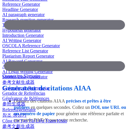
Reference Generator
Headline Generator
AI paragraph generator
Research question generator
Thesis paragraph generator
Hypothesis generator
Introduction Generator
AI Writing Generator
OSCOLA Reference Generator
Reference List Generator
Plagiarism Report Generator
AI Reword Generator
AI Bullet Point Generator
AI Legal Writing Generator
Connexion
S'inscrire
Shorten Essay Generator
参考文献生成器
Générateur de citations AIAA
Generador de Referencias
Gerador de Referências
Générateur de Références
Obtenez des citations AIAA
précises et prêtes à être
参照生成器
publiées
en quelques secondes. Collez un
DOI, une URL ou
Referenzgenerator
un numéro de papier
pour générer une référence parfaite et
참조 생성기
une entrée BibTeX pour votre recherche.
Công Cụ Tạo Tài Liệu Tham Khảo
參考文獻生成器