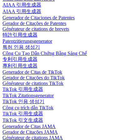
AIAA 引用生成器
AIAA 引用生成器
Generador de Citaciones de Patentes
Gerador de Citações de Patentes
Générateur de citations de brevets
特許引用生成器
Patentzitierungsgenerator
특허 인용 생성기
Công Cụ Tạo Dẫn Chứng Bằng Sáng Chế
专利引用生成器
專利引用生成器
Generador de Citas de TikTok
Gerador de Citações do TikTok
Générateur de citations TikTok
TikTok 引用生成器
TikTok Zitationsgenerator
TikTok 인용 생성기
Công cụ trích dẫn TikTok
TikTok 引用生成器
TikTok 引文生成器
Generador de Citas JAMA
Gerador de Citações JAMA
Générateur de citations JAMA