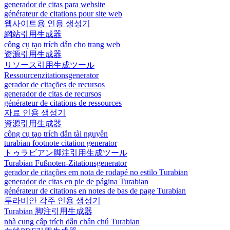
generador de citas para website
générateur de citations pour site web
웹사이트용 인용 생성기
網站引用生成器
công cụ tạo trích dẫn cho trang web
资源引用生成器
リソース引用生成ツール
Ressourcenzitationsgenerator
gerador de citações de recursos
generador de citas de recursos
générateur de citations de ressources
자료 인용 생성기
資源引用生成器
công cụ tạo trích dẫn tài nguyên
turabian footnote citation generator
トゥラビアン脚注引用生成ツール
Turabian Fußnoten-Zitationsgenerator
gerador de citações em nota de rodapé no estilo Turabian
generador de citas en pie de página Turabian
générateur de citations en notes de bas de page Turabian
투라비안 각주 인용 생성기
Turabian 脚注引用生成器
nhà cung cấp trích dẫn chân chú Turabian