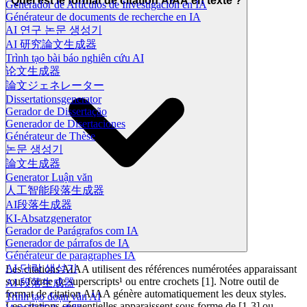
Quel est le format de citation AIAA en texte ?
Generador de Artículos de Investigación en IA
Générateur de documents de recherche en IA
AI 연구 논문 생성기
AI 研究論文生成器
Trình tạo bài báo nghiên cứu AI
论文生成器
論文ジェネレーター
Dissertationsgenerator
Gerador de Dissertação
Generador de Disertaciones
Générateur de Thèse
논문 생성기
論文生成器
Generator Luận văn
人工智能段落生成器
AI段落生成器
KI-Absatzgenerator
Gerador de Parágrafos com IA
Generador de párrafos de IA
Générateur de paragraphes IA
AI 단락 생성기
Les citations AIAA utilisent des références numérotées apparaissant
sous forme de superscripts¹ ou entre crochets [1]. Notre outil de
AI 段落生成器
format de citation AIAA génère automatiquement les deux styles.
Trình tạo đoạn văn AI
Les citations séquentielles apparaissent sous forme de [1-3] ou