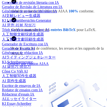
Generador de revisión literaria con IA
Gerador de Revisão de Literatura em IA
Générateur de revue de littérature IA
Génère un format de référence AIAA
100%
conforme.
AI文献レビュー生成器
KI Literaturübersichts-Generator
AI 문헌 리뷰 작성기
Trình tạo tổng quan văn học AI
Créez instantanément des
entrées BibTeX
pour LaTeX.
人工智能文献综述生成器
人工智慧文獻回顧生成器
Generador de Escritura con IA
Gerador de Escrita AI
Pour les articles de conférence, les revues et les rapports de la
Générateur de rédaction IA
NASA.
AIライティングジェネレーター
KI-Schreibgenerator
Générer une citation AIAA
AI 글쓰기 생성기
Công Cụ Viết AI
人工智能写作生成器
AI 寫作生成器
Escritor de ensayos de IA
Redator de ensaios com IA
Rédacteur d'essais IA
AIエッセイライター
KI Essay-Schreiber