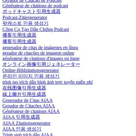
Gerador de Citação de Podcast
Générateur de citations de podcast
ポッドキャスト引用生成器
Podcast-Zitiergenerator
팟캐스트 인용 생성기
Công Cụ Tạo Dẫn Chứng Podcast
播客引用生成器
播客引用生成器
generador de citas de imágenes en línea
gerador de citações de imagem online
générateur de citations d'images en ligne
オンライン画像引用ジェネレーター
Online-Bildzitationsgenerator
온라인 이미지 인용 생성기
trình tạo trích dẫn hình ảnh trực tuyến miễn phí
在线图像引用生成器
線上圖片引用生成器
Generador de Citas AIAA
Gerador de Citações AIAA
Générateur de citations AIAA
AIAA 引用生成器
AIAA Zitationsgenerator
AIAA 인용 생성기
Trình sinh trích dẫn AIAA