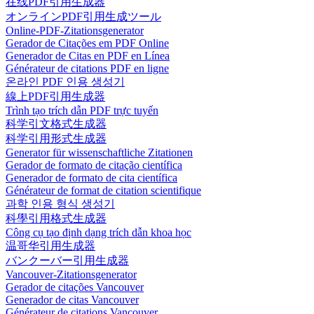
在线PDF引用生成器
オンラインPDF引用生成ツール
Online-PDF-Zitationsgenerator
Gerador de Citações em PDF Online
Generador de Citas en PDF en Línea
Générateur de citations PDF en ligne
온라인 PDF 인용 생성기
線上PDF引用生成器
Trình tạo trích dẫn PDF trực tuyến
科学引文格式生成器
科学引用形式生成器
Generator für wissenschaftliche Zitationen
Gerador de formato de citação científica
Generador de formato de cita científica
Générateur de format de citation scientifique
과학 인용 형식 생성기
科學引用格式生成器
Công cụ tạo định dạng trích dẫn khoa học
温哥华引用生成器
バンクーバー引用生成器
Vancouver-Zitationsgenerator
Gerador de citações Vancouver
Generador de citas Vancouver
Générateur de citations Vancouver