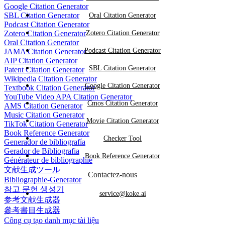
Google Citation Generator
SBL Citation Generator
Oral Citation Generator
Podcast Citation Generator
Zotero Citation Generator
Zotero Citation Generator
Oral Citation Generator
Podcast Citation Generator
JAMA Citation Generator
AIP Citation Generator
SBL Citation Generator
Patent Citation Generator
Wikipedia Citation Generator
Google Citation Generator
Textbook Citation Generator
YouTube Video APA Citation Generator
Cmos Citation Generator
AMS Citation Generator
Music Citation Generator
Movie Citation Generator
TikTok Citation Generator
Book Reference Generator
Checker Tool
Generador de bibliografía
Gerador de Bibliografia
Book Reference Generator
Générateur de bibliographie
文献生成ツール
Contactez-nous
Bibliographie-Generator
참고 문헌 생성기
service@koke.ai
参考文献生成器
參考書目生成器
Công cụ tạo danh mục tài liệu