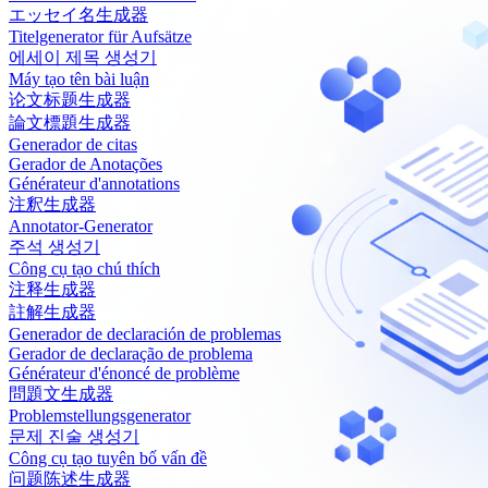
エッセイ名生成器
Titelgenerator für Aufsätze
에세이 제목 생성기
Máy tạo tên bài luận
论文标题生成器
論文標題生成器
Generador de citas
Gerador de Anotações
Générateur d'annotations
注釈生成器
Annotator-Generator
주석 생성기
Công cụ tạo chú thích
注释生成器
註解生成器
Generador de declaración de problemas
Gerador de declaração de problema
Générateur d'énoncé de problème
問題文生成器
Problemstellungsgenerator
문제 진술 생성기
Công cụ tạo tuyên bố vấn đề
问题陈述生成器