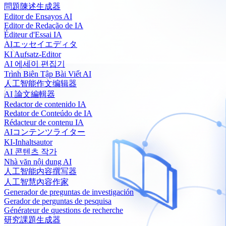
問題陳述生成器
Editor de Ensayos AI
Editor de Redação de IA
Éditeur d'Essai IA
AIエッセイエディタ
KI Aufsatz-Editor
AI 에세이 편집기
Trình Biên Tập Bài Viết AI
人工智能作文编辑器
AI 論文編輯器
Redactor de contenido IA
Redator de Conteúdo de IA
Rédacteur de contenu IA
AIコンテンツライター
KI-Inhaltsautor
AI 콘텐츠 작가
Nhà văn nội dung AI
人工智能内容撰写器
人工智慧內容作家
Generador de preguntas de investigación
Gerador de perguntas de pesquisa
Générateur de questions de recherche
研究課題生成器