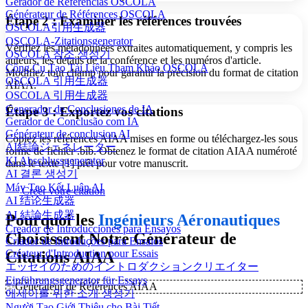
Gerador de Referências OSCOLA
Générateur de Références OSCOLA
Étape 2 : Examiner les références trouvées
OSCOLA引用生成器
OSCOLA-Zitationsgenerator
Vérifiez les métadonnées extraites automatiquement, y compris les
OSCOLA 참조 생성기
auteurs, les détails de la conférence et les numéros d'article.
Công Cụ Tạo Tài Liệu Tham Khảo OSCOLA
Modifiez tout champ pour garantir la précision du format de citation
OSCOLA 引用生成器
AIAA.
OSCOLA 引用生成器
Generador de Conclusiones de IA
Étape 3 : Exportez vos citations
Gerador de Conclusão com IA
Générateur de conclusion AI
Copiez les références AIAA mises en forme ou téléchargez-les sous
AI結論ジェネレーター
forme de fichier .bib. Obtenez le format de citation AIAA numéroté
KI Abschlussgenerator
dans le texte [1] prêt pour votre manuscrit.
AI 결론 생성기
Máy Tạo Kết Luận AI
Créer votre citation
AI 结论生成器
AI 結論生成器
Pourquoi les
Ingénieurs Aéronautiques
Creador de Introducciones para Ensayos
Choisissent Notre Générateur de
Criador de Introduções para Ensaios
Créateur d'Introduction pour Essais
Citations AIAA
エッセイのためのイントロダクションクリエイター
Einführungsgenerator für Essays
✨
Générateur de Références AIAA
에세이를 위한 소개 생성기
Người Tạo Giới Thiệu cho Bài Tiết