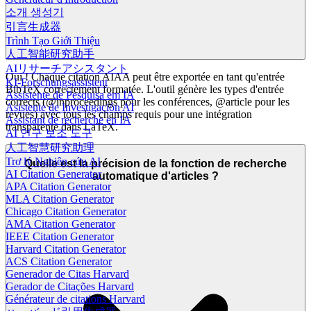
소개 생성기
引言生成器
Trình Tạo Giới Thiệu
人工智能研究助手
AIリサーチアシスタント
Oui ! Chaque citation AIAA peut être exportée en tant qu'entrée
KI-Forschungsassistent
BibTeX correctement formatée. L'outil génère les types d'entrée
Assistente de Pesquisa em IA
corrects (@inproceedings pour les conférences, @article pour les
Asistente de Investigación AI
revues) avec tous les champs requis pour une intégration
Assistant de recherche en IA
transparente dans LaTeX.
AI 연구 보조 도구
人工智慧研究助理
Trợ lý Nghiên cứu AI
Quelle est la précision de la fonction de recherche
AI Citation Generator
automatique d'articles ?
APA Citation Generator
MLA Citation Generator
Chicago Citation Generator
AMA Citation Generator
IEEE Citation Generator
Harvard Citation Generator
ACS Citation Generator
Generador de Citas Harvard
Gerador de Citações Harvard
Générateur de citations Harvard