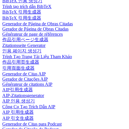
BibTeX 인용 생성기
Trình tạo trích dẫn BibTeX
BibTeX 引用生成器
BibTeX 引用生成器
Generador de Página de Obras Citadas
Gerador de Página de Obras Citadas
Générateur de page de références
作品引用ページ生成器
Zitationsseite Generator
인용 페이지 생성기
Trình Tạo Trang Tài Liệu Tham Khảo
作品引用页生成器
引用頁面生成器
Generador de Citas AIP
Gerador de Citações AIP
Générateur de citations AIP
AIP引用生成器
AIP-Zitationsgenerator
AIP 인용 생성기
Công Cụ Tạo Trích Dẫn AIP
AIP 引用生成器
AIP 引文生成器
Generador de Citas para Podcast