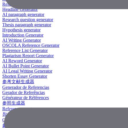
Reference Generator
Headline Generator
AI paragraph generator
Research question generator
Thesis paragraph generator
Hypothesis generator
Introduction Generator
AI Writing Generator
OSCOLA Reference Generator
Reference List Generator
Plagiarism Report Generator
AI Reword Generator
AI Bullet Point Generator
AI Legal Writing Generator
Shorten Essay Generator
参考文献生成器
Generador de Referencias
Gerador de Referências
Générateur de Références
参照生成器
Referenzgenerator
참조 생성기
Công Cụ Tạo Tài Liệu Tham Khảo
參考文獻生成器