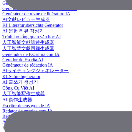
Generador de revisión literaria con IA
Gerador de Revisão de Literatura em IA
Générateur de revue de littérature IA
AI文献レビュー生成器
KI Literaturübersichts-Generator
AI 문헌 리뷰 작성기
Trình tạo tổng quan văn học AI
人工智能文献综述生成器
人工智慧文獻回顧生成器
Generador de Escritura con IA
Gerador de Escrita AI
Générateur de rédaction IA
AIライティングジェネレーター
KI-Schreibgenerator
AI 글쓰기 생성기
Công Cụ Viết AI
人工智能写作生成器
AI 寫作生成器
Escritor de ensayos de IA
Redator de ensaios com IA
Rédacteur d'essais IA
AIエッセイライター
KI Essay-Schreiber