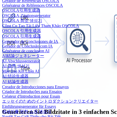
Gerador de Referências OSCOLA
Générateur de Références OSCOLA
OSCOLA引用生成器
OSCOLA-Zitationsgenerator
OSCOLA 참조 생성기
Công Cụ Tạo Tài Liệu Tham Khảo OSCOLA
OSCOLA 引用生成器
OSCOLA 引用生成器
Generador de Conclusiones de IA
Gerador de Conclusão com IA
Générateur de conclusion AI
AI結論ジェネレーター
KI Abschlussgenerator
AI 결론 생성기
Máy Tạo Kết Luận AI
AI 结论生成器
AI 結論生成器
Creador de Introducciones para Ensayos
Criador de Introduções para Ensaios
Créateur d'Introduction pour Essais
エッセイのためのイントロダクションクリエイター
Einführungsgenerator für Essays
Generieren Sie Bildzitate in 3 einfachen Sc
에세이를 위한 소개 생성기
Người Tạo Giới Thiệu cho Bài Tiết