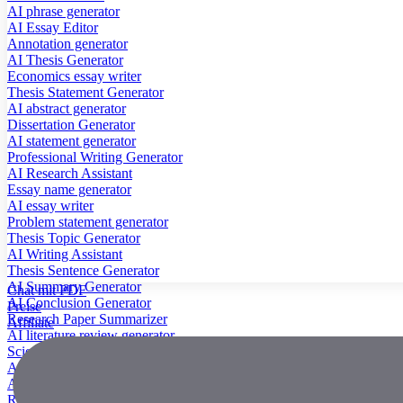
AI phrase generator
AI Essay Editor
Annotation generator
AI Thesis Generator
Economics essay writer
Thesis Statement Generator
AI abstract generator
Dissertation Generator
AI statement generator
Professional Writing Generator
AI Research Assistant
Essay name generator
AI essay writer
Problem statement generator
Thesis Topic Generator
AI Writing Assistant
Thesis Sentence Generator
AI Summary Generator
Chat mit PDF
AI Conclusion Generator
Preise
Research Paper Summarizer
Affiliate
AI literature review generator
Scientific Paper Summarizer
AI case study generator
AI Research Paper Generator
Research Title Generator