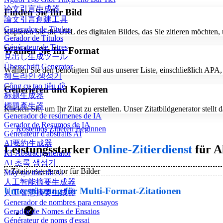
论文引言生成器
Finden Sie Ihr Bild
論文引言創建工具
Generador de Títulos
Kopieren Sie die URL des digitalen Bildes, das Sie zitieren möchten, 
Gerador de Títulos
Générateur de Titres
Wählen Sie Ihr Format
見出し生成ツール
Überschrift Generator
Wählen Sie den benötigten Stil aus unserer Liste, einschließlich 
헤드라인 생성기
Công cụ tạo tiêu đề
Generieren und Kopieren
标题生成器
標題產生器
Klicken Sie, um Ihr Zitat zu erstellen. Unser Zitatbildgenerator stellt 
Generador de resúmenes de IA
Gerador de Resumos de IA
Kostenlos Zitieren Beginnen
Générateur d'abstraits AI
AI要約生成器
Leistungsstarker
Online-Zitierdienst
für A
KI-Abstractgenerator
AI 초록 생성기
✨
Zitationsgenerator für Bilder
Máy tạo tóm tắt AI
人工智能摘要生成器
Unterstützung für Multi-Format-Zitationen
人工智慧摘要生成器
Generador de nombres para ensayos
Gerador de Nomes de Ensaios
Générateur de noms d'essai