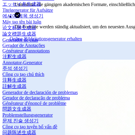
エッセイ名生成器
Unterstützt alle gängigen akademischen Formate, einschließl
Titelgenerator für Aufsätze
에세이 제목 생성기
Máy tạo tên bài luận
Die Formate werden ständig aktualisiert, um den neuesten Aus
论文标题生成器
論文標題生成器
Online-Bildzitationsgenerator erhalten
Generador de citas
Gerador de Anotações
Générateur d'annotations
注釈生成器
Annotator-Generator
주석 생성기
Công cụ tạo chú thích
注释生成器
註解生成器
Generador de declaración de problemas
Gerador de declaração de problema
Générateur d'énoncé de problème
問題文生成器
Problemstellungsgenerator
문제 진술 생성기
Công cụ tạo tuyên bố vấn đề
问题陈述生成器