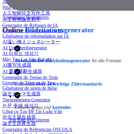
AI 에세이 작성기
Nhà văn luận văn AI
人工智能论文写作工具
Anmeldung
Registrieren
人工智慧論文寫手
Generador de Refraseo de IA
Online
Bildzitationsgenerator
Gerador de Reformulação de IA
Générateur de reformulation par IA
AI言い換えジェネレーター
AI Umschreibgenerator
AI 리워드 생성기
Máy Tạo Lại Văn Bản AI
Automatischer Bildzitationsgenerator
für alle Formate
AI重写生成器
AI 重新措辭生成器
Generador de Temas de Tesis
Gerador de Tópicos de Tese
Unterstützt
über 10 wichtige Zitierstandards
Générateur de sujets de thèse
論文テーマ生成器
Thesenthemen-Generator
논문 주제 생성기
Einfach, genau und
kostenlos
Công cụ Tạo Đề Tài Luận Văn
论文主题生成器
Ein Bild jetzt zitieren
論文主題產生器
Generador de Referencias OSCOLA