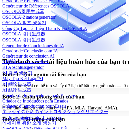
Gerador de Referências OSCOLA
Générateur de Références OSCOLA
OSCOLA引用生成器
OSCOLA-Zitationsgenerator
OSCOLA 참조 생성기
Công Cụ Tạo Tài Liệu Tham Khảo OSCOLA
OSCOLA 引用生成器
OSCOLA 引用生成器
Generador de Conclusiones de IA
Gerador de Conclusão com IA
Générateur de conclusion AI
Tạo danh sách tài liệu hoàn hảo của bạn t
AI結論ジェネレーター
KI Abschlussgenerator
AI 결론 생성기
Bước 1: Tìm nguồn tài liệu của bạn
Máy Tạo Kết Luận AI
AI 结论生成器
AI của chúng tôi có thể tìm và lấy dữ liệu từ bất kỳ nguồn nào — từ c
AI 結論生成器
Creador de Introducciones para Ensayos
Bước 2: Chọn phong cách của bạn
Criador de Introduções para Ensaios
Créateur d'Introduction pour Essais
Chọn định dạng ưu tiên của bạn (APA, MLA, Harvard, AMA).
エッセイのためのイントロダクションクリエイター
Einführungsgenerator für Essays
Bước 3: Tải trang của bạn
에세이를 위한 소개 생성기
Người Tạo Giới Thiệu cho Bài Tiết