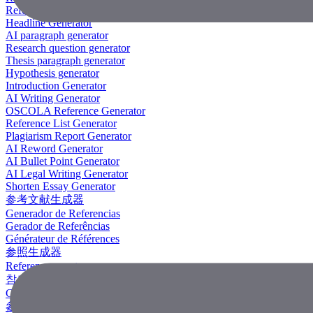
Reference Generator
Headline Generator
AI paragraph generator
Research question generator
Thesis paragraph generator
Hypothesis generator
Introduction Generator
AI Writing Generator
OSCOLA Reference Generator
Reference List Generator
Plagiarism Report Generator
AI Reword Generator
AI Bullet Point Generator
AI Legal Writing Generator
Shorten Essay Generator
参考文献生成器
Generador de Referencias
Gerador de Referências
Générateur de Références
参照生成器
Referenzgenerator
참조 생성기
Công Cụ Tạo Tài Liệu Tham Khảo
參考文獻生成器