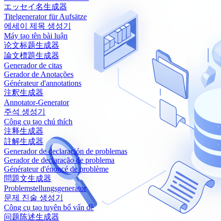
エッセイ名生成器
Titelgenerator für Aufsätze
에세이 제목 생성기
Máy tạo tên bài luận
论文标题生成器
論文標題生成器
Generador de citas
Gerador de Anotações
Générateur d'annotations
注釈生成器
Annotator-Generator
주석 생성기
Công cụ tạo chú thích
注释生成器
註解生成器
Generador de declaración de problemas
Gerador de declaração de problema
Générateur d'énoncé de problème
問題文生成器
Problemstellungsgenerator
문제 진술 생성기
Công cụ tạo tuyên bố vấn đề
问题陈述生成器