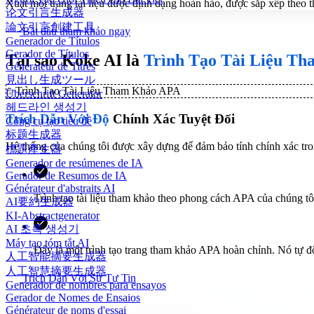
Xuất một trang tài liệu được định dạng hoàn hảo, được sắp xếp theo t
论文引言生成器
論文引言創建工具
Bắt đầu tham khảo ngay
Generador de Títulos
Gerador de Títulos
Tại sao Koke AI là
Trình Tạo Tài Liệu T
Générateur de Titres
見出し生成ツール
✨
Trình Tạo Tài Liệu Tham Khảo APA
Überschrift Generator
헤드라인 생성기
Trích Dẫn Với Độ
Chính Xác Tuyệt Đối
Công cụ tạo tiêu đề
标题生成器
Hệ thống của chúng tôi được xây dựng để đảm bảo tính chính xác trong
標題產生器
Generador de resúmenes de IA
Gerador de Resumos de IA
Générateur d'abstraits AI
Trình tạo tài liệu tham khảo theo phong cách APA của chúng tô
AI要約生成器
KI-Abstractgenerator
AI 초록 생성기
Máy tạo tóm tắt AI
Đây là một trình tạo trang tham khảo APA hoàn chỉnh. Nó tự 
人工智能摘要生成器
人工智慧摘要生成器
Trích Dẫn Với Sự Tự Tin
Generador de nombres para ensayos
Gerador de Nomes de Ensaios
Générateur de noms d'essai