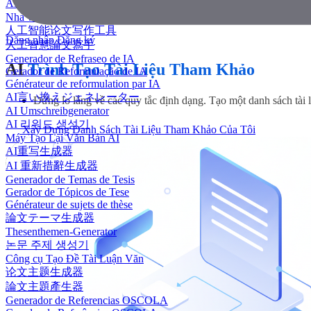
AI 에세이 작성기
Nhà văn luận văn AI
人工智能论文写作工具
Đăng nhập
Đăng ký
人工智慧論文寫手
Generador de Refraseo de IA
AI
Trình Tạo Tài Liệu Tham Khảo
Gerador de Reformulação de IA
Générateur de reformulation par IA
AI言い換えジェネレーター
Đừng lo lắng về các quy tắc định dạng. Tạo một danh sách tài l
AI Umschreibgenerator
AI 리워드 생성기
Xây Dựng Danh Sách Tài Liệu Tham Khảo Của Tôi
Máy Tạo Lại Văn Bản AI
AI重写生成器
AI 重新措辭生成器
Generador de Temas de Tesis
Gerador de Tópicos de Tese
Générateur de sujets de thèse
論文テーマ生成器
Thesenthemen-Generator
논문 주제 생성기
Công cụ Tạo Đề Tài Luận Văn
论文主题生成器
論文主題產生器
Generador de Referencias OSCOLA