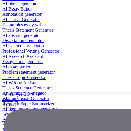
AI phrase generator
AI Essay Editor
Annotation generator
AI Thesis Generator
Economics essay writer
Thesis Statement Generator
AI abstract generator
Dissertation Generator
AI statement generator
Professional Writing Generator
AI Research Assistant
Essay name generator
AI essay writer
Problem statement generator
Thesis Topic Generator
AI Writing Assistant
Thesis Sentence Generator
AI Summary Generator
Trò chuyện với PDF
AI Conclusion Generator
Định giá
Research Paper Summarizer
Affiliate
AI literature review generator
Scientific Paper Summarizer
AI case study generator
AI Research Paper Generator
Research Title Generator