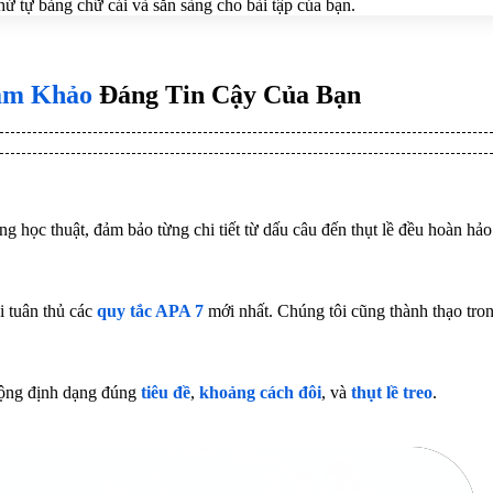
hứ tự bảng chữ cái và sẵn sàng cho bài tập của bạn.
ham Khảo
Đáng Tin Cậy Của Bạn
 học thuật, đảm bảo từng chi tiết từ dấu câu đến thụt lề đều hoàn hảo
i tuân thủ các
quy tắc APA 7
mới nhất. Chúng tôi cũng thành thạo tro
động định dạng đúng
tiêu đề
,
khoảng cách đôi
, và
thụt lề treo
.