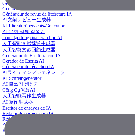
Generador de revisión literaria con IA
Gerador de Revisão de Literatura em IA
Générateur de revue de littérature IA
AI文献レビュー生成器
KI Literaturübersichts-Generator
AI 문헌 리뷰 작성기
Trình tạo tổng quan văn học AI
人工智能文献综述生成器
人工智慧文獻回顧生成器
Generador de Escritura con IA
Gerador de Escrita AI
Générateur de rédaction IA
AIライティングジェネレーター
KI-Schreibgenerator
AI 글쓰기 생성기
Công Cụ Viết AI
人工智能写作生成器
AI 寫作生成器
Escritor de ensayos de IA
Redator de ensaios com IA
Rédacteur d'essais IA
AIエッセイライター
KI Essay-Schreiber