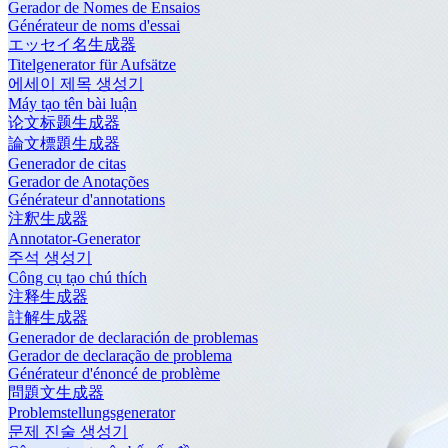
Gerador de Nomes de Ensaios
Générateur de noms d'essai
エッセイ名生成器
Titelgenerator für Aufsätze
에세이 제목 생성기
Máy tạo tên bài luận
论文标题生成器
論文標題生成器
Generador de citas
Gerador de Anotações
Générateur d'annotations
注釈生成器
Annotator-Generator
주석 생성기
Công cụ tạo chú thích
注释生成器
註解生成器
Generador de declaración de problemas
Gerador de declaração de problema
Générateur d'énoncé de problème
問題文生成器
Problemstellungsgenerator
문제 진술 생성기