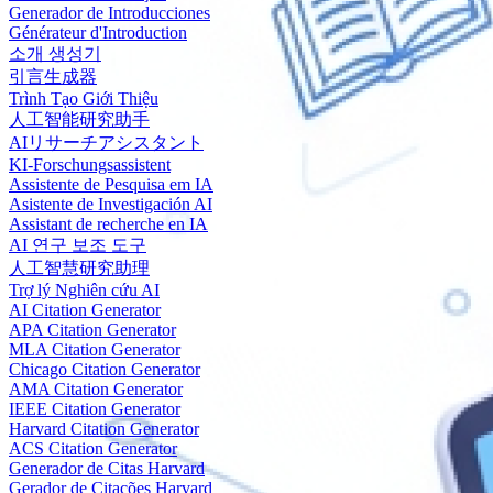
Generador de Introducciones
Générateur d'Introduction
소개 생성기
引言生成器
Trình Tạo Giới Thiệu
人工智能研究助手
AIリサーチアシスタント
KI-Forschungsassistent
Assistente de Pesquisa em IA
Asistente de Investigación AI
Assistant de recherche en IA
AI 연구 보조 도구
人工智慧研究助理
Trợ lý Nghiên cứu AI
AI Citation Generator
APA Citation Generator
MLA Citation Generator
Chicago Citation Generator
AMA Citation Generator
IEEE Citation Generator
Harvard Citation Generator
ACS Citation Generator
Generador de Citas Harvard
Gerador de Citações Harvard