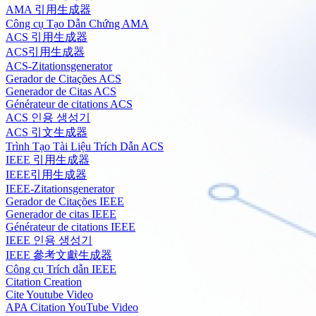
AMA 引用生成器
Công cụ Tạo Dẫn Chứng AMA
ACS 引用生成器
ACS引用生成器
ACS-Zitationsgenerator
Gerador de Citações ACS
Generador de Citas ACS
Générateur de citations ACS
ACS 인용 생성기
ACS 引文生成器
Trình Tạo Tài Liệu Trích Dẫn ACS
IEEE 引用生成器
IEEE引用生成器
IEEE-Zitationsgenerator
Gerador de Citações IEEE
Generador de citas IEEE
Générateur de citations IEEE
IEEE 인용 생성기
IEEE 參考文獻生成器
Công cụ Trích dẫn IEEE
Citation Creation
Cite Youtube Video
APA Citation YouTube Video