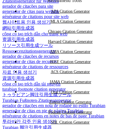
Recommend Tools
Zitationsgenerator für Websites
gerador de citações para site
generador de citas para website
APA Citation Generator
générateur de citations pour site web
MLA Citation Generator
웹사이트용 인용 생성기
網站引用生成器
Chicago Citation Generator
công cụ tạo trích dẫn cho trang web
资源引用生成器
Harvard Citation Generator
リソース引用生成ツール
Ressourcenzitationsgenerator
AMA Citation Generator
gerador de citações de recursos
generador de citas de recursos
IEEE Citation Generator
générateur de citations de ressources
자료 인용 생성기
ACS Citation Generator
資源引用生成器
JAMA Citation Generator
công cụ tạo trích dẫn tài nguyên
turabian footnote citation generator
Oral Citation Generator
トゥラビアン脚注引用生成ツール
Turabian Fußnoten-Zitationsgenerator
Zotero Citation Generator
gerador de citações em nota de rodapé no estilo Turabian
generador de citas en pie de página Turabian
Podcast Citation Generator
générateur de citations en notes de bas de page Turabian
투라비안 각주 인용 생성기
SBL Citation Generator
Turabian 脚注引用生成器