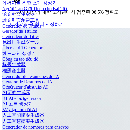
에세이를 위한 소개 생성기
Người Tạo Giới Thiệu cho Bài Tiết
150개 이상의 대학 도서관에서 검증된 98.5% 정확도
论文引言生成器
論文引言創建工具
시카고 인용 형식 지정하기
Generador de Títulos
Gerador de Títulos
Générateur de Titres
見出し生成ツール
Überschrift Generator
헤드라인 생성기
Công cụ tạo tiêu đề
标题生成器
標題產生器
Generador de resúmenes de IA
Gerador de Resumos de IA
Générateur d'abstraits AI
AI要約生成器
KI-Abstractgenerator
AI 초록 생성기
Máy tạo tóm tắt AI
人工智能摘要生成器
人工智慧摘要生成器
Generador de nombres para ensayos