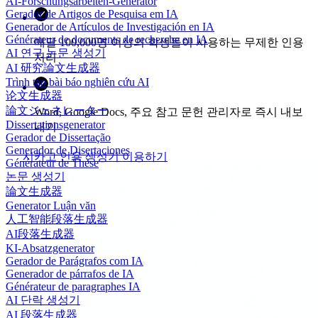
AI-Forschungsarbeiten-Generator
Gerador de Artigos de Pesquisa em IA
Generador de Artículos de Investigación en IA
Générateur de documents de recherche en IA
매달 100,000명 이상의 학생들이 사용하는 무제한 인용
AI 연구 논문 생성기
처리
AI 研究論文生成器
Trình tạo bài báo nghiên cứu AI
论文生成器
論文ジェネレーター
Word, Google Docs, 주요 참고 문헌 관리자로 즉시 내보
Dissertationsgenerator
내기
Gerador de Dissertação
Generador de Disertaciones
시카고 인용 생성기 이용하기
Générateur de Thèse
논문 생성기
論文生成器
Generator Luận văn
人工智能段落生成器
AI段落生成器
KI-Absatzgenerator
Gerador de Parágrafos com IA
Generador de párrafos de IA
Générateur de paragraphes IA
AI 단락 생성기
AI 段落生成器