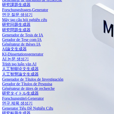
研究課題生成器
Forschungsfragen-Generator
연구 질문 생성기
Máy tạo câu hỏi nghiên cứu
研究问题生成器
研究問題生成器
Generador de Tesis de IA
Gerador de Tese com IA
Générateur de thèses IA
AI論文生成器
KI-Dissertationsgenerator
AI 논문 생성기
Trình tạo luận văn AI
人工智能论文生成器
人工智慧論文生成器
Generador de Títulos de Investigación
Gerador de Títulos de Pesquisa
Générateur de titres de recherche
研究タイトル生成器
Forschungstitel-Generator
연구 제목 생성기
Generator Tiêu Đề Nghiên Cứu
研究标题生成器