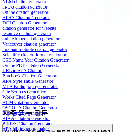
NLM citation generator
in-text citation generator
Online citation generator
APSA Citation Generator
DOI Citation Generator
citation generator for website
resource citation generator
online image citation generator
Vancouver citation generator
turabian footnote citation generator
Scientific citation format generator
CSE Name Year Citation Generator
Online PDF Citation Generator
URL to APA Citation
Bluebook Citation Generator
APA Style Table Generator
MLA Bibliography Generator
Cite Sources Generator
Works Cited Page Generator
ACM Citation Generator
OSCOLA Citation Generator
자주 묻는 질문
Bibliography generator
AIAA Citation Generator
BibTeX Citation Generator
APA bibliography maker
이 시카고 인용 생성기는 무료로 사용할 수 있나요?