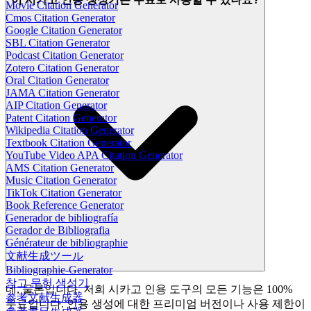
Movie Citation Generator
Cmos Citation Generator
Google Citation Generator
SBL Citation Generator
Podcast Citation Generator
Zotero Citation Generator
Oral Citation Generator
JAMA Citation Generator
AIP Citation Generator
Patent Citation Generator
Wikipedia Citation Generator
Textbook Citation Generator
YouTube Video APA Citation Generator
AMS Citation Generator
Music Citation Generator
TikTok Citation Generator
Book Reference Generator
Generador de bibliografía
Gerador de Bibliografia
Générateur de bibliographie
文献生成ツール
Bibliographie-Generator
참고 문헌 생성기
네, 물론입니다. 저희 시카고 인용 도구의 모든 기능은 100%
参考文献生成器
무료입니다. 인용 생성에 대한 프리미엄 버전이나 사용 제한이