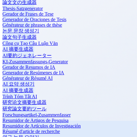
論文文の生成器
Thesis-Satzgenerator
Gerador de Frases de Tese
Generador de Oraciones de Tesis
Générateur de phrases de thèse
논문 문장 생성기
論文句子生成器
Công cụ Tạo Câu Luận Văn
AI 摘要生成器
AI要約ジェネレーター
KI-Zusammenfassungs-Generator
Gerador de Resumos de IA
Generador de Resúmenes de IA
Générateur de Résumé AI
AI 요약 생성기
AI 摘要生成器
Trình Tóm Tắt AI
研究论文摘要生成器
研究論文要約ツール
Forschungsartikel-Zusammenfasser
Resumidor de Artigos de Pesquisa
Resumidor de Artículos de Investigación
Résumé d'article de recherche