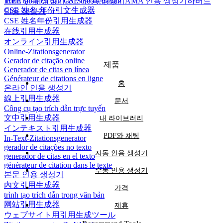
Trình tạo trích dẫn CSE theo tên-năm
IEEE 인용 생성기
ACS 인용 생성기
AMA 인용 생성기
하버드
CSE 姓名-年份引文生成器
인용 생성기
CSE 姓名年份引用生成器
在线引用生成器
オンライン引用生成器
Online-Zitationsgenerator
Gerador de citação online
제품
Generador de citas en línea
Générateur de citations en ligne
홈
온라인 인용 생성기
線上引用生成器
문서
Công cụ tạo trích dẫn trực tuyến
文中引用生成器
내 라이브러리
インテキスト引用生成器
PDF와 채팅
In-Text-Zitationsgenerator
gerador de citações no texto
자동 인용 생성기
generador de citas en el texto
générateur de citation dans le texte
수동 인용 생성기
본문 인용 생성기
內文引用生成器
가격
trình tạo trích dẫn trong văn bản
网站引用生成器
제휴
ウェブサイト用引用生成ツール