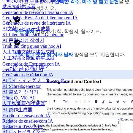
Công Cụ Tạo Tài Liệu Tham Khảo
시카고 스타일에서
완벽한 각주, 미주 및 참고 문헌
을 몇
參考文獻生成器
초 만에 생성하세요.
Generador de revisión literaria con IA
Gerador de Revisão de Literatura em IA
Générateur de revue de littérature IA
AI文献レビュー生成器
모든 출처
인용하기: 책, 학술지, 웹사이트.
KI Literaturübersichts-Generator
AI 문헌 리뷰 작성기
Trình tạo tổng quan văn học AI
人工智能文献综述生成器
주석-참고 문헌 및 저자-날짜
양식을 모두 지원합니다.
人工智慧文獻回顧生成器
Generador de Escritura con IA
시카고 인용 만들기
Gerador de Escrita AI
Générateur de rédaction IA
AIライティングジェネレーター
KI-Schreibgenerator
AI 글쓰기 생성기
Công Cụ Viết AI
人工智能写作生成器
AI 寫作生成器
Escritor de ensayos de IA
Redator de ensaios com IA
Rédacteur d'essais IA
AIエッセイライター