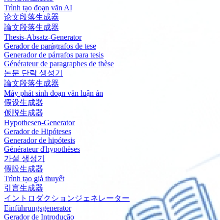
Trình tạo đoạn văn AI
论文段落生成器
論文段落生成器
Thesis-Absatz-Generator
Gerador de parágrafos de tese
Generador de párrafos para tesis
Générateur de paragraphes de thèse
논문 단락 생성기
論文段落生成器
Máy phát sinh đoạn văn luận án
假设生成器
仮説生成器
Hypothesen-Generator
Gerador de Hipóteses
Generador de hipótesis
Générateur d'hypothèses
가설 생성기
假設生成器
Trình tạo giả thuyết
引言生成器
イントロダクションジェネレーター
Einführungsgenerator
Gerador de Introdução