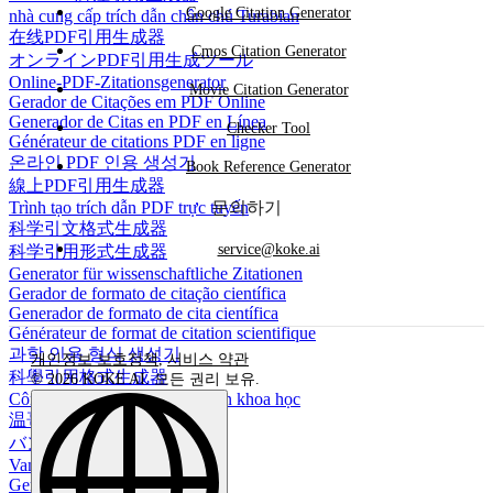
Google Citation Generator
nhà cung cấp trích dẫn chân chú Turabian
在线PDF引用生成器
Cmos Citation Generator
オンラインPDF引用生成ツール
Online-PDF-Zitationsgenerator
Movie Citation Generator
Gerador de Citações em PDF Online
Generador de Citas en PDF en Línea
Checker Tool
Générateur de citations PDF en ligne
온라인 PDF 인용 생성기
Book Reference Generator
線上PDF引用生成器
Trình tạo trích dẫn PDF trực tuyến
문의하기
科学引文格式生成器
service@koke.ai
科学引用形式生成器
Generator für wissenschaftliche Zitationen
Gerador de formato de citação científica
Generador de formato de cita científica
Générateur de format de citation scientifique
과학 인용 형식 생성기
개인정보 보호정책
,
서비스 약관
科學引用格式生成器
© 2026 KOKE AI. 모든 권리 보유.
Công cụ tạo định dạng trích dẫn khoa học
温哥华引用生成器
バンクーバー引用生成器
Vancouver-Zitationsgenerator
Gerador de citações Vancouver