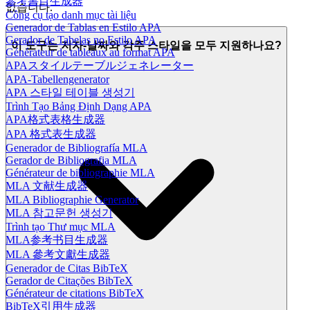
參考書目生成器
없습니다.
Công cụ tạo danh mục tài liệu
Generador de Tablas en Estilo APA
Gerador de Tabelas no Estilo APA
이 도구는 저자-날짜와 각주 스타일을 모두 지원하나요?
Générateur de tableaux au format APA
APAスタイルテーブルジェネレーター
APA-Tabellengenerator
APA 스타일 테이블 생성기
Trình Tạo Bảng Định Dạng APA
APA格式表格生成器
APA 格式表生成器
Generador de Bibliografía MLA
Gerador de Bibliografia MLA
Générateur de bibliographie MLA
MLA 文献生成器
MLA Bibliographie Generator
MLA 참고문헌 생성기
Trình tạo Thư mục MLA
MLA参考书目生成器
MLA 參考文獻生成器
Generador de Citas BibTeX
Gerador de Citações BibTeX
Générateur de citations BibTeX
BibTeX引用生成器