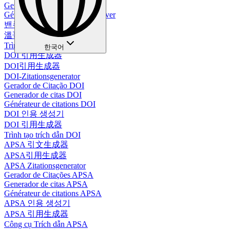
Generador de citas Vancouver
Générateur de citations Vancouver
밴쿠버 인용 생성기
溫哥華引用生成器
Trình tạo trích dẫn Vancouver
한국어
DOI 引用生成器
DOI引用生成器
DOI-Zitationsgenerator
Gerador de Citação DOI
Generador de citas DOI
Générateur de citations DOI
DOI 인용 생성기
DOI 引用生成器
Trình tạo trích dẫn DOI
APSA 引文生成器
APSA引用生成器
APSA Zitationsgenerator
Gerador de Citações APSA
Generador de citas APSA
Générateur de citations APSA
APSA 인용 생성기
APSA 引用生成器
Công cụ Trích dẫn APSA