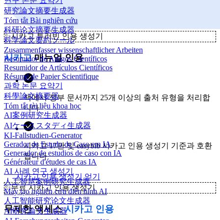
연구 논문 요약기
研究論文摘要生成器
Tóm tắt Bài nghiên cứu
科研论文摘要生成器
✨
시카고 튜러빈 인용 생성기
科学論文要約ツール
Zusammenfasser wissenschaftlicher Arbeiten
시카고
매뉴얼 인용
Resumidor de Artigos Científicos
Resumidor de Artículos Científicos
Résumé de Papier Scientifique
과학 논문 요약기
科學論文摘要器
책에서 정부 문서까지 25개 이상의 출처 유형을 처리합
Tóm tắt tài liệu khoa học
니다
AI案例研究生成器
AIケーススタディ生成器
KI-Fallstudien-Generator
Gerador de Estudo de Caso em IA
시카고 17판 및 easybib 시카고 인용 생성기 기준과 호환
Generador de estudios de caso con IA
됩니다
Générateur d'études de cas IA
AI 사례 연구 생성기
시카고 인용 생성기 얻기
人工智慧案例研究生成器
✨
무료 시카고 인용 생성기
Máy tạo nghiên cứu điển hình AI
人工智能研究论文生成器
무제한 액세스
시카고 인용
AI研究論文生成器