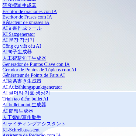
研究標題生成器
Escritor de oraciones con IA
Escritor de Frases com IA
Rédacteur de phrases IA
AI文書作成ツール
KI Satzgenerator
AI 문장 작성기
Công cụ viết câu AI
AI句子生成器
人工智慧句子生成器
Generador de Puntos Clave con IA
Gerador de Pontos de Tópicos com AI
Générateur de Points de Faits AI
AI箇条書き生成器
AI Aufzählungspunktgenerator
AI 글머리 기호 생성기
Trình tạo điểm bullet AI
AI bullet point 生成器
AI 簡報生成器
人工智能写作助手
AIライティングアシスタント
KI-Schreibassistent
Assistente de Redação com IA