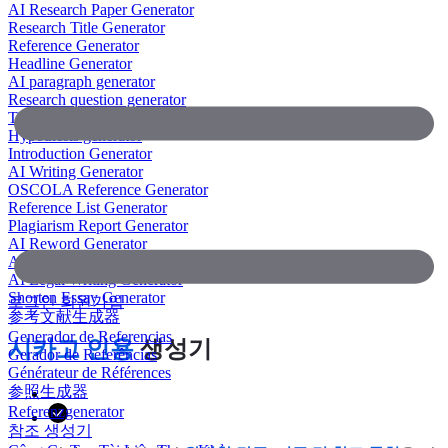
AI Research Paper Generator
Research Title Generator
Reference Generator
Headline Generator
AI paragraph generator
Research question generator
Thesis paragraph generator
Hypothesis generator
Introduction Generator
AI Writing Generator
OSCOLA Reference Generator
Reference List Generator
Plagiarism Report Generator
AI Reword Generator
AI Bullet Point Generator
AI Legal Writing Generator
Shorten Essay Generator
로그인
회원가입
参考文献生成器
Generador de Referencias
시카고 인용
생성기
Gerador de Referências
Générateur de Références
参照生成器
Referenzgenerator
참조 생성기