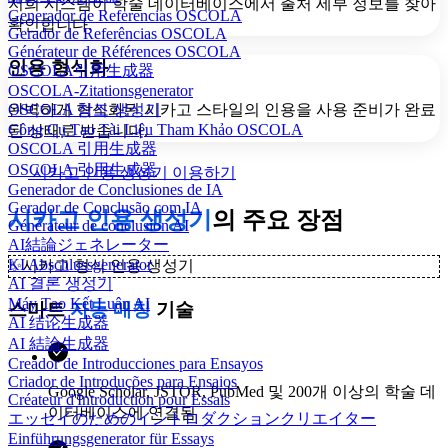
저희 시스템이 학술 데이터베이스에서 출처 세부 정보를 찾아
Generador de Referencias OSCOLA
확인합니다.
Gerador de Referências OSCOLA
Générateur de Références OSCOLA
인용 형식화
OSCOLA引用生成器
OSCOLA-Zitationsgenerator
완벽하게 형식화된 시카고 스타일의 인용을 사용 준비가 완료
OSCOLA 참조 생성기
Công Cụ Tạo Tài Liệu Tham Khảo OSCOLA
된 상태로 받습니다.
OSCOLA 引用生成器
OSCOLA 引用生成器
시카고 인용 생성기 이용하기
Generador de Conclusiones de IA
Gerador de Conclusão com IA
시카고 인용 생성기
의 주요 장점
Générateur de conclusion AI
AI結論ジェネレーター
KI Abschlussgenerator
✨
시카고 형식 인용 생성기
AI 결론 생성기
Máy Tạo Kết Luận AI
스마트
자동 매칭
기술
AI 结论生成器
AI 結論生成器
Creador de Introducciones para Ensayos
Criador de Introduções para Ensaios
Google Scholar, JSTOR, PubMed 및 200개 이상의 학술 데
Créateur d'Introduction pour Essais
이터베이스에 연결됨
エッセイのためのイントロダクションクリエイター
Einführungsgenerator für Essays