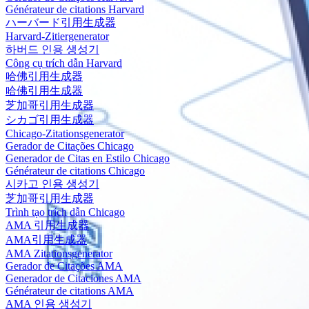
Générateur de citations Harvard
ハーバード引用生成器
Harvard-Zitiergenerator
하버드 인용 생성기
Công cụ trích dẫn Harvard
哈佛引用生成器
哈佛引用生成器
芝加哥引用生成器
シカゴ引用生成器
Chicago-Zitationsgenerator
Gerador de Citações Chicago
Generador de Citas en Estilo Chicago
Générateur de citations Chicago
시카고 인용 생성기
芝加哥引用生成器
Trình tạo trích dẫn Chicago
AMA 引用生成器
AMA引用生成器
AMA Zitationsgenerator
Gerador de Citações AMA
Generador de Citaciones AMA
Générateur de citations AMA
AMA 인용 생성기