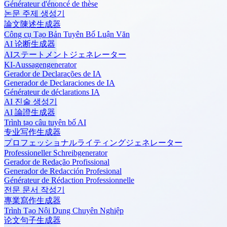
Générateur d'énoncé de thèse
논문 주제 생성기
論文陳述生成器
Công cụ Tạo Bản Tuyên Bố Luận Văn
AI 论断生成器
AIステートメントジェネレーター
KI-Aussagengenerator
Gerador de Declarações de IA
Generador de Declaraciones de IA
Générateur de déclarations IA
AI 진술 생성기
AI 論證生成器
Trình tạo câu tuyên bố AI
专业写作生成器
プロフェッショナルライティングジェネレーター
Professioneller Schreibgenerator
Gerador de Redação Profissional
Generador de Redacción Profesional
Générateur de Rédaction Professionnelle
전문 문서 작성기
專業寫作生成器
Trình Tạo Nội Dung Chuyên Nghiệp
论文句子生成器