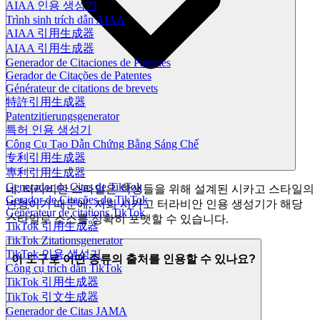
AIAA 인용 생성기
Trình sinh trích dẫn AIAA
AIAA 引用生成器
AIAA 引用生成器
Generador de Citaciones de Patentes
Gerador de Citações de Patentes
Générateur de citations de brevets
特許引用生成器
Patentzitierungsgenerator
특허 인용 생성기
Công Cụ Tạo Dẫn Chứng Bằng Sáng Chế
专利引用生成器
專利引用生成器
Generador de Citas de TikTok
네. 터라비안 스타일은 학생들을 위해 설계된 시카고 스타일의
Gerador de Citações do TikTok
변형이기 때문에, 저희 시카고 터라비안 인용 생성기가 해당
Générateur de citations TikTok
스타일로 소스를 정확히 포맷할 수 있습니다.
TikTok 引用生成器
TikTok Zitationsgenerator
TikTok 인용 생성기
이 도구로 어떤 종류의 출처를 인용할 수 있나요?
Công cụ trích dẫn TikTok
TikTok 引用生成器
TikTok 引文生成器
Generador de Citas JAMA