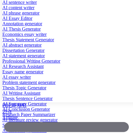
AI sentence writer
AI content writer
AI phrase generator
AI Essay Editor
Annotation generator
AI Thesis Generator
Economics essay writer
Thesis Statement Generator
AI abstract generator
Dissertation Generator
AI statement generator
Professional Writing Generator
AI Research Assistant
Essay name generator
AI essay writer
Problem statement generator
Thesis Topic Generator
AI Writing Assistant
Thesis Sentence Generator
AI Summary Generator
PDF와 채팅
AI Conclusion Generator
가격
Research Paper Summarizer
Affiliate
AI literature review generator
Scientific Paper Summarizer
AI case study generator