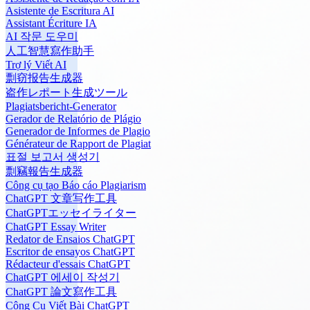
Asistente de Escritura AI
Assistant Écriture IA
AI 작문 도우미
人工智慧寫作助手
Trợ lý Viết AI
剽窃报告生成器
盗作レポート生成ツール
Plagiatsbericht-Generator
Gerador de Relatório de Plágio
Generador de Informes de Plagio
Générateur de Rapport de Plagiat
표절 보고서 생성기
剽竊報告生成器
Công cụ tạo Báo cáo Plagiarism
ChatGPT 文章写作工具
ChatGPTエッセイライター
ChatGPT Essay Writer
Redator de Ensaios ChatGPT
Escritor de ensayos ChatGPT
Rédacteur d'essais ChatGPT
ChatGPT 에세이 작성기
ChatGPT 論文寫作工具
Công Cụ Viết Bài ChatGPT