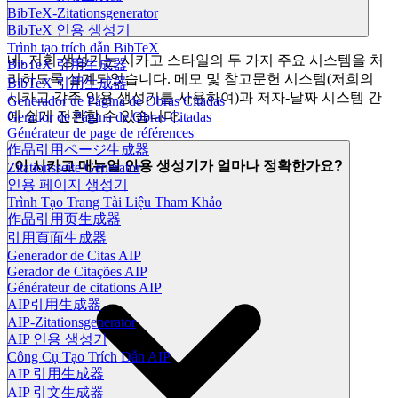
BibTeX-Zitationsgenerator
BibTeX 인용 생성기
Trình tạo trích dẫn BibTeX
네. 저희 생성기는 시카고 스타일의 두 가지 주요 시스템을 처
BibTeX 引用生成器
리하도록 설계되었습니다. 메모 및 참고문헌 시스템(저희의
BibTeX 引用生成器
시카고 각주 인용 생성기를 사용하여)과 저자-날짜 시스템 간
Generador de Página de Obras Citadas
에 쉽게 전환할 수 있습니다.
Gerador de Página de Obras Citadas
Générateur de page de références
作品引用ページ生成器
이 시카고 매뉴얼 인용 생성기가 얼마나 정확한가요?
Zitationsseite Generator
인용 페이지 생성기
Trình Tạo Trang Tài Liệu Tham Khảo
作品引用页生成器
引用頁面生成器
Generador de Citas AIP
Gerador de Citações AIP
Générateur de citations AIP
AIP引用生成器
AIP-Zitationsgenerator
AIP 인용 생성기
Công Cụ Tạo Trích Dẫn AIP
AIP 引用生成器
AIP 引文生成器