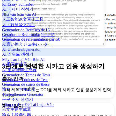
KI Essay-Schreiber
AI 에세이 작성기
Nhà văn luận văn AI
人工智能论文写作工具
人工智慧論文寫手
Generador de Refraseo de IA
Gerador de Reformulação de IA
Générateur de reformulation par IA
AI言い換えジェネレーター
AI Umschreibgenerator
AI 리워드 생성기
Máy Tạo Lại Văn Bản AI
AI重写生成器
3단계로 완벽한 시카고 인용 생성하기
AI 重新措辭生成器
Generador de Temas de Tesis
출처 입력
Gerador de Tópicos de Tese
Générateur de sujets de thèse
論文テーマ生成器
도서 제목, URL 또는 DOI를 저희 시카고 인용 생성기에 입력
Thesenthemen-Generator
하세요.
논문 주제 생성기
Công cụ Tạo Đề Tài Luận Văn
자동 일치
论文主题生成器
論文主題產生器