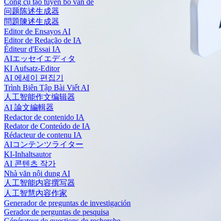
Công cụ tạo tuyên bố vấn đề
问题陈述生成器
問題陳述生成器
Editor de Ensayos AI
Editor de Redação de IA
Éditeur d'Essai IA
AIエッセイエディタ
KI Aufsatz-Editor
AI 에세이 편집기
Trình Biên Tập Bài Viết AI
人工智能作文编辑器
AI 論文編輯器
Redactor de contenido IA
Redator de Conteúdo de IA
Rédacteur de contenu IA
AIコンテンツライター
KI-Inhaltsautor
AI 콘텐츠 작가
Nhà văn nội dung AI
人工智能内容撰写器
人工智慧內容作家
Generador de preguntas de investigación
Gerador de perguntas de pesquisa
Générateur de questions de recherche