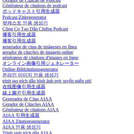
Gerador de Citação de Podcast
Générateur de citations de podcast
ポッドキャスト引用生成器
Podcast-Zitiergenerator
팟캐스트 인용 생성기
Công Cụ Tạo Dẫn Chứng Podcast
播客引用生成器
播客引用生成器
generador de citas de imágenes en línea
gerador de citações de imagem online
générateur de citations d'images en ligne
オンライン画像引用ジェネレーター
Online-Bildzitationsgenerator
온라인 이미지 인용 생성기
trình tạo trích dẫn hình ảnh trực tuyến miễn phí
在线图像引用生成器
線上圖片引用生成器
Generador de Citas AIAA
Gerador de Citações AIAA
Générateur de citations AIAA
AIAA 引用生成器
AIAA Zitationsgenerator
AIAA 인용 생성기
Trình sinh trích dẫn AIAA