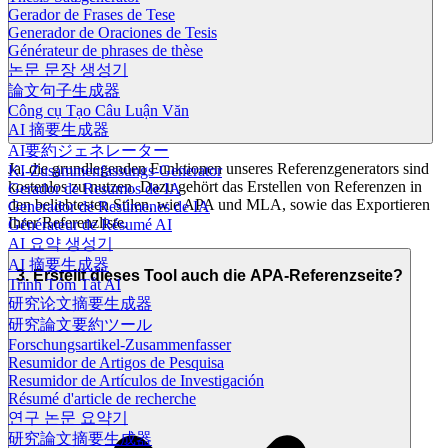
Gerador de Frases de Tese
Generador de Oraciones de Tesis
Générateur de phrases de thèse
논문 문장 생성기
論文句子生成器
Công cụ Tạo Câu Luận Văn
AI 摘要生成器
AI要約ジェネレーター
Ja, die grundlegenden Funktionen unseres Referenzgenerators sind
KI-Zusammenfassungs-Generator
kostenlos zu nutzen. Dazu gehört das Erstellen von Referenzen in
Gerador de Resumos de IA
den beliebtesten Stilen, wie APA und MLA, sowie das Exportieren
Generador de Resúmenes de IA
Ihrer Referenzliste.
Générateur de Résumé AI
AI 요약 생성기
AI 摘要生成器
3. Erstellt dieses Tool auch die APA-Referenzseite?
Trình Tóm Tắt AI
研究论文摘要生成器
研究論文要約ツール
Forschungsartikel-Zusammenfasser
Resumidor de Artigos de Pesquisa
Resumidor de Artículos de Investigación
Résumé d'article de recherche
연구 논문 요약기
研究論文摘要生成器