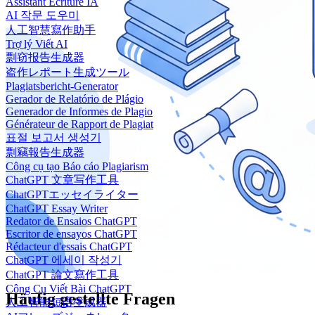
Assistant Écriture IA
AI 작문 도우미
人工智慧寫作助手
Trợ lý Viết AI
剽窃报告生成器
盗作レポート生成ツール
Plagiatsbericht-Generator
Gerador de Relatório de Plágio
Generador de Informes de Plagio
Générateur de Rapport de Plagiat
표절 보고서 생성기
剽竊報告生成器
Công cụ tạo Báo cáo Plagiarism
ChatGPT 文章写作工具
ChatGPTエッセイライター
ChatGPT Essay Writer
Redator de Ensaios ChatGPT
Escritor de ensayos ChatGPT
Rédacteur d'essais ChatGPT
ChatGPT 에세이 작성기
ChatGPT 論文寫作工具
Công Cụ Viết Bài ChatGPT
Häufig gestellte Fragen
人工智能短语生成器