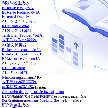
問題陳述生成器
Editor de Ensayos AI
Editor de Redação de IA
Éditeur d'Essai IA
AIエッセイエディタ
KI Aufsatz-Editor
AI 에세이 편집기
Trình Biên Tập Bài Viết AI
人工智能作文编辑器
AI 論文編輯器
Redactor de contenido IA
Redator de Conteúdo de IA
Rédacteur de contenu IA
AIコンテンツライター
KI-Inhaltsautor
AI 콘텐츠 작가
Nhà văn nội dung AI
✨
Referenzgenerator APA
人工智能内容撰写器
Quellen
sofort erfassen
人工智慧內容作家
Generador de preguntas de investigación
Gerador de perguntas de pesquisa
Beschleunigen Sie Ihren Forschungsprozess, indem Sie
Générateur de questions de recherche
Quelleninformationen sofort beim Entdecken erfassen.
研究課題生成器