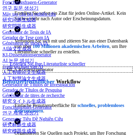
Forschungsfragen-Generator
연구 질문 생성기
Erstellen Sie sofort ein Zitat für jeden Online-Artikel. Kein
Máy tạo câu hỏi nghiên cứu
Suchen mehr nach Autor oder Erscheinungsdatum.
研究问题生成器
研究問題生成器
Generador de Tesis de IA
Gerador de Tese com IA
Verbinden Sie sich mit und zitieren Sie aus einer Datenbank
Générateur de thèses IA
von über
100 Millionen akademischen Arbeiten
, um Ihre
AI論文生成器
Literaturliste schneller zu erstellen.
KI-Dissertationsgenerator
AI 논문 생성기
Erstellen Sie Ihre Literaturliste schneller
Trình tạo luận văn AI
✨
MLA Referenzgenerator
人工智能论文生成器
人工智慧論文生成器
Benutzerfreundlicher
Workflow
Generador de Títulos de Investigación
Gerador de Títulos de Pesquisa
Générateur de titres de recherche
研究タイトル生成器
Einfache Benutzeroberfläche für
schnelles
,
problemloses
Forschungstitel-Generator
Referenzieren
.
연구 제목 생성기
Generator Tiêu Đề Nghiên Cứu
研究标题生成器
研究標題生成器
Organisieren Sie Quellen nach Projekt, um Ihre Forschung