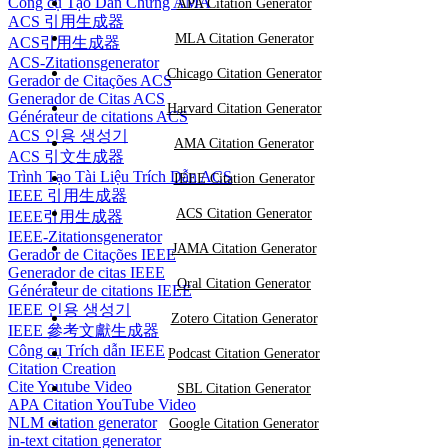
Công cụ Tạo Dẫn Chứng AMA
APA Citation Generator
ACS 引用生成器
MLA Citation Generator
ACS引用生成器
ACS-Zitationsgenerator
Chicago Citation Generator
Gerador de Citações ACS
Generador de Citas ACS
Harvard Citation Generator
Générateur de citations ACS
ACS 인용 생성기
AMA Citation Generator
ACS 引文生成器
Trình Tạo Tài Liệu Trích Dẫn ACS
IEEE Citation Generator
IEEE 引用生成器
ACS Citation Generator
IEEE引用生成器
IEEE-Zitationsgenerator
JAMA Citation Generator
Gerador de Citações IEEE
Generador de citas IEEE
Oral Citation Generator
Générateur de citations IEEE
IEEE 인용 생성기
Zotero Citation Generator
IEEE 參考文獻生成器
Công cụ Trích dẫn IEEE
Podcast Citation Generator
Citation Creation
Cite Youtube Video
SBL Citation Generator
APA Citation YouTube Video
NLM citation generator
Google Citation Generator
in-text citation generator