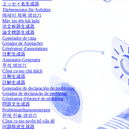
エッセイ名生成器
Titelgenerator für Aufsätze
에세이 제목 생성기
Máy tạo tên bài luận
论文标题生成器
論文標題生成器
Generador de citas
Gerador de Anotações
Générateur d'annotations
注釈生成器
Annotator-Generator
주석 생성기
Công cụ tạo chú thích
注释生成器
註解生成器
Generador de declaración de problemas
Gerador de declaração de problema
Générateur d'énoncé de problème
問題文生成器
Problemstellungsgenerator
문제 진술 생성기
Công cụ tạo tuyên bố vấn đề
问题陈述生成器