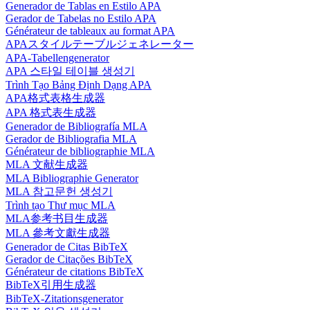
Generador de Tablas en Estilo APA
Gerador de Tabelas no Estilo APA
Générateur de tableaux au format APA
APAスタイルテーブルジェネレーター
APA-Tabellengenerator
APA 스타일 테이블 생성기
Trình Tạo Bảng Định Dạng APA
APA格式表格生成器
APA 格式表生成器
Generador de Bibliografía MLA
Gerador de Bibliografia MLA
Générateur de bibliographie MLA
MLA 文献生成器
MLA Bibliographie Generator
MLA 참고문헌 생성기
Trình tạo Thư mục MLA
MLA参考书目生成器
MLA 參考文獻生成器
Generador de Citas BibTeX
Gerador de Citações BibTeX
Générateur de citations BibTeX
BibTeX引用生成器
BibTeX-Zitationsgenerator