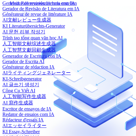
Generador de revisión literaria con IA
Mein Referenzverzeichnis erstellen
Gerador de Revisão de Literatura em IA
Générateur de revue de littérature IA
AI文献レビュー生成器
KI Literaturübersichts-Generator
AI 문헌 리뷰 작성기
Trình tạo tổng quan văn học AI
人工智能文献综述生成器
人工智慧文獻回顧生成器
Generador de Escritura con IA
Gerador de Escrita AI
Générateur de rédaction IA
AIライティングジェネレーター
KI-Schreibgenerator
AI 글쓰기 생성기
Công Cụ Viết AI
人工智能写作生成器
AI 寫作生成器
Escritor de ensayos de IA
Redator de ensaios com IA
Rédacteur d'essais IA
AIエッセイライター
KI Essay-Schreiber