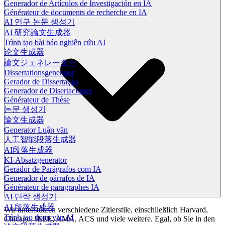
Generador de Artículos de Investigación en IA
Générateur de documents de recherche en IA
AI 연구 논문 생성기
AI 研究論文生成器
Trình tạo bài báo nghiên cứu AI
论文生成器
論文ジェネレーター
Dissertationsgenerator
Gerador de Dissertação
Generador de Disertaciones
Générateur de Thèse
논문 생성기
論文生成器
Generator Luận văn
人工智能段落生成器
AI段落生成器
KI-Absatzgenerator
Gerador de Parágrafos com IA
Generador de párrafos de IA
Générateur de paragraphes IA
AI 단락 생성기
AI 段落生成器
Wir unterstützen verschiedene Zitierstile, einschließlich Harvard,
Trình tạo đoạn văn AI
Chicago, IEEE, AMA, ACS und viele weitere. Egal, ob Sie in den