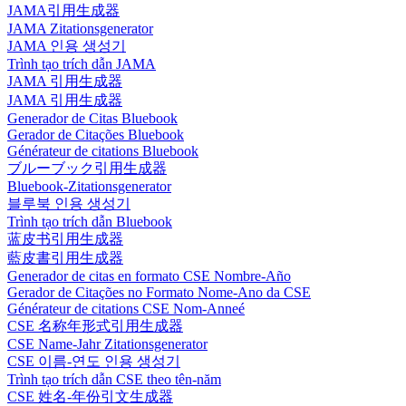
JAMA引用生成器
JAMA Zitationsgenerator
JAMA 인용 생성기
Trình tạo trích dẫn JAMA
JAMA 引用生成器
JAMA 引用生成器
Generador de Citas Bluebook
Gerador de Citações Bluebook
Générateur de citations Bluebook
ブルーブック引用生成器
Bluebook-Zitationsgenerator
블루북 인용 생성기
Trình tạo trích dẫn Bluebook
蓝皮书引用生成器
藍皮書引用生成器
Generador de citas en formato CSE Nombre-Año
Gerador de Citações no Formato Nome-Ano da CSE
Générateur de citations CSE Nom-Anneé
CSE 名称年形式引用生成器
CSE Name-Jahr Zitationsgenerator
CSE 이름-연도 인용 생성기
Trình tạo trích dẫn CSE theo tên-năm
CSE 姓名-年份引文生成器