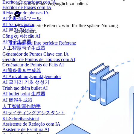
Escritor de oraciones con IA
übersichtlich und zugänglich zu halten.
Escritor de Frases com IA
Rédacteur de phrases IA
AI文書作成ツール
KI Satzgenerator
Jede generierte Referenz wird für Ihre spätere Nutzung
AI 문장 작성기
gespeichert.
Công cụ viết câu AI
AI句子生成器
Erhalten Sie Ihre perfekte Referenz
人工智慧句子生成器
Generador de Puntos Clave con IA
Gerador de Pontos de Tópicos com AI
Générateur de Points de Faits AI
AI箇条書き生成器
AI Aufzählungspunktgenerator
AI 글머리 기호 생성기
Trình tạo điểm bullet AI
AI bullet point 生成器
AI 簡報生成器
人工智能写作助手
AIライティングアシスタント
KI-Schreibassistent
Assistente de Redação com IA
Asistente de Escritura AI