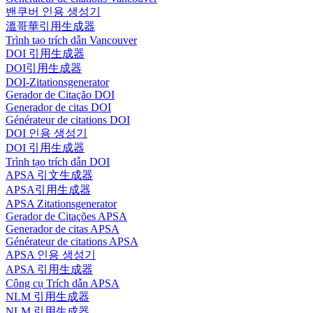
밴쿠버 인용 생성기
溫哥華引用生成器
Trình tạo trích dẫn Vancouver
DOI 引用生成器
DOI引用生成器
DOI-Zitationsgenerator
Gerador de Citação DOI
Generador de citas DOI
Générateur de citations DOI
DOI 인용 생성기
DOI 引用生成器
Trình tạo trích dẫn DOI
APSA 引文生成器
APSA引用生成器
APSA Zitationsgenerator
Gerador de Citações APSA
Generador de citas APSA
Générateur de citations APSA
APSA 인용 생성기
APSA 引用生成器
Công cụ Trích dẫn APSA
NLM 引用生成器
NLM 引用生成器