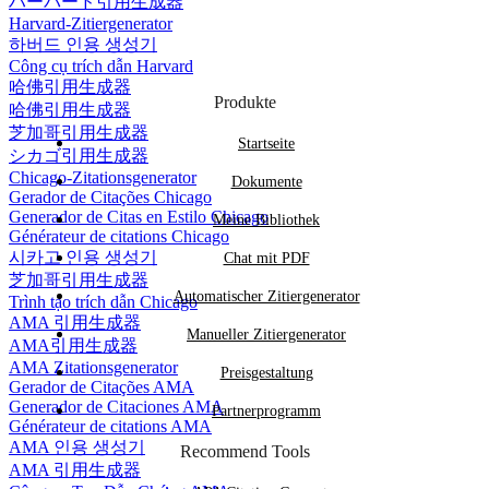
ハーバード引用生成器
Harvard-Zitiergenerator
하버드 인용 생성기
Công cụ trích dẫn Harvard
哈佛引用生成器
Produkte
哈佛引用生成器
芝加哥引用生成器
Startseite
シカゴ引用生成器
Chicago-Zitationsgenerator
Dokumente
Gerador de Citações Chicago
Generador de Citas en Estilo Chicago
Meine Bibliothek
Générateur de citations Chicago
시카고 인용 생성기
Chat mit PDF
芝加哥引用生成器
Automatischer Zitiergenerator
Trình tạo trích dẫn Chicago
AMA 引用生成器
Manueller Zitiergenerator
AMA引用生成器
AMA Zitationsgenerator
Preisgestaltung
Gerador de Citações AMA
Generador de Citaciones AMA
Partnerprogramm
Générateur de citations AMA
AMA 인용 생성기
Recommend Tools
AMA 引用生成器