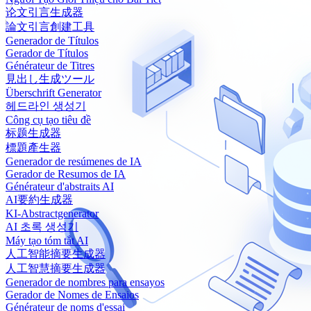
论文引言生成器
論文引言創建工具
Generador de Títulos
Gerador de Títulos
Générateur de Titres
見出し生成ツール
Überschrift Generator
헤드라인 생성기
Công cụ tạo tiêu đề
标题生成器
標題產生器
Generador de resúmenes de IA
Gerador de Resumos de IA
Générateur d'abstraits AI
AI要約生成器
KI-Abstractgenerator
AI 초록 생성기
Máy tạo tóm tắt AI
人工智能摘要生成器
人工智慧摘要生成器
Generador de nombres para ensayos
Gerador de Nomes de Ensaios
Générateur de noms d'essai