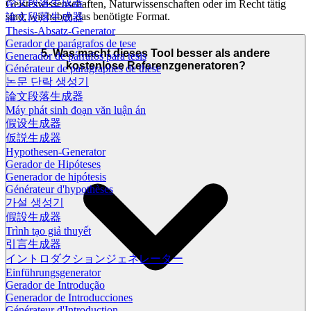
论文段落生成器
Geisteswissenschaften, Naturwissenschaften oder im Recht tätig
sind, wir haben das benötigte Format.
論文段落生成器
Thesis-Absatz-Generator
Gerador de parágrafos de tese
5. Was macht dieses Tool besser als andere
Generador de párrafos para tesis
kostenlose Referenzgeneratoren?
Générateur de paragraphes de thèse
논문 단락 생성기
論文段落生成器
Máy phát sinh đoạn văn luận án
假设生成器
仮説生成器
Hypothesen-Generator
Gerador de Hipóteses
Generador de hipótesis
Générateur d'hypothèses
가설 생성기
假設生成器
Trình tạo giả thuyết
引言生成器
イントロダクションジェネレーター
Einführungsgenerator
Gerador de Introdução
Generador de Introducciones
Générateur d'Introduction