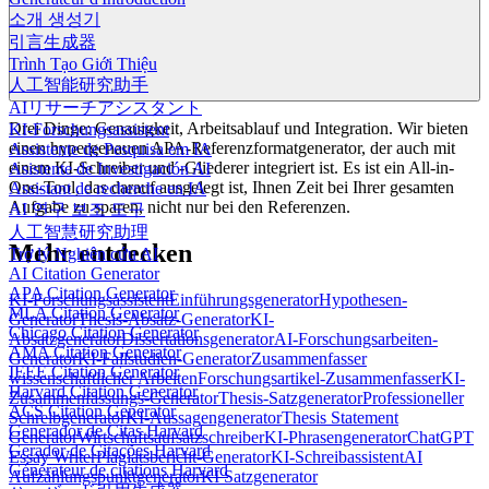
소개 생성기
引言生成器
Trình Tạo Giới Thiệu
人工智能研究助手
AIリサーチアシスタント
Drei Dinge: Genauigkeit, Arbeitsablauf und Integration. Wir bieten
KI-Forschungsassistent
einen hypergenauen APA-Referenzformatgenerator, der auch mit
Assistente de Pesquisa em IA
einem KI-Schreiber und -Gliederer integriert ist. Es ist ein All-in-
Asistente de Investigación AI
One-Tool, das darauf ausgelegt ist, Ihnen Zeit bei Ihrer gesamten
Assistant de recherche en IA
Aufgabe zu sparen, nicht nur bei den Referenzen.
AI 연구 보조 도구
人工智慧研究助理
Mehr entdecken
Trợ lý Nghiên cứu AI
AI Citation Generator
APA Citation Generator
KI-Forschungsassistent
Einführungsgenerator
Hypothesen-
MLA Citation Generator
Generator
Thesis-Absatz-Generator
KI-
Chicago Citation Generator
Absatzgenerator
Dissertationsgenerator
AI-Forschungsarbeiten-
AMA Citation Generator
Generator
KI-Fallstudien-Generator
Zusammenfasser
IEEE Citation Generator
wissenschaftlicher Arbeiten
Forschungsartikel-Zusammenfasser
KI-
Harvard Citation Generator
Zusammenfassungs-Generator
Thesis-Satzgenerator
Professioneller
ACS Citation Generator
Schreibgenerator
KI-Aussagengenerator
Thesis Statement
Generador de Citas Harvard
Generator
Wirtschaftsaufsatzschreiber
KI-Phrasengenerator
ChatGPT
Gerador de Citações Harvard
Essay Writer
Plagiatsbericht-Generator
KI-Schreibassistent
AI
Générateur de citations Harvard
Aufzählungspunktgenerator
KI Satzgenerator