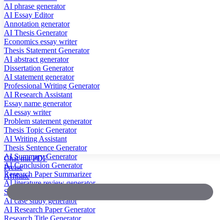
AI phrase generator
AI Essay Editor
Annotation generator
AI Thesis Generator
Economics essay writer
Thesis Statement Generator
AI abstract generator
Dissertation Generator
AI statement generator
Professional Writing Generator
AI Research Assistant
Essay name generator
AI essay writer
Problem statement generator
Thesis Topic Generator
AI Writing Assistant
Thesis Sentence Generator
AI Summary Generator
Chat mit PDF
AI Conclusion Generator
Preise
Research Paper Summarizer
Affiliate
AI literature review generator
Scientific Paper Summarizer
AI case study generator
AI Research Paper Generator
Research Title Generator