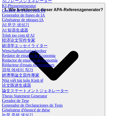
AIフレーズジェネレーター
KI-Phrasengenerator
1. Wie funktioniert dieser APA-Referenzgenerator?
Gerador de Frases com IA
Generador de frases de IA
Générateur de phrases IA
AI 문구 생성기
AI 短语生成器
Trình tạo cụm từ AI
经济论文写作专家
経済学エッセイライター
Wirtschaftsaufsatzschreiber
Redator de ensaios de Economia
Redactor de ensayos de economía
Rédacteur d'essais économiques
경제 에세이 작가
經濟學論文寫作專家
Nhà viết bài luận Kinh tế
论文陈述生成器
論文ステートメントジェネレーター
Thesis Statement Generator
Gerador de Tese
Generador de Declaraciones de Tesis
Générateur d'énoncé de thèse
논문 주제 생성기