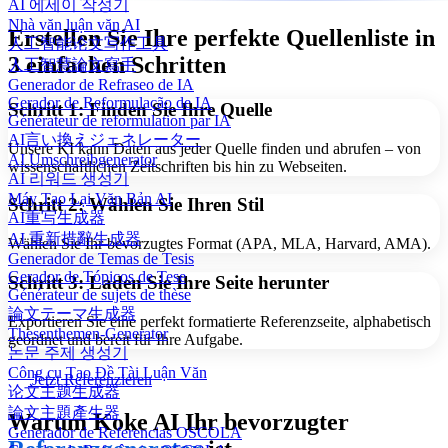
AI 에세이 작성기
Nhà văn luận văn AI
Erstellen Sie Ihre perfekte Quellenliste in
人工智能论文写作工具
3 einfachen Schritten
人工智慧論文寫手
Generador de Refraseo de IA
Gerador de Reformulação de IA
Schritt 1: Finden Sie Ihre Quelle
Générateur de reformulation par IA
AI言い換えジェネレーター
Unsere KI kann Daten aus jeder Quelle finden und abrufen – von
AI Umschreibgenerator
wissenschaftlichen Zeitschriften bis hin zu Webseiten.
AI 리워드 생성기
Máy Tạo Lại Văn Bản AI
Schritt 2: Wählen Sie Ihren Stil
AI重写生成器
AI 重新措辭生成器
Wählen Sie Ihr bevorzugtes Format (APA, MLA, Harvard, AMA).
Generador de Temas de Tesis
Gerador de Tópicos de Tese
Schritt 3: Laden Sie Ihre Seite herunter
Générateur de sujets de thèse
論文テーマ生成器
Exportieren Sie eine perfekt formatierte Referenzseite, alphabetisch
Thesenthemen-Generator
geordnet und bereit für Ihre Aufgabe.
논문 주제 생성기
Công cụ Tạo Đề Tài Luận Văn
Jetzt Referenzieren
论文主题生成器
論文主題產生器
Warum Koke AI Ihr bevorzugter
Generador de Referencias OSCOLA