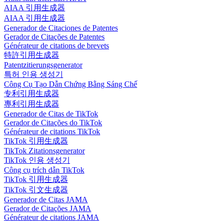
AIAA 引用生成器
AIAA 引用生成器
Generador de Citaciones de Patentes
Gerador de Citações de Patentes
Générateur de citations de brevets
特許引用生成器
Patentzitierungsgenerator
특허 인용 생성기
Công Cụ Tạo Dẫn Chứng Bằng Sáng Chế
专利引用生成器
專利引用生成器
Generador de Citas de TikTok
Gerador de Citações do TikTok
Générateur de citations TikTok
TikTok 引用生成器
TikTok Zitationsgenerator
TikTok 인용 생성기
Công cụ trích dẫn TikTok
TikTok 引用生成器
TikTok 引文生成器
Generador de Citas JAMA
Gerador de Citações JAMA
Générateur de citations JAMA