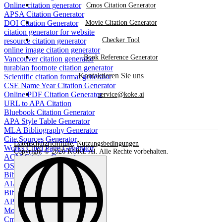
Online citation generator
Cmos Citation Generator
APSA Citation Generator
DOI Citation Generator
Movie Citation Generator
citation generator for website
Checker Tool
resource citation generator
online image citation generator
Book Reference Generator
Vancouver citation generator
turabian footnote citation generator
Kontaktieren Sie uns
Scientific citation format generator
CSE Name Year Citation Generator
Online PDF Citation Generator
service@koke.ai
URL to APA Citation
Bluebook Citation Generator
APA Style Table Generator
MLA Bibliography Generator
Cite Sources Generator
Datenschutzrichtlinie
,
Nutzungsbedingungen
Works Cited Page Generator
Copyright © 2026 KOKE AI. Alle Rechte vorbehalten.
ACM Citation Generator
OSCOLA Citation Generator
Bibliography generator
AIAA Citation Generator
BibTeX Citation Generator
APA bibliography maker
Movie Citation Generator
Cmos Citation Generator