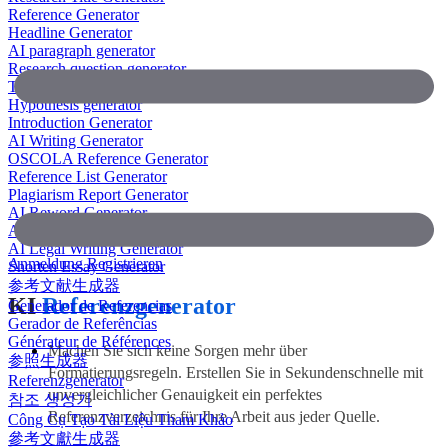
Reference Generator
Headline Generator
AI paragraph generator
Research question generator
Thesis paragraph generator
Hypothesis generator
Introduction Generator
AI Writing Generator
OSCOLA Reference Generator
Reference List Generator
Plagiarism Report Generator
AI Reword Generator
AI Bullet Point Generator
AI Legal Writing Generator
Anmeldung
Registrieren
Shorten Essay Generator
参考文献生成器
KI
Referenzgenerator
Generador de Referencias
Gerador de Referências
Générateur de Références
Machen Sie sich keine Sorgen mehr über
参照生成器
Formatierungsregeln. Erstellen Sie in Sekundenschnelle mit
Referenzgenerator
unvergleichlicher Genauigkeit ein perfektes
참조 생성기
Referenzverzeichnis für Ihre Arbeit aus jeder Quelle.
Công Cụ Tạo Tài Liệu Tham Khảo
參考文獻生成器