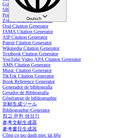
Google Citation Generator
SBL Citation Generator
Podcast Citation Generator
Deutsch
Zotero Citation Generator
Oral Citation Generator
JAMA Citation Generator
AIP Citation Generator
Patent Citation Generator
Wikipedia Citation Generator
Textbook Citation Generator
YouTube Video APA Citation Generator
AMS Citation Generator
Music Citation Generator
TikTok Citation Generator
Book Reference Generator
Generador de bibliografía
Gerador de Bibliografia
Générateur de bibliographie
文献生成ツール
Bibliographie-Generator
참고 문헌 생성기
参考文献生成器
參考書目生成器
Công cụ tạo danh mục tài liệu