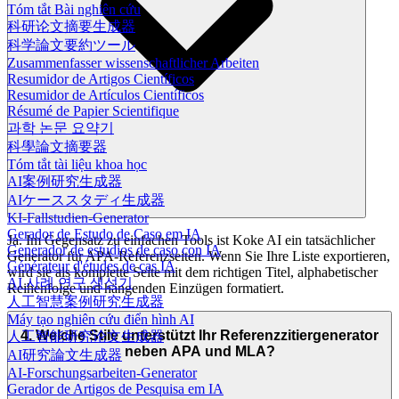
Tóm tắt Bài nghiên cứu
科研论文摘要生成器
科学論文要約ツール
Zusammenfasser wissenschaftlicher Arbeiten
Resumidor de Artigos Científicos
Resumidor de Artículos Científicos
Résumé de Papier Scientifique
과학 논문 요약기
科學論文摘要器
Tóm tắt tài liệu khoa học
AI案例研究生成器
AIケーススタディ生成器
KI-Fallstudien-Generator
Gerador de Estudo de Caso em IA
Ja. Im Gegensatz zu einfachen Tools ist Koke AI ein tatsächlicher
Generador de estudios de caso con IA
Generator für APA-Referenzseiten. Wenn Sie Ihre Liste exportieren,
Générateur d'études de cas IA
wird sie als komplette Seite mit dem richtigen Titel, alphabetischer
AI 사례 연구 생성기
Reihenfolge und hängenden Einzügen formatiert.
人工智慧案例研究生成器
Máy tạo nghiên cứu điển hình AI
4. Welche Stile unterstützt Ihr Referenzzitiergenerator
人工智能研究论文生成器
neben APA und MLA?
AI研究論文生成器
AI-Forschungsarbeiten-Generator
Gerador de Artigos de Pesquisa em IA