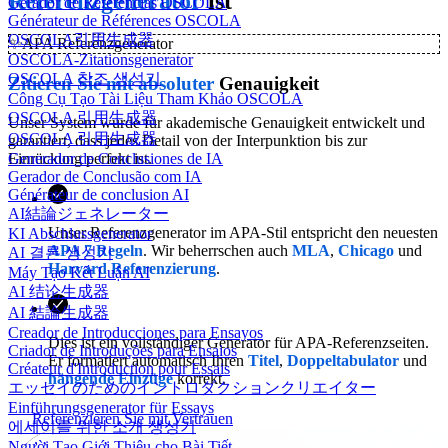
Referenzgenerator
ist
Gerador de Referências OSCOLA
Générateur de Références OSCOLA
OSCOLA引用生成器
✨
APA Referenzgenerator
OSCOLA-Zitationsgenerator
OSCOLA 참조 생성기
Zitieren Sie mit absoluter
Genauigkeit
Công Cụ Tạo Tài Liệu Tham Khảo OSCOLA
OSCOLA 引用生成器
Unser System wurde für akademische Genauigkeit entwickelt und
OSCOLA 引用生成器
garantiert, dass jedes Detail von der Interpunktion bis zur
Einrückung perfekt ist.
Generador de Conclusiones de IA
Gerador de Conclusão com IA
Générateur de conclusion AI
AI結論ジェネレーター
Unser Referenzgenerator im APA-Stil entspricht den neuesten
KI Abschlussgenerator
APA 7 Regeln
. Wir beherrschen auch
MLA
,
Chicago
und
AI 결론 생성기
Harvard Referenzierung
.
Máy Tạo Kết Luận AI
AI 结论生成器
AI 結論生成器
Creador de Introducciones para Ensayos
Dies ist ein vollständiger Generator für APA-Referenzseiten.
Criador de Introduções para Ensaios
Er formatiert automatisch Ihren
Titel
,
Doppeltabulator
und
Créateur d'Introduction pour Essais
hängende Einzüge
korrekt.
エッセイのためのイントロダクションクリエイター
Einführungsgenerator für Essays
Referenzieren Sie mit Vertrauen
에세이를 위한 소개 생성기
Người Tạo Giới Thiệu cho Bài Tiết