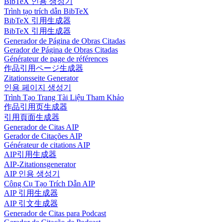
BibTeX 인용 생성기
Trình tạo trích dẫn BibTeX
BibTeX 引用生成器
BibTeX 引用生成器
Generador de Página de Obras Citadas
Gerador de Página de Obras Citadas
Générateur de page de références
作品引用ページ生成器
Zitationsseite Generator
인용 페이지 생성기
Trình Tạo Trang Tài Liệu Tham Khảo
作品引用页生成器
引用頁面生成器
Generador de Citas AIP
Gerador de Citações AIP
Générateur de citations AIP
AIP引用生成器
AIP-Zitationsgenerator
AIP 인용 생성기
Công Cụ Tạo Trích Dẫn AIP
AIP 引用生成器
AIP 引文生成器
Generador de Citas para Podcast