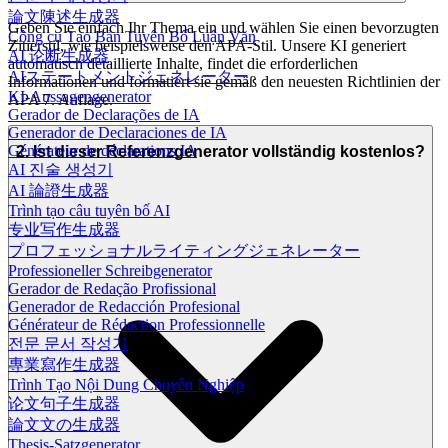
論文陳述生成器
Geben Sie einfach Ihr Thema ein und wählen Sie einen bevorzugten
Công cụ Tạo Bản Tuyên Bố Luận Văn
Zitierstil, wie beispielsweise den APA-Stil. Unsere KI generiert
AI 论断生成器
automatisch detaillierte Inhalte, findet die erforderlichen
AIステートメントジェネレーター
Informationen und formatiert sie gemäß den neuesten Richtlinien der
KI-Aussagengenerator
APA 7. Auflage.
Gerador de Declarações de IA
Generador de Declaraciones de IA
Générateur de déclarations IA
2. Ist dieser Referenzgenerator vollständig kostenlos?
AI 진술 생성기
AI 論證生成器
Trình tạo câu tuyên bố AI
专业写作生成器
プロフェッショナルライティングジェネレーター
Professioneller Schreibgenerator
Gerador de Redação Profissional
Generador de Redacción Profesional
Générateur de Rédaction Professionnelle
전문 문서 작성기
專業寫作生成器
Trình Tạo Nội Dung Chuyên Nghiệp
论文句子生成器
論文文の生成器
Thesis-Satzgenerator