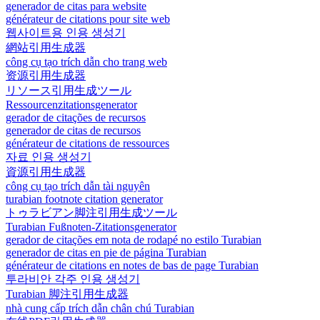
generador de citas para website
générateur de citations pour site web
웹사이트용 인용 생성기
網站引用生成器
công cụ tạo trích dẫn cho trang web
资源引用生成器
リソース引用生成ツール
Ressourcenzitationsgenerator
gerador de citações de recursos
generador de citas de recursos
générateur de citations de ressources
자료 인용 생성기
資源引用生成器
công cụ tạo trích dẫn tài nguyên
turabian footnote citation generator
トゥラビアン脚注引用生成ツール
Turabian Fußnoten-Zitationsgenerator
gerador de citações em nota de rodapé no estilo Turabian
generador de citas en pie de página Turabian
générateur de citations en notes de bas de page Turabian
투라비안 각주 인용 생성기
Turabian 脚注引用生成器
nhà cung cấp trích dẫn chân chú Turabian