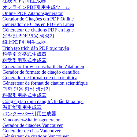
在线PDF引用生成器
オンラインPDF引用生成ツール
Online-PDF-Zitationsgenerator
Gerador de Citações em PDF Online
Generador de Citas en PDF en Línea
Générateur de citations PDF en ligne
온라인 PDF 인용 생성기
線上PDF引用生成器
Trình tạo trích dẫn PDF trực tuyến
科学引文格式生成器
科学引用形式生成器
Generator für wissenschaftliche Zitationen
Gerador de formato de citação científica
Generador de formato de cita científica
Générateur de format de citation scientifique
과학 인용 형식 생성기
科學引用格式生成器
Công cụ tạo định dạng trích dẫn khoa học
温哥华引用生成器
バンクーバー引用生成器
Vancouver-Zitationsgenerator
Gerador de citações Vancouver
Generador de citas Vancouver
Générateur de citations Vancouver