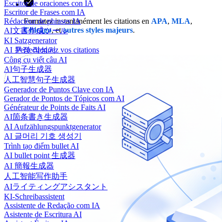
Escritor de oraciones con IA
Escritor de Frases com IA
Formatez instantanément les citations en
APA
,
MLA
,
Rédacteur de phrases IA
Chicago
, et
autres styles majeurs
.
AI文書作成ツール
KI Satzgenerator
Perfectionnez vos citations
AI 문장 작성기
Công cụ viết câu AI
AI句子生成器
人工智慧句子生成器
Generador de Puntos Clave con IA
Gerador de Pontos de Tópicos com AI
Générateur de Points de Faits AI
AI箇条書き生成器
AI Aufzählungspunktgenerator
AI 글머리 기호 생성기
Trình tạo điểm bullet AI
AI bullet point 生成器
AI 簡報生成器
人工智能写作助手
AIライティングアシスタント
KI-Schreibassistent
Assistente de Redação com IA
Asistente de Escritura AI