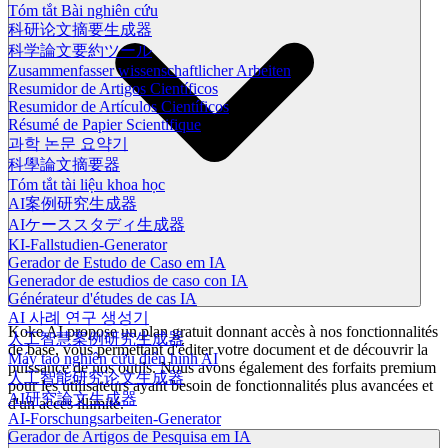
Tóm tắt Bài nghiên cứu
科研论文摘要生成器
科学論文要約ツール
Zusammenfasser wissenschaftlicher Arbeiten
Resumidor de Artigos Científicos
Resumidor de Artículos Científicos
Résumé de Papier Scientifique
과학 논문 요약기
科學論文摘要器
Tóm tắt tài liệu khoa học
AI案例研究生成器
AIケーススタディ生成器
KI-Fallstudien-Generator
Gerador de Estudo de Caso em IA
Generador de estudios de caso con IA
Générateur d'études de cas IA
AI 사례 연구 생성기
Koke AI propose un plan gratuit donnant accès à nos fonctionnalités
人工智慧案例研究生成器
de base, vous permettant d'éditer votre document et de découvrir la
Máy tạo nghiên cứu điển hình AI
puissance de nos outils. Nous avons également des forfaits premium
人工智能研究论文生成器
pour les utilisateurs ayant besoin de fonctionnalités plus avancées et
AI研究論文生成器
d'un accès illimité.
AI-Forschungsarbeiten-Generator
Gerador de Artigos de Pesquisa em IA