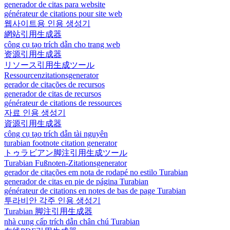
generador de citas para website
générateur de citations pour site web
웹사이트용 인용 생성기
網站引用生成器
công cụ tạo trích dẫn cho trang web
资源引用生成器
リソース引用生成ツール
Ressourcenzitationsgenerator
gerador de citações de recursos
generador de citas de recursos
générateur de citations de ressources
자료 인용 생성기
資源引用生成器
công cụ tạo trích dẫn tài nguyên
turabian footnote citation generator
トゥラビアン脚注引用生成ツール
Turabian Fußnoten-Zitationsgenerator
gerador de citações em nota de rodapé no estilo Turabian
generador de citas en pie de página Turabian
générateur de citations en notes de bas de page Turabian
투라비안 각주 인용 생성기
Turabian 脚注引用生成器
nhà cung cấp trích dẫn chân chú Turabian