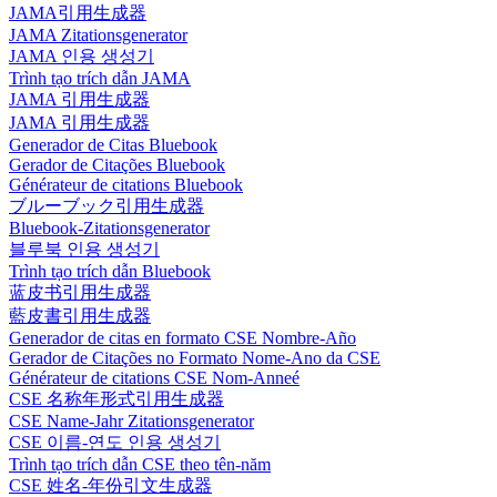
JAMA引用生成器
JAMA Zitationsgenerator
JAMA 인용 생성기
Trình tạo trích dẫn JAMA
JAMA 引用生成器
JAMA 引用生成器
Generador de Citas Bluebook
Gerador de Citações Bluebook
Générateur de citations Bluebook
ブルーブック引用生成器
Bluebook-Zitationsgenerator
블루북 인용 생성기
Trình tạo trích dẫn Bluebook
蓝皮书引用生成器
藍皮書引用生成器
Generador de citas en formato CSE Nombre-Año
Gerador de Citações no Formato Nome-Ano da CSE
Générateur de citations CSE Nom-Anneé
CSE 名称年形式引用生成器
CSE Name-Jahr Zitationsgenerator
CSE 이름-연도 인용 생성기
Trình tạo trích dẫn CSE theo tên-năm
CSE 姓名-年份引文生成器