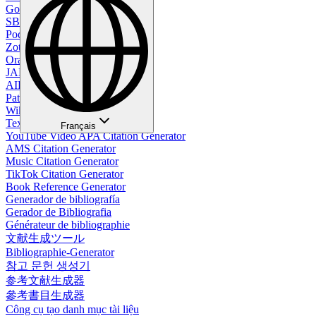
Google Citation Generator
SBL Citation Generator
Podcast Citation Generator
Zotero Citation Generator
Oral Citation Generator
JAMA Citation Generator
AIP Citation Generator
Patent Citation Generator
Wikipedia Citation Generator
Textbook Citation Generator
Français
YouTube Video APA Citation Generator
AMS Citation Generator
Music Citation Generator
TikTok Citation Generator
Book Reference Generator
Generador de bibliografía
Gerador de Bibliografia
Générateur de bibliographie
文献生成ツール
Bibliographie-Generator
참고 문헌 생성기
参考文献生成器
參考書目生成器
Công cụ tạo danh mục tài liệu