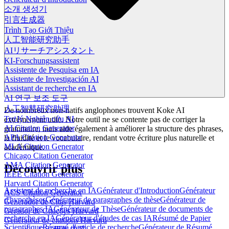
소개 생성기
引言生成器
Trình Tạo Giới Thiệu
人工智能研究助手
AIリサーチアシスタント
KI-Forschungsassistent
Assistente de Pesquisa em IA
Asistente de Investigación AI
Assistant de recherche en IA
AI 연구 보조 도구
人工智慧研究助理
De nombreux non-natifs anglophones trouvent Koke AI
Trợ lý Nghiên cứu AI
extrêmement utile. Notre outil ne se contente pas de corriger la
AI Citation Generator
grammaire, mais aide également à améliorer la structure des phrases,
APA Citation Generator
la fluidité et le vocabulaire, rendant votre écriture plus naturelle et
MLA Citation Generator
académique.
Chicago Citation Generator
AMA Citation Generator
Découvrir plus
IEEE Citation Generator
Harvard Citation Generator
Assistant de recherche en IA
Générateur d'Introduction
Générateur
ACS Citation Generator
d'hypothèses
Générateur de paragraphes de thèse
Générateur de
Generador de Citas Harvard
paragraphes IA
Générateur de Thèse
Générateur de documents de
Gerador de Citações Harvard
recherche en IA
Générateur d'études de cas IA
Résumé de Papier
Générateur de citations Harvard
Scientifique
Résumé d'article de recherche
Générateur de Résumé