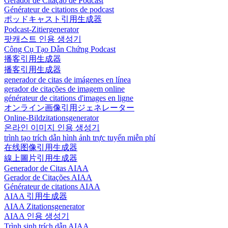
Gerador de Citação de Podcast
Générateur de citations de podcast
ポッドキャスト引用生成器
Podcast-Zitiergenerator
팟캐스트 인용 생성기
Công Cụ Tạo Dẫn Chứng Podcast
播客引用生成器
播客引用生成器
generador de citas de imágenes en línea
gerador de citações de imagem online
générateur de citations d'images en ligne
オンライン画像引用ジェネレーター
Online-Bildzitationsgenerator
온라인 이미지 인용 생성기
trình tạo trích dẫn hình ảnh trực tuyến miễn phí
在线图像引用生成器
線上圖片引用生成器
Generador de Citas AIAA
Gerador de Citações AIAA
Générateur de citations AIAA
AIAA 引用生成器
AIAA Zitationsgenerator
AIAA 인용 생성기
Trình sinh trích dẫn AIAA