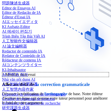
問題陳述生成器
Editor de Ensayos AI
Editor de Redação de IA
Éditeur d'Essai IA
AIエッセイエディタ
KI Aufsatz-Editor
AI 에세이 편집기
Trình Biên Tập Bài Viết AI
人工智能作文编辑器
AI 論文編輯器
Redactor de contenido IA
Redator de Conteúdo de IA
Rédacteur de contenu IA
AIコンテンツライター
KI-Inhaltsautor
✨
Modifier mon essai
AI 콘텐츠 작가
Nhà văn nội dung AI
Allez au-delà de
la correction grammaticale
人工智能内容撰写器
人工智慧內容作家
Dépasser la vérification de
l'orthographe
de base. Notre éditeur
Generador de preguntas de investigación
d'écriture en ligne agit comme votre tuteur personnel pour améliorer
Gerador de perguntas de pesquisa
le fond de votre argument.
Générateur de questions de recherche
研究課題生成器