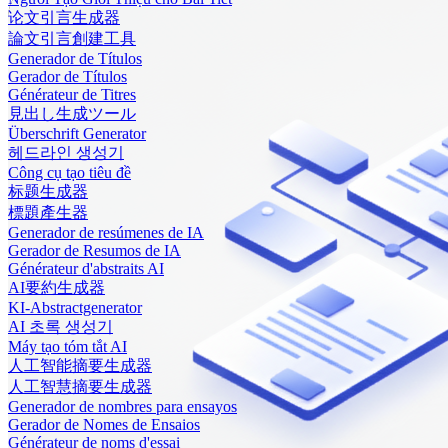
论文引言生成器
論文引言創建工具
Generador de Títulos
Gerador de Títulos
Générateur de Titres
見出し生成ツール
Überschrift Generator
헤드라인 생성기
Công cụ tạo tiêu đề
标题生成器
標題產生器
Generador de resúmenes de IA
Gerador de Resumos de IA
Générateur d'abstraits AI
AI要約生成器
KI-Abstractgenerator
AI 초록 생성기
Máy tạo tóm tắt AI
人工智能摘要生成器
人工智慧摘要生成器
Generador de nombres para ensayos
Gerador de Nomes de Ensaios
Générateur de noms d'essai