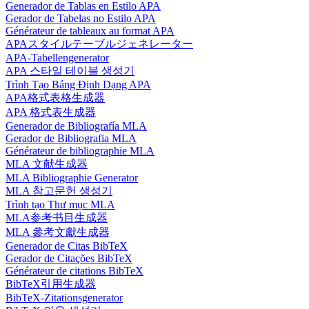
Generador de Tablas en Estilo APA
Gerador de Tabelas no Estilo APA
Générateur de tableaux au format APA
APAスタイルテーブルジェネレーター
APA-Tabellengenerator
APA 스타일 테이블 생성기
Trình Tạo Bảng Định Dạng APA
APA格式表格生成器
APA 格式表生成器
Generador de Bibliografía MLA
Gerador de Bibliografia MLA
Générateur de bibliographie MLA
MLA 文献生成器
MLA Bibliographie Generator
MLA 참고문헌 생성기
Trình tạo Thư mục MLA
MLA参考书目生成器
MLA 參考文獻生成器
Generador de Citas BibTeX
Gerador de Citações BibTeX
Générateur de citations BibTeX
BibTeX引用生成器
BibTeX-Zitationsgenerator