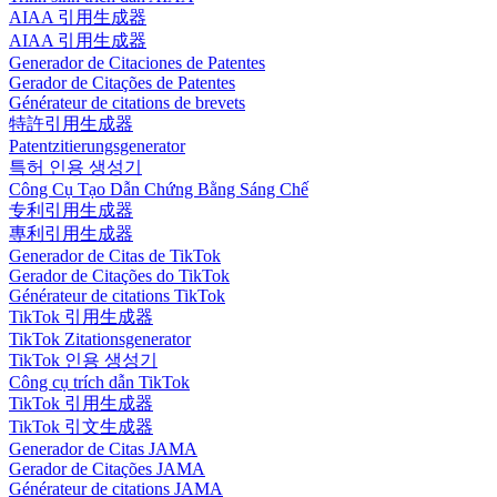
AIAA 引用生成器
AIAA 引用生成器
Generador de Citaciones de Patentes
Gerador de Citações de Patentes
Générateur de citations de brevets
特許引用生成器
Patentzitierungsgenerator
특허 인용 생성기
Công Cụ Tạo Dẫn Chứng Bằng Sáng Chế
专利引用生成器
專利引用生成器
Generador de Citas de TikTok
Gerador de Citações do TikTok
Générateur de citations TikTok
TikTok 引用生成器
TikTok Zitationsgenerator
TikTok 인용 생성기
Công cụ trích dẫn TikTok
TikTok 引用生成器
TikTok 引文生成器
Generador de Citas JAMA
Gerador de Citações JAMA
Générateur de citations JAMA