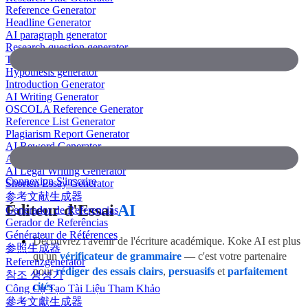
Reference Generator
Headline Generator
AI paragraph generator
Research question generator
Thesis paragraph generator
Hypothesis generator
Introduction Generator
AI Writing Generator
OSCOLA Reference Generator
Reference List Generator
Plagiarism Report Generator
AI Reword Generator
AI Bullet Point Generator
AI Legal Writing Generator
Connexion
S'inscrire
Shorten Essay Generator
参考文献生成器
Éditeur d'Essai
AI
Generador de Referencias
Gerador de Referências
Générateur de Références
Découvrez l'avenir de l'écriture académique. Koke AI est plus
参照生成器
qu'un
vérificateur de grammaire
— c'est votre partenaire
Referenzgenerator
pour
rédiger des essais clairs
,
persuasifs
et
parfaitement
참조 생성기
cités
.
Công Cụ Tạo Tài Liệu Tham Khảo
參考文獻生成器