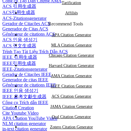
Công cụ Tạo Dẫn Chứng AMA
Tarification
ACS 引用生成器
ACS引用生成器
Affiliés
ACS-Zitationsgenerator
Gerador de Citações ACS
Recommend Tools
Generador de Citas ACS
Générateur de citations ACS
APA Citation Generator
ACS 인용 생성기
MLA Citation Generator
ACS 引文生成器
Trình Tạo Tài Liệu Trích Dẫn ACS
Chicago Citation Generator
IEEE 引用生成器
IEEE引用生成器
Harvard Citation Generator
IEEE-Zitationsgenerator
Gerador de Citações IEEE
AMA Citation Generator
Generador de citas IEEE
Générateur de citations IEEE
IEEE Citation Generator
IEEE 인용 생성기
IEEE 參考文獻生成器
ACS Citation Generator
Công cụ Trích dẫn IEEE
JAMA Citation Generator
Citation Creation
Cite Youtube Video
Oral Citation Generator
APA Citation YouTube Video
NLM citation generator
Zotero Citation Generator
in-text citation generator