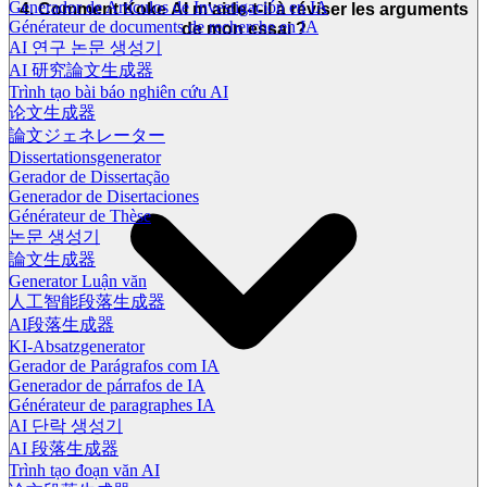
Generador de Artículos de Investigación en IA
4. Comment Koke AI m'aide-t-il à réviser les arguments
Générateur de documents de recherche en IA
de mon essai ?
AI 연구 논문 생성기
AI 研究論文生成器
Trình tạo bài báo nghiên cứu AI
论文生成器
論文ジェネレーター
Dissertationsgenerator
Gerador de Dissertação
Generador de Disertaciones
Générateur de Thèse
논문 생성기
論文生成器
Generator Luận văn
人工智能段落生成器
AI段落生成器
KI-Absatzgenerator
Gerador de Parágrafos com IA
Generador de párrafos de IA
Générateur de paragraphes IA
AI 단락 생성기
AI 段落生成器
Trình tạo đoạn văn AI