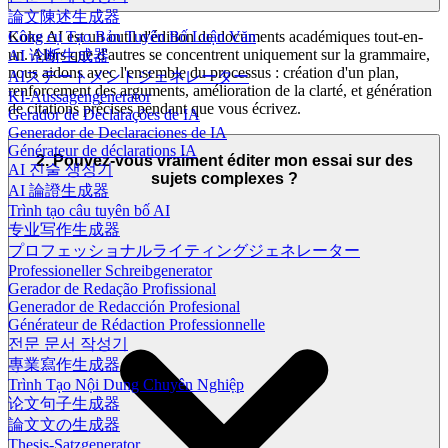
論文陳述生成器
Koke AI est un outil d'édition de documents académiques tout-en-
Công cụ Tạo Bản Tuyên Bố Luận Văn
un. Alors que d'autres se concentrent uniquement sur la grammaire,
AI 论断生成器
nous aidons avec l'ensemble du processus : création d'un plan,
AIステートメントジェネレーター
renforcement des arguments, amélioration de la clarté, et génération
KI-Aussagengenerator
de citations précises pendant que vous écrivez.
Gerador de Declarações de IA
Generador de Declaraciones de IA
Générateur de déclarations IA
2. Pouvez-vous vraiment éditer mon essai sur des
AI 진술 생성기
sujets complexes ?
AI 論證生成器
Trình tạo câu tuyên bố AI
专业写作生成器
プロフェッショナルライティングジェネレーター
Professioneller Schreibgenerator
Gerador de Redação Profissional
Generador de Redacción Profesional
Générateur de Rédaction Professionnelle
전문 문서 작성기
專業寫作生成器
Trình Tạo Nội Dung Chuyên Nghiệp
论文句子生成器
論文文の生成器
Thesis-Satzgenerator