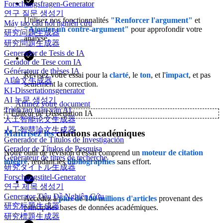
Forschungsfragen-Generator
연구 질문 생성기
Utilisez nos fonctionnalités
"Renforcer l'argument"
et
Máy tạo câu hỏi nghiên cứu
"Ajouter un contre-argument"
pour approfondir votre
研究问题生成器
analyse.
研究問題生成器
Generador de Tesis de IA
Gerador de Tese com IA
Générateur de thèses IA
Révisez votre essai pour la
clarté
, le
ton
, et l'
impact
, et pas
AI論文生成器
seulement la correction.
KI-Dissertationsgenerator
AI 논문 생성기
Affinez votre document
Trình tạo luận văn AI
✨
Éditeur de Dissertation IA
人工智能论文生成器
人工智慧論文生成器
Maîtrisez les
citations académiques
Generador de Títulos de Investigación
Gerador de Títulos de Pesquisa
Notre outil de révision d'essai comprend un
moteur de citation
Générateur de titres de recherche
intégré
, rendant les
bibliographies
sans effort.
研究タイトル生成器
Forschungstitel-Generator
연구 제목 생성기
Generator Tiêu Đề Nghiên Cứu
Accédez à
plus de 100 millions d'articles
provenant des
研究标题生成器
principales bases de données académiques.
研究標題生成器