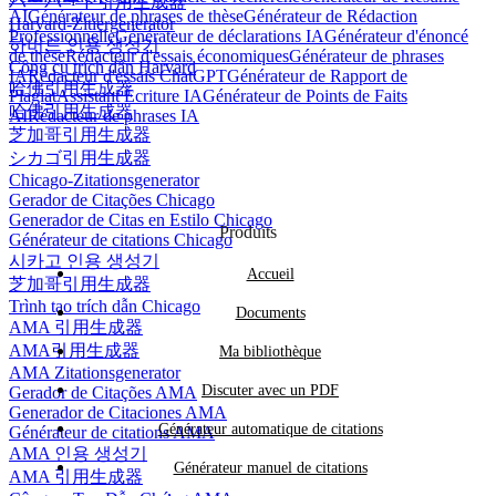
ハーバード引用生成器
AI
Générateur de phrases de thèse
Générateur de Rédaction
Harvard-Zitiergenerator
Professionnelle
Générateur de déclarations IA
Générateur d'énoncé
하버드 인용 생성기
de thèse
Rédacteur d'essais économiques
Générateur de phrases
Công cụ trích dẫn Harvard
IA
Rédacteur d'essais ChatGPT
Générateur de Rapport de
哈佛引用生成器
Plagiat
Assistant Écriture IA
Générateur de Points de Faits
哈佛引用生成器
AI
Rédacteur de phrases IA
芝加哥引用生成器
シカゴ引用生成器
Chicago-Zitationsgenerator
Gerador de Citações Chicago
Generador de Citas en Estilo Chicago
Produits
Générateur de citations Chicago
시카고 인용 생성기
Accueil
芝加哥引用生成器
Trình tạo trích dẫn Chicago
Documents
AMA 引用生成器
AMA引用生成器
Ma bibliothèque
AMA Zitationsgenerator
Discuter avec un PDF
Gerador de Citações AMA
Generador de Citaciones AMA
Générateur automatique de citations
Générateur de citations AMA
AMA 인용 생성기
Générateur manuel de citations
AMA 引用生成器