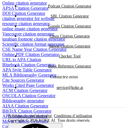
Online citation generator
Podcast Citation Generator
APSA Citation Generator
DOI Citation Generator
SBL Citation Generator
citation generator for website
resource citation generator
Google Citation Generator
online image citation generator
Vancouver citation generator
Cmos Citation Generator
turabian footnote citation generator
Scientific citation format generator
Movie Citation Generator
CSE Name Year Citation Generator
Online PDF Citation Generator
Checker Tool
URL to APA Citation
Bluebook Citation Generator
Book Reference Generator
APA Style Table Generator
MLA Bibliography Generator
Contactez-nous
Cite Sources Generator
Works Cited Page Generator
service@koke.ai
ACM Citation Generator
OSCOLA Citation Generator
Bibliography generator
AIAA Citation Generator
BibTeX Citation Generator
APA bibliography maker
Politique de confidentialité
,
Conditions d’utilisation
Copyright © 2026 KOKE AI. Tous droits réservés.
Movie Citation Generator
Cmos Citation Generator