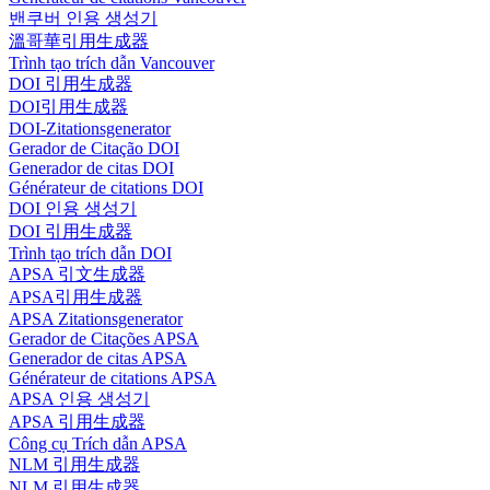
밴쿠버 인용 생성기
溫哥華引用生成器
Trình tạo trích dẫn Vancouver
DOI 引用生成器
DOI引用生成器
DOI-Zitationsgenerator
Gerador de Citação DOI
Generador de citas DOI
Générateur de citations DOI
DOI 인용 생성기
DOI 引用生成器
Trình tạo trích dẫn DOI
APSA 引文生成器
APSA引用生成器
APSA Zitationsgenerator
Gerador de Citações APSA
Generador de citas APSA
Générateur de citations APSA
APSA 인용 생성기
APSA 引用生成器
Công cụ Trích dẫn APSA
NLM 引用生成器
NLM 引用生成器