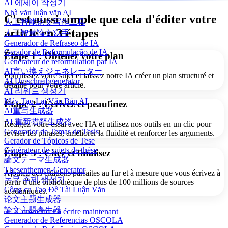
AI 에세이 작성기
Nhà văn luận văn AI
C'est aussi simple que cela d'éditer votre
人工智能论文写作工具
article en 3 étapes
人工智慧論文寫手
Generador de Refraseo de IA
Gerador de Reformulação de IA
Étape 1 : Obtenez votre plan
Générateur de reformulation par IA
AI言い換えジェネレーター
Fournissez votre sujet et laissez notre IA créer un plan structuré et
AI Umschreibgenerator
détaillé pour votre article.
AI 리워드 생성기
Máy Tạo Lại Văn Bản AI
Étape 2 : Écrivez et peaufinez
AI重写生成器
AI 重新措辭生成器
Rédigez votre essai avec l'IA et utilisez nos outils en un clic pour
Generador de Temas de Tesis
réviser les phrases, améliorer la fluidité et renforcer les arguments.
Gerador de Tópicos de Tese
Générateur de sujets de thèse
Étape 3 : Citez et finalisez
論文テーマ生成器
Thesenthemen-Generator
Ajoutez des citations parfaites au fur et à mesure que vous écrivez à
논문 주제 생성기
partir d'une bibliothèque de plus de 100 millions de sources
Công cụ Tạo Đề Tài Luận Văn
académiques.
论文主题生成器
論文主題產生器
Commencer à écrire maintenant
Generador de Referencias OSCOLA