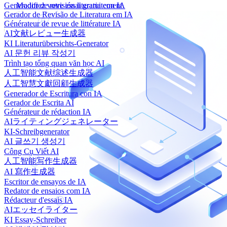
Generador de revisión literaria con IA
Modifiez votre essai gratuitement
Gerador de Revisão de Literatura em IA
Générateur de revue de littérature IA
AI文献レビュー生成器
KI Literaturübersichts-Generator
AI 문헌 리뷰 작성기
Trình tạo tổng quan văn học AI
人工智能文献综述生成器
人工智慧文獻回顧生成器
Generador de Escritura con IA
Gerador de Escrita AI
Générateur de rédaction IA
AIライティングジェネレーター
KI-Schreibgenerator
AI 글쓰기 생성기
Công Cụ Viết AI
人工智能写作生成器
AI 寫作生成器
Escritor de ensayos de IA
Redator de ensaios com IA
Rédacteur d'essais IA
AIエッセイライター
KI Essay-Schreiber