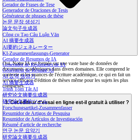
Gerador de Frases de Tese
Generador de Oraciones de Tesis
Générateur de phrases de thèse
논문 문장 생성기
論文句子生成器
Công cụ Tạo Câu Luận Văn
AI 摘要生成器
AI要約ジェネレーター
KI-Zusammenfassungs-Generator
Gerador de Resumos de IA
Oui. Notre IA est formée sur une vaste base de données de
Generador de Resúmenes de IA
documents académiques dans divers domaines. Elle comprend le
Générateur de Résumé AI
contexte et les nuances de l'écriture académique, ce qui en fait un
AI 요약 생성기
service efficace d'édition de thèses même pour les sujets les plus
AI 摘要生成器
complexes.
Trình Tóm Tắt AI
研究论文摘要生成器
研究論文要約ツール
3. Cet éditeur d'essai en ligne est-il gratuit à utiliser ?
Forschungsartikel-Zusammenfasser
Resumidor de Artigos de Pesquisa
Resumidor de Artículos de Investigación
Résumé d'article de recherche
연구 논문 요약기
研究論文摘要生成器