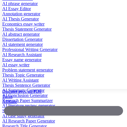
AI phrase generator
AI Essay Editor
Annotation generator
AI Thesis Generator
Economics essay writer
Thesis Statement Generator
AI abstract generator
Dissertation Generator
AI statement generator
Professional Writing Generator
AI Research Assistant
Essay name generator
AI essay writer
Problem statement generator
Thesis Topic Generator
AI Writing Assistant
Thesis Sentence Generator
AI Summary Generator
Discuter avec un PDF
AI Conclusion Generator
Tarifs
Research Paper Summarizer
Affiliate
AI literature review generator
Scientific Paper Summarizer
AI case study generator
AI Research Paper Generator
Research Title Generator