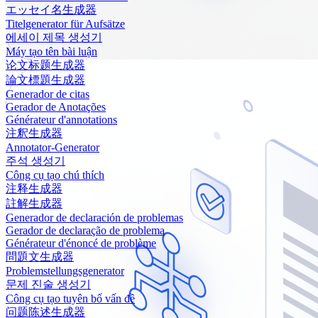
エッセイ名生成器
Titelgenerator für Aufsätze
에세이 제목 생성기
Máy tạo tên bài luận
论文标题生成器
論文標題生成器
Generador de citas
Gerador de Anotações
Générateur d'annotations
注釈生成器
Annotator-Generator
주석 생성기
Công cụ tạo chú thích
注释生成器
註解生成器
Generador de declaración de problemas
Gerador de declaração de problema
Générateur d'énoncé de problème
問題文生成器
Problemstellungsgenerator
문제 진술 생성기
Công cụ tạo tuyên bố vấn đề
问题陈述生成器