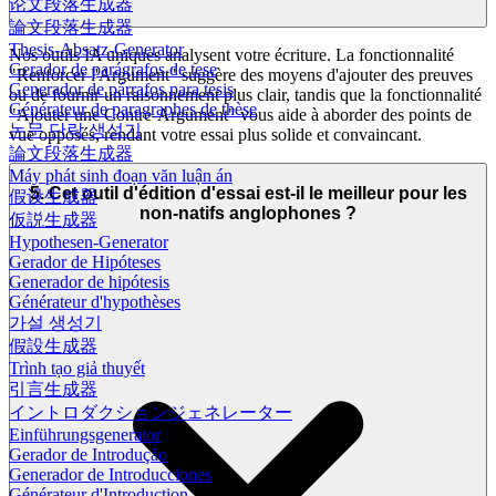
论文段落生成器
論文段落生成器
Thesis-Absatz-Generator
Nos outils IA uniques analysent votre écriture. La fonctionnalité
Gerador de parágrafos de tese
"Renforcer l'Argument" suggère des moyens d'ajouter des preuves
Generador de párrafos para tesis
ou de fournir un raisonnement plus clair, tandis que la fonctionnalité
Générateur de paragraphes de thèse
"Ajouter une Contre-Argument" vous aide à aborder des points de
논문 단락 생성기
vue opposés, rendant votre essai plus solide et convaincant.
論文段落生成器
Máy phát sinh đoạn văn luận án
5. Cet outil d'édition d'essai est-il le meilleur pour les
假设生成器
non-natifs anglophones ?
仮説生成器
Hypothesen-Generator
Gerador de Hipóteses
Generador de hipótesis
Générateur d'hypothèses
가설 생성기
假設生成器
Trình tạo giả thuyết
引言生成器
イントロダクションジェネレーター
Einführungsgenerator
Gerador de Introdução
Generador de Introducciones
Générateur d'Introduction