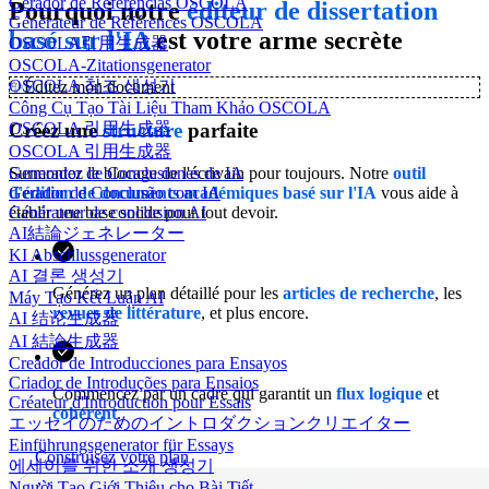
Gerador de Referências OSCOLA
Pourquoi notre
éditeur de dissertation
Générateur de Références OSCOLA
basé sur l'IA
est votre arme secrète
OSCOLA引用生成器
OSCOLA-Zitationsgenerator
OSCOLA 참조 생성기
✨
Éditez mon document
Công Cụ Tạo Tài Liệu Tham Khảo OSCOLA
OSCOLA 引用生成器
Créez une
structure
parfaite
OSCOLA 引用生成器
Surmontez le blocage de l'écrivain pour toujours. Notre
outil
Generador de Conclusiones de IA
d'édition de documents académiques basé sur l'IA
vous aide à
Gerador de Conclusão com IA
établir une base solide pour tout devoir.
Générateur de conclusion AI
AI結論ジェネレーター
KI Abschlussgenerator
AI 결론 생성기
Générez un plan détaillé pour les
articles de recherche
, les
Máy Tạo Kết Luận AI
revues de littérature
, et plus encore.
AI 结论生成器
AI 結論生成器
Creador de Introducciones para Ensayos
Criador de Introduções para Ensaios
Commencez par un cadre qui garantit un
flux
logique
et
Créateur d'Introduction pour Essais
cohérent
.
エッセイのためのイントロダクションクリエイター
Einführungsgenerator für Essays
Construisez votre plan
에세이를 위한 소개 생성기
Người Tạo Giới Thiệu cho Bài Tiết