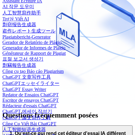
Assistant Écriture IA
AI 작문 도우미
人工智慧寫作助手
Trợ lý Viết AI
剽窃报告生成器
盗作レポート生成ツール
Plagiatsbericht-Generator
Gerador de Relatório de Plágio
Generador de Informes de Plagio
Générateur de Rapport de Plagiat
표절 보고서 생성기
剽竊報告生成器
Công cụ tạo Báo cáo Plagiarism
ChatGPT 文章写作工具
ChatGPTエッセイライター
ChatGPT Essay Writer
Redator de Ensaios ChatGPT
Escritor de ensayos ChatGPT
Rédacteur d'essais ChatGPT
ChatGPT 에세이 작성기
Questions fréquemment posées
ChatGPT 論文寫作工具
Công Cụ Viết Bài ChatGPT
人工智能短语生成器
1. Qu'est-ce qui rend cet éditeur d'essai IA différent