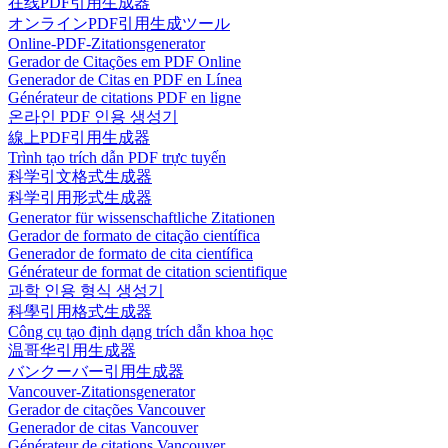
在线PDF引用生成器
オンラインPDF引用生成ツール
Online-PDF-Zitationsgenerator
Gerador de Citações em PDF Online
Generador de Citas en PDF en Línea
Générateur de citations PDF en ligne
온라인 PDF 인용 생성기
線上PDF引用生成器
Trình tạo trích dẫn PDF trực tuyến
科学引文格式生成器
科学引用形式生成器
Generator für wissenschaftliche Zitationen
Gerador de formato de citação científica
Generador de formato de cita científica
Générateur de format de citation scientifique
과학 인용 형식 생성기
科學引用格式生成器
Công cụ tạo định dạng trích dẫn khoa học
温哥华引用生成器
バンクーバー引用生成器
Vancouver-Zitationsgenerator
Gerador de citações Vancouver
Generador de citas Vancouver
Générateur de citations Vancouver