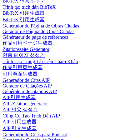
BibTeX 인용 생성기
Trình tạo trích dẫn BibTeX
BibTeX 引用生成器
BibTeX 引用生成器
Generador de Página de Obras Citadas
Gerador de Página de Obras Citadas
Générateur de page de références
作品引用ページ生成器
Zitationsseite Generator
인용 페이지 생성기
Trình Tạo Trang Tài Liệu Tham Khảo
作品引用页生成器
引用頁面生成器
Generador de Citas AIP
Gerador de Citações AIP
Générateur de citations AIP
AIP引用生成器
AIP-Zitationsgenerator
AIP 인용 생성기
Công Cụ Tạo Trích Dẫn AIP
AIP 引用生成器
AIP 引文生成器
Generador de Citas para Podcast