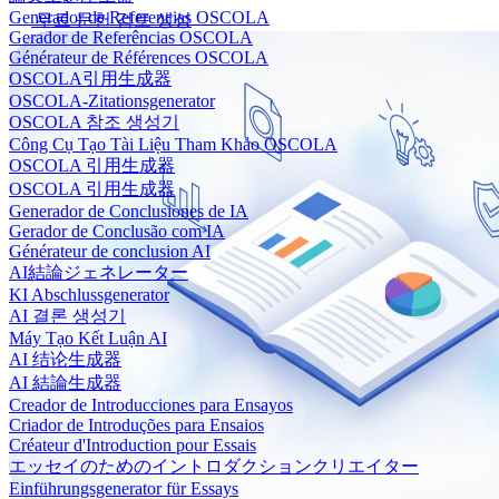
Generador de Referencias OSCOLA
무료 문헌 검토 생성
Gerador de Referências OSCOLA
Générateur de Références OSCOLA
OSCOLA引用生成器
OSCOLA-Zitationsgenerator
OSCOLA 참조 생성기
Công Cụ Tạo Tài Liệu Tham Khảo OSCOLA
OSCOLA 引用生成器
OSCOLA 引用生成器
Generador de Conclusiones de IA
Gerador de Conclusão com IA
Générateur de conclusion AI
AI結論ジェネレーター
KI Abschlussgenerator
AI 결론 생성기
Máy Tạo Kết Luận AI
AI 结论生成器
AI 結論生成器
Creador de Introducciones para Ensayos
Criador de Introduções para Ensaios
Créateur d'Introduction pour Essais
エッセイのためのイントロダクションクリエイター
Einführungsgenerator für Essays