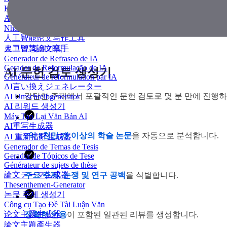
KI Essay-Schreiber
AI 에세이 작성기
Nhà văn luận văn AI
人工智能论文写作工具
人工智慧論文寫手
로그인
회원가입
Generador de Refraseo de IA
Gerador de Reformulação de IA
AI 문헌 검토 생성기
Générateur de reformulation par IA
AI言い換えジェネレーター
간단한 주제에서 포괄적인 문헌 검토로 몇 분 만에 진행하십
AI Umschreibgenerator
AI 리워드 생성기
Máy Tạo Lại Văn Bản AI
AI重写生成器
2억 8천만 개 이상의 학술 논문
을 자동으로 분석합니다.
AI 重新措辭生成器
Generador de Temas de Tesis
Gerador de Tópicos de Tese
Générateur de sujets de thèse
論文テーマ生成器
주요 주제, 논쟁 및 연구 공백
을 식별합니다.
Thesenthemen-Generator
논문 주제 생성기
Công cụ Tạo Đề Tài Luận Văn
论文主题生成器
정확한 인용
이 포함된 일관된 리뷰를 생성합니다.
論文主題產生器