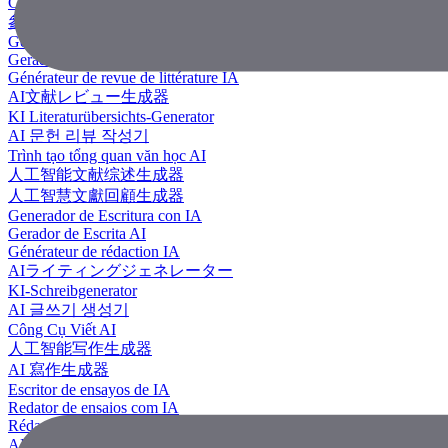
Công Cụ Tạo Tài Liệu Tham Khảo
參考文獻生成器
Generador de revisión literaria con IA
Gerador de Revisão de Literatura em IA
Générateur de revue de littérature IA
AI文献レビュー生成器
KI Literaturübersichts-Generator
AI 문헌 리뷰 작성기
Trình tạo tổng quan văn học AI
人工智能文献综述生成器
人工智慧文獻回顧生成器
Generador de Escritura con IA
Gerador de Escrita AI
Générateur de rédaction IA
AIライティングジェネレーター
KI-Schreibgenerator
AI 글쓰기 생성기
Công Cụ Viết AI
人工智能写作生成器
AI 寫作生成器
Escritor de ensayos de IA
Redator de ensaios com IA
Rédacteur d'essais IA
AIエッセイライター