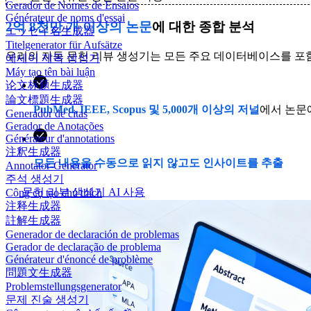
Gerador de Nomes de Ensaios
Générateur de noms d'essai
2억 8천만 개 이상의 논문
에 대한 종합 분석
エッセイ名生成器
Titelgenerator für Aufsätze
우리의 자동 문헌 리뷰 생성기는 모든 주요 데이터베이스를 포
에세이 제목 생성기
Máy tạo tên bài luận
论文标题生成器
論文標題生成器
PubMed, IEEE, Scopus 및 5,000개 이상의 저널
에서 논문
Generador de citas
Gerador de Anotações
Générateur d'annotations
注釈生成器
모든 내용을 수동으로 읽지 않고도 인사이트를 추출
Annotator-Generator
주석 생성기
문헌 리뷰 생성기 AI 사용
Công cụ tạo chú thích
注释生成器
註解生成器
Generador de declaración de problemas
Gerador de declaração de problema
Générateur d'énoncé de problème
問題文生成器
Problemstellungsgenerator
문제 진술 생성기