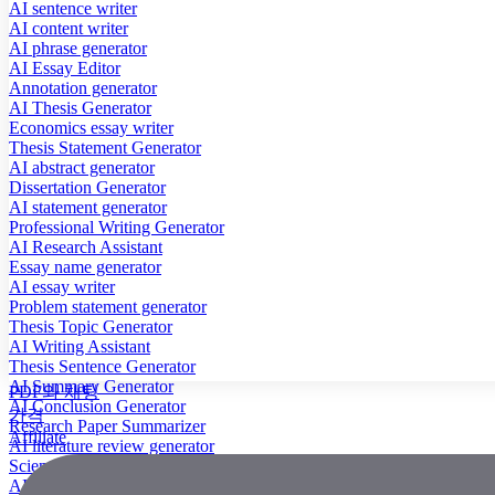
AI sentence writer
AI content writer
AI phrase generator
AI Essay Editor
Annotation generator
AI Thesis Generator
Economics essay writer
Thesis Statement Generator
AI abstract generator
Dissertation Generator
AI statement generator
Professional Writing Generator
AI Research Assistant
Essay name generator
AI essay writer
Problem statement generator
Thesis Topic Generator
AI Writing Assistant
Thesis Sentence Generator
AI Summary Generator
PDF와 채팅
AI Conclusion Generator
가격
Research Paper Summarizer
Affiliate
AI literature review generator
Scientific Paper Summarizer
AI case study generator