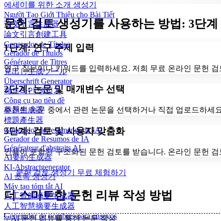
에세이를 위한 소개 생성기
Người Tạo Giới Thiệu cho Bài Tiết
문헌 검토 생성기를 사용하는 방법: 3단계
论文引言生成器
論文引言創建工具
Generador de Títulos
1단계: 연구 주제 입력
Gerador de Títulos
Générateur de Titres
연구 질문이나 키워드를 입력하세요. 저희 무료 온라인 문헌 
見出し生成ツール
Überschrift Generator
2단계: 논문 및 매개변수 선택
헤드라인 생성기
Công cụ tạo tiêu đề
标题生成器
추천된 논문 중에서 관련 논문을 선택하거나 직접 업로드하세요.
標題產生器
3단계: 검토 및 사용자 맞춤화
Generador de resúmenes de IA
Gerador de Resumos de IA
Générateur d'abstraits AI
인용이 포함된 구조화된 문헌 검토를 받습니다. 온라인 문헌 검토
AI要約生成器
KI-Abstractgenerator
문헌 검토 생성기 무료 체험하기
AI 초록 생성기
Máy tạo tóm tắt AI
더 스마트한 문헌 리뷰 작성 방법
人工智能摘要生成器
人工智慧摘要生成器
Generador de nombres para ensayos
✨
AI 문헌 리뷰를 통한 논문 작성