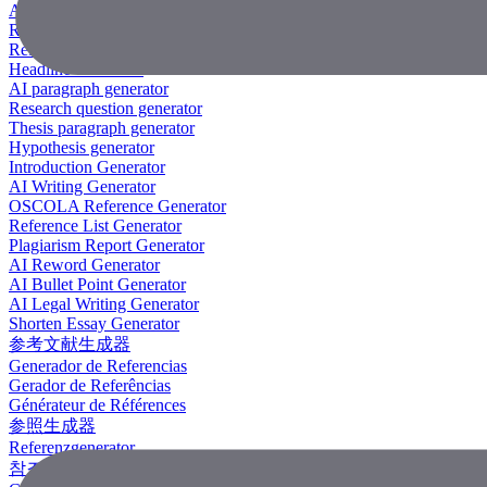
AI Research Paper Generator
Research Title Generator
Reference Generator
Headline Generator
AI paragraph generator
Research question generator
Thesis paragraph generator
Hypothesis generator
Introduction Generator
AI Writing Generator
OSCOLA Reference Generator
Reference List Generator
Plagiarism Report Generator
AI Reword Generator
AI Bullet Point Generator
AI Legal Writing Generator
Shorten Essay Generator
参考文献生成器
Generador de Referencias
Gerador de Referências
Générateur de Références
参照生成器
Referenzgenerator
참조 생성기