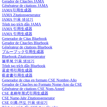
Gerador de Citações JAMA
Générateur de citations JAMA
JAMA引用生成器
JAMA Zitationsgenerator
JAMA 인용 생성기
Trình tạo trích dẫn JAMA
JAMA 引用生成器
JAMA 引用生成器
Generador de Citas Bluebook
Gerador de Citações Bluebook
Générateur de citations Bluebook
ブルーブック引用生成器
Bluebook-Zitationsgenerator
블루북 인용 생성기
Trình tạo trích dẫn Bluebook
蓝皮书引用生成器
藍皮書引用生成器
Generador de citas en formato CSE Nombre-Año
Gerador de Citações no Formato Nome-Ano da CSE
Générateur de citations CSE Nom-Anneé
CSE 名称年形式引用生成器
CSE Name-Jahr Zitationsgenerator
CSE 이름-연도 인용 생성기