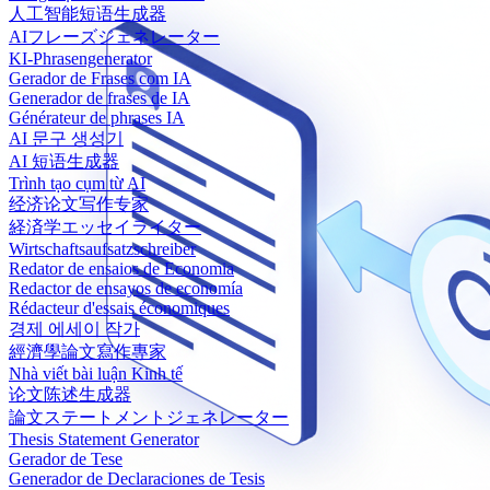
人工智能短语生成器
AIフレーズジェネレーター
KI-Phrasengenerator
Gerador de Frases com IA
Generador de frases de IA
Générateur de phrases IA
AI 문구 생성기
AI 短语生成器
Trình tạo cụm từ AI
经济论文写作专家
経済学エッセイライター
Wirtschaftsaufsatzschreiber
Redator de ensaios de Economia
Redactor de ensayos de economía
Rédacteur d'essais économiques
경제 에세이 작가
經濟學論文寫作專家
Nhà viết bài luận Kinh tế
论文陈述生成器
論文ステートメントジェネレーター
Thesis Statement Generator
Gerador de Tese
Generador de Declaraciones de Tesis