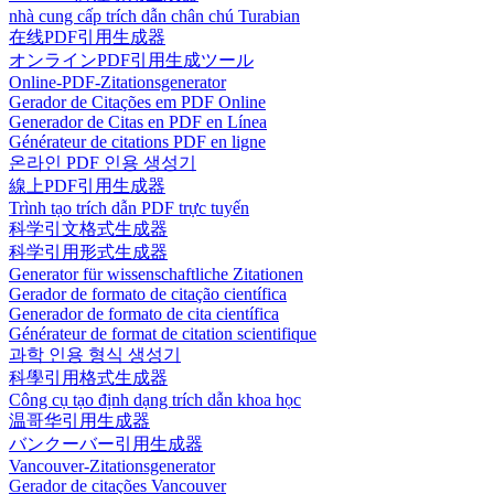
nhà cung cấp trích dẫn chân chú Turabian
在线PDF引用生成器
オンラインPDF引用生成ツール
Online-PDF-Zitationsgenerator
Gerador de Citações em PDF Online
Generador de Citas en PDF en Línea
Générateur de citations PDF en ligne
온라인 PDF 인용 생성기
線上PDF引用生成器
Trình tạo trích dẫn PDF trực tuyến
科学引文格式生成器
科学引用形式生成器
Generator für wissenschaftliche Zitationen
Gerador de formato de citação científica
Generador de formato de cita científica
Générateur de format de citation scientifique
과학 인용 형식 생성기
科學引用格式生成器
Công cụ tạo định dạng trích dẫn khoa học
温哥华引用生成器
バンクーバー引用生成器
Vancouver-Zitationsgenerator
Gerador de citações Vancouver