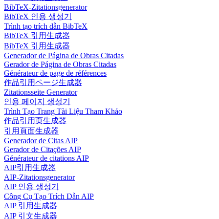
BibTeX-Zitationsgenerator
BibTeX 인용 생성기
Trình tạo trích dẫn BibTeX
BibTeX 引用生成器
BibTeX 引用生成器
Generador de Página de Obras Citadas
Gerador de Página de Obras Citadas
Générateur de page de références
作品引用ページ生成器
Zitationsseite Generator
인용 페이지 생성기
Trình Tạo Trang Tài Liệu Tham Khảo
作品引用页生成器
引用頁面生成器
Generador de Citas AIP
Gerador de Citações AIP
Générateur de citations AIP
AIP引用生成器
AIP-Zitationsgenerator
AIP 인용 생성기
Công Cụ Tạo Trích Dẫn AIP
AIP 引用生成器
AIP 引文生成器