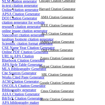
Chicago Citation Generator
NLM citation generator
in-text citation generator
Harvard Citation Generator
Online citation generator
APSA Citation Generator
AMA Citation Generator
DOI Citation Generator
citation generator for website
IEEE Citation Generator
resource citation generator
online image citation generator
ACS Citation Generator
Vancouver citation generator
turabian footnote citation generator
JAMA Citation Generator
Scientific citation format generator
CSE Name Year Citation Generator
Oral Citation Generator
Online PDF Citation Generator
URL to APA Citation
Zotero Citation Generator
Bluebook Citation Generator
APA Style Table Generator
Podcast Citation Generator
MLA Bibliography Generator
Cite Sources Generator
SBL Citation Generator
Works Cited Page Generator
ACM Citation Generator
Google Citation Generator
OSCOLA Citation Generator
Bibliography generator
Cmos Citation Generator
AIAA Citation Generator
BibTeX Citation Generator
Movie Citation Generator
APA bibliography maker