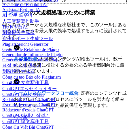
Asistente de Escritura AI
Assistant Écriture IA
コンテンツ
の大規模処理のために構築
AI 작문 도우미
人工智慧寫作助手
個々のライターから大規模な出版社まで、このツールはあら
Trợ lý Viết AI
ゆるボリュームを最大限の効率で処理するように設計されて
剽窃报告生成器
います。
盗作レポート生成ツール
Plagiatsbericht-Generator
Gerador de Relatório de Plágio
Generador de Informes de Plagio
高容量処理
: 大規模コンテンツAI検出ツールは、数千
Générateur de Rapport de Plagiat
の文書を迅速に検証する必要のある学術機関向けに最
표절 보고서 생성기
適化されています。
剽竊報告生成器
Công cụ tạo Báo cáo Plagiarism
ChatGPT 文章写作工具
ChatGPTエッセイライター
シームレスなワークフロー統合
: 既存のコンテンツ作成
ChatGPT Essay Writer
およびレビューのプロセスに当ツールを労力なく組み
Redator de Ensaios ChatGPT
Escritor de ensayos ChatGPT
込むことで、一貫した品質保証を実現します。
Rédacteur d'essais ChatGPT
ChatGPT 에세이 작성기
一括分析
ChatGPT 論文寫作工具
Công Cụ Viết Bài ChatGPT