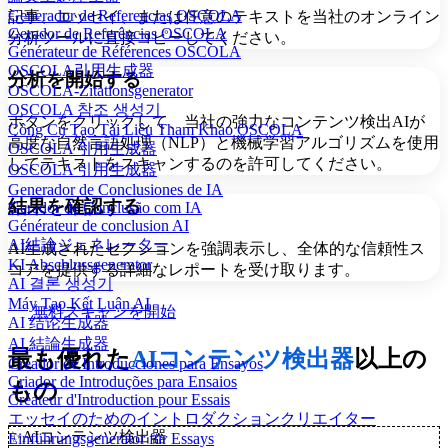
Generador de Referencias OSCOLA
記事、エッセイ、または任意のテキストを当社のオンライン
Gerador de Referências OSCOLA
分析ツールに直接コピーしてください。
Générateur de Références OSCOLA
OSCOLA引用生成器
分析を開始する
OSCOLA-Zitationsgenerator
OSCOLA 참조 생성기
ボタンをクリックして、当社の強力なコンテンツ検出AIが
Công Cụ Tạo Tài Liệu Tham Khảo OSCOLA
高度な自然言語処理（NLP）と機械学習アルゴリズムを使用
OSCOLA 引用生成器
してテキストをスキャンするのを許可してください。
OSCOLA 引用生成器
Generador de Conclusiones de IA
結果を確認する
Gerador de Conclusão com IA
Générateur de conclusion AI
AI結論ジェネレーター
AI生成されたセクションを強調表示し、全体的な信頼性ス
KI Abschlussgenerator
コアを提供する詳細なレポートを受け取ります。
AI 결론 생성기
Máy Tạo Kết Luận AI
無料スキャンを開始
AI 结论生成器
AI 結論生成器
最も優れた
AIコンテンツ検出器
以上の
Creador de Introducciones para Ensayos
Criador de Introduções para Ensaios
もの
Créateur d'Introduction pour Essais
エッセイのためのイントロダクションクリエイター
✨
AIコンテンツ検出器
Einführungsgenerator für Essays