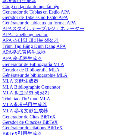
參考書目生成器
Công cụ tạo danh mục tài liệu
Generador de Tablas en Estilo APA
Gerador de Tabelas no Estilo APA
Générateur de tableaux au format APA
APAスタイルテーブルジェネレーター
APA-Tabellengenerator
APA 스타일 테이블 생성기
Trình Tạo Bảng Định Dạng APA
APA格式表格生成器
APA 格式表生成器
Generador de Bibliografía MLA
Gerador de Bibliografia MLA
Générateur de bibliographie MLA
MLA 文献生成器
MLA Bibliographie Generator
MLA 참고문헌 생성기
Trình tạo Thư mục MLA
MLA参考书目生成器
MLA 參考文獻生成器
Generador de Citas BibTeX
Gerador de Citações BibTeX
Générateur de citations BibTeX
BibTeX引用生成器