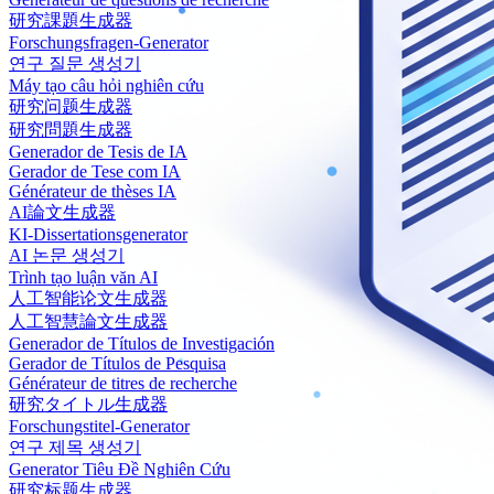
研究課題生成器
Forschungsfragen-Generator
연구 질문 생성기
Máy tạo câu hỏi nghiên cứu
研究问题生成器
研究問題生成器
Generador de Tesis de IA
Gerador de Tese com IA
Générateur de thèses IA
AI論文生成器
KI-Dissertationsgenerator
AI 논문 생성기
Trình tạo luận văn AI
人工智能论文生成器
人工智慧論文生成器
Generador de Títulos de Investigación
Gerador de Títulos de Pesquisa
Générateur de titres de recherche
研究タイトル生成器
Forschungstitel-Generator
연구 제목 생성기
Generator Tiêu Đề Nghiên Cứu
研究标题生成器