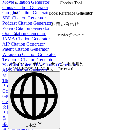
Movie Citation Generator
Checker Tool
Cmos Citation Generator
Google Citation Generator
Book Reference Generator
SBL Citation Generator
Podcast Citation Generator
お問い合わせ
Zotero Citation Generator
Oral Citation Generator
service@koke.ai
JAMA Citation Generator
AIP Citation Generator
Patent Citation Generator
Wikipedia Citation Generator
Textbook Citation Generator
プライバシーポリシー
,
サービス利用規約
YouTube Video APA Citation Generator
© 2026 KOKE AI. All Rights Reserved.
AMS Citation Generator
Music Citation Generator
TikTok Citation Generator
Book Reference Generator
Generador de bibliografía
Gerador de Bibliografia
Générateur de bibliographie
文献生成ツール
Bibliographie-Generator
참고 문헌 생성기
参考文献生成器
日本語