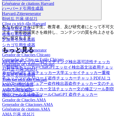
Générateur de citations Harvard
ハーバード引用生成器
Harvard-Zitiergenerator
하버드 인용 생성기
Công cụ trích dẫn Harvard
私たちのツールは学生、教育者、及び研究者にとって不可欠
哈佛引用生成器
です。学術的誠実さを維持し、コンテンツの質を向上させる
哈佛引用生成器
のに役立ちます。
芝加哥引用生成器
シカゴ引用生成器
もっと見る
Chicago-Zitationsgenerator
Gerador de Citações Chicago
Generador de Citas en Estilo Chicago
APA形式チェッカー
AIライティング検出器
可読性チェッカ
Générateur de citations Chicago
ー
類似性チェッカー
ChatGPTエッセイ検出器
文法盗用チェッ
시카고 인용 생성기
カー
ChatGPT 文法チェッカー
大学エッセイチェッカー
重複
芝加哥引用生成器
チェックツール
AIコード盗作チェッカー
チャットPDF
AI コ
Trình tạo trích dẫn Chicago
レジエッセイレビュアー
盗作検出器
盗作チェッカー
文のチェ
AMA 引用生成器
ッカー
スペルチェッカー
文法チェッカー
文の修正ツール
剽窃
AMA引用生成器
検出ツール
文法修正ツール
ChatGPT 盗作チェッカー
AMA Zitationsgenerator
Gerador de Citações AMA
Generador de Citaciones AMA
Générateur de citations AMA
AMA 인용 생성기