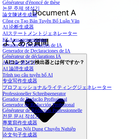
Générateur d'énoncé de thèse
논문 주제 생성기
論文陳述生成器
Công cụ Tạo Bản Tuyên Bố Luận Văn
AI 论断生成器
AIステートメントジェネレーター
KI-Aussagengenerator
よくある質問
Gerador de Declarações de IA
Generador de Declaraciones de IA
Générateur de déclarations IA
AI 진술 생성기
AIコンテンツ検出器とは何ですか？
AI 論證生成器
Trình tạo câu tuyên bố AI
专业写作生成器
プロフェッショナルライティングジェネレーター
Professioneller Schreibgenerator
Gerador de Redação Profissional
Generador de Redacción Profesional
Générateur de Rédaction Professionnelle
전문 문서 작성기
專業寫作生成器
Trình Tạo Nội Dung Chuyên Nghiệp
论文句子生成器