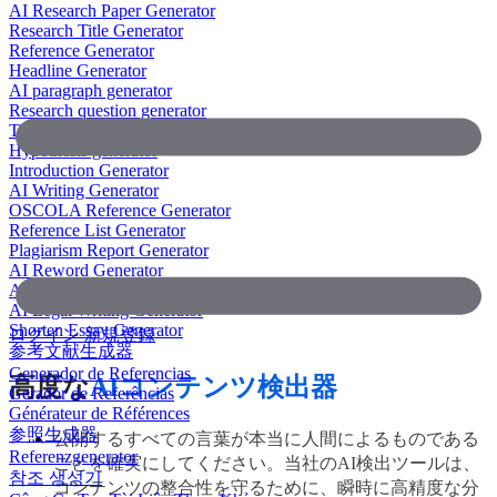
AI Research Paper Generator
Research Title Generator
Reference Generator
Headline Generator
AI paragraph generator
Research question generator
Thesis paragraph generator
Hypothesis generator
Introduction Generator
AI Writing Generator
OSCOLA Reference Generator
Reference List Generator
Plagiarism Report Generator
AI Reword Generator
AI Bullet Point Generator
AI Legal Writing Generator
Shorten Essay Generator
ログイン
新規登録
参考文献生成器
Generador de Referencias
高度な
AIコンテンツ検出器
Gerador de Referências
Générateur de Références
参照生成器
公開するすべての言葉が本当に人間によるものである
Referenzgenerator
ことを確実にしてください。当社のAI検出ツールは、
참조 생성기
コンテンツの整合性を守るために、瞬時に高精度な分