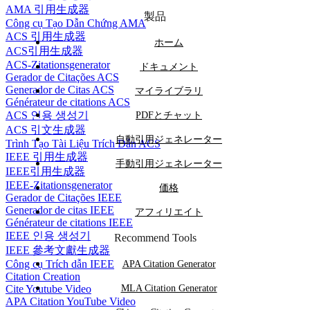
AMA 引用生成器
製品
Công cụ Tạo Dẫn Chứng AMA
ACS 引用生成器
ホーム
ACS引用生成器
ACS-Zitationsgenerator
ドキュメント
Gerador de Citações ACS
Generador de Citas ACS
マイライブラリ
Générateur de citations ACS
ACS 인용 생성기
PDFとチャット
ACS 引文生成器
自動引用ジェネレーター
Trình Tạo Tài Liệu Trích Dẫn ACS
IEEE 引用生成器
手動引用ジェネレーター
IEEE引用生成器
IEEE-Zitationsgenerator
価格
Gerador de Citações IEEE
Generador de citas IEEE
アフィリエイト
Générateur de citations IEEE
IEEE 인용 생성기
Recommend Tools
IEEE 參考文獻生成器
Công cụ Trích dẫn IEEE
APA Citation Generator
Citation Creation
Cite Youtube Video
MLA Citation Generator
APA Citation YouTube Video