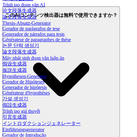
Trình tạo đoạn văn AI
论文段落生成器
このAIコンテンツ検出器は無料で使用できますか？
論文段落生成器
Thesis-Absatz-Generator
Gerador de parágrafos de tese
Generador de párrafos para tesis
Générateur de paragraphes de thèse
논문 단락 생성기
論文段落生成器
Máy phát sinh đoạn văn luận án
假设生成器
仮説生成器
Hypothesen-Generator
Gerador de Hipóteses
Generador de hipótesis
Générateur d'hypothèses
가설 생성기
假設生成器
Trình tạo giả thuyết
引言生成器
イントロダクションジェネレーター
Einführungsgenerator
Gerador de Introdução