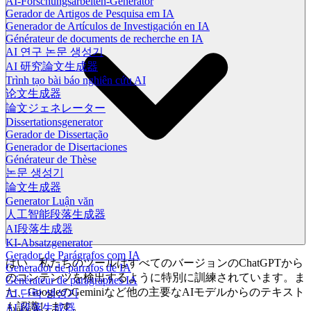
AI-Forschungsarbeiten-Generator
Gerador de Artigos de Pesquisa em IA
Generador de Artículos de Investigación en IA
Générateur de documents de recherche en IA
AI 연구 논문 생성기
AI 研究論文生成器
Trình tạo bài báo nghiên cứu AI
论文生成器
論文ジェネレーター
Dissertationsgenerator
Gerador de Dissertação
Generador de Disertaciones
Générateur de Thèse
논문 생성기
論文生成器
Generator Luận văn
人工智能段落生成器
AI段落生成器
KI-Absatzgenerator
Gerador de Parágrafos com IA
はい、私たちのツールはすべてのバージョンのChatGPTから
Generador de párrafos de IA
のコンテンツを検出するように特別に訓練されています。ま
Générateur de paragraphes IA
た、GoogleのGeminiなど他の主要なAIモデルからのテキスト
AI 단락 생성기
も認識します。
AI 段落生成器