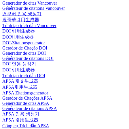
Generador de citas Vancouver
Générateur de citations Vancouver
밴쿠버 인용 생성기
溫哥華引用生成器
Trình tạo trích dẫn Vancouver
DOI 引用生成器
DOI引用生成器
DOI-Zitationsgenerator
Gerador de Citação DOI
Generador de citas DOI
Générateur de citations DOI
DOI 인용 생성기
DOI 引用生成器
Trình tạo trích dẫn DOI
APSA 引文生成器
APSA引用生成器
APSA Zitationsgenerator
Gerador de Citações APSA
Generador de citas APSA
Générateur de citations APSA
APSA 인용 생성기
APSA 引用生成器
Công cụ Trích dẫn APSA