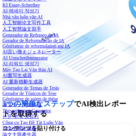
KI Essay-Schreiber
AI 에세이 작성기
Nhà văn luận văn AI
人工智能论文写作工具
人工智慧論文寫手
Generador de Refraseo de IA
Gerador de Reformulação de IA
Générateur de reformulation par IA
AI言い換えジェネレーター
AI Umschreibgenerator
AI 리워드 생성기
Máy Tạo Lại Văn Bản AI
AI重写生成器
AI 重新措辭生成器
Generador de Temas de Tesis
Gerador de Tópicos de Tese
Générateur de sujets de thèse
3つの簡単なステップ
でAI検出レポー
論文テーマ生成器
Thesenthemen-Generator
トを取得する
논문 주제 생성기
Công cụ Tạo Đề Tài Luận Văn
コンテンツを貼り付ける
论文主题生成器
論文主題產生器