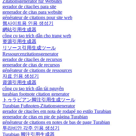
Zitationsgenerator für Websites
gerador de citações para site
generador de citas para website
générateur de citations pour site web
웹사이트용 인용 생성기
網站引用生成器
công cụ tạo trích dẫn cho trang web
资源引用生成器
リソース引用生成ツール
Ressourcenzitationsgenerator
gerador de citações de recursos
generador de citas de recursos
générateur de citations de ressources
자료 인용 생성기
資源引用生成器
công cụ tạo trích dẫn tài nguyên
turabian footnote citation generator
トゥラビアン脚注引用生成ツール
Turabian Fußnoten-Zitationsgenerator
gerador de citações em nota de rodapé no estilo Turabian
generador de citas en pie de página Turabian
générateur de citations en notes de bas de page Turabian
투라비안 각주 인용 생성기
Turabian 脚注引用生成器