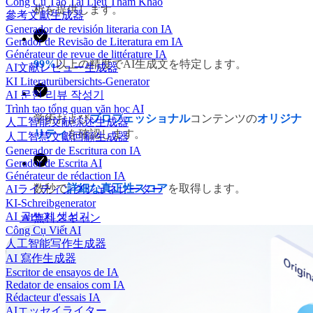
Công Cụ Tạo Tài Liệu Tham Khảo
析を提供します。
參考文獻生成器
Generador de revisión literaria con IA
Gerador de Revisão de Literatura em IA
Générateur de revue de littérature IA
99%
以上の精度でAI生成文を特定します。
AI文献レビュー生成器
KI Literaturübersichts-Generator
AI 문헌 리뷰 작성기
Trình tạo tổng quan văn học AI
学術および
プロフェッショナル
コンテンツの
オリジナ
人工智能文献综述生成器
リティ
を確認します。
人工智慧文獻回顧生成器
Generador de Escritura con IA
Gerador de Escrita AI
Générateur de rédaction IA
数秒で
詳細な真正性スコア
を取得します。
AIライティングジェネレーター
KI-Schreibgenerator
AI 글쓰기 생성기
AI無料スキャン
Công Cụ Viết AI
人工智能写作生成器
AI 寫作生成器
Escritor de ensayos de IA
Redator de ensaios com IA
Rédacteur d'essais IA
AIエッセイライター