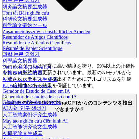
연구 논문 요약기
研究論文摘要生成器
Tóm tắt Bài nghiên cứu
科研论文摘要生成器
科学論文要約ツール
Zusammenfasser wissenschaftlicher Arbeiten
Resumidor de Artigos Científicos
Resumidor de Artículos Científicos
Résumé de Papier Scientifique
과학 논문 요약기
科學論文摘要器
私たちのツールは非常に高い精度を誇り、99%以上の正確性
Tóm tắt tài liệu khoa học
を持ち、継続的に更新されています。最新のAIモデルから
AI案例研究生成器
生成されたテキストを検出するためにアルゴリズムを訓練
AIケーススタディ生成器
し、信頼性のある結果を保証しています。
KI-Fallstudien-Generator
Gerador de Estudo de Caso em IA
Generador de estudios de caso con IA
Générateur d'études de cas IA
あなたのツールは特にChatGPTからのコンテンツを検出
AI 사례 연구 생성기
できますか？
人工智慧案例研究生成器
Máy tạo nghiên cứu điển hình AI
人工智能研究论文生成器
AI研究論文生成器