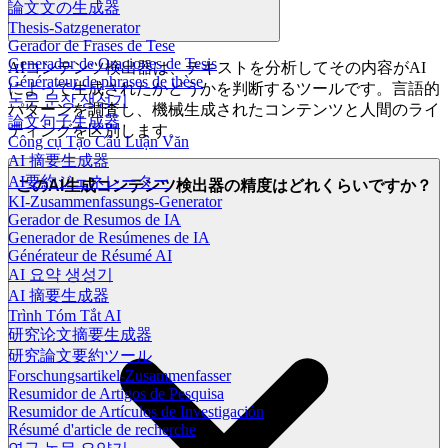
論文文の生成器
Thesis-Satzgenerator
Gerador de Frases de Tese
Generador de Oraciones de Tesis
AIコンテンツ検出器は、テキストを分析してその内容がAI
Générateur de phrases de thèse
によって生成されたかどうかを判断するツールです。言語的
논문 문장 생성기
パターンを調査し、機械生成されたコンテンツと人間のライ
論文句子生成器
ティングを区別します。
Công cụ Tạo Câu Luận Văn
AI 摘要生成器
AI要約ジェネレーター
このAI生成コンテンツ検出器の精度はどれくらいですか？
KI-Zusammenfassungs-Generator
Gerador de Resumos de IA
Generador de Resúmenes de IA
Générateur de Résumé AI
AI 요약 생성기
AI 摘要生成器
Trình Tóm Tắt AI
研究论文摘要生成器
研究論文要約ツール
Forschungsartikel-Zusammenfasser
Resumidor de Artigos de Pesquisa
Resumidor de Artículos de Investigación
Résumé d'article de recherche