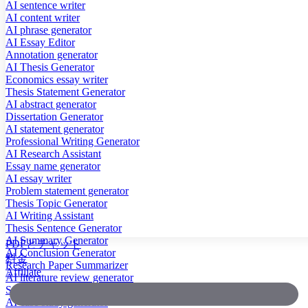
AI sentence writer
AI content writer
AI phrase generator
AI Essay Editor
Annotation generator
AI Thesis Generator
Economics essay writer
Thesis Statement Generator
AI abstract generator
Dissertation Generator
AI statement generator
Professional Writing Generator
AI Research Assistant
Essay name generator
AI essay writer
Problem statement generator
Thesis Topic Generator
AI Writing Assistant
Thesis Sentence Generator
AI Summary Generator
PDFとチャット
AI Conclusion Generator
料金
Research Paper Summarizer
Affiliate
AI literature review generator
Scientific Paper Summarizer
AI case study generator