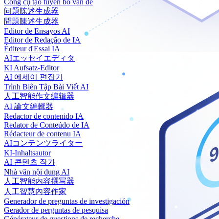
Công cụ tạo tuyên bố vấn đề
问题陈述生成器
問題陳述生成器
Editor de Ensayos AI
Editor de Redação de IA
Éditeur d'Essai IA
AIエッセイエディタ
KI Aufsatz-Editor
AI 에세이 편집기
Trình Biên Tập Bài Viết AI
人工智能作文编辑器
AI 論文編輯器
Redactor de contenido IA
Redator de Conteúdo de IA
Rédacteur de contenu IA
AIコンテンツライター
KI-Inhaltsautor
AI 콘텐츠 작가
Nhà văn nội dung AI
人工智能内容撰写器
人工智慧內容作家
Generador de preguntas de investigación
Gerador de perguntas de pesquisa
Générateur de questions de recherche