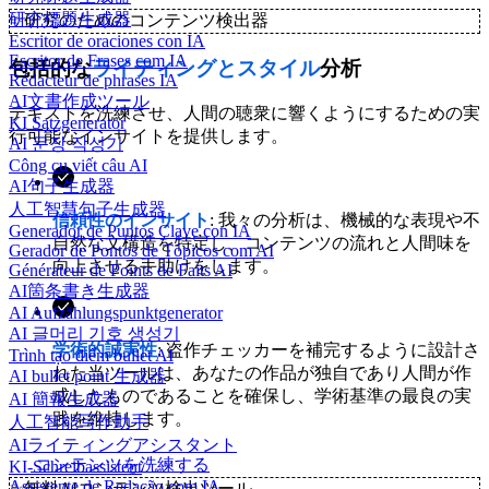
研究標題生成器
✨
研究のためのコンテンツ検出器
Escritor de oraciones con IA
Escritor de Frases com IA
包括的な
ライティングとスタイル
分析
Rédacteur de phrases IA
AI文書作成ツール
テキストを洗練させ、人間の聴衆に響くようにするための実
KI Satzgenerator
行可能なインサイトを提供します。
AI 문장 작성기
Công cụ viết câu AI
AI句子生成器
人工智慧句子生成器
信頼性のインサイト
: 我々の分析は、機械的な表現や不
Generador de Puntos Clave con IA
自然な文構造を特定し、コンテンツの流れと人間味を
Gerador de Pontos de Tópicos com AI
向上させる手助けをします。
Générateur de Points de Faits AI
AI箇条書き生成器
AI Aufzählungspunktgenerator
AI 글머리 기호 생성기
学術的誠実性
: 盗作チェッカーを補完するように設計さ
Trình tạo điểm bullet AI
れた当ツールは、あなたの作品が独自であり人間が作
AI bullet point 生成器
成したものであることを確保し、学術基準の最良の実
AI 簡報生成器
践を維持します。
人工智能写作助手
AIライティングアシスタント
コンテンツを洗練する
KI-Schreibassistent
Assistente de Redação com IA
✨
無料AIコンテンツ検出ツール