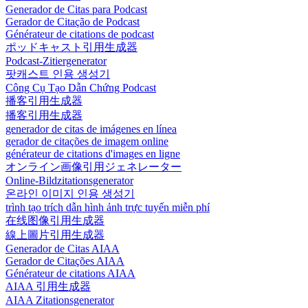
Generador de Citas para Podcast
Gerador de Citação de Podcast
Générateur de citations de podcast
ポッドキャスト引用生成器
Podcast-Zitiergenerator
팟캐스트 인용 생성기
Công Cụ Tạo Dẫn Chứng Podcast
播客引用生成器
播客引用生成器
generador de citas de imágenes en línea
gerador de citações de imagem online
générateur de citations d'images en ligne
オンライン画像引用ジェネレーター
Online-Bildzitationsgenerator
온라인 이미지 인용 생성기
trình tạo trích dẫn hình ảnh trực tuyến miễn phí
在线图像引用生成器
線上圖片引用生成器
Generador de Citas AIAA
Gerador de Citações AIAA
Générateur de citations AIAA
AIAA 引用生成器
AIAA Zitationsgenerator