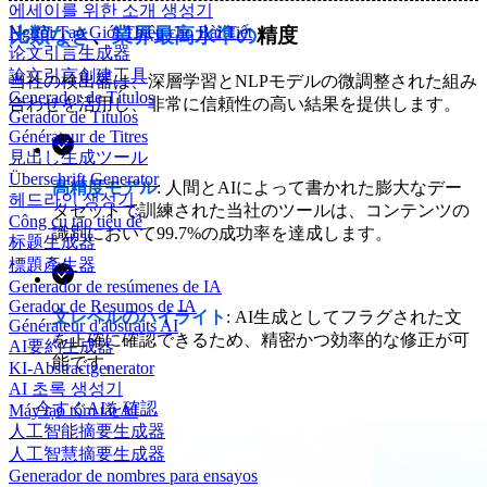
에세이를 위한 소개 생성기
Người Tạo Giới Thiệu cho Bài Tiết
比類なき
、
業界最高水準の
精度
论文引言生成器
論文引言創建工具
当社の検出器は、深層学習とNLPモデルの微調整された組み
Generador de Títulos
合わせを活用し、非常に信頼性の高い結果を提供します。
Gerador de Títulos
Générateur de Titres
見出し生成ツール
Überschrift Generator
高精度モデル
: 人間とAIによって書かれた膨大なデー
헤드라인 생성기
タセットで訓練された当社のツールは、コンテンツの
Công cụ tạo tiêu đề
識別において99.7%の成功率を達成します。
标题生成器
標題產生器
Generador de resúmenes de IA
Gerador de Resumos de IA
文レベルのハイライト
: AI生成としてフラグされた文
Générateur d'abstraits AI
を正確に確認できるため、精密かつ効率的な修正が可
AI要約生成器
能です。
KI-Abstractgenerator
AI 초록 생성기
今すぐAIを確認
Máy tạo tóm tắt AI
人工智能摘要生成器
人工智慧摘要生成器
Generador de nombres para ensayos