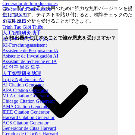
Generador de Introducciones
はい、私たちは日常使用のために強力な無料バージョンを提
Générateur d'Introduction
소개 생성기
供しています。テキストを貼り付けると、標準チェックのた
引言生成器
めに即座に分析を受けることができます。
Trình Tạo Giới Thiệu
人工智能研究助手
AI検出器を使用することで誰が恩恵を受けますか？
AIリサーチアシスタント
KI-Forschungsassistent
Assistente de Pesquisa em IA
Asistente de Investigación AI
Assistant de recherche en IA
AI 연구 보조 도구
人工智慧研究助理
Trợ lý Nghiên cứu AI
AI Citation Generator
APA Citation Generator
MLA Citation Generator
Chicago Citation Generator
AMA Citation Generator
IEEE Citation Generator
Harvard Citation Generator
ACS Citation Generator
Generador de Citas Harvard
Gerador de Citações Harvard