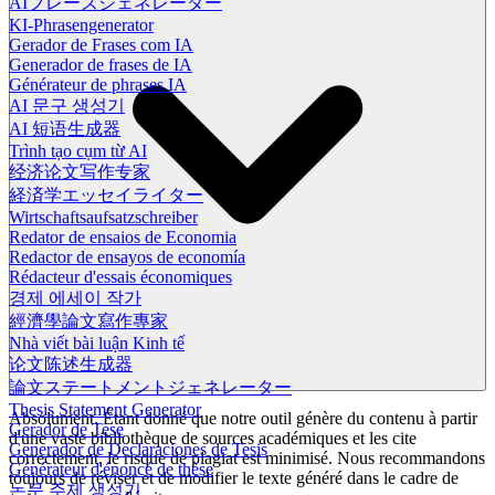
AIフレーズジェネレーター
KI-Phrasengenerator
Gerador de Frases com IA
Generador de frases de IA
Générateur de phrases IA
AI 문구 생성기
AI 短语生成器
Trình tạo cụm từ AI
经济论文写作专家
経済学エッセイライター
Wirtschaftsaufsatzschreiber
Redator de ensaios de Economia
Redactor de ensayos de economía
Rédacteur d'essais économiques
경제 에세이 작가
經濟學論文寫作專家
Nhà viết bài luận Kinh tế
论文陈述生成器
論文ステートメントジェネレーター
Thesis Statement Generator
Absolument. Étant donné que notre outil génère du contenu à partir
Gerador de Tese
d'une vaste bibliothèque de sources académiques et les cite
Generador de Declaraciones de Tesis
correctement, le risque de plagiat est minimisé. Nous recommandons
Générateur d'énoncé de thèse
toujours de réviser et de modifier le texte généré dans le cadre de
논문 주제 생성기