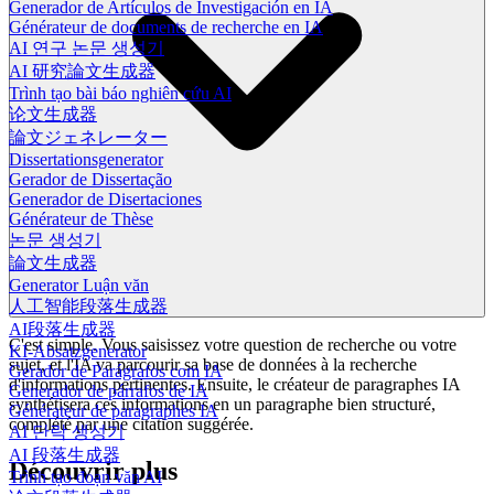
Generador de Artículos de Investigación en IA
Générateur de documents de recherche en IA
AI 연구 논문 생성기
AI 研究論文生成器
Trình tạo bài báo nghiên cứu AI
论文生成器
論文ジェネレーター
Dissertationsgenerator
Gerador de Dissertação
Generador de Disertaciones
Générateur de Thèse
논문 생성기
論文生成器
Generator Luận văn
人工智能段落生成器
AI段落生成器
C'est simple. Vous saisissez votre question de recherche ou votre
KI-Absatzgenerator
sujet, et l'IA va parcourir sa base de données à la recherche
Gerador de Parágrafos com IA
d'informations pertinentes. Ensuite, le créateur de paragraphes IA
Generador de párrafos de IA
synthétisera ces informations en un paragraphe bien structuré,
Générateur de paragraphes IA
complété par une citation suggérée.
AI 단락 생성기
AI 段落生成器
Découvrir plus
Trình tạo đoạn văn AI