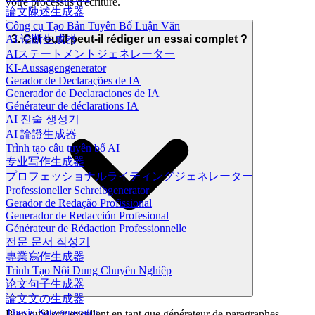
votre processus d'écriture.
論文陳述生成器
Công cụ Tạo Bản Tuyên Bố Luận Văn
3. Cet outil peut-il rédiger un essai complet ?
AI 论断生成器
AIステートメントジェネレーター
KI-Aussagengenerator
Gerador de Declarações de IA
Generador de Declaraciones de IA
Générateur de déclarations IA
AI 진술 생성기
AI 論證生成器
Trình tạo câu tuyên bố AI
专业写作生成器
プロフェッショナルライティングジェネレーター
Professioneller Schreibgenerator
Gerador de Redação Profissional
Generador de Redacción Profesional
Générateur de Rédaction Professionnelle
전문 문서 작성기
專業寫作生成器
Trình Tạo Nội Dung Chuyên Nghiệp
论文句子生成器
論文文の生成器
Thesis-Satzgenerator
Bien qu'il soit excellent en tant que générateur de paragraphes