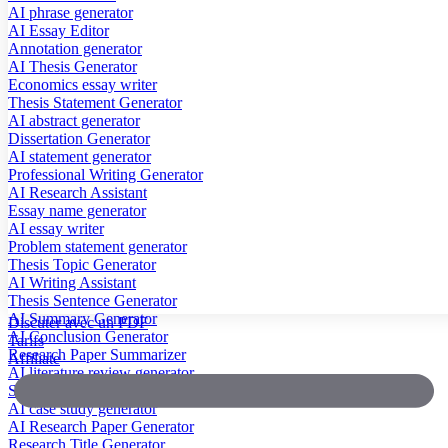
AI phrase generator
AI Essay Editor
Annotation generator
AI Thesis Generator
Economics essay writer
Thesis Statement Generator
AI abstract generator
Dissertation Generator
AI statement generator
Professional Writing Generator
AI Research Assistant
Essay name generator
AI essay writer
Problem statement generator
Thesis Topic Generator
AI Writing Assistant
Thesis Sentence Generator
AI Summary Generator
Discuter avec un PDF
AI Conclusion Generator
Tarifs
Research Paper Summarizer
Affiliate
AI literature review generator
Scientific Paper Summarizer
AI case study generator
AI Research Paper Generator
Research Title Generator