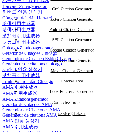
ハーバード引用生成器
Harvard-Zitiergenerator
Oral Citation Generator
하버드 인용 생성기
Công cụ trích dẫn Harvard
Zotero Citation Generator
哈佛引用生成器
哈佛引用生成器
Podcast Citation Generator
芝加哥引用生成器
SBL Citation Generator
シカゴ引用生成器
Chicago-Zitationsgenerator
Google Citation Generator
Gerador de Citações Chicago
Generador de Citas en Estilo Chicago
Cmos Citation Generator
Générateur de citations Chicago
시카고 인용 생성기
Movie Citation Generator
芝加哥引用生成器
Trình tạo trích dẫn Chicago
Checker Tool
AMA 引用生成器
Book Reference Generator
AMA引用生成器
AMA Zitationsgenerator
Contactez-nous
Gerador de Citações AMA
Generador de Citaciones AMA
service@koke.ai
Générateur de citations AMA
AMA 인용 생성기
AMA 引用生成器