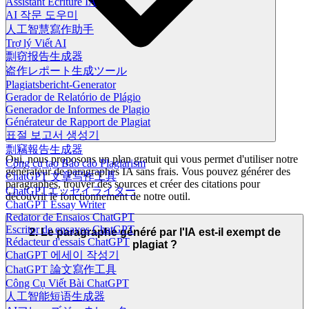
Assistant Écriture IA
AI 작문 도우미
人工智慧寫作助手
Trợ lý Viết AI
剽窃报告生成器
盗作レポート生成ツール
Plagiatsbericht-Generator
Gerador de Relatório de Plágio
Generador de Informes de Plagio
Générateur de Rapport de Plagiat
표절 보고서 생성기
剽竊報告生成器
Oui, nous proposons un plan gratuit qui vous permet d'utiliser notre
Công cụ tạo Báo cáo Plagiarism
générateur de paragraphes IA sans frais. Vous pouvez générer des
ChatGPT 文章写作工具
paragraphes, trouver des sources et créer des citations pour
ChatGPTエッセイライター
découvrir le fonctionnement de notre outil.
ChatGPT Essay Writer
Redator de Ensaios ChatGPT
Escritor de ensayos ChatGPT
2. Le paragraphe généré par l'IA est-il exempt de
Rédacteur d'essais ChatGPT
plagiat ?
ChatGPT 에세이 작성기
ChatGPT 論文寫作工具
Công Cụ Viết Bài ChatGPT
人工智能短语生成器