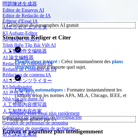
問題陳述生成器
Editor de Ensayos AI
Editor de Redação de IA
Éditeur d'Essai IA
✨
Générateur de paragraphes AI gratuit
AIエッセイエディタ
KI Aufsatz-Editor
Structurer, Rédiger et Citer
AI 에세이 편집기
Trình Biên Tập Bài Viết AI
人工智能作文编辑器
AI 論文編輯器
Planificateur intégré :
Créez instantanément des
plans
Redactor de contenido IA
structurés
pour n'importe quel sujet.
Redator de Conteúdo de IA
Rédacteur de contenu IA
AIコンテンツライター
KI-Inhaltsautor
Citations automatiques :
Formatez instantanément les
AI 콘텐츠 작가
citations selon les normes APA, MLA, Chicago, IEEE, et
Nhà văn nội dung AI
plus.
人工智能内容撰写器
人工智慧內容作家
Rédigez votre essai plus rapidement
Generador de preguntas de investigación
✨
Paragraphe généré par IA
Gerador de perguntas de pesquisa
Générateur de questions de recherche
Écrivez et peaufinez plus intelligemment
研究課題生成器