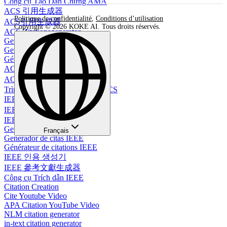
Công cụ Tạo Dẫn Chứng AMA
ACS 引用生成器
Politique de confidentialité
,
Conditions d’utilisation
ACS引用生成器
Copyright © 2026 KOKE AI. Tous droits réservés.
ACS-Zitationsgenerator
Gerador de Citações ACS
Generador de Citas ACS
Générateur de citations ACS
ACS 인용 생성기
ACS 引文生成器
Trình Tạo Tài Liệu Trích Dẫn ACS
IEEE 引用生成器
IEEE引用生成器
IEEE-Zitationsgenerator
Gerador de Citações IEEE
Français
Generador de citas IEEE
Générateur de citations IEEE
IEEE 인용 생성기
IEEE 參考文獻生成器
Công cụ Trích dẫn IEEE
Citation Creation
Cite Youtube Video
APA Citation YouTube Video
NLM citation generator
in-text citation generator