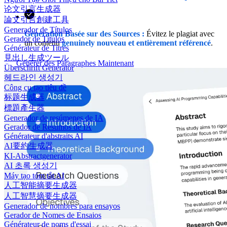
论文引言生成器
論文引言創建工具
Generador de Títulos
Génération Basée sur des Sources :
Évitez le plagiat avec
Gerador de Títulos
un contenu
genuinely nouveau et entièrement référencé
.
Générateur de Titres
見出し生成ツール
Générer des Paragraphes Maintenant
Überschrift Generator
헤드라인 생성기
Công cụ tạo tiêu đề
标题生成器
標題產生器
Generador de resúmenes de IA
Gerador de Resumos de IA
Générateur d'abstraits AI
AI要約生成器
KI-Abstractgenerator
AI 초록 생성기
Máy tạo tóm tắt AI
人工智能摘要生成器
人工智慧摘要生成器
Generador de nombres para ensayos
Gerador de Nomes de Ensaios
Générateur de noms d'essai