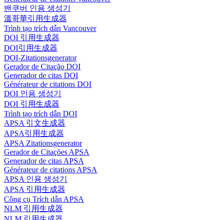
밴쿠버 인용 생성기
溫哥華引用生成器
Trình tạo trích dẫn Vancouver
DOI 引用生成器
DOI引用生成器
DOI-Zitationsgenerator
Gerador de Citação DOI
Generador de citas DOI
Générateur de citations DOI
DOI 인용 생성기
DOI 引用生成器
Trình tạo trích dẫn DOI
APSA 引文生成器
APSA引用生成器
APSA Zitationsgenerator
Gerador de Citações APSA
Generador de citas APSA
Générateur de citations APSA
APSA 인용 생성기
APSA 引用生成器
Công cụ Trích dẫn APSA
NLM 引用生成器
NLM 引用生成器