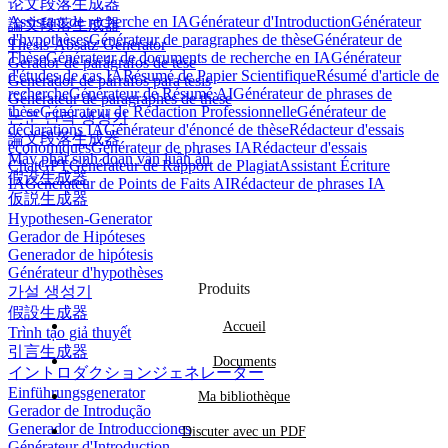
论文段落生成器
Assistant de recherche en IA
Générateur d'Introduction
Générateur
論文段落生成器
d'hypothèses
Générateur de paragraphes de thèse
Générateur de
Thesis-Absatz-Generator
Thèse
Générateur de documents de recherche en IA
Générateur
Gerador de parágrafos de tese
d'études de cas IA
Résumé de Papier Scientifique
Résumé d'article de
Generador de párrafos para tesis
recherche
Générateur de Résumé AI
Générateur de phrases de
Générateur de paragraphes de thèse
thèse
Générateur de Rédaction Professionnelle
Générateur de
논문 단락 생성기
déclarations IA
Générateur d'énoncé de thèse
Rédacteur d'essais
論文段落生成器
économiques
Générateur de phrases IA
Rédacteur d'essais
Máy phát sinh đoạn văn luận án
ChatGPT
Générateur de Rapport de Plagiat
Assistant Écriture
假设生成器
IA
Générateur de Points de Faits AI
Rédacteur de phrases IA
仮説生成器
Hypothesen-Generator
Gerador de Hipóteses
Generador de hipótesis
Générateur d'hypothèses
Produits
가설 생성기
假設生成器
Accueil
Trình tạo giả thuyết
引言生成器
Documents
イントロダクションジェネレーター
Einführungsgenerator
Ma bibliothèque
Gerador de Introdução
Generador de Introducciones
Discuter avec un PDF
Générateur d'Introduction