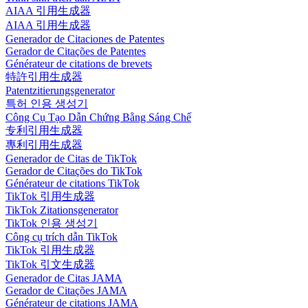
AIAA 引用生成器
AIAA 引用生成器
Generador de Citaciones de Patentes
Gerador de Citações de Patentes
Générateur de citations de brevets
特許引用生成器
Patentzitierungsgenerator
특허 인용 생성기
Công Cụ Tạo Dẫn Chứng Bằng Sáng Chế
专利引用生成器
專利引用生成器
Generador de Citas de TikTok
Gerador de Citações do TikTok
Générateur de citations TikTok
TikTok 引用生成器
TikTok Zitationsgenerator
TikTok 인용 생성기
Công cụ trích dẫn TikTok
TikTok 引用生成器
TikTok 引文生成器
Generador de Citas JAMA
Gerador de Citações JAMA
Générateur de citations JAMA