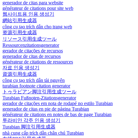
generador de citas para website
générateur de citations pour site web
웹사이트용 인용 생성기
網站引用生成器
công cụ tạo trích dẫn cho trang web
资源引用生成器
リソース引用生成ツール
Ressourcenzitationsgenerator
gerador de citações de recursos
generador de citas de recursos
générateur de citations de ressources
자료 인용 생성기
資源引用生成器
công cụ tạo trích dẫn tài nguyên
turabian footnote citation generator
トゥラビアン脚注引用生成ツール
Turabian Fußnoten-Zitationsgenerator
gerador de citações em nota de rodapé no estilo Turabian
generador de citas en pie de página Turabian
générateur de citations en notes de bas de page Turabian
투라비안 각주 인용 생성기
Turabian 脚注引用生成器
nhà cung cấp trích dẫn chân chú Turabian