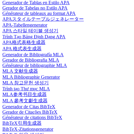
Generador de Tablas en Estilo APA
Gerador de Tabelas no Estilo APA
Générateur de tableaux au format APA
APAスタイルテーブルジェネレーター
APA-Tabellengenerator
APA 스타일 테이블 생성기
Trình Tạo Bảng Định Dạng APA
APA格式表格生成器
APA 格式表生成器
Generador de Bibliografía MLA
Gerador de Bibliografia MLA
Générateur de bibliographie MLA
MLA 文献生成器
MLA Bibliographie Generator
MLA 참고문헌 생성기
Trình tạo Thư mục MLA
MLA参考书目生成器
MLA 參考文獻生成器
Generador de Citas BibTeX
Gerador de Citações BibTeX
Générateur de citations BibTeX
BibTeX引用生成器
BibTeX-Zitationsgenerator