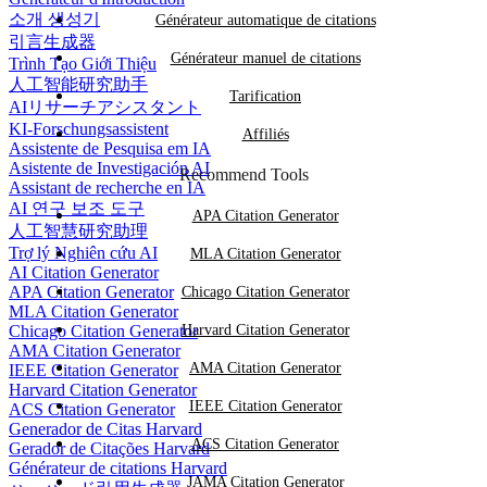
소개 생성기
Générateur automatique de citations
引言生成器
Générateur manuel de citations
Trình Tạo Giới Thiệu
人工智能研究助手
Tarification
AIリサーチアシスタント
KI-Forschungsassistent
Affiliés
Assistente de Pesquisa em IA
Asistente de Investigación AI
Recommend Tools
Assistant de recherche en IA
AI 연구 보조 도구
APA Citation Generator
人工智慧研究助理
Trợ lý Nghiên cứu AI
MLA Citation Generator
AI Citation Generator
APA Citation Generator
Chicago Citation Generator
MLA Citation Generator
Chicago Citation Generator
Harvard Citation Generator
AMA Citation Generator
AMA Citation Generator
IEEE Citation Generator
Harvard Citation Generator
IEEE Citation Generator
ACS Citation Generator
Generador de Citas Harvard
ACS Citation Generator
Gerador de Citações Harvard
Générateur de citations Harvard
JAMA Citation Generator