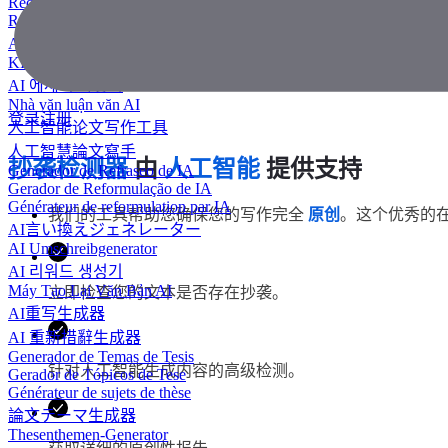
Redator de ensaios com IA
Rédacteur d'essais IA
AIエッセイライター
KI Essay-Schreiber
AI 에세이 작성기
Nhà văn luận văn AI
登录
注册
人工智能论文写作工具
人工智慧論文寫手
抄袭检测器
由
人工智能
提供支持
Generador de Refraseo de IA
Gerador de Reformulação de IA
Générateur de reformulation par IA
我们的工具帮助您确保您的写作完全
原创
。这个优秀的
AI言い換えジェネレーター
AI Umschreibgenerator
AI 리워드 생성기
Máy Tạo Lại Văn Bản AI
立即检查您的文本是否存在抄袭。
AI重写生成器
AI 重新措辭生成器
Generador de Temas de Tesis
针对人工智能生成内容的高级检测。
Gerador de Tópicos de Tese
Générateur de sujets de thèse
論文テーマ生成器
Thesenthemen-Generator