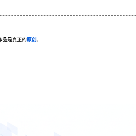
作品是真正的
原创
。