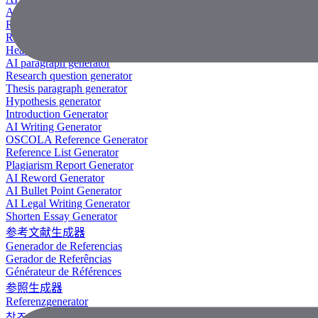
AI Research Paper Generator
Research Title Generator
Reference Generator
Headline Generator
AI paragraph generator
Research question generator
Thesis paragraph generator
Hypothesis generator
Introduction Generator
AI Writing Generator
OSCOLA Reference Generator
Reference List Generator
Plagiarism Report Generator
AI Reword Generator
AI Bullet Point Generator
AI Legal Writing Generator
Shorten Essay Generator
参考文献生成器
Generador de Referencias
Gerador de Referências
Générateur de Références
参照生成器
Referenzgenerator
참조 생성기