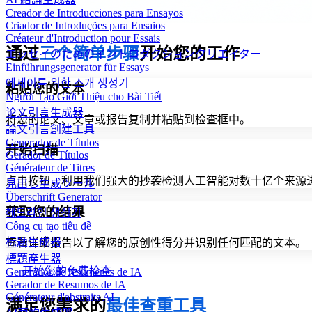
Creador de Introducciones para Ensayos
Criador de Introduções para Ensaios
Créateur d'Introduction pour Essais
通过
三个简单步骤
开始您的工作
エッセイのためのイントロダクションクリエイター
Einführungsgenerator für Essays
에세이를 위한 소개 생성기
粘贴您的文本
Người Tạo Giới Thiệu cho Bài Tiết
论文引言生成器
将您的论文、文章或报告复制并粘贴到检查框中。
論文引言創建工具
Generador de Títulos
开始扫描
Gerador de Títulos
Générateur de Titres
点击按钮，利用我们强大的抄袭检测人工智能对数十亿个来源
見出し生成ツール
Überschrift Generator
获取您的结果
헤드라인 생성기
Công cụ tạo tiêu đề
标题生成器
查看详细报告以了解您的原创性得分并识别任何匹配的文本。
標題產生器
开始您的免费检查
Generador de resúmenes de IA
Gerador de Resumos de IA
Générateur d'abstraits AI
满足您需求的
最佳查重工具