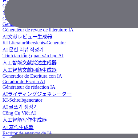
Công Cụ Tạo Tài Liệu Tham Khảo
參考文獻生成器
Generador de revisión literaria con IA
Gerador de Revisão de Literatura em IA
Générateur de revue de littérature IA
AI文献レビュー生成器
KI Literaturübersichts-Generator
AI 문헌 리뷰 작성기
Trình tạo tổng quan văn học AI
人工智能文献综述生成器
人工智慧文獻回顧生成器
Generador de Escritura con IA
Gerador de Escrita AI
Générateur de rédaction IA
AIライティングジェネレーター
KI-Schreibgenerator
AI 글쓰기 생성기
Công Cụ Viết AI
人工智能写作生成器
AI 寫作生成器
Escritor de ensayos de IA