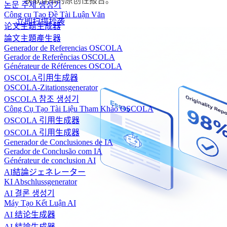
获取详细的原创性报告。
논문 주제 생성기
Công cụ Tạo Đề Tài Luận Văn
立即扫描抄袭
论文主题生成器
論文主題產生器
Generador de Referencias OSCOLA
Gerador de Referências OSCOLA
Générateur de Références OSCOLA
OSCOLA引用生成器
OSCOLA-Zitationsgenerator
OSCOLA 참조 생성기
Công Cụ Tạo Tài Liệu Tham Khảo OSCOLA
OSCOLA 引用生成器
OSCOLA 引用生成器
Generador de Conclusiones de IA
Gerador de Conclusão com IA
Générateur de conclusion AI
AI結論ジェネレーター
KI Abschlussgenerator
AI 결론 생성기
Máy Tạo Kết Luận AI
AI 结论生成器
AI 結論生成器