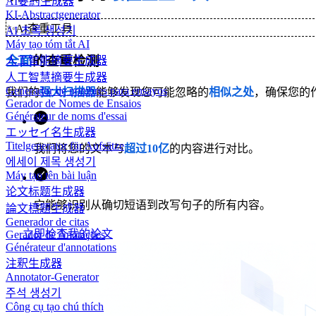
AI要約生成器
KI-Abstractgenerator
✨
AI查重工具
AI 초록 생성기
Máy tạo tóm tắt AI
全面
的查重检测
人工智能摘要生成器
人工智慧摘要生成器
Generador de nombres para ensayos
我们的
强大扫描器
能够发现您可能忽略的
相似之处
，确保您的
Gerador de Nomes de Ensaios
Générateur de noms d'essai
エッセイ名生成器
Titelgenerator für Aufsätze
我们将您的文本与
超过10亿
的内容进行对比。
에세이 제목 생성기
Máy tạo tên bài luận
论文标题生成器
它能够识别从确切短语到改写句子的所有内容。
論文標題生成器
Generador de citas
立即检查我的论文
Gerador de Anotações
Générateur d'annotations
注釈生成器
Annotator-Generator
주석 생성기
Công cụ tạo chú thích