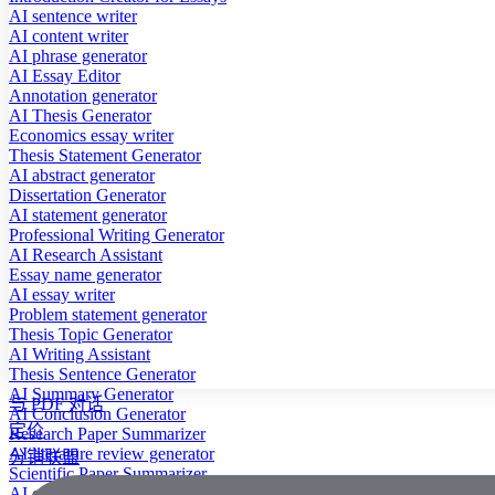
AI sentence writer
AI content writer
AI phrase generator
AI Essay Editor
Annotation generator
AI Thesis Generator
Economics essay writer
Thesis Statement Generator
AI abstract generator
Dissertation Generator
AI statement generator
Professional Writing Generator
AI Research Assistant
Essay name generator
AI essay writer
Problem statement generator
Thesis Topic Generator
AI Writing Assistant
Thesis Sentence Generator
AI Summary Generator
与 PDF 对话
AI Conclusion Generator
定价
Research Paper Summarizer
AI literature review generator
分销联盟
Scientific Paper Summarizer
AI case study generator