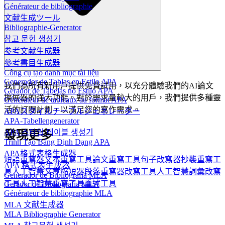
Générateur de bibliographie
文献生成ツール
Bibliographie-Generator
참고 문헌 생성기
参考文献生成器
參考書目生成器
Công cụ tạo danh mục tài liệu
Generador de Tablas en Estilo APA
我們為所有新用戶提供免費試用，以充分體驗我們的AI論文
Gerador de Tabelas no Estilo APA
擴展器的強大功能。對於需求量較大的用戶，我們提供多種靈
Générateur de tableaux au format APA
活的訂閱計劃，以滿足您的寫作需求。
APAスタイルテーブルジェネレーター
APA-Tabellengenerator
APA 스타일 테이블 생성기
發現更多
Trình Tạo Bảng Định Dạng APA
APA格式表格生成器
短語重寫器
文本重寫工具
論文重寫工具
句子改寫器
抄襲重寫工
APA 格式表生成器
具
人工智慧文章縮短器
段落重寫器
改寫工具
人工智慧詞彙改寫
Generador de Bibliografía MLA
工具
人工智慧重寫工具
重述工具
Gerador de Bibliografia MLA
Générateur de bibliographie MLA
MLA 文献生成器
MLA Bibliographie Generator