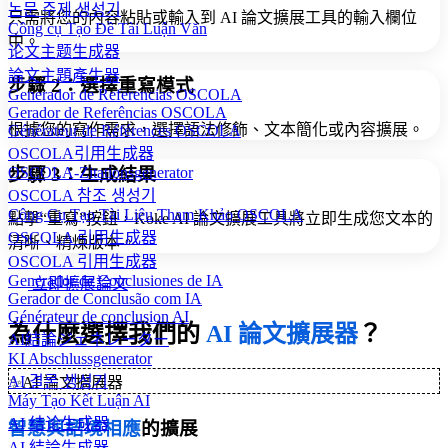
논문 주제 생성기
只需將您的內容粘貼或輸入到 AI 論文擴展工具的輸入欄位
Công cụ Tạo Đề Tài Luận Văn
中。
论文主题生成器
論文主題產生器
步驟 2：選擇重寫模式
Generador de Referencias OSCOLA
Gerador de Referências OSCOLA
根據您的寫作需求，選擇語法修飾、文本簡化或內容擴展。
Générateur de Références OSCOLA
OSCOLA引用生成器
步驟 3：生成結果
OSCOLA-Zitationsgenerator
OSCOLA 참조 생성기
Công Cụ Tạo Tài Liệu Tham Khảo OSCOLA
點擊“重寫”按鈕，Koke AI 論文擴展工具將立即生成您文本的
OSCOLA 引用生成器
清晰、精煉版本。
OSCOLA 引用生成器
Generador de Conclusiones de IA
立即擴展論文
Gerador de Conclusão com IA
Générateur de conclusion AI
為什麼選擇我們的
AI 論文擴展器
？
AI結論ジェネレーター
KI Abschlussgenerator
AI 결론 생성기
✨
AI 論文擴展器
Máy Tạo Kết Luận AI
AI 结论生成器
智慧與語境相應
的擴展
AI 結論生成器