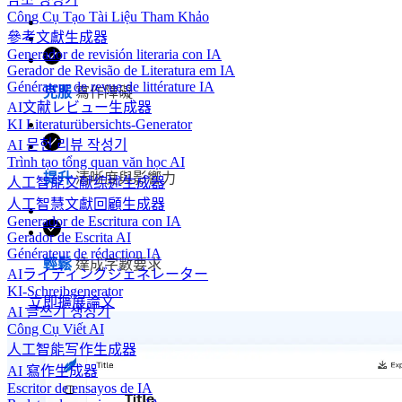
Công Cụ Tạo Tài Liệu Tham Khảo
參考文獻生成器
Generador de revisión literaria con IA
Gerador de Revisão de Literatura em IA
Générateur de revue de littérature IA
克服
寫作障礙
AI文献レビュー生成器
KI Literaturübersichts-Generator
AI 문헌 리뷰 작성기
Trình tạo tổng quan văn học AI
提升
清晰度與影響力
人工智能文献综述生成器
人工智慧文獻回顧生成器
Generador de Escritura con IA
Gerador de Escrita AI
Générateur de rédaction IA
輕鬆
達成字數要求
AIライティングジェネレーター
KI-Schreibgenerator
立即擴展論文
AI 글쓰기 생성기
Công Cụ Viết AI
人工智能写作生成器
AI 寫作生成器
Escritor de ensayos de IA