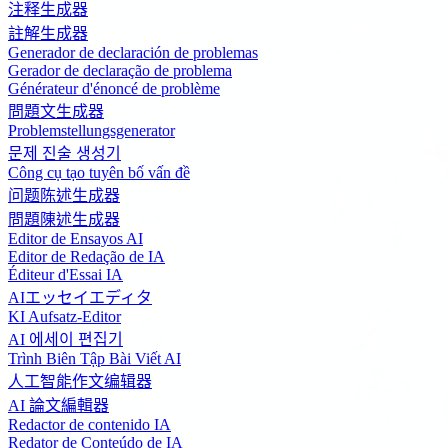
注释生成器
註解生成器
Generador de declaración de problemas
Gerador de declaração de problema
Générateur d'énoncé de problème
問題文生成器
Problemstellungsgenerator
문제 진술 생성기
Công cụ tạo tuyên bố vấn đề
问题陈述生成器
問題陳述生成器
Editor de Ensayos AI
Editor de Redação de IA
Éditeur d'Essai IA
AIエッセイエディタ
KI Aufsatz-Editor
AI 에세이 편집기
Trình Biên Tập Bài Viết AI
人工智能作文编辑器
AI 論文編輯器
Redactor de contenido IA
Redator de Conteúdo de IA