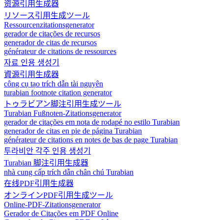
资源引用生成器
リソース引用生成ツール
Ressourcenzitationsgenerator
gerador de citações de recursos
generador de citas de recursos
générateur de citations de ressources
자료 인용 생성기
資源引用生成器
công cụ tạo trích dẫn tài nguyên
turabian footnote citation generator
トゥラビアン脚注引用生成ツール
Turabian Fußnoten-Zitationsgenerator
gerador de citações em nota de rodapé no estilo Turabian
generador de citas en pie de página Turabian
générateur de citations en notes de bas de page Turabian
투라비안 각주 인용 생성기
Turabian 脚注引用生成器
nhà cung cấp trích dẫn chân chú Turabian
在线PDF引用生成器
オンラインPDF引用生成ツール
Online-PDF-Zitationsgenerator
Gerador de Citações em PDF Online