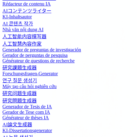
Rédacteur de contenu IA
AIコンテンツライター
KI-Inhaltsautor
AI 콘텐츠 작가
Nhà văn nội dung AI
人工智能内容撰写器
人工智慧內容作家
Generador de preguntas de investigación
Gerador de perguntas de pesquisa
Générateur de questions de recherche
研究課題生成器
Forschungsfragen-Generator
연구 질문 생성기
Máy tạo câu hỏi nghiên cứu
研究问题生成器
研究問題生成器
Generador de Tesis de IA
Gerador de Tese com IA
Générateur de thèses IA
AI論文生成器
KI-Dissertationsgenerator