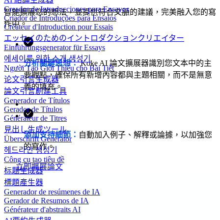
Creador de Introducciones para Ensayos
智能擴展您的想法，並提供符合文脈的建議，完美融入您的寫
Criador de Introduções para Ensaios
作中。
Créateur d'Introduction pour Essais
エッセイのためのイントロダクションクリエイター
Einführungsgenerator für Essays
에세이를 위한 소개 생성기
分析關鍵思想：
Koke AI 論文擴展器識別您文本中的主
Người Tạo Giới Thiệu cho Bài Tiết
要觀點，確保所有新增內容都與主題相關，而不是無意
论文引言生成器
義的填充。
論文引言創建工具
Generador de Títulos
Gerador de Títulos
Générateur de Titres
見出し生成ツール
添加支持細節：
自動加入例子、解釋或論據，以加強您
Überschrift Generator
的寫作。
헤드라인 생성기
Công cụ tạo tiêu đề
立即擴展論文
标题生成器
標題產生器
Generador de resúmenes de IA
Gerador de Resumos de IA
Générateur d'abstraits AI