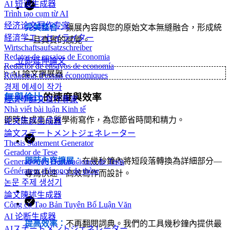
AI 短语生成器
Trình tạo cụm từ AI
经济论文写作专家
完美整合：
擴展內容與您的原始文本無縫融合，形成統
経済学エッセイライター
一且真實的感覺。
Wirtschaftsaufsatzschreiber
Redator de ensaios de Economia
立即延伸論文
Redactor de ensayos de economía
✨
AI 論文擴展器
Rédacteur d'essais économiques
경제 에세이 작가
無與倫比
的速度與效率
經濟學論文寫作專家
Nhà viết bài luận Kinh tế
即時生成高品質學術寫作，為您節省時間和精力。
论文陈述生成器
論文ステートメントジェネレーター
Thesis Statement Generator
Gerador de Tese
即時內容擴展：
在幾秒鐘內將短段落轉換為詳細部分—
Generador de Declaraciones de Tesis
Générateur d'énoncé de thèse
專為快速、高效寫作而設計。
논문 주제 생성기
論文陳述生成器
Công cụ Tạo Bản Tuyên Bố Luận Văn
AI 论断生成器
提高效率：
不再翻閱詞典。我們的工具幾秒鐘內提供最
AIステートメントジェネレーター