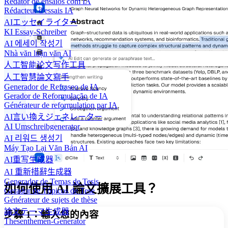
Redator de ensaios com IA
Rédacteur d'essais IA
AIエッセイライター
KI Essay-Schreiber
AI 에세이 작성기
Nhà văn luận văn AI
人工智能论文写作工具
人工智慧論文寫手
Generador de Refraseo de IA
Gerador de Reformulação de IA
Générateur de reformulation par IA
AI言い換えジェネレーター
AI Umschreibgenerator
AI 리워드 생성기
Máy Tạo Lại Văn Bản AI
AI重写生成器
AI 重新措辭生成器
Generador de Temas de Tesis
如何使用 AI 論文擴展工具？
Gerador de Tópicos de Tese
Générateur de sujets de thèse
論文テーマ生成器
步驟 1：輸入您的內容
Thesenthemen-Generator