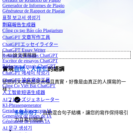
Gerador de Relatório de Plágio
Generador de Informes de Plagio
Générateur de Rapport de Plagiat
표절 보고서 생성기
剽竊報告生成器
Công cụ tạo Báo cáo Plagiarism
ChatGPT 文章写作工具
ChatGPTエッセイライター
ChatGPT Essay Writer
✨
AI 論文擴展器
Redator de Ensaios ChatGPT
Escritor de ensayos ChatGPT
Rédacteur d'essais ChatGPT
實現
自然、人性化
的語調
ChatGPT 에세이 작성기
ChatGPT 論文寫作工具
使您的文本聽起來流暢且真實，好像是由真正的人撰寫的一
Công Cụ Viết Bài ChatGPT
樣。
人工智能短语生成器
AIフレーズジェネレーター
KI-Phrasengenerator
Gerador de Frases com IA
多樣化句子：
自動混合句子結構，讓您的寫作保持吸引
Generador de frases de IA
力且易於閱讀。
Générateur de phrases IA
AI 문구 생성기