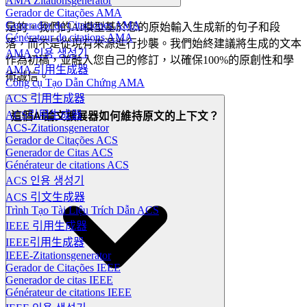
AMA Zitationsgenerator
Gerador de Citações AMA
Generador de Citaciones AMA
是的。我們的AI模型基於您的原始輸入生成新的句子和段
Générateur de citations AMA
落，而不是從現有來源進行抄襲。我們始終建議將生成的文本
AMA 인용 생성기
作為初稿，並融入您自己的修訂，以確保100%的原創性和學
AMA 引用生成器
術誠信。
Công cụ Tạo Dẫn Chứng AMA
ACS 引用生成器
ACS引用生成器
這個AI論文擴展器如何維持原文的上下文？
ACS-Zitationsgenerator
Gerador de Citações ACS
Generador de Citas ACS
Générateur de citations ACS
ACS 인용 생성기
ACS 引文生成器
Trình Tạo Tài Liệu Trích Dẫn ACS
IEEE 引用生成器
IEEE引用生成器
IEEE-Zitationsgenerator
Gerador de Citações IEEE
Generador de citas IEEE
Générateur de citations IEEE