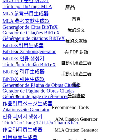
MLA 참고문헌 생성기
Trình tạo Thư mục MLA
產品
MLA参考书目生成器
首頁
MLA 參考文獻生成器
Generador de Citas BibTeX
我的論文
Gerador de Citações BibTeX
Générateur de citations BibTeX
我的文獻庫
BibTeX引用生成器
BibTeX-Zitationsgenerator
與 PDF 對話
BibTeX 인용 생성기
自動引用產生器
Trình tạo trích dẫn BibTeX
BibTeX 引用生成器
手動引用產生器
BibTeX 引用生成器
Generador de Página de Obras Citadas
價格
Gerador de Página de Obras Citadas
分銷聯盟
Générateur de page de références
作品引用ページ生成器
Recommend Tools
Zitationsseite Generator
인용 페이지 생성기
APA Citation Generator
Trình Tạo Trang Tài Liệu Tham Khảo
作品引用页生成器
MLA Citation Generator
引用頁面生成器