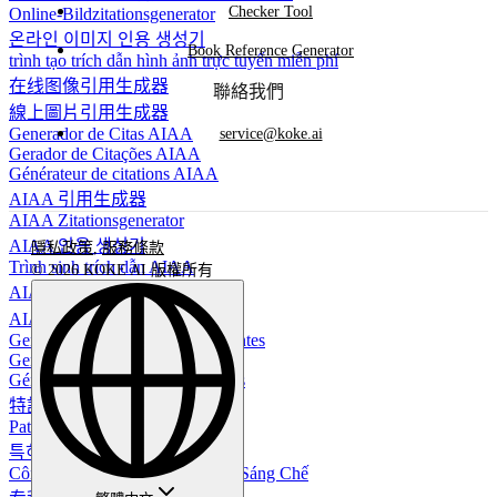
Checker Tool
Online-Bildzitationsgenerator
온라인 이미지 인용 생성기
Book Reference Generator
trình tạo trích dẫn hình ảnh trực tuyến miễn phí
在线图像引用生成器
聯絡我們
線上圖片引用生成器
Generador de Citas AIAA
service@koke.ai
Gerador de Citações AIAA
Générateur de citations AIAA
AIAA 引用生成器
AIAA Zitationsgenerator
AIAA 인용 생성기
隱私政策
,
服務條款
Trình sinh trích dẫn AIAA
© 2026 KOKE AI 版權所有
AIAA 引用生成器
AIAA 引用生成器
Generador de Citaciones de Patentes
Gerador de Citações de Patentes
Générateur de citations de brevets
特許引用生成器
Patentzitierungsgenerator
특허 인용 생성기
Công Cụ Tạo Dẫn Chứng Bằng Sáng Chế