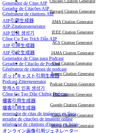
Chicago Citation Generator
Generador de Citas AIP
Gerador de Citações AIP
Harvard Citation Generator
Générateur de citations AIP
AIP引用生成器
AMA Citation Generator
AIP-Zitationsgenerator
IEEE Citation Generator
AIP 인용 생성기
Công Cụ Tạo Trích Dẫn AIP
ACS Citation Generator
AIP 引用生成器
AIP 引文生成器
JAMA Citation Generator
Generador de Citas para Podcast
Gerador de Citação de Podcast
Oral Citation Generator
Générateur de citations de podcast
Zotero Citation Generator
ポッドキャスト引用生成器
Podcast-Zitiergenerator
Podcast Citation Generator
팟캐스트 인용 생성기
Công Cụ Tạo Dẫn Chứng Podcast
SBL Citation Generator
播客引用生成器
Google Citation Generator
播客引用生成器
generador de citas de imágenes en línea
Cmos Citation Generator
gerador de citações de imagem online
générateur de citations d'images en ligne
Movie Citation Generator
オンライン画像引用ジェネレーター