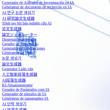
Generador de Artículos de Investigación en IA
Générateur de documents de recherche en IA
AI 연구 논문 생성기
AI 研究論文生成器
Trình tạo bài báo nghiên cứu AI
论文生成器
論文ジェネレーター
Dissertationsgenerator
Gerador de Dissertação
Generador de Disertaciones
Générateur de Thèse
논문 생성기
論文生成器
Generator Luận văn
人工智能段落生成器
AI段落生成器
KI-Absatzgenerator
Gerador de Parágrafos com IA
Generador de párrafos de IA
Générateur de paragraphes IA
AI 단락 생성기
AI 段落生成器