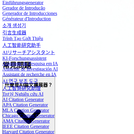
Einführungsgenerator
Gerador de Introdução
Generador de Introducciones
Générateur d'Introduction
소개 생성기
引言生成器
Trình Tạo Giới Thiệu
人工智能研究助手
AIリサーチアシスタント
KI-Forschungsassistent
Assistente de Pesquisa em IA
常見問題
Asistente de Investigación AI
Assistant de recherche en IA
AI 연구 보조 도구
什麼是AI論文擴展器？
人工智慧研究助理
Trợ lý Nghiên cứu AI
AI Citation Generator
APA Citation Generator
MLA Citation Generator
Chicago Citation Generator
AMA Citation Generator
IEEE Citation Generator
Harvard Citation Generator