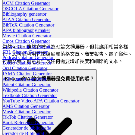
ACM Citation Generator
OSCOLA Citation Generator
Bibliography generator
AIAA Citation Generator
BibTeX Citation Generator
APA bibliography maker
Movie Citation Generator
Cmos Citation Generator
Google Citation Generator
當然可以。雖然它被稱為AI論文擴展器，但其應用相當多樣
SBL Citation Generator
化。您可以利用它來擴展部落格文章、商業報告、電子郵件、
Podcast Citation Generator
行銷文案、創意寫作及任何需要增加長度和細節的文本。
Zotero Citation Generator
Oral Citation Generator
JAMA Citation Generator
Koke.ai的AI論文擴展器是免費使用的嗎？
AIP Citation Generator
Patent Citation Generator
Wikipedia Citation Generator
Textbook Citation Generator
YouTube Video APA Citation Generator
AMS Citation Generator
Music Citation Generator
TikTok Citation Generator
Book Reference Generator
Generador de bibliografía
Gerador de Bibliografia