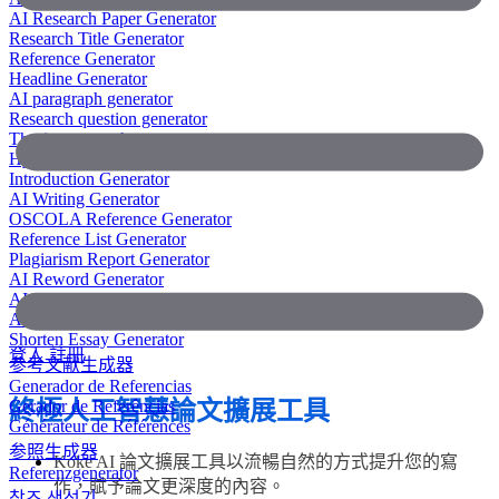
AI Research Paper Generator
Research Title Generator
Reference Generator
Headline Generator
AI paragraph generator
Research question generator
Thesis paragraph generator
Hypothesis generator
Introduction Generator
AI Writing Generator
OSCOLA Reference Generator
Reference List Generator
Plagiarism Report Generator
AI Reword Generator
AI Bullet Point Generator
AI Legal Writing Generator
Shorten Essay Generator
登入
註冊
参考文献生成器
Generador de Referencias
Gerador de Referências
終極人工智慧論文擴展工具
Générateur de Références
参照生成器
Koke AI 論文擴展工具以流暢自然的方式提升您的寫
Referenzgenerator
作，賦予論文更深度的內容。
참조 생성기