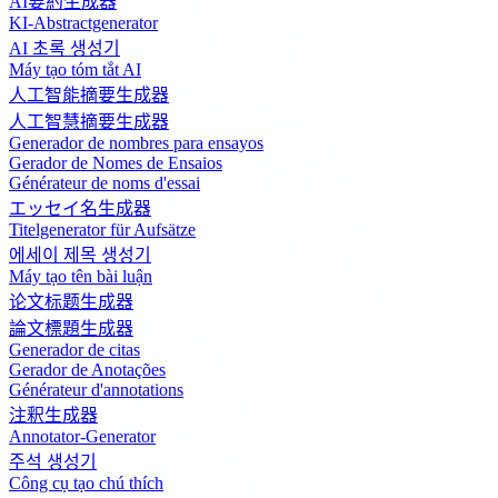
AI要約生成器
KI-Abstractgenerator
AI 초록 생성기
Máy tạo tóm tắt AI
人工智能摘要生成器
人工智慧摘要生成器
Generador de nombres para ensayos
Gerador de Nomes de Ensaios
Générateur de noms d'essai
エッセイ名生成器
Titelgenerator für Aufsätze
에세이 제목 생성기
Máy tạo tên bài luận
论文标题生成器
論文標題生成器
Generador de citas
Gerador de Anotações
Générateur d'annotations
注釈生成器
Annotator-Generator
주석 생성기
Công cụ tạo chú thích