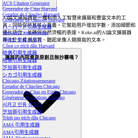
ACS Citation Generator
Generador de Citas Harvard
Gerador de Citações Harvard
AI論文擴展器是一種利用人工智慧來擴展和豐富文本的工
Générateur de citations Harvard
具，同時保持其核心意義。它幫助用戶增加字數、添加細節和
ハーバード引用生成器
優化語言，並確保自然流暢的表達。Koke.ai的AI論文擴展器
Harvard-Zitiergenerator
專注於生成高品質、聽起來像人類撰寫的文本。
하버드 인용 생성기
Công cụ trích dẫn Harvard
哈佛引用生成器
擴展的內容會是原創且無抄襲嗎？
哈佛引用生成器
芝加哥引用生成器
シカゴ引用生成器
Chicago-Zitationsgenerator
Gerador de Citações Chicago
Generador de Citas en Estilo Chicago
Générateur de citations Chicago
시카고 인용 생성기
芝加哥引用生成器
Trình tạo trích dẫn Chicago
AMA 引用生成器
AMA引用生成器