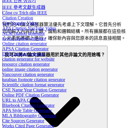
IEEE 인용 생성기
IEEE 參考文獻生成器
Công cụ Trích dẫn IEEE
Citation Creation
Cite Youtube Video
我們的AI論文擴展器算法優先考慮上下文理解。它首先分析
APA Citation YouTube Video
您的輸入內容的主題、論點和邏輯結構。所有擴展都在這些核
NLM citation generator
心元素的基礎上進行，確保新內容與您原本的訊息直接相關。
in-text citation generator
Online citation generator
APSA Citation Generator
DOI Citation Generator
我可以將AI論文擴展器用於其他非論文的用途嗎？
citation generator for website
resource citation generator
online image citation generator
Vancouver citation generator
turabian footnote citation generator
Scientific citation format generator
CSE Name Year Citation Generator
Online PDF Citation Generator
URL to APA Citation
Bluebook Citation Generator
APA Style Table Generator
MLA Bibliography Generator
Cite Sources Generator
Works Cited Page Generator