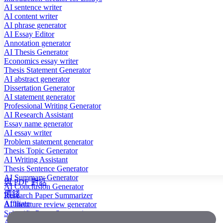
AI sentence writer
AI content writer
AI phrase generator
AI Essay Editor
Annotation generator
AI Thesis Generator
Economics essay writer
Thesis Statement Generator
AI abstract generator
Dissertation Generator
AI statement generator
Professional Writing Generator
AI Research Assistant
Essay name generator
AI essay writer
Problem statement generator
Thesis Topic Generator
AI Writing Assistant
Thesis Sentence Generator
AI Summary Generator
與 PDF 對話
AI Conclusion Generator
價錢
Research Paper Summarizer
Affiliate
AI literature review generator
Scientific Paper Summarizer
AI case study generator