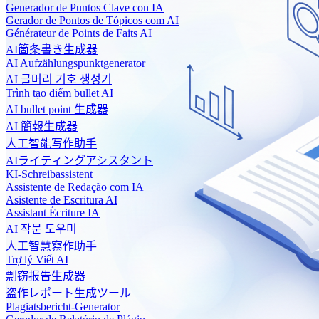
Generador de Puntos Clave con IA
Gerador de Pontos de Tópicos com AI
Générateur de Points de Faits AI
AI箇条書き生成器
AI Aufzählungspunktgenerator
AI 글머리 기호 생성기
Trình tạo điểm bullet AI
AI bullet point 生成器
AI 簡報生成器
人工智能写作助手
AIライティングアシスタント
KI-Schreibassistent
Assistente de Redação com IA
Asistente de Escritura AI
Assistant Écriture IA
AI 작문 도우미
人工智慧寫作助手
Trợ lý Viết AI
剽窃报告生成器
盗作レポート生成ツール
Plagiatsbericht-Generator