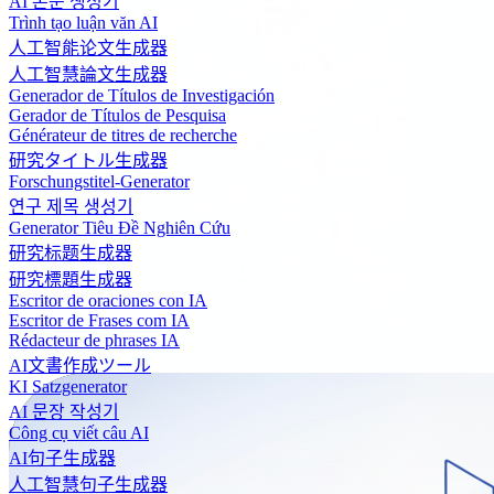
AI 논문 생성기
Trình tạo luận văn AI
人工智能论文生成器
人工智慧論文生成器
Generador de Títulos de Investigación
Gerador de Títulos de Pesquisa
Générateur de titres de recherche
研究タイトル生成器
Forschungstitel-Generator
연구 제목 생성기
Generator Tiêu Đề Nghiên Cứu
研究标题生成器
研究標題生成器
Escritor de oraciones con IA
Escritor de Frases com IA
Rédacteur de phrases IA
AI文書作成ツール
KI Satzgenerator
AI 문장 작성기
Công cụ viết câu AI
AI句子生成器
人工智慧句子生成器