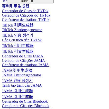
专利引用生成器
繁體中文
專利引用生成器
Generador de Citas de TikTok
Gerador de Citações do TikTok
Générateur de citations TikTok
TikTok 引用生成器
TikTok Zitationsgenerator
TikTok 인용 생성기
Công cụ trích dẫn TikTok
TikTok 引用生成器
TikTok 引文生成器
Generador de Citas JAMA
Gerador de Citações JAMA
Générateur de citations JAMA
JAMA引用生成器
JAMA Zitationsgenerator
JAMA 인용 생성기
Trình tạo trích dẫn JAMA
JAMA 引用生成器
JAMA 引用生成器
Generador de Citas Bluebook
Gerador de Citações Bluebook