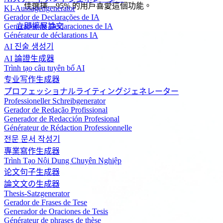
佳選擇—95% 的用戶喜愛這個功能。
KI-Aussagengenerator
Gerador de Declarações de IA
立即擴展論文
Generador de Declaraciones de IA
Générateur de déclarations IA
AI 진술 생성기
AI 論證生成器
Trình tạo câu tuyên bố AI
专业写作生成器
プロフェッショナルライティングジェネレーター
Professioneller Schreibgenerator
Gerador de Redação Profissional
Generador de Redacción Profesional
Générateur de Rédaction Professionnelle
전문 문서 작성기
專業寫作生成器
Trình Tạo Nội Dung Chuyên Nghiệp
论文句子生成器
論文文の生成器
Thesis-Satzgenerator
Gerador de Frases de Tese
Generador de Oraciones de Tesis
Générateur de phrases de thèse