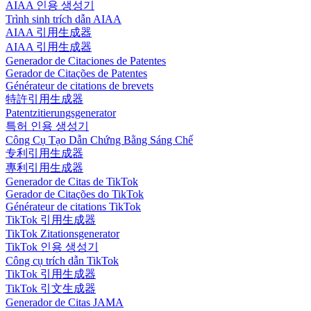
AIAA 인용 생성기
Trình sinh trích dẫn AIAA
AIAA 引用生成器
AIAA 引用生成器
Generador de Citaciones de Patentes
Gerador de Citações de Patentes
Générateur de citations de brevets
特許引用生成器
Patentzitierungsgenerator
특허 인용 생성기
Công Cụ Tạo Dẫn Chứng Bằng Sáng Chế
专利引用生成器
專利引用生成器
Generador de Citas de TikTok
Gerador de Citações do TikTok
Générateur de citations TikTok
TikTok 引用生成器
TikTok Zitationsgenerator
TikTok 인용 생성기
Công cụ trích dẫn TikTok
TikTok 引用生成器
TikTok 引文生成器
Generador de Citas JAMA