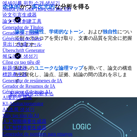
에세이를 위한 소개 생성기
全体的
かつ
多次元的
な分析を得る
Người Tạo Giới Thiệu cho Bài Tiết
论文引言生成器
論文引言創建工具
Generador de Títulos
論理
、
明確性
、
学術的なトーン
、および
独自性
につい
Gerador de Títulos
て別々のスコアを受け取り、文書の品質を完全に把握
Générateur de Titres
見出し生成ツール
できます。
Überschrift Generator
헤드라인 생성기
Công cụ tạo tiêu đề
私たちの
ユニークな論理マップ
を用いて、論文の構造
标题生成器
を視覚化し、論点、証拠、結論の間の流れを示しま
標題產生器
Generador de resúmenes de IA
す。
Gerador de Resumos de IA
Générateur d'abstraits AI
私の議論を分析する
AI要約生成器
KI-Abstractgenerator
AI 초록 생성기
Máy tạo tóm tắt AI
人工智能摘要生成器
人工智慧摘要生成器
Generador de nombres para ensayos