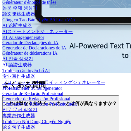
Générateur d'énoncé de thèse
논문 주제 생성기
論文陳述生成器
Công cụ Tạo Bản Tuyên Bố Luận Văn
AI 论断生成器
AIステートメントジェネレーター
KI-Aussagengenerator
Gerador de Declarações de IA
Generador de Declaraciones de IA
Générateur de déclarations IA
AI 진술 생성기
AI 論證生成器
Trình tạo câu tuyên bố AI
专业写作生成器
プロフェッショナルライティングジェネレーター
よくある質問
Professioneller Schreibgenerator
Gerador de Redação Profissional
Generador de Redacción Profesional
これは単なる文法チェッカーとは何が異なりますか？
Générateur de Rédaction Professionnelle
전문 문서 작성기
專業寫作生成器
Trình Tạo Nội Dung Chuyên Nghiệp
论文句子生成器