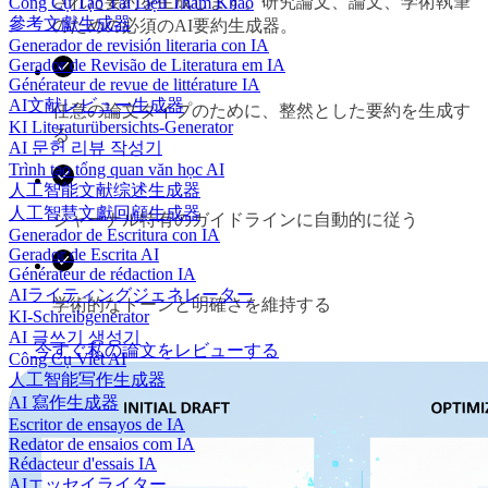
された要約を生成します。研究論文、論文、学術執筆
Công Cụ Tạo Tài Liệu Tham Khảo
參考文獻生成器
のための必須のAI要約生成器。
Generador de revisión literaria con IA
Gerador de Revisão de Literatura em IA
Générateur de revue de littérature IA
AI文献レビュー生成器
任意の論文タイプのために、整然とした要約を生成す
KI Literaturübersichts-Generator
る
AI 문헌 리뷰 작성기
Trình tạo tổng quan văn học AI
人工智能文献综述生成器
人工智慧文獻回顧生成器
ジャーナル特有のガイドラインに自動的に従う
Generador de Escritura con IA
Gerador de Escrita AI
Générateur de rédaction IA
AIライティングジェネレーター
学術的なトーンと明確さを維持する
KI-Schreibgenerator
AI 글쓰기 생성기
今すぐ私の論文をレビューする
Công Cụ Viết AI
人工智能写作生成器
AI 寫作生成器
Escritor de ensayos de IA
Redator de ensaios com IA
Rédacteur d'essais IA
AIエッセイライター