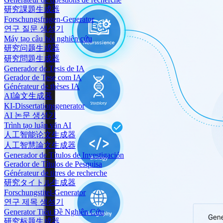
研究課題生成器
Forschungsfragen-Generator
연구 질문 생성기
Máy tạo câu hỏi nghiên cứu
研究问题生成器
研究問題生成器
Generador de Tesis de IA
Gerador de Tese com IA
Générateur de thèses IA
AI論文生成器
KI-Dissertationsgenerator
AI 논문 생성기
Trình tạo luận văn AI
人工智能论文生成器
人工智慧論文生成器
Generador de Títulos de Investigación
Gerador de Títulos de Pesquisa
Générateur de titres de recherche
研究タイトル生成器
Forschungstitel-Generator
연구 제목 생성기
Generator Tiêu Đề Nghiên Cứu
研究标题生成器