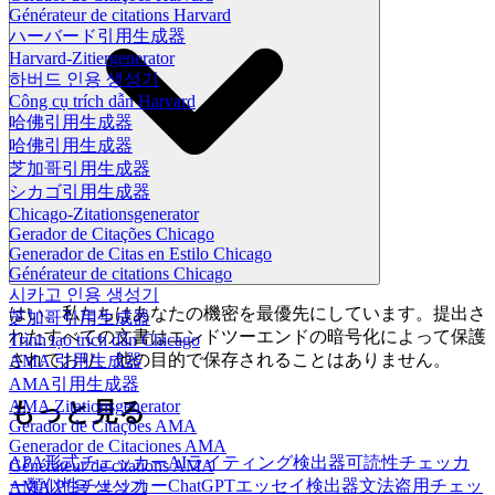
Générateur de citations Harvard
ハーバード引用生成器
Harvard-Zitiergenerator
하버드 인용 생성기
Công cụ trích dẫn Harvard
哈佛引用生成器
哈佛引用生成器
芝加哥引用生成器
シカゴ引用生成器
Chicago-Zitationsgenerator
Gerador de Citações Chicago
Generador de Citas en Estilo Chicago
Générateur de citations Chicago
시카고 인용 생성기
はい。私たちはあなたの機密を最優先にしています。提出さ
芝加哥引用生成器
れたすべての文書はエンドツーエンドの暗号化によって保護
Trình tạo trích dẫn Chicago
されており、他の目的で保存されることはありません。
AMA 引用生成器
AMA引用生成器
AMA Zitationsgenerator
もっと見る
Gerador de Citações AMA
Generador de Citaciones AMA
APA形式チェッカー
AIライティング検出器
可読性チェッカ
Générateur de citations AMA
ー
類似性チェッカー
ChatGPTエッセイ検出器
文法盗用チェッ
AMA 인용 생성기