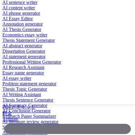
AI sentence writer
AI content writer
AI phrase generator
AI Essay Editor
Annotation generator
AI Thesis Generator
Economics essay writer
Thesis Statement Generator
AI abstract generator
Dissertation Generator
AI statement generator
Professional Writing Generator
AI Research Assistant
Essay name generator
AI essay writer
Problem statement generator
Thesis Topic Generator
AI Writing Assistant
Thesis Sentence Generator
AI Summary Generator
PDFとチャット
AI Conclusion Generator
料金
Research Paper Summarizer
Affiliate
AI literature review generator
Scientific Paper Summarizer
AI case study generator