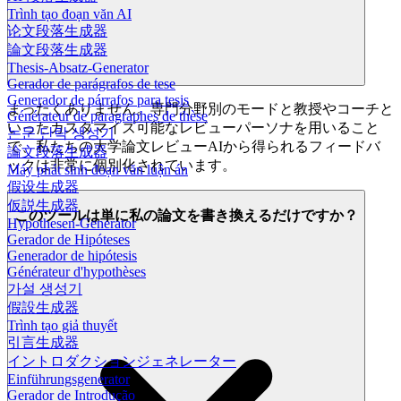
Trình tạo đoạn văn AI
论文段落生成器
論文段落生成器
Thesis-Absatz-Generator
Gerador de parágrafos de tese
Generador de párrafos para tesis
まったくありません。専門分野別のモードと教授やコーチと
Générateur de paragraphes de thèse
いったカスタマイズ可能なレビューパーソナを用いること
논문 단락 생성기
で、私たちの大学論文レビューAIから得られるフィードバ
論文段落生成器
ックは非常に個別化されています。
Máy phát sinh đoạn văn luận án
假设生成器
仮説生成器
このツールは単に私の論文を書き換えるだけですか？
Hypothesen-Generator
Gerador de Hipóteses
Generador de hipótesis
Générateur d'hypothèses
가설 생성기
假設生成器
Trình tạo giả thuyết
引言生成器
イントロダクションジェネレーター
Einführungsgenerator
Gerador de Introdução