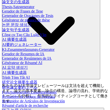
論文文の生成器
Thesis-Satzgenerator
Gerador de Frases de Tese
Generador de Oraciones de Tesis
Générateur de phrases de thèse
논문 문장 생성기
論文句子生成器
Công cụ Tạo Câu Luận Văn
AI 摘要生成器
AI要約ジェネレーター
KI-Zusammenfassungs-Generator
Gerador de Resumos de IA
Generador de Resúmenes de IA
Générateur de Résumé AI
AI 요약 생성기
AI 摘要生成器
Trình Tóm Tắt AI
研究论文摘要生成器
私たちのAI大学論文レビューツールは文法を超えて機能し
研究論文要約ツール
ます。論文の基本要素—論点の構造、論理の流れ、学術的な
Forschungsartikel-Zusammenfasser
トーン—を分析し、包括的なライティングコーチとして働き
Resumidor de Artigos de Pesquisa
ます。
Resumidor de Artículos de Investigación
Résumé d'article de recherche