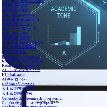
Công cụ tạo tuyên bố vấn đề
问题陈述生成器
問題陳述生成器
Editor de Ensayos AI
Editor de Redação de IA
Éditeur d'Essai IA
AIエッセイエディタ
KI Aufsatz-Editor
AI 에세이 편집기
Trình Biên Tập Bài Viết AI
人工智能作文编辑器
AI 論文編輯器
Redactor de contenido IA
Redator de Conteúdo de IA
Rédacteur de contenu IA
AIコンテンツライター
KI-Inhaltsautor
AI 콘텐츠 작가
Nhà văn nội dung AI
人工智能内容撰写器
人工智慧內容作家
Generador de preguntas de investigación
Gerador de perguntas de pesquisa
Générateur de questions de recherche