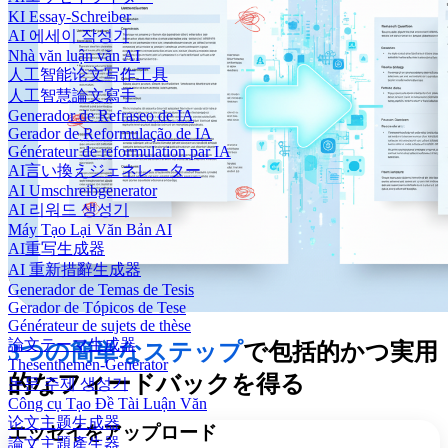
KI Essay-Schreiber
AI 에세이 작성기
Nhà văn luận văn AI
人工智能论文写作工具
人工智慧論文寫手
Generador de Refraseo de IA
Gerador de Reformulação de IA
Générateur de reformulation par IA
AI言い換えジェネレーター
AI Umschreibgenerator
AI 리워드 생성기
Máy Tạo Lại Văn Bản AI
AI重写生成器
AI 重新措辭生成器
Generador de Temas de Tesis
Gerador de Tópicos de Tese
Générateur de sujets de thèse
論文テーマ生成器
3つの簡単なステップ
で包括的かつ実用
Thesenthemen-Generator
的なフィードバックを得る
논문 주제 생성기
Công cụ Tạo Đề Tài Luận Văn
论文主题生成器
エッセイをアップロード
論文主題產生器