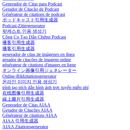
Generador de Citas para Podcast
Gerador de Citação de Podcast
Générateur de citations de podcast
ポッドキャスト引用生成器
Podcast-Zitiergenerator
팟캐스트 인용 생성기
Công Cụ Tạo Dẫn Chứng Podcast
播客引用生成器
播客引用生成器
generador de citas de imágenes en línea
gerador de citações de imagem online
générateur de citations d'images en ligne
オンライン画像引用ジェネレーター
Online-Bildzitationsgenerator
온라인 이미지 인용 생성기
trình tạo trích dẫn hình ảnh trực tuyến miễn phí
在线图像引用生成器
線上圖片引用生成器
Generador de Citas AIAA
Gerador de Citações AIAA
Générateur de citations AIAA
AIAA 引用生成器
AIAA Zitationsgenerator