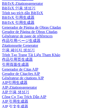
BibTeX-Zitationsgenerator
BibTeX 인용 생성기
Trình tạo trích dẫn BibTeX
BibTeX 引用生成器
BibTeX 引用生成器
Generador de Página de Obras Citadas
Gerador de Página de Obras Citadas
Générateur de page de références
作品引用ページ生成器
Zitationsseite Generator
인용 페이지 생성기
Trình Tạo Trang Tài Liệu Tham Khảo
作品引用页生成器
引用頁面生成器
Generador de Citas AIP
Gerador de Citações AIP
Générateur de citations AIP
AIP引用生成器
AIP-Zitationsgenerator
AIP 인용 생성기
Công Cụ Tạo Trích Dẫn AIP
AIP 引用生成器
AIP 引文生成器