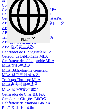
參考書目生成器
Công cụ tạo danh mục tài liệu
Generador de Tablas en Estilo APA
Gerador de Tabelas no Estilo APA
Générateur de tableaux au format APA
APAスタイルテーブルジェネレーター
APA-Tabellengenerator
APA 스타일 테이블 생성기
Trình Tạo Bảng Định Dạng APA
日本語
APA格式表格生成器
APA 格式表生成器
Generador de Bibliografía MLA
Gerador de Bibliografia MLA
Générateur de bibliographie MLA
MLA 文献生成器
MLA Bibliographie Generator
MLA 참고문헌 생성기
Trình tạo Thư mục MLA
MLA参考书目生成器
MLA 參考文獻生成器
Generador de Citas BibTeX
Gerador de Citações BibTeX
Générateur de citations BibTeX
BibTeX引用生成器