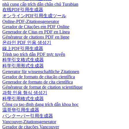
nhà cung cấp trích dẫn chân chú Turabian
在线PDF引用生成器
オンラインPDF引用生成ツール
Online-PDF-Zitationsgenerator
Gerador de Citações em PDF Online
Generador de Citas en PDF en Línea
Générateur de citations PDF en ligne
온라인 PDF 인용 생성기
線上PDF引用生成器
Trình tạo trích dẫn PDF trực tuyến
科学引文格式生成器
科学引用形式生成器
Generator für wissenschaftliche Zitationen
Gerador de formato de citação científica
Generador de formato de cita científica
Générateur de format de citation scientifique
과학 인용 형식 생성기
科學引用格式生成器
Công cụ tạo định dạng trích dẫn khoa học
温哥华引用生成器
バンクーバー引用生成器
Vancouver-Zitationsgenerator
Gerador de citações Vancouver