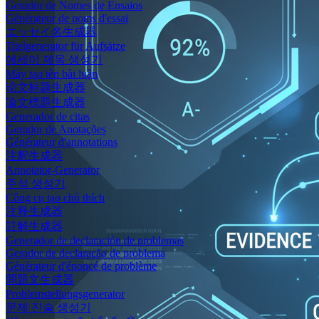
Gerador de Nomes de Ensaios
Générateur de noms d'essai
エッセイ名生成器
Titelgenerator für Aufsätze
에세이 제목 생성기
Máy tạo tên bài luận
论文标题生成器
論文標題生成器
Generador de citas
Gerador de Anotações
Générateur d'annotations
注釈生成器
Annotator-Generator
주석 생성기
Công cụ tạo chú thích
注释生成器
註解生成器
Generador de declaración de problemas
Gerador de declaração de problema
Générateur d'énoncé de problème
問題文生成器
Problemstellungsgenerator
문제 진술 생성기