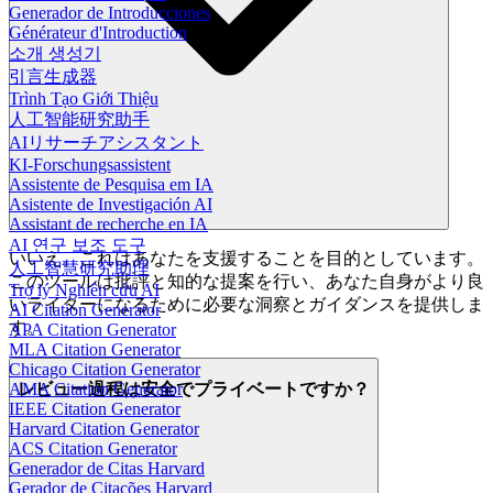
Generador de Introducciones
Générateur d'Introduction
소개 생성기
引言生成器
Trình Tạo Giới Thiệu
人工智能研究助手
AIリサーチアシスタント
KI-Forschungsassistent
Assistente de Pesquisa em IA
Asistente de Investigación AI
Assistant de recherche en IA
AI 연구 보조 도구
いいえ。これはあなたを支援することを目的としています。
人工智慧研究助理
このツールは批評と知的な提案を行い、あなた自身がより良
Trợ lý Nghiên cứu AI
いライターになるために必要な洞察とガイダンスを提供しま
AI Citation Generator
す。
APA Citation Generator
MLA Citation Generator
Chicago Citation Generator
レビュー過程は安全でプライベートですか？
AMA Citation Generator
IEEE Citation Generator
Harvard Citation Generator
ACS Citation Generator
Generador de Citas Harvard
Gerador de Citações Harvard