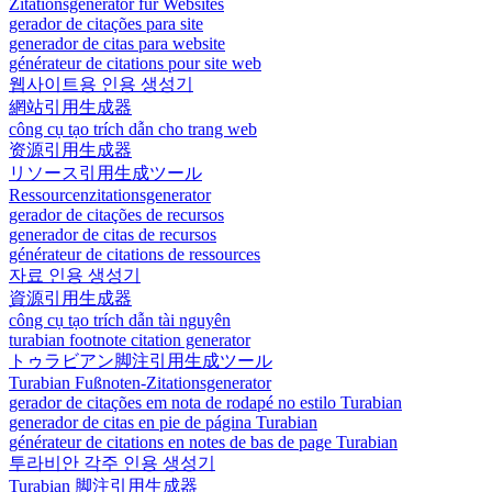
Zitationsgenerator für Websites
gerador de citações para site
generador de citas para website
générateur de citations pour site web
웹사이트용 인용 생성기
網站引用生成器
công cụ tạo trích dẫn cho trang web
资源引用生成器
リソース引用生成ツール
Ressourcenzitationsgenerator
gerador de citações de recursos
generador de citas de recursos
générateur de citations de ressources
자료 인용 생성기
資源引用生成器
công cụ tạo trích dẫn tài nguyên
turabian footnote citation generator
トゥラビアン脚注引用生成ツール
Turabian Fußnoten-Zitationsgenerator
gerador de citações em nota de rodapé no estilo Turabian
generador de citas en pie de página Turabian
générateur de citations en notes de bas de page Turabian
투라비안 각주 인용 생성기
Turabian 脚注引用生成器