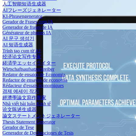
人工智能短语生成器
AIフレーズジェネレーター
KI-Phrasengenerator
Gerador de Frases com IA
Generador de frases de IA
Générateur de phrases IA
AI 문구 생성기
AI 短语生成器
Trình tạo cụm từ AI
经济论文写作专家
経済学エッセイライター
Wirtschaftsaufsatzschreiber
Redator de ensaios de Economia
Redactor de ensayos de economía
Rédacteur d'essais économiques
경제 에세이 작가
經濟學論文寫作專家
Nhà viết bài luận Kinh tế
论文陈述生成器
論文ステートメントジェネレーター
Thesis Statement Generator
Gerador de Tese
Generador de Declaraciones de Tesis