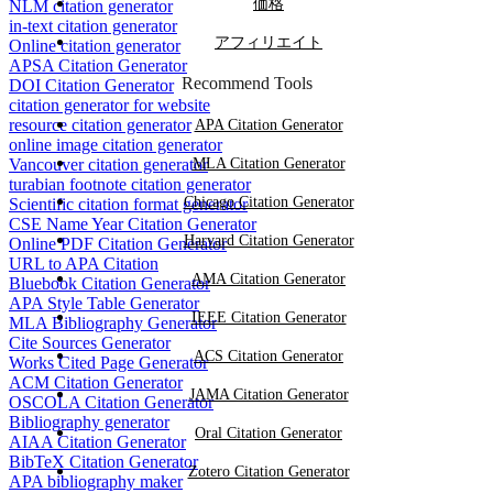
価格
NLM citation generator
in-text citation generator
アフィリエイト
Online citation generator
APSA Citation Generator
Recommend Tools
DOI Citation Generator
citation generator for website
resource citation generator
APA Citation Generator
online image citation generator
Vancouver citation generator
MLA Citation Generator
turabian footnote citation generator
Chicago Citation Generator
Scientific citation format generator
CSE Name Year Citation Generator
Harvard Citation Generator
Online PDF Citation Generator
URL to APA Citation
AMA Citation Generator
Bluebook Citation Generator
APA Style Table Generator
IEEE Citation Generator
MLA Bibliography Generator
Cite Sources Generator
ACS Citation Generator
Works Cited Page Generator
ACM Citation Generator
JAMA Citation Generator
OSCOLA Citation Generator
Bibliography generator
Oral Citation Generator
AIAA Citation Generator
BibTeX Citation Generator
Zotero Citation Generator
APA bibliography maker