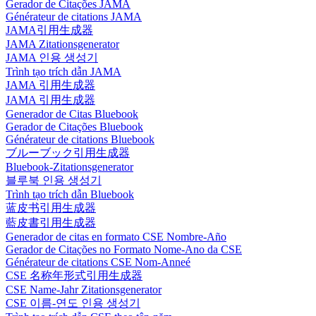
Gerador de Citações JAMA
Générateur de citations JAMA
JAMA引用生成器
JAMA Zitationsgenerator
JAMA 인용 생성기
Trình tạo trích dẫn JAMA
JAMA 引用生成器
JAMA 引用生成器
Generador de Citas Bluebook
Gerador de Citações Bluebook
Générateur de citations Bluebook
ブルーブック引用生成器
Bluebook-Zitationsgenerator
블루북 인용 생성기
Trình tạo trích dẫn Bluebook
蓝皮书引用生成器
藍皮書引用生成器
Generador de citas en formato CSE Nombre-Año
Gerador de Citações no Formato Nome-Ano da CSE
Générateur de citations CSE Nom-Anneé
CSE 名称年形式引用生成器
CSE Name-Jahr Zitationsgenerator
CSE 이름-연도 인용 생성기