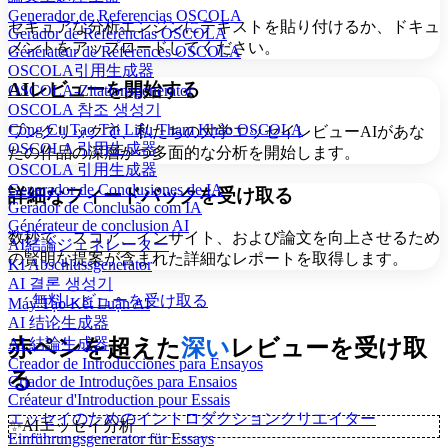
Generador de Referencias OSCOLA
セキュアな分析エンジンにテキストを貼り付けるか、ドキュ
Gerador de Referências OSCOLA
メントをアップロードしてください。
Générateur de Références OSCOLA
OSCOLA引用生成器
AIレビューを開始する
OSCOLA-Zitationsgenerator
OSCOLA 참조 생성기
Công Cụ Tạo Tài Liệu Tham Khảo OSCOLA
ワンクリックで、私たちの大学エッセイレビューAIがあな
OSCOLA 引用生成器
たの作品の深層かつ多面的な分析を開始します。
OSCOLA 引用生成器
Generador de Conclusiones de IA
詳細なフィードバックを受け取る
Gerador de Conclusão com IA
Générateur de conclusion AI
数秒で、スコア、インサイト、および論文を向上させるため
AI結論ジェネレーター
の賢明な提案が含まれた詳細なレポートを取得します。
KI Abschlussgenerator
AI 결론 생성기
無料レビューを受け取る
Máy Tạo Kết Luận AI
AI 结论生成器
赤ペンを超えた
深い
レビューを受け取
AI 結論生成器
Creador de Introducciones para Ensayos
る
Criador de Introduções para Ensaios
Créateur d'Introduction pour Essais
エッセイのためのイントロダクションクリエイター
✨
AIエッセイ分析
Einführungsgenerator für Essays