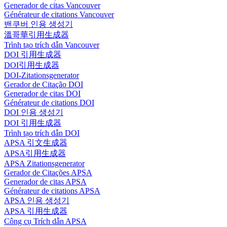
Generador de citas Vancouver
Générateur de citations Vancouver
밴쿠버 인용 생성기
溫哥華引用生成器
Trình tạo trích dẫn Vancouver
DOI 引用生成器
DOI引用生成器
DOI-Zitationsgenerator
Gerador de Citação DOI
Generador de citas DOI
Générateur de citations DOI
DOI 인용 생성기
DOI 引用生成器
Trình tạo trích dẫn DOI
APSA 引文生成器
APSA引用生成器
APSA Zitationsgenerator
Gerador de Citações APSA
Generador de citas APSA
Générateur de citations APSA
APSA 인용 생성기
APSA 引用生成器
Công cụ Trích dẫn APSA