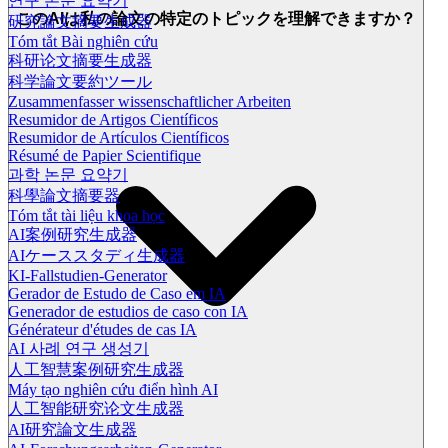
연구 논문 요약기
このAIは私の論文の特定のトピックを理解できますか？
研究論文摘要生成器
Tóm tắt Bài nghiên cứu
科研论文摘要生成器
科学論文要約ツール
Zusammenfasser wissenschaftlicher Arbeiten
Resumidor de Artigos Científicos
Resumidor de Artículos Científicos
Résumé de Papier Scientifique
과학 논문 요약기
科學論文摘要器
Tóm tắt tài liệu khoa học
AI案例研究生成器
AIケーススタディ生成器
KI-Fallstudien-Generator
Gerador de Estudo de Caso em IA
Generador de estudios de caso con IA
Générateur d'études de cas IA
AI 사례 연구 생성기
人工智慧案例研究生成器
Máy tạo nghiên cứu điển hình AI
人工智能研究论文生成器
AI研究論文生成器