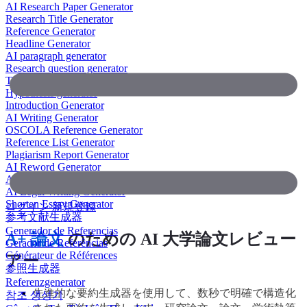
AI Research Paper Generator
Research Title Generator
Reference Generator
Headline Generator
AI paragraph generator
Research question generator
Thesis paragraph generator
Hypothesis generator
Introduction Generator
AI Writing Generator
OSCOLA Reference Generator
Reference List Generator
Plagiarism Report Generator
AI Reword Generator
AI Bullet Point Generator
AI Legal Writing Generator
Shorten Essay Generator
ログイン
新規登録
参考文献生成器
Generador de Referencias
A+ 論文
のための AI 大学論文レビュー
Gerador de Referências
Générateur de Références
アー
参照生成器
Referenzgenerator
先進的な要約生成器を使用して、数秒で明確で構造化
참조 생성기