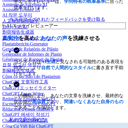
学エッセイレビューは、
学問特有の執筆基準
に合った
Asistente de Escritura AI
提案を行います。
Assistant Écriture IA
AI 작문 도우미
カスタマイズされたフィードバックを受け取る
人工智慧寫作助手
✨
AI エッセイレビューアー
Trợ lý Viết AI
剽窃报告生成器
真実性
を高め、
あなたの声
を洗練させる
盗作レポート生成ツール
Plagiatsbericht-Generator
Gerador de Relatório de Plágio
Generador de Informes de Plagio
Générateur de Rapport de Plagiat
当システムは
AI生成
と見なされる可能性のある表現を
표절 보고서 생성기
特定し、より
自然で
人間的なスタイル
に書き直す手助
剽竊報告生成器
けをします。
Công cụ tạo Báo cáo Plagiarism
ChatGPT 文章写作工具
ChatGPTエッセイライター
ChatGPT Essay Writer
この機能により、あなたの文章を洗練させ、最終的な
Redator de Ensaios ChatGPT
提出物が
高品質
であり、
間違いなくあなた自身のもの
Escritor de ensayos ChatGPT
であることを保証します。
Rédacteur d'essais ChatGPT
ChatGPT 에세이 작성기
私の文章を高める
ChatGPT 論文寫作工具
Công Cụ Viết Bài ChatGPT