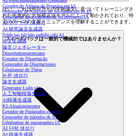
AI-Forschungsarbeiten-Generator
Gerador de Artigos de Pesquisa em IA
はい。これは何百万もの学術論文に基づいてトレーニングさ
Generador de Artículos de Investigación en IA
れた先進的な大規模言語モデルによって動かされており、特
Générateur de documents de recherche en IA
定のテーマの文脈とニュアンスを理解することができます。
AI 연구 논문 생성기
AI 研究論文生成器
Trình tạo bài báo nghiên cứu AI
フィードバックは一般的で機械的ではありませんか？
论文生成器
論文ジェネレーター
Dissertationsgenerator
Gerador de Dissertação
Generador de Disertaciones
Générateur de Thèse
논문 생성기
論文生成器
Generator Luận văn
人工智能段落生成器
AI段落生成器
KI-Absatzgenerator
Gerador de Parágrafos com IA
Generador de párrafos de IA
Générateur de paragraphes IA
AI 단락 생성기
AI 段落生成器