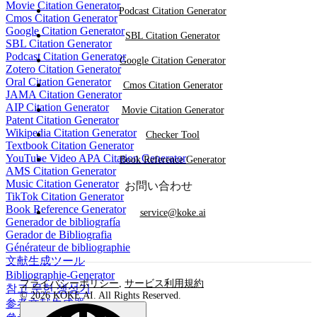
Movie Citation Generator
Podcast Citation Generator
Cmos Citation Generator
Google Citation Generator
SBL Citation Generator
SBL Citation Generator
Podcast Citation Generator
Google Citation Generator
Zotero Citation Generator
Oral Citation Generator
Cmos Citation Generator
JAMA Citation Generator
AIP Citation Generator
Movie Citation Generator
Patent Citation Generator
Wikipedia Citation Generator
Checker Tool
Textbook Citation Generator
YouTube Video APA Citation Generator
Book Reference Generator
AMS Citation Generator
Music Citation Generator
お問い合わせ
TikTok Citation Generator
Book Reference Generator
service@koke.ai
Generador de bibliografía
Gerador de Bibliografia
Générateur de bibliographie
文献生成ツール
Bibliographie-Generator
プライバシーポリシー
,
サービス利用規約
참고 문헌 생성기
© 2026 KOKE AI. All Rights Reserved.
参考文献生成器