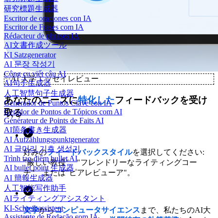
研究標題生成器
Escritor de oraciones con IA
Escritor de Frases com IA
Rédacteur de phrases IA
AI文書作成ツール
KI Satzgenerator
AI 문장 작성기
Công cụ viết câu AI
✨
AI 大学エッセイレビュー
AI句子生成器
人工智慧句子生成器
あなたのニーズに
特化した
フィードバックを受け
Generador de Puntos Clave con IA
取る
Gerador de Pontos de Tópicos com AI
Générateur de Points de Faits AI
AI箇条書き生成器
AI Aufzählungspunktgenerator
AI 글머리 기호 생성기
好みの
フィードバックスタイル
を選択してください:
Trình tạo điểm bullet AI
"厳しい教授"、"フレンドリーなライティングコー
AI bullet point 生成器
チ"、または"ピアレビューア"。
AI 簡報生成器
人工智能写作助手
AIライティングアシスタント
KI-Schreibassistent
文学
から
コンピュータサイエンス
まで、私たちのAI大
Assistente de Redação com IA