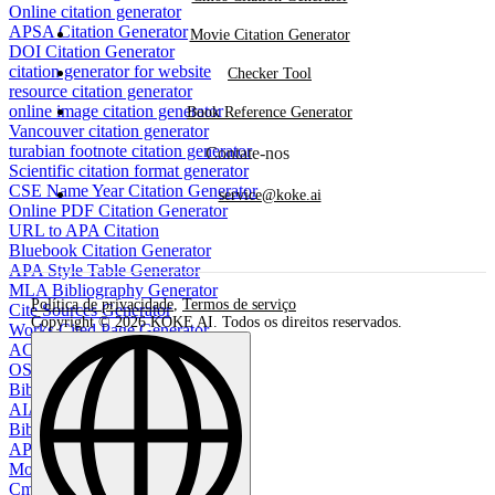
Online citation generator
APSA Citation Generator
Movie Citation Generator
DOI Citation Generator
citation generator for website
Checker Tool
resource citation generator
online image citation generator
Book Reference Generator
Vancouver citation generator
turabian footnote citation generator
Contate-nos
Scientific citation format generator
CSE Name Year Citation Generator
service@koke.ai
Online PDF Citation Generator
URL to APA Citation
Bluebook Citation Generator
APA Style Table Generator
MLA Bibliography Generator
Política de privacidade
,
Termos de serviço
Cite Sources Generator
Copyright © 2026 KOKE AI. Todos os direitos reservados.
Works Cited Page Generator
ACM Citation Generator
OSCOLA Citation Generator
Bibliography generator
AIAA Citation Generator
BibTeX Citation Generator
APA bibliography maker
Movie Citation Generator
Cmos Citation Generator