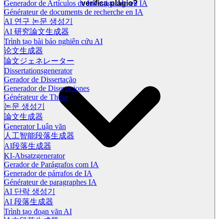
verifica plágio?
Generador de Artículos de Investigación en IA
Générateur de documents de recherche en IA
AI 연구 논문 생성기
AI 研究論文生成器
Trình tạo bài báo nghiên cứu AI
论文生成器
論文ジェネレーター
Dissertationsgenerator
Gerador de Dissertação
Generador de Disertaciones
Générateur de Thèse
논문 생성기
論文生成器
Generator Luận văn
人工智能段落生成器
AI段落生成器
KI-Absatzgenerator
Gerador de Parágrafos com IA
Generador de párrafos de IA
Générateur de paragraphes IA
AI 단락 생성기
AI 段落生成器
Trình tạo đoạn văn AI