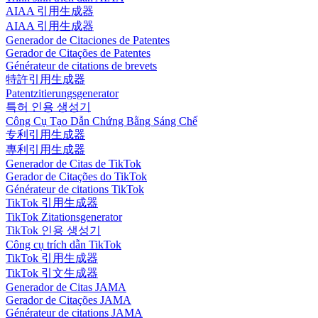
AIAA 引用生成器
AIAA 引用生成器
Generador de Citaciones de Patentes
Gerador de Citações de Patentes
Générateur de citations de brevets
特許引用生成器
Patentzitierungsgenerator
특허 인용 생성기
Công Cụ Tạo Dẫn Chứng Bằng Sáng Chế
专利引用生成器
專利引用生成器
Generador de Citas de TikTok
Gerador de Citações do TikTok
Générateur de citations TikTok
TikTok 引用生成器
TikTok Zitationsgenerator
TikTok 인용 생성기
Công cụ trích dẫn TikTok
TikTok 引用生成器
TikTok 引文生成器
Generador de Citas JAMA
Gerador de Citações JAMA
Générateur de citations JAMA