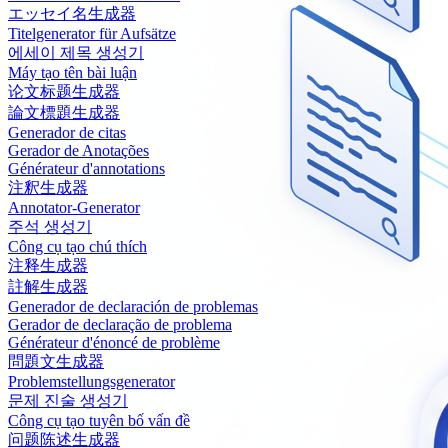
エッセイ名生成器
Titelgenerator für Aufsätze
에세이 제목 생성기
Máy tạo tên bài luận
论文标题生成器
論文標題生成器
Generador de citas
Gerador de Anotações
Générateur d'annotations
注釈生成器
Annotator-Generator
주석 생성기
Công cụ tạo chú thích
注释生成器
註解生成器
Generador de declaración de problemas
Gerador de declaração de problema
Générateur d'énoncé de problème
問題文生成器
Problemstellungsgenerator
문제 진술 생성기
Công cụ tạo tuyên bố vấn đề
问题陈述生成器