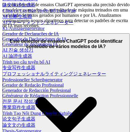
O nosso detector de ensaios ChatGPT apresenta alta precisão devido
論文陳述生成器
a modelos avançados de aprendizado de máquina treinados em uma
Công cụ Tạo Bản Tuyên Bố Luận Văn
variedade de textos gerados por humanos e por IA. Atualizamos
AI 论断生成器
continuamente nossos algoritmos para detectar os padrões de escrita
AIステートメントジェネレーター
de IA mais recentes.
KI-Aussagengenerator
Gerador de Declarações de IA
Generador de Declaraciones de IA
Este detector de ensaios ChatGPT pode identificar
Générateur de déclarations IA
conteúdo de vários modelos de IA?
AI 진술 생성기
AI 論證生成器
Trình tạo câu tuyên bố AI
专业写作生成器
プロフェッショナルライティングジェネレーター
Professioneller Schreibgenerator
Gerador de Redação Profissional
Generador de Redacción Profesional
Générateur de Rédaction Professionnelle
전문 문서 작성기
專業寫作生成器
Trình Tạo Nội Dung Chuyên Nghiệp
论文句子生成器
論文文の生成器
Thesis-Satzgenerator