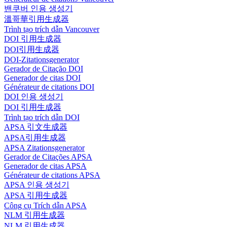
밴쿠버 인용 생성기
溫哥華引用生成器
Trình tạo trích dẫn Vancouver
DOI 引用生成器
DOI引用生成器
DOI-Zitationsgenerator
Gerador de Citação DOI
Generador de citas DOI
Générateur de citations DOI
DOI 인용 생성기
DOI 引用生成器
Trình tạo trích dẫn DOI
APSA 引文生成器
APSA引用生成器
APSA Zitationsgenerator
Gerador de Citações APSA
Generador de citas APSA
Générateur de citations APSA
APSA 인용 생성기
APSA 引用生成器
Công cụ Trích dẫn APSA
NLM 引用生成器
NLM 引用生成器