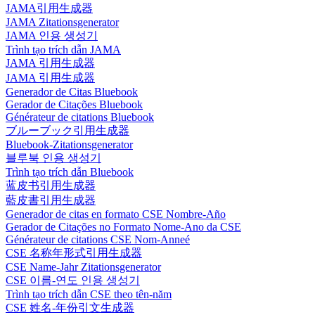
JAMA引用生成器
JAMA Zitationsgenerator
JAMA 인용 생성기
Trình tạo trích dẫn JAMA
JAMA 引用生成器
JAMA 引用生成器
Generador de Citas Bluebook
Gerador de Citações Bluebook
Générateur de citations Bluebook
ブルーブック引用生成器
Bluebook-Zitationsgenerator
블루북 인용 생성기
Trình tạo trích dẫn Bluebook
蓝皮书引用生成器
藍皮書引用生成器
Generador de citas en formato CSE Nombre-Año
Gerador de Citações no Formato Nome-Ano da CSE
Générateur de citations CSE Nom-Anneé
CSE 名称年形式引用生成器
CSE Name-Jahr Zitationsgenerator
CSE 이름-연도 인용 생성기
Trình tạo trích dẫn CSE theo tên-năm
CSE 姓名-年份引文生成器