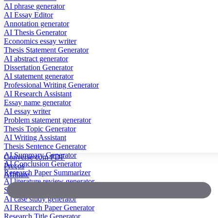
AI phrase generator
AI Essay Editor
Annotation generator
AI Thesis Generator
Economics essay writer
Thesis Statement Generator
AI abstract generator
Dissertation Generator
AI statement generator
Professional Writing Generator
AI Research Assistant
Essay name generator
AI essay writer
Problem statement generator
Thesis Topic Generator
AI Writing Assistant
Thesis Sentence Generator
AI Summary Generator
Converse com PDF
AI Conclusion Generator
Preços
Research Paper Summarizer
Affiliate
AI literature review generator
Scientific Paper Summarizer
AI case study generator
AI Research Paper Generator
Research Title Generator