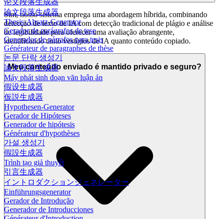
论文段落生成器
論文段落生成器
Sim, nosso sistema emprega uma abordagem híbrida, combinando
Thesis-Absatz-Generator
detecção de texto de IA com detecção tradicional de plágio e análise
Gerador de parágrafos de tese
de legibilidade para oferecer uma avaliação abrangente,
Generador de párrafos para tesis
identificando tanto vestígios de IA quanto conteúdo copiado.
Générateur de paragraphes de thèse
논문 단락 생성기
Meu conteúdo enviado é mantido privado e seguro?
論文段落生成器
Máy phát sinh đoạn văn luận án
假设生成器
仮説生成器
Hypothesen-Generator
Gerador de Hipóteses
Generador de hipótesis
Générateur d'hypothèses
가설 생성기
假設生成器
Trình tạo giả thuyết
引言生成器
イントロダクションジェネレーター
Einführungsgenerator
Gerador de Introdução
Generador de Introducciones
Générateur d'Introduction