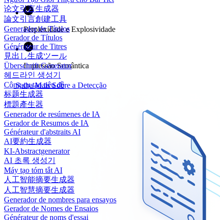
论文引言生成器
論文引言創建工具
Generador de Títulos
Perplexidade e Explosividade
Gerador de Títulos
Générateur de Titres
見出し生成ツール
Impressão Semântica
Überschrift Generator
헤드라인 생성기
Công cụ tạo tiêu đề
Saiba Mais Sobre a Detecção
标题生成器
標題產生器
Generador de resúmenes de IA
Gerador de Resumos de IA
Générateur d'abstraits AI
AI要約生成器
KI-Abstractgenerator
AI 초록 생성기
Máy tạo tóm tắt AI
人工智能摘要生成器
人工智慧摘要生成器
Generador de nombres para ensayos
Gerador de Nomes de Ensaios
Générateur de noms d'essai