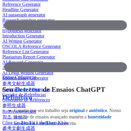
Reference Generator
Headline Generator
AI paragraph generator
Research question generator
Thesis paragraph generator
Hypothesis generator
Introduction Generator
AI Writing Generator
OSCOLA Reference Generator
Reference List Generator
Plagiarism Report Generator
AI Reword Generator
AI Bullet Point Generator
AI Legal Writing Generator
Entrar
Cadastre-se
Shorten Essay Generator
参考文献生成器
Seu
Detector
de Ensaios ChatGPT
Generador de Referencias
Gerador de Referências
Definitivo
Générateur de Références
参照生成器
Garanta que seu trabalho seja
original
e
autêntico
. Nosso
Referenzgenerator
참조 생성기
detector de ensaios avançado mantém a
honestidade
Công Cụ Tạo Tài Liệu Tham Khảo
acadêmica
e
melhora
sua escrita.
參考文獻生成器