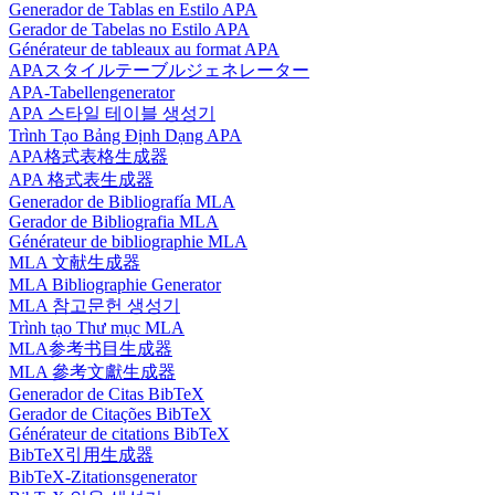
Generador de Tablas en Estilo APA
Gerador de Tabelas no Estilo APA
Générateur de tableaux au format APA
APAスタイルテーブルジェネレーター
APA-Tabellengenerator
APA 스타일 테이블 생성기
Trình Tạo Bảng Định Dạng APA
APA格式表格生成器
APA 格式表生成器
Generador de Bibliografía MLA
Gerador de Bibliografia MLA
Générateur de bibliographie MLA
MLA 文献生成器
MLA Bibliographie Generator
MLA 참고문헌 생성기
Trình tạo Thư mục MLA
MLA参考书目生成器
MLA 參考文獻生成器
Generador de Citas BibTeX
Gerador de Citações BibTeX
Générateur de citations BibTeX
BibTeX引用生成器
BibTeX-Zitationsgenerator