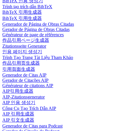
BibTeX 인용 생성기
Trình tạo trích dẫn BibTeX
BibTeX 引用生成器
BibTeX 引用生成器
Generador de Página de Obras Citadas
Gerador de Página de Obras Citadas
Générateur de page de références
作品引用ページ生成器
Zitationsseite Generator
인용 페이지 생성기
Trình Tạo Trang Tài Liệu Tham Khảo
作品引用页生成器
引用頁面生成器
Generador de Citas AIP
Gerador de Citações AIP
Générateur de citations AIP
AIP引用生成器
AIP-Zitationsgenerator
AIP 인용 생성기
Công Cụ Tạo Trích Dẫn AIP
AIP 引用生成器
AIP 引文生成器
Generador de Citas para Podcast