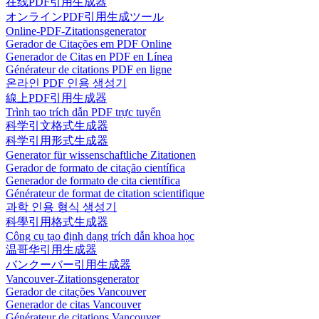
在线PDF引用生成器
オンラインPDF引用生成ツール
Online-PDF-Zitationsgenerator
Gerador de Citações em PDF Online
Generador de Citas en PDF en Línea
Générateur de citations PDF en ligne
온라인 PDF 인용 생성기
線上PDF引用生成器
Trình tạo trích dẫn PDF trực tuyến
科学引文格式生成器
科学引用形式生成器
Generator für wissenschaftliche Zitationen
Gerador de formato de citação científica
Generador de formato de cita científica
Générateur de format de citation scientifique
과학 인용 형식 생성기
科學引用格式生成器
Công cụ tạo định dạng trích dẫn khoa học
温哥华引用生成器
バンクーバー引用生成器
Vancouver-Zitationsgenerator
Gerador de citações Vancouver
Generador de citas Vancouver
Générateur de citations Vancouver