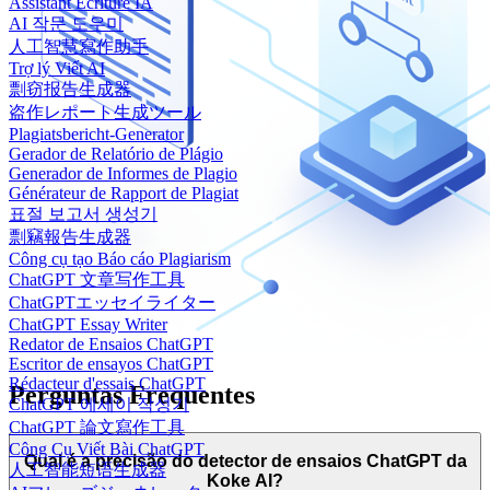
Assistant Écriture IA
AI 작문 도우미
人工智慧寫作助手
Trợ lý Viết AI
剽窃报告生成器
盗作レポート生成ツール
Plagiatsbericht-Generator
Gerador de Relatório de Plágio
Generador de Informes de Plagio
Générateur de Rapport de Plagiat
표절 보고서 생성기
剽竊報告生成器
Công cụ tạo Báo cáo Plagiarism
ChatGPT 文章写作工具
ChatGPTエッセイライター
ChatGPT Essay Writer
Redator de Ensaios ChatGPT
Escritor de ensayos ChatGPT
Rédacteur d'essais ChatGPT
Perguntas Frequentes
ChatGPT 에세이 작성기
ChatGPT 論文寫作工具
Công Cụ Viết Bài ChatGPT
Qual é a precisão do detector de ensaios ChatGPT da
人工智能短语生成器
Koke AI?