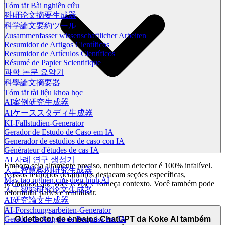
Tóm tắt Bài nghiên cứu
科研论文摘要生成器
科学論文要約ツール
Zusammenfasser wissenschaftlicher Arbeiten
Resumidor de Artigos Científicos
Resumidor de Artículos Científicos
Résumé de Papier Scientifique
과학 논문 요약기
科學論文摘要器
Tóm tắt tài liệu khoa học
AI案例研究生成器
AIケーススタディ生成器
KI-Fallstudien-Generator
Gerador de Estudo de Caso em IA
Generador de estudios de caso con IA
Générateur d'études de cas IA
AI 사례 연구 생성기
Embora seja altamente preciso, nenhum detector é 100% infalível.
人工智慧案例研究生成器
Nossos relatórios detalhados destacam seções específicas,
Máy tạo nghiên cứu điển hình AI
permitindo que você revise e forneça contexto. Você também pode
人工智能研究论文生成器
reformular partes e reanalisar.
AI研究論文生成器
AI-Forschungsarbeiten-Generator
O detector de ensaios ChatGPT da Koke AI também
Gerador de Artigos de Pesquisa em IA