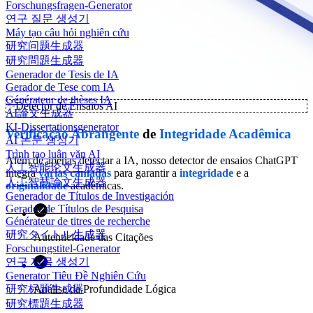
Forschungsfragen-Generator
연구 질문 생성기
Máy tạo câu hỏi nghiên cứu
研究问题生成器
研究問題生成器
Generador de Tesis de IA
Gerador de Tese com IA
Générateur de thèses IA
✨
Detector de Ensaios AI
AI論文生成器
KI-Dissertationsgenerator
Verificação
Abrangente
de
Integridade Acadêmica
AI 논문 생성기
Trình tạo luận văn AI
Além de apenas detectar a IA, nosso detector de ensaios ChatGPT
人工智能论文生成器
integra
várias camadas
para garantir a
integridade
e a
人工智慧論文生成器
originalidade
acadêmicas.
Generador de Títulos de Investigación
Gerador de Títulos de Pesquisa
Générateur de titres de recherche
研究タイトル生成器
Autenticidade das Citações
Forschungstitel-Generator
연구 제목 생성기
Generator Tiêu Đề Nghiên Cứu
研究标题生成器
Análise da Profundidade Lógica
研究標題生成器