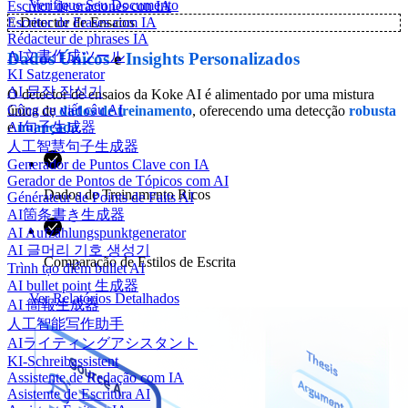
Verifique Seu Documento
Escritor de oraciones con IA
Escritor de Frases com IA
✨
Detector de Ensaios
Rédacteur de phrases IA
AI文書作成ツール
Dados
Únicos
e
Insights
Personalizados
KI Satzgenerator
AI 문장 작성기
O detector de ensaios da Koke AI é alimentado por uma mistura
Công cụ viết câu AI
única de
dados de treinamento
, oferecendo uma detecção
robusta
e
nuançada
.
AI句子生成器
人工智慧句子生成器
Generador de Puntos Clave con IA
Gerador de Pontos de Tópicos com AI
Dados de Treinamento Ricos
Générateur de Points de Faits AI
AI箇条書き生成器
AI Aufzählungspunktgenerator
AI 글머리 기호 생성기
Comparação de Estilos de Escrita
Trình tạo điểm bullet AI
AI bullet point 生成器
Ver Relatórios Detalhados
AI 簡報生成器
人工智能写作助手
AIライティングアシスタント
KI-Schreibassistent
Assistente de Redação com IA
Asistente de Escritura AI