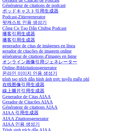
Gerador de Citação de Podcast
Générateur de citations de podcast
ポッドキャスト引用生成器
Podcast-Zitiergenerator
팟캐스트 인용 생성기
Công Cụ Tạo Dẫn Chứng Podcast
播客引用生成器
播客引用生成器
generador de citas de imágenes en línea
gerador de citações de imagem online
générateur de citations d'images en ligne
オンライン画像引用ジェネレーター
Online-Bildzitationsgenerator
온라인 이미지 인용 생성기
trình tạo trích dẫn hình ảnh trực tuyến miễn phí
在线图像引用生成器
線上圖片引用生成器
Generador de Citas AIAA
Gerador de Citações AIAA
Générateur de citations AIAA
AIAA 引用生成器
AIAA Zitationsgenerator
AIAA 인용 생성기
Trình sinh trích dẫn AIAA