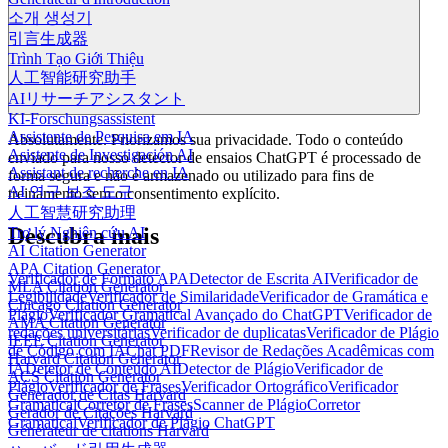
소개 생성기
引言生成器
Trình Tạo Giới Thiệu
人工智能研究助手
AIリサーチアシスタント
KI-Forschungsassistent
Assistente de Pesquisa em IA
Absolutamente. Priorizamos sua privacidade. Todo o conteúdo
Asistente de Investigación AI
enviado para nosso detector de ensaios ChatGPT é processado de
Assistant de recherche en IA
forma segura e não é armazenado ou utilizado para fins de
AI 연구 보조 도구
treinamento sem o consentimento explícito.
人工智慧研究助理
Descubra mais
Trợ lý Nghiên cứu AI
AI Citation Generator
APA Citation Generator
Verificador de Formato APA
Detector de Escrita AI
Verificador de
MLA Citation Generator
Legibilidade
Verificador de Similaridade
Verificador de Gramática e
Chicago Citation Generator
Plágio
Verificador Gramatical Avançado do ChatGPT
Verificador de
AMA Citation Generator
redações universitárias
Verificador de duplicatas
Verificador de Plágio
IEEE Citation Generator
de Código com IA
Chat PDF
Revisor de Redações Acadêmicas com
Harvard Citation Generator
IA
Detetor de Conteúdo AI
Detector de Plágio
Verificador de
ACS Citation Generator
Plágio
Verificador de Frases
Verificador Ortográfico
Verificador
Generador de Citas Harvard
Gramatical
Corretor de Frases
Scanner de Plágio
Corretor
Gerador de Citações Harvard
Gramatical
Verificador de Plágio ChatGPT
Générateur de citations Harvard