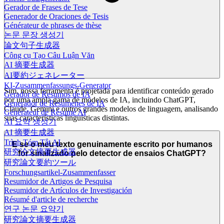
Gerador de Frases de Tese
Generador de Oraciones de Tesis
Générateur de phrases de thèse
논문 문장 생성기
論文句子生成器
Công cụ Tạo Câu Luận Văn
AI 摘要生成器
AI要約ジェネレーター
KI-Zusammenfassungs-Generator
Sim, nossa ferramenta é projetada para identificar conteúdo gerado
Gerador de Resumos de IA
por uma ampla gama de modelos de IA, incluindo ChatGPT,
Generador de Resúmenes de IA
Claude, Gemini e outros grandes modelos de linguagem, analisando
Générateur de Résumé AI
suas características linguísticas distintas.
AI 요약 생성기
AI 摘要生成器
Trình Tóm Tắt AI
E se o meu texto genuinamente escrito por humanos
研究论文摘要生成器
for sinalizado pelo detector de ensaios ChatGPT?
研究論文要約ツール
Forschungsartikel-Zusammenfasser
Resumidor de Artigos de Pesquisa
Resumidor de Artículos de Investigación
Résumé d'article de recherche
연구 논문 요약기
研究論文摘要生成器