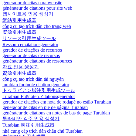
generador de citas para website
générateur de citations pour site web
웹사이트용 인용 생성기
網站引用生成器
công cụ tạo trích dẫn cho trang web
资源引用生成器
リソース引用生成ツール
Ressourcenzitationsgenerator
gerador de citações de recursos
generador de citas de recursos
générateur de citations de ressources
자료 인용 생성기
資源引用生成器
công cụ tạo trích dẫn tài nguyên
turabian footnote citation generator
トゥラビアン脚注引用生成ツール
Turabian Fußnoten-Zitationsgenerator
gerador de citações em nota de rodapé no estilo Turabian
generador de citas en pie de página Turabian
générateur de citations en notes de bas de page Turabian
투라비안 각주 인용 생성기
Turabian 脚注引用生成器
nhà cung cấp trích dẫn chân chú Turabian