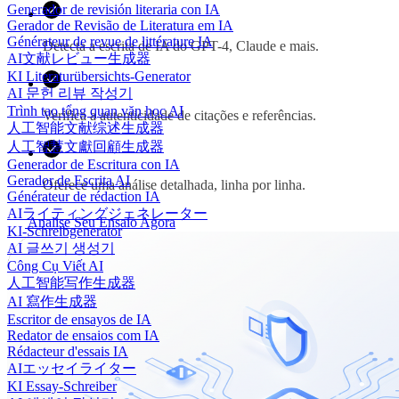
Generador de revisión literaria con IA
Gerador de Revisão de Literatura em IA
Générateur de revue de littérature IA
Detecta a escrita de IA do GPT-4, Claude e mais.
AI文献レビュー生成器
KI Literaturübersichts-Generator
AI 문헌 리뷰 작성기
Trình tạo tổng quan văn học AI
Verifica a autenticidade de citações e referências.
人工智能文献综述生成器
人工智慧文獻回顧生成器
Generador de Escritura con IA
Gerador de Escrita AI
Oferece uma análise detalhada, linha por linha.
Générateur de rédaction IA
AIライティングジェネレーター
Analise Seu Ensaio Agora
KI-Schreibgenerator
AI 글쓰기 생성기
Công Cụ Viết AI
人工智能写作生成器
AI 寫作生成器
Escritor de ensayos de IA
Redator de ensaios com IA
Rédacteur d'essais IA
AIエッセイライター
KI Essay-Schreiber