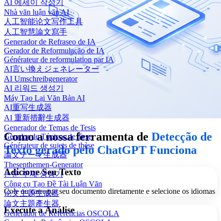
AI 에세이 작성기
Nhà văn luận văn AI
人工智能论文写作工具
人工智慧論文寫手
Generador de Refraseo de IA
Gerador de Reformulação de IA
Générateur de reformulation par IA
AI言い換えジェネレーター
AI Umschreibgenerator
AI 리워드 생성기
Máy Tạo Lại Văn Bản AI
AI重写生成器
AI 重新措辭生成器
Generador de Temas de Tesis
Como a nossa ferramenta de
Detecção de
Gerador de Tópicos de Tese
Générateur de sujets de thèse
Texto gerado pelo ChatGPT
Funciona
論文テーマ生成器
Thesenthemen-Generator
Adicione Seu Texto
논문 주제 생성기
Công cụ Tạo Đề Tài Luận Văn
Cole ou carregue seu documento diretamente e selecione os idiomas
论文主题生成器
論文主題產生器
Execute a Análise
Generador de Referencias OSCOLA