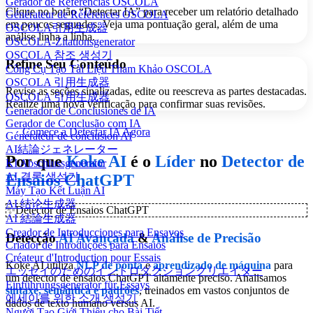
Gerador de Referências OSCOLA
Clique no botão “Detectar IA” para receber um relatório detalhado
Générateur de Références OSCOLA
em poucos segundos. Veja uma pontuação geral, além de uma
OSCOLA引用生成器
análise linha a linha.
OSCOLA-Zitationsgenerator
OSCOLA 참조 생성기
Refine Seu Conteúdo
Công Cụ Tạo Tài Liệu Tham Khảo OSCOLA
OSCOLA 引用生成器
Revise as seções sinalizadas, edite ou reescreva as partes destacadas.
OSCOLA 引用生成器
Realize uma nova verificação para confirmar suas revisões.
Generador de Conclusiones de IA
Gerador de Conclusão com IA
Comece a Detectar IA Agora
Générateur de conclusion AI
AI結論ジェネレーター
Por que
Koke AI
é o
Líder
no
Detector de
KI Abschlussgenerator
AI 결론 생성기
Ensaios ChatGPT
Máy Tạo Kết Luận AI
AI 结论生成器
✨
Detector de Ensaios ChatGPT
AI 結論生成器
Creador de Introducciones para Ensayos
Detecção
AI Avançada
&
Análise de Precisão
Criador de Introduções para Ensaios
Créateur d'Introduction pour Essais
Koke AI utiliza
NLP de ponta
e
aprendizado de máquina
para
エッセイのためのイントロダクションクリエイター
um detector de ensaios ChatGPT altamente preciso. Analisamos
Einführungsgenerator für Essays
sintaxe, semântica e padrões
, treinados em vastos conjuntos de
에세이를 위한 소개 생성기
dados de texto humano versus AI.
Người Tạo Giới Thiệu cho Bài Tiết