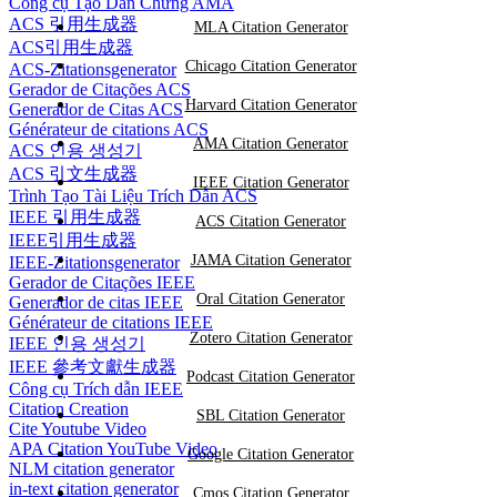
Công cụ Tạo Dẫn Chứng AMA
ACS 引用生成器
MLA Citation Generator
ACS引用生成器
Chicago Citation Generator
ACS-Zitationsgenerator
Gerador de Citações ACS
Harvard Citation Generator
Generador de Citas ACS
Générateur de citations ACS
AMA Citation Generator
ACS 인용 생성기
ACS 引文生成器
IEEE Citation Generator
Trình Tạo Tài Liệu Trích Dẫn ACS
IEEE 引用生成器
ACS Citation Generator
IEEE引用生成器
JAMA Citation Generator
IEEE-Zitationsgenerator
Gerador de Citações IEEE
Oral Citation Generator
Generador de citas IEEE
Générateur de citations IEEE
Zotero Citation Generator
IEEE 인용 생성기
IEEE 參考文獻生成器
Podcast Citation Generator
Công cụ Trích dẫn IEEE
Citation Creation
SBL Citation Generator
Cite Youtube Video
APA Citation YouTube Video
Google Citation Generator
NLM citation generator
in-text citation generator
Cmos Citation Generator