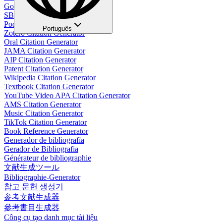
Google Citation Generator
SBL Citation Generator
Podcast Citation Generator
Português
Zotero Citation Generator
Oral Citation Generator
JAMA Citation Generator
AIP Citation Generator
Patent Citation Generator
Wikipedia Citation Generator
Textbook Citation Generator
YouTube Video APA Citation Generator
AMS Citation Generator
Music Citation Generator
TikTok Citation Generator
Book Reference Generator
Generador de bibliografía
Gerador de Bibliografia
Générateur de bibliographie
文献生成ツール
Bibliographie-Generator
참고 문헌 생성기
参考文献生成器
參考書目生成器
Công cụ tạo danh mục tài liệu