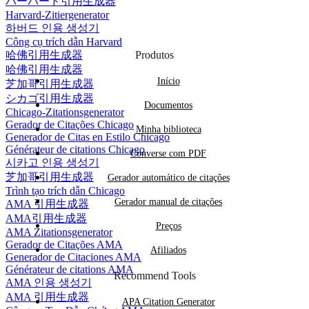
ハーバード引用生成器
Harvard-Zitiergenerator
하버드 인용 생성기
Công cụ trích dẫn Harvard
哈佛引用生成器
Produtos
哈佛引用生成器
Início
芝加哥引用生成器
シカゴ引用生成器
Documentos
Chicago-Zitationsgenerator
Gerador de Citações Chicago
Minha biblioteca
Generador de Citas en Estilo Chicago
Générateur de citations Chicago
Converse com PDF
시카고 인용 생성기
芝加哥引用生成器
Gerador automático de citações
Trình tạo trích dẫn Chicago
Gerador manual de citações
AMA 引用生成器
AMA引用生成器
Preços
AMA Zitationsgenerator
Gerador de Citações AMA
Afiliados
Generador de Citaciones AMA
Générateur de citations AMA
Recommend Tools
AMA 인용 생성기
AMA 引用生成器
APA Citation Generator