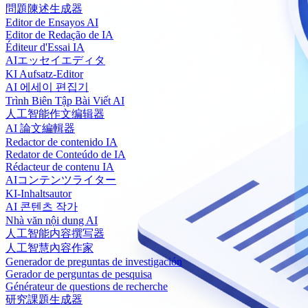
問題陳述生成器
Editor de Ensayos AI
Editor de Redação de IA
Éditeur d'Essai IA
AIエッセイエディタ
KI Aufsatz-Editor
AI 에세이 편집기
Trình Biên Tập Bài Viết AI
人工智能作文编辑器
AI 論文編輯器
Redactor de contenido IA
Redator de Conteúdo de IA
Rédacteur de contenu IA
AIコンテンツライター
KI-Inhaltsautor
AI 콘텐츠 작가
Nhà văn nội dung AI
人工智能内容撰写器
人工智慧內容作家
Generador de preguntas de investigación
Gerador de perguntas de pesquisa
Générateur de questions de recherche
研究課題生成器