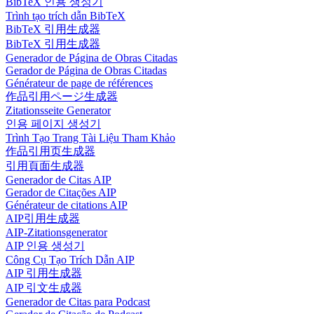
BibTeX 인용 생성기
Trình tạo trích dẫn BibTeX
BibTeX 引用生成器
BibTeX 引用生成器
Generador de Página de Obras Citadas
Gerador de Página de Obras Citadas
Générateur de page de références
作品引用ページ生成器
Zitationsseite Generator
인용 페이지 생성기
Trình Tạo Trang Tài Liệu Tham Khảo
作品引用页生成器
引用頁面生成器
Generador de Citas AIP
Gerador de Citações AIP
Générateur de citations AIP
AIP引用生成器
AIP-Zitationsgenerator
AIP 인용 생성기
Công Cụ Tạo Trích Dẫn AIP
AIP 引用生成器
AIP 引文生成器
Generador de Citas para Podcast