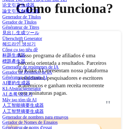
Como funciona?
论文引言生成器
論文引言創建工具
Generador de Títulos
Gerador de Títulos
Générateur de Titres
見出し生成ツール
Überschrift Generator
"
헤드라인 생성기
Công cụ tạo tiêu đề
Nosso programa de afiliados é uma
标题生成器
標題產生器
parceria orientada a resultados. Parceiros
Generador de resúmenes de IA
da Koke AI apresentam nossa plataforma
Gerador de Resumos de IA
Générateur d'abstraits AI
a estudantes, pesquisadores e escritores
AI要約生成器
acadêmicos e ganham receita recorrente
KI-Abstractgenerator
com assinaturas pagas.
AI 초록 생성기
Máy tạo tóm tắt AI
"
人工智能摘要生成器
人工智慧摘要生成器
Generador de nombres para ensayos
Gerador de Nomes de Ensaios
Générateur de noms d'essai