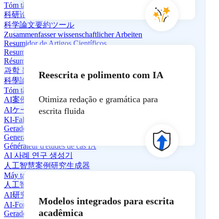
Tóm tắt Bài nghiên cứu
科研论文摘要生成器
科学論文要約ツール
Zusammenfasser wissenschaftlicher Arbeiten
Resumidor de Artigos Científicos
Resumidor de Artículos Científicos
Résumé de Papier Scientifique
과학 논문 요약기
Reescrita e polimento com IA
科學論文摘要器
Tóm tắt tài liệu khoa học
Otimiza redação e gramática para
AI案例研究生成器
AIケーススタディ生成器
escrita fluida
KI-Fallstudien-Generator
Gerador de Estudo de Caso em IA
Generador de estudios de caso con IA
Générateur d'études de cas IA
AI 사례 연구 생성기
人工智慧案例研究生成器
Máy tạo nghiên cứu điển hình AI
人工智能研究论文生成器
AI研究論文生成器
Modelos integrados para escrita
AI-Forschungsarbeiten-Generator
acadêmica
Gerador de Artigos de Pesquisa em IA