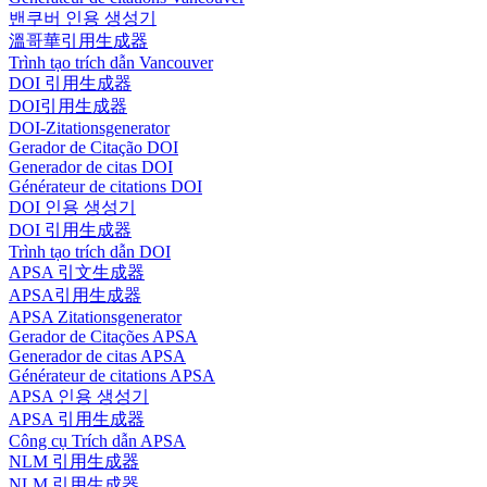
밴쿠버 인용 생성기
溫哥華引用生成器
Trình tạo trích dẫn Vancouver
DOI 引用生成器
DOI引用生成器
DOI-Zitationsgenerator
Gerador de Citação DOI
Generador de citas DOI
Générateur de citations DOI
DOI 인용 생성기
DOI 引用生成器
Trình tạo trích dẫn DOI
APSA 引文生成器
APSA引用生成器
APSA Zitationsgenerator
Gerador de Citações APSA
Generador de citas APSA
Générateur de citations APSA
APSA 인용 생성기
APSA 引用生成器
Công cụ Trích dẫn APSA
NLM 引用生成器
NLM 引用生成器