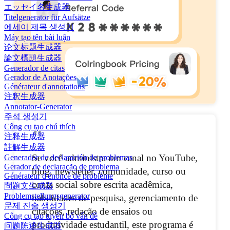
エッセイ名生成器
Titelgenerator für Aufsätze
에세이 제목 생성기
Máy tạo tên bài luận
论文标题生成器
論文標題生成器
Generador de citas
Gerador de Anotações
Générateur d'annotations
注釈生成器
Annotator-Generator
주석 생성기
Công cụ tạo chú thích
"
注释生成器
註解生成器
Se você administra um canal no YouTube,
Generador de declaración de problemas
Gerador de declaração de problema
blog, newsletter, comunidade, curso ou
Générateur d'énoncé de problème
conta social sobre escrita acadêmica,
問題文生成器
Problemstellungsgenerator
habilidades de pesquisa, gerenciamento de
문제 진술 생성기
citações, redação de ensaios ou
Công cụ tạo tuyên bố vấn đề
produtividade estudantil, este programa é
问题陈述生成器