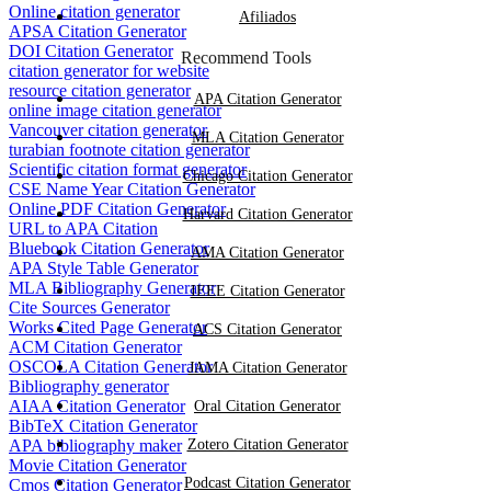
Online citation generator
Afiliados
gratuita no Koke AI para testar o produto antes
APSA Citation Generator
DOI Citation Generator
de promovê-lo. Recompensas de assinatura
Recommend Tools
citation generator for website
resource citation generator
gratuita só ficam disponíveis após o
APA Citation Generator
online image citation generator
cumprimento dos requisitos de indicação
Vancouver citation generator
MLA Citation Generator
turabian footnote citation generator
elegíveis.
Scientific citation format generator
Chicago Citation Generator
CSE Name Year Citation Generator
Online PDF Citation Generator
As comissões não são calculadas se o cliente
Harvard Citation Generator
URL to APA Citation
Bluebook Citation Generator
estiver em um teste gratuito.
AMA Citation Generator
APA Style Table Generator
MLA Bibliography Generator
IEEE Citation Generator
Esperamos que todos os promotores sejam
Cite Sources Generator
Works Cited Page Generator
ACS Citation Generator
sinceros em sua promoção e não possam
ACM Citation Generator
OSCOLA Citation Generator
JAMA Citation Generator
trapacear. Se encontrarmos comportamento
Bibliography generator
AIAA Citation Generator
fraudulento, interromperemos a cooperação e
Oral Citation Generator
BibTeX Citation Generator
cancelaremos a comissão imediatamente. Feliz
APA bibliography maker
Zotero Citation Generator
Movie Citation Generator
cooperação!
Podcast Citation Generator
Cmos Citation Generator