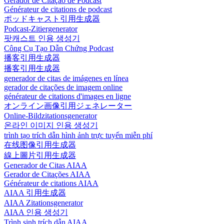
Gerador de Citação de Podcast
Générateur de citations de podcast
ポッドキャスト引用生成器
Podcast-Zitiergenerator
팟캐스트 인용 생성기
Công Cụ Tạo Dẫn Chứng Podcast
播客引用生成器
播客引用生成器
generador de citas de imágenes en línea
gerador de citações de imagem online
générateur de citations d'images en ligne
オンライン画像引用ジェネレーター
Online-Bildzitationsgenerator
온라인 이미지 인용 생성기
trình tạo trích dẫn hình ảnh trực tuyến miễn phí
在线图像引用生成器
線上圖片引用生成器
Generador de Citas AIAA
Gerador de Citações AIAA
Générateur de citations AIAA
AIAA 引用生成器
AIAA Zitationsgenerator
AIAA 인용 생성기
Trình sinh trích dẫn AIAA