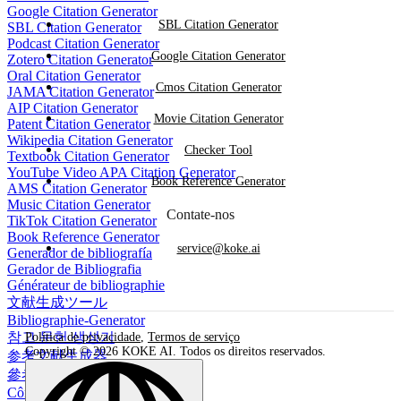
Google Citation Generator
SBL Citation Generator
SBL Citation Generator
Podcast Citation Generator
Google Citation Generator
Zotero Citation Generator
Oral Citation Generator
Cmos Citation Generator
JAMA Citation Generator
AIP Citation Generator
Movie Citation Generator
Patent Citation Generator
Wikipedia Citation Generator
Checker Tool
Textbook Citation Generator
YouTube Video APA Citation Generator
Book Reference Generator
AMS Citation Generator
Music Citation Generator
Contate-nos
TikTok Citation Generator
Book Reference Generator
service@koke.ai
Generador de bibliografía
Gerador de Bibliografia
Générateur de bibliographie
文献生成ツール
Bibliographie-Generator
참고 문헌 생성기
Política de privacidade
,
Termos de serviço
Copyright © 2026 KOKE AI. Todos os direitos reservados.
参考文献生成器
參考書目生成器
Công cụ tạo danh mục tài liệu