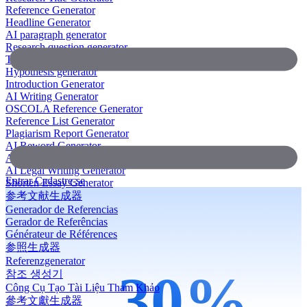
Reference Generator
Headline Generator
AI paragraph generator
Research question generator
Thesis paragraph generator
Hypothesis generator
Introduction Generator
AI Writing Generator
OSCOLA Reference Generator
Reference List Generator
Plagiarism Report Generator
AI Reword Generator
AI Bullet Point Generator
AI Legal Writing Generator
Entrar
Cadastre-se
Shorten Essay Generator
参考文献生成器
Generador de Referencias
Gerador de Referências
Générateur de Références
参照生成器
Referenzgenerator
30
%
참조 생성기
Công Cụ Tạo Tài Liệu Tham Khảo
參考文獻生成器