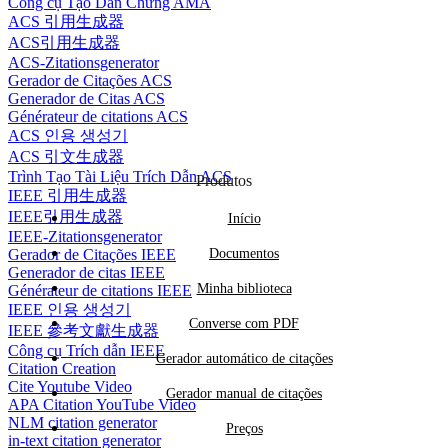
Envie-nos um e-mail para
service@koke.ai
Công cụ Tạo Dẫn Chứng AMA
atribuídas a você, nosso afiliado.
da Koke AI nem em variações de koke.ai.
ACS 引用生成器
Violações podem resultar no cancelamento de
ACS引用生成器
ACS-Zitationsgenerator
comissões.
Gerador de Citações ACS
Generador de Citas ACS
Générateur de citations ACS
Ao promover o Koke AI, use sempre seu link
ACS 인용 생성기
de afiliado para que as indicações sejam
ACS 引文生成器
Trình Tạo Tài Liệu Trích Dẫn ACS
Produtos
rastreadas corretamente e as comissões sejam
IEEE 引用生成器
atribuídas à sua conta.
IEEE引用生成器
Início
IEEE-Zitationsgenerator
Gerador de Citações IEEE
Documentos
Também incentivamos nossos parceiros a
Generador de citas IEEE
Minha biblioteca
Générateur de citations IEEE
serem defensores ativos de nosso produto. Para
IEEE 인용 생성기
Converse com PDF
permanecer em nosso programa de afiliados,
IEEE 參考文獻生成器
Công cụ Trích dẫn IEEE
nossos parceiros precisam trazer no mínimo 1
Gerador automático de citações
Citation Creation
Cite Youtube Video
cliente a cada 3 meses.
Gerador manual de citações
APA Citation YouTube Video
NLM citation generator
Preços
Novos afiliados podem criar uma conta
in-text citation generator