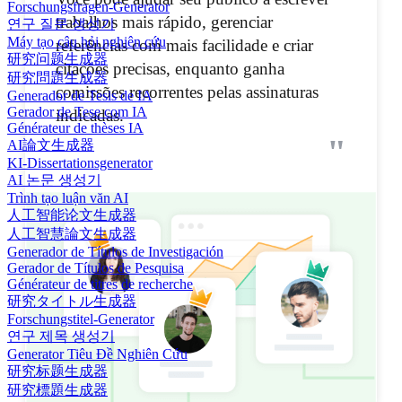
Forschungsfragen-Generator
trabalhos mais rápido, gerenciar
연구 질문 생성기
Máy tạo câu hỏi nghiên cứu
referências com mais facilidade e criar
研究问题生成器
citações precisas, enquanto ganha
研究問題生成器
comissões recorrentes pelas assinaturas
Generador de Tesis de IA
Gerador de Tese com IA
indicadas.
Générateur de thèses IA
"
AI論文生成器
KI-Dissertationsgenerator
AI 논문 생성기
Trình tạo luận văn AI
人工智能论文生成器
人工智慧論文生成器
Generador de Títulos de Investigación
Gerador de Títulos de Pesquisa
Générateur de titres de recherche
研究タイトル生成器
Forschungstitel-Generator
연구 제목 생성기
Generator Tiêu Đề Nghiên Cứu
研究标题生成器
研究標題生成器