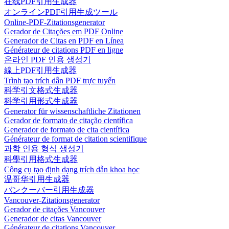
在线PDF引用生成器
オンラインPDF引用生成ツール
Online-PDF-Zitationsgenerator
Gerador de Citações em PDF Online
Generador de Citas en PDF en Línea
Générateur de citations PDF en ligne
온라인 PDF 인용 생성기
線上PDF引用生成器
Trình tạo trích dẫn PDF trực tuyến
科学引文格式生成器
科学引用形式生成器
Generator für wissenschaftliche Zitationen
Gerador de formato de citação científica
Generador de formato de cita científica
Générateur de format de citation scientifique
과학 인용 형식 생성기
科學引用格式生成器
Công cụ tạo định dạng trích dẫn khoa học
温哥华引用生成器
バンクーバー引用生成器
Vancouver-Zitationsgenerator
Gerador de citações Vancouver
Generador de citas Vancouver
Générateur de citations Vancouver