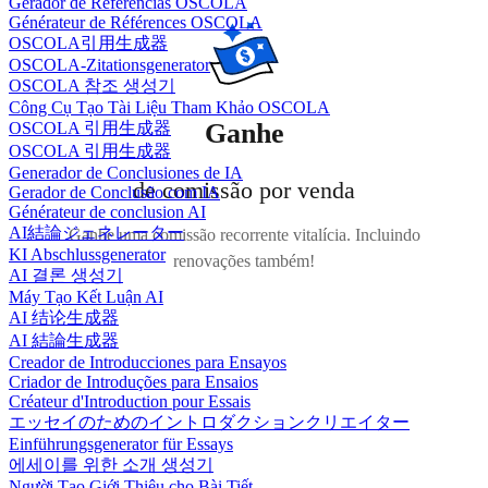
Gerador de Referências OSCOLA
Générateur de Références OSCOLA
OSCOLA引用生成器
OSCOLA-Zitationsgenerator
OSCOLA 참조 생성기
Công Cụ Tạo Tài Liệu Tham Khảo OSCOLA
Ganhe
OSCOLA 引用生成器
OSCOLA 引用生成器
Generador de Conclusiones de IA
de comissão por venda
Gerador de Conclusão com IA
Générateur de conclusion AI
AI結論ジェネレーター
Ganhe uma comissão recorrente vitalícia. Incluindo
KI Abschlussgenerator
renovações também!
AI 결론 생성기
Máy Tạo Kết Luận AI
AI 结论生成器
AI 結論生成器
Creador de Introducciones para Ensayos
Criador de Introduções para Ensaios
Créateur d'Introduction pour Essais
エッセイのためのイントロダクションクリエイター
Einführungsgenerator für Essays
에세이를 위한 소개 생성기
Người Tạo Giới Thiệu cho Bài Tiết