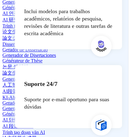
Generador de Artículos de Investigación en IA
Générateur de documents de recherche en IA
Inclui modelos para trabalhos
AI 연구 논문 생성기
acadêmicos, relatórios de pesquisa,
AI 研究論文生成器
revisões de literatura e outras tarefas de
Trình tạo bài báo nghiên cứu AI
论文生成器
escrita acadêmica
論文ジェネレーター
Dissertationsgenerator
Gerador de Dissertação
Generador de Disertaciones
Générateur de Thèse
논문 생성기
論文生成器
Generator Luận văn
Suporte 24/7
人工智能段落生成器
AI段落生成器
KI-Absatzgenerator
Suporte por e-mail oportuno para suas
Gerador de Parágrafos com IA
dúvidas
Generador de párrafos de IA
Générateur de paragraphes IA
AI 단락 생성기
AI 段落生成器
Trình tạo đoạn văn AI