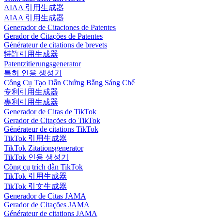
AIAA 引用生成器
AIAA 引用生成器
Generador de Citaciones de Patentes
Gerador de Citações de Patentes
Générateur de citations de brevets
特許引用生成器
Patentzitierungsgenerator
특허 인용 생성기
Công Cụ Tạo Dẫn Chứng Bằng Sáng Chế
专利引用生成器
專利引用生成器
Generador de Citas de TikTok
Gerador de Citações do TikTok
Générateur de citations TikTok
TikTok 引用生成器
TikTok Zitationsgenerator
TikTok 인용 생성기
Công cụ trích dẫn TikTok
TikTok 引用生成器
TikTok 引文生成器
Generador de Citas JAMA
Gerador de Citações JAMA
Générateur de citations JAMA