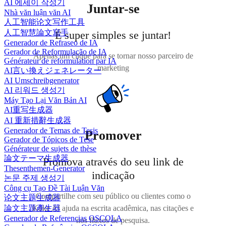
AI 에세이 작성기
Juntar-se
Nhà văn luận văn AI
人工智能论文写作工具
人工智慧論文寫手
É super simples se juntar!
Generador de Refraseo de IA
Gerador de Reformulação de IA
Apenas um clique para se tornar nosso parceiro de
Générateur de reformulation par IA
marketing
AI言い換えジェネレーター
AI Umschreibgenerator
AI 리워드 생성기
Máy Tạo Lại Văn Bản AI
AI重写生成器
AI 重新措辭生成器
Generador de Temas de Tesis
Promover
Gerador de Tópicos de Tese
Générateur de sujets de thèse
論文テーマ生成器
Promova através do seu link de
Thesenthemen-Generator
indicação
논문 주제 생성기
Công cụ Tạo Đề Tài Luận Văn
Compartilhe com seu público ou clientes como o
论文主题生成器
論文主題產生器
Koke AI ajuda na escrita acadêmica, nas citações e
Generador de Referencias OSCOLA
nos fluxos de pesquisa.