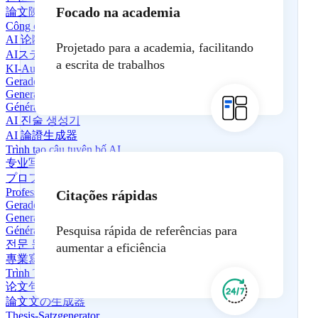
Focado na academia
論文陳述生成器
Công cụ Tạo Bản Tuyên Bố Luận Văn
AI 论断生成器
Projetado para a academia, facilitando
AIステートメントジェネレーター
a escrita de trabalhos
KI-Aussagengenerator
Gerador de Declarações de IA
Generador de Declaraciones de IA
Générateur de déclarations IA
AI 진술 생성기
AI 論證生成器
Trình tạo câu tuyên bố AI
专业写作生成器
プロフェッショナルライティングジェネレーター
Professioneller Schreibgenerator
Citações rápidas
Gerador de Redação Profissional
Generador de Redacción Profesional
Pesquisa rápida de referências para
Générateur de Rédaction Professionnelle
전문 문서 작성기
aumentar a eficiência
專業寫作生成器
Trình Tạo Nội Dung Chuyên Nghiệp
论文句子生成器
論文文の生成器
Thesis-Satzgenerator