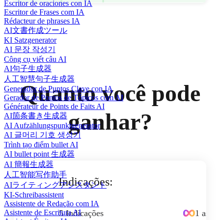
Escritor de oraciones con IA
Escritor de Frases com IA
Rédacteur de phrases IA
AI文書作成ツール
KI Satzgenerator
AI 문장 작성기
Công cụ viết câu AI
AI句子生成器
人工智慧句子生成器
Quanto você pode
Generador de Puntos Clave con IA
Gerador de Pontos de Tópicos com AI
Générateur de Points de Faits AI
ganhar?
AI箇条書き生成器
AI Aufzählungspunktgenerator
AI 글머리 기호 생성기
Trình tạo điểm bullet AI
AI bullet point 生成器
AI 簡報生成器
人工智能写作助手
Indicações:
AIライティングアシスタント
KI-Schreibassistent
Assistente de Redação com IA
5 Indicações
1 assi
Asistente de Escritura AI