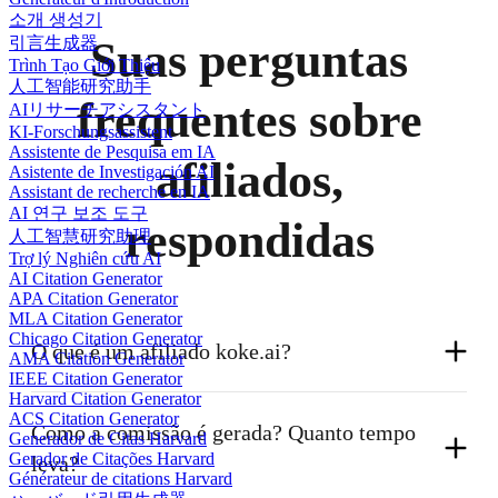
소개 생성기
Suas perguntas
引言生成器
Trình Tạo Giới Thiệu
人工智能研究助手
frequentes sobre
AIリサーチアシスタント
KI-Forschungsassistent
Assistente de Pesquisa em IA
afiliados,
Asistente de Investigación AI
Assistant de recherche en IA
AI 연구 보조 도구
respondidas
人工智慧研究助理
Trợ lý Nghiên cứu AI
AI Citation Generator
APA Citation Generator
MLA Citation Generator
Chicago Citation Generator
O que é um afiliado koke.ai?
AMA Citation Generator
IEEE Citation Generator
Harvard Citation Generator
Se você usa o Koke AI e quer recomendar suas
ACS Citation Generator
Como a comissão é gerada? Quanto tempo 
Generador de Citas Harvard
ferramentas de escrita acadêmica, citações e pesquisa
Gerador de Citações Harvard
leva?
Générateur de citations Harvard
a amigos, estudantes, colegas ou ao seu público, pode