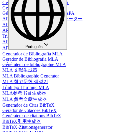
Generador de Tablas en Estilo APA
Gerador de Tabelas no Estilo APA
Générateur de tableaux au format APA
APAスタイルテーブルジェネレーター
APA-Tabellengenerator
APA 스타일 테이블 생성기
Trình Tạo Bảng Định Dạng APA
APA格式表格生成器
Português
APA 格式表生成器
Generador de Bibliografía MLA
Gerador de Bibliografia MLA
Générateur de bibliographie MLA
MLA 文献生成器
MLA Bibliographie Generator
MLA 참고문헌 생성기
Trình tạo Thư mục MLA
MLA参考书目生成器
MLA 參考文獻生成器
Generador de Citas BibTeX
Gerador de Citações BibTeX
Générateur de citations BibTeX
BibTeX引用生成器
BibTeX-Zitationsgenerator