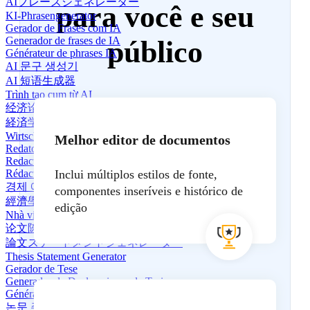
AIフレーズジェネレーター
para você e seu
KI-Phrasengenerator
Gerador de Frases com IA
Generador de frases de IA
público
Générateur de phrases IA
AI 문구 생성기
AI 短语生成器
Trình tạo cụm từ AI
经济论文写作专家
経済学エッセイライター
Wirtschaftsaufsatzschreiber
Melhor editor de documentos
Redator de ensaios de Economia
Redactor de ensayos de economía
Rédacteur d'essais économiques
Inclui múltiplos estilos de fonte,
경제 에세이 작가
componentes inseríveis e histórico de
經濟學論文寫作專家
edição
Nhà viết bài luận Kinh tế
论文陈述生成器
論文ステートメントジェネレーター
Thesis Statement Generator
Gerador de Tese
Generador de Declaraciones de Tesis
Générateur d'énoncé de thèse
논문 주제 생성기