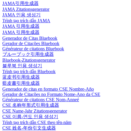
JAMA引用生成器
JAMA Zitationsgenerator
JAMA 인용 생성기
Trình tạo trích dẫn JAMA
JAMA 引用生成器
JAMA 引用生成器
Generador de Citas Bluebook
Gerador de Citações Bluebook
Générateur de citations Bluebook
ブルーブック引用生成器
Bluebook-Zitationsgenerator
블루북 인용 생성기
Trình tạo trích dẫn Bluebook
蓝皮书引用生成器
藍皮書引用生成器
Generador de citas en formato CSE Nombre-Año
Gerador de Citações no Formato Nome-Ano da CSE
Générateur de citations CSE Nom-Anneé
CSE 名称年形式引用生成器
CSE Name-Jahr Zitationsgenerator
CSE 이름-연도 인용 생성기
Trình tạo trích dẫn CSE theo tên-năm
CSE 姓名-年份引文生成器