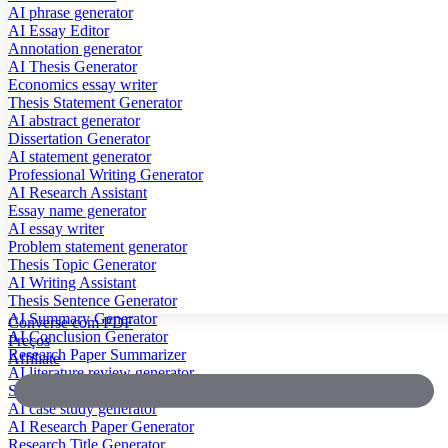
AI phrase generator
AI Essay Editor
Annotation generator
AI Thesis Generator
Economics essay writer
Thesis Statement Generator
AI abstract generator
Dissertation Generator
AI statement generator
Professional Writing Generator
AI Research Assistant
Essay name generator
AI essay writer
Problem statement generator
Thesis Topic Generator
AI Writing Assistant
Thesis Sentence Generator
AI Summary Generator
Converse com PDF
AI Conclusion Generator
Preços
Research Paper Summarizer
Affiliate
AI literature review generator
Scientific Paper Summarizer
AI case study generator
AI Research Paper Generator
Research Title Generator