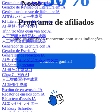
Nosso
Generador de revisión literaria con IA
Gerador de Revisão de Literatura em IA
Générateur de revue de littérature IA
AI文献レビュー生成器
Programa de afiliados
KI Literaturübersichts-Generator
AI 문헌 리뷰 작성기
Trình tạo tổng quan văn học AI
人工智能文献综述生成器
Ganhe de comissão recorrente com suas indicações
人工智慧文獻回顧生成器
Generador de Escritura con IA
Gerador de Escrita AI
Générateur de rédaction IA
AIライティングジェネレーター
Comece a ganhar!
KI-Schreibgenerator
AI 글쓰기 생성기
Công Cụ Viết AI
人工智能写作生成器
AI 寫作生成器
Escritor de ensayos de IA
Redator de ensaios com IA
Rédacteur d'essais IA
AIエッセイライター
KI Essay-Schreiber