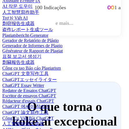
Assistant Écriture IA
AI 작문 도우미
100 Indicações
1 assin
人工智慧寫作助手
Trợ lý Viết AI
e mais...
剽窃报告生成器
盗作レポート生成ツール
Plagiatsbericht-Generator
Gerador de Relatório de Plágio
Generador de Informes de Plagio
Générateur de Rapport de Plagiat
표절 보고서 생성기
剽竊報告生成器
Công cụ tạo Báo cáo Plagiarism
ChatGPT 文章写作工具
ChatGPTエッセイライター
ChatGPT Essay Writer
Redator de Ensaios ChatGPT
Escritor de ensayos ChatGPT
Rédacteur d'essais ChatGPT
O que torna o
ChatGPT 에세이 작성기
ChatGPT 論文寫作工具
koke.ai excepcional
Công Cụ Viết Bài ChatGPT
人工智能短语生成器