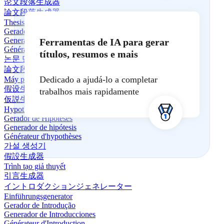
论文段落生成器
論文段落生成器
Thesis-Absatz-Generator
Gerador de parágrafos de tese
Generador de párrafos para tesis
Ferramentas de IA para gerar
Générateur de paragraphes de thèse
títulos, resumos e mais
논문 단락 생성기
論文段落生成器
Dedicado a ajudá-lo a completar
Máy phát sinh đoạn văn luận án
假设生成器
trabalhos mais rapidamente
仮説生成器
Hypothesen-Generator
Gerador de Hipóteses
Generador de hipótesis
Générateur d'hypothèses
가설 생성기
假設生成器
Trình tạo giả thuyết
引言生成器
イントロダクションジェネレーター
Einführungsgenerator
Gerador de Introdução
Generador de Introducciones
Générateur d'Introduction