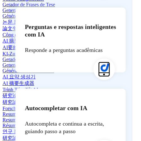
Gerador de Frases de Tese
Generador de Oraciones de Tesis
Générateur de phrases de thèse
논문 문장 생성기
Perguntas e respostas inteligentes
論文句子生成器
com IA
Công cụ Tạo Câu Luận Văn
AI 摘要生成器
AI要約ジェネレーター
Responde a perguntas acadêmicas
KI-Zusammenfassungs-Generator
Gerador de Resumos de IA
Generador de Resúmenes de IA
Générateur de Résumé AI
AI 요약 생성기
AI 摘要生成器
Trình Tóm Tắt AI
研究论文摘要生成器
研究論文要約ツール
Autocompletar com IA
Forschungsartikel-Zusammenfasser
Resumidor de Artigos de Pesquisa
Resumidor de Artículos de Investigación
Autocompleta e continua a escrita,
Résumé d'article de recherche
guiando passo a passo
연구 논문 요약기
研究論文摘要生成器