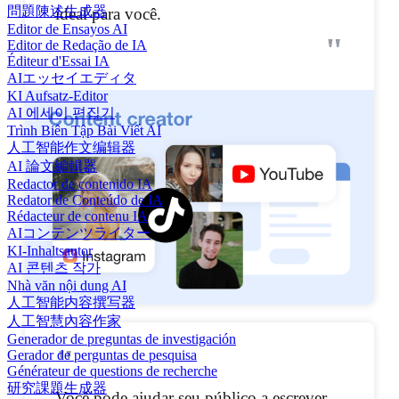
問題陳述生成器
ideal para você.
Editor de Ensayos AI
"
Editor de Redação de IA
Éditeur d'Essai IA
AIエッセイエディタ
KI Aufsatz-Editor
AI 에세이 편집기
Trình Biên Tập Bài Viết AI
人工智能作文编辑器
AI 論文編輯器
Redactor de contenido IA
Redator de Conteúdo de IA
Rédacteur de contenu IA
AIコンテンツライター
KI-Inhaltsautor
AI 콘텐츠 작가
Nhà văn nội dung AI
人工智能内容撰写器
人工智慧內容作家
Generador de preguntas de investigación
"
Gerador de perguntas de pesquisa
Générateur de questions de recherche
研究課題生成器
Você pode ajudar seu público a escrever