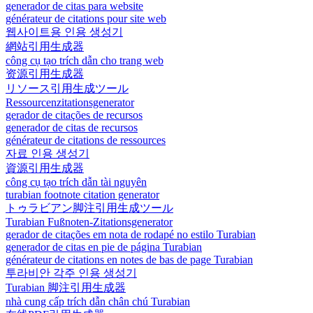
generador de citas para website
générateur de citations pour site web
웹사이트용 인용 생성기
網站引用生成器
công cụ tạo trích dẫn cho trang web
资源引用生成器
リソース引用生成ツール
Ressourcenzitationsgenerator
gerador de citações de recursos
generador de citas de recursos
générateur de citations de ressources
자료 인용 생성기
資源引用生成器
công cụ tạo trích dẫn tài nguyên
turabian footnote citation generator
トゥラビアン脚注引用生成ツール
Turabian Fußnoten-Zitationsgenerator
gerador de citações em nota de rodapé no estilo Turabian
generador de citas en pie de página Turabian
générateur de citations en notes de bas de page Turabian
투라비안 각주 인용 생성기
Turabian 脚注引用生成器
nhà cung cấp trích dẫn chân chú Turabian