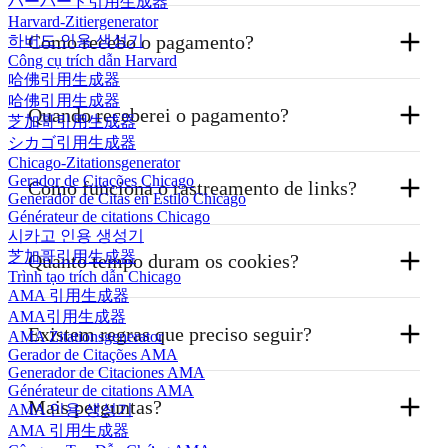
ハーバード引用生成器
Harvard-Zitiergenerator
se tornar um afiliado Koke AI.
Nossa geração de comissão são comissões não
Como recebo o pagamento?
하버드 인용 생성기
confirmadas que são geradas quando um cliente paga
Công cụ trích dẫn Harvard
Por que não usar sua influência ou recursos para
哈佛引用生成器
Usamos principalmente o PayPal para pagar
por uma assinatura.
哈佛引用生成器
ganhar recompensas em dinheiro?
Quando receberei o pagamento?
comissões. (Áreas sem PayPal usarão outros
芝加哥引用生成器
Comissões não confirmadas se tornam comissões
シカゴ引用生成器
métodos, como Payoneer, etc.)
Pagaremos a todos os promotores uma comissão
Chicago-Zitationsgenerator
confirmadas após 30 dias.
Gerador de Citações Chicago
Como funciona o rastreamento de links?
acima de $50 no dia 20 de cada mês.
Generador de Citas en Estilo Chicago
Générateur de citations Chicago
시카고 인용 생성기
Os cookies são usados para rastrear seus links de
芝加哥引用生成器
Quanto tempo duram os cookies?
Trình tạo trích dẫn Chicago
indicação por 90 dias após alguém clicar no link
AMA 引用生成器
Usamos cookies para rastrear suas referências. Os
(reativado cada vez que um usuário clica novamente).
AMA引用生成器
Existem regras que preciso seguir?
cookies duram 90 dias após alguém clicar no seu
AMA Zitationsgenerator
Gerador de Citações AMA
Os cookies rastreiam a atividade mesmo se alguém
link. Se clicarem novamente, esses 90 dias começam
Generador de Citaciones AMA
Générateur de citations AMA
sair da página e voltar mais tarde sem clicar
Anúncios pagos de pesquisa não são
novamente.
Mais perguntas?
AMA 인용 생성기
novamente no link de indicação. Todas as ações serão
permitidos. Não dê lances em termos de marca
AMA 引用生成器