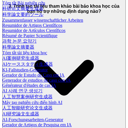
Tóm tắt Bài nghiên cứu
3. Trình tạo tài liệu tham khảo bài báo khoa học của
科研论文摘要生成器
bạn hỗ trợ những định dạng nào?
科学論文要約ツール
Zusammenfasser wissenschaftlicher Arbeiten
Resumidor de Artigos Científicos
Resumidor de Artículos Científicos
Résumé de Papier Scientifique
과학 논문 요약기
科學論文摘要器
Tóm tắt tài liệu khoa học
AI案例研究生成器
AIケーススタディ生成器
KI-Fallstudien-Generator
Gerador de Estudo de Caso em IA
Generador de estudios de caso con IA
Générateur d'études de cas IA
AI 사례 연구 생성기
人工智慧案例研究生成器
Máy tạo nghiên cứu điển hình AI
人工智能研究论文生成器
AI研究論文生成器
AI-Forschungsarbeiten-Generator
Gerador de Artigos de Pesquisa em IA