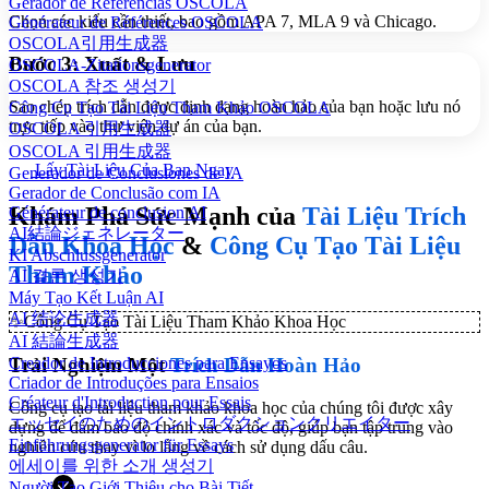
Gerador de Referências OSCOLA
Chọn các kiểu cần thiết, bao gồm APA 7, MLA 9 và Chicago.
Générateur de Références OSCOLA
OSCOLA引用生成器
Bước 3: Xuất & Lưu
OSCOLA-Zitationsgenerator
OSCOLA 참조 생성기
Sao chép trích dẫn được định dạng hoàn hảo của bạn hoặc lưu nó
Công Cụ Tạo Tài Liệu Tham Khảo OSCOLA
trực tiếp vào thư viện dự án của bạn.
OSCOLA 引用生成器
OSCOLA 引用生成器
Lấy Tài Liệu Của Bạn Ngay
Generador de Conclusiones de IA
Gerador de Conclusão com IA
Khám Phá Sức Mạnh của
Tài Liệu Trích
Générateur de conclusion AI
AI結論ジェネレーター
Dẫn Khoa Học
&
Công Cụ Tạo Tài Liệu
KI Abschlussgenerator
Tham Khảo
AI 결론 생성기
Máy Tạo Kết Luận AI
AI 结论生成器
✨
Công Cụ Tạo Tài Liệu Tham Khảo Khoa Học
AI 結論生成器
Creador de Introducciones para Ensayos
Trải Nghiệm Một
Trích Dẫn Hoàn Hảo
Criador de Introduções para Ensaios
Créateur d'Introduction pour Essais
Công cụ tạo tài liệu tham khảo khoa học của chúng tôi được xây
エッセイのためのイントロダクションクリエイター
dựng để đảm bảo độ chính xác và tốc độ, giúp bạn tập trung vào
Einführungsgenerator für Essays
nghiên cứu thay vì lo lắng về cách sử dụng dấu câu.
에세이를 위한 소개 생성기
Người Tạo Giới Thiệu cho Bài Tiết