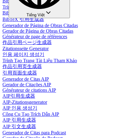
BibTeX 인용 생성기
Trình tạo trích dẫn BibTeX
BibTeX 引用生成器
Tiếng Việt
BibTeX 引用生成器
Generador de Página de Obras Citadas
Gerador de Página de Obras Citadas
Générateur de page de références
作品引用ページ生成器
Zitationsseite Generator
인용 페이지 생성기
Trình Tạo Trang Tài Liệu Tham Khảo
作品引用页生成器
引用頁面生成器
Generador de Citas AIP
Gerador de Citações AIP
Générateur de citations AIP
AIP引用生成器
AIP-Zitationsgenerator
AIP 인용 생성기
Công Cụ Tạo Trích Dẫn AIP
AIP 引用生成器
AIP 引文生成器
Generador de Citas para Podcast