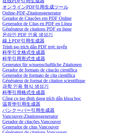
在线PDF引用生成器
オンラインPDF引用生成ツール
Online-PDF-Zitationsgenerator
Gerador de Citações em PDF Online
Generador de Citas en PDF en Línea
Générateur de citations PDF en ligne
온라인 PDF 인용 생성기
線上PDF引用生成器
Trình tạo trích dẫn PDF trực tuyến
科学引文格式生成器
科学引用形式生成器
Generator für wissenschaftliche Zitationen
Gerador de formato de citação científica
Generador de formato de cita científica
Générateur de format de citation scientifique
과학 인용 형식 생성기
科學引用格式生成器
Công cụ tạo định dạng trích dẫn khoa học
温哥华引用生成器
バンクーバー引用生成器
Vancouver-Zitationsgenerator
Gerador de citações Vancouver
Generador de citas Vancouver
Générateur de citations Vancouver