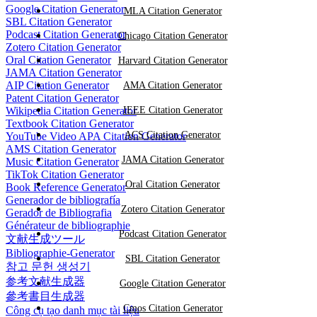
Google Citation Generator
MLA Citation Generator
SBL Citation Generator
Podcast Citation Generator
Chicago Citation Generator
Zotero Citation Generator
Oral Citation Generator
Harvard Citation Generator
JAMA Citation Generator
AIP Citation Generator
AMA Citation Generator
Patent Citation Generator
Wikipedia Citation Generator
IEEE Citation Generator
Textbook Citation Generator
ACS Citation Generator
YouTube Video APA Citation Generator
AMS Citation Generator
JAMA Citation Generator
Music Citation Generator
TikTok Citation Generator
Oral Citation Generator
Book Reference Generator
Generador de bibliografía
Zotero Citation Generator
Gerador de Bibliografia
Générateur de bibliographie
Podcast Citation Generator
文献生成ツール
Bibliographie-Generator
SBL Citation Generator
참고 문헌 생성기
参考文献生成器
Google Citation Generator
參考書目生成器
Cmos Citation Generator
Công cụ tạo danh mục tài liệu