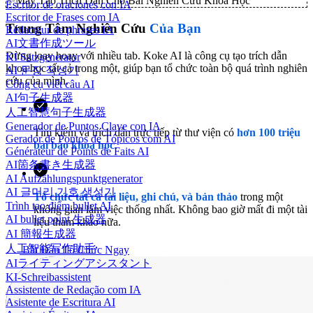
✨
Máy Tạo Trích Dẫn Cho Bài Nghiên Cứu Khoa Học
Escritor de oraciones con IA
Escritor de Frases com IA
Trung Tâm Nghiên Cứu
Của Bạn
Rédacteur de phrases IA
AI文書作成ツール
Đừng loay hoay với nhiều tab. Koke AI là công cụ tạo trích dẫn
KI Satzgenerator
khoa học tất cả trong một, giúp bạn tổ chức toàn bộ quá trình nghiên
AI 문장 작성기
cứu của mình.
Công cụ viết câu AI
AI句子生成器
人工智慧句子生成器
Generador de Puntos Clave con IA
Tìm kiếm và trích dẫn trực tiếp từ thư viện có
hơn 100 triệu
Gerador de Pontos de Tópicos com AI
bài báo khoa học
.
Générateur de Points de Faits AI
AI箇条書き生成器
AI Aufzählungspunktgenerator
AI 글머리 기호 생성기
Tổ chức tất cả tài liệu, ghi chú, và bản thảo
trong một
Trình tạo điểm bullet AI
không gian làm việc thống nhất. Không bao giờ mất đi một tài
AI bullet point 生成器
liệu tham khảo nữa.
AI 簡報生成器
人工智能写作助手
Bắt Đầu Tổ Chức Ngay
AIライティングアシスタント
KI-Schreibassistent
Assistente de Redação com IA
Asistente de Escritura AI