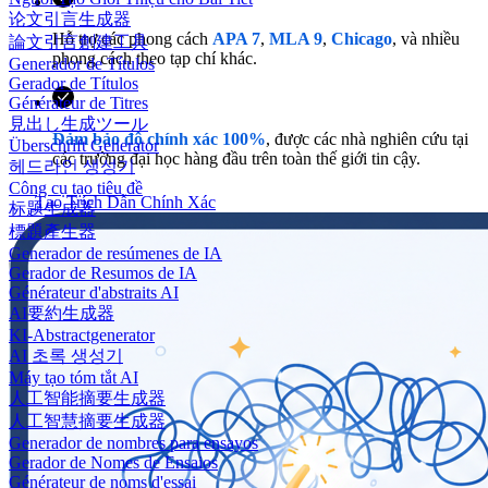
论文引言生成器
Hỗ trợ các phong cách
APA 7
,
MLA 9
,
Chicago
, và nhiều
論文引言創建工具
phong cách theo tạp chí khác.
Generador de Títulos
Gerador de Títulos
Générateur de Titres
見出し生成ツール
Đảm bảo độ chính xác 100%
, được các nhà nghiên cứu tại
Überschrift Generator
các trường đại học hàng đầu trên toàn thế giới tin cậy.
헤드라인 생성기
Công cụ tạo tiêu đề
Tạo Trích Dẫn Chính Xác
标题生成器
標題產生器
Generador de resúmenes de IA
Gerador de Resumos de IA
Générateur d'abstraits AI
AI要約生成器
KI-Abstractgenerator
AI 초록 생성기
Máy tạo tóm tắt AI
人工智能摘要生成器
人工智慧摘要生成器
Generador de nombres para ensayos
Gerador de Nomes de Ensaios
Générateur de noms d'essai