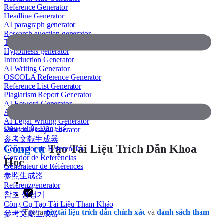
Reference Generator
Headline Generator
AI paragraph generator
Research question generator
Thesis paragraph generator
Hypothesis generator
Introduction Generator
AI Writing Generator
OSCOLA Reference Generator
Reference List Generator
Plagiarism Report Generator
AI Reword Generator
AI Bullet Point Generator
AI Legal Writing Generator
Đăng nhập
Đăng ký
Shorten Essay Generator
参考文献生成器
Công cụ
Tạo Tài Liệu Trích Dẫn Khoa
Generador de Referencias
Gerador de Referências
Học
Générateur de Références
参照生成器
Referenzgenerator
참조 생성기
Công Cụ Tạo Tài Liệu Tham Khảo
Tạo ra
các tài liệu trích dẫn chính xác
và
danh sách tham
參考文獻生成器