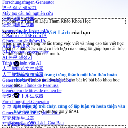
Forschungsfragen-Generator
연구 질문 생성기
Máy tạo câu hỏi nghiên cứu
研究问题生成器
✨
Công Cụ Tạo Tài Liệu Tham Khảo Khoa Học
研究問題生成器
Generador de Tesis de IA
Người
Đồng Hành Viết Lách
của bạn
Gerador de Tese com IA
Générateur de thèses IA
Khắc phục tình trạng bế tắc trong việc viết và nâng cao bài viết học
AI論文生成器
thuật của bạn. Các công cụ tích hợp của chúng tôi giúp bạn cấu trúc
KI-Dissertationsgenerator
và tinh chỉnh lập luận của mình.
AI 논문 생성기
Trình tạo luận văn AI
人工智能论文生成器
人工智慧論文生成器
Chuyển từ một trang trắng thành một bản thảo hoàn
chỉnh
với trình tạo dàn bài AI cho bất kỳ bài báo khoa học
Generador de Títulos de Investigación
nào.
Gerador de Títulos de Pesquisa
Générateur de titres de recherche
研究タイトル生成器
Forschungstitel-Generator
Cải thiện độ trôi chảy, củng cố lập luận và hoàn thiện văn
연구 제목 생성기
bản của bạn
với những gợi ý từ AI.
Generator Tiêu Đề Nghiên Cứu
研究标题生成器
Nâng Cao Viết Lách Của Bạn
研究標題生成器