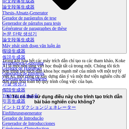
论文段落生成器
論文段落生成器
Thesis-Absatz-Generator
Gerador de parágrafos de tese
Generador de párrafos para tesis
Générateur de paragraphes de thèse
논문 단락 생성기
論文段落生成器
Máy phát sinh đoạn văn luận án
假设生成器
仮説生成器
Trong khi hầu hết các máy trích dẫn chỉ tạo ra các tham khảo, Koke
Hypothesen-Generator
AI là một nền tảng viết học thuật tất cả trong một. Chúng tôi tích
Gerador de Hipóteses
hợp trình tạo trích dẫn khoa học mạnh mẽ của mình với một trợ lý
Generador de hipótesis
viết AI, một công cụ xây dựng dàn ý và một thư viện nghiên cứu để
Générateur d'hypothèses
đơn giản hóa toàn bộ quy trình công việc của bạn.
가설 생성기
假設生成器
Trình tạo giả thuyết
5. Tôi có thể sử dụng điều này cho trình tạo trích dẫn
引言生成器
bài báo nghiên cứu không?
イントロダクションジェネレーター
Einführungsgenerator
Gerador de Introdução
Generador de Introducciones
Générateur d'Introduction