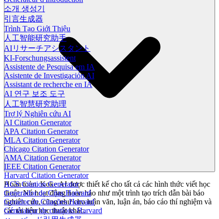
소개 생성기
引言生成器
Trình Tạo Giới Thiệu
人工智能研究助手
AIリサーチアシスタント
KI-Forschungsassistent
Assistente de Pesquisa em IA
Asistente de Investigación AI
Assistant de recherche en IA
AI 연구 보조 도구
人工智慧研究助理
Trợ lý Nghiên cứu AI
AI Citation Generator
APA Citation Generator
MLA Citation Generator
Chicago Citation Generator
AMA Citation Generator
IEEE Citation Generator
Harvard Citation Generator
ACS Citation Generator
Hoàn toàn. Koke AI được thiết kế cho tất cả các hình thức viết học
Generador de Citas Harvard
thuật. Nó hoạt động hoàn hảo như một trình tạo trích dẫn bài báo
Gerador de Citações Harvard
nghiên cứu, cũng như cho luận văn, luận án, báo cáo thí nghiệm và
Générateur de citations Harvard
các tài liệu học thuật khác.