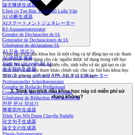
論文陳述生成器
Công cụ Tạo Bản Tuyên Bố Luận Văn
AI 论断生成器
AIステートメントジェネレーター
KI-Aussagengenerator
Gerador de Declarações de IA
Generador de Declaraciones de IA
Générateur de déclarations IA
AI 진술 생성기
Trình tạo trích dẫn khoa học là một công cụ tự động tạo ra các tham
AI 論證生成器
khảo được định dạng cho các nguồn được sử dụng trong viết học
Trình tạo câu tuyên bố AI
thuật. Nó giúp các nhà nghiên cứu, sinh viên và tác giả tạo ra các
专业写作生成器
trích dẫn và tài liệu tham khảo chính xác cho các bài báo khoa học
theo các phong cách như APA, MLA và Chicago.
プロフェッショナルライティングジェネレーター
Professioneller Schreibgenerator
Gerador de Redação Profissional
2. Trình tạo trích dẫn khoa học này có miễn phí sử
Generador de Redacción Profesional
dụng không?
Générateur de Rédaction Professionnelle
전문 문서 작성기
專業寫作生成器
Trình Tạo Nội Dung Chuyên Nghiệp
论文句子生成器
論文文の生成器
Thesis-Satzgenerator