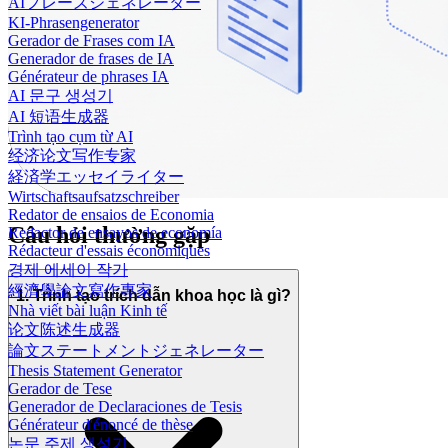
AIフレーズジェネレーター
KI-Phrasengenerator
Gerador de Frases com IA
Generador de frases de IA
Générateur de phrases IA
AI 문구 생성기
AI 短语生成器
Trình tạo cụm từ AI
经济论文写作专家
経済学エッセイライター
Wirtschaftsaufsatzschreiber
Redator de ensaios de Economia
Câu hỏi thường gặp
Redactor de ensayos de economía
Rédacteur d'essais économiques
경제 에세이 작가
經濟學論文寫作專家
1. Trình tạo trích dẫn khoa học là gì?
Nhà viết bài luận Kinh tế
论文陈述生成器
論文ステートメントジェネレーター
Thesis Statement Generator
Gerador de Tese
Generador de Declaraciones de Tesis
Générateur d'énoncé de thèse
논문 주제 생성기