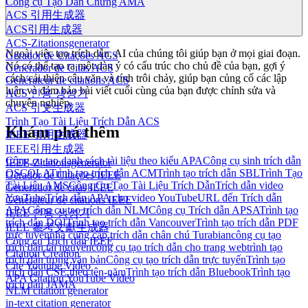
Công cụ Tạo Dẫn Chứng AMA
ACS 引用生成器
ACS引用生成器
ACS-Zitationsgenerator
Ngoài việc tạo trích dẫn, AI của chúng tôi giúp bạn ở mọi giai đoạn.
Gerador de Citações ACS
Nó có thể tạo ra một dàn ý có cấu trúc cho chủ đề của bạn, gợi ý
Generador de Citas ACS
cách cải thiện câu văn và tính trôi chảy, giúp bạn củng cố các lập
Générateur de citations ACS
luận và đảm bảo bài viết cuối cùng của bạn được chỉnh sửa và
ACS 인용 생성기
chuyên nghiệp.
ACS 引文生成器
Trình Tạo Tài Liệu Trích Dẫn ACS
Khám phá thêm
IEEE 引用生成器
IEEE引用生成器
Công cụ tạo danh sách tài liệu theo kiểu APA
Công cụ sinh trích dẫn
IEEE-Zitationsgenerator
OSCOLA
Trình tạo trích dẫn ACM
Trình tạo trích dẫn SBL
Trình Tạo
Gerador de Citações IEEE
Tài Liệu AMS
Công Cụ Tạo Tài Liệu Trích Dẫn
Trích dẫn video
Generador de citas IEEE
YouTube
Trích dẫn APA cho video YouTube
URL đến Trích dẫn
Générateur de citations IEEE
APA
Công cụ tạo trích dẫn NLM
Công cụ Trích dẫn APSA
Trình tạo
IEEE 인용 생성기
trích dẫn DOI
Trình tạo trích dẫn Vancouver
Trình tạo trích dẫn PDF
IEEE 參考文獻生成器
trực tuyến
nhà cung cấp trích dẫn chân chú Turabian
công cụ tạo
Công cụ Trích dẫn IEEE
trích dẫn tài nguyên
công cụ tạo trích dẫn cho trang web
trình tạo
Citation Creation
trích dẫn trong văn bản
Công cụ tạo trích dẫn trực tuyến
Trình tạo
Cite Youtube Video
trích dẫn CSE theo tên-năm
Trình tạo trích dẫn Bluebook
Trình tạo
APA Citation YouTube Video
trích dẫn JAMA
NLM citation generator
in-text citation generator