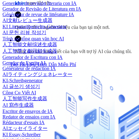
khảo
ngay lập tức.
Generador de revisión literaria con IA
Gerador de Revisão de Literatura em IA
Générateur de revue de littérature IA
AI文献レビュー生成器
KI Literaturübersichts-Generator
Quản lý tất cả nguồn tài liệu của bạn tại một nơi.
AI 문헌 리뷰 작성기
Trình tạo tổng quan văn học AI
人工智能文献综述生成器
人工智慧文獻回顧生成器
Nâng cao khả năng viết của bạn với trợ lý AI của chúng tôi.
Generador de Escritura con IA
Gerador de Escrita AI
Tạo Tài Liệu Trích Dẫn Miễn Phí
Générateur de rédaction IA
AIライティングジェネレーター
KI-Schreibgenerator
AI 글쓰기 생성기
Công Cụ Viết AI
人工智能写作生成器
AI 寫作生成器
Escritor de ensayos de IA
Redator de ensaios com IA
Rédacteur d'essais IA
AIエッセイライター
KI Essay-Schreiber