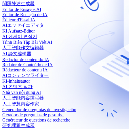
問題陳述生成器
Editor de Ensayos AI
Editor de Redação de IA
Éditeur d'Essai IA
AIエッセイエディタ
KI Aufsatz-Editor
AI 에세이 편집기
Trình Biên Tập Bài Viết AI
人工智能作文编辑器
AI 論文編輯器
Redactor de contenido IA
Redator de Conteúdo de IA
Rédacteur de contenu IA
AIコンテンツライター
KI-Inhaltsautor
AI 콘텐츠 작가
Nhà văn nội dung AI
人工智能内容撰写器
人工智慧內容作家
Generador de preguntas de investigación
Gerador de perguntas de pesquisa
Générateur de questions de recherche
研究課題生成器