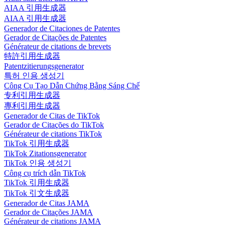
AIAA 引用生成器
AIAA 引用生成器
Generador de Citaciones de Patentes
Gerador de Citações de Patentes
Générateur de citations de brevets
特許引用生成器
Patentzitierungsgenerator
특허 인용 생성기
Công Cụ Tạo Dẫn Chứng Bằng Sáng Chế
专利引用生成器
專利引用生成器
Generador de Citas de TikTok
Gerador de Citações do TikTok
Générateur de citations TikTok
TikTok 引用生成器
TikTok Zitationsgenerator
TikTok 인용 생성기
Công cụ trích dẫn TikTok
TikTok 引用生成器
TikTok 引文生成器
Generador de Citas JAMA
Gerador de Citações JAMA
Générateur de citations JAMA