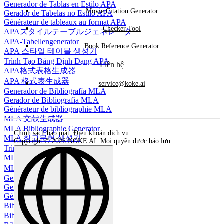
Generador de Tablas en Estilo APA
Movie Citation Generator
Gerador de Tabelas no Estilo APA
Générateur de tableaux au format APA
Checker Tool
APAスタイルテーブルジェネレーター
APA-Tabellengenerator
Book Reference Generator
APA 스타일 테이블 생성기
Trình Tạo Bảng Định Dạng APA
Liên hệ
APA格式表格生成器
APA 格式表生成器
service@koke.ai
Generador de Bibliografía MLA
Gerador de Bibliografia MLA
Générateur de bibliographie MLA
MLA 文献生成器
MLA Bibliographie Generator
Chính sách bảo mật
,
Điều khoản dịch vụ
MLA 참고문헌 생성기
Copyright © 2026 KOKE AI. Mọi quyền được bảo lưu.
Trình tạo Thư mục MLA
MLA参考书目生成器
MLA 參考文獻生成器
Generador de Citas BibTeX
Gerador de Citações BibTeX
Générateur de citations BibTeX
BibTeX引用生成器
BibTeX-Zitationsgenerator