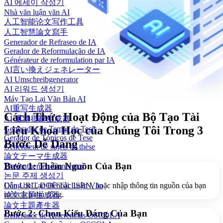
AI 에세이 작성기
Nhà văn luận văn AI
人工智能论文写作工具
人工智慧論文寫手
Generador de Refraseo de IA
Gerador de Reformulação de IA
Générateur de reformulation par IA
AI言い換えジェネレーター
AI Umschreibgenerator
AI 리워드 생성기
Máy Tạo Lại Văn Bản AI
AI重写生成器
Cách Thức Hoạt Động của Bộ Tạo Tài
AI 重新措辭生成器
Liệu Khoa Học của Chúng Tôi Trong 3
Generador de Temas de Tesis
Gerador de Tópicos de Tese
Bước Dễ Dàng
Générateur de sujets de thèse
論文テーマ生成器
Bước 1: Thêm Nguồn Của Bạn
Thesenthemen-Generator
논문 주제 생성기
Dán URL, DOI hoặc ISBN, hoặc nhập thông tin nguồn của bạn
Công cụ Tạo Đề Tài Luận Văn
một cách thủ công.
论文主题生成器
論文主題產生器
Bước 2: Chọn Kiểu Dáng Của Bạn
Generador de Referencias OSCOLA