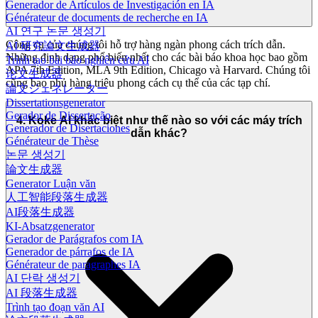
Generador de Artículos de Investigación en IA
Générateur de documents de recherche en IA
AI 연구 논문 생성기
Công cụ của chúng tôi hỗ trợ hàng ngàn phong cách trích dẫn.
AI 研究論文生成器
Những định dạng phổ biến nhất cho các bài báo khoa học bao gồm
Trình tạo bài báo nghiên cứu AI
APA 7th Edition, MLA 9th Edition, Chicago và Harvard. Chúng tôi
论文生成器
cũng bao phủ hàng triệu phong cách cụ thể của các tạp chí.
論文ジェネレーター
Dissertationsgenerator
Gerador de Dissertação
4. Koke AI khác biệt như thế nào so với các máy trích
Generador de Disertaciones
dẫn khác?
Générateur de Thèse
논문 생성기
論文生成器
Generator Luận văn
人工智能段落生成器
AI段落生成器
KI-Absatzgenerator
Gerador de Parágrafos com IA
Generador de párrafos de IA
Générateur de paragraphes IA
AI 단락 생성기
AI 段落生成器
Trình tạo đoạn văn AI