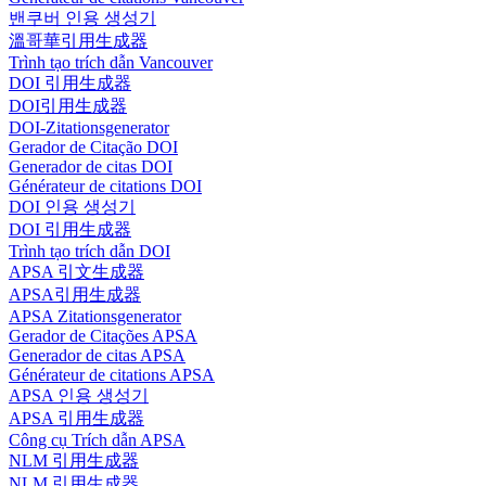
밴쿠버 인용 생성기
溫哥華引用生成器
Trình tạo trích dẫn Vancouver
DOI 引用生成器
DOI引用生成器
DOI-Zitationsgenerator
Gerador de Citação DOI
Generador de citas DOI
Générateur de citations DOI
DOI 인용 생성기
DOI 引用生成器
Trình tạo trích dẫn DOI
APSA 引文生成器
APSA引用生成器
APSA Zitationsgenerator
Gerador de Citações APSA
Generador de citas APSA
Générateur de citations APSA
APSA 인용 생성기
APSA 引用生成器
Công cụ Trích dẫn APSA
NLM 引用生成器
NLM 引用生成器