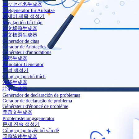
エッセイ名生成器
Titelgenerator für Aufsätze
에세이 제목 생성기
Máy tạo tên bài luận
论文标题生成器
論文標題生成器
Generador de citas
Gerador de Anotações
Générateur d'annotations
注釈生成器
Annotator-Generator
주석 생성기
Công cụ tạo chú thích
注释生成器
註解生成器
Generador de declaración de problemas
Gerador de declaração de problema
Générateur d'énoncé de problème
問題文生成器
Problemstellungsgenerator
문제 진술 생성기
Công cụ tạo tuyên bố vấn đề
问题陈述生成器