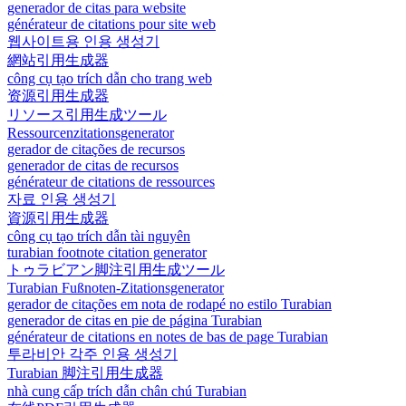
generador de citas para website
générateur de citations pour site web
웹사이트용 인용 생성기
網站引用生成器
công cụ tạo trích dẫn cho trang web
资源引用生成器
リソース引用生成ツール
Ressourcenzitationsgenerator
gerador de citações de recursos
generador de citas de recursos
générateur de citations de ressources
자료 인용 생성기
資源引用生成器
công cụ tạo trích dẫn tài nguyên
turabian footnote citation generator
トゥラビアン脚注引用生成ツール
Turabian Fußnoten-Zitationsgenerator
gerador de citações em nota de rodapé no estilo Turabian
generador de citas en pie de página Turabian
générateur de citations en notes de bas de page Turabian
투라비안 각주 인용 생성기
Turabian 脚注引用生成器
nhà cung cấp trích dẫn chân chú Turabian