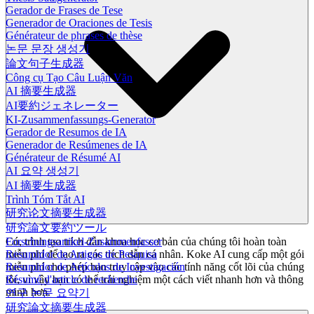
Gerador de Frases de Tese
Generador de Oraciones de Tesis
Générateur de phrases de thèse
논문 문장 생성기
論文句子生成器
Công cụ Tạo Câu Luận Văn
AI 摘要生成器
AI要約ジェネレーター
KI-Zusammenfassungs-Generator
Gerador de Resumos de IA
Generador de Resúmenes de IA
Générateur de Résumé AI
AI 요약 생성기
AI 摘要生成器
Trình Tóm Tắt AI
研究论文摘要生成器
研究論文要約ツール
Có, trình tạo trích dẫn khoa học cơ bản của chúng tôi hoàn toàn
Forschungsartikel-Zusammenfasser
miễn phí để tạo ra các trích dẫn cá nhân. Koke AI cung cấp một gói
Resumidor de Artigos de Pesquisa
miễn phí cho phép bạn truy cập vào các tính năng cốt lõi của chúng
Resumidor de Artículos de Investigación
tôi, vì vậy bạn có thể trải nghiệm một cách viết nhanh hơn và thông
Résumé d'article de recherche
minh hơn.
연구 논문 요약기
研究論文摘要生成器