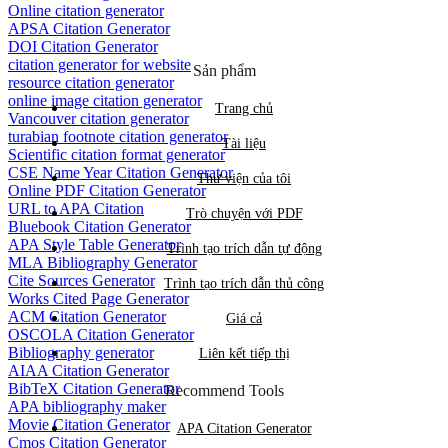
Online citation generator
APSA Citation Generator
DOI Citation Generator
citation generator for website
Sản phẩm
resource citation generator
online image citation generator
Trang chủ
Vancouver citation generator
turabian footnote citation generator
Tài liệu
Scientific citation format generator
CSE Name Year Citation Generator
Thư viện của tôi
Online PDF Citation Generator
URL to APA Citation
Trò chuyện với PDF
Bluebook Citation Generator
APA Style Table Generator
Trình tạo trích dẫn tự động
MLA Bibliography Generator
Cite Sources Generator
Trình tạo trích dẫn thủ công
Works Cited Page Generator
ACM Citation Generator
Giá cả
OSCOLA Citation Generator
Bibliography generator
Liên kết tiếp thị
AIAA Citation Generator
BibTeX Citation Generator
Recommend Tools
APA bibliography maker
Movie Citation Generator
APA Citation Generator
Cmos Citation Generator