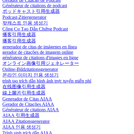
Gerador de Citação de Podcast
Générateur de citations de podcast
ポッドキャスト引用生成器
Podcast-Zitiergenerator
팟캐스트 인용 생성기
Công Cụ Tạo Dẫn Chứng Podcast
播客引用生成器
播客引用生成器
generador de citas de imágenes en línea
gerador de citações de imagem online
générateur de citations d'images en ligne
オンライン画像引用ジェネレーター
Online-Bildzitationsgenerator
온라인 이미지 인용 생성기
trình tạo trích dẫn hình ảnh trực tuyến miễn phí
在线图像引用生成器
線上圖片引用生成器
Generador de Citas AIAA
Gerador de Citações AIAA
Générateur de citations AIAA
AIAA 引用生成器
AIAA Zitationsgenerator
AIAA 인용 생성기
Trình sinh trích dẫn AIAA