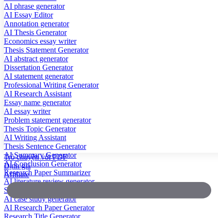
AI phrase generator
AI Essay Editor
Annotation generator
AI Thesis Generator
Economics essay writer
Thesis Statement Generator
AI abstract generator
Dissertation Generator
AI statement generator
Professional Writing Generator
AI Research Assistant
Essay name generator
AI essay writer
Problem statement generator
Thesis Topic Generator
AI Writing Assistant
Thesis Sentence Generator
AI Summary Generator
Trò chuyện với PDF
AI Conclusion Generator
Định giá
Research Paper Summarizer
Affiliate
AI literature review generator
Scientific Paper Summarizer
AI case study generator
AI Research Paper Generator
Research Title Generator