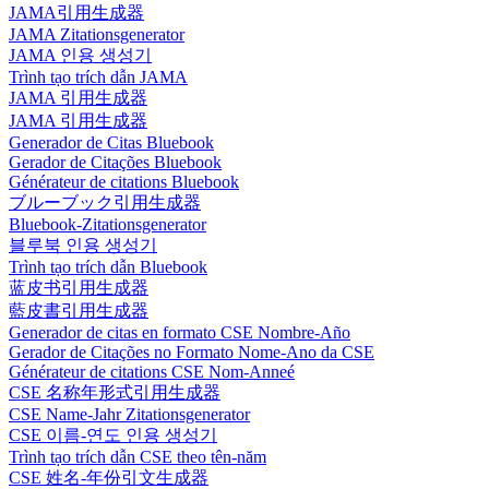
JAMA引用生成器
JAMA Zitationsgenerator
JAMA 인용 생성기
Trình tạo trích dẫn JAMA
JAMA 引用生成器
JAMA 引用生成器
Generador de Citas Bluebook
Gerador de Citações Bluebook
Générateur de citations Bluebook
ブルーブック引用生成器
Bluebook-Zitationsgenerator
블루북 인용 생성기
Trình tạo trích dẫn Bluebook
蓝皮书引用生成器
藍皮書引用生成器
Generador de citas en formato CSE Nombre-Año
Gerador de Citações no Formato Nome-Ano da CSE
Générateur de citations CSE Nom-Anneé
CSE 名称年形式引用生成器
CSE Name-Jahr Zitationsgenerator
CSE 이름-연도 인용 생성기
Trình tạo trích dẫn CSE theo tên-năm
CSE 姓名-年份引文生成器