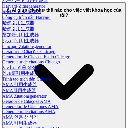
ハーバード引用生成器
Harvard-Zitiergenerator
6. AI giúp ích như thế nào cho việc viết khoa học của
하버드 인용 생성기
tôi?
Công cụ trích dẫn Harvard
哈佛引用生成器
哈佛引用生成器
芝加哥引用生成器
シカゴ引用生成器
Chicago-Zitationsgenerator
Gerador de Citações Chicago
Generador de Citas en Estilo Chicago
Générateur de citations Chicago
시카고 인용 생성기
芝加哥引用生成器
Trình tạo trích dẫn Chicago
AMA 引用生成器
AMA引用生成器
AMA Zitationsgenerator
Gerador de Citações AMA
Generador de Citaciones AMA
Générateur de citations AMA
AMA 인용 생성기
AMA 引用生成器