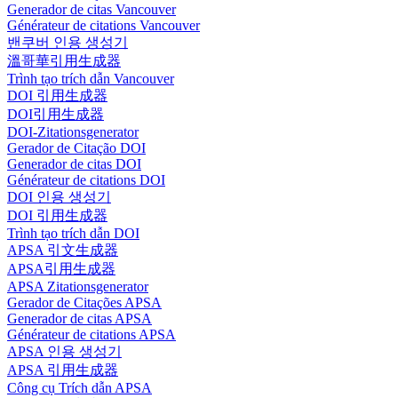
Generador de citas Vancouver
Générateur de citations Vancouver
밴쿠버 인용 생성기
溫哥華引用生成器
Trình tạo trích dẫn Vancouver
DOI 引用生成器
DOI引用生成器
DOI-Zitationsgenerator
Gerador de Citação DOI
Generador de citas DOI
Générateur de citations DOI
DOI 인용 생성기
DOI 引用生成器
Trình tạo trích dẫn DOI
APSA 引文生成器
APSA引用生成器
APSA Zitationsgenerator
Gerador de Citações APSA
Generador de citas APSA
Générateur de citations APSA
APSA 인용 생성기
APSA 引用生成器
Công cụ Trích dẫn APSA