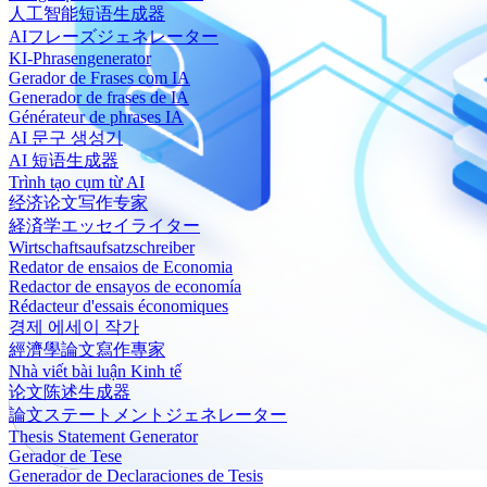
人工智能短语生成器
AIフレーズジェネレーター
KI-Phrasengenerator
Gerador de Frases com IA
Generador de frases de IA
Générateur de phrases IA
AI 문구 생성기
AI 短语生成器
Trình tạo cụm từ AI
经济论文写作专家
経済学エッセイライター
Wirtschaftsaufsatzschreiber
Redator de ensaios de Economia
Redactor de ensayos de economía
Rédacteur d'essais économiques
경제 에세이 작가
經濟學論文寫作專家
Nhà viết bài luận Kinh tế
论文陈述生成器
論文ステートメントジェネレーター
Thesis Statement Generator
Gerador de Tese
Generador de Declaraciones de Tesis