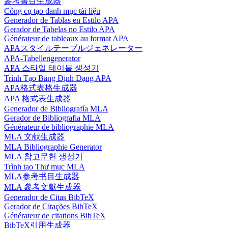
參考書目生成器
Công cụ tạo danh mục tài liệu
Generador de Tablas en Estilo APA
Gerador de Tabelas no Estilo APA
Générateur de tableaux au format APA
APAスタイルテーブルジェネレーター
APA-Tabellengenerator
APA 스타일 테이블 생성기
Trình Tạo Bảng Định Dạng APA
APA格式表格生成器
APA 格式表生成器
Generador de Bibliografía MLA
Gerador de Bibliografia MLA
Générateur de bibliographie MLA
MLA 文献生成器
MLA Bibliographie Generator
MLA 참고문헌 생성기
Trình tạo Thư mục MLA
MLA参考书目生成器
MLA 參考文獻生成器
Generador de Citas BibTeX
Gerador de Citações BibTeX
Générateur de citations BibTeX
BibTeX引用生成器