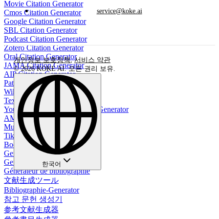
Movie Citation Generator
service@koke.ai
Cmos Citation Generator
Google Citation Generator
SBL Citation Generator
Podcast Citation Generator
Zotero Citation Generator
Oral Citation Generator
개인정보 보호정책
,
서비스 약관
JAMA Citation Generator
© 2026 KOKE AI. 모든 권리 보유.
AIP Citation Generator
Patent Citation Generator
Wikipedia Citation Generator
Textbook Citation Generator
YouTube Video APA Citation Generator
AMS Citation Generator
Music Citation Generator
TikTok Citation Generator
Book Reference Generator
Generador de bibliografía
Gerador de Bibliografia
한국어
Générateur de bibliographie
文献生成ツール
Bibliographie-Generator
참고 문헌 생성기
参考文献生成器