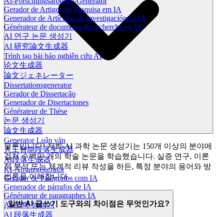
AI-Forschungsarbeiten-Generator
Gerador de Artigos de Pesquisa em IA
Generador de Artículos de Investigación en IA
Générateur de documents de recherche en IA
AI 연구 논문 생성기
AI 研究論文生成器
Trình tạo bài báo nghiên cứu AI
论文生成器
論文ジェネレーター
Dissertationsgenerator
Gerador de Dissertação
Generador de Disertaciones
Générateur de Thèse
논문 생성기
論文生成器
Generator Luận văn
물론입니다! 저희 AI 과학 논문 생성기는 150개 이상의 분야에
人工智能段落生成器
걸쳐 수백만 개의 학술 논문을 학습했습니다. 실증 연구, 이론
AI段落生成器
적 분석 또는 체계적 리뷰 작성을 하든, 특정 분야의 용어와 방
KI-Absatzgenerator
법론을 이해합니다.
Gerador de Parágrafos com IA
Generador de párrafos de IA
Générateur de paragraphes IA
일반 AI 글쓰기 도구와의 차이점은 무엇인가요?
AI 단락 생성기
AI 段落生成器