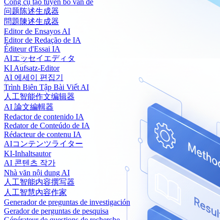
Công cụ tạo tuyên bố vấn đề
问题陈述生成器
問題陳述生成器
Editor de Ensayos AI
Editor de Redação de IA
Éditeur d'Essai IA
AIエッセイエディタ
KI Aufsatz-Editor
AI 에세이 편집기
Trình Biên Tập Bài Viết AI
人工智能作文编辑器
AI 論文編輯器
Redactor de contenido IA
Redator de Conteúdo de IA
Rédacteur de contenu IA
AIコンテンツライター
KI-Inhaltsautor
AI 콘텐츠 작가
Nhà văn nội dung AI
人工智能内容撰写器
人工智慧內容作家
Generador de preguntas de investigación
Gerador de perguntas de pesquisa
Générateur de questions de recherche