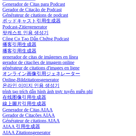
Generador de Citas para Podcast
Gerador de Citação de Podcast
Générateur de citations de podcast
ポッドキャスト引用生成器
Podcast-Zitiergenerator
팟캐스트 인용 생성기
Công Cụ Tạo Dẫn Chứng Podcast
播客引用生成器
播客引用生成器
generador de citas de imágenes en línea
gerador de citações de imagem online
générateur de citations d'images en ligne
オンライン画像引用ジェネレーター
Online-Bildzitationsgenerator
온라인 이미지 인용 생성기
trình tạo trích dẫn hình ảnh trực tuyến miễn phí
在线图像引用生成器
線上圖片引用生成器
Generador de Citas AIAA
Gerador de Citações AIAA
Générateur de citations AIAA
AIAA 引用生成器
AIAA Zitationsgenerator