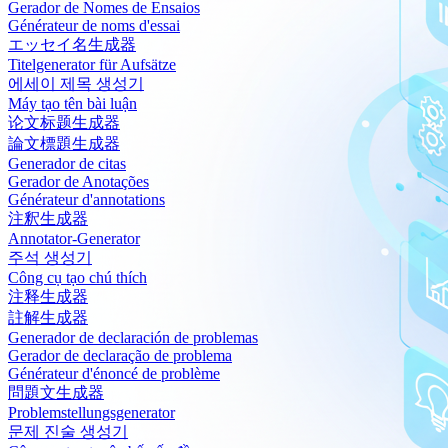
Gerador de Nomes de Ensaios
Générateur de noms d'essai
エッセイ名生成器
Titelgenerator für Aufsätze
에세이 제목 생성기
Máy tạo tên bài luận
论文标题生成器
論文標題生成器
Generador de citas
Gerador de Anotações
Générateur d'annotations
注釈生成器
Annotator-Generator
주석 생성기
Công cụ tạo chú thích
注释生成器
註解生成器
Generador de declaración de problemas
Gerador de declaração de problema
Générateur d'énoncé de problème
問題文生成器
Problemstellungsgenerator
문제 진술 생성기