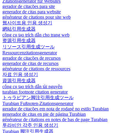
Zitationsgenerator für Websites
gerador de citações para site
generador de citas para website
générateur de citations pour site web
웹사이트용 인용 생성기
網站引用生成器
công cụ tạo trích dẫn cho trang web
资源引用生成器
リソース引用生成ツール
Ressourcenzitationsgenerator
gerador de citações de recursos
generador de citas de recursos
générateur de citations de ressources
자료 인용 생성기
資源引用生成器
công cụ tạo trích dẫn tài nguyên
turabian footnote citation generator
トゥラビアン脚注引用生成ツール
Turabian Fußnoten-Zitationsgenerator
gerador de citações em nota de rodapé no estilo Turabian
generador de citas en pie de página Turabian
générateur de citations en notes de bas de page Turabian
투라비안 각주 인용 생성기
Turabian 脚注引用生成器