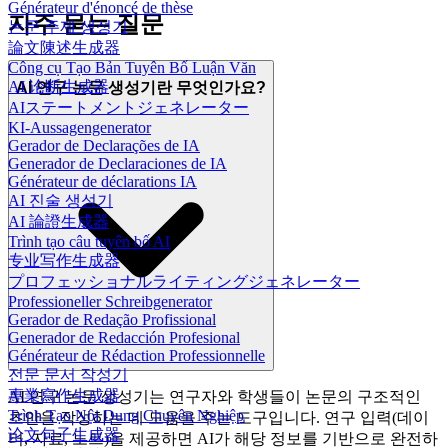
Générateur d'énoncé de thèse
자주 묻는 질문
논문 주제 생성기
論文陳述生成器
Công cụ Tạo Bản Tuyên Bố Luận Văn
AI 论断生成器
AI 연구 논문 생성기란 무엇인가요?
AIステートメントジェネレーター
KI-Aussagengenerator
Gerador de Declarações de IA
Generador de Declaraciones de IA
Générateur de déclarations IA
AI 진술 생성기
AI 論證生成器
Trình tạo câu tuyên bố AI
专业写作生成器
プロフェッショナルライティングジェネレーター
Professioneller Schreibgenerator
Gerador de Redação Profissional
Generador de Redacción Profesional
Générateur de Rédaction Professionnelle
전문 문서 작성기
專業寫作生成器
AI 연구 논문 생성기는 연구자와 학생들이 논문의 구조적인
Trình Tạo Nội Dung Chuyên Nghiệp
초안을 작성하는 데 도움을 주는 도구입니다. 연구 입력(데이
论文句子生成器
터, 자료, 노트)을 제공하면 AI가 해당 정보를 기반으로 완전하