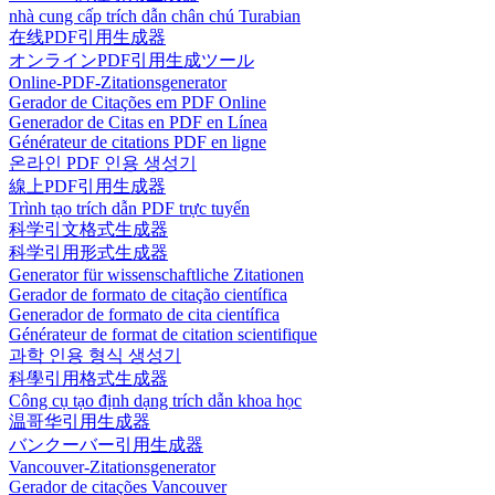
nhà cung cấp trích dẫn chân chú Turabian
在线PDF引用生成器
オンラインPDF引用生成ツール
Online-PDF-Zitationsgenerator
Gerador de Citações em PDF Online
Generador de Citas en PDF en Línea
Générateur de citations PDF en ligne
온라인 PDF 인용 생성기
線上PDF引用生成器
Trình tạo trích dẫn PDF trực tuyến
科学引文格式生成器
科学引用形式生成器
Generator für wissenschaftliche Zitationen
Gerador de formato de citação científica
Generador de formato de cita científica
Générateur de format de citation scientifique
과학 인용 형식 생성기
科學引用格式生成器
Công cụ tạo định dạng trích dẫn khoa học
温哥华引用生成器
バンクーバー引用生成器
Vancouver-Zitationsgenerator
Gerador de citações Vancouver