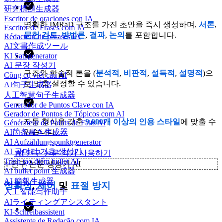
研究標題生成器
Escritor de oraciones con IA
명확한 IMRaD 구조를 가진 초안을 즉시 생성하며,
서론
,
Escritor de Frases com IA
문헌 검토
,
방법론
,
결과
,
논의
를 포함합니다.
Rédacteur de phrases IA
AI文書作成ツール
KI Satzgenerator
AI 문장 작성기
구조와 학술적 톤을 (
분석적
,
비판적
,
설득적
,
설명적
)으
Công cụ viết câu AI
로 맞춤 설정할 수 있습니다.
AI句子生成器
人工智慧句子生成器
Generador de Puntos Clave con IA
Gerador de Pontos de Tópicos com AI
자동 형식을 갖춘
9,000개 이상의 인용 스타일
에 맞출 수
Générateur de Points de Faits AI
AI箇条書き生成器
있습니다.
AI Aufzählungspunktgenerator
AI 글머리 기호 생성기
AI 연구 논문 작가 사용하기
Trình tạo điểm bullet AI
✨
연구 논문 생성기 AI
AI bullet point 生成器
AI 簡報生成器
정확성
,
제어
및
표절 방지
人工智能写作助手
AIライティングアシスタント
KI-Schreibassistent
Assistente de Redação com IA