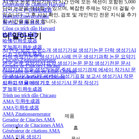
AI 연구 논문 작성기는 이 시간 안에 모든 섹션이 포함된 5,000
Générateur de citations Harvard
단어 논문을 생성할 수 있으며, 복잡한 주제는 약간 더 걸릴 수
ハーバード引用生成器
있습니다. 그 후 사실 확인, 검토 및 개인적인 전문 지식을 추가
Harvard-Zitiergenerator
할 시간을 필요로 합니다.
하버드 인용 생성기
Công cụ trích dẫn Harvard
哈佛引用生成器
더 알아보기
哈佛引用生成器
芝加哥引用生成器
AI 연구 보조 도구
소개 생성기
가설 생성기
논문 단락 생성기
AI
シカゴ引用生成器
단락 생성기
논문 생성기
AI 사례 연구 생성기
과학 논문 요약기
Chicago-Zitationsgenerator
연구 논문 요약기
AI 요약 생성기
논문 문장 생성기
전문 문서
Gerador de Citações Chicago
작성기
AI 진술 생성기
논문 주제 생성기
경제 에세이 작가
AI 문
Generador de Citas en Estilo Chicago
구 생성기
ChatGPT 에세이 작성기
표절 보고서 생성기
AI 작문
Générateur de citations Chicago
시카고 인용 생성기
도우미
AI 글머리 기호 생성기
AI 문장 작성기
芝加哥引用生成器
Trình tạo trích dẫn Chicago
AMA 引用生成器
AMA引用生成器
AMA Zitationsgenerator
제품
Gerador de Citações AMA
Generador de Citaciones AMA
홈
Générateur de citations AMA
AMA 인용 생성기
문서