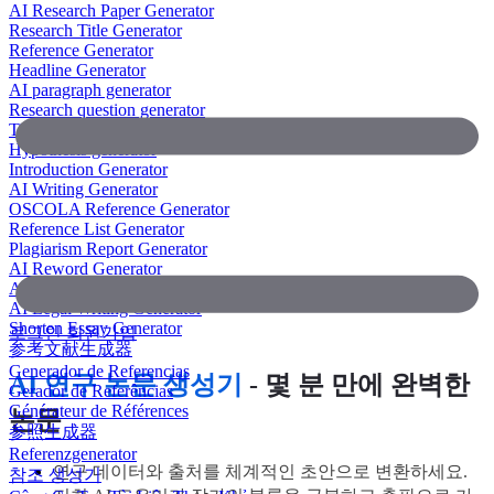
AI Research Paper Generator
Research Title Generator
Reference Generator
Headline Generator
AI paragraph generator
Research question generator
Thesis paragraph generator
Hypothesis generator
Introduction Generator
AI Writing Generator
OSCOLA Reference Generator
Reference List Generator
Plagiarism Report Generator
AI Reword Generator
AI Bullet Point Generator
AI Legal Writing Generator
Shorten Essay Generator
로그인
회원가입
参考文献生成器
Generador de Referencias
AI 연구 논문 생성기
- 몇 분 만에 완벽한
Gerador de Referências
Générateur de Références
논문
参照生成器
Referenzgenerator
연구 데이터와 출처를 체계적인 초안으로 변환하세요.
참조 생성기