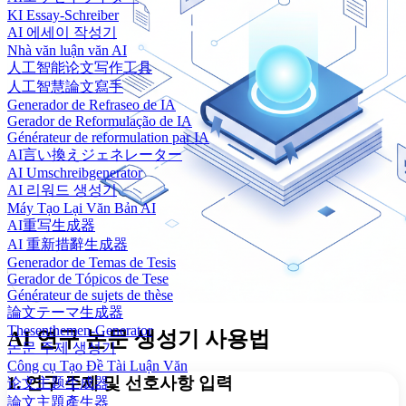
KI Essay-Schreiber
AI 에세이 작성기
Nhà văn luận văn AI
人工智能论文写作工具
人工智慧論文寫手
Generador de Refraseo de IA
Gerador de Reformulação de IA
Générateur de reformulation par IA
AI言い換えジェネレーター
AI Umschreibgenerator
AI 리워드 생성기
Máy Tạo Lại Văn Bản AI
AI重写生成器
AI 重新措辭生成器
Generador de Temas de Tesis
Gerador de Tópicos de Tese
Générateur de sujets de thèse
論文テーマ生成器
Thesenthemen-Generator
AI 연구 논문 생성기 사용법
논문 주제 생성기
Công cụ Tạo Đề Tài Luận Văn
1. 연구 주제 및 선호사항 입력
论文主题生成器
論文主題產生器