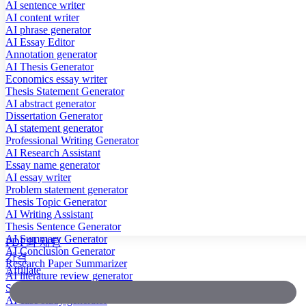
AI sentence writer
AI content writer
AI phrase generator
AI Essay Editor
Annotation generator
AI Thesis Generator
Economics essay writer
Thesis Statement Generator
AI abstract generator
Dissertation Generator
AI statement generator
Professional Writing Generator
AI Research Assistant
Essay name generator
AI essay writer
Problem statement generator
Thesis Topic Generator
AI Writing Assistant
Thesis Sentence Generator
AI Summary Generator
PDF와 채팅
AI Conclusion Generator
가격
Research Paper Summarizer
Affiliate
AI literature review generator
Scientific Paper Summarizer
AI case study generator