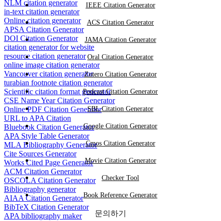
NLM citation generator
IEEE Citation Generator
in-text citation generator
Online citation generator
ACS Citation Generator
APSA Citation Generator
DOI Citation Generator
JAMA Citation Generator
citation generator for website
resource citation generator
Oral Citation Generator
online image citation generator
Vancouver citation generator
Zotero Citation Generator
turabian footnote citation generator
Scientific citation format generator
Podcast Citation Generator
CSE Name Year Citation Generator
Online PDF Citation Generator
SBL Citation Generator
URL to APA Citation
Google Citation Generator
Bluebook Citation Generator
APA Style Table Generator
Cmos Citation Generator
MLA Bibliography Generator
Cite Sources Generator
Movie Citation Generator
Works Cited Page Generator
ACM Citation Generator
Checker Tool
OSCOLA Citation Generator
Bibliography generator
Book Reference Generator
AIAA Citation Generator
BibTeX Citation Generator
문의하기
APA bibliography maker