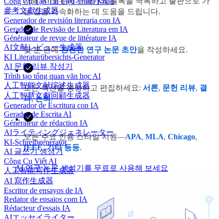
저희 AI 도우미가 작가의 블록을 극복하고 출판으로 가
Công Cụ Tạo Tài Liệu Tham Khảo
參考文獻生成器
는 길을 가속화하는 데 도움을 드립니다.
Generador de revisión literaria con IA
Gerador de Revisão de Literatura em IA
Générateur de revue de littérature IA
AI文献レビュー生成器
몇 분 만에
완전한 연구 논문 초안
을 작성하세요.
KI Literaturübersichts-Generator
AI 문헌 리뷰 작성기
Trình tạo tổng quan văn học AI
人工智能文献综述生成器
모든 섹션을 생성하고 편집하세요:
서론
,
문헌 리뷰
,
결
人工智慧文獻回顧生成器
과
,
논의
.
Generador de Escritura con IA
Gerador de Escrita AI
Générateur de rédaction IA
AIライティングジェネレーター
모든 주요 인용 스타일 지원—
APA
,
MLA
,
Chicago
,
KI-Schreibgenerator
IEEE
,
기타 등등
.
AI 글쓰기 생성기
Công Cụ Viết AI
AI 연구 논문 생성기를 무료로 사용해 보세요
人工智能写作生成器
AI 寫作生成器
Escritor de ensayos de IA
Redator de ensaios com IA
Rédacteur d'essais IA
AIエッセイライター