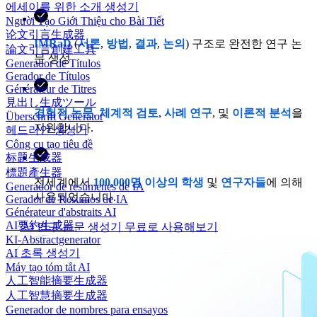
에세이를 위한 소개 생성기
Người Tạo Giới Thiệu cho Bài Tiết
论文引言生成器
IMRaD
(
서론
,
방법
,
결과
,
논의
) 구조로 완전한 연구 논
論文引言創建工具
문 생성
Generador de Títulos
Gerador de Títulos
Générateur de Titres
見出し生成ツール
경험적 논문
,
체계적 검토
,
사례 연구
, 및
이론적 분석
을
Überschrift Generator
지원합니다.
헤드라인 생성기
Công cụ tạo tiêu đề
标题生成器
標題產生器
전세계에서
100,000명 이상의 학생
및
연구자들
에 의해
Generador de resúmenes de IA
사용되었습니다.
Gerador de Resumos de IA
Générateur d'abstraits AI
AI要約生成器
AI 연구 논문 생성기 무료로 사용해보기
KI-Abstractgenerator
AI 초록 생성기
Máy tạo tóm tắt AI
人工智能摘要生成器
人工智慧摘要生成器
Generador de nombres para ensayos