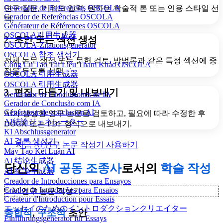
Generador de Referencias OSCOLA
연구 질문, 키워드 입력, 원하는 학술적 톤 또는 인용 스타일 선
Gerador de Referências OSCOLA
택.
Générateur de Références OSCOLA
OSCOLA引用生成器
2. 초안 또는 섹션 생성
OSCOLA-Zitationsgenerator
OSCOLA 참조 생성기
전체 논문 생성 또는 문헌 검토, 방법론과 같은 특정 섹션에 중
Công Cụ Tạo Tài Liệu Tham Khảo OSCOLA
점을 두도록 선택.
OSCOLA 引用生成器
OSCOLA 引用生成器
3. 편집, 다듬기 및 내보내기
Generador de Conclusiones de IA
Gerador de Conclusão com IA
Générateur de conclusion AI
AI가 생성한 연구 논문을 검토하고, 필요에 따라 수정한 후
AI結論ジェネレーター
DOCX 또는 PDF 형식으로 내보내기.
KI Abschlussgenerator
AI 결론 생성기
지금 AI 연구 논문 작성기 사용하기
Máy Tạo Kết Luận AI
AI 结论生成器
당신의
AI 공동 조종사
로서의
학술 작성
AI 結論生成器
Creador de Introducciones para Ensayos
Criador de Introduções para Ensaios
✨
AI 연구 논문 작성기
Créateur d'Introduction pour Essais
エッセイのためのイントロダクションクリエイター
종합적
,
구조적
초안
Einführungsgenerator für Essays