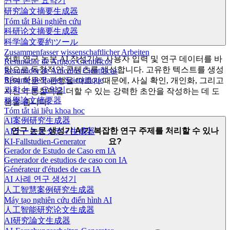
연구 논문 요약기
研究論文摘要生成器
Tóm tắt Bài nghiên cứu
科研论文摘要生成器
科学論文要約ツール
Zusammenfasser wissenschaftlicher Arbeiten
저희 연구 논문 AI 작성기는 사용자 입력 및 연구 데이터를 바
Resumidor de Artigos Científicos
탕으로 독창적인 콘텐츠를 생성합니다. 고유한 텍스트를 생성
Resumidor de Artículos Científicos
Résumé de Papier Scientifique
하며 학문적 관행을 따르기 때문에, 사실 확인, 개인화, 그리고
과학 논문 요약기
자신의 통찰력을 더할 수 있는 강력한 초안을 작성하는 데 도
科學論文摘要器
움을 줍니다.
Tóm tắt tài liệu khoa học
AI案例研究生成器
연구 논문 생성기 AI가 복잡한 연구 주제를 처리할 수 있나
AIケーススタディ生成器
요?
KI-Fallstudien-Generator
Gerador de Estudo de Caso em IA
Generador de estudios de caso con IA
Générateur d'études de cas IA
AI 사례 연구 생성기
人工智慧案例研究生成器
Máy tạo nghiên cứu điển hình AI
人工智能研究论文生成器
AI研究論文生成器