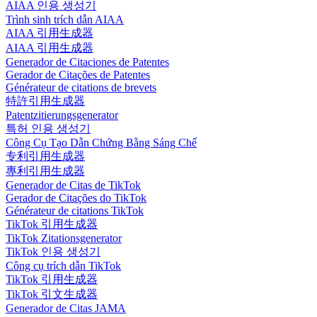
AIAA 인용 생성기
Trình sinh trích dẫn AIAA
AIAA 引用生成器
AIAA 引用生成器
Generador de Citaciones de Patentes
Gerador de Citações de Patentes
Générateur de citations de brevets
特許引用生成器
Patentzitierungsgenerator
특허 인용 생성기
Công Cụ Tạo Dẫn Chứng Bằng Sáng Chế
专利引用生成器
專利引用生成器
Generador de Citas de TikTok
Gerador de Citações do TikTok
Générateur de citations TikTok
TikTok 引用生成器
TikTok Zitationsgenerator
TikTok 인용 생성기
Công cụ trích dẫn TikTok
TikTok 引用生成器
TikTok 引文生成器
Generador de Citas JAMA