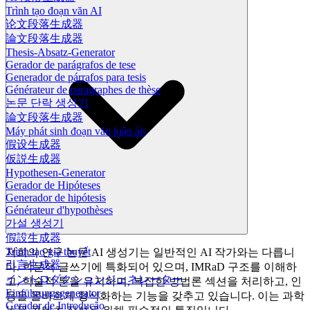
Trình tạo đoạn văn AI
论文段落生成器
論文段落生成器
Thesis-Absatz-Generator
Gerador de parágrafos de tese
Generador de párrafos para tesis
Générateur de paragraphes de thèse
논문 단락 생성기
論文段落生成器
Máy phát sinh đoạn văn luận án
假设生成器
仮説生成器
Hypothesen-Generator
Gerador de Hipóteses
Generador de hipótesis
Générateur d'hypothèses
가설 생성기
假設生成器
Trình tạo giả thuyết
저희의 연구 논문 AI 생성기는 일반적인 AI 작가와는 다릅니
引言生成器
다. 학문적 글쓰기에 특화되어 있으며, IMRaD 구조를 이해하
イントロダクションジェネレーター
고, 학술적 톤을 유지하며, 복잡한 방법론 섹션을 처리하고, 인
Einführungsgenerator
용을 올바르게 형식화하는 기능을 갖추고 있습니다. 이는 과학
Gerador de Introdução