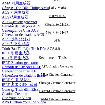
AMA 引用生成器
Công cụ Tạo Dẫn Chứng AMA
내 라이브러리
ACS 引用生成器
PDF와 채팅
ACS引用生成器
ACS-Zitationsgenerator
자동 인용 생성기
Gerador de Citações ACS
Generador de Citas ACS
수동 인용 생성기
Générateur de citations ACS
ACS 인용 생성기
가격
ACS 引文生成器
Trình Tạo Tài Liệu Trích Dẫn ACS
제휴
IEEE 引用生成器
Recommend Tools
IEEE引用生成器
IEEE-Zitationsgenerator
APA Citation Generator
Gerador de Citações IEEE
Generador de citas IEEE
MLA Citation Generator
Générateur de citations IEEE
IEEE 인용 생성기
Chicago Citation Generator
IEEE 參考文獻生成器
Công cụ Trích dẫn IEEE
Harvard Citation Generator
Citation Creation
Cite Youtube Video
AMA Citation Generator
APA Citation YouTube Video