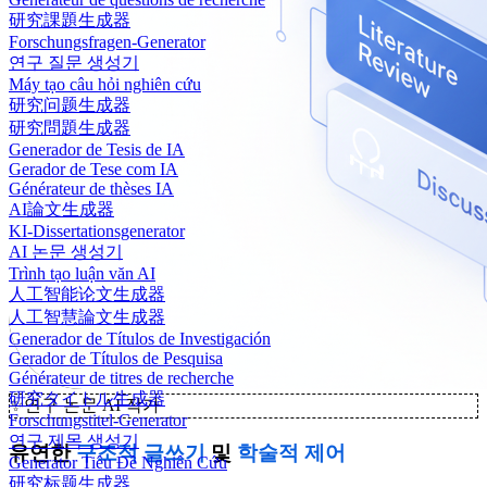
研究課題生成器
Forschungsfragen-Generator
연구 질문 생성기
Máy tạo câu hỏi nghiên cứu
研究问题生成器
研究問題生成器
Generador de Tesis de IA
Gerador de Tese com IA
Générateur de thèses IA
AI論文生成器
KI-Dissertationsgenerator
AI 논문 생성기
Trình tạo luận văn AI
人工智能论文生成器
人工智慧論文生成器
Generador de Títulos de Investigación
Gerador de Títulos de Pesquisa
Générateur de titres de recherche
研究タイトル生成器
✨
연구 논문 AI 작가
Forschungstitel-Generator
연구 제목 생성기
유연한
구조적 글쓰기
및
학술적 제어
Generator Tiêu Đề Nghiên Cứu
研究标题生成器