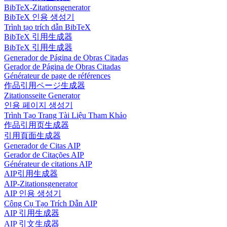
BibTeX-Zitationsgenerator
BibTeX 인용 생성기
Trình tạo trích dẫn BibTeX
BibTeX 引用生成器
BibTeX 引用生成器
Generador de Página de Obras Citadas
Gerador de Página de Obras Citadas
Générateur de page de références
作品引用ページ生成器
Zitationsseite Generator
인용 페이지 생성기
Trình Tạo Trang Tài Liệu Tham Khảo
作品引用页生成器
引用頁面生成器
Generador de Citas AIP
Gerador de Citações AIP
Générateur de citations AIP
AIP引用生成器
AIP-Zitationsgenerator
AIP 인용 생성기
Công Cụ Tạo Trích Dẫn AIP
AIP 引用生成器
AIP 引文生成器