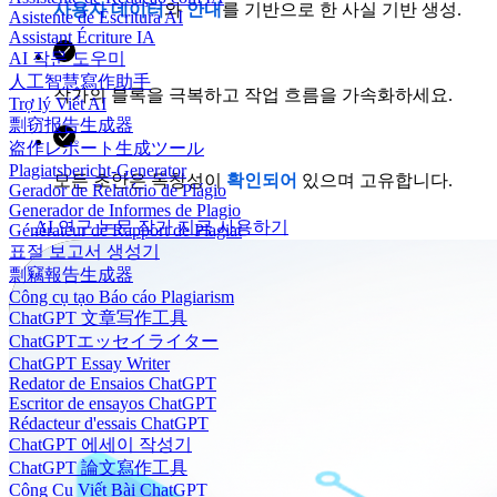
사용자 데이터
와
안내
를 기반으로 한 사실 기반 생성.
Asistente de Escritura AI
Assistant Écriture IA
AI 작문 도우미
人工智慧寫作助手
작가의 블록을 극복하고 작업 흐름을 가속화하세요.
Trợ lý Viết AI
剽窃报告生成器
盗作レポート生成ツール
Plagiatsbericht-Generator
모든 초안은 독창성이
확인되어
있으며 고유합니다.
Gerador de Relatório de Plágio
Generador de Informes de Plagio
AI 연구 논문 작가 지금 사용하기
Générateur de Rapport de Plagiat
표절 보고서 생성기
剽竊報告生成器
Công cụ tạo Báo cáo Plagiarism
ChatGPT 文章写作工具
ChatGPTエッセイライター
ChatGPT Essay Writer
Redator de Ensaios ChatGPT
Escritor de ensayos ChatGPT
Rédacteur d'essais ChatGPT
ChatGPT 에세이 작성기
ChatGPT 論文寫作工具
Công Cụ Viết Bài ChatGPT