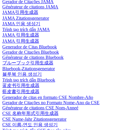
Gerador de Citações JAMA
Générateur de citations JAMA
JAMA引用生成器
JAMA Zitationsgenerator
JAMA 인용 생성기
Trình tạo trích dẫn JAMA
JAMA 引用生成器
JAMA 引用生成器
Generador de Citas Bluebook
Gerador de Citações Bluebook
Générateur de citations Bluebook
ブルーブック引用生成器
Bluebook-Zitationsgenerator
블루북 인용 생성기
Trình tạo trích dẫn Bluebook
蓝皮书引用生成器
藍皮書引用生成器
Generador de citas en formato CSE Nombre-Año
Gerador de Citações no Formato Nome-Ano da CSE
Générateur de citations CSE Nom-Anneé
CSE 名称年形式引用生成器
CSE Name-Jahr Zitationsgenerator
CSE 이름-연도 인용 생성기