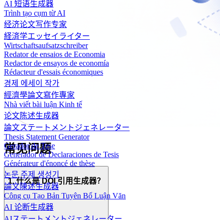
AI 短语生成器
Trình tạo cụm từ AI
经济论文写作专家
経済学エッセイライター
Wirtschaftsaufsatzschreiber
Redator de ensaios de Economia
Redactor de ensayos de economía
Rédacteur d'essais économiques
경제 에세이 작가
經濟學論文寫作專家
Nhà viết bài luận Kinh tế
论文陈述生成器
論文ステートメントジェネレーター
Thesis Statement Generator
Gerador de Tese
常见问题
Generador de Declaraciones de Tesis
Générateur d'énoncé de thèse
논문 주제 생성기
1. 什么是 DOI 引用生成器？
論文陳述生成器
Công cụ Tạo Bản Tuyên Bố Luận Văn
AI 论断生成器
AIステートメントジェネレーター