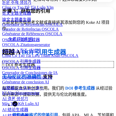
논문 주제 생성기
Công cụ Tạo Đề Tài Luận Văn
步骤 3：获取您的引用
论文主题生成器
論文主題產生器
立即复制完整参考文献或直接将其添加到您的 Koke AI 项目
Generador de Referencias OSCOLA
中。
Gerador de Referências OSCOLA
Générateur de Références OSCOLA
免费开始引用
OSCOLA引用生成器
OSCOLA-Zitationsgenerator
OSCOLA 참조 생성기
超越 A
DOI 引用生成器
Công Cụ Tạo Tài Liệu Tham Khảo OSCOLA
OSCOLA 引用生成器
✨
DOI 参考生成器
OSCOLA 引用生成器
Generador de Conclusiones de IA
无与伦比的准确性
支持
Gerador de Conclusão com IA
Générateur de conclusion AI
AI結論ジェネレーター
每次都能自信地创建引用。我们的
DOI 参考生成器
从经过验
KI Abschlussgenerator
证的来源中提取数据，提供无与伦比的精准度。
AI 결론 생성기
Máy Tạo Kết Luận AI
AI 结论生成器
获取各种格式的完美引用
，包括 APA、MLA、芝加哥和
AI 結論生成器