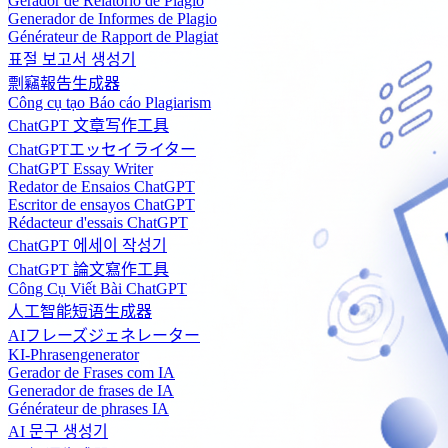
Gerador de Relatório de Plágio
Generador de Informes de Plagio
Générateur de Rapport de Plagiat
표절 보고서 생성기
剽竊報告生成器
Công cụ tạo Báo cáo Plagiarism
ChatGPT 文章写作工具
ChatGPTエッセイライター
ChatGPT Essay Writer
Redator de Ensaios ChatGPT
Escritor de ensayos ChatGPT
Rédacteur d'essais ChatGPT
ChatGPT 에세이 작성기
ChatGPT 論文寫作工具
Công Cụ Viết Bài ChatGPT
人工智能短语生成器
AIフレーズジェネレーター
KI-Phrasengenerator
Gerador de Frases com IA
Generador de frases de IA
Générateur de phrases IA
AI 문구 생성기