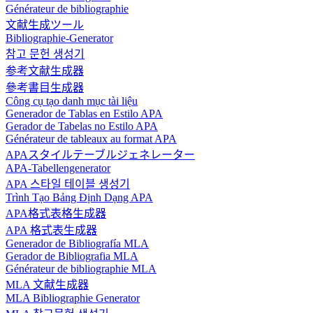
Générateur de bibliographie
文献生成ツール
Bibliographie-Generator
참고 문헌 생성기
参考文献生成器
參考書目生成器
Công cụ tạo danh mục tài liệu
Generador de Tablas en Estilo APA
Gerador de Tabelas no Estilo APA
Générateur de tableaux au format APA
APAスタイルテーブルジェネレーター
APA-Tabellengenerator
APA 스타일 테이블 생성기
Trình Tạo Bảng Định Dạng APA
APA格式表格生成器
APA 格式表生成器
Generador de Bibliografía MLA
Gerador de Bibliografia MLA
Générateur de bibliographie MLA
MLA 文献生成器
MLA Bibliographie Generator