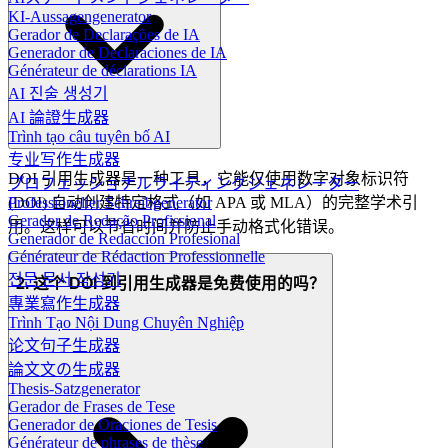
KI-Aussagengenerator
Gerador de Declarações de IA
Generador de Declaraciones de IA
Générateur de déclarations IA
AI 진술 생성기
AI 論證生成器
Trình tạo câu tuyên bố AI
专业写作生成器
DOI 引用生成器是一种工具，它能仅使用数字对象标识符
プロフェッショナルライティングジェネレーター
(DOI) 自动创建特定格式（如 APA 或 MLA）的完整学术引
Professioneller Schreibgenerator
Gerador de Redação Profissional
用。这样可以节省时间并防止手动格式化错误。
Generador de Redacción Profesional
Générateur de Rédaction Professionnelle
전문 문서 작성기
2. 这个 DOI 到引用生成器是免费使用的吗？
專業寫作生成器
Trình Tạo Nội Dung Chuyên Nghiệp
论文句子生成器
論文文の生成器
Thesis-Satzgenerator
Gerador de Frases de Tese
Generador de Oraciones de Tesis
Générateur de phrases de thèse