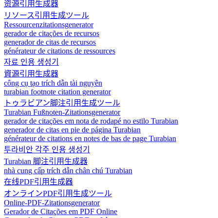
资源引用生成器
リソース引用生成ツール
Ressourcenzitationsgenerator
gerador de citações de recursos
generador de citas de recursos
générateur de citations de ressources
자료 인용 생성기
資源引用生成器
công cụ tạo trích dẫn tài nguyên
turabian footnote citation generator
トゥラビアン脚注引用生成ツール
Turabian Fußnoten-Zitationsgenerator
gerador de citações em nota de rodapé no estilo Turabian
generador de citas en pie de página Turabian
générateur de citations en notes de bas de page Turabian
투라비안 각주 인용 생성기
Turabian 脚注引用生成器
nhà cung cấp trích dẫn chân chú Turabian
在线PDF引用生成器
オンラインPDF引用生成ツール
Online-PDF-Zitationsgenerator
Gerador de Citações em PDF Online