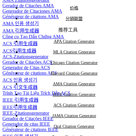
AMA Zitationsgenerator
Gerador de Citações AMA
价格
Generador de Citaciones AMA
Générateur de citations AMA
分销联盟
AMA 인용 생성기
推荐工具
AMA 引用生成器
Công cụ Tạo Dẫn Chứng AMA
APA Citation Generator
ACS 引用生成器
ACS引用生成器
MLA Citation Generator
ACS-Zitationsgenerator
Gerador de Citações ACS
Chicago Citation Generator
Generador de Citas ACS
Générateur de citations ACS
Harvard Citation Generator
ACS 인용 생성기
AMA Citation Generator
ACS 引文生成器
Trình Tạo Tài Liệu Trích Dẫn ACS
IEEE Citation Generator
IEEE 引用生成器
ACS Citation Generator
IEEE引用生成器
IEEE-Zitationsgenerator
JAMA Citation Generator
Gerador de Citações IEEE
Generador de citas IEEE
Oral Citation Generator
Générateur de citations IEEE