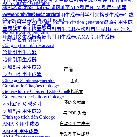
SBL 引用生成器
AMS 引文生成器
引用生成器
引用 YouTube 视
ACS Citation Generator
频
APA 引用YouTube视频
网址至APA引用
NLM 引用生成器
Generador de Citas Harvard
Gerador de Citações Harvard
APSA 引文生成器
温哥华引用生成器
科学引文格式生成器
在线
Générateur de citations Harvard
PDF引用生成器
turabian footnote citation generator
资源引用生成
ハーバード引用生成器
器
网站引用生成器
文中引用生成器
在线引用生成器
CSE 姓名-
Harvard-Zitiergenerator
年份引文生成器
蓝皮书引用生成器
JAMA 引用生成器
하버드 인용 생성기
Công cụ trích dẫn Harvard
哈佛引用生成器
哈佛引用生成器
芝加哥引用生成器
产品
シカゴ引用生成器
Chicago-Zitationsgenerator
主页
Gerador de Citações Chicago
Generador de Citas en Estilo Chicago
我的论文
Générateur de citations Chicago
我的文献库
시카고 인용 생성기
芝加哥引用生成器
与 PDF 对话
Trình tạo trích dẫn Chicago
AMA 引用生成器
自动引用生成器
AMA引用生成器
手动引用生成器