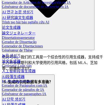
Generador de Artículos de Investigación en IA
Générateur de documents de recherche en IA
AI 연구 논문 생성기
AI 研究論文生成器
Trình tạo bài báo nghiên cứu AI
论文生成器
論文ジェネレーター
Dissertationsgenerator
Gerador de Dissertação
Generador de Disertaciones
Générateur de Thèse
논문 생성기
绝对可以。我们的工具是一个综合性的引用生成器，支持成千
論文生成器
上万种全球期刊和大学使用的引用风格，包括 MLA、芝加
Generator Luận văn
哥、哈佛和 IEEE。
人工智能段落生成器
AI段落生成器
KI-Absatzgenerator
5. 生成的引用数据有多准确？
Gerador de Parágrafos com IA
Generador de párrafos de IA
Générateur de paragraphes IA
AI 단락 생성기
AI 段落生成器