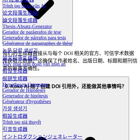
Trình tạo đoạn văn AI
论文段落生成器
論文段落生成器
Thesis-Absatz-Generator
Gerador de parágrafos de tese
Generador de párrafos para tesis
Générateur de paragraphes de thèse
논문 단락 생성기
我们的生成器直接从与每个 DOI 相关的官方、可信学术数据
論文段落生成器
库获取元数据。这确保了作者姓名、出版日期、标题和期刊信
Máy phát sinh đoạn văn luận án
息的最高准确性。
假设生成器
仮説生成器
Hypothesen-Generator
6. Koke AI 除了创建 DOI 引用外，还能做其他事情吗？
Gerador de Hipóteses
Generador de hipótesis
Générateur d'hypothèses
가설 생성기
假設生成器
Trình tạo giả thuyết
引言生成器
イントロダクションジェネレーター