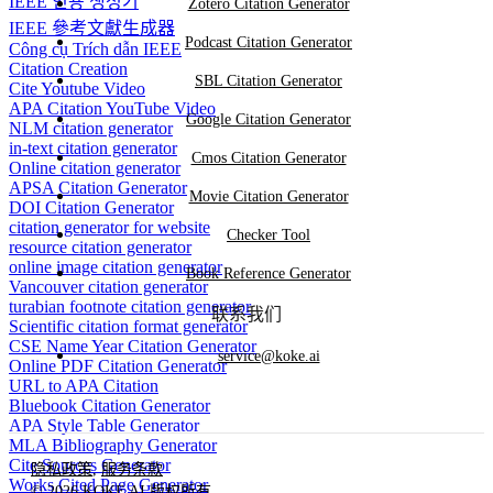
IEEE 인용 생성기
Zotero Citation Generator
IEEE 參考文獻生成器
Podcast Citation Generator
Công cụ Trích dẫn IEEE
Citation Creation
SBL Citation Generator
Cite Youtube Video
APA Citation YouTube Video
Google Citation Generator
NLM citation generator
in-text citation generator
Cmos Citation Generator
Online citation generator
APSA Citation Generator
Movie Citation Generator
DOI Citation Generator
citation generator for website
Checker Tool
resource citation generator
online image citation generator
Book Reference Generator
Vancouver citation generator
turabian footnote citation generator
联系我们
Scientific citation format generator
CSE Name Year Citation Generator
service@koke.ai
Online PDF Citation Generator
URL to APA Citation
Bluebook Citation Generator
APA Style Table Generator
MLA Bibliography Generator
Cite Sources Generator
隐私政策
,
服务条款
Works Cited Page Generator
© 2026 KOKE AI 版权所有