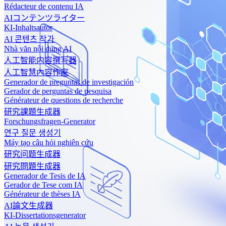
Rédacteur de contenu IA
AIコンテンツライター
KI-Inhaltsautor
AI 콘텐츠 작가
Nhà văn nội dung AI
人工智能内容撰写器
人工智慧內容作家
Generador de preguntas de investigación
Gerador de perguntas de pesquisa
Générateur de questions de recherche
研究課題生成器
Forschungsfragen-Generator
연구 질문 생성기
Máy tạo câu hỏi nghiên cứu
研究问题生成器
研究問題生成器
Generador de Tesis de IA
Gerador de Tese com IA
Générateur de thèses IA
AI論文生成器
KI-Dissertationsgenerator