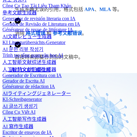
Công Cụ Tạo Tài Liệu Tham Khảo
生成准确无误的引用，格式包括
APA
、
MLA
等。
參考文獻生成器
Generador de revisión literaria con IA
Gerador de Revisão de Literatura em IA
Générateur de revue de littérature IA
消除
格式错误
和
参考文献错误
。
AI文献レビュー生成器
KI Literaturübersichts-Generator
AI 문헌 리뷰 작성기
Trình tạo tổng quan văn học AI
直接将来源整合到您的文稿中。
人工智能文献综述生成器
人工智慧文獻回顧生成器
通过 DOI 生成引用
Generador de Escritura con IA
Gerador de Escrita AI
Générateur de rédaction IA
AIライティングジェネレーター
KI-Schreibgenerator
AI 글쓰기 생성기
Công Cụ Viết AI
人工智能写作生成器
AI 寫作生成器
Escritor de ensayos de IA