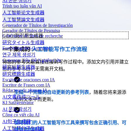
AI 논문 생성기
Trình tạo luận văn AI
人工智能论文生成器
人工智慧論文生成器
Generador de Títulos de Investigación
Gerador de Títulos de Pesquisa
✨
DOI到引用生成器
Générateur de titres de recherche
研究タイトル生成器
Forschungstitel-Generator
一个集成的
人工智能写作工作流程
연구 제목 생성기
Generator Tiêu Đề Nghiên Cứu
将您的参考文献直接连接到写作过程中。添加文内引用并建立
研究标题生成器
您的参考书目，无需离开文档。
研究標題生成器
Escritor de oraciones con IA
Escritor de Frases com IA
Rédacteur de phrases IA
生成一个完整的自动更新的参考列表
，随着您将来源添
AI文書作成ツール
加到文本中而更新。
KI Satzgenerator
AI 문장 작성기
Công cụ viết câu AI
AI句子生成器
使用我们的人工智能写作工具来撰写包含正确引用、可
人工智慧句子生成器
信信息的段落
。