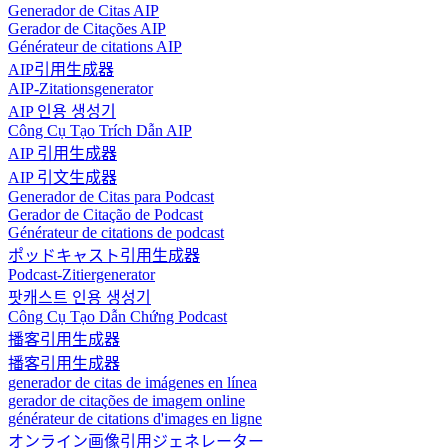
Generador de Citas AIP
Gerador de Citações AIP
Générateur de citations AIP
AIP引用生成器
AIP-Zitationsgenerator
AIP 인용 생성기
Công Cụ Tạo Trích Dẫn AIP
AIP 引用生成器
AIP 引文生成器
Generador de Citas para Podcast
Gerador de Citação de Podcast
Générateur de citations de podcast
ポッドキャスト引用生成器
Podcast-Zitiergenerator
팟캐스트 인용 생성기
Công Cụ Tạo Dẫn Chứng Podcast
播客引用生成器
播客引用生成器
generador de citas de imágenes en línea
gerador de citações de imagem online
générateur de citations d'images en ligne
オンライン画像引用ジェネレーター