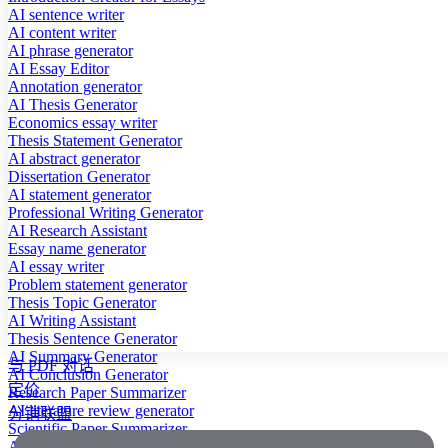
AI sentence writer
AI content writer
AI phrase generator
AI Essay Editor
Annotation generator
AI Thesis Generator
Economics essay writer
Thesis Statement Generator
AI abstract generator
Dissertation Generator
AI statement generator
Professional Writing Generator
AI Research Assistant
Essay name generator
AI essay writer
Problem statement generator
Thesis Topic Generator
AI Writing Assistant
Thesis Sentence Generator
AI Summary Generator
与 PDF 对话
AI Conclusion Generator
定价
Research Paper Summarizer
AI literature review generator
分销联盟
Scientific Paper Summarizer
AI case study generator