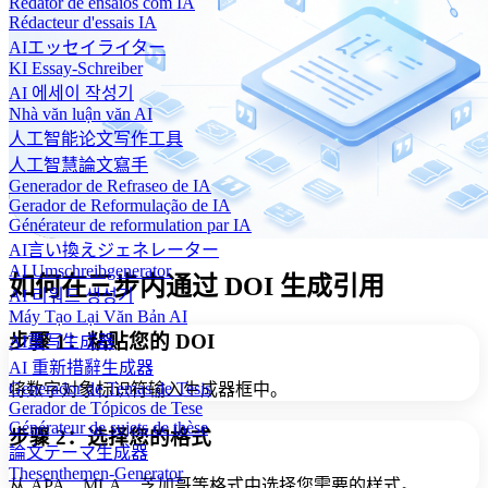
Redator de ensaios com IA
Rédacteur d'essais IA
AIエッセイライター
KI Essay-Schreiber
AI 에세이 작성기
Nhà văn luận văn AI
人工智能论文写作工具
人工智慧論文寫手
Generador de Refraseo de IA
Gerador de Reformulação de IA
Générateur de reformulation par IA
AI言い換えジェネレーター
AI Umschreibgenerator
如何在三步内通过 DOI 生成引用
AI 리워드 생성기
Máy Tạo Lại Văn Bản AI
步骤 1：粘贴您的 DOI
AI重写生成器
AI 重新措辭生成器
Generador de Temas de Tesis
将数字对象标识符输入生成器框中。
Gerador de Tópicos de Tese
Générateur de sujets de thèse
步骤 2：选择您的格式
論文テーマ生成器
Thesenthemen-Generator
从 APA、MLA、芝加哥等格式中选择您需要的样式。