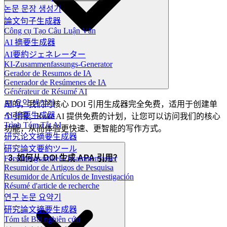
논문 문장 생성기
論文句子生成器
Công cụ Tạo Câu Luận Văn
AI 摘要生成器
AI要約ジェネレーター
KI-Zusammenfassungs-Generator
Gerador de Resumos de IA
Generador de Resúmenes de IA
Générateur de Résumé AI
AI 요약 생성기
是的，我们的核心 DOI 引用生成器完全免费，适用于创建单
AI 摘要生成器
个引用。Koke AI 提供免费的计划，让您可以访问我们的核心
Trình Tóm Tắt AI
功能，从而体验更快速、更智能的写作方式。
研究论文摘要生成器
研究論文要約ツール
3. 如何从 DOI 生成 APA 引用？
Forschungsartikel-Zusammenfasser
Resumidor de Artigos de Pesquisa
Resumidor de Artículos de Investigación
Résumé d'article de recherche
연구 논문 요약기
研究論文摘要生成器
Tóm tắt Bài nghiên cứu