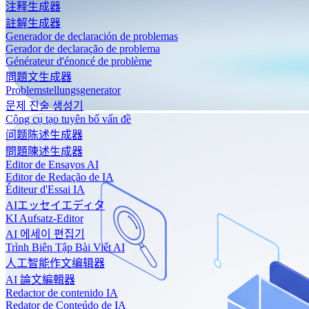
注释生成器
註解生成器
Generador de declaración de problemas
Gerador de declaração de problema
Générateur d'énoncé de problème
問題文生成器
Problemstellungsgenerator
문제 진술 생성기
Công cụ tạo tuyên bố vấn đề
问题陈述生成器
問題陳述生成器
Editor de Ensayos AI
Editor de Redação de IA
Éditeur d'Essai IA
AIエッセイエディタ
KI Aufsatz-Editor
AI 에세이 편집기
Trình Biên Tập Bài Viết AI
人工智能作文编辑器
AI 論文編輯器
Redactor de contenido IA
Redator de Conteúdo de IA