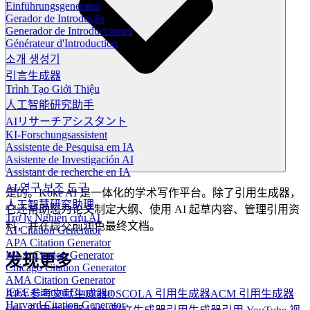
Einführungsgenerator
Gerador de Introdução
Generador de Introducciones
Générateur d'Introduction
소개 생성기
引言生成器
Trình Tạo Giới Thiệu
人工智能研究助手
AIリサーチアシスタント
KI-Forschungsassistent
Assistente de Pesquisa em IA
Asistente de Investigación AI
Assistant de recherche en IA
AI 연구 보조 도구
是的。Koke AI 是一体化的学术写作平台。除了引用生成器，
人工智慧研究助理
它还帮助您为论文制定大纲、使用 AI 起草内容、管理引用资
Trợ lý Nghiên cứu AI
料，并在提交前润色最终文档。
AI Citation Generator
APA Citation Generator
MLA Citation Generator
发现更多
Chicago Citation Generator
AMA Citation Generator
IEEE Citation Generator
APA 参考文献生成器
OSCOLA 引用生成器
ACM 引用生成器
Harvard Citation Generator