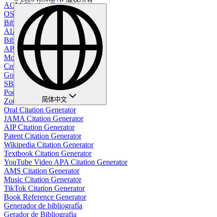
ACM Citation Generator
OSCOLA Citation Generator
Bibliography generator
AIAA Citation Generator
BibTeX Citation Generator
APA bibliography maker
Movie Citation Generator
Cmos Citation Generator
Google Citation Generator
SBL Citation Generator
Podcast Citation Generator
简体中文
Zotero Citation Generator
Oral Citation Generator
JAMA Citation Generator
AIP Citation Generator
Patent Citation Generator
Wikipedia Citation Generator
Textbook Citation Generator
YouTube Video APA Citation Generator
AMS Citation Generator
Music Citation Generator
TikTok Citation Generator
Book Reference Generator
Generador de bibliografía
Gerador de Bibliografia