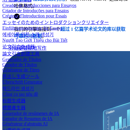
Creador de Introducciones para Ensayos
哈佛格式。
Criador de Introduções para Ensaios
Créateur d'Introduction pour Essais
エッセイのためのイントロダクションクリエイター
Einführungsgenerator für Essays
我们的引擎连接到一个
超过 1 亿篇学术论文的库以获取
에세이를 위한 소개 생성기
可靠的元数据
。
Người Tạo Giới Thiệu cho Bài Tiết
论文引言生成器
开始更智能地写作
論文引言創建工具
Generador de Títulos
Gerador de Títulos
Générateur de Titres
見出し生成ツール
Überschrift Generator
헤드라인 생성기
Công cụ tạo tiêu đề
标题生成器
標題產生器
Generador de resúmenes de IA
Gerador de Resumos de IA
Générateur d'abstraits AI