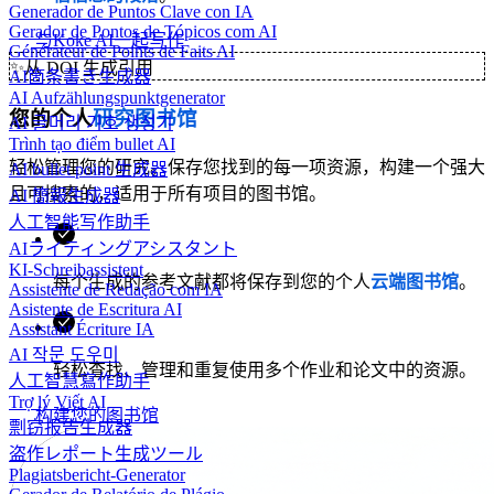
Generador de Puntos Clave con IA
Gerador de Pontos de Tópicos com AI
与Koke AI一起写作
Générateur de Points de Faits AI
✨
从 DOI 生成引用
AI箇条書き生成器
AI Aufzählungspunktgenerator
您的个人
研究图书馆
AI 글머리 기호 생성기
Trình tạo điểm bullet AI
轻松管理您的研究。保存您找到的每一项资源，构建一个强大
AI bullet point 生成器
且可搜索的，适用于所有项目的图书馆。
AI 簡報生成器
人工智能写作助手
AIライティングアシスタント
KI-Schreibassistent
每个生成的参考文献都将保存到您的个人
云端图书馆
。
Assistente de Redação com IA
Asistente de Escritura AI
Assistant Écriture IA
AI 작문 도우미
轻松查找、管理和重复使用多个作业和论文中的资源。
人工智慧寫作助手
Trợ lý Viết AI
构建您的图书馆
剽窃报告生成器
盗作レポート生成ツール
Plagiatsbericht-Generator