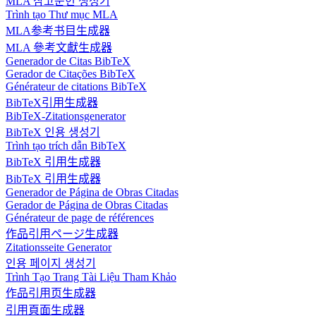
MLA 참고문헌 생성기
Trình tạo Thư mục MLA
MLA参考书目生成器
MLA 參考文獻生成器
Generador de Citas BibTeX
Gerador de Citações BibTeX
Générateur de citations BibTeX
BibTeX引用生成器
BibTeX-Zitationsgenerator
BibTeX 인용 생성기
Trình tạo trích dẫn BibTeX
BibTeX 引用生成器
BibTeX 引用生成器
Generador de Página de Obras Citadas
Gerador de Página de Obras Citadas
Générateur de page de références
作品引用ページ生成器
Zitationsseite Generator
인용 페이지 생성기
Trình Tạo Trang Tài Liệu Tham Khảo
作品引用页生成器
引用頁面生成器