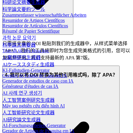
科研论文摘要生成器
科学論文要約ツール
Zusammenfasser wissenschaftlicher Arbeiten
Resumidor de Artigos Científicos
Resumidor de Artículos Científicos
Résumé de Papier Scientifique
과학 논문 요약기
只需将文章的 DOI 粘贴到我们的生成器中，从样式菜单选择
科學論文摘要器
Tóm tắt tài liệu khoa học
"APA"，我们的工具将即时为您生成完美格式的引用，您可以
AI案例研究生成器
复制并使用。我们支持最新的 APA 第7版。
AIケーススタディ生成器
KI-Fallstudien-Generator
4. 我可以将 DOI 转换为其他引用格式吗，除了 APA？
Gerador de Estudo de Caso em IA
Generador de estudios de caso con IA
Générateur d'études de cas IA
AI 사례 연구 생성기
人工智慧案例研究生成器
Máy tạo nghiên cứu điển hình AI
人工智能研究论文生成器
AI研究論文生成器
AI-Forschungsarbeiten-Generator
Gerador de Artigos de Pesquisa em IA