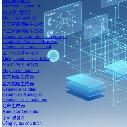
AI要約生成器
KI-Abstractgenerator
AI 초록 생성기
Máy tạo tóm tắt AI
人工智能摘要生成器
人工智慧摘要生成器
Generador de nombres para ensayos
Gerador de Nomes de Ensaios
Générateur de noms d'essai
エッセイ名生成器
Titelgenerator für Aufsätze
에세이 제목 생성기
Máy tạo tên bài luận
论文标题生成器
論文標題生成器
Generador de citas
Gerador de Anotações
Générateur d'annotations
注釈生成器
Annotator-Generator
주석 생성기
Công cụ tạo chú thích