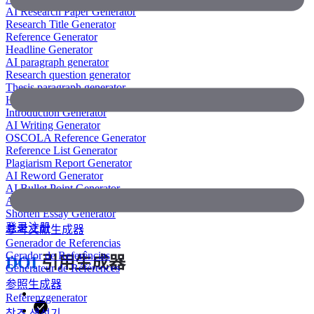
AI Research Paper Generator
Research Title Generator
Reference Generator
Headline Generator
AI paragraph generator
Research question generator
Thesis paragraph generator
Hypothesis generator
Introduction Generator
AI Writing Generator
OSCOLA Reference Generator
Reference List Generator
Plagiarism Report Generator
AI Reword Generator
AI Bullet Point Generator
AI Legal Writing Generator
Shorten Essay Generator
登录
注册
参考文献生成器
Generador de Referencias
Gerador de Referências
DOI
引用生成器
Générateur de Références
参照生成器
Referenzgenerator
참조 생성기