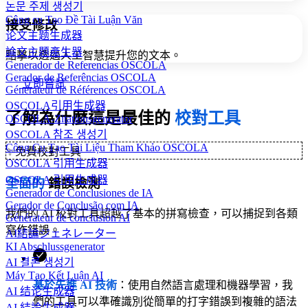
논문 주제 생성기
Công cụ Tạo Đề Tài Luận Văn
接受修改
论文主题生成器
論文主題產生器
點擊以透過人工智慧提升您的文本。
Generador de Referencias OSCOLA
Gerador de Referências OSCOLA
立即嘗試
Générateur de Références OSCOLA
OSCOLA引用生成器
了解為什麼這是最佳的
校對工具
OSCOLA-Zitationsgenerator
OSCOLA 참조 생성기
Công Cụ Tạo Tài Liệu Tham Khảo OSCOLA
✨
免費校對工具
OSCOLA 引用生成器
OSCOLA 引用生成器
全面的
錯誤檢測
Generador de Conclusiones de IA
Gerador de Conclusão com IA
我們的 AI 校對工具超越了基本的拼寫檢查，可以捕捉到各類
Générateur de conclusion AI
寫作錯誤。
AI結論ジェネレーター
KI Abschlussgenerator
AI 결론 생성기
Máy Tạo Kết Luận AI
基於先進 AI 技術
：使用自然語言處理和機器學習，我
AI 结论生成器
們的工具可以準確識別從簡單的打字錯誤到複雜的語法
AI 結論生成器