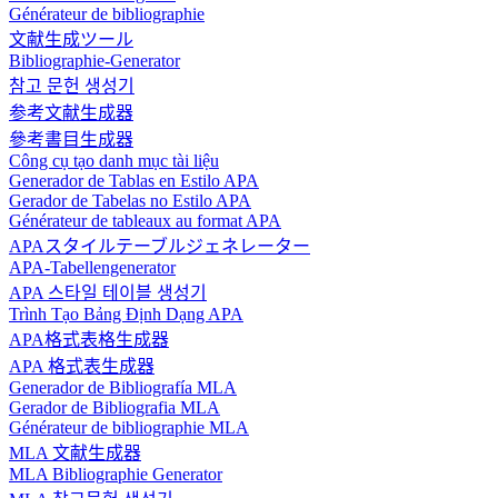
Générateur de bibliographie
文献生成ツール
Bibliographie-Generator
참고 문헌 생성기
参考文献生成器
參考書目生成器
Công cụ tạo danh mục tài liệu
Generador de Tablas en Estilo APA
Gerador de Tabelas no Estilo APA
Générateur de tableaux au format APA
APAスタイルテーブルジェネレーター
APA-Tabellengenerator
APA 스타일 테이블 생성기
Trình Tạo Bảng Định Dạng APA
APA格式表格生成器
APA 格式表生成器
Generador de Bibliografía MLA
Gerador de Bibliografia MLA
Générateur de bibliographie MLA
MLA 文献生成器
MLA Bibliographie Generator