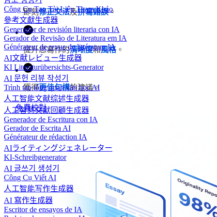
Công Cụ Tạo Tài Liệu Tham Khảo
即刻
修正文法
及
拼寫錯誤
。
參考文獻生成器
Generador de revisión literaria con IA
Gerador de Revisão de Literatura em IA
Générateur de revue de littérature IA
提升您寫作的
清晰度
和
風格
。
AI文献レビュー生成器
KI Literaturübersichts-Generator
AI 문헌 리뷰 작성기
Trình tạo tổng quan văn học AI
獲得
更佳句構
的建議。
人工智能文献综述生成器
免費校對
人工智慧文獻回顧生成器
Generador de Escritura con IA
Gerador de Escrita AI
Générateur de rédaction IA
AIライティングジェネレーター
KI-Schreibgenerator
AI 글쓰기 생성기
Công Cụ Viết AI
人工智能写作生成器
AI 寫作生成器
Escritor de ensayos de IA