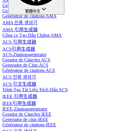
AMA Zitationsgenerator
Gerador de Citações AMA
Generador de Citaciones AMA
繁體中文
Générateur de citations AMA
AMA 인용 생성기
AMA 引用生成器
Công cụ Tạo Dẫn Chứng AMA
ACS 引用生成器
ACS引用生成器
ACS-Zitationsgenerator
Gerador de Citações ACS
Generador de Citas ACS
Générateur de citations ACS
ACS 인용 생성기
ACS 引文生成器
Trình Tạo Tài Liệu Trích Dẫn ACS
IEEE 引用生成器
IEEE引用生成器
IEEE-Zitationsgenerator
Gerador de Citações IEEE
Generador de citas IEEE
Générateur de citations IEEE