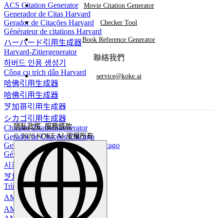
ACS Citation Generator
Movie Citation Generator
Generador de Citas Harvard
Gerador de Citações Harvard
Checker Tool
Générateur de citations Harvard
Book Reference Generator
ハーバード引用生成器
Harvard-Zitiergenerator
聯絡我們
하버드 인용 생성기
Công cụ trích dẫn Harvard
service@koke.ai
哈佛引用生成器
哈佛引用生成器
芝加哥引用生成器
シカゴ引用生成器
隱私政策
,
服務條款
Chicago-Zitationsgenerator
Gerador de Citações Chicago
© 2026 KOKE AI 版權所有
Generador de Citas en Estilo Chicago
Générateur de citations Chicago
시카고 인용 생성기
芝加哥引用生成器
Trình tạo trích dẫn Chicago
AMA 引用生成器
AMA引用生成器