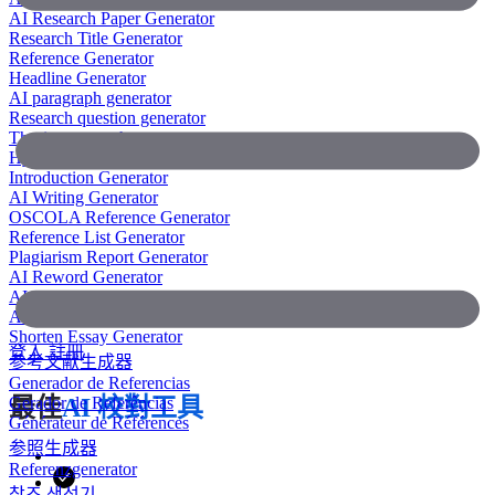
AI Research Paper Generator
Research Title Generator
Reference Generator
Headline Generator
AI paragraph generator
Research question generator
Thesis paragraph generator
Hypothesis generator
Introduction Generator
AI Writing Generator
OSCOLA Reference Generator
Reference List Generator
Plagiarism Report Generator
AI Reword Generator
AI Bullet Point Generator
AI Legal Writing Generator
Shorten Essay Generator
登入
註冊
参考文献生成器
Generador de Referencias
Gerador de Referências
最佳
AI 校對工具
Générateur de Références
参照生成器
Referenzgenerator
참조 생성기