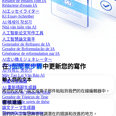
Redator de ensaios com IA
Rédacteur d'essais IA
AIエッセイライター
KI Essay-Schreiber
AI 에세이 작성기
Nhà văn luận văn AI
人工智能论文写作工具
人工智慧論文寫手
Generador de Refraseo de IA
Gerador de Reformulação de IA
Générateur de reformulation par IA
AI言い換えジェネレーター
AI Umschreibgenerator
在
3個簡單步驟
中更新您的寫作
AI 리워드 생성기
Máy Tạo Lại Văn Bản AI
輸入您的文本
AI重写生成器
AI 重新措辭生成器
將您的文檔、論文或電子郵件粘貼到我們的在線編輯器中。
Generador de Temas de Tesis
Gerador de Tópicos de Tese
Générateur de sujets de thèse
審核建議
論文テーマ生成器
Thesenthemen-Generator
我們的人工智慧將會強調潛在的錯誤和改進的地方。