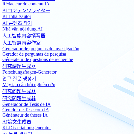
Rédacteur de contenu IA
AIコンテンツライター
KI-Inhaltsautor
AI 콘텐츠 작가
Nhà văn nội dung AI
人工智能内容撰写器
人工智慧內容作家
Generador de preguntas de investigación
Gerador de perguntas de pesquisa
Générateur de questions de recherche
研究課題生成器
Forschungsfragen-Generator
연구 질문 생성기
Máy tạo câu hỏi nghiên cứu
研究问题生成器
研究問題生成器
Generador de Tesis de IA
Gerador de Tese com IA
Générateur de thèses IA
AI論文生成器
KI-Dissertationsgenerator