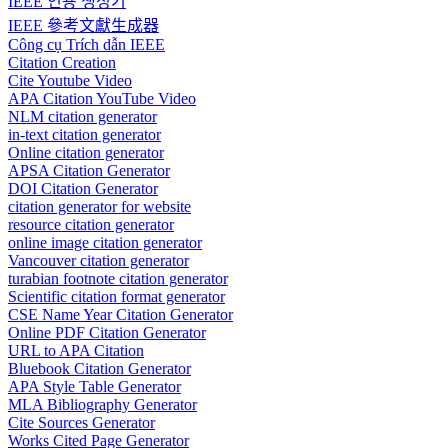
IEEE 인용 생성기
IEEE 參考文獻生成器
Công cụ Trích dẫn IEEE
Citation Creation
Cite Youtube Video
APA Citation YouTube Video
NLM citation generator
in-text citation generator
Online citation generator
APSA Citation Generator
DOI Citation Generator
citation generator for website
resource citation generator
online image citation generator
Vancouver citation generator
turabian footnote citation generator
Scientific citation format generator
CSE Name Year Citation Generator
Online PDF Citation Generator
URL to APA Citation
Bluebook Citation Generator
APA Style Table Generator
MLA Bibliography Generator
Cite Sources Generator
Works Cited Page Generator