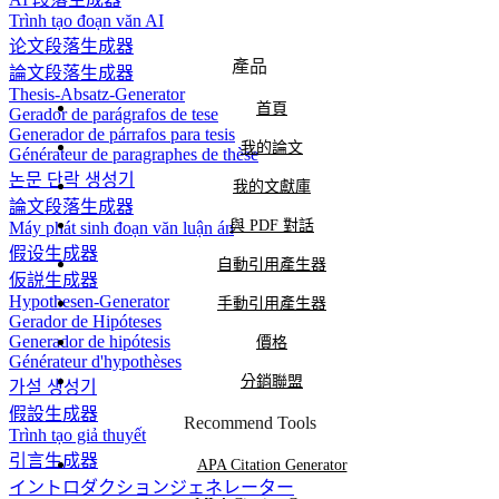
Trình tạo đoạn văn AI
论文段落生成器
產品
論文段落生成器
Thesis-Absatz-Generator
首頁
Gerador de parágrafos de tese
Generador de párrafos para tesis
我的論文
Générateur de paragraphes de thèse
논문 단락 생성기
我的文獻庫
論文段落生成器
與 PDF 對話
Máy phát sinh đoạn văn luận án
假设生成器
自動引用產生器
仮説生成器
Hypothesen-Generator
手動引用產生器
Gerador de Hipóteses
Generador de hipótesis
價格
Générateur d'hypothèses
分銷聯盟
가설 생성기
假設生成器
Recommend Tools
Trình tạo giả thuyết
引言生成器
APA Citation Generator
イントロダクションジェネレーター