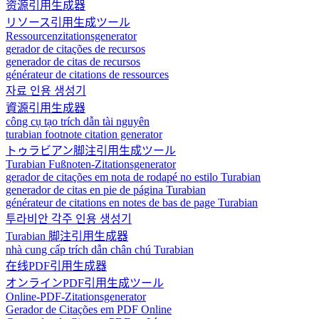
资源引用生成器
リソース引用生成ツール
Ressourcenzitationsgenerator
gerador de citações de recursos
generador de citas de recursos
générateur de citations de ressources
자료 인용 생성기
資源引用生成器
công cụ tạo trích dẫn tài nguyên
turabian footnote citation generator
トゥラビアン脚注引用生成ツール
Turabian Fußnoten-Zitationsgenerator
gerador de citações em nota de rodapé no estilo Turabian
generador de citas en pie de página Turabian
générateur de citations en notes de bas de page Turabian
투라비안 각주 인용 생성기
Turabian 脚注引用生成器
nhà cung cấp trích dẫn chân chú Turabian
在线PDF引用生成器
オンラインPDF引用生成ツール
Online-PDF-Zitationsgenerator
Gerador de Citações em PDF Online