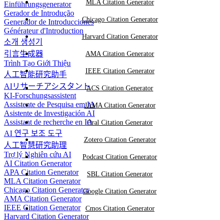
MLA Citation Generator
Einführungsgenerator
Gerador de Introdução
Chicago Citation Generator
Generador de Introducciones
Générateur d'Introduction
Harvard Citation Generator
소개 생성기
引言生成器
AMA Citation Generator
Trình Tạo Giới Thiệu
IEEE Citation Generator
人工智能研究助手
AIリサーチアシスタント
ACS Citation Generator
KI-Forschungsassistent
Assistente de Pesquisa em IA
JAMA Citation Generator
Asistente de Investigación AI
Assistant de recherche en IA
Oral Citation Generator
AI 연구 보조 도구
Zotero Citation Generator
人工智慧研究助理
Trợ lý Nghiên cứu AI
Podcast Citation Generator
AI Citation Generator
APA Citation Generator
SBL Citation Generator
MLA Citation Generator
Chicago Citation Generator
Google Citation Generator
AMA Citation Generator
IEEE Citation Generator
Cmos Citation Generator
Harvard Citation Generator