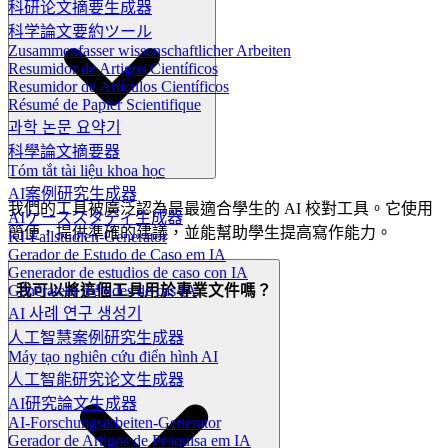
科研论文摘要生成器
科学論文要約ツール
Zusammenfasser wissenschaftlicher Arbeiten
Resumidor de Artigos Científicos
Resumidor de Artículos Científicos
Résumé de Papier Scientifique
과학 논문 요약기
科學論文摘要器
Tóm tắt tài liệu khoa học
AI案例研究生成器
我們的工具被廣泛認為是最適合學生的 AI 校對工具。它使用
AIケーススタディ生成器
簡便，提供準確的建議，並能幫助學生提高寫作能力。
KI-Fallstudien-Generator
Gerador de Estudo de Caso em IA
Generador de estudios de caso con IA
我可以將這個工具用於專業文件嗎？
Générateur d'études de cas IA
AI 사례 연구 생성기
人工智慧案例研究生成器
Máy tạo nghiên cứu điển hình AI
人工智能研究论文生成器
AI研究論文生成器
AI-Forschungsarbeiten-Generator
Gerador de Artigos de Pesquisa em IA