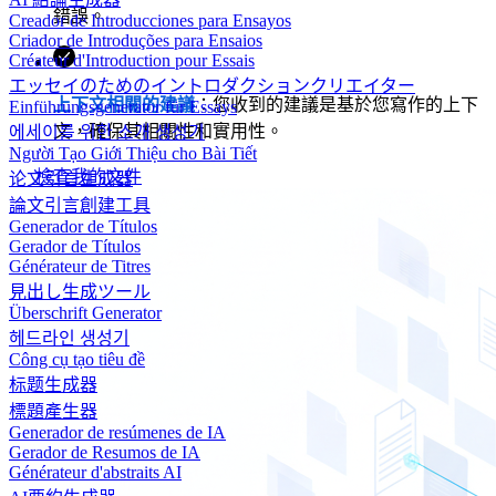
錯誤。
Creador de Introducciones para Ensayos
Criador de Introduções para Ensaios
Créateur d'Introduction pour Essais
エッセイのためのイントロダクションクリエイター
上下文相關的建議
：您收到的建議是基於您寫作的上下
Einführungsgenerator für Essays
文，確保其相關性和實用性。
에세이를 위한 소개 생성기
Người Tạo Giới Thiệu cho Bài Tiết
檢查我的文件
论文引言生成器
論文引言創建工具
Generador de Títulos
Gerador de Títulos
Générateur de Titres
見出し生成ツール
Überschrift Generator
헤드라인 생성기
Công cụ tạo tiêu đề
标题生成器
標題產生器
Generador de resúmenes de IA
Gerador de Resumos de IA
Générateur d'abstraits AI