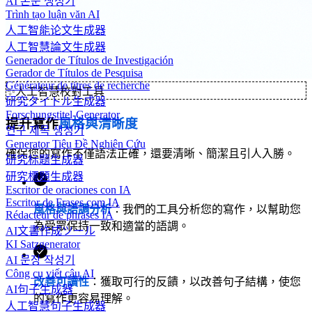
AI 논문 생성기
Trình tạo luận văn AI
人工智能论文生成器
人工智慧論文生成器
Generador de Títulos de Investigación
Gerador de Títulos de Pesquisa
Générateur de titres de recherche
✨
人工智慧校對工具
研究タイトル生成器
Forschungstitel-Generator
提升寫作
風格與清晰度
연구 제목 생성기
Generator Tiêu Đề Nghiên Cứu
確保您的寫作不僅語法正確，還要清晰、簡潔且引人入勝。
研究标题生成器
研究標題生成器
Escritor de oraciones con IA
Escritor de Frases com IA
風格與語調分析
：我們的工具分析您的寫作，以幫助您
Rédacteur de phrases IA
為受眾保持一致和適當的語調。
AI文書作成ツール
KI Satzgenerator
AI 문장 작성기
Công cụ viết câu AI
改善可讀性
：獲取可行的反饋，以改善句子結構，使您
AI句子生成器
的寫作更容易理解。
人工智慧句子生成器