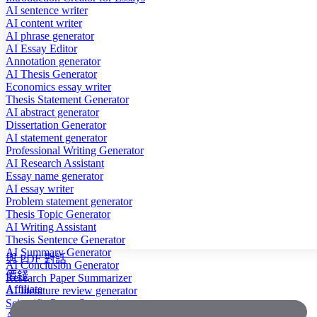
AI sentence writer
AI content writer
AI phrase generator
AI Essay Editor
Annotation generator
AI Thesis Generator
Economics essay writer
Thesis Statement Generator
AI abstract generator
Dissertation Generator
AI statement generator
Professional Writing Generator
AI Research Assistant
Essay name generator
AI essay writer
Problem statement generator
Thesis Topic Generator
AI Writing Assistant
Thesis Sentence Generator
AI Summary Generator
與 PDF 對話
AI Conclusion Generator
價錢
Research Paper Summarizer
Affiliate
AI literature review generator
Scientific Paper Summarizer
AI case study generator