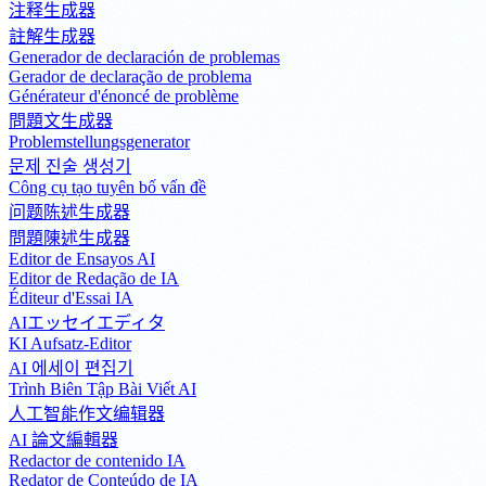
注释生成器
註解生成器
Generador de declaración de problemas
Gerador de declaração de problema
Générateur d'énoncé de problème
問題文生成器
Problemstellungsgenerator
문제 진술 생성기
Công cụ tạo tuyên bố vấn đề
问题陈述生成器
問題陳述生成器
Editor de Ensayos AI
Editor de Redação de IA
Éditeur d'Essai IA
AIエッセイエディタ
KI Aufsatz-Editor
AI 에세이 편집기
Trình Biên Tập Bài Viết AI
人工智能作文编辑器
AI 論文編輯器
Redactor de contenido IA
Redator de Conteúdo de IA