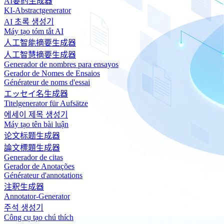
AI要約生成器
KI-Abstractgenerator
AI 초록 생성기
Máy tạo tóm tắt AI
人工智能摘要生成器
人工智慧摘要生成器
Generador de nombres para ensayos
Gerador de Nomes de Ensaios
Générateur de noms d'essai
エッセイ名生成器
Titelgenerator für Aufsätze
에세이 제목 생성기
Máy tạo tên bài luận
论文标题生成器
論文標題生成器
Generador de citas
Gerador de Anotações
Générateur d'annotations
注釈生成器
Annotator-Generator
주석 생성기
Công cụ tạo chú thích