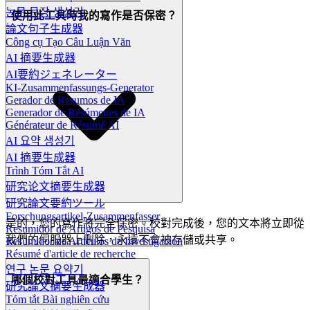
논문 문장 생성기
使用此工具時我的寫作是否保密？
論文句子生成器
Công cụ Tạo Câu Luận Văn
AI 摘要生成器
AI要約ジェネレーター
KI-Zusammenfassungs-Generator
Gerador de Resumos de IA
Generador de Resúmenes de IA
Générateur de Résumé AI
AI 요약 생성기
AI 摘要生成器
Trình Tóm Tắt AI
研究论文摘要生成器
研究論文要約ツール
Forschungsartikel-Zusammenfasser
是的，您的寫作將完全保密。校對完成後，您的文本將立即從
Resumidor de Artigos de Pesquisa
我們的伺服器上刪除，永遠不會被存儲或共享。
Resumidor de Artículos de Investigación
Résumé d'article de recherche
연구 논문 요약기
哪個校對工具最適合學生？
研究論文摘要生成器
Tóm tắt Bài nghiên cứu