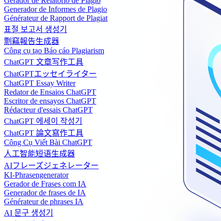
Gerador de Relatório de Plágio
Generador de Informes de Plagio
Générateur de Rapport de Plagiat
표절 보고서 생성기
剽竊報告生成器
Công cụ tạo Báo cáo Plagiarism
ChatGPT 文章写作工具
ChatGPTエッセイライター
ChatGPT Essay Writer
Redator de Ensaios ChatGPT
Escritor de ensayos ChatGPT
Rédacteur d'essais ChatGPT
ChatGPT 에세이 작성기
ChatGPT 論文寫作工具
Công Cụ Viết Bài ChatGPT
人工智能短语生成器
AIフレーズジェネレーター
KI-Phrasengenerator
Gerador de Frases com IA
Generador de frases de IA
Générateur de phrases IA
AI 문구 생성기