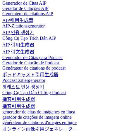
Generador de Citas AIP
Gerador de Citações AIP
Générateur de citations AIP
AIP引用生成器
AIP-Zitationsgenerator
AIP 인용 생성기
Công Cụ Tạo Trích Dẫn AIP
AIP 引用生成器
AIP 引文生成器
Generador de Citas para Podcast
Gerador de Citação de Podcast
Générateur de citations de podcast
ポッドキャスト引用生成器
Podcast-Zitiergenerator
팟캐스트 인용 생성기
Công Cụ Tạo Dẫn Chứng Podcast
播客引用生成器
播客引用生成器
generador de citas de imágenes en línea
gerador de citações de imagem online
générateur de citations d'images en ligne
オンライン画像引用ジェネレーター