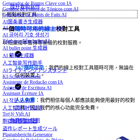
Generador de Puntos Clave con IA
提升我的寫作
Gerador de Pontos de Tópicos com AI
Générateur de Points de Faits AI
✨
輕鬆校對工具
AI箇条書き生成器
AI Aufzählungspunktgenerator
一個
隨時可用的線上
校對工具
AI 글머리 기호 생성기
Trình tạo điểm bullet AI
以低廉成本獲得專業級的校對服務。
AI bullet point 生成器
AI 簡報生成器
人工智能写作助手
24/7隨時可用
：我們的線上校對工具隨時可用，無論在
AIライティングアシスタント
任何裝置上。
KI-Schreibassistent
Assistente de Redação com IA
Asistente de Escritura AI
Assistant Écriture IA
人人免費
：我們相信每個人都應該能夠使用最好的校對
AI 작문 도우미
工具，因此我們的核心功能完全免費。
人工智慧寫作助手
Trợ lý Viết AI
免費開始使用
剽窃报告生成器
盗作レポート生成ツール
Plagiatsbericht-Generator