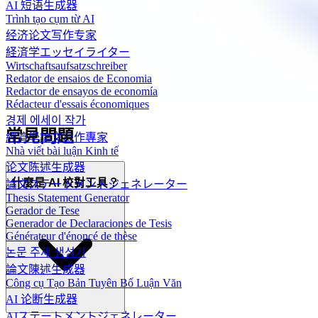
AI 短语生成器
Trình tạo cụm từ AI
经济论文写作专家
経済学エッセイライター
Wirtschaftsaufsatzschreiber
Redator de ensaios de Economia
Redactor de ensayos de economía
Rédacteur d'essais économiques
경제 에세이 작가
常見問題
經濟學論文寫作專家
Nhà viết bài luận Kinh tế
论文陈述生成器
什麼是 AI 校對工具？
論文ステートメントジェネレーター
Thesis Statement Generator
Gerador de Tese
Generador de Declaraciones de Tesis
Générateur d'énoncé de thèse
논문 주제 생성기
論文陳述生成器
Công cụ Tạo Bản Tuyên Bố Luận Văn
AI 论断生成器
AIステートメントジェネレーター