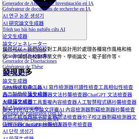
Generador de Artículos de Investigación en IA
Générateur de documents de recherche en IA
AI 연구 논문 생성기
AI 研究論文生成器
Trình tạo bài báo nghiên cứu AI
论文生成器
論文ジェネレーター
當然可以。我們的校對工具設計用於處理各種寫作風格和格
Dissertationsgenerator
Gerador de Dissertação
式，非常適合校對專業文件、學術論文、電子郵件等。
Generador de Disertaciones
Générateur de Thèse
發現更多
논문 생성기
論文生成器
Generator Luận văn
APA格式檢查工具
AI 寫作檢測器
可讀性檢查工具
相似性檢查
人工智能段落生成器
器
ChatGPT 論文檢測器
文法抄襲檢查器
ChatGPT 文法檢查器
AI段落生成器
大學論文檢查工具
重複內容檢查器
人工智慧程式碼抄襲檢查器
KI-Absatzgenerator
聊天 PDF
AI 大學論文評審
AI 內容檢測器
剽竊檢測器
抄襲檢查
Gerador de Parágrafos com IA
器
句子檢查器
拼字檢查器
語法檢查器
句子校正器
剽竊檢測器
文
Generador de párrafos de IA
Générateur de paragraphes IA
法修正器
ChatGPT 抄襲檢測器
參考檢查器
AI 단락 생성기
AI 段落生成器