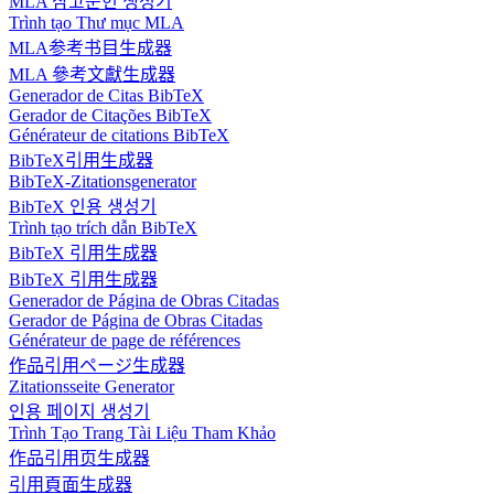
MLA 참고문헌 생성기
Trình tạo Thư mục MLA
MLA参考书目生成器
MLA 參考文獻生成器
Generador de Citas BibTeX
Gerador de Citações BibTeX
Générateur de citations BibTeX
BibTeX引用生成器
BibTeX-Zitationsgenerator
BibTeX 인용 생성기
Trình tạo trích dẫn BibTeX
BibTeX 引用生成器
BibTeX 引用生成器
Generador de Página de Obras Citadas
Gerador de Página de Obras Citadas
Générateur de page de références
作品引用ページ生成器
Zitationsseite Generator
인용 페이지 생성기
Trình Tạo Trang Tài Liệu Tham Khảo
作品引用页生成器
引用頁面生成器