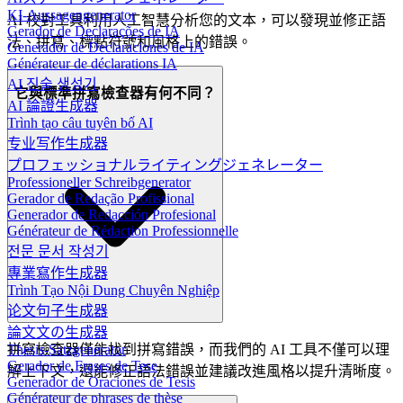
KI-Aussagengenerator
AI 校對工具利用人工智慧分析您的文本，可以發現並修正語
Gerador de Declarações de IA
法、拼寫、標點符號和風格上的錯誤。
Generador de Declaraciones de IA
Générateur de déclarations IA
AI 진술 생성기
它與標準拼寫檢查器有何不同？
AI 論證生成器
Trình tạo câu tuyên bố AI
专业写作生成器
プロフェッショナルライティングジェネレーター
Professioneller Schreibgenerator
Gerador de Redação Profissional
Generador de Redacción Profesional
Générateur de Rédaction Professionnelle
전문 문서 작성기
專業寫作生成器
Trình Tạo Nội Dung Chuyên Nghiệp
论文句子生成器
論文文の生成器
拼寫檢查器僅能找到拼寫錯誤，而我們的 AI 工具不僅可以理
Thesis-Satzgenerator
Gerador de Frases de Tese
解上下文，還能修正語法錯誤並建議改進風格以提升清晰度。
Generador de Oraciones de Tesis
Générateur de phrases de thèse