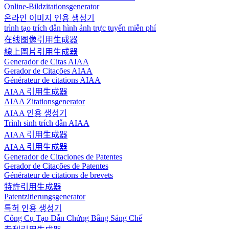
Online-Bildzitationsgenerator
온라인 이미지 인용 생성기
trình tạo trích dẫn hình ảnh trực tuyến miễn phí
在线图像引用生成器
線上圖片引用生成器
Generador de Citas AIAA
Gerador de Citações AIAA
Générateur de citations AIAA
AIAA 引用生成器
AIAA Zitationsgenerator
AIAA 인용 생성기
Trình sinh trích dẫn AIAA
AIAA 引用生成器
AIAA 引用生成器
Generador de Citaciones de Patentes
Gerador de Citações de Patentes
Générateur de citations de brevets
特許引用生成器
Patentzitierungsgenerator
특허 인용 생성기
Công Cụ Tạo Dẫn Chứng Bằng Sáng Chế