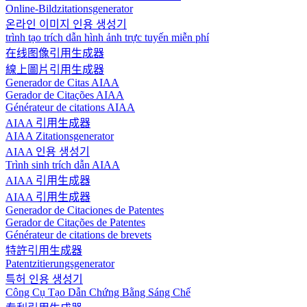
Online-Bildzitationsgenerator
온라인 이미지 인용 생성기
trình tạo trích dẫn hình ảnh trực tuyến miễn phí
在线图像引用生成器
線上圖片引用生成器
Generador de Citas AIAA
Gerador de Citações AIAA
Générateur de citations AIAA
AIAA 引用生成器
AIAA Zitationsgenerator
AIAA 인용 생성기
Trình sinh trích dẫn AIAA
AIAA 引用生成器
AIAA 引用生成器
Generador de Citaciones de Patentes
Gerador de Citações de Patentes
Générateur de citations de brevets
特許引用生成器
Patentzitierungsgenerator
특허 인용 생성기
Công Cụ Tạo Dẫn Chứng Bằng Sáng Chế