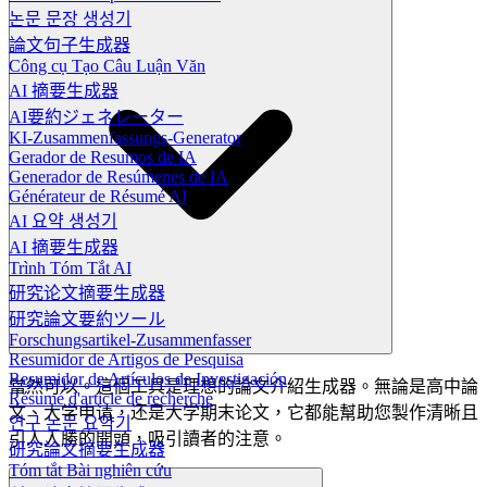
논문 문장 생성기
論文句子生成器
Công cụ Tạo Câu Luận Văn
AI 摘要生成器
AI要約ジェネレーター
KI-Zusammenfassungs-Generator
Gerador de Resumos de IA
Generador de Resúmenes de IA
Générateur de Résumé AI
AI 요약 생성기
AI 摘要生成器
Trình Tóm Tắt AI
研究论文摘要生成器
研究論文要約ツール
Forschungsartikel-Zusammenfasser
Resumidor de Artigos de Pesquisa
Resumidor de Artículos de Investigación
當然可以。這個工具是理想的論文介紹生成器。無論是高中論
Résumé d'article de recherche
文、大学申请，还是大学期末论文，它都能幫助您製作清晰且
연구 논문 요약기
引人入勝的開頭，吸引讀者的注意。
研究論文摘要生成器
Tóm tắt Bài nghiên cứu