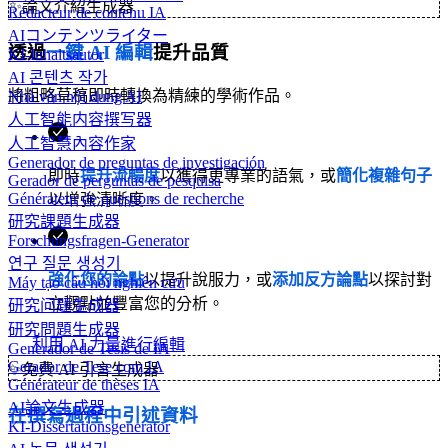
✨
論文介紹生成器
Rédacteur de contenu IA
AIコンテンツライター
透過
一鍵 AI 編輯
提升品質
KI-Inhaltsautor
AI 콘텐츠 작가
將粗略草稿即時轉換為精練的學術作品。
Nhà văn nội dung AI
人工智能内容撰写器
人工智慧內容作家
Generador de preguntas de investigación
即時
提升流暢度
以獲得更專業的語氣，或
簡化複雜句子
Gerador de perguntas de pesquisa
Générateur de questions de recherche
以增強清晰度。
研究課題生成器
Forschungsfragen-Generator
연구 질문 생성기
強化您的論點
以提升說服力，或
添加反方論點
以探討對
Máy tạo câu hỏi nghiên cứu
立觀點並豐富您的分析。
研究问题生成器
研究問題生成器
利用 AI 力量進行編輯
Generador de Tesis de IA
Gerador de Tese com IA
✨
免費 AI 引言生成器
Générateur de thèses IA
AI論文生成器
在撰寫過程中引述資料
KI-Dissertationsgenerator