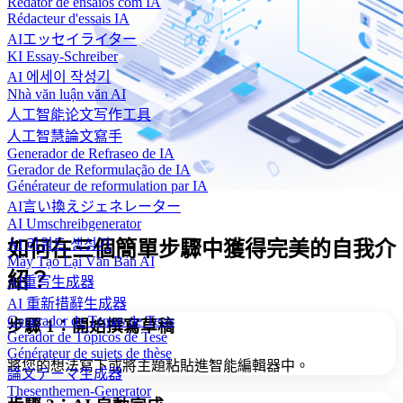
Redator de ensaios com IA
Rédacteur d'essais IA
AIエッセイライター
KI Essay-Schreiber
AI 에세이 작성기
Nhà văn luận văn AI
人工智能论文写作工具
人工智慧論文寫手
Generador de Refraseo de IA
Gerador de Reformulação de IA
Générateur de reformulation par IA
AI言い換えジェネレーター
AI Umschreibgenerator
AI 리워드 생성기
如何在三個簡單步驟中獲得完美的自我介
Máy Tạo Lại Văn Bản AI
紹？
AI重写生成器
AI 重新措辭生成器
Generador de Temas de Tesis
步驟 1：開始撰寫草稿
Gerador de Tópicos de Tese
Générateur de sujets de thèse
將您的想法寫下或將主題粘貼進智能編輯器中。
論文テーマ生成器
Thesenthemen-Generator