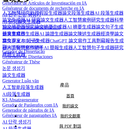
Generador de Artículos de Investigación en IA
Générateur de documents de recherche en IA
人工智慧研究助理
假設生成器
論文段落生成器
AI 段落生成器
AI 연구 논문 생성기
論文生成器
AI 研究論文生成器
人工智慧案例研究生成器
科學
AI 研究論文生成器
論文摘要器
研究論文摘要生成器
AI 摘要生成器
論文句子生成
Trình tạo bài báo nghiên cứu AI
论文生成器
器
專業寫作生成器
AI 論證生成器
論文陳述生成器
經濟學論文
論文ジェネレーター
寫作專家
AI 短语生成器
ChatGPT 論文寫作工具
剽竊報告生成
Dissertationsgenerator
器
人工智慧寫作助手
AI 簡報生成器
人工智慧句子生成器
研究
Gerador de Dissertação
標題生成器
Generador de Disertaciones
Générateur de Thèse
논문 생성기
論文生成器
Generator Luận văn
產品
人工智能段落生成器
AI段落生成器
首頁
KI-Absatzgenerator
Gerador de Parágrafos com IA
我的論文
Generador de párrafos de IA
Générateur de paragraphes IA
我的文獻庫
AI 단락 생성기
與 PDF 對話
AI 段落生成器