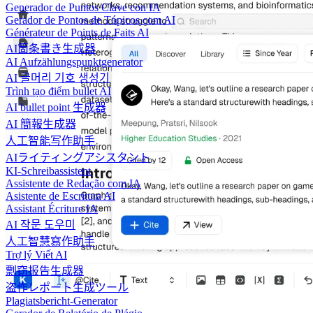
Generador de Puntos Clave con IA
Gerador de Pontos de Tópicos com AI
Générateur de Points de Faits AI
AI箇条書き生成器
AI Aufzählungspunktgenerator
AI 글머리 기호 생성기
Trình tạo điểm bullet AI
AI bullet point 生成器
AI 簡報生成器
人工智能写作助手
AIライティングアシスタント
KI-Schreibassistent
Assistente de Redação com IA
Asistente de Escritura AI
Assistant Écriture IA
AI 작문 도우미
人工智慧寫作助手
Trợ lý Viết AI
剽窃报告生成器
盗作レポート生成ツール
Plagiatsbericht-Generator