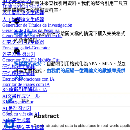
AI 논문 생성기
再也不需要中斷專注來查找引用資料。我們的整合引用工具直
Trình tạo luận văn AI
接連接到龐大的學術資料庫。
人工智能论文生成器
人工智慧論文生成器
Generador de Títulos de Investigación
Gerador de Títulos de Pesquisa
輕鬆引用：
搜索並在不離開文檔的情況下插入完美格式
Générateur de titres de recherche
的參考資料。
研究タイトル生成器
Forschungstitel-Generator
연구 제목 생성기
Generator Tiêu Đề Nghiên Cứu
多樣樣式支持：
自動將引用格式化為APA、MLA、芝加
研究标题生成器
哥等主要格式，
由我們的超過一億篇論文的數據庫提供
研究標題生成器
支持
。
Escritor de oraciones con IA
Escritor de Frases com IA
立即引用資料
Rédacteur de phrases IA
AI文書作成ツール
KI Satzgenerator
AI 문장 작성기
Công cụ viết câu AI
AI句子生成器
人工智慧句子生成器