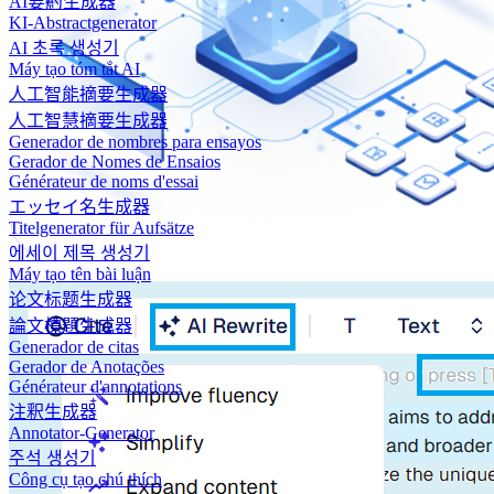
AI要約生成器
KI-Abstractgenerator
AI 초록 생성기
Máy tạo tóm tắt AI
人工智能摘要生成器
人工智慧摘要生成器
Generador de nombres para ensayos
Gerador de Nomes de Ensaios
Générateur de noms d'essai
エッセイ名生成器
Titelgenerator für Aufsätze
에세이 제목 생성기
Máy tạo tên bài luận
论文标题生成器
論文標題生成器
Generador de citas
Gerador de Anotações
Générateur d'annotations
注釈生成器
Annotator-Generator
주석 생성기
Công cụ tạo chú thích