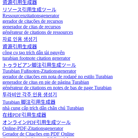
资源引用生成器
リソース引用生成ツール
Ressourcenzitationsgenerator
gerador de citações de recursos
generador de citas de recursos
générateur de citations de ressources
자료 인용 생성기
資源引用生成器
công cụ tạo trích dẫn tài nguyên
turabian footnote citation generator
トゥラビアン脚注引用生成ツール
Turabian Fußnoten-Zitationsgenerator
gerador de citações em nota de rodapé no estilo Turabian
generador de citas en pie de página Turabian
générateur de citations en notes de bas de page Turabian
투라비안 각주 인용 생성기
Turabian 脚注引用生成器
nhà cung cấp trích dẫn chân chú Turabian
在线PDF引用生成器
オンラインPDF引用生成ツール
Online-PDF-Zitationsgenerator
Gerador de Citações em PDF Online