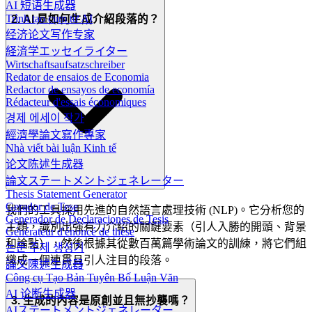
AI 短语生成器
Trình tạo cụm từ AI
2. AI 是如何生成介紹段落的？
经济论文写作专家
経済学エッセイライター
Wirtschaftsaufsatzschreiber
Redator de ensaios de Economia
Redactor de ensayos de economía
Rédacteur d'essais économiques
경제 에세이 작가
經濟學論文寫作專家
Nhà viết bài luận Kinh tế
论文陈述生成器
論文ステートメントジェネレーター
Thesis Statement Generator
Gerador de Tese
我們的工具採用先進的自然語言處理技術 (NLP)。它分析您的
Generador de Declaraciones de Tesis
主題，識別出強有力介紹的關鍵要素（引人入勝的開頭、背景
Générateur d'énoncé de thèse
和論點），然後根據其從數百萬篇學術論文的訓練，將它們組
논문 주제 생성기
織成一個連貫且引人注目的段落。
論文陳述生成器
Công cụ Tạo Bản Tuyên Bố Luận Văn
AI 论断生成器
3. 生成的內容是原創並且無抄襲嗎？
AIステートメントジェネレーター