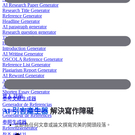
AI Research Paper Generator
Research Title Generator
Reference Generator
Headline Generator
AI paragraph generator
Research question generator
Thesis paragraph generator
Hypothesis generator
Introduction Generator
AI Writing Generator
OSCOLA Reference Generator
Reference List Generator
Plagiarism Report Generator
AI Reword Generator
AI Bullet Point Generator
AI Legal Writing Generator
Shorten Essay Generator
登入
註冊
参考文献生成器
Generador de Referencias
Gerador de Referências
AI 引言產生器
解決寫作障礙
Générateur de Références
参照生成器
立即為任何文章或論文撰寫完美的開頭段落。
Referenzgenerator
참조 생성기