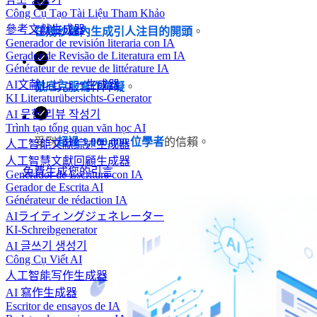
Công Cụ Tạo Tài Liệu Tham Khảo
參考文獻生成器
在幾秒鐘內生成引人注目的開頭
。
Generador de revisión literaria con IA
Gerador de Revisão de Literatura em IA
Générateur de revue de littérature IA
AI文献レビュー生成器
徹底克服寫作障礙
。
KI Literaturübersichts-Generator
AI 문헌 리뷰 작성기
Trình tạo tổng quan văn học AI
受到
超過 1,000,000 位學者
的信賴。
人工智能文献综述生成器
人工智慧文獻回顧生成器
免費生成您的引言
Generador de Escritura con IA
Gerador de Escrita AI
Générateur de rédaction IA
AIライティングジェネレーター
KI-Schreibgenerator
AI 글쓰기 생성기
Công Cụ Viết AI
人工智能写作生成器
AI 寫作生成器
Escritor de ensayos de IA