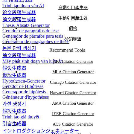
Trình tạo đoạn văn AI
自動引用產生器
论文段落生成器
手動引用產生器
論文段落生成器
Thesis-Absatz-Generator
價格
Gerador de parágrafos de tese
Generador de párrafos para tesis
分銷聯盟
Générateur de paragraphes de thèse
논문 단락 생성기
Recommend Tools
論文段落生成器
Máy phát sinh đoạn văn luận án
APA Citation Generator
假设生成器
MLA Citation Generator
仮説生成器
Hypothesen-Generator
Chicago Citation Generator
Gerador de Hipóteses
Generador de hipótesis
Harvard Citation Generator
Générateur d'hypothèses
AMA Citation Generator
가설 생성기
假設生成器
IEEE Citation Generator
Trình tạo giả thuyết
引言生成器
ACS Citation Generator
イントロダクションジェネレーター