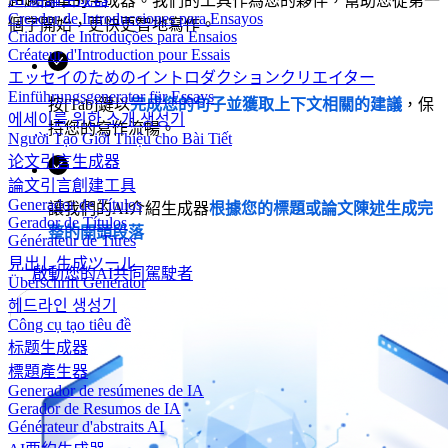
超越簡單的生成器。我們的工具作為您的夥伴，幫助您從第一
Creador de Introducciones para Ensayos
個字開始，更快更智地寫作。
Criador de Introduções para Ensaios
Créateur d'Introduction pour Essais
エッセイのためのイントロダクションクリエイター
Einführungsgenerator für Essays
按[Tab]鍵以
完成您的句子並獲取上下文相關的建議
，保
에세이를 위한 소개 생성기
持您的寫作流暢。
Người Tạo Giới Thiệu cho Bài Tiết
论文引言生成器
論文引言創建工具
Generador de Títulos
讓我們的AI介紹生成器
根據您的標題或論文陳述生成完
Gerador de Títulos
整的開頭段落
Générateur de Titres
見出し生成ツール
啟動您的AI共同駕駛者
Überschrift Generator
헤드라인 생성기
Công cụ tạo tiêu đề
标题生成器
標題產生器
Generador de resúmenes de IA
Gerador de Resumos de IA
Générateur d'abstraits AI