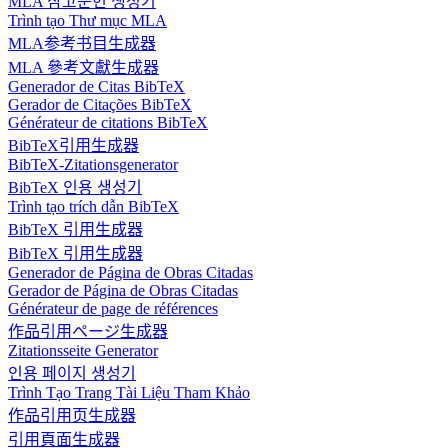
MLA 참고문헌 생성기
Trình tạo Thư mục MLA
MLA参考书目生成器
MLA 參考文獻生成器
Generador de Citas BibTeX
Gerador de Citações BibTeX
Générateur de citations BibTeX
BibTeX引用生成器
BibTeX-Zitationsgenerator
BibTeX 인용 생성기
Trình tạo trích dẫn BibTeX
BibTeX 引用生成器
BibTeX 引用生成器
Generador de Página de Obras Citadas
Gerador de Página de Obras Citadas
Générateur de page de références
作品引用ページ生成器
Zitationsseite Generator
인용 페이지 생성기
Trình Tạo Trang Tài Liệu Tham Khảo
作品引用页生成器
引用頁面生成器