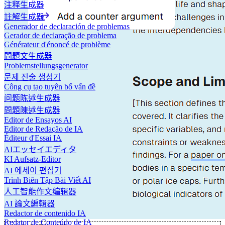
注释生成器
註解生成器
Generador de declaración de problemas
Gerador de declaração de problema
Générateur d'énoncé de problème
問題文生成器
Problemstellungsgenerator
문제 진술 생성기
Công cụ tạo tuyên bố vấn đề
问题陈述生成器
問題陳述生成器
Editor de Ensayos AI
Editor de Redação de IA
Éditeur d'Essai IA
AIエッセイエディタ
KI Aufsatz-Editor
AI 에세이 편집기
Trình Biên Tập Bài Viết AI
人工智能作文编辑器
AI 論文編輯器
Redactor de contenido IA
Redator de Conteúdo de IA