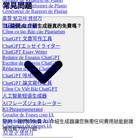
Gerador de Relatório de Plágio
常見問題
Generador de Informes de Plagio
Générateur de Rapport de Plagiat
표절 보고서 생성기
剽竊報告生成器
1. 這個 AI 介紹生成器真的免費嗎？
Công cụ tạo Báo cáo Plagiarism
ChatGPT 文章写作工具
ChatGPTエッセイライター
ChatGPT Essay Writer
Redator de Ensaios ChatGPT
Escritor de ensayos ChatGPT
Rédacteur d'essais ChatGPT
ChatGPT 에세이 작성기
ChatGPT 論文寫作工具
Công Cụ Viết Bài ChatGPT
人工智能短语生成器
AIフレーズジェネレーター
KI-Phrasengenerator
Gerador de Frases com IA
Generador de frases de IA
是的！我們的免費 AI 介紹生成器讓您無需任何費用就能創建
Générateur de phrases IA
強而有力的介紹。
AI 문구 생성기