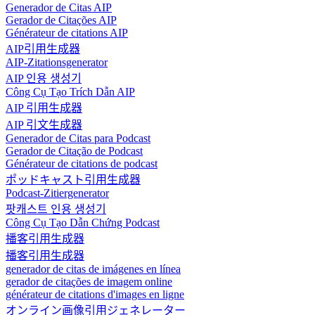
Generador de Citas AIP
Gerador de Citações AIP
Générateur de citations AIP
AIP引用生成器
AIP-Zitationsgenerator
AIP 인용 생성기
Công Cụ Tạo Trích Dẫn AIP
AIP 引用生成器
AIP 引文生成器
Generador de Citas para Podcast
Gerador de Citação de Podcast
Générateur de citations de podcast
ポッドキャスト引用生成器
Podcast-Zitiergenerator
팟캐스트 인용 생성기
Công Cụ Tạo Dẫn Chứng Podcast
播客引用生成器
播客引用生成器
generador de citas de imágenes en línea
gerador de citações de imagem online
générateur de citations d'images en ligne
オンライン画像引用ジェネレーター