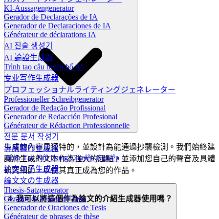
KI-Aussagengenerator
Gerador de Declarações de IA
Generador de Declaraciones de IA
Générateur de déclarations IA
AI 진술 생성기
AI 論證生成器
Trình tạo câu tuyên bố AI
专业写作生成器
プロフェッショナルライティングジェネレーター
Professioneller Schreibgenerator
Gerador de Redação Profissional
Generador de Redacción Profesional
Générateur de Rédaction Professionnelle
전문 문서 작성기
生成的內容是獨特的，並設計為能通過抄襲檢測。我們始終建
專業寫作生成器
Trình Tạo Nội Dung Chuyên Nghiệp
議將生成的文本作為強大的起點，並添加您自己的聲音及具體
论文句子生成器
研究細節，以使其真正成為您的作品。
論文文の生成器
Thesis-Satzgenerator
4. 我可以將這個作為論文的介紹生成器使用嗎？
Gerador de Frases de Tese
Generador de Oraciones de Tesis
Générateur de phrases de thèse