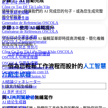
步驟 2：AI 自動完成
논문 주제 생성기
Công cụ Tạo Đề Tài Luận Văn
隨時按 [Tab] 鍵讓我們的 AI 完成您的句子，或為您生成完整
论文主题生成器
的介紹段落。
論文主題產生器
Generador de Referencias OSCOLA
Gerador de Referências OSCOLA
步驟 3：使用 AI 編輯提升
Générateur de Références OSCOLA
OSCOLA引用生成器
突出任何文本並使用 AI 編輯菜單即時提高流暢度、簡化複雜
OSCOLA-Zitationsgenerator
點或加強您的論點。
OSCOLA 참조 생성기
Công Cụ Tạo Tài Liệu Tham Khảo OSCOLA
立即嘗試自我介紹創建器
OSCOLA 引用生成器
OSCOLA 引用生成器
一個為您輕鬆工作流程而設計的
人工智慧
Generador de Conclusiones de IA
Gerador de Conclusão com IA
介紹生成器
Générateur de conclusion AI
AI結論ジェネレーター
KI Abschlussgenerator
✨
論文介紹生成器
AI 결론 생성기
Máy Tạo Kết Luận AI
與
AI共同駕駛者
無縫寫作
AI 结论生成器
AI 結論生成器