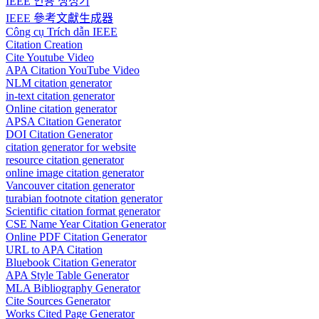
IEEE 인용 생성기
IEEE 參考文獻生成器
Công cụ Trích dẫn IEEE
Citation Creation
Cite Youtube Video
APA Citation YouTube Video
NLM citation generator
in-text citation generator
Online citation generator
APSA Citation Generator
DOI Citation Generator
citation generator for website
resource citation generator
online image citation generator
Vancouver citation generator
turabian footnote citation generator
Scientific citation format generator
CSE Name Year Citation Generator
Online PDF Citation Generator
URL to APA Citation
Bluebook Citation Generator
APA Style Table Generator
MLA Bibliography Generator
Cite Sources Generator
Works Cited Page Generator