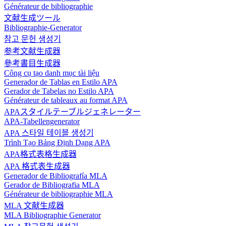
Générateur de bibliographie
文献生成ツール
Bibliographie-Generator
참고 문헌 생성기
参考文献生成器
參考書目生成器
Công cụ tạo danh mục tài liệu
Generador de Tablas en Estilo APA
Gerador de Tabelas no Estilo APA
Générateur de tableaux au format APA
APAスタイルテーブルジェネレーター
APA-Tabellengenerator
APA 스타일 테이블 생성기
Trình Tạo Bảng Định Dạng APA
APA格式表格生成器
APA 格式表生成器
Generador de Bibliografía MLA
Gerador de Bibliografia MLA
Générateur de bibliographie MLA
MLA 文献生成器
MLA Bibliographie Generator