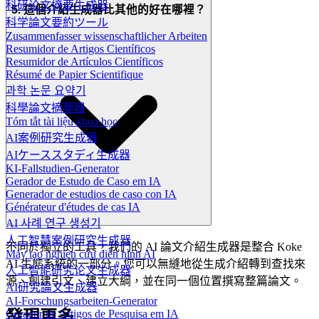
科研论文摘要生成器
5. 這個介紹生成器比其他的好在哪裡？
科学論文要約ツール
Zusammenfasser wissenschaftlicher Arbeiten
Resumidor de Artigos Científicos
Resumidor de Artículos Científicos
Résumé de Papier Scientifique
과학 논문 요약기
科學論文摘要器
Tóm tắt tài liệu khoa học
AI案例研究生成器
AIケーススタディ生成器
KI-Fallstudien-Generator
Gerador de Estudo de Caso em IA
Generador de estudios de caso con IA
Générateur d'études de cas IA
AI 사례 연구 생성기
人工智慧案例研究生成器
不同於獨立的工具，我們的 AI 論文介紹生成器是整合 Koke
Máy tạo nghiên cứu điển hình AI
AI 生態系統的一部分。您可以無縫地從生成介紹轉到查找來
人工智能研究论文生成器
源、創建引文、建立大綱，並在同一個位置撰寫整篇論文。
AI研究論文生成器
AI-Forschungsarbeiten-Generator
Gerador de Artigos de Pesquisa em IA
發現更多