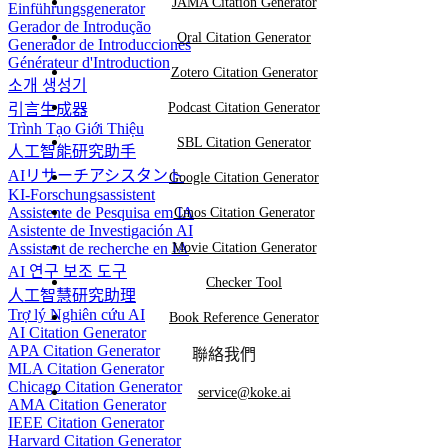
JAMA Citation Generator
Einführungsgenerator
Gerador de Introdução
Oral Citation Generator
Generador de Introducciones
Générateur d'Introduction
Zotero Citation Generator
소개 생성기
Podcast Citation Generator
引言生成器
Trình Tạo Giới Thiệu
SBL Citation Generator
人工智能研究助手
AIリサーチアシスタント
Google Citation Generator
KI-Forschungsassistent
Assistente de Pesquisa em IA
Cmos Citation Generator
Asistente de Investigación AI
Assistant de recherche en IA
Movie Citation Generator
AI 연구 보조 도구
Checker Tool
人工智慧研究助理
Trợ lý Nghiên cứu AI
Book Reference Generator
AI Citation Generator
APA Citation Generator
聯絡我們
MLA Citation Generator
Chicago Citation Generator
service@koke.ai
AMA Citation Generator
IEEE Citation Generator
Harvard Citation Generator