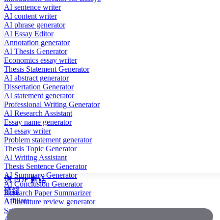
AI sentence writer
AI content writer
AI phrase generator
AI Essay Editor
Annotation generator
AI Thesis Generator
Economics essay writer
Thesis Statement Generator
AI abstract generator
Dissertation Generator
AI statement generator
Professional Writing Generator
AI Research Assistant
Essay name generator
AI essay writer
Problem statement generator
Thesis Topic Generator
AI Writing Assistant
Thesis Sentence Generator
AI Summary Generator
與 PDF 對話
AI Conclusion Generator
價錢
Research Paper Summarizer
Affiliate
AI literature review generator
Scientific Paper Summarizer
AI case study generator