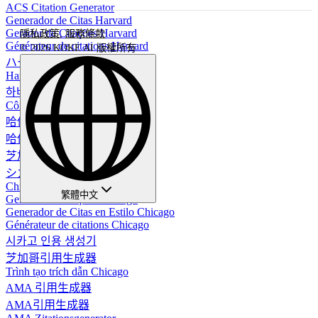
ACS Citation Generator
Generador de Citas Harvard
Gerador de Citações Harvard
隱私政策
,
服務條款
Générateur de citations Harvard
© 2026 KOKE AI 版權所有
ハーバード引用生成器
Harvard-Zitiergenerator
하버드 인용 생성기
Công cụ trích dẫn Harvard
哈佛引用生成器
哈佛引用生成器
芝加哥引用生成器
シカゴ引用生成器
Chicago-Zitationsgenerator
繁體中文
Gerador de Citações Chicago
Generador de Citas en Estilo Chicago
Générateur de citations Chicago
시카고 인용 생성기
芝加哥引用生成器
Trình tạo trích dẫn Chicago
AMA 引用生成器
AMA引用生成器