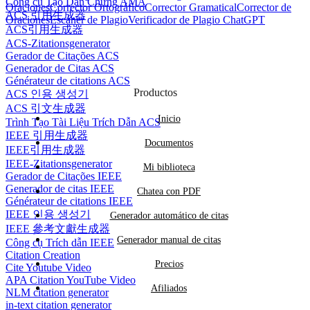
Công cụ Tạo Dẫn Chứng AMA
Oraciones
Corrector Ortográfico
Corrector Gramatical
Corrector de
ACS 引用生成器
Oraciones
Escáner de Plagio
Verificador de Plagio ChatGPT
ACS引用生成器
ACS-Zitationsgenerator
Gerador de Citações ACS
Generador de Citas ACS
Générateur de citations ACS
Productos
ACS 인용 생성기
ACS 引文生成器
Inicio
Trình Tạo Tài Liệu Trích Dẫn ACS
IEEE 引用生成器
Documentos
IEEE引用生成器
IEEE-Zitationsgenerator
Mi biblioteca
Gerador de Citações IEEE
Generador de citas IEEE
Chatea con PDF
Générateur de citations IEEE
IEEE 인용 생성기
Generador automático de citas
IEEE 參考文獻生成器
Generador manual de citas
Công cụ Trích dẫn IEEE
Citation Creation
Precios
Cite Youtube Video
APA Citation YouTube Video
Afiliados
NLM citation generator
in-text citation generator