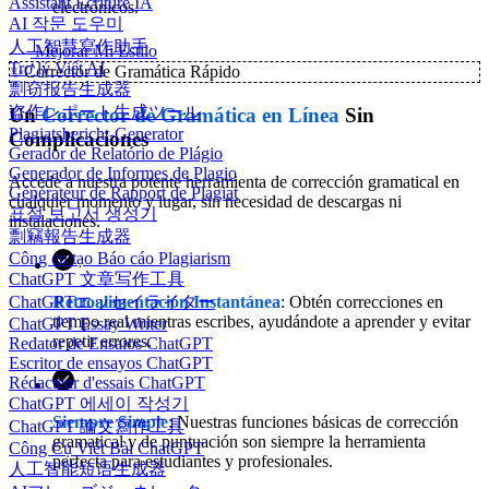
Assistant Écriture IA
electrónicos.
AI 작문 도우미
人工智慧寫作助手
Mejorar Mi Estilo
Trợ lý Viết AI
✨
Corrector de Gramática Rápido
剽窃报告生成器
盗作レポート生成ツール
Un
Corrector de Gramática en Línea
Sin
Plagiatsbericht-Generator
Complicaciones
Gerador de Relatório de Plágio
Generador de Informes de Plagio
Accede a nuestra potente herramienta de corrección gramatical en
Générateur de Rapport de Plagiat
cualquier momento y lugar, sin necesidad de descargas ni
표절 보고서 생성기
instalaciones.
剽竊報告生成器
Công cụ tạo Báo cáo Plagiarism
ChatGPT 文章写作工具
Retroalimentación Instantánea
: Obtén correcciones en
ChatGPTエッセイライター
tiempo real mientras escribes, ayudándote a aprender y evitar
ChatGPT Essay Writer
repetir errores.
Redator de Ensaios ChatGPT
Escritor de ensayos ChatGPT
Rédacteur d'essais ChatGPT
ChatGPT 에세이 작성기
Siempre Simple
: Nuestras funciones básicas de corrección
ChatGPT 論文寫作工具
gramatical y de puntuación son siempre la herramienta
Công Cụ Viết Bài ChatGPT
perfecta para estudiantes y profesionales.
人工智能短语生成器