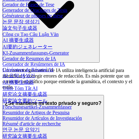
Gerador de Frases de Tese
Generador de Oraciones de Tesis
Générateur de phrases de thèse
논문 문장 생성기
論文句子生成器
Công cụ Tạo Câu Luận Văn
AI 摘要生成器
AI要約ジェネレーター
KI-Zusammenfassungs-Generator
Gerador de Resumos de IA
Generador de Resúmenes de IA
Générateur de Résumé AI
Un corrector gramatical de IA utiliza inteligencia artificial para
AI 요약 생성기
identificar y corregir errores de redacción. Es más potente que un
corrector ortográfico porque entiende la gramática, el contexto y el
AI 摘要生成器
estilo.
Trình Tóm Tắt AI
研究论文摘要生成器
研究論文要約ツール
¿Se mantiene mi texto privado y seguro?
Forschungsartikel-Zusammenfasser
Resumidor de Artigos de Pesquisa
Resumidor de Artículos de Investigación
Résumé d'article de recherche
연구 논문 요약기
研究論文摘要生成器