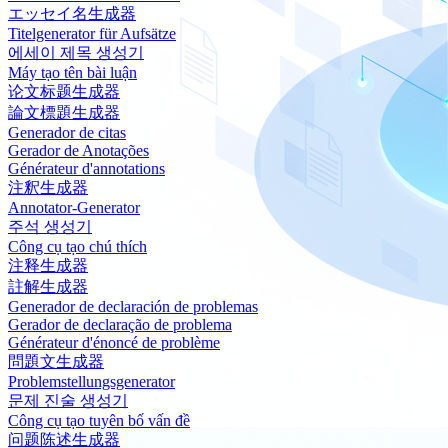
エッセイ名生成器
Titelgenerator für Aufsätze
에세이 제목 생성기
Máy tạo tên bài luận
论文标题生成器
論文標題生成器
Generador de citas
Gerador de Anotações
Générateur d'annotations
注釈生成器
Annotator-Generator
주석 생성기
Công cụ tạo chú thích
注释生成器
註解生成器
Generador de declaración de problemas
Gerador de declaração de problema
Générateur d'énoncé de problème
問題文生成器
Problemstellungsgenerator
문제 진술 생성기
Công cụ tạo tuyên bố vấn đề
问题陈述生成器