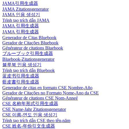
JAMA引用生成器
JAMA Zitationsgenerator
JAMA 인용 생성기
Trình tạo trích dẫn JAMA
JAMA 引用生成器
JAMA 引用生成器
Generador de Citas Bluebook
Gerador de Citações Bluebook
Générateur de citations Bluebook
ブルーブック引用生成器
Bluebook-Zitationsgenerator
블루북 인용 생성기
Trình tạo trích dẫn Bluebook
蓝皮书引用生成器
藍皮書引用生成器
Generador de citas en formato CSE Nombre-Año
Gerador de Citações no Formato Nome-Ano da CSE
Générateur de citations CSE Nom-Anneé
CSE 名称年形式引用生成器
CSE Name-Jahr Zitationsgenerator
CSE 이름-연도 인용 생성기
Trình tạo trích dẫn CSE theo tên-năm
CSE 姓名-年份引文生成器