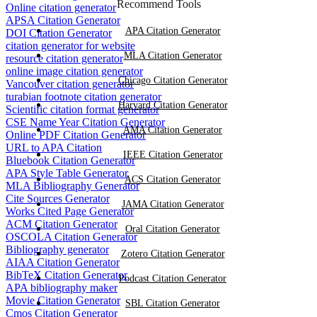
Recommend Tools
Online citation generator
APSA Citation Generator
APA Citation Generator
DOI Citation Generator
citation generator for website
MLA Citation Generator
resource citation generator
online image citation generator
Chicago Citation Generator
Vancouver citation generator
turabian footnote citation generator
Harvard Citation Generator
Scientific citation format generator
CSE Name Year Citation Generator
AMA Citation Generator
Online PDF Citation Generator
URL to APA Citation
IEEE Citation Generator
Bluebook Citation Generator
APA Style Table Generator
ACS Citation Generator
MLA Bibliography Generator
Cite Sources Generator
JAMA Citation Generator
Works Cited Page Generator
ACM Citation Generator
Oral Citation Generator
OSCOLA Citation Generator
Bibliography generator
Zotero Citation Generator
AIAA Citation Generator
BibTeX Citation Generator
Podcast Citation Generator
APA bibliography maker
Movie Citation Generator
SBL Citation Generator
Cmos Citation Generator