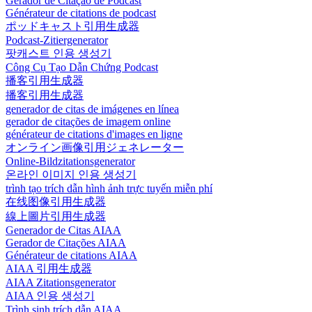
Gerador de Citação de Podcast
Générateur de citations de podcast
ポッドキャスト引用生成器
Podcast-Zitiergenerator
팟캐스트 인용 생성기
Công Cụ Tạo Dẫn Chứng Podcast
播客引用生成器
播客引用生成器
generador de citas de imágenes en línea
gerador de citações de imagem online
générateur de citations d'images en ligne
オンライン画像引用ジェネレーター
Online-Bildzitationsgenerator
온라인 이미지 인용 생성기
trình tạo trích dẫn hình ảnh trực tuyến miễn phí
在线图像引用生成器
線上圖片引用生成器
Generador de Citas AIAA
Gerador de Citações AIAA
Générateur de citations AIAA
AIAA 引用生成器
AIAA Zitationsgenerator
AIAA 인용 생성기
Trình sinh trích dẫn AIAA