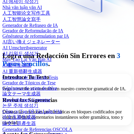
AI 에세이 작성기
Nhà văn luận văn AI
人工智能论文写作工具
人工智慧論文寫手
Generador de Refraseo de IA
Gerador de Reformulação de IA
Générateur de reformulation par IA
AI言い換えジェネレーター
AI Umschreibgenerator
AI 리워드 생성기
Logra una Redacción Sin Errores en
3
Máy Tạo Lại Văn Bản AI
Pasos Sencillos
.
AI重写生成器
AI 重新措辭生成器
Introduce Tu Texto
Generador de Temas de Tesis
Gerador de Tópicos de Tese
Générateur de sujets de thèse
Pega o escribe el contenido en nuestro corrector gramatical de IA.
論文テーマ生成器
Revisa las Sugerencias
Thesenthemen-Generator
논문 주제 생성기
Công cụ Tạo Đề Tài Luận Văn
Destaca las oraciones problemáticas en bloques codificados por
论文主题生成器
colores. Obtén comentarios instantáneos sobre gramática, tono y
claridad.
論文主題產生器
Generador de Referencias OSCOLA