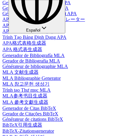
Generador de Tablas en Estilo APA
Gerador de Tabelas no Estilo APA
Générateur de tableaux au format APA
APAスタイルテーブルジェネレーター
APA-Tabellengenerator
Español
APA 스타일 테이블 생성기
Trình Tạo Bảng Định Dạng APA
APA格式表格生成器
APA 格式表生成器
Generador de Bibliografía MLA
Gerador de Bibliografia MLA
Générateur de bibliographie MLA
MLA 文献生成器
MLA Bibliographie Generator
MLA 참고문헌 생성기
Trình tạo Thư mục MLA
MLA参考书目生成器
MLA 參考文獻生成器
Generador de Citas BibTeX
Gerador de Citações BibTeX
Générateur de citations BibTeX
BibTeX引用生成器
BibTeX-Zitationsgenerator