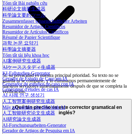
Tóm tắt Bài nghiên cứu
科研论文摘要生成器
科学論文要約ツール
Zusammenfasser wissenschaftlicher Arbeiten
Resumidor de Artigos Científicos
Resumidor de Artículos Científicos
Résumé de Papier Scientifique
과학 논문 요약기
科學論文摘要器
Tóm tắt tài liệu khoa học
AI案例研究生成器
AIケーススタディ生成器
KI-Fallstudien-Generator
Sí, su privacidad es nuestra principal prioridad. Su texto no se
Gerador de Estudo de Caso em IA
guarda ni se comparte, y lo eliminamos permanentemente de
Generador de estudios de caso con IA
nuestros servidores inmediatamente después de que se completa la
Générateur d'études de cas IA
verificación.
AI 사례 연구 생성기
人工智慧案例研究生成器
¿Qué tan preciso es este corrector gramatical en
Máy tạo nghiên cứu điển hình AI
inglés?
人工智能研究论文生成器
AI研究論文生成器
AI-Forschungsarbeiten-Generator
Gerador de Artigos de Pesquisa em IA