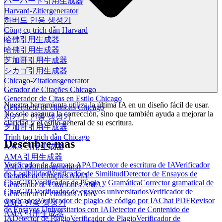
ハーバード引用生成器
Harvard-Zitiergenerator
하버드 인용 생성기
Công cụ trích dẫn Harvard
哈佛引用生成器
哈佛引用生成器
芝加哥引用生成器
シカゴ引用生成器
Chicago-Zitationsgenerator
Gerador de Citações Chicago
Generador de Citas en Estilo Chicago
Nuestra herramienta utiliza la última IA en un diseño fácil de usar.
Générateur de citations Chicago
No solo asegura la corrección, sino que también ayuda a mejorar la
시카고 인용 생성기
claridad y el estilo general de su escritura.
芝加哥引用生成器
Trình tạo trích dẫn Chicago
Descubre más
AMA 引用生成器
AMA引用生成器
Verificador de formato APA
Detector de escritura de IA
Verificador
AMA Zitationsgenerator
de Legibilidad
Verificador de Similitud
Detector de Ensayos de
Gerador de Citações AMA
ChatGPT
Verificador de Plagio y Gramática
Corrector gramatical de
Generador de Citaciones AMA
ChatGPT
Verificador de ensayos universitarios
Verificador de
Générateur de citations AMA
duplicados
Verificador de plagio de código por IA
Chat PDF
Revisor
AMA 인용 생성기
de Ensayos Universitarios con IA
Detector de Contenido de
AMA 引用生成器
IA
Detector de Plagio
Verificador de Plagio
Verificador de