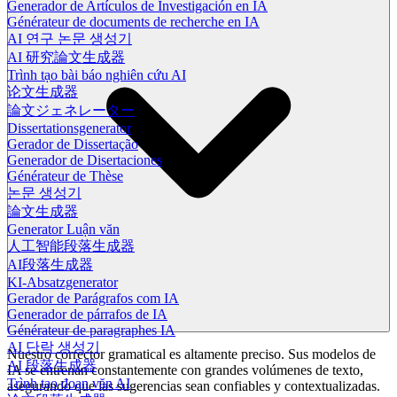
Generador de Artículos de Investigación en IA
Générateur de documents de recherche en IA
AI 연구 논문 생성기
AI 研究論文生成器
Trình tạo bài báo nghiên cứu AI
论文生成器
論文ジェネレーター
Dissertationsgenerator
Gerador de Dissertação
Generador de Disertaciones
Générateur de Thèse
논문 생성기
論文生成器
Generator Luận văn
人工智能段落生成器
AI段落生成器
KI-Absatzgenerator
Gerador de Parágrafos com IA
Generador de párrafos de IA
Générateur de paragraphes IA
AI 단락 생성기
Nuestro corrector gramatical es altamente preciso. Sus modelos de
AI 段落生成器
IA se entrenan constantemente con grandes volúmenes de texto,
Trình tạo đoạn văn AI
asegurando que las sugerencias sean confiables y contextualizadas.