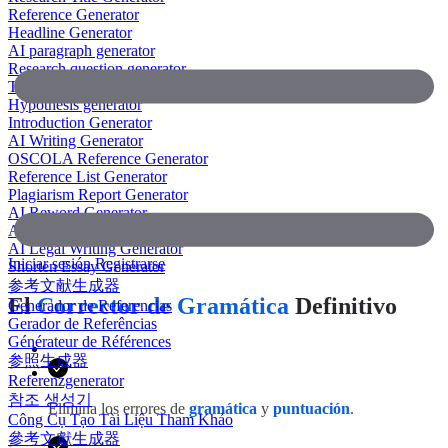
Reference Generator
Headline Generator
AI paragraph generator
Research question generator
Thesis paragraph generator
Hypothesis generator
Introduction Generator
AI Writing Generator
OSCOLA Reference Generator
Reference List Generator
Plagiarism Report Generator
AI Reword Generator
AI Bullet Point Generator
AI Legal Writing Generator
Iniciar sesión
Registrarse
Shorten Essay Generator
参考文献生成器
El
Corrector de Gramática
Definitivo
Generador de Referencias
Gerador de Referências
Générateur de Références
参照生成器
Referenzgenerator
참조 생성기
Elimina los errores de
gramática
y
puntuación
.
Công Cụ Tạo Tài Liệu Tham Khảo
參考文獻生成器