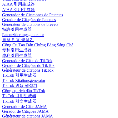
AIAA 引用生成器
AIAA 引用生成器
Generador de Citaciones de Patentes
Gerador de Citações de Patentes
Générateur de citations de brevets
特許引用生成器
Patentzitierungsgenerator
특허 인용 생성기
Công Cụ Tạo Dẫn Chứng Bằng Sáng Chế
专利引用生成器
專利引用生成器
Generador de Citas de TikTok
Gerador de Citações do TikTok
Générateur de citations TikTok
TikTok 引用生成器
TikTok Zitationsgenerator
TikTok 인용 생성기
Công cụ trích dẫn TikTok
TikTok 引用生成器
TikTok 引文生成器
Generador de Citas JAMA
Gerador de Citações JAMA
Générateur de citations JAMA