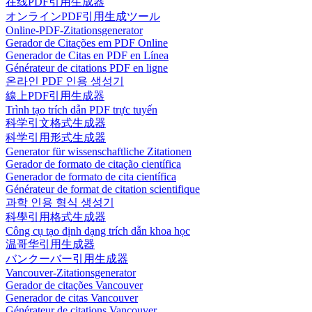
在线PDF引用生成器
オンラインPDF引用生成ツール
Online-PDF-Zitationsgenerator
Gerador de Citações em PDF Online
Generador de Citas en PDF en Línea
Générateur de citations PDF en ligne
온라인 PDF 인용 생성기
線上PDF引用生成器
Trình tạo trích dẫn PDF trực tuyến
科学引文格式生成器
科学引用形式生成器
Generator für wissenschaftliche Zitationen
Gerador de formato de citação científica
Generador de formato de cita científica
Générateur de format de citation scientifique
과학 인용 형식 생성기
科學引用格式生成器
Công cụ tạo định dạng trích dẫn khoa học
温哥华引用生成器
バンクーバー引用生成器
Vancouver-Zitationsgenerator
Gerador de citações Vancouver
Generador de citas Vancouver
Générateur de citations Vancouver