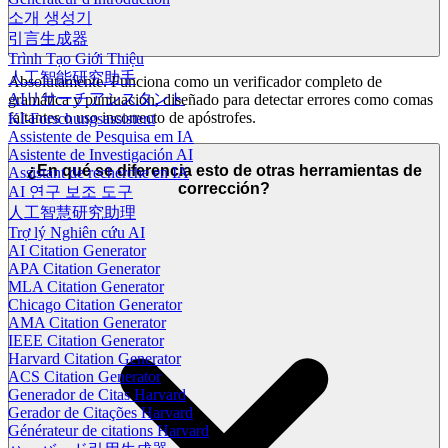
소개 생성기
引言生成器
Trình Tạo Giới Thiệu
人工智能研究助手
Absolutamente. Funciona como un verificador completo de
AIリサーチアシスタント
gramática y puntuación, diseñado para detectar errores como comas
faltantes o uso incorrecto de apóstrofes.
KI-Forschungsassistent
Assistente de Pesquisa em IA
Asistente de Investigación AI
¿En qué se diferencia esto de otras herramientas de
Assistant de recherche en IA
corrección?
AI 연구 보조 도구
人工智慧研究助理
Trợ lý Nghiên cứu AI
AI Citation Generator
APA Citation Generator
MLA Citation Generator
Chicago Citation Generator
AMA Citation Generator
IEEE Citation Generator
Harvard Citation Generator
ACS Citation Generator
Generador de Citas Harvard
Gerador de Citações Harvard
Générateur de citations Harvard