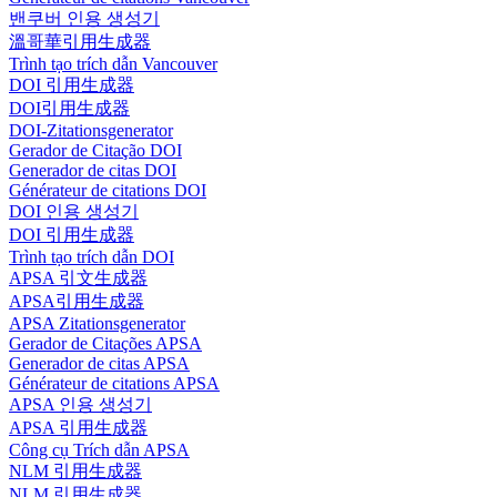
밴쿠버 인용 생성기
溫哥華引用生成器
Trình tạo trích dẫn Vancouver
DOI 引用生成器
DOI引用生成器
DOI-Zitationsgenerator
Gerador de Citação DOI
Generador de citas DOI
Générateur de citations DOI
DOI 인용 생성기
DOI 引用生成器
Trình tạo trích dẫn DOI
APSA 引文生成器
APSA引用生成器
APSA Zitationsgenerator
Gerador de Citações APSA
Generador de citas APSA
Générateur de citations APSA
APSA 인용 생성기
APSA 引用生成器
Công cụ Trích dẫn APSA
NLM 引用生成器
NLM 引用生成器