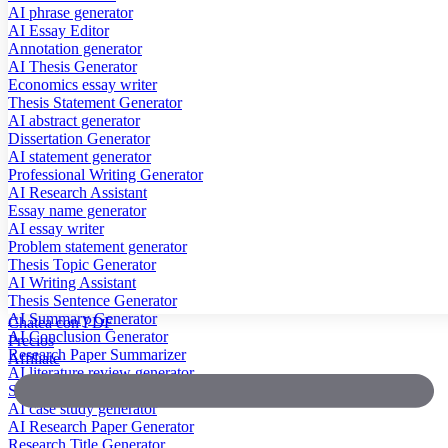
AI phrase generator
AI Essay Editor
Annotation generator
AI Thesis Generator
Economics essay writer
Thesis Statement Generator
AI abstract generator
Dissertation Generator
AI statement generator
Professional Writing Generator
AI Research Assistant
Essay name generator
AI essay writer
Problem statement generator
Thesis Topic Generator
AI Writing Assistant
Thesis Sentence Generator
AI Summary Generator
Chatea con PDF
AI Conclusion Generator
Precios
Research Paper Summarizer
Affiliate
AI literature review generator
Scientific Paper Summarizer
AI case study generator
AI Research Paper Generator
Research Title Generator