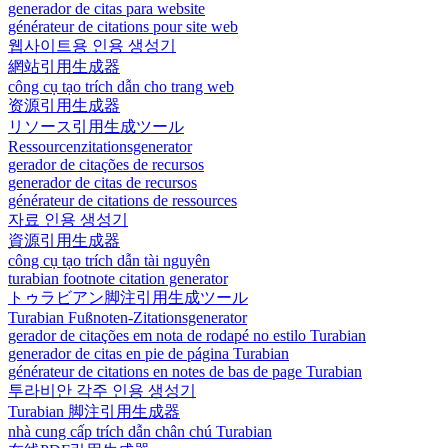
generador de citas para website
générateur de citations pour site web
웹사이트용 인용 생성기
網站引用生成器
công cụ tạo trích dẫn cho trang web
资源引用生成器
リソース引用生成ツール
Ressourcenzitationsgenerator
gerador de citações de recursos
generador de citas de recursos
générateur de citations de ressources
자료 인용 생성기
資源引用生成器
công cụ tạo trích dẫn tài nguyên
turabian footnote citation generator
トゥラビアン脚注引用生成ツール
Turabian Fußnoten-Zitationsgenerator
gerador de citações em nota de rodapé no estilo Turabian
generador de citas en pie de página Turabian
générateur de citations en notes de bas de page Turabian
투라비안 각주 인용 생성기
Turabian 脚注引用生成器
nhà cung cấp trích dẫn chân chú Turabian