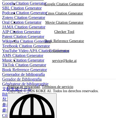
Google Citation Generator
Google Citation Generator
SBL Citation Generator
Podcast Citation Generator
Cmos Citation Generator
Zotero Citation Generator
Oral Citation Generator
Movie Citation Generator
JAMA Citation Generator
AIP Citation Generator
Checker Tool
Patent Citation Generator
Wikipedia Citation Generator
Book Reference Generator
Textbook Citation Generator
YouTube Video APA Citation Generator
Contáctenos
AMS Citation Generator
Music Citation Generator
service@koke.ai
TikTok Citation Generator
Book Reference Generator
Generador de bibliografía
Gerador de Bibliografia
Générateur de bibliographie
Política de privacidad
,
Términos de servicio
文献生成ツール
Copyright © 2026 KOKE AI. Todos los derechos reservados.
Bibliographie-Generator
참고 문헌 생성기
参考文献生成器
參考書目生成器
Công cụ tạo danh mục tài liệu