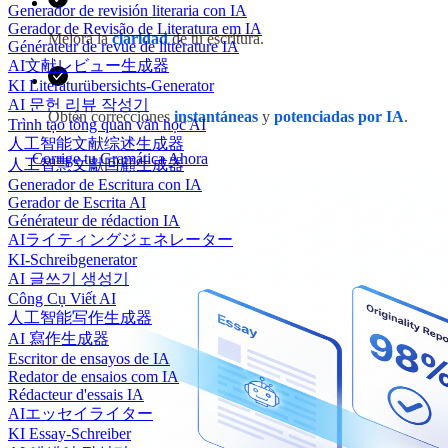
Generador de revisión literaria con IA
Gerador de Revisão de Literatura em IA
Mejora la
claridad
de tu escritura.
Générateur de revue de littérature IA
AI文献レビュー生成器
KI Literaturübersichts-Generator
AI 문헌 리뷰 작성기
Obtén correcciones
instantáneas
y
potenciadas por IA
.
Trình tạo tổng quan văn học AI
人工智能文献综述生成器
Corrige tu Gramática Ahora
人工智慧文獻回顧生成器
Generador de Escritura con IA
Gerador de Escrita AI
Générateur de rédaction IA
AIライティングジェネレーター
KI-Schreibgenerator
AI 글쓰기 생성기
Công Cụ Viết AI
人工智能写作生成器
AI 寫作生成器
Escritor de ensayos de IA
Redator de ensaios com IA
Rédacteur d'essais IA
AIエッセイライター
KI Essay-Schreiber