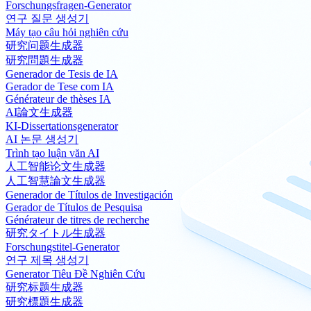
Forschungsfragen-Generator
연구 질문 생성기
Máy tạo câu hỏi nghiên cứu
研究问题生成器
研究問題生成器
Generador de Tesis de IA
Gerador de Tese com IA
Générateur de thèses IA
AI論文生成器
KI-Dissertationsgenerator
AI 논문 생성기
Trình tạo luận văn AI
人工智能论文生成器
人工智慧論文生成器
Generador de Títulos de Investigación
Gerador de Títulos de Pesquisa
Générateur de titres de recherche
研究タイトル生成器
Forschungstitel-Generator
연구 제목 생성기
Generator Tiêu Đề Nghiên Cứu
研究标题生成器
研究標題生成器