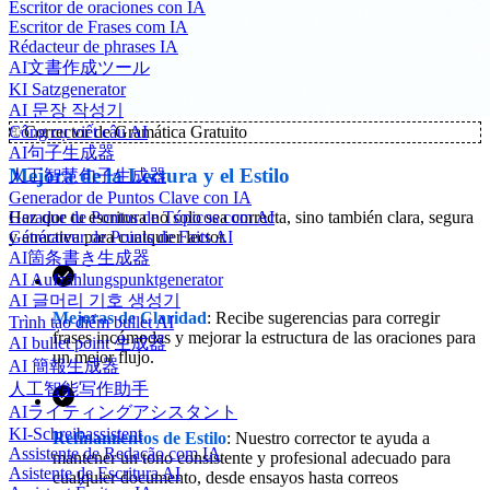
Escritor de oraciones con IA
Escritor de Frases com IA
Rédacteur de phrases IA
AI文書作成ツール
KI Satzgenerator
AI 문장 작성기
✨
Corrector de Gramática Gratuito
Công cụ viết câu AI
AI句子生成器
Mejora de la Lectura y el Estilo
人工智慧句子生成器
Generador de Puntos Clave con IA
Gerador de Pontos de Tópicos com AI
Haz que tu escritura no solo sea correcta, sino también clara, segura
Générateur de Points de Faits AI
y atractiva para cualquier lector.
AI箇条書き生成器
AI Aufzählungspunktgenerator
AI 글머리 기호 생성기
Mejoras de Claridad
: Recibe sugerencias para corregir
Trình tạo điểm bullet AI
frases incómodas y mejorar la estructura de las oraciones para
AI bullet point 生成器
un mejor flujo.
AI 簡報生成器
人工智能写作助手
AIライティングアシスタント
KI-Schreibassistent
Refinamientos de Estilo
: Nuestro corrector te ayuda a
Assistente de Redação com IA
mantener un tono consistente y profesional adecuado para
Asistente de Escritura AI
cualquier documento, desde ensayos hasta correos