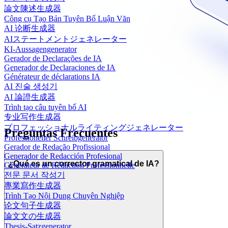
論文陳述生成器
Công cụ Tạo Bản Tuyên Bố Luận Văn
AI 论断生成器
AIステートメントジェネレーター
KI-Aussagengenerator
Gerador de Declarações de IA
Generador de Declaraciones de IA
Générateur de déclarations IA
AI 진술 생성기
AI 論證生成器
Trình tạo câu tuyên bố AI
专业写作生成器
プロフェッショナルライティングジェネレーター
Preguntas Frecuentes
Professioneller Schreibgenerator
Gerador de Redação Profissional
Generador de Redacción Profesional
¿Qué es un corrector gramatical de IA?
Générateur de Rédaction Professionnelle
전문 문서 작성기
專業寫作生成器
Trình Tạo Nội Dung Chuyên Nghiệp
论文句子生成器
論文文の生成器
Thesis-Satzgenerator