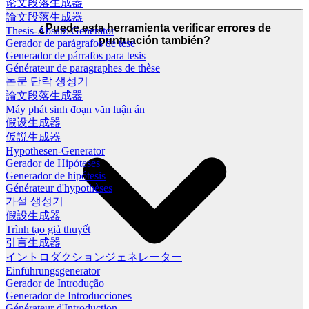
论文段落生成器
論文段落生成器
¿Puede esta herramienta verificar errores de
Thesis-Absatz-Generator
puntuación también?
Gerador de parágrafos de tese
Generador de párrafos para tesis
Générateur de paragraphes de thèse
논문 단락 생성기
論文段落生成器
Máy phát sinh đoạn văn luận án
假设生成器
仮説生成器
Hypothesen-Generator
Gerador de Hipóteses
Generador de hipótesis
Générateur d'hypothèses
가설 생성기
假設生成器
Trình tạo giả thuyết
引言生成器
イントロダクションジェネレーター
Einführungsgenerator
Gerador de Introdução
Generador de Introducciones
Générateur d'Introduction