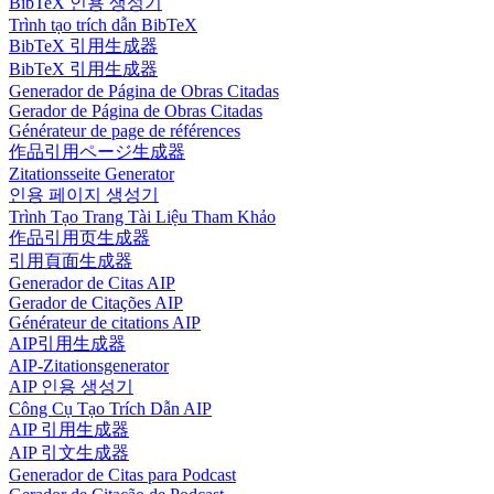
BibTeX 인용 생성기
Trình tạo trích dẫn BibTeX
BibTeX 引用生成器
BibTeX 引用生成器
Generador de Página de Obras Citadas
Gerador de Página de Obras Citadas
Générateur de page de références
作品引用ページ生成器
Zitationsseite Generator
인용 페이지 생성기
Trình Tạo Trang Tài Liệu Tham Khảo
作品引用页生成器
引用頁面生成器
Generador de Citas AIP
Gerador de Citações AIP
Générateur de citations AIP
AIP引用生成器
AIP-Zitationsgenerator
AIP 인용 생성기
Công Cụ Tạo Trích Dẫn AIP
AIP 引用生成器
AIP 引文生成器
Generador de Citas para Podcast