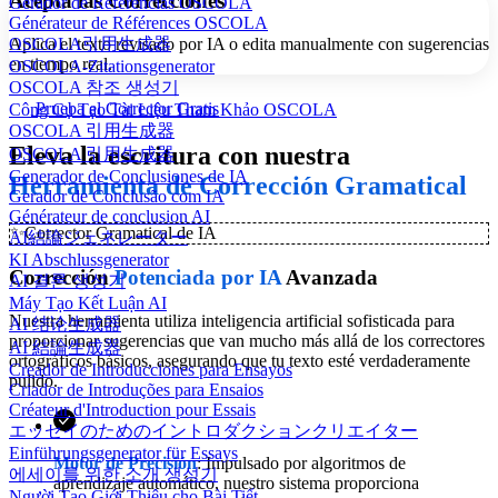
Acepta las Correcciones
Gerador de Referências OSCOLA
Générateur de Références OSCOLA
Aplica el texto revisado por IA o edita manualmente con sugerencias
OSCOLA引用生成器
en tiempo real.
OSCOLA-Zitationsgenerator
OSCOLA 참조 생성기
Prueba el Corrector Gratis
Công Cụ Tạo Tài Liệu Tham Khảo OSCOLA
OSCOLA 引用生成器
Eleva la escritura con nuestra
OSCOLA 引用生成器
Generador de Conclusiones de IA
Herramienta de Corrección Gramatical
Gerador de Conclusão com IA
Générateur de conclusion AI
✨
Corrector Gramatical de IA
AI結論ジェネレーター
KI Abschlussgenerator
Corrección
Potenciada por IA
Avanzada
AI 결론 생성기
Máy Tạo Kết Luận AI
Nuestra herramienta utiliza inteligencia artificial sofisticada para
AI 结论生成器
proporcionar sugerencias que van mucho más allá de los correctores
AI 結論生成器
ortográficos básicos, asegurando que tu texto esté verdaderamente
Creador de Introducciones para Ensayos
pulido.
Criador de Introduções para Ensaios
Créateur d'Introduction pour Essais
エッセイのためのイントロダクションクリエイター
Einführungsgenerator für Essays
Motor de Precisión
: Impulsado por algoritmos de
에세이를 위한 소개 생성기
aprendizaje automático, nuestro sistema proporciona
Người Tạo Giới Thiệu cho Bài Tiết