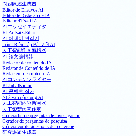
問題陳述生成器
Editor de Ensayos AI
Editor de Redação de IA
Éditeur d'Essai IA
AIエッセイエディタ
KI Aufsatz-Editor
AI 에세이 편집기
Trình Biên Tập Bài Viết AI
人工智能作文编辑器
AI 論文編輯器
Redactor de contenido IA
Redator de Conteúdo de IA
Rédacteur de contenu IA
AIコンテンツライター
KI-Inhaltsautor
AI 콘텐츠 작가
Nhà văn nội dung AI
人工智能内容撰写器
人工智慧內容作家
Generador de preguntas de investigación
Gerador de perguntas de pesquisa
Générateur de questions de recherche
研究課題生成器