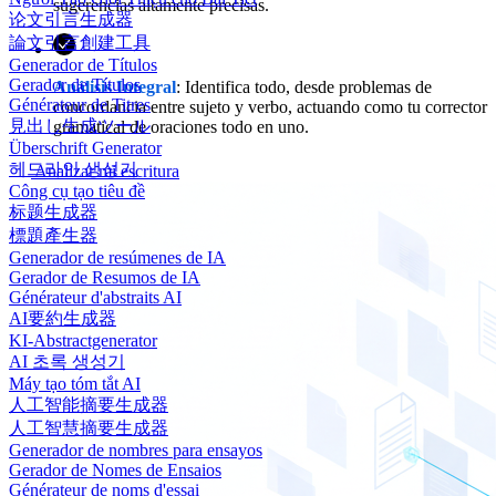
sugerencias altamente precisas.
论文引言生成器
論文引言創建工具
Generador de Títulos
Gerador de Títulos
Análisis Integral
: Identifica todo, desde problemas de
Générateur de Titres
concordancia entre sujeto y verbo, actuando como tu corrector
見出し生成ツール
gramatical de oraciones todo en uno.
Überschrift Generator
헤드라인 생성기
Analizar mi escritura
Công cụ tạo tiêu đề
标题生成器
標題產生器
Generador de resúmenes de IA
Gerador de Resumos de IA
Générateur d'abstraits AI
AI要約生成器
KI-Abstractgenerator
AI 초록 생성기
Máy tạo tóm tắt AI
人工智能摘要生成器
人工智慧摘要生成器
Generador de nombres para ensayos
Gerador de Nomes de Ensaios
Générateur de noms d'essai