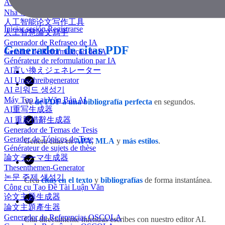
AI 에세이 작성기
Nhà văn luận văn AI
人工智能论文写作工具
Iniciar sesión
Registrarse
人工智慧論文寫手
Generador de Refraseo de IA
Generador de citas PDF
Gerador de Reformulação de IA
Générateur de reformulation par IA
AI言い換えジェネレーター
AI Umschreibgenerator
AI 리워드 생성기
Máy Tạo Lại Văn Bản AI
Ve
de PDF a una bibliografía perfecta
en segundos.
AI重写生成器
AI 重新措辭生成器
Generador de Temas de Tesis
Gerador de Tópicos de Tese
Genera citas en
APA
,
MLA
y
más estilos
.
Générateur de sujets de thèse
論文テーマ生成器
Thesenthemen-Generator
논문 주제 생성기
Crea
citas en el texto
y
bibliografías
de forma instantánea.
Công cụ Tạo Đề Tài Luận Văn
论文主题生成器
論文主題產生器
Generador de Referencias OSCOLA
Cita directamente mientras escribes con nuestro editor AI.