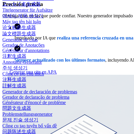
Precisión precisa
エッセイ名生成器
Titelgenerator für Aufsätze
Obtenga citas en las que puede confiar. Nuestro generador impulsado p
에세이 제목 생성기
Máy tạo tên bài luận
论文标题生成器
論文標題生成器
Impulsado por IA que
realiza una referencia cruzada en una
Generador de citas
Gerador de Anotações
Générateur d'annotations
注釈生成器
Siempre actualizado con los últimos formatos
, incluyendo A
Annotator-Generator
주석 생성기
Generar una cita en APA
Công cụ tạo chú thích
注释生成器
註解生成器
Generador de declaración de problemas
Gerador de declaração de problema
Générateur d'énoncé de problème
問題文生成器
Problemstellungsgenerator
문제 진술 생성기
Công cụ tạo tuyên bố vấn đề
问题陈述生成器