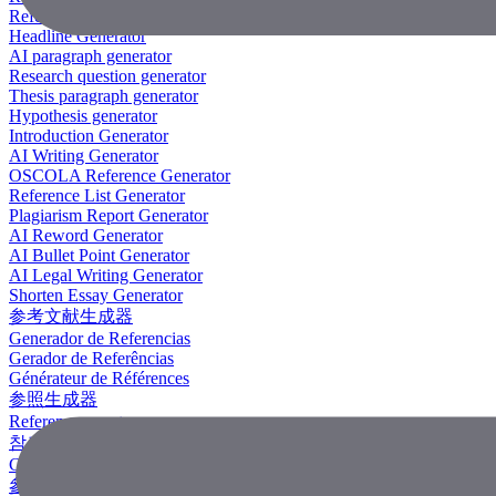
Reference Generator
Headline Generator
AI paragraph generator
Research question generator
Thesis paragraph generator
Hypothesis generator
Introduction Generator
AI Writing Generator
OSCOLA Reference Generator
Reference List Generator
Plagiarism Report Generator
AI Reword Generator
AI Bullet Point Generator
AI Legal Writing Generator
Shorten Essay Generator
参考文献生成器
Generador de Referencias
Gerador de Referências
Générateur de Références
参照生成器
Referenzgenerator
참조 생성기
Công Cụ Tạo Tài Liệu Tham Khảo
參考文獻生成器