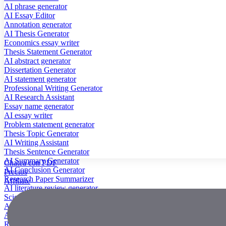
AI phrase generator
AI Essay Editor
Annotation generator
AI Thesis Generator
Economics essay writer
Thesis Statement Generator
AI abstract generator
Dissertation Generator
AI statement generator
Professional Writing Generator
AI Research Assistant
Essay name generator
AI essay writer
Problem statement generator
Thesis Topic Generator
AI Writing Assistant
Thesis Sentence Generator
AI Summary Generator
Chatea con PDF
AI Conclusion Generator
Precios
Research Paper Summarizer
Affiliate
AI literature review generator
Scientific Paper Summarizer
AI case study generator
AI Research Paper Generator
Research Title Generator