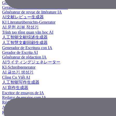
Generador de revisión literaria con IA
Gerador de Revisão de Literatura em IA
Générateur de revue de littérature IA
AI文献レビュー生成器
KI Literaturübersichts-Generator
AI 문헌 리뷰 작성기
Trình tạo tổng quan văn học AI
人工智能文献综述生成器
人工智慧文獻回顧生成器
Generador de Escritura con IA
Gerador de Escrita AI
Générateur de rédaction IA
AIライティングジェネレーター
KI-Schreibgenerator
AI 글쓰기 생성기
Công Cụ Viết AI
人工智能写作生成器
AI 寫作生成器
Escritor de ensayos de IA
Redator de ensaios com IA
Rédacteur d'essais IA
AIエッセイライター
KI Essay-Schreiber