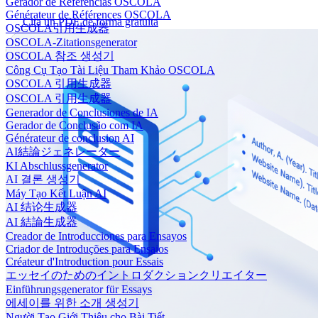
Gerador de Referências OSCOLA
Générateur de Références OSCOLA
Cita un PDF de forma gratuita
OSCOLA引用生成器
OSCOLA-Zitationsgenerator
OSCOLA 참조 생성기
Công Cụ Tạo Tài Liệu Tham Khảo OSCOLA
OSCOLA 引用生成器
OSCOLA 引用生成器
Generador de Conclusiones de IA
Gerador de Conclusão com IA
Générateur de conclusion AI
AI結論ジェネレーター
KI Abschlussgenerator
AI 결론 생성기
Máy Tạo Kết Luận AI
AI 结论生成器
AI 結論生成器
Creador de Introducciones para Ensayos
Criador de Introduções para Ensaios
Créateur d'Introduction pour Essais
エッセイのためのイントロダクションクリエイター
Einführungsgenerator für Essays
에세이를 위한 소개 생성기
Người Tạo Giới Thiệu cho Bài Tiết