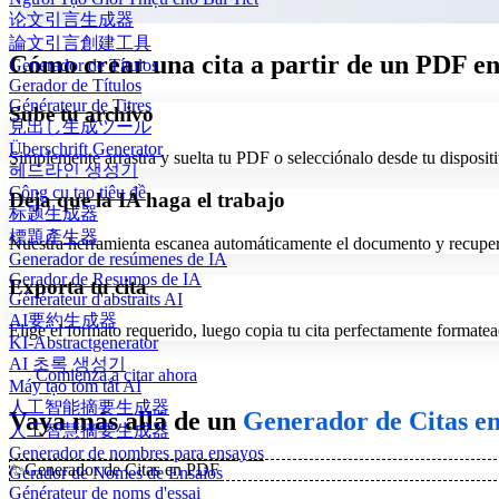
论文引言生成器
論文引言創建工具
Cómo crear una cita a partir de un PDF en 
Generador de Títulos
Gerador de Títulos
Générateur de Titres
Sube tu archivo
見出し生成ツール
Überschrift Generator
Simplemente arrastra y suelta tu PDF o selecciónalo desde tu disposit
헤드라인 생성기
Công cụ tạo tiêu đề
Deja que la IA haga el trabajo
标题生成器
標題產生器
Nuestra herramienta escanea automáticamente el documento y recupera e
Generador de resúmenes de IA
Gerador de Resumos de IA
Exporta tu cita
Générateur d'abstraits AI
AI要約生成器
Elige el formato requerido, luego copia tu cita perfectamente formatea
KI-Abstractgenerator
AI 초록 생성기
Comienza a citar ahora
Máy tạo tóm tắt AI
人工智能摘要生成器
Vaya más allá de un
Generador de Citas e
人工智慧摘要生成器
Generador de nombres para ensayos
✨
Generador de Citas en PDF
Gerador de Nomes de Ensaios
Générateur de noms d'essai