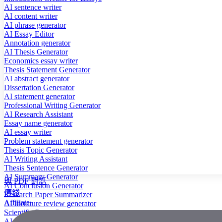
AI sentence writer
AI content writer
AI phrase generator
AI Essay Editor
Annotation generator
AI Thesis Generator
Economics essay writer
Thesis Statement Generator
AI abstract generator
Dissertation Generator
AI statement generator
Professional Writing Generator
AI Research Assistant
Essay name generator
AI essay writer
Problem statement generator
Thesis Topic Generator
AI Writing Assistant
Thesis Sentence Generator
AI Summary Generator
與 PDF 對話
AI Conclusion Generator
價錢
Research Paper Summarizer
Affiliate
AI literature review generator
Scientific Paper Summarizer
AI case study generator