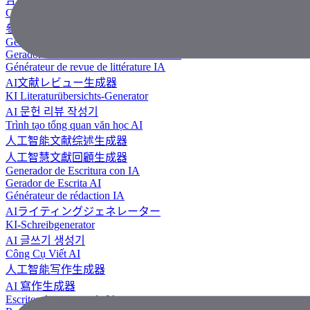
Công Cụ Tạo Tài Liệu Tham Khảo
參考文獻生成器
Generador de revisión literaria con IA
Gerador de Revisão de Literatura em IA
Générateur de revue de littérature IA
AI文献レビュー生成器
KI Literaturübersichts-Generator
AI 문헌 리뷰 작성기
Trình tạo tổng quan văn học AI
人工智能文献综述生成器
人工智慧文獻回顧生成器
Generador de Escritura con IA
Gerador de Escrita AI
Générateur de rédaction IA
AIライティングジェネレーター
KI-Schreibgenerator
AI 글쓰기 생성기
Công Cụ Viết AI
人工智能写作生成器
AI 寫作生成器
Escritor de ensayos de IA