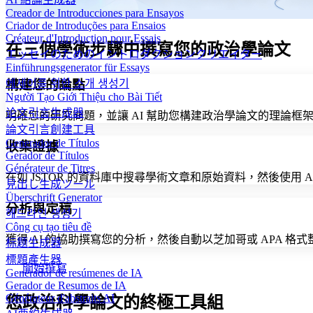
Creador de Introducciones para Ensayos
Criador de Introduções para Ensaios
Créateur d'Introduction pour Essais
在三個學術步驟中撰寫您的政治學論文
エッセイのためのイントロダクションクリエイター
Einführungsgenerator für Essays
構建您的論點
에세이를 위한 소개 생성기
Người Tạo Giới Thiệu cho Bài Tiết
论文引言生成器
明確您的研究問題，並讓 AI 幫助您構建政治學論文的理論框
論文引言創建工具
Generador de Títulos
收集證據
Gerador de Títulos
Générateur de Titres
在如 JSTOR 的資料庫中搜尋學術文章和原始資料，然後使用 
見出し生成ツール
Überschrift Generator
分析與定稿
헤드라인 생성기
Công cụ tạo tiêu đề
獲得 AI 的協助撰寫您的分析，然後自動以芝加哥或 APA 
标题生成器
標題產生器
開始撰寫
Generador de resúmenes de IA
Gerador de Resumos de IA
Générateur d'abstraits AI
您政治科學論文的終極工具組