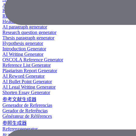
AI Research Paper Generator
Research Title Generator
Reference Generator
Headline Generator
AI paragraph generator
Research question generator
Thesis paragraph generator
Hypothesis generator
Introduction Generator
AI Writing Generator
OSCOLA Reference Generator
Reference List Generator
Plagiarism Report Generator
AI Reword Generator
AI Bullet Point Generator
AI Legal Writing Generator
Shorten Essay Generator
参考文献生成器
Generador de Referencias
Gerador de Referências
Générateur de Références
参照生成器
Referenzgenerator
참조 생성기