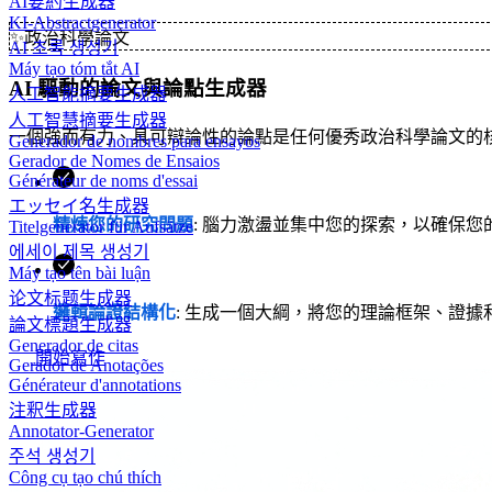
AI要約生成器
KI-Abstractgenerator
✨
政治科學論文
AI 초록 생성기
Máy tạo tóm tắt AI
AI 驅動的論文與論點生成器
人工智能摘要生成器
人工智慧摘要生成器
一個強而有力、具可辯論性的論點是任何優秀政治科學論文的
Generador de nombres para ensayos
Gerador de Nomes de Ensaios
Générateur de noms d'essai
エッセイ名生成器
精煉您的研究問題
: 腦力激盪並集中您的探索，以確保
Titelgenerator für Aufsätze
에세이 제목 생성기
Máy tạo tên bài luận
论文标题生成器
邏輯論證結構化
: 生成一個大綱，將您的理論框架、證
論文標題生成器
Generador de citas
開始寫作
Gerador de Anotações
Générateur d'annotations
注釈生成器
Annotator-Generator
주석 생성기
Công cụ tạo chú thích