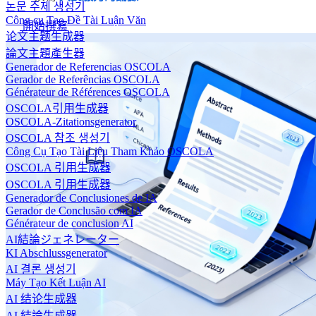
논문 주제 생성기
Công cụ Tạo Đề Tài Luận Văn
開始撰寫
论文主题生成器
論文主題產生器
Generador de Referencias OSCOLA
Gerador de Referências OSCOLA
Générateur de Références OSCOLA
OSCOLA引用生成器
OSCOLA-Zitationsgenerator
OSCOLA 참조 생성기
Công Cụ Tạo Tài Liệu Tham Khảo OSCOLA
OSCOLA 引用生成器
OSCOLA 引用生成器
Generador de Conclusiones de IA
Gerador de Conclusão com IA
Générateur de conclusion AI
AI結論ジェネレーター
KI Abschlussgenerator
AI 결론 생성기
Máy Tạo Kết Luận AI
AI 结论生成器
AI 結論生成器