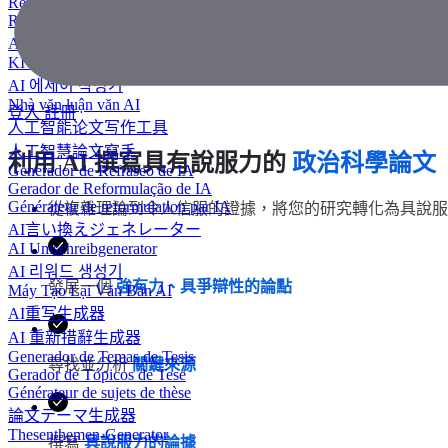
Redator de ensaios com IA
Rédacteur d'essais IA
AIエッセイライター
KI Essay-Schreiber
AI 에세이 작성기
Nhà văn luận văn AI
登入
註冊
人工智能论文写作工具
人工智慧論文寫手
利用 AI 撰寫具有說服力的
政治科學論文
Generador de Refraseo de IA
Gerador de Reformulação de IA
Générateur de reformulation par IA
從複雜理論到令人信服的證據，將您的研究轉化為具說服力
AI言い換えジェネレーター
AI Umschreibgenerator
AI 리워드 생성기
發展一個
強有力、具爭辯性的論點
Máy Tạo Lại Văn Bản AI
AI重写生成器
AI 重新措辭生成器
Generador de Temas de Tesis
尋找並分析
關鍵來源
Gerador de Tópicos de Tese
Générateur de sujets de thèse
論文テーマ生成器
Thesenthemen-Generator
撰寫
具說服力的論據