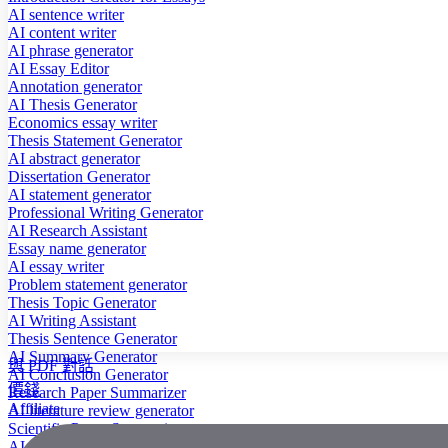
AI sentence writer
AI content writer
AI phrase generator
AI Essay Editor
Annotation generator
AI Thesis Generator
Economics essay writer
Thesis Statement Generator
AI abstract generator
Dissertation Generator
AI statement generator
Professional Writing Generator
AI Research Assistant
Essay name generator
AI essay writer
Problem statement generator
Thesis Topic Generator
AI Writing Assistant
Thesis Sentence Generator
AI Summary Generator
與 PDF 對話
AI Conclusion Generator
價錢
Research Paper Summarizer
Affiliate
AI literature review generator
Scientific Paper Summarizer
AI case study generator