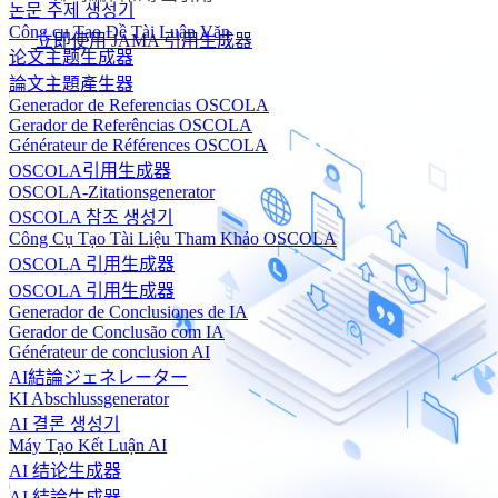
논문 주제 생성기
Công cụ Tạo Đề Tài Luận Văn
立即使用 JAMA 引用生成器
论文主题生成器
論文主題產生器
Generador de Referencias OSCOLA
Gerador de Referências OSCOLA
Générateur de Références OSCOLA
OSCOLA引用生成器
OSCOLA-Zitationsgenerator
OSCOLA 참조 생성기
Công Cụ Tạo Tài Liệu Tham Khảo OSCOLA
OSCOLA 引用生成器
OSCOLA 引用生成器
Generador de Conclusiones de IA
Gerador de Conclusão com IA
Générateur de conclusion AI
AI結論ジェネレーター
KI Abschlussgenerator
AI 결론 생성기
Máy Tạo Kết Luận AI
AI 结论生成器
AI 結論生成器