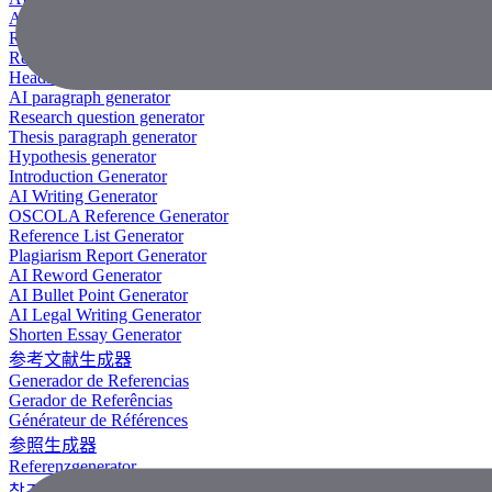
AI Research Paper Generator
Research Title Generator
Reference Generator
Headline Generator
AI paragraph generator
Research question generator
Thesis paragraph generator
Hypothesis generator
Introduction Generator
AI Writing Generator
OSCOLA Reference Generator
Reference List Generator
Plagiarism Report Generator
AI Reword Generator
AI Bullet Point Generator
AI Legal Writing Generator
Shorten Essay Generator
参考文献生成器
Generador de Referencias
Gerador de Referências
Générateur de Références
参照生成器
Referenzgenerator
참조 생성기