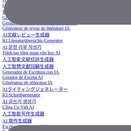
Công Cụ Tạo Tài Liệu Tham Khảo
參考文獻生成器
Generador de revisión literaria con IA
Gerador de Revisão de Literatura em IA
Générateur de revue de littérature IA
AI文献レビュー生成器
KI Literaturübersichts-Generator
AI 문헌 리뷰 작성기
Trình tạo tổng quan văn học AI
人工智能文献综述生成器
人工智慧文獻回顧生成器
Generador de Escritura con IA
Gerador de Escrita AI
Générateur de rédaction IA
AIライティングジェネレーター
KI-Schreibgenerator
AI 글쓰기 생성기
Công Cụ Viết AI
人工智能写作生成器
AI 寫作生成器
Escritor de ensayos de IA