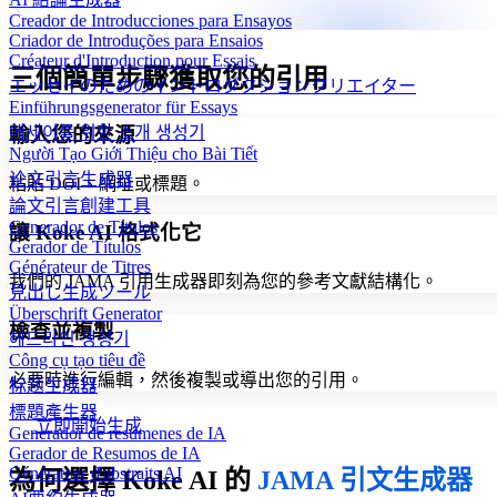
Creador de Introducciones para Ensayos
Criador de Introduções para Ensaios
Créateur d'Introduction pour Essais
三個簡單步驟獲取您的引用
エッセイのためのイントロダクションクリエイター
Einführungsgenerator für Essays
輸入您的來源
에세이를 위한 소개 생성기
Người Tạo Giới Thiệu cho Bài Tiết
论文引言生成器
粘貼 DOI、網址或標題。
論文引言創建工具
Generador de Títulos
讓 Koke AI 格式化它
Gerador de Títulos
Générateur de Titres
我們的 JAMA 引用生成器即刻為您的參考文獻結構化。
見出し生成ツール
Überschrift Generator
檢查並複製
헤드라인 생성기
Công cụ tạo tiêu đề
必要時進行編輯，然後複製或導出您的引用。
标题生成器
標題產生器
立即開始生成
Generador de resúmenes de IA
Gerador de Resumos de IA
Générateur d'abstraits AI
為何選擇 Koke AI 的
JAMA 引文生成器