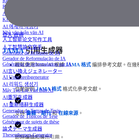
Redator de ensaios com IA
Rédacteur d'essais IA
AIエッセイライター
KI Essay-Schreiber
AI 에세이 작성기
Nhà văn luận văn AI
登入
註冊
人工智能论文写作工具
人工智慧論文寫手
JAMA
引用生成器
Generador de Refraseo de IA
Gerador de Reformulação de IA
Générateur de reformulation par IA
輕鬆使用 Koke AI 根據
JAMA 格式
編排參考文獻。在幾
AI言い換えジェネレーター
AI Umschreibgenerator
AI 리워드 생성기
自動按照
JAMA 格式
格式化參考文獻。
Máy Tạo Lại Văn Bản AI
AI重写生成器
AI 重新措辭生成器
Generador de Temas de Tesis
支持
書籍
、
期刊
和
在線來源
。
Gerador de Tópicos de Tese
Générateur de sujets de thèse
論文テーマ生成器
Thesenthemen-Generator
即時編輯和導出引用。