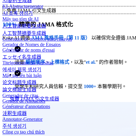
AI要約生成器
KI-Abstractgenerator
✨
免費 JAMA 引文生成器
AI 초록 생성기
Máy tạo tóm tắt AI
100%
精準的 JAMA 格式化
人工智能摘要生成器
人工智慧摘要生成器
Koke AI 遵循
AMA 風格手冊（第 11 版）
以確保完全遵循 JA
Generador de nombres para ensayos
Gerador de Nomes de Ensaios
Générateur de noms d'essai
エッセイ名生成器
涵蓋
編號順序
、
上標格式
，以及“
et al.
” 的作者限制。
Titelgenerator für Aufsätze
에세이 제목 생성기
Máy tạo tên bài luận
论文标题生成器
受學生和研究人員信賴，提交至
1000+
本醫學期刊。
論文標題生成器
Generador de citas
免費 JAMA 引文生成器
Gerador de Anotações
Générateur d'annotations
注釈生成器
Annotator-Generator
주석 생성기
Công cụ tạo chú thích