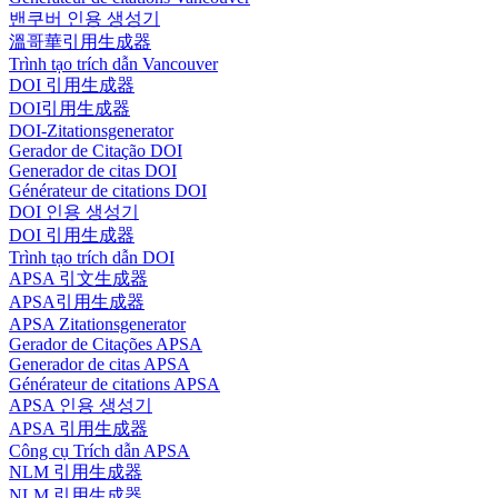
밴쿠버 인용 생성기
溫哥華引用生成器
Trình tạo trích dẫn Vancouver
DOI 引用生成器
DOI引用生成器
DOI-Zitationsgenerator
Gerador de Citação DOI
Generador de citas DOI
Générateur de citations DOI
DOI 인용 생성기
DOI 引用生成器
Trình tạo trích dẫn DOI
APSA 引文生成器
APSA引用生成器
APSA Zitationsgenerator
Gerador de Citações APSA
Generador de citas APSA
Générateur de citations APSA
APSA 인용 생성기
APSA 引用生成器
Công cụ Trích dẫn APSA
NLM 引用生成器
NLM 引用生成器