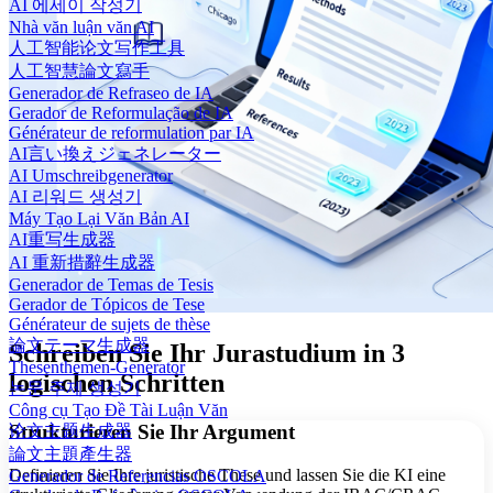
AI 에세이 작성기
Nhà văn luận văn AI
人工智能论文写作工具
人工智慧論文寫手
Generador de Refraseo de IA
Gerador de Reformulação de IA
Générateur de reformulation par IA
AI言い換えジェネレーター
AI Umschreibgenerator
AI 리워드 생성기
Máy Tạo Lại Văn Bản AI
AI重写生成器
AI 重新措辭生成器
Generador de Temas de Tesis
Gerador de Tópicos de Tese
Générateur de sujets de thèse
論文テーマ生成器
Schreiben Sie Ihr Jurastudium in 3
Thesenthemen-Generator
logischen Schritten
논문 주제 생성기
Công cụ Tạo Đề Tài Luận Văn
Strukturieren Sie Ihr Argument
论文主题生成器
論文主題產生器
Definieren Sie Ihre juristische These und lassen Sie die KI eine
Generador de Referencias OSCOLA