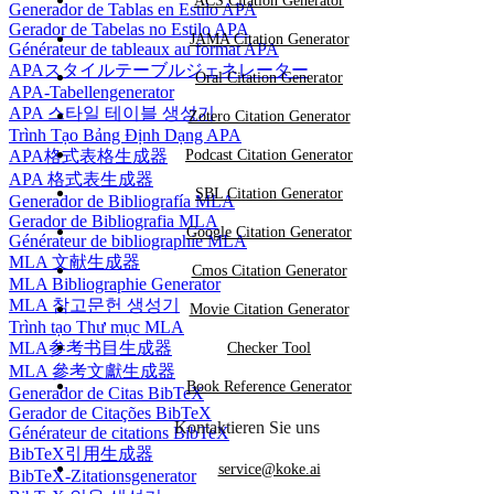
ACS Citation Generator
Generador de Tablas en Estilo APA
Gerador de Tabelas no Estilo APA
JAMA Citation Generator
Générateur de tableaux au format APA
APAスタイルテーブルジェネレーター
Oral Citation Generator
APA-Tabellengenerator
APA 스타일 테이블 생성기
Zotero Citation Generator
Trình Tạo Bảng Định Dạng APA
APA格式表格生成器
Podcast Citation Generator
APA 格式表生成器
SBL Citation Generator
Generador de Bibliografía MLA
Gerador de Bibliografia MLA
Google Citation Generator
Générateur de bibliographie MLA
MLA 文献生成器
Cmos Citation Generator
MLA Bibliographie Generator
MLA 참고문헌 생성기
Movie Citation Generator
Trình tạo Thư mục MLA
MLA参考书目生成器
Checker Tool
MLA 參考文獻生成器
Book Reference Generator
Generador de Citas BibTeX
Gerador de Citações BibTeX
Kontaktieren Sie uns
Générateur de citations BibTeX
BibTeX引用生成器
service@koke.ai
BibTeX-Zitationsgenerator