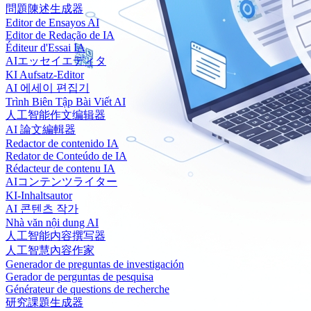
問題陳述生成器
Editor de Ensayos AI
Editor de Redação de IA
Éditeur d'Essai IA
AIエッセイエディタ
KI Aufsatz-Editor
AI 에세이 편집기
Trình Biên Tập Bài Viết AI
人工智能作文编辑器
AI 論文編輯器
Redactor de contenido IA
Redator de Conteúdo de IA
Rédacteur de contenu IA
AIコンテンツライター
KI-Inhaltsautor
AI 콘텐츠 작가
Nhà văn nội dung AI
人工智能内容撰写器
人工智慧內容作家
Generador de preguntas de investigación
Gerador de perguntas de pesquisa
Générateur de questions de recherche
研究課題生成器