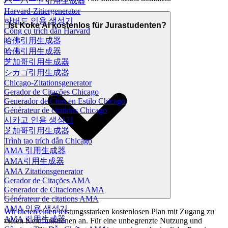
ハーバード引用生成器
Harvard-Zitiergenerator
하버드 인용 생성기
Ist Koke AI kostenlos für Jurastudenten?
Công cụ trích dẫn Harvard
哈佛引用生成器
哈佛引用生成器
芝加哥引用生成器
シカゴ引用生成器
Chicago-Zitationsgenerator
Gerador de Citações Chicago
Generador de Citas en Estilo Chicago
Générateur de citations Chicago
시카고 인용 생성기
芝加哥引用生成器
Trình tạo trích dẫn Chicago
AMA 引用生成器
AMA引用生成器
AMA Zitationsgenerator
Gerador de Citações AMA
Generador de Citaciones AMA
Générateur de citations AMA
AMA 인용 생성기
Wir bieten einen leistungsstarken kostenlosen Plan mit Zugang zu
AMA 引用生成器
vielen Kernfunktionen an. Für eine unbegrenzte Nutzung und