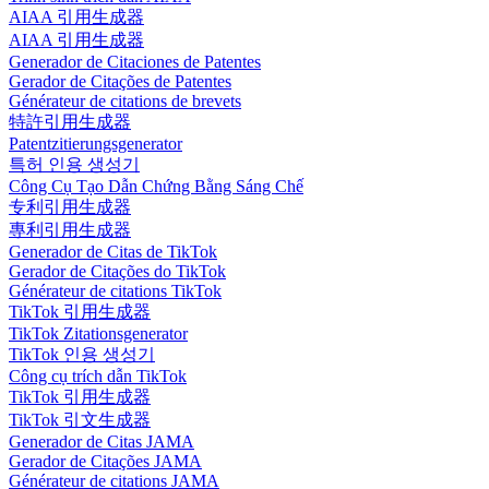
AIAA 引用生成器
AIAA 引用生成器
Generador de Citaciones de Patentes
Gerador de Citações de Patentes
Générateur de citations de brevets
特許引用生成器
Patentzitierungsgenerator
특허 인용 생성기
Công Cụ Tạo Dẫn Chứng Bằng Sáng Chế
专利引用生成器
專利引用生成器
Generador de Citas de TikTok
Gerador de Citações do TikTok
Générateur de citations TikTok
TikTok 引用生成器
TikTok Zitationsgenerator
TikTok 인용 생성기
Công cụ trích dẫn TikTok
TikTok 引用生成器
TikTok 引文生成器
Generador de Citas JAMA
Gerador de Citações JAMA
Générateur de citations JAMA