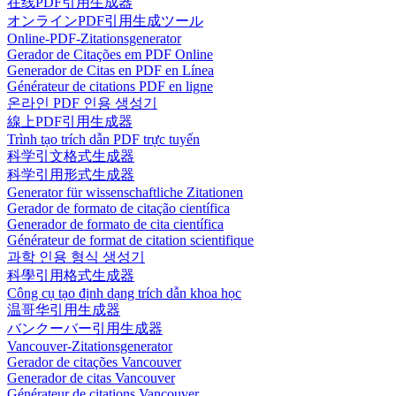
在线PDF引用生成器
オンラインPDF引用生成ツール
Online-PDF-Zitationsgenerator
Gerador de Citações em PDF Online
Generador de Citas en PDF en Línea
Générateur de citations PDF en ligne
온라인 PDF 인용 생성기
線上PDF引用生成器
Trình tạo trích dẫn PDF trực tuyến
科学引文格式生成器
科学引用形式生成器
Generator für wissenschaftliche Zitationen
Gerador de formato de citação científica
Generador de formato de cita científica
Générateur de format de citation scientifique
과학 인용 형식 생성기
科學引用格式生成器
Công cụ tạo định dạng trích dẫn khoa học
温哥华引用生成器
バンクーバー引用生成器
Vancouver-Zitationsgenerator
Gerador de citações Vancouver
Generador de citas Vancouver
Générateur de citations Vancouver