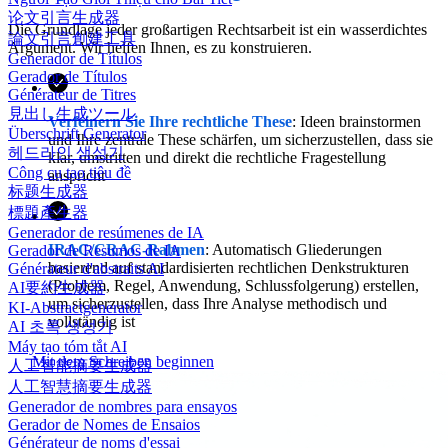
论文引言生成器
Die Grundlage jeder großartigen Rechtsarbeit ist ein wasserdichtes
論文引言創建工具
Argument. Wir helfen Ihnen, es zu konstruieren.
Generador de Títulos
Gerador de Títulos
Générateur de Titres
見出し生成ツール
Verfeinern Sie Ihre rechtliche These
: Ideen brainstormen
Überschrift Generator
und Ihre zentrale These schärfen, um sicherzustellen, dass sie
헤드라인 생성기
klar, umstritten und direkt die rechtliche Fragestellung
Công cụ tạo tiêu đề
anspricht
标题生成器
標題產生器
Generador de resúmenes de IA
IRAC/CRAC-Rahmen
: Automatisch Gliederungen
Gerador de Resumos de IA
basierend auf standardisierten rechtlichen Denkstrukturen
Générateur d'abstraits AI
(Problem, Regel, Anwendung, Schlussfolgerung) erstellen,
AI要約生成器
um sicherzustellen, dass Ihre Analyse methodisch und
KI-Abstractgenerator
vollständig ist
AI 초록 생성기
Máy tạo tóm tắt AI
Mit dem Schreiben beginnen
人工智能摘要生成器
人工智慧摘要生成器
Generador de nombres para ensayos
Gerador de Nomes de Ensaios
Générateur de noms d'essai