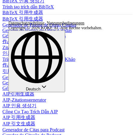
BibTeX 인용 생성기
Trình tạo trích dẫn BibTeX
BibTeX 引用生成器
BibTeX 引用生成器
Datenschutzrichtlinie
,
Nutzungsbedingungen
Generador de Página de Obras Citadas
Copyright © 2026 KOKE AI. Alle Rechte vorbehalten.
Gerador de Página de Obras Citadas
Générateur de page de références
作品引用ページ生成器
Zitationsseite Generator
인용 페이지 생성기
Trình Tạo Trang Tài Liệu Tham Khảo
作品引用页生成器
引用頁面生成器
Generador de Citas AIP
Gerador de Citações AIP
Générateur de citations AIP
Deutsch
AIP引用生成器
AIP-Zitationsgenerator
AIP 인용 생성기
Công Cụ Tạo Trích Dẫn AIP
AIP 引用生成器
AIP 引文生成器
Generador de Citas para Podcast