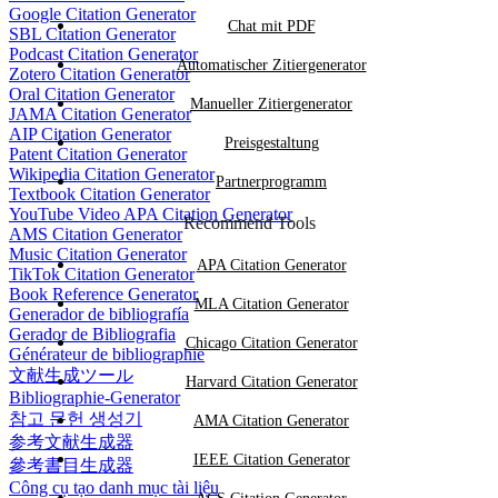
Google Citation Generator
Chat mit PDF
SBL Citation Generator
Podcast Citation Generator
Automatischer Zitiergenerator
Zotero Citation Generator
Oral Citation Generator
Manueller Zitiergenerator
JAMA Citation Generator
AIP Citation Generator
Preisgestaltung
Patent Citation Generator
Wikipedia Citation Generator
Partnerprogramm
Textbook Citation Generator
YouTube Video APA Citation Generator
Recommend Tools
AMS Citation Generator
Music Citation Generator
APA Citation Generator
TikTok Citation Generator
Book Reference Generator
MLA Citation Generator
Generador de bibliografía
Gerador de Bibliografia
Chicago Citation Generator
Générateur de bibliographie
文献生成ツール
Harvard Citation Generator
Bibliographie-Generator
참고 문헌 생성기
AMA Citation Generator
参考文献生成器
IEEE Citation Generator
參考書目生成器
Công cụ tạo danh mục tài liệu