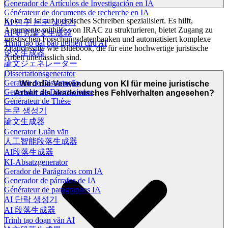
Generador de Artículos de Investigación en IA
Générateur de documents de recherche en IA
Koke AI ist auf juristisches Schreiben spezialisiert. Es hilft,
AI 연구 논문 생성기
Argumente mithilfe von IRAC zu strukturieren, bietet Zugang zu
AI 研究論文生成器
juristischen Forschungsdatenbanken und automatisiert komplexe
Trình tạo bài báo nghiên cứu AI
Zitationsstile wie Bluebook, die für eine hochwertige juristische
论文生成器
Arbeit unerlässlich sind.
論文ジェネレーター
Dissertationsgenerator
Gerador de Dissertação
Wird die Verwendung von KI für meine juristische
Generador de Disertaciones
Arbeit als akademisches Fehlverhalten angesehen?
Générateur de Thèse
논문 생성기
論文生成器
Generator Luận văn
人工智能段落生成器
AI段落生成器
KI-Absatzgenerator
Gerador de Parágrafos com IA
Generador de párrafos de IA
Générateur de paragraphes IA
AI 단락 생성기
AI 段落生成器
Trình tạo đoạn văn AI