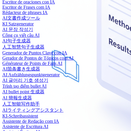
Escritor de oraciones con IA
Escritor de Frases com IA
Rédacteur de phrases IA
AI文書作成ツール
KI Satzgenerator
AI 문장 작성기
Công cụ viết câu AI
AI句子生成器
人工智慧句子生成器
Generador de Puntos Clave con IA
Gerador de Pontos de Tópicos com AI
Générateur de Points de Faits AI
AI箇条書き生成器
AI Aufzählungspunktgenerator
AI 글머리 기호 생성기
Trình tạo điểm bullet AI
AI bullet point 生成器
AI 簡報生成器
人工智能写作助手
AIライティングアシスタント
KI-Schreibassistent
Assistente de Redação com IA
Asistente de Escritura AI