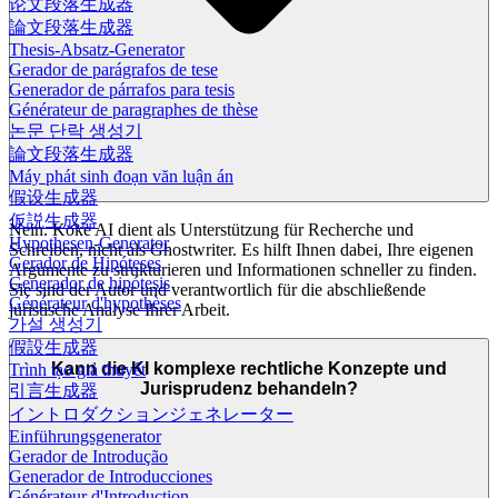
论文段落生成器
論文段落生成器
Thesis-Absatz-Generator
Gerador de parágrafos de tese
Generador de párrafos para tesis
Générateur de paragraphes de thèse
논문 단락 생성기
論文段落生成器
Máy phát sinh đoạn văn luận án
假设生成器
仮説生成器
Nein. Koke AI dient als Unterstützung für Recherche und
Hypothesen-Generator
Schreiben, nicht als Ghostwriter. Es hilft Ihnen dabei, Ihre eigenen
Gerador de Hipóteses
Argumente zu strukturieren und Informationen schneller zu finden.
Generador de hipótesis
Sie sind der Autor und verantwortlich für die abschließende
Générateur d'hypothèses
juristische Analyse Ihrer Arbeit.
가설 생성기
假設生成器
Kann die KI komplexe rechtliche Konzepte und
Trình tạo giả thuyết
Jurisprudenz behandeln?
引言生成器
イントロダクションジェネレーター
Einführungsgenerator
Gerador de Introdução
Generador de Introducciones
Générateur d'Introduction