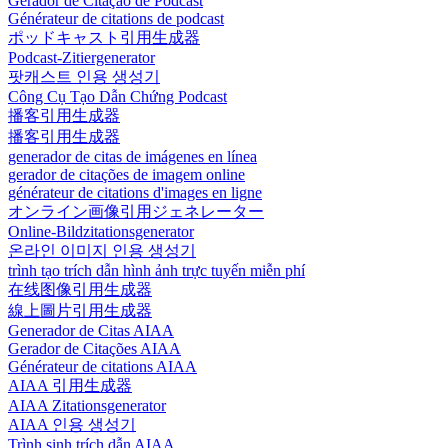
Gerador de Citação de Podcast
Générateur de citations de podcast
ポッドキャスト引用生成器
Podcast-Zitiergenerator
팟캐스트 인용 생성기
Công Cụ Tạo Dẫn Chứng Podcast
播客引用生成器
播客引用生成器
generador de citas de imágenes en línea
gerador de citações de imagem online
générateur de citations d'images en ligne
オンライン画像引用ジェネレーター
Online-Bildzitationsgenerator
온라인 이미지 인용 생성기
trình tạo trích dẫn hình ảnh trực tuyến miễn phí
在线图像引用生成器
線上圖片引用生成器
Generador de Citas AIAA
Gerador de Citações AIAA
Générateur de citations AIAA
AIAA 引用生成器
AIAA Zitationsgenerator
AIAA 인용 생성기
Trình sinh trích dẫn AIAA