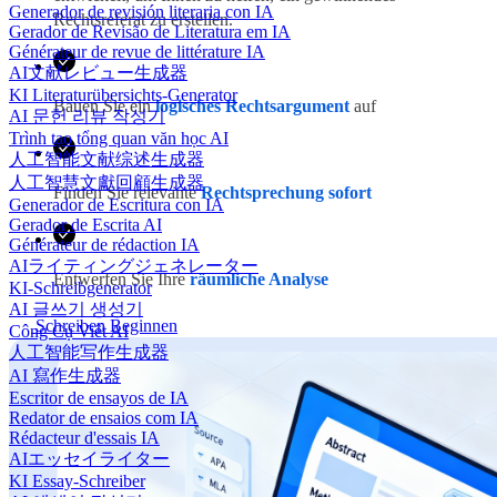
Generador de revisión literaria con IA
Rechtsreferat zu erstellen.
Gerador de Revisão de Literatura em IA
Générateur de revue de littérature IA
AI文献レビュー生成器
KI Literaturübersichts-Generator
Bauen Sie ein
logisches Rechtsargument
auf
AI 문헌 리뷰 작성기
Trình tạo tổng quan văn học AI
人工智能文献综述生成器
人工智慧文獻回顧生成器
Finden Sie relevante
Rechtsprechung sofort
Generador de Escritura con IA
Gerador de Escrita AI
Générateur de rédaction IA
AIライティングジェネレーター
Entwerfen Sie Ihre
räumliche Analyse
KI-Schreibgenerator
AI 글쓰기 생성기
Schreiben Beginnen
Công Cụ Viết AI
人工智能写作生成器
AI 寫作生成器
Escritor de ensayos de IA
Redator de ensaios com IA
Rédacteur d'essais IA
AIエッセイライター
KI Essay-Schreiber