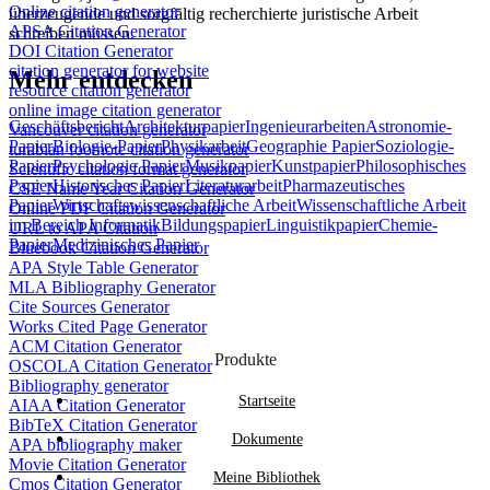
Online citation generator
überzeugende und sorgfältig recherchierte juristische Arbeit
APSA Citation Generator
schreiben müssen.
DOI Citation Generator
citation generator for website
Mehr entdecken
resource citation generator
online image citation generator
Geschäftsbericht
Architekturpapier
Ingenieurarbeiten
Astronomie-
Vancouver citation generator
Papier
Biologie-Papier
Physikarbeit
Geographie Papier
Soziologie-
turabian footnote citation generator
Papier
Psychologie Papier
Musikpapier
Kunstpapier
Philosophisches
Scientific citation format generator
Papier
Historisches Papier
Literaturarbeit
Pharmazeutisches
CSE Name Year Citation Generator
Papier
Wirtschaftswissenschaftliche Arbeit
Wissenschaftliche Arbeit
Online PDF Citation Generator
im Bereich Informatik
Bildungspapier
Linguistikpapier
Chemie-
URL to APA Citation
Papier
Medizinisches Papier
Bluebook Citation Generator
APA Style Table Generator
MLA Bibliography Generator
Cite Sources Generator
Works Cited Page Generator
ACM Citation Generator
Produkte
OSCOLA Citation Generator
Bibliography generator
Startseite
AIAA Citation Generator
BibTeX Citation Generator
Dokumente
APA bibliography maker
Movie Citation Generator
Meine Bibliothek
Cmos Citation Generator