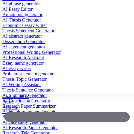
AI phrase generator
AI Essay Editor
Annotation generator
AI Thesis Generator
Economics essay writer
Thesis Statement Generator
AI abstract generator
Dissertation Generator
AI statement generator
Professional Writing Generator
AI Research Assistant
Essay name generator
AI essay writer
Problem statement generator
Thesis Topic Generator
AI Writing Assistant
Thesis Sentence Generator
AI Summary Generator
Chat mit PDF
AI Conclusion Generator
Preise
Research Paper Summarizer
Affiliate
AI literature review generator
Scientific Paper Summarizer
AI case study generator
AI Research Paper Generator
Research Title Generator