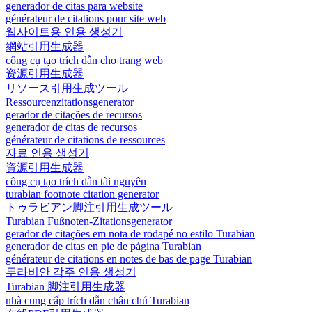
generador de citas para website
générateur de citations pour site web
웹사이트용 인용 생성기
網站引用生成器
công cụ tạo trích dẫn cho trang web
资源引用生成器
リソース引用生成ツール
Ressourcenzitationsgenerator
gerador de citações de recursos
generador de citas de recursos
générateur de citations de ressources
자료 인용 생성기
資源引用生成器
công cụ tạo trích dẫn tài nguyên
turabian footnote citation generator
トゥラビアン脚注引用生成ツール
Turabian Fußnoten-Zitationsgenerator
gerador de citações em nota de rodapé no estilo Turabian
generador de citas en pie de página Turabian
générateur de citations en notes de bas de page Turabian
투라비안 각주 인용 생성기
Turabian 脚注引用生成器
nhà cung cấp trích dẫn chân chú Turabian