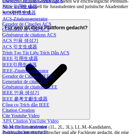
Công cụ Tạo Dẫn Chứng AMA
erweiterte Zitationswerkzeuge bieten wir erschwingliche Premium-
ACS 引用生成器
Pläne an, die speziell für Jurastudenten und juristische Akademiker
konzipiert sind.
ACS引用生成器
ACS-Zitationsgenerator
Gerador de Citações ACS
Für wen ist diese Plattform gedacht?
Generador de Citas ACS
Générateur de citations ACS
ACS 인용 생성기
ACS 引文生成器
Trình Tạo Tài Liệu Trích Dẫn ACS
IEEE 引用生成器
IEEE引用生成器
IEEE-Zitationsgenerator
Gerador de Citações IEEE
Generador de citas IEEE
Générateur de citations IEEE
IEEE 인용 생성기
IEEE 參考文獻生成器
Công cụ Trích dẫn IEEE
Citation Creation
Cite Youtube Video
APA Citation YouTube Video
NLM citation generator
Sie ist für Jurastudenten (1L, 2L, 3L), LL.M.-Kandidaten,
in-text citation generator
Paralegals, juristische Forscher und alle Fachleute gedacht, die eine