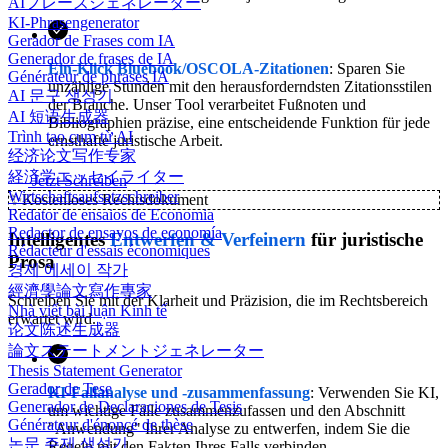
AIフレーズジェネレーター
KI-Phrasengenerator
Gerador de Frases com IA
Generador de frases de IA
Ein-Klick Bluebook/OSCOLA-Zitationen
: Sparen Sie
Générateur de phrases IA
unzählige Stunden mit den herausforderndsten Zitationsstilen
AI 문구 생성기
der Branche. Unser Tool verarbeitet Fußnoten und
AI 短语生成器
Bibliographien präzise, eine entscheidende Funktion für jede
Trình tạo cụm từ AI
ernsthafte juristische Arbeit.
经济论文写作专家
経済学エッセイライター
Jetzt Schreiben
Wirtschaftsaufsatzschreiber
✨
Kostenloses Rechtsdokument
Redator de ensaios de Economia
Redactor de ensayos de economía
Intelligentes
Entwerfen & Verfeinern
für juristische
Rédacteur d'essais économiques
Prosa
경제 에세이 작가
經濟學論文寫作專家
Schreiben Sie mit der Klarheit und Präzision, die im Rechtsbereich
Nhà viết bài luận Kinh tế
erwartet wird.
论文陈述生成器
論文ステートメントジェネレーター
Thesis Statement Generator
Gerador de Tese
KI-Fallanalyse und -zusammenfassung
: Verwenden Sie KI,
Generador de Declaraciones de Tesis
um wichtige Fälle zusammenzufassen und den Abschnitt
Générateur d'énoncé de thèse
"Anwendung" Ihrer Analyse zu entwerfen, indem Sie die
논문 주제 생성기
Regeln mit den Fakten Ihres Falls verbinden.