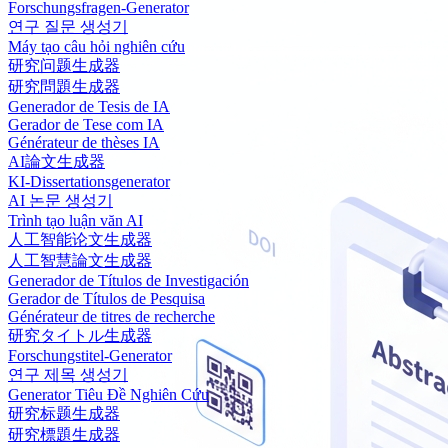
Forschungsfragen-Generator
연구 질문 생성기
Máy tạo câu hỏi nghiên cứu
研究问题生成器
研究問題生成器
Generador de Tesis de IA
Gerador de Tese com IA
Générateur de thèses IA
AI論文生成器
KI-Dissertationsgenerator
AI 논문 생성기
Trình tạo luận văn AI
人工智能论文生成器
人工智慧論文生成器
Generador de Títulos de Investigación
Gerador de Títulos de Pesquisa
Générateur de titres de recherche
研究タイトル生成器
Forschungstitel-Generator
연구 제목 생성기
Generator Tiêu Đề Nghiên Cứu
研究标题生成器
研究標題生成器