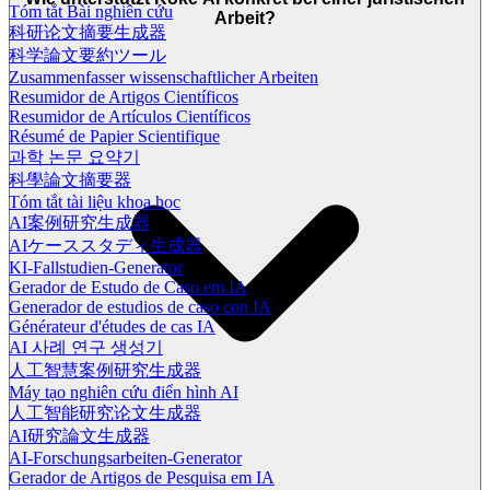
Tóm tắt Bài nghiên cứu
Arbeit?
科研论文摘要生成器
科学論文要約ツール
Zusammenfasser wissenschaftlicher Arbeiten
Resumidor de Artigos Científicos
Resumidor de Artículos Científicos
Résumé de Papier Scientifique
과학 논문 요약기
科學論文摘要器
Tóm tắt tài liệu khoa học
AI案例研究生成器
AIケーススタディ生成器
KI-Fallstudien-Generator
Gerador de Estudo de Caso em IA
Generador de estudios de caso con IA
Générateur d'études de cas IA
AI 사례 연구 생성기
人工智慧案例研究生成器
Máy tạo nghiên cứu điển hình AI
人工智能研究论文生成器
AI研究論文生成器
AI-Forschungsarbeiten-Generator
Gerador de Artigos de Pesquisa em IA