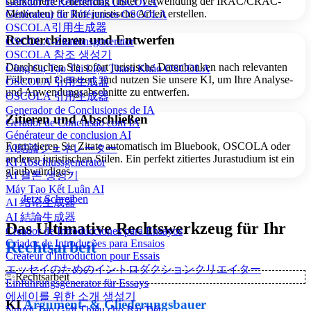
strukturierte Gliederung (unter Verwendung der IRAC/CRAC-
Gerador de Referências OSCOLA
Methoden) für Ihre juristische Arbeit erstellen.
Générateur de Références OSCOLA
OSCOLA引用生成器
Recherchieren und Entwerfen
OSCOLA-Zitationsgenerator
OSCOLA 참조 생성기
Durchsuchen Sie sofort juristische Datenbanken nach relevanten
Công Cụ Tạo Tài Liệu Tham Khảo OSCOLA
Fällen und Gesetzen, und nutzen Sie unsere KI, um Ihre Analyse-
OSCOLA 引用生成器
und Anwendungsabschnitte zu entwerfen.
OSCOLA 引用生成器
Generador de Conclusiones de IA
Zitieren und Abschließen
Gerador de Conclusão com IA
Générateur de conclusion AI
Formatieren Sie Zitate automatisch im Bluebook, OSCOLA oder
AI結論ジェネレーター
anderen juristischen Stilen. Ein perfekt zitiertes Jurastudium ist ein
KI Abschlussgenerator
glaubwürdiges.
AI 결론 생성기
Máy Tạo Kết Luận AI
Jetzt Schreiben
AI 结论生成器
AI 結論生成器
Das Ultimative Rechtswerkzeug für Ihr
Creador de Introducciones para Ensayos
Criador de Introduções para Ensaios
Rechtsarbeit
Créateur d'Introduction pour Essais
エッセイのためのイントロダクションクリエイター
✨
Rechtsarbeit
Einführungsgenerator für Essays
에세이를 위한 소개 생성기
KI
Argument- & Gliederungsbauer
Người Tạo Giới Thiệu cho Bài Tiết