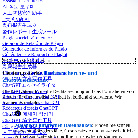
Assistant Écriture IA
AI 작문 도우미
人工智慧寫作助手
Trợ lý Viết AI
剽窃报告生成器
盗作レポート生成ツール
Plagiatsbericht-Generator
Gerador de Relatório de Plágio
Generador de Informes de Plagio
Générateur de Rapport de Plagiat
표절 보고서 생성기
✨
Gesetzestext Generator
剽竊報告生成器
Leistungsstarke
Rechtsrecherche- und
Công cụ tạo Báo cáo Plagiarism
ChatGPT 文章写作工具
Zitationsmaschine
ChatGPTエッセイライター
ChatGPT Essay Writer
Die Navigation durch die Rechtsprechung und das Formatieren von
Redator de Ensaios ChatGPT
Zitaten für eine juristische Arbeit ist berüchtigt schwierig. Wir
Escritor de ensayos ChatGPT
machen es mühelos.
Rédacteur d'essais ChatGPT
ChatGPT 에세이 작성기
ChatGPT 論文寫作工具
Zugang zu juristischen Datenbanken
: Finden Sie schnell
Công Cụ Viết Bài ChatGPT
relevante Präzedenzfälle, Gesetzestexte und wissenschaftliche
人工智能短语生成器
Artikel zur Unterstützung Ihrer juristischen Argumente.