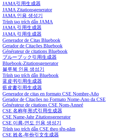
JAMA引用生成器
JAMA Zitationsgenerator
JAMA 인용 생성기
Trình tạo trích dẫn JAMA
JAMA 引用生成器
JAMA 引用生成器
Generador de Citas Bluebook
Gerador de Citações Bluebook
Générateur de citations Bluebook
ブルーブック引用生成器
Bluebook-Zitationsgenerator
블루북 인용 생성기
Trình tạo trích dẫn Bluebook
蓝皮书引用生成器
藍皮書引用生成器
Generador de citas en formato CSE Nombre-Año
Gerador de Citações no Formato Nome-Ano da CSE
Générateur de citations CSE Nom-Anneé
CSE 名称年形式引用生成器
CSE Name-Jahr Zitationsgenerator
CSE 이름-연도 인용 생성기
Trình tạo trích dẫn CSE theo tên-năm
CSE 姓名-年份引文生成器