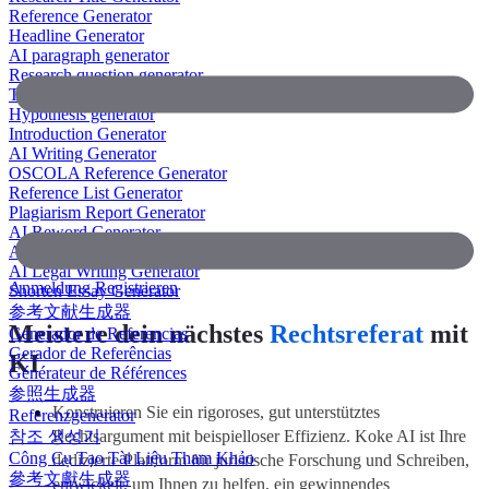
Reference Generator
Headline Generator
AI paragraph generator
Research question generator
Thesis paragraph generator
Hypothesis generator
Introduction Generator
AI Writing Generator
OSCOLA Reference Generator
Reference List Generator
Plagiarism Report Generator
AI Reword Generator
AI Bullet Point Generator
AI Legal Writing Generator
Anmeldung
Registrieren
Shorten Essay Generator
参考文献生成器
Meistere dein nächstes
Rechtsreferat
mit
Generador de Referencias
Gerador de Referências
KI
Générateur de Références
参照生成器
Konstruieren Sie ein rigoroses, gut unterstütztes
Referenzgenerator
참조 생성기
Rechtsargument mit beispielloser Effizienz. Koke AI ist Ihre
Công Cụ Tạo Tài Liệu Tham Khảo
dedizierte Plattform für juristische Forschung und Schreiben,
參考文獻生成器
entwickelt, um Ihnen zu helfen, ein gewinnendes