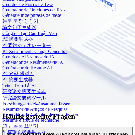
Gerador de Frases de Tese
Generador de Oraciones de Tesis
Générateur de phrases de thèse
논문 문장 생성기
論文句子生成器
Công cụ Tạo Câu Luận Văn
AI 摘要生成器
AI要約ジェネレーター
KI-Zusammenfassungs-Generator
Gerador de Resumos de IA
Generador de Resúmenes de IA
Générateur de Résumé AI
AI 요약 생성기
AI 摘要生成器
Trình Tóm Tắt AI
研究论文摘要生成器
研究論文要約ツール
Forschungsartikel-Zusammenfasser
Resumidor de Artigos de Pesquisa
Resumidor de Artículos de Investigación
Häufig gestellte Fragen
Résumé d'article de recherche
연구 논문 요약기
研究論文摘要生成器
Wie unterstützt Koke AI konkret bei einer juristischen