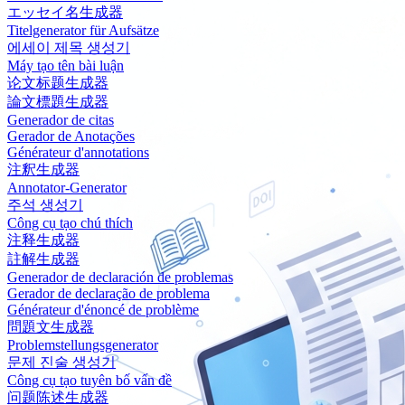
エッセイ名生成器
Titelgenerator für Aufsätze
에세이 제목 생성기
Máy tạo tên bài luận
论文标题生成器
論文標題生成器
Generador de citas
Gerador de Anotações
Générateur d'annotations
注釈生成器
Annotator-Generator
주석 생성기
Công cụ tạo chú thích
注释生成器
註解生成器
Generador de declaración de problemas
Gerador de declaração de problema
Générateur d'énoncé de problème
問題文生成器
Problemstellungsgenerator
문제 진술 생성기
Công cụ tạo tuyên bố vấn đề
问题陈述生成器