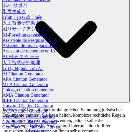
소개 생성기
引言生成器
Trình Tạo Giới Thiệu
人工智能研究助手
AIリサーチアシスタント
KI-Forschungsassistent
Assistente de Pesquisa em IA
Asistente de Investigación AI
Assistant de recherche en IA
AI 연구 보조 도구
人工智慧研究助理
Trợ lý Nghiên cứu AI
AI Citation Generator
APA Citation Generator
MLA Citation Generator
Chicago Citation Generator
AMA Citation Generator
IEEE Citation Generator
Harvard Citation Generator
Ja. Unsere KI ist auf einer umfangreichen Sammlung juristischer
ACS Citation Generator
Dokumente trainiert. Sie kann helfen, komplexe rechtliche Regeln
Generador de Citas Harvard
zusammenzufassen und anzuwenden, jedoch sollte die
Gerador de Citações Harvard
abschließende kritische Analyse und Interpretation in Ihrer
Générateur de citations Harvard
juristischen Arbeit immer von Ihnen selbst kommen.