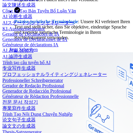
論文陳述生成器
Công cụ Tạo Bản Tuyên Bố Luận Văn
AI 论断生成器
Präzise juristische Terminologie
: Unsere KI verfeinert Ihren
AIステートメントジェネレーター
Text und stellt sicher, dass Sie objektive, eindeutige Sprache
KI-Aussagengenerator
und korrekte juristische Terminologie in Ihrem
Gerador de Declarações de IA
Rechtsdokument verwenden.
Generador de Declaraciones de IA
Générateur de déclarations IA
Jetzt Schreiben
AI 진술 생성기
AI 論證生成器
Trình tạo câu tuyên bố AI
专业写作生成器
プロフェッショナルライティングジェネレーター
Professioneller Schreibgenerator
Gerador de Redação Profissional
Generador de Redacción Profesional
Générateur de Rédaction Professionnelle
전문 문서 작성기
專業寫作生成器
Trình Tạo Nội Dung Chuyên Nghiệp
论文句子生成器
論文文の生成器
Thesis-Satzgenerator