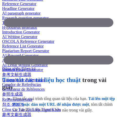
Reference Generator
Headline Generator
AI paragraph generator
Research question generator
Thesis paragraph generator
Hypothesis generator
Introduction Generator
AI Writing Generator
OSCOLA Reference Generator
Reference List Generator
Plagiarism Report Generator
AI Reword Generator
AI Bullet Point Generator
AI Legal Writing Generator
Đăng nhập
Đăng ký
Shorten Essay Generator
参考文献生成器
Tóm tắt các tài liệu học thuật
trong vài
Generador de Referencias
Gerador de Referências
giây
Générateur de Références
参照生成器
Tăng tốc quá trình tổng quan tài liệu của bạn.
Tải lên một tệp
Referenzgenerator
참조 생성기
PDF hoặc dán một URL để nhận được một
, tóm tắt chính
Công Cụ Tạo Tài Liệu Tham Khảo
xác bất kỳ tài liệu nghiên cứu nào trong vài giây.
參考文獻生成器