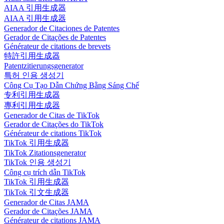
AIAA 引用生成器
AIAA 引用生成器
Generador de Citaciones de Patentes
Gerador de Citações de Patentes
Générateur de citations de brevets
特許引用生成器
Patentzitierungsgenerator
특허 인용 생성기
Công Cụ Tạo Dẫn Chứng Bằng Sáng Chế
专利引用生成器
專利引用生成器
Generador de Citas de TikTok
Gerador de Citações do TikTok
Générateur de citations TikTok
TikTok 引用生成器
TikTok Zitationsgenerator
TikTok 인용 생성기
Công cụ trích dẫn TikTok
TikTok 引用生成器
TikTok 引文生成器
Generador de Citas JAMA
Gerador de Citações JAMA
Générateur de citations JAMA