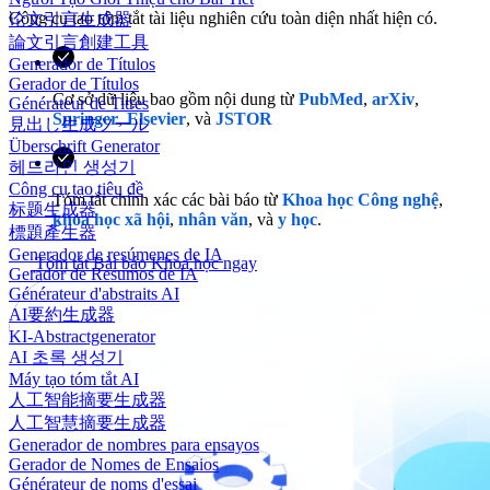
Công cụ tạo tóm tắt tài liệu nghiên cứu toàn diện nhất hiện có.
论文引言生成器
論文引言創建工具
Generador de Títulos
Gerador de Títulos
Cơ sở dữ liệu bao gồm nội dung từ
PubMed
,
arXiv
,
Générateur de Titres
Springer
,
Elsevier
, và
JSTOR
見出し生成ツール
Überschrift Generator
헤드라인 생성기
Công cụ tạo tiêu đề
Tóm tắt chính xác các bài báo từ
Khoa học Công nghệ
,
标题生成器
khoa học xã hội
,
nhân văn
, và
y học
.
標題產生器
Generador de resúmenes de IA
Tóm tắt Bài báo Khoa học ngay
Gerador de Resumos de IA
Générateur d'abstraits AI
AI要約生成器
KI-Abstractgenerator
AI 초록 생성기
Máy tạo tóm tắt AI
人工智能摘要生成器
人工智慧摘要生成器
Generador de nombres para ensayos
Gerador de Nomes de Ensaios
Générateur de noms d'essai