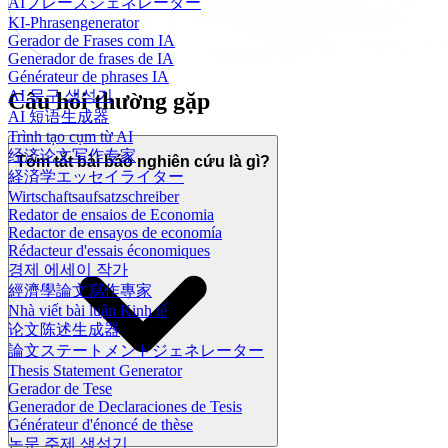
AIフレーズジェネレーター
KI-Phrasengenerator
Gerador de Frases com IA
Generador de frases de IA
Générateur de phrases IA
AI 문구 생성기
Câu hỏi thường gặp
AI 短语生成器
Trình tạo cụm từ AI
经济论文写作专家
Tóm tắt bài báo nghiên cứu là gì?
経済学エッセイライター
Wirtschaftsaufsatzschreiber
Redator de ensaios de Economia
Redactor de ensayos de economía
Rédacteur d'essais économiques
경제 에세이 작가
經濟學論文寫作專家
Nhà viết bài luận Kinh tế
论文陈述生成器
論文ステートメントジェネレーター
Thesis Statement Generator
Gerador de Tese
Generador de Declaraciones de Tesis
Générateur d'énoncé de thèse
논문 주제 생성기