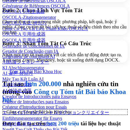
Gerador de Referências OSCOLA
Générateur de Références OSCOLA
Bước 2: Chọn Lĩnh Vực Tóm Tắt
OSCOLA引用生成器
OSCOLA-Zitationsgenerator
Chọn những gì quan trọng nhất: phương pháp, kết quả, hoặc ý
OSCOLA 참조 생성기
nghĩa. Công cụ tóm tắt bài viết học thuật sẽ điều chỉnh theo nhu cầu
Công Cụ Tạo Tài Liệu Tham Khảo OSCOLA
của bạn.
OSCOLA 引用生成器
OSCOLA 引用生成器
Bước 3: Nhận Tóm Tắt Có Cấu Trúc
Generador de Conclusiones de IA
Gerador de Conclusão com IA
Nhận một tóm tắt toàn diện với các trích dẫn tự động được tạo ra.
Générateur de conclusion AI
Xuất sang Zotero, Mendeley, hoặc tải xuống dưới dạng DOCX.
AI結論ジェネレーター
KI Abschlussgenerator
Tóm Tắt Bài Báo Khoa Học
AI 결론 생성기
Máy Tạo Kết Luận AI
Tại sao
hơn 200.000
nhà nghiên cứu tin
AI 结论生成器
tưởng vào
Công cụ Tóm tắt Bài báo Khoa
AI 結論生成器
Creador de Introducciones para Ensayos
học
Criador de Introduções para Ensaios
Créateur d'Introduction pour Essais
✨
Công cụ Tóm tắt Bài báo Khoa học
エッセイのためのイントロダクションクリエイター
Einführungsgenerator für Essays
Được đào tạo trên
hơn 200 triệu
tài liệu học thuật
에세이를 위한 소개 생성기
Người Tạo Giới Thiệu cho Bài Tiết