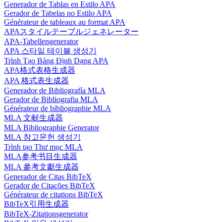
Generador de Tablas en Estilo APA
Gerador de Tabelas no Estilo APA
Générateur de tableaux au format APA
APAスタイルテーブルジェネレーター
APA-Tabellengenerator
APA 스타일 테이블 생성기
Trình Tạo Bảng Định Dạng APA
APA格式表格生成器
APA 格式表生成器
Generador de Bibliografía MLA
Gerador de Bibliografia MLA
Générateur de bibliographie MLA
MLA 文献生成器
MLA Bibliographie Generator
MLA 참고문헌 생성기
Trình tạo Thư mục MLA
MLA参考书目生成器
MLA 參考文獻生成器
Generador de Citas BibTeX
Gerador de Citações BibTeX
Générateur de citations BibTeX
BibTeX引用生成器
BibTeX-Zitationsgenerator