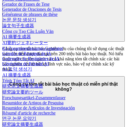
Gerador de Frases de Tese
Generador de Oraciones de Tesis
Générateur de phrases de thèse
논문 문장 생성기
論文句子生成器
Công cụ Tạo Câu Luận Văn
AI 摘要生成器
AI要約ジェネレーター
KI-Zusammenfassungs-Generator
Công cụ tóm tắt bài báo nghiên cứu của chúng tôi sử dụng các thuật
Gerador de Resumos de IA
toán tiên tiến được đào tạo trên 200 triệu bài báo học thuật. Nó hiểu
Generador de Resúmenes de IA
thuật ngữ chuyên ngành và có khả năng tóm tắt chính xác các bài
Générateur de Résumé AI
báo nghiên cứu từ bất kỳ lĩnh vực nào, bảo vệ sự chính xác kỹ
thuật.
AI 요약 생성기
AI 摘要生成器
Trình Tóm Tắt AI
Công cụ tóm tắt bài báo học thuật có miễn phí thật
研究论文摘要生成器
không?
研究論文要約ツール
Forschungsartikel-Zusammenfasser
Resumidor de Artigos de Pesquisa
Resumidor de Artículos de Investigación
Résumé d'article de recherche
연구 논문 요약기
研究論文摘要生成器