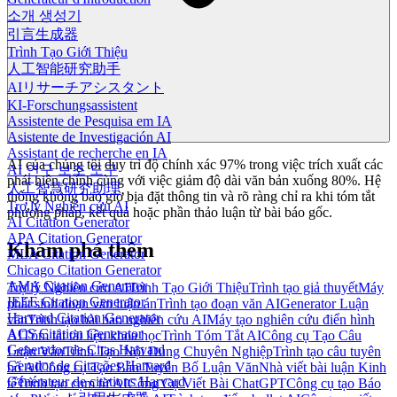
소개 생성기
引言生成器
Trình Tạo Giới Thiệu
人工智能研究助手
AIリサーチアシスタント
KI-Forschungsassistent
Assistente de Pesquisa em IA
Asistente de Investigación AI
Assistant de recherche en IA
AI của chúng tôi duy trì độ chính xác 97% trong việc trích xuất các
AI 연구 보조 도구
phát hiện chính cùng với việc giảm độ dài văn bản xuống 80%. Hệ
人工智慧研究助理
thống không bao giờ bịa đặt thông tin và rõ ràng chỉ ra khi tóm tắt
Trợ lý Nghiên cứu AI
phương pháp, kết quả hoặc phần thảo luận từ bài báo gốc.
AI Citation Generator
APA Citation Generator
Khám phá thêm
MLA Citation Generator
Chicago Citation Generator
AMA Citation Generator
Trợ lý Nghiên cứu AI
Trình Tạo Giới Thiệu
Trình tạo giả thuyết
Máy
IEEE Citation Generator
phát sinh đoạn văn luận án
Trình tạo đoạn văn AI
Generator Luận
Harvard Citation Generator
văn
Trình tạo bài báo nghiên cứu AI
Máy tạo nghiên cứu điển hình
ACS Citation Generator
AI
Tóm tắt tài liệu khoa học
Trình Tóm Tắt AI
Công cụ Tạo Câu
Generador de Citas Harvard
Luận Văn
Trình Tạo Nội Dung Chuyên Nghiệp
Trình tạo câu tuyên
Gerador de Citações Harvard
bố AI
Công cụ Tạo Bản Tuyên Bố Luận Văn
Nhà viết bài luận Kinh
Générateur de citations Harvard
tế
Trình tạo cụm từ AI
Công Cụ Viết Bài ChatGPT
Công cụ tạo Báo