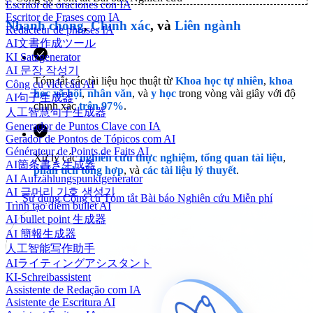
Escritor de oraciones con IA
Escritor de Frases com IA
Nhanh chóng
,
Chính xác
, và
Liên ngành
Rédacteur de phrases IA
AI文書作成ツール
KI Satzgenerator
AI 문장 작성기
Tóm tắt các tài liệu học thuật từ
Khoa học tự nhiên
,
khoa
Công cụ viết câu AI
học xã hội
,
nhân văn
, và
y học
trong vòng vài giây với độ
AI句子生成器
chính xác
trên 97%
.
人工智慧句子生成器
Generador de Puntos Clave con IA
Gerador de Pontos de Tópicos com AI
Générateur de Points de Faits AI
Xử lý các
nghiên cứu thực nghiệm
,
tổng quan tài liệu
,
AI箇条書き生成器
phân tích tổng hợp
, và
các tài liệu lý thuyết
.
AI Aufzählungspunktgenerator
AI 글머리 기호 생성기
Sử dụng Công cụ Tóm tắt Bài báo Nghiên cứu Miễn phí
Trình tạo điểm bullet AI
AI bullet point 生成器
AI 簡報生成器
人工智能写作助手
AIライティングアシスタント
KI-Schreibassistent
Assistente de Redação com IA
Asistente de Escritura AI