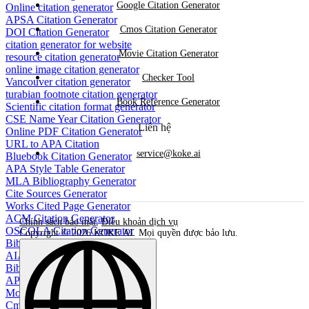
Google Citation Generator
Online citation generator
APSA Citation Generator
Cmos Citation Generator
DOI Citation Generator
citation generator for website
Movie Citation Generator
resource citation generator
online image citation generator
Checker Tool
Vancouver citation generator
turabian footnote citation generator
Book Reference Generator
Scientific citation format generator
CSE Name Year Citation Generator
Liên hệ
Online PDF Citation Generator
URL to APA Citation
service@koke.ai
Bluebook Citation Generator
APA Style Table Generator
MLA Bibliography Generator
Cite Sources Generator
Works Cited Page Generator
ACM Citation Generator
Chính sách bảo mật
,
Điều khoản dịch vụ
OSCOLA Citation Generator
Copyright © 2026 KOKE AI. Mọi quyền được bảo lưu.
Bibliography generator
AIAA Citation Generator
BibTeX Citation Generator
APA bibliography maker
Movie Citation Generator
Cmos Citation Generator