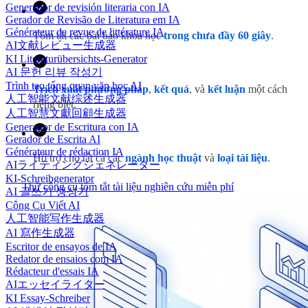
Generador de revisión literaria con IA
Gerador de Revisão de Literatura em IA
Générateur de revue de littérature IA
Tóm tắt các bài báo khoa học
trong chưa đầy 60 giây
.
AI文献レビュー生成器
KI Literaturübersichts-Generator
AI 문헌 리뷰 작성기
Trình tạo tổng quan văn học AI
Trích xuất phương pháp
,
kết quả
, và
kết luận
một cách
人工智能文献综述生成器
riêng biệt.
人工智慧文獻回顧生成器
Generador de Escritura con IA
Gerador de Escrita AI
Générateur de rédaction IA
Hỗ trợ cho tất cả các
ngành học thuật
và
loại tài liệu
.
AIライティングジェネレーター
KI-Schreibgenerator
Thử công cụ tóm tắt tài liệu nghiên cứu miễn phí
AI 글쓰기 생성기
Công Cụ Viết AI
人工智能写作生成器
AI 寫作生成器
Escritor de ensayos de IA
Redator de ensaios com IA
Rédacteur d'essais IA
AIエッセイライター
KI Essay-Schreiber