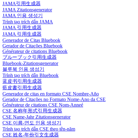
JAMA引用生成器
JAMA Zitationsgenerator
JAMA 인용 생성기
Trình tạo trích dẫn JAMA
JAMA 引用生成器
JAMA 引用生成器
Generador de Citas Bluebook
Gerador de Citações Bluebook
Générateur de citations Bluebook
ブルーブック引用生成器
Bluebook-Zitationsgenerator
블루북 인용 생성기
Trình tạo trích dẫn Bluebook
蓝皮书引用生成器
藍皮書引用生成器
Generador de citas en formato CSE Nombre-Año
Gerador de Citações no Formato Nome-Ano da CSE
Générateur de citations CSE Nom-Anneé
CSE 名称年形式引用生成器
CSE Name-Jahr Zitationsgenerator
CSE 이름-연도 인용 생성기
Trình tạo trích dẫn CSE theo tên-năm
CSE 姓名-年份引文生成器