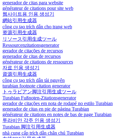
generador de citas para website
générateur de citations pour site web
웹사이트용 인용 생성기
網站引用生成器
công cụ tạo trích dẫn cho trang web
资源引用生成器
リソース引用生成ツール
Ressourcenzitationsgenerator
gerador de citações de recursos
generador de citas de recursos
générateur de citations de ressources
자료 인용 생성기
資源引用生成器
công cụ tạo trích dẫn tài nguyên
turabian footnote citation generator
トゥラビアン脚注引用生成ツール
Turabian Fußnoten-Zitationsgenerator
gerador de citações em nota de rodapé no estilo Turabian
generador de citas en pie de página Turabian
générateur de citations en notes de bas de page Turabian
투라비안 각주 인용 생성기
Turabian 脚注引用生成器
nhà cung cấp trích dẫn chân chú Turabian