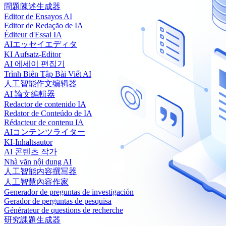
問題陳述生成器
Editor de Ensayos AI
Editor de Redação de IA
Éditeur d'Essai IA
AIエッセイエディタ
KI Aufsatz-Editor
AI 에세이 편집기
Trình Biên Tập Bài Viết AI
人工智能作文编辑器
AI 論文編輯器
Redactor de contenido IA
Redator de Conteúdo de IA
Rédacteur de contenu IA
AIコンテンツライター
KI-Inhaltsautor
AI 콘텐츠 작가
Nhà văn nội dung AI
人工智能内容撰写器
人工智慧內容作家
Generador de preguntas de investigación
Gerador de perguntas de pesquisa
Générateur de questions de recherche
研究課題生成器