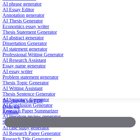
AI phrase generator
AI Essay Editor
Annotation generator
AI Thesis Generator
Economics essay writer
Thesis Statement Generator
AI abstract generator
Dissertation Generator
AI statement generator
Professional Writing Generator
AI Research Assistant
Essay name generator
AI essay writer
Problem statement generator
Thesis Topic Generator
AI Writing Assistant
Thesis Sentence Generator
AI Summary Generator
Trò chuyện với PDF
AI Conclusion Generator
Định giá
Research Paper Summarizer
Affiliate
AI literature review generator
Scientific Paper Summarizer
AI case study generator
AI Research Paper Generator
Research Title Generator