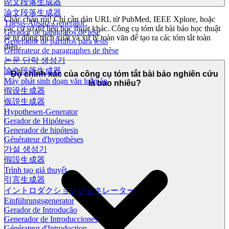
论文段落生成器
論文段落生成器
Chắc chắn rồi! Chỉ cần dán URL từ PubMed, IEEE Xplore, hoặc
Thesis-Absatz-Generator
các cơ sở dữ liệu học thuật khác. Công cụ tóm tắt bài báo học thuật
Gerador de parágrafos de tese
sẽ tự động trích xuất và xử lý toàn văn để tạo ra các tóm tắt toàn
Generador de párrafos para tesis
diện.
Générateur de paragraphes de thèse
논문 단락 생성기
論文段落生成器
Độ chính xác của công cụ tóm tắt bài báo nghiên cứu
Máy phát sinh đoạn văn luận án
là bao nhiêu?
假设生成器
仮説生成器
Hypothesen-Generator
Gerador de Hipóteses
Generador de hipótesis
Générateur d'hypothèses
가설 생성기
假設生成器
Trình tạo giả thuyết
引言生成器
イントロダクションジェネレーター
Einführungsgenerator
Gerador de Introdução
Generador de Introducciones
Générateur d'Introduction