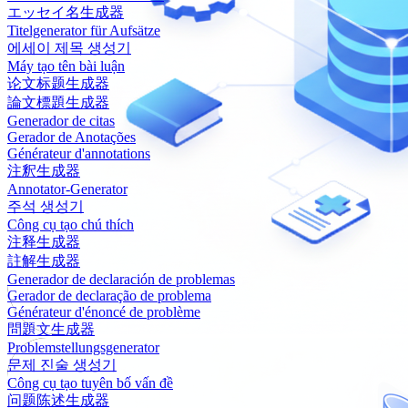
エッセイ名生成器
Titelgenerator für Aufsätze
에세이 제목 생성기
Máy tạo tên bài luận
论文标题生成器
論文標題生成器
Generador de citas
Gerador de Anotações
Générateur d'annotations
注釈生成器
Annotator-Generator
주석 생성기
Công cụ tạo chú thích
注释生成器
註解生成器
Generador de declaración de problemas
Gerador de declaração de problema
Générateur d'énoncé de problème
問題文生成器
Problemstellungsgenerator
문제 진술 생성기
Công cụ tạo tuyên bố vấn đề
问题陈述生成器