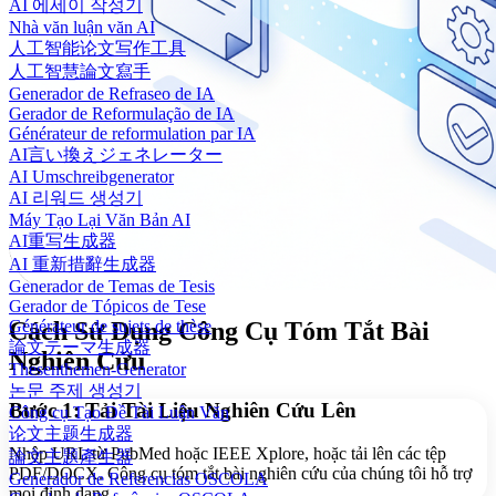
AI 에세이 작성기
Nhà văn luận văn AI
人工智能论文写作工具
人工智慧論文寫手
Generador de Refraseo de IA
Gerador de Reformulação de IA
Générateur de reformulation par IA
AI言い換えジェネレーター
AI Umschreibgenerator
AI 리워드 생성기
Máy Tạo Lại Văn Bản AI
AI重写生成器
AI 重新措辭生成器
Generador de Temas de Tesis
Gerador de Tópicos de Tese
Générateur de sujets de thèse
Cách Sử Dụng Công Cụ Tóm Tắt Bài
論文テーマ生成器
Nghiên Cứu
Thesenthemen-Generator
논문 주제 생성기
Bước 1: Tải Tài Liệu Nghiên Cứu Lên
Công cụ Tạo Đề Tài Luận Văn
论文主题生成器
Nhập URL từ PubMed hoặc IEEE Xplore, hoặc tải lên các tệp
論文主題產生器
PDF/DOCX. Công cụ tóm tắt bài nghiên cứu của chúng tôi hỗ trợ
Generador de Referencias OSCOLA
mọi định dạng.