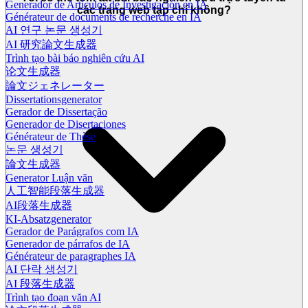
Generador de Artículos de Investigación en IA
các trang web tạp chí không?
Générateur de documents de recherche en IA
AI 연구 논문 생성기
AI 研究論文生成器
Trình tạo bài báo nghiên cứu AI
论文生成器
論文ジェネレーター
Dissertationsgenerator
Gerador de Dissertação
Generador de Disertaciones
Générateur de Thèse
논문 생성기
論文生成器
Generator Luận văn
人工智能段落生成器
AI段落生成器
KI-Absatzgenerator
Gerador de Parágrafos com IA
Generador de párrafos de IA
Générateur de paragraphes IA
AI 단락 생성기
AI 段落生成器
Trình tạo đoạn văn AI