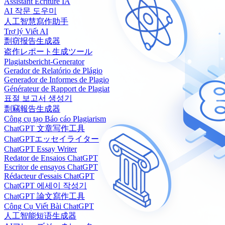
Assistant Écriture IA
AI 작문 도우미
人工智慧寫作助手
Trợ lý Viết AI
剽窃报告生成器
盗作レポート生成ツール
Plagiatsbericht-Generator
Gerador de Relatório de Plágio
Generador de Informes de Plagio
Générateur de Rapport de Plagiat
표절 보고서 생성기
剽竊報告生成器
Công cụ tạo Báo cáo Plagiarism
ChatGPT 文章写作工具
ChatGPTエッセイライター
ChatGPT Essay Writer
Redator de Ensaios ChatGPT
Escritor de ensayos ChatGPT
Rédacteur d'essais ChatGPT
ChatGPT 에세이 작성기
ChatGPT 論文寫作工具
Công Cụ Viết Bài ChatGPT
人工智能短语生成器