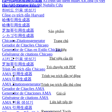
ハーバード引用生成器
cáo Plagiarism
Trợ lý Viết AI
Trình tạo điểm bullet AI
Công cụ viết
câu AI
Generator Tiêu Đề Nghiên Cứu
Harvard-Zitiergenerator
하버드 인용 생성기
Công cụ trích dẫn Harvard
哈佛引用生成器
哈佛引用生成器
芝加哥引用生成器
Sản phẩm
シカゴ引用生成器
Chicago-Zitationsgenerator
Trang chủ
Gerador de Citações Chicago
Generador de Citas en Estilo Chicago
Tài liệu
Générateur de citations Chicago
Thư viện của tôi
시카고 인용 생성기
芝加哥引用生成器
Trò chuyện với PDF
Trình tạo trích dẫn Chicago
AMA 引用生成器
Trình tạo trích dẫn tự động
AMA引用生成器
AMA Zitationsgenerator
Trình tạo trích dẫn thủ công
Gerador de Citações AMA
Generador de Citaciones AMA
Giá cả
Générateur de citations AMA
AMA 인용 생성기
Liên kết tiếp thị
AMA 引用生成器
Recommend Tools