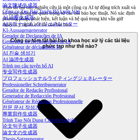
論文陳述生成器
Tóm tắt bài báo nghiên cứu là một công cụ AI tự động trích xuất và
Công cụ Tạo Bản Tuyên Bố Luận Văn
cô đọng thông tin quan trọng từ các bài báo học thuật. Nó xác định
AI 论断生成器
phương pháp, phát hiện, kết luận và hệ quả trong khi vẫn giữ
AIステートメントジェネレーター
nguyên ý nghĩa cốt lõi của bài báo.
KI-Aussagengenerator
Gerador de Declarações de IA
Công cụ tóm tắt bài báo khoa học xử lý các tài liệu
Generador de Declaraciones de IA
phức tạp như thế nào?
Générateur de déclarations IA
AI 진술 생성기
AI 論證生成器
Trình tạo câu tuyên bố AI
专业写作生成器
プロフェッショナルライティングジェネレーター
Professioneller Schreibgenerator
Gerador de Redação Profissional
Generador de Redacción Profesional
Générateur de Rédaction Professionnelle
전문 문서 작성기
專業寫作生成器
Trình Tạo Nội Dung Chuyên Nghiệp
论文句子生成器
論文文の生成器
Thesis-Satzgenerator