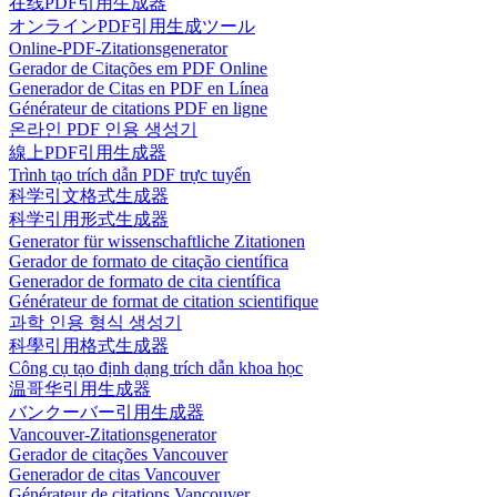
在线PDF引用生成器
オンラインPDF引用生成ツール
Online-PDF-Zitationsgenerator
Gerador de Citações em PDF Online
Generador de Citas en PDF en Línea
Générateur de citations PDF en ligne
온라인 PDF 인용 생성기
線上PDF引用生成器
Trình tạo trích dẫn PDF trực tuyến
科学引文格式生成器
科学引用形式生成器
Generator für wissenschaftliche Zitationen
Gerador de formato de citação científica
Generador de formato de cita científica
Générateur de format de citation scientifique
과학 인용 형식 생성기
科學引用格式生成器
Công cụ tạo định dạng trích dẫn khoa học
温哥华引用生成器
バンクーバー引用生成器
Vancouver-Zitationsgenerator
Gerador de citações Vancouver
Generador de citas Vancouver
Générateur de citations Vancouver