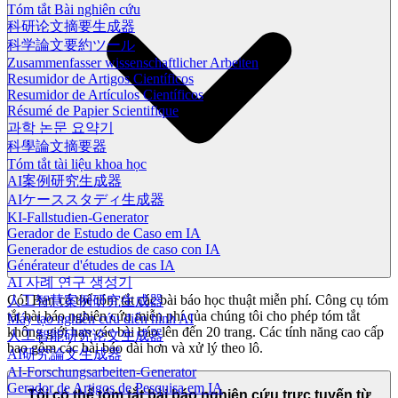
Tóm tắt Bài nghiên cứu
科研论文摘要生成器
科学論文要約ツール
Zusammenfasser wissenschaftlicher Arbeiten
Resumidor de Artigos Científicos
Resumidor de Artículos Científicos
Résumé de Papier Scientifique
과학 논문 요약기
科學論文摘要器
Tóm tắt tài liệu khoa học
AI案例研究生成器
AIケーススタディ生成器
KI-Fallstudien-Generator
Gerador de Estudo de Caso em IA
Generador de estudios de caso con IA
Générateur d'études de cas IA
AI 사례 연구 생성기
Có! Bạn có thể tóm tắt các bài báo học thuật miễn phí. Công cụ tóm
人工智慧案例研究生成器
tắt bài báo nghiên cứu miễn phí của chúng tôi cho phép tóm tắt
Máy tạo nghiên cứu điển hình AI
không giới hạn các bài báo lên đến 20 trang. Các tính năng cao cấp
人工智能研究论文生成器
bao gồm các bài báo dài hơn và xử lý theo lô.
AI研究論文生成器
AI-Forschungsarbeiten-Generator
Gerador de Artigos de Pesquisa em IA
Tôi có thể tóm tắt bài báo nghiên cứu trực tuyến từ