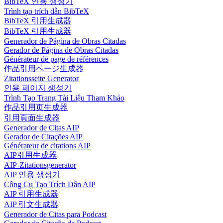
BibTeX 인용 생성기
Trình tạo trích dẫn BibTeX
BibTeX 引用生成器
BibTeX 引用生成器
Generador de Página de Obras Citadas
Gerador de Página de Obras Citadas
Générateur de page de références
作品引用ページ生成器
Zitationsseite Generator
인용 페이지 생성기
Trình Tạo Trang Tài Liệu Tham Khảo
作品引用页生成器
引用頁面生成器
Generador de Citas AIP
Gerador de Citações AIP
Générateur de citations AIP
AIP引用生成器
AIP-Zitationsgenerator
AIP 인용 생성기
Công Cụ Tạo Trích Dẫn AIP
AIP 引用生成器
AIP 引文生成器
Generador de Citas para Podcast