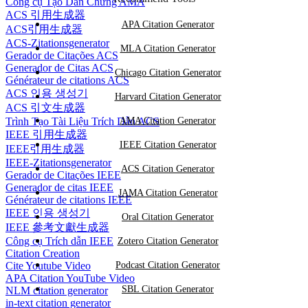
Công cụ Tạo Dẫn Chứng AMA
ACS 引用生成器
APA Citation Generator
ACS引用生成器
ACS-Zitationsgenerator
MLA Citation Generator
Gerador de Citações ACS
Generador de Citas ACS
Chicago Citation Generator
Générateur de citations ACS
ACS 인용 생성기
Harvard Citation Generator
ACS 引文生成器
Trình Tạo Tài Liệu Trích Dẫn ACS
AMA Citation Generator
IEEE 引用生成器
IEEE Citation Generator
IEEE引用生成器
IEEE-Zitationsgenerator
ACS Citation Generator
Gerador de Citações IEEE
Generador de citas IEEE
JAMA Citation Generator
Générateur de citations IEEE
IEEE 인용 생성기
Oral Citation Generator
IEEE 參考文獻生成器
Công cụ Trích dẫn IEEE
Zotero Citation Generator
Citation Creation
Cite Youtube Video
Podcast Citation Generator
APA Citation YouTube Video
SBL Citation Generator
NLM citation generator
in-text citation generator