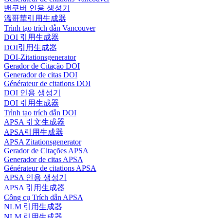
밴쿠버 인용 생성기
溫哥華引用生成器
Trình tạo trích dẫn Vancouver
DOI 引用生成器
DOI引用生成器
DOI-Zitationsgenerator
Gerador de Citação DOI
Generador de citas DOI
Générateur de citations DOI
DOI 인용 생성기
DOI 引用生成器
Trình tạo trích dẫn DOI
APSA 引文生成器
APSA引用生成器
APSA Zitationsgenerator
Gerador de Citações APSA
Generador de citas APSA
Générateur de citations APSA
APSA 인용 생성기
APSA 引用生成器
Công cụ Trích dẫn APSA
NLM 引用生成器
NLM 引用生成器