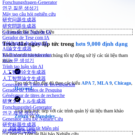
Forschungsfragen-Generator
연구 질문 생성기
Máy tạo câu hỏi nghiên cứu
研究问题生成器
研究問題生成器
✨
Tóm tắt Bài Nghiên Cứu
Generador de Tesis de IA
Gerador de Tese com IA
Générateur de thèses IA
Trích dẫn ngay lập tức trong
hơn 9,000 định dạng
AI論文生成器
KI-Dissertationsgenerator
Trình tóm tắt bài báo của chúng tôi tự động xử lý các tài liệu tham
AI 논문 생성기
khảo.
Trình tạo luận văn AI
人工智能论文生成器
人工智慧論文生成器
Tạo trích dẫn đầy đủ theo các kiểu
APA 7
,
MLA 9
,
Chicago
,
Generador de Títulos de Investigación
Harvard
.
Gerador de Títulos de Pesquisa
Générateur de titres de recherche
研究タイトル生成器
Forschungstitel-Generator
Tích hợp trực tiếp với các trình quản lý tài liệu tham khảo
연구 제목 생성기
Zotero
và
Mendeley
.
Generator Tiêu Đề Nghiên Cứu
研究标题生成器
Bắt đầu Tóm tắt Miễn phí
研究標題生成器
✨
Công cụ Tóm tắt Bài báo Nghiên cứu