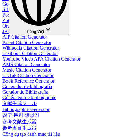
Google Citation Generator
SBL Citation Generator
Podcast Citation Generator
Zotero Citation Generator
Oral Citation Generator
JAMA Citation Generator
Tiếng Việt
AIP Citation Generator
Patent Citation Generator
Wikipedia Citation Generator
Textbook Citation Generator
YouTube Video APA Citation Generator
AMS Citation Generator
Music Citation Generator
TikTok Citation Generator
Book Reference Generator
Generador de bibliografía
Gerador de Bibliografia
Générateur de bibliographie
文献生成ツール
Bibliographie-Generator
참고 문헌 생성기
参考文献生成器
參考書目生成器
Công cụ tạo danh mục tài liệu