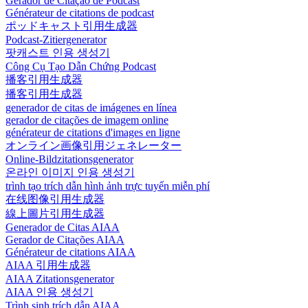
Gerador de Citação de Podcast
Générateur de citations de podcast
ポッドキャスト引用生成器
Podcast-Zitiergenerator
팟캐스트 인용 생성기
Công Cụ Tạo Dẫn Chứng Podcast
播客引用生成器
播客引用生成器
generador de citas de imágenes en línea
gerador de citações de imagem online
générateur de citations d'images en ligne
オンライン画像引用ジェネレーター
Online-Bildzitationsgenerator
온라인 이미지 인용 생성기
trình tạo trích dẫn hình ảnh trực tuyến miễn phí
在线图像引用生成器
線上圖片引用生成器
Generador de Citas AIAA
Gerador de Citações AIAA
Générateur de citations AIAA
AIAA 引用生成器
AIAA Zitationsgenerator
AIAA 인용 생성기
Trình sinh trích dẫn AIAA